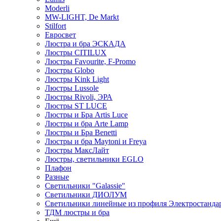
Moderli
MW-LIGHT, De Markt
Stilfort
Евросвет
Люстра и бра ЭСКАДА
Люстры CITILUX
Люстры Favourite, F-Promo
Люстры Globo
Люстры Kink Light
Люстры Lussole
Люстры Rivoli, ЭРА
Люстры ST LUCE
Люстры и Бра Artis Luce
Люстры и бра Arte Lamp
Люстры и Бра Benetti
Люстры и бра Maytoni и Freya
Люстры МаксЛайт
Люстры, светильники EGLO
Плафон
Разные
Светильники "Galassie"
Светильники ДИОЛУМ
Светильники линейные из профиля Электростандар
ТДМ люстры и бра