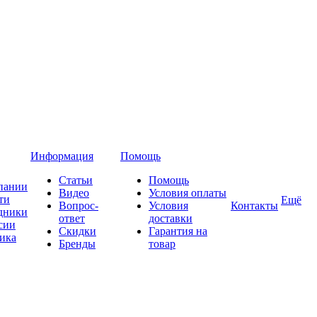
Информация
Помощь
Статьи
Помощь
пании
Видео
Условия оплаты
ти
Ещё
Вопрос-
Условия
Контакты
дники
ответ
доставки
сии
Скидки
Гарантия на
ика
Бренды
товар