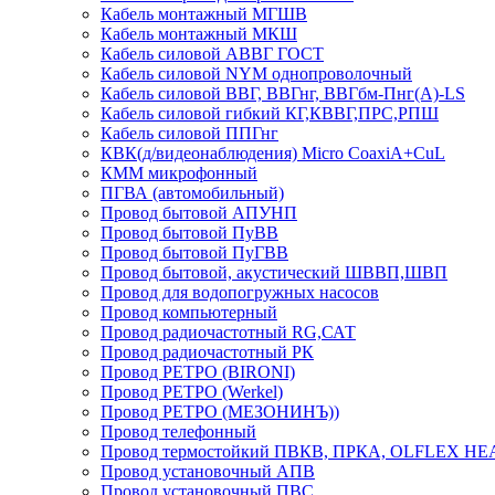
Кабель монтажный МГШВ
Кабель монтажный МКШ
Кабель силовой АВВГ ГОСТ
Кабель силовой NYM однопроволочный
Кабель силовой ВВГ, ВВГнг, ВВГбм-Пнг(А)-LS
Кабель силовой гибкий КГ,КВВГ,ПРС,РПШ
Кабель силовой ППГнг
КВК(д/видеонаблюдения) Micro CoaxiA+CuL
КММ микрофонный
ПГВА (автомобильный)
Провод бытовой АПУНП
Провод бытовой ПуВВ
Провод бытовой ПуГВВ
Провод бытовой, акустический ШВВП,ШВП
Провод для водопогружных насосов
Провод компьютерный
Провод радиочастотный RG,САТ
Провод радиочастотный РК
Провод РЕТРО (BIRONI)
Провод РЕТРО (Werkel)
Провод РЕТРО (МЕЗОНИНЪ))
Провод телефонный
Провод термостойкий ПВКВ, ПРКА, OLFLEX HE
Провод установочный АПВ
Провод установочный ПВС