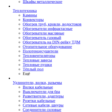
Шкафы металлические
Теплотехника
Камины
Конвекторы
Обогрев труб, кровли, водостоков
Обогреватели инфрактасные
Обогреватели масляные
Обогреватель газовый
Обогреватель на DIN-рейку ТДМ
Отопительное оборудование
Полотенцесушители
Тепловентиляторы
Тепловые завесы
Тепловые пушки
Тёплый пол
Ещё
Удлинители, вилки, разьемы
Вилки кабельные
Выключатели для бра
Разветвители, адаптеры
Розетки кабельные
Сетевые кабеля, шнуры
Соединители силовые