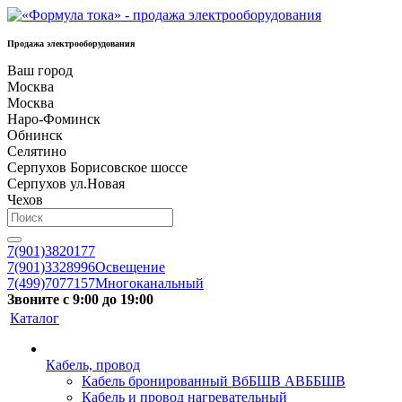
Продажа электрооборудования
Ваш город
Москва
Москва
Наро-Фоминск
Обнинск
Селятино
Серпухов Борисовское шоссе
Серпухов ул.Новая
Чехов
7(901)3820177
7(901)3328996
Освещение
7(499)7077157
Многоканальный
Звоните с 9:00 до 19:00
Каталог
Кабель, провод
Кабель бронированный ВбБШВ АВББШВ
Кабель и провод нагревательный