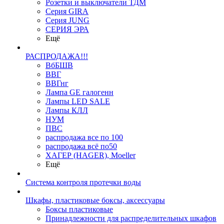
Розетки и выключатели ТДМ
Серия GIRA
Серия JUNG
СЕРИЯ ЭРА
Ещё
РАСПРОДАЖА!!!
ВбБШВ
ВВГ
ВВГнг
Лампа GE галогенн
Лампы LED SALE
Лампы КЛЛ
НУМ
ПВС
распродажа все по 100
распродажа всё по50
ХАГЕР (HAGER), Moeller
Ещё
Система контроля протечки воды
Шкафы, пластиковые боксы, аксессуары
Боксы пластиковые
Принадлежности для распределительных шкафов