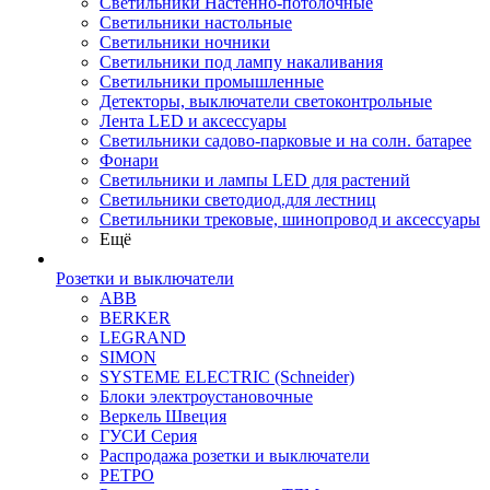
Светильники Настенно-потолочные
Светильники настольные
Светильники ночники
Светильники под лампу накаливания
Светильники промышленные
Детекторы, выключатели светоконтрольные
Лента LED и аксессуары
Светильники садово-парковые и на солн. батарее
Фонари
Светильники и лампы LED для растений
Светильники светодиод.для лестниц
Светильники трековые, шинопровод и аксессуары
Ещё
Розетки и выключатели
ABB
BERKER
LEGRAND
SIMON
SYSTEME ELECTRIC (Schneider)
Блоки электроустановочные
Веркель Швеция
ГУСИ Серия
Распродажа розетки и выключатели
РЕТРО