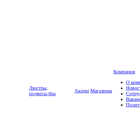
Компания
О ком
Люстры,
Новос
Акции
Магазины
подвесы,бра
Сотру
Вакан
Полит