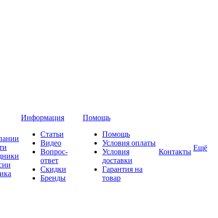
Информация
Помощь
Статьи
Помощь
пании
Видео
Условия оплаты
ти
Ещё
Вопрос-
Условия
Контакты
дники
ответ
доставки
сии
Скидки
Гарантия на
ика
Бренды
товар