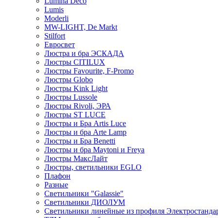
Lumina Deco
Lumis
Moderli
MW-LIGHT, De Markt
Stilfort
Евросвет
Люстра и бра ЭСКАДА
Люстры CITILUX
Люстры Favourite, F-Promo
Люстры Globo
Люстры Kink Light
Люстры Lussole
Люстры Rivoli, ЭРА
Люстры ST LUCE
Люстры и Бра Artis Luce
Люстры и бра Arte Lamp
Люстры и Бра Benetti
Люстры и бра Maytoni и Freya
Люстры МаксЛайт
Люстры, светильники EGLO
Плафон
Разные
Светильники "Galassie"
Светильники ДИОЛУМ
Светильники линейные из профиля Электростандар