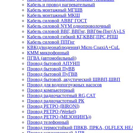
Кабель и провод нагревательный
Кабель монтажный МГШВ
Кабель монтажный МКШ
Кабель силовой АВВГ ГОСТ
Кабель силовой NYM однопроволочный
Кабель силовой ВВГ, ВВГнг, ВВГбм-Пнг(А)-LS
Кабель силовой гибкий КГ,КВВГ,ПРС,РПШ
Кабель силовой ППГнг
КВК(д/видеонаблюдения) Micro CoaxiA+CuL
КММ микрофонный
ПГВА (автомобильный)
Провод бытовой АПУНП
Провод бытовой ПуВВ
Провод бытовой ПуГВВ
Провод бытовой, акустический ШВВП,ШВП
Провод для водопогружных насосов
Провод компьютерный
Провод радиочастотный RG,САТ
Провод радиочастотный РК
Провод РЕТРО (BIRONI)
Провод РЕТРО (Werkel)
Провод РЕТРО (МЕЗОНИНЪ))
Провод телефонный
Провод термостойкий ПВКВ, ПРКА, OLFLEX HE
Провод установочный АПВ