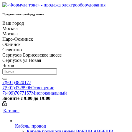
Продажа электрооборудования
Ваш город
Москва
Москва
Наро-Фоминск
Обнинск
Селятино
Серпухов Борисовское шоссе
Серпухов ул.Новая
Чехов
7(901)3820177
7(901)3328996
Освещение
7(499)7077157
Многоканальный
Звоните с 9:00 до 19:00
Каталог
Кабель, провод
Кабель бронированный ВбБШВ АВББШВ