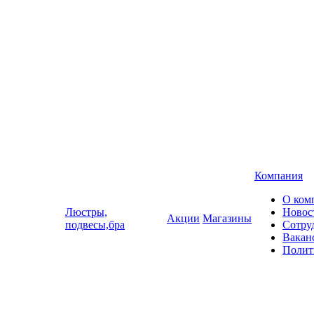
Компания
О ком
Люстры,
Новос
Акции
Магазины
подвесы,бра
Сотру
Вакан
Полит