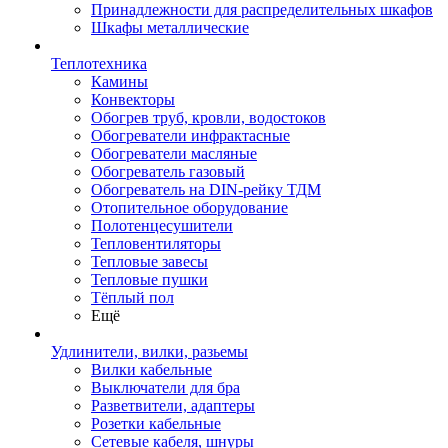
Принадлежности для распределительных шкафов
Шкафы металлические
Теплотехника
Камины
Конвекторы
Обогрев труб, кровли, водостоков
Обогреватели инфрактасные
Обогреватели масляные
Обогреватель газовый
Обогреватель на DIN-рейку ТДМ
Отопительное оборудование
Полотенцесушители
Тепловентиляторы
Тепловые завесы
Тепловые пушки
Тёплый пол
Ещё
Удлинители, вилки, разьемы
Вилки кабельные
Выключатели для бра
Разветвители, адаптеры
Розетки кабельные
Сетевые кабеля, шнуры