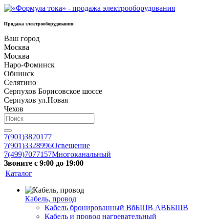
Продажа электрооборудования
Ваш город
Москва
Москва
Наро-Фоминск
Обнинск
Селятино
Серпухов Борисовское шоссе
Серпухов ул.Новая
Чехов
7(901)3820177
7(901)3328996
Освещение
7(499)7077157
Многоканальный
Звоните с 9:00 до 19:00
Каталог
Кабель, провод
Кабель бронированный ВбБШВ АВББШВ
Кабель и провод нагревательный