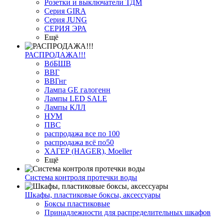
Розетки и выключатели ТДМ
Серия GIRA
Серия JUNG
СЕРИЯ ЭРА
Ещё
РАСПРОДАЖА!!!
ВбБШВ
ВВГ
ВВГнг
Лампа GE галогенн
Лампы LED SALE
Лампы КЛЛ
НУМ
ПВС
распродажа все по 100
распродажа всё по50
ХАГЕР (HAGER), Moeller
Ещё
Система контроля протечки воды
Шкафы, пластиковые боксы, аксессуары
Боксы пластиковые
Принадлежности для распределительных шкафов