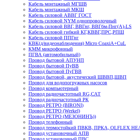
Кабель монтажный МГШВ
Кабель монтажный МКШ
Кабель силовой АВВГ ГОСТ
Кабель силовой NYM однопроволочный
Кабель силовой ВВГ, ВВГнг, ВВГбм-Пнг(А)-LS
Кабель силовой гибкий КГ,КВВГ,ПРС,РПШ
Кабель силовой ППГнг
КВК(д/видеонаблюдения) Micro CoaxiA+CuL
КММ микрофонный
ПГВА (автомобильный)
Провод бытовой АПУНП
Провод бытовой ПуВВ
Провод бытовой ПуГВВ
Провод бытовой, акустический ШВВП,ШВП
Провод для водопогружных насосов
Провод компьютерный
Провод радиочастотный RG,САТ
Провод радиочастотный РК
Провод РЕТРО (BIRONI)
Провод РЕТРО (Werkel)
Провод РЕТРО (МЕЗОНИНЪ))
Провод телефонный
Провод термостойкий ПВКВ, ПРКА, OLFLEX HE
Провод установочный АПВ
Провод установочный ПВС