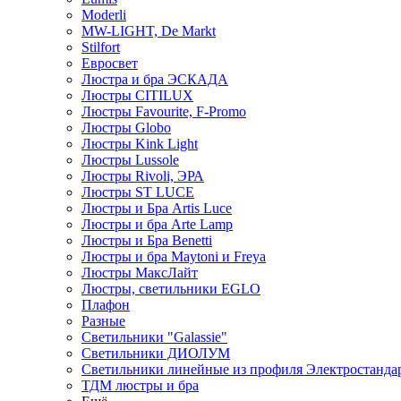
Moderli
MW-LIGHT, De Markt
Stilfort
Евросвет
Люстра и бра ЭСКАДА
Люстры CITILUX
Люстры Favourite, F-Promo
Люстры Globo
Люстры Kink Light
Люстры Lussole
Люстры Rivoli, ЭРА
Люстры ST LUCE
Люстры и Бра Artis Luce
Люстры и бра Arte Lamp
Люстры и Бра Benetti
Люстры и бра Maytoni и Freya
Люстры МаксЛайт
Люстры, светильники EGLO
Плафон
Разные
Светильники "Galassie"
Светильники ДИОЛУМ
Светильники линейные из профиля Электростандар
ТДМ люстры и бра