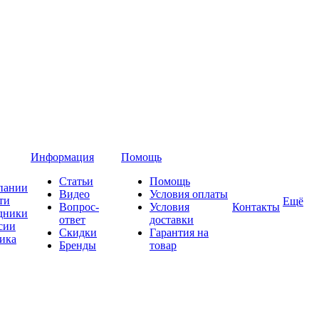
Информация
Помощь
Статьи
Помощь
пании
Видео
Условия оплаты
ти
Ещё
Вопрос-
Условия
Контакты
дники
ответ
доставки
сии
Скидки
Гарантия на
ика
Бренды
товар