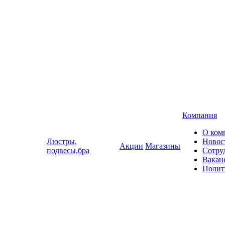
Компания
О ком
Люстры,
Новос
Акции
Магазины
подвесы,бра
Сотру
Вакан
Полит