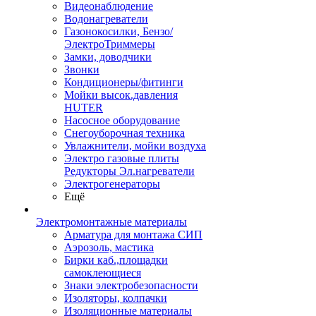
Видеонаблюдение
Водонагреватели
Газонокосилки, Бензо/
ЭлектроТриммеры
Замки, доводчики
Звонки
Кондиционеры/фитинги
Мойки высок.давления
HUTER
Насосное оборудование
Снегоуборочная техника
Увлажнители, мойки воздуха
Электро газовые плиты
Редукторы Эл.нагреватели
Электрогенераторы
Ещё
Электромонтажные материалы
Арматура для монтажа СИП
Аэрозоль, мастика
Бирки каб.,площадки
самоклеющиеся
Знаки электробезопасности
Изоляторы, колпачки
Изоляционные материалы