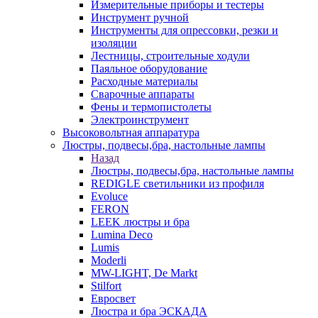
Измерительные приборы и тестеры
Инструмент ручной
Инструменты для опрессовки, резки и
изоляции
Лестницы, строительные ходули
Паяльное оборудование
Расходные материалы
Сварочные аппараты
Фены и термопистолеты
Электроинструмент
Высоковольтная аппаратура
Люстры, подвесы,бра, настольные лампы
Назад
Люстры, подвесы,бра, настольные лампы
REDIGLE светильники из профиля
Evoluce
FERON
LEEK люстры и бра
Lumina Deco
Lumis
Moderli
MW-LIGHT, De Markt
Stilfort
Евросвет
Люстра и бра ЭСКАДА