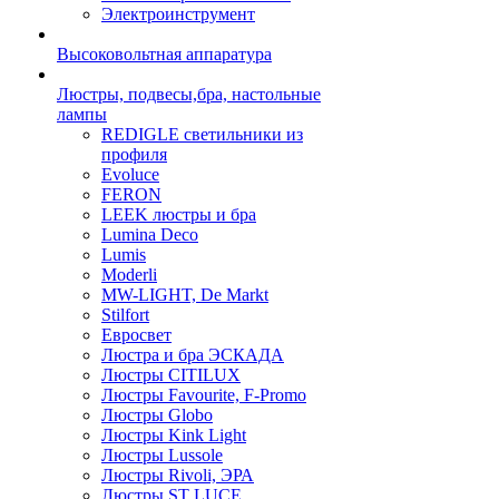
Электроинструмент
Высоковольтная аппаратура
Люстры, подвесы,бра, настольные
лампы
REDIGLE светильники из
профиля
Evoluce
FERON
LEEK люстры и бра
Lumina Deco
Lumis
Moderli
MW-LIGHT, De Markt
Stilfort
Евросвет
Люстра и бра ЭСКАДА
Люстры CITILUX
Люстры Favourite, F-Promo
Люстры Globo
Люстры Kink Light
Люстры Lussole
Люстры Rivoli, ЭРА
Люстры ST LUCE