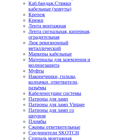
Каб.бандаж.Стяжки
кабельные (хомуты)
Крепеж
Крюки
Лента монтажная
Лента сигнальная, киперная,
оградительная
Люк ревизионный
металлический
Маркеры кабельные
Материалы для заземления и
молниезащита
Муфты
Наконечники, гильзы,
колпачки. ответвители,
разъёмы
Кабеленесущие системы
Патроны для ламп
Патроны для ламп Vintage
Патроны для ламп со
шнуром
Пломбы
Сжимы ответвительные
Соединители SKOTCH
Спираль монтажная