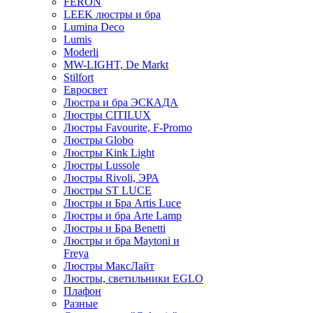
FERON
LEEK люстры и бра
Lumina Deco
Lumis
Moderli
MW-LIGHT, De Markt
Stilfort
Евросвет
Люстра и бра ЭСКАДА
Люстры CITILUX
Люстры Favourite, F-Promo
Люстры Globo
Люстры Kink Light
Люстры Lussole
Люстры Rivoli, ЭРА
Люстры ST LUCE
Люстры и Бра Artis Luce
Люстры и бра Arte Lamp
Люстры и Бра Benetti
Люстры и бра Maytoni и
Freya
Люстры МаксЛайт
Люстры, светильники EGLO
Плафон
Разные