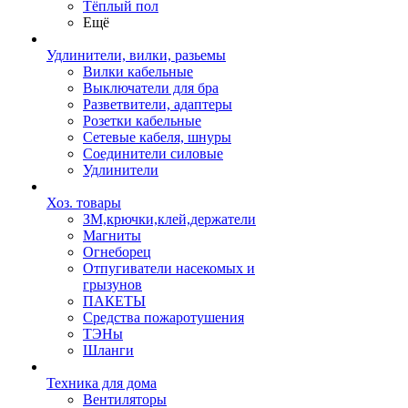
Тёплый пол
Ещё
Удлинители, вилки, разьемы
Вилки кабельные
Выключатели для бра
Разветвители, адаптеры
Розетки кабельные
Сетевые кабеля, шнуры
Соединители силовые
Удлинители
Хоз. товары
ЗМ,крючки,клей,держатели
Магниты
Огнеборец
Отпугиватели насекомых и
грызунов
ПАКЕТЫ
Средства пожаротушения
ТЭНы
Шланги
Техника для дома
Вентиляторы