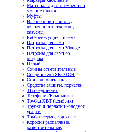
Маркеры кабельные
Материалы для заземления и
молниезащита
Муфты
Наконечники, гильзы,
колпачки. ответвители,
разъёмы
Кабеленесущие системы
Патроны для ламп
Патроны для ламп Vintage
Патроны для ламп со
шнуром
Пломбы
Сжимы ответвительные
Соединители SKOTCH
Спираль монтажная
Средства защиты, перчатки
ТВ соединения
Телефония/Компьютер
Трубка ХВТ (кембрик)
Трубки и перчатки холодной
усадки
Трубки термоусадочные
Коробки распаячные,
разветвительные,