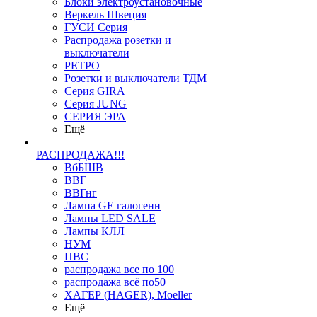
Блоки электроустановочные
Веркель Швеция
ГУСИ Серия
Распродажа розетки и
выключатели
РЕТРО
Розетки и выключатели ТДМ
Серия GIRA
Серия JUNG
СЕРИЯ ЭРА
Ещё
РАСПРОДАЖА!!!
ВбБШВ
ВВГ
ВВГнг
Лампа GE галогенн
Лампы LED SALE
Лампы КЛЛ
НУМ
ПВС
распродажа все по 100
распродажа всё по50
ХАГЕР (HAGER), Moeller
Ещё