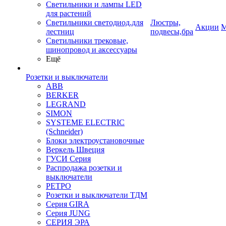
Светильники и лампы LED
для растений
Светильники светодиод.для
Люстры,
Акции
М
лестниц
подвесы,бра
Светильники трековые,
шинопровод и аксессуары
Ещё
Розетки и выключатели
ABB
BERKER
LEGRAND
SIMON
SYSTEME ELECTRIC
(Schneider)
Блоки электроустановочные
Веркель Швеция
ГУСИ Серия
Распродажа розетки и
выключатели
РЕТРО
Розетки и выключатели ТДМ
Серия GIRA
Серия JUNG
СЕРИЯ ЭРА