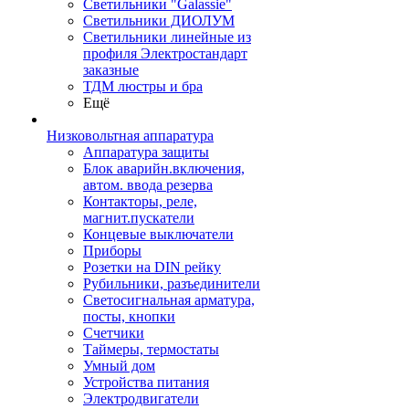
Светильники "Galassie"
Светильники ДИОЛУМ
Светильники линейные из
профиля Электростандарт
заказные
ТДМ люстры и бра
Ещё
Низковольтная аппаратура
Аппаратура защиты
Блок аварийн.включения,
автом. ввода резерва
Контакторы, реле,
магнит.пускатели
Концевые выключатели
Приборы
Розетки на DIN рейку
Рубильники, разъединители
Светосигнальная арматура,
посты, кнопки
Счетчики
Таймеры, термостаты
Умный дом
Устройства питания
Электродвигатели