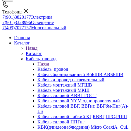
Телефоны
7(901)3820177
Электрика
7(901)3328996
Освещение
7(499)7077157
Многоканальный
Главная
Каталог
Назад
Каталог
Кабель, провод
Назад
Кабель, провод
Кабель бронированный ВбБШВ АВББШВ
Кабель и провод нагревательный
Кабель монтажный МГШВ
Кабель монтажный МКШ
Кабель силовой АВВГ ГОСТ
Кабель силовой NYM однопроволочный
Кабель силовой ВВГ, ВВГнг, ВВГбм-Пнг(А)-
LS
Кабель силовой гибкий КГ,КВВГ,ПРС,РПШ
Кабель силовой ППГнг
КВК(д/видеонаблюдения) Micro CoaxiA+CuL