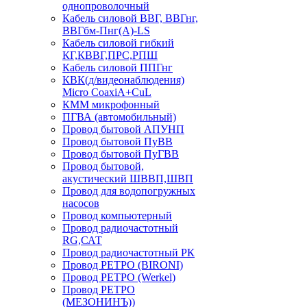
однопроволочный
Кабель силовой ВВГ, ВВГнг,
ВВГбм-Пнг(А)-LS
Кабель силовой гибкий
КГ,КВВГ,ПРС,РПШ
Кабель силовой ППГнг
КВК(д/видеонаблюдения)
Micro CoaxiA+CuL
КММ микрофонный
ПГВА (автомобильный)
Провод бытовой АПУНП
Провод бытовой ПуВВ
Провод бытовой ПуГВВ
Провод бытовой,
акустический ШВВП,ШВП
Провод для водопогружных
насосов
Провод компьютерный
Провод радиочастотный
RG,САТ
Провод радиочастотный РК
Провод РЕТРО (BIRONI)
Провод РЕТРО (Werkel)
Провод РЕТРО
(МЕЗОНИНЪ))