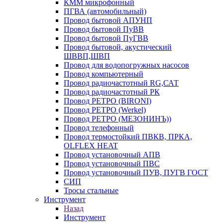
КММ микрофонный
ПГВА (автомобильный)
Провод бытовой АПУНП
Провод бытовой ПуВВ
Провод бытовой ПуГВВ
Провод бытовой, акустический
ШВВП,ШВП
Провод для водопогружных насосов
Провод компьютерный
Провод радиочастотный RG,САТ
Провод радиочастотный РК
Провод РЕТРО (BIRONI)
Провод РЕТРО (Werkel)
Провод РЕТРО (МЕЗОНИНЪ))
Провод телефонный
Провод термостойкий ПВКВ, ПРКА,
OLFLEX HEAT
Провод установочный АПВ
Провод установочный ПВС
Провод установочный ПУВ, ПУГВ ГОСТ
СИП
Тросы стальные
Инструмент
Назад
Инструмент