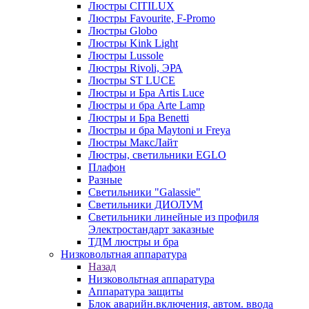
Люстры CITILUX
Люстры Favourite, F-Promo
Люстры Globo
Люстры Kink Light
Люстры Lussole
Люстры Rivoli, ЭРА
Люстры ST LUCE
Люстры и Бра Artis Luce
Люстры и бра Arte Lamp
Люстры и Бра Benetti
Люстры и бра Maytoni и Freya
Люстры МаксЛайт
Люстры, светильники EGLO
Плафон
Разные
Светильники "Galassie"
Светильники ДИОЛУМ
Светильники линейные из профиля
Электростандарт заказные
ТДМ люстры и бра
Низковольтная аппаратура
Назад
Низковольтная аппаратура
Аппаратура защиты
Блок аварийн.включения, автом. ввода