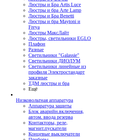
Люстры и Бра Artis Luce
Люстры и бра Arte Lamp
Люстры и Бра Benetti
Люстры и бра Maytoni и
Freya
Люстры МаксЛайт
Люстры, светильники EGLO
Плафон
Разные
Светильники "Galassie"
Светильники ДИОЛУМ
Светильники линейные из
профиля Электростандарт
заказные
ТДМ люстры и бра
Ещё
Низковольтная аппаратура
Аппаратура защиты
Блок аварийн.включения,
автом. ввода резерва
Контакторы, реле,
магнит.пускатели
Концевые выключатели
Приборы