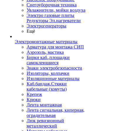
Снегоуборочная техника
Увлажнители, мойки воздуха
Электро газовые плиты
Редукторы Эл.нагреватели
Электрогенераторы
Ещё
Электромонтажные материалы
Арматура для монтажа СИП
Аэрозоль, мастика
Бирки каб.,площадки
самоклеющиеся
Знаки электробезопасности
Изоляторы, колпачки
Изоляционные материалы
Каб.бандаж.Стяжки
кабельные (хомуты)
Крепеж
Крюки
Лента монтажная
Лента сигнальная, киперная,
оградительная
Люк ревизионный
металлический