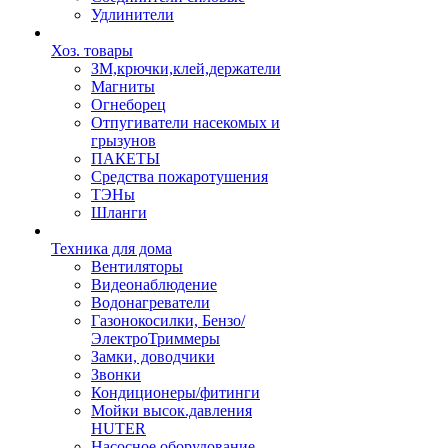
Удлинители
Хоз. товары
ЗМ,крючки,клей,держатели
Магниты
Огнеборец
Отпугиватели насекомых и
грызунов
ПАКЕТЫ
Средства пожаротушения
ТЭНы
Шланги
Техника для дома
Вентиляторы
Видеонаблюдение
Водонагреватели
Газонокосилки, Бензо/
ЭлектроТриммеры
Замки, доводчики
Звонки
Кондиционеры/фитинги
Мойки высок.давления
HUTER
Насосное оборудование