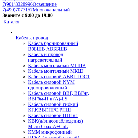
7(901)3328996
Освещение
7(499)7077157
Многоканальный
Звоните с 9:00 до 19:00
Каталог
Кабель, провод
Кабель бронированный
ВбБШВ АВББШВ
Кабель и провод
нагревательный
Кабель монтажный МГШВ
Кабель монтажный МКШ
Кабель силовой АВВГ ГОСТ
Кабель силовой NYM
однопроволочный
Кабель силовой ВВГ, ВВГнг,
ВВГбм-Пнг(А)-LS
Кабель силовой гибкий
КГ,КВВГ,ПРС,РПШ
Кабель силовой ППГнг
КВК(д/видеонаблюдения)
Micro CoaxiA+CuL
КММ микрофонный
ПГВА (автомобильный)