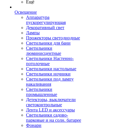
Ещё
Освещение
Аппаратура
пускорегулирующая
Декоративный свет
Лампы
Прожекторы светодиодные
Светильники для бани
Светильники
люминисцентные
Светильники Настенно-
потолочные
Светильники настольные
Светильники ночники
Светильники под лампу
накаливания
Светильники
промышленные
Детекторы, выключатели
светоконтрольные
Лента LED и аксессуары
Светильники садово-
парковые и на солн. батарее
Фонари