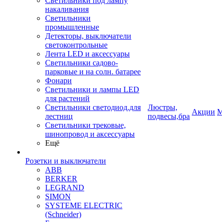
Светильники под лампу
накаливания
Светильники
промышленные
Детекторы, выключатели
светоконтрольные
Лента LED и аксессуары
Светильники садово-
парковые и на солн. батарее
Фонари
Светильники и лампы LED
для растений
Светильники светодиод.для
Люстры,
Акции
М
лестниц
подвесы,бра
Светильники трековые,
шинопровод и аксессуары
Ещё
Розетки и выключатели
ABB
BERKER
LEGRAND
SIMON
SYSTEME ELECTRIC
(Schneider)