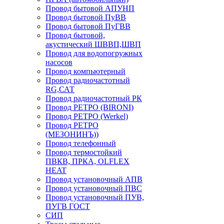
Провод бытовой АПУНП
Провод бытовой ПуВВ
Провод бытовой ПуГВВ
Провод бытовой,
акустический ШВВП,ШВП
Провод для водопогружных
насосов
Провод компьютерный
Провод радиочастотный
RG,САТ
Провод радиочастотный РК
Провод РЕТРО (BIRONI)
Провод РЕТРО (Werkel)
Провод РЕТРО
(МЕЗОНИНЪ))
Провод телефонный
Провод термостойкий
ПВКВ, ПРКА, OLFLEX
HEAT
Провод установочный АПВ
Провод установочный ПВС
Провод установочный ПУВ,
ПУГВ ГОСТ
СИП