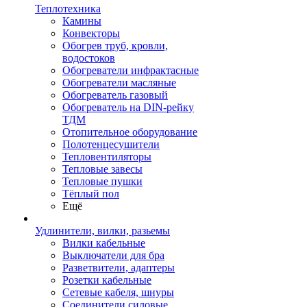
Теплотехника
Камины
Конвекторы
Обогрев труб, кровли,
водостоков
Обогреватели инфрактасные
Обогреватели масляные
Обогреватель газовый
Обогреватель на DIN-рейку
ТДМ
Отопительное оборудование
Полотенцесушители
Тепловентиляторы
Тепловые завесы
Тепловые пушки
Тёплый пол
Ещё
Удлинители, вилки, разьемы
Вилки кабельные
Выключатели для бра
Разветвители, адаптеры
Розетки кабельные
Сетевые кабеля, шнуры
Соединители силовые