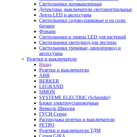
Светильники промышленные
Детекторы, выключатели светоконтрольные
Лента LED и аксессуары
Светильники садово-парковые и на солн.
батарее
Фонари
Светильники и лампы LED для растений
Светильники светодиод.для лестниц
Светильники трековые, шинопровод и
аксессуары
Розетки и выключатели
Назад
Розетки и выключатели
ABB
BERKER
LEGRAND
SIMON
SYSTEME ELECTRIC (Schneider)
Блоки электроустановочные
Веркель Швеция
ГУСИ Серия
Распродажа розетки и выключатели
РЕТРО
Розетки и выключатели ТДМ
Серия GIRA