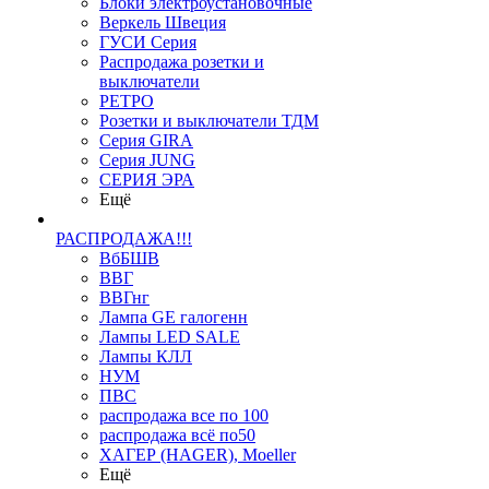
Блоки электроустановочные
Веркель Швеция
ГУСИ Серия
Распродажа розетки и
выключатели
РЕТРО
Розетки и выключатели ТДМ
Серия GIRA
Серия JUNG
СЕРИЯ ЭРА
Ещё
РАСПРОДАЖА!!!
ВбБШВ
ВВГ
ВВГнг
Лампа GE галогенн
Лампы LED SALE
Лампы КЛЛ
НУМ
ПВС
распродажа все по 100
распродажа всё по50
ХАГЕР (HAGER), Moeller
Ещё