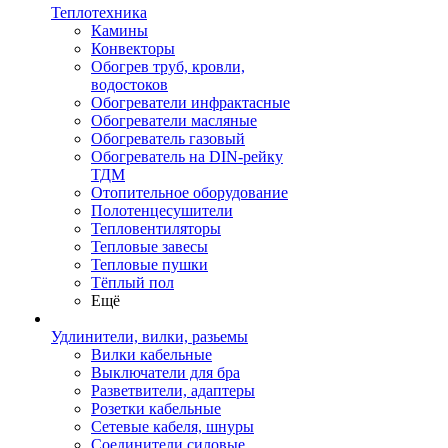
Теплотехника
Камины
Конвекторы
Обогрев труб, кровли,
водостоков
Обогреватели инфрактасные
Обогреватели масляные
Обогреватель газовый
Обогреватель на DIN-рейку
ТДМ
Отопительное оборудование
Полотенцесушители
Тепловентиляторы
Тепловые завесы
Тепловые пушки
Тёплый пол
Ещё
Удлинители, вилки, разьемы
Вилки кабельные
Выключатели для бра
Разветвители, адаптеры
Розетки кабельные
Сетевые кабеля, шнуры
Соединители силовые