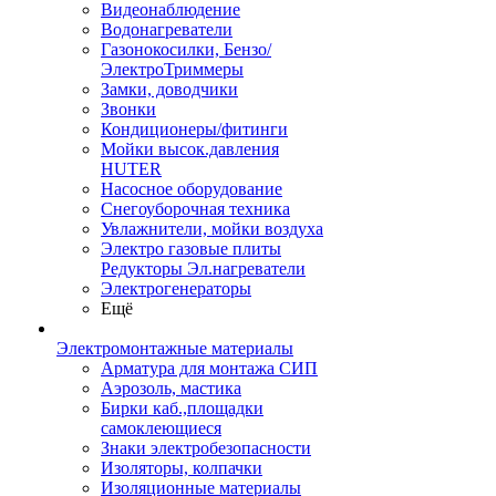
Видеонаблюдение
Водонагреватели
Газонокосилки, Бензо/
ЭлектроТриммеры
Замки, доводчики
Звонки
Кондиционеры/фитинги
Мойки высок.давления
HUTER
Насосное оборудование
Снегоуборочная техника
Увлажнители, мойки воздуха
Электро газовые плиты
Редукторы Эл.нагреватели
Электрогенераторы
Ещё
Электромонтажные материалы
Арматура для монтажа СИП
Аэрозоль, мастика
Бирки каб.,площадки
самоклеющиеся
Знаки электробезопасности
Изоляторы, колпачки
Изоляционные материалы