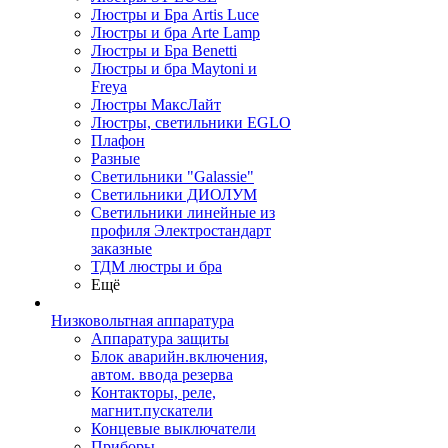
Люстры и Бра Artis Luce
Люстры и бра Arte Lamp
Люстры и Бра Benetti
Люстры и бра Maytoni и
Freya
Люстры МаксЛайт
Люстры, светильники EGLO
Плафон
Разные
Светильники "Galassie"
Светильники ДИОЛУМ
Светильники линейные из
профиля Электростандарт
заказные
ТДМ люстры и бра
Ещё
Низковольтная аппаратура
Аппаратура защиты
Блок аварийн.включения,
автом. ввода резерва
Контакторы, реле,
магнит.пускатели
Концевые выключатели
Приборы