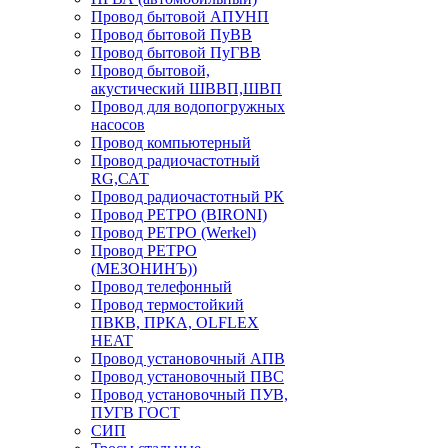
Провод бытовой АПУНП
Провод бытовой ПуВВ
Провод бытовой ПуГВВ
Провод бытовой,
акустический ШВВП,ШВП
Провод для водопогружных
насосов
Провод компьютерный
Провод радиочастотный
RG,САТ
Провод радиочастотный РК
Провод РЕТРО (BIRONI)
Провод РЕТРО (Werkel)
Провод РЕТРО
(МЕЗОНИНЪ))
Провод телефонный
Провод термостойкий
ПВКВ, ПРКА, OLFLEX
HEAT
Провод установочный АПВ
Провод установочный ПВС
Провод установочный ПУВ,
ПУГВ ГОСТ
СИП