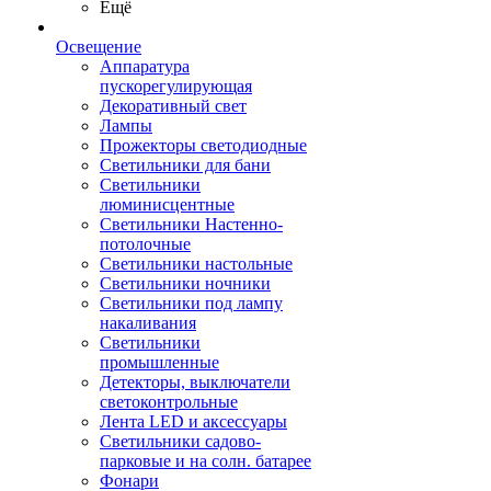
Ещё
Освещение
Аппаратура
пускорегулирующая
Декоративный свет
Лампы
Прожекторы светодиодные
Светильники для бани
Светильники
люминисцентные
Светильники Настенно-
потолочные
Светильники настольные
Светильники ночники
Светильники под лампу
накаливания
Светильники
промышленные
Детекторы, выключатели
светоконтрольные
Лента LED и аксессуары
Светильники садово-
парковые и на солн. батарее
Фонари