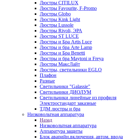
Люстры CITILUX
Люстры Favourite, F-Promo
Люстры Globo
Люстры Kink Light
Люстры Lussole
Люстры Rivoli, ЭРА
Люстры ST LUCE
Люстры и Бра Artis Luce
Люстры и бра Arte Lamp
Люстры и Бра Benetti
Люстры и бра Maytoni и Freya
Люстры МаксЛайт
Люстры, светильники EGLO
Плафон
Разные
Светильники "Galassie"
Светильники ДИОЛУМ
Светильники линейные из профиля
Электростандарт заказные
ТДМ люстры и бра
Низковольтная аппаратура
Назад
Низковольтная аппаратура
Аппаратура защиты
Блок аварийн.включения, автом. ввода