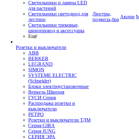
Светильники и лампы LED
для растений
Светильники светодиод.для
Люстры,
Акции
М
лестниц
подвесы,бра
Светильники трековые,
шинопровод и аксессуары
Ещё
Розетки и выключатели
ABB
BERKER
LEGRAND
SIMON
SYSTEME ELECTRIC
(Schneider)
Блоки электроустановочные
Веркель Швеция
ГУСИ Серия
Распродажа розетки и
выключатели
РЕТРО
Розетки и выключатели ТДМ
Серия GIRA
Серия JUNG
СЕРИЯ ЭРА