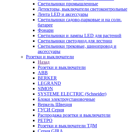
Светильники промышленные
Детекторы, выключатели светоконтрольные
Лента LED и аксессуары
Светильники садово-парковые и на солн.
батарее
Фонари
Светильники и лампы LED для растений
Светильники светодиод.для лестниц
Светильники трековые, шинопровод и
аксессуары
Розетки и выключатели
Назад
Розетки и выключатели
ABB
BERKER
LEGRAND
SIMON
SYSTEME ELECTRIC (Schneider)
Блоки электроустановочные
Веркель Швеция
ГУСИ Серия
Распродажа розетки и выключатели
РЕТРО
Розетки и выключатели ТДМ
Серия GIRA