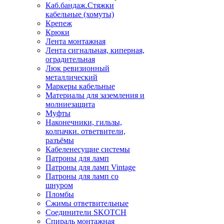
Каб.бандаж.Стяжки
кабельные (хомуты)
Крепеж
Крюки
Лента монтажная
Лента сигнальная, киперная,
оградительная
Люк ревизионный
металлический
Маркеры кабельные
Материалы для заземления и
молниезащита
Муфты
Наконечники, гильзы,
колпачки. ответвители,
разъёмы
Кабеленесущие системы
Патроны для ламп
Патроны для ламп Vintage
Патроны для ламп со
шнуром
Пломбы
Сжимы ответвительные
Соединители SKOTCH
Спираль монтажная