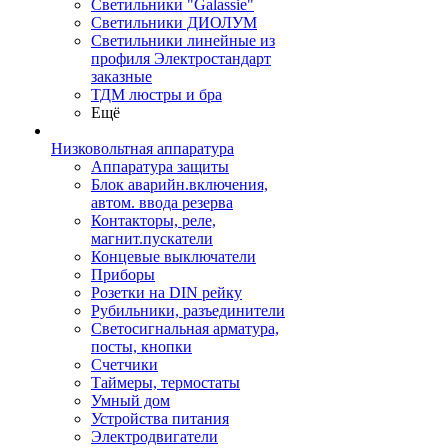
Светильники "Galassie"
Светильники ДИОЛУМ
Светильники линейные из
профиля Электростандарт
заказные
ТДМ люстры и бра
Ещё
Низковольтная аппаратура
Аппаратура защиты
Блок аварийн.включения,
автом. ввода резерва
Контакторы, реле,
магнит.пускатели
Концевые выключатели
Приборы
Розетки на DIN рейку
Рубильники, разъединители
Светосигнальная арматура,
посты, кнопки
Счетчики
Таймеры, термостаты
Умный дом
Устройства питания
Электродвигатели