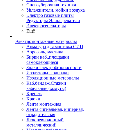
Снегоуборочная техника
Увлажнители, мойки воздуха
Электро газовые плиты
Редукторы Эл.нагреватели
Электрогенераторы
Ещё
Электромонтажные материалы
Арматура для монтажа СИП
Аэрозоль, мастика
Бирки каб.,площадки
самоклеющиеся
Знаки электробезопасности
Изоляторы, колпачки
Изоляционные материалы
Каб.бандаж.Стяжки
кабельные (хомуты)
Крепеж
Крюки
Лента монтажная
Лента сигнальная, киперная,
оградительная
Люк ревизионный
металлический