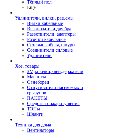
Тёплый пол
Ещё
Удлинители, вилки, разьемы
Вилки кабельные
Выключатели для бра
Разветвители, адаптеры
Розетки кабельные
Сетевые кабеля, шнуры
Соединители силовые
Удлинители
Хоз. товары
ЗМ,крючки,клей,держатели
Магниты
Огнеборец
Отпугиватели насекомых и
грызунов
ПАКЕТЫ
Средства пожаротушения
ТЭНы
Шланги
Техника для дома
Вентиляторы