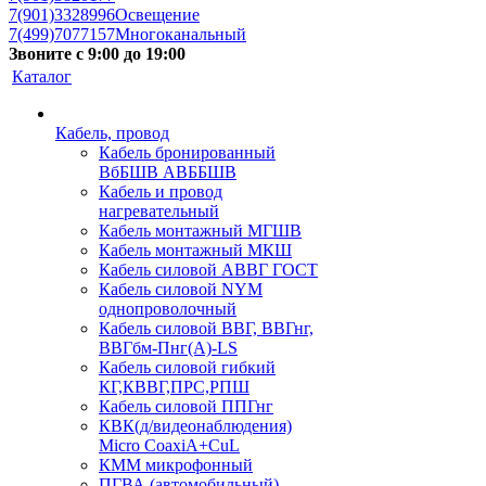
7(901)3328996
Освещение
7(499)7077157
Многоканальный
Звоните с 9:00 до 19:00
Каталог
Кабель, провод
Кабель бронированный
ВбБШВ АВББШВ
Кабель и провод
нагревательный
Кабель монтажный МГШВ
Кабель монтажный МКШ
Кабель силовой АВВГ ГОСТ
Кабель силовой NYM
однопроволочный
Кабель силовой ВВГ, ВВГнг,
ВВГбм-Пнг(А)-LS
Кабель силовой гибкий
КГ,КВВГ,ПРС,РПШ
Кабель силовой ППГнг
КВК(д/видеонаблюдения)
Micro CoaxiA+CuL
КММ микрофонный
ПГВА (автомобильный)