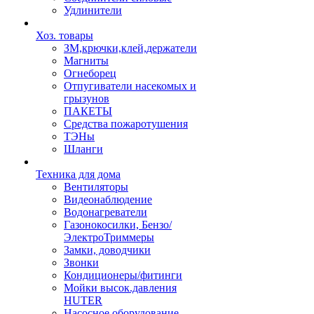
Удлинители
Хоз. товары
ЗМ,крючки,клей,держатели
Магниты
Огнеборец
Отпугиватели насекомых и
грызунов
ПАКЕТЫ
Средства пожаротушения
ТЭНы
Шланги
Техника для дома
Вентиляторы
Видеонаблюдение
Водонагреватели
Газонокосилки, Бензо/
ЭлектроТриммеры
Замки, доводчики
Звонки
Кондиционеры/фитинги
Мойки высок.давления
HUTER
Насосное оборудование