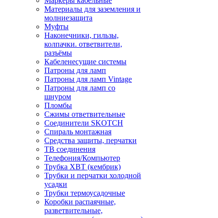
Маркеры кабельные
Материалы для заземления и
молниезащита
Муфты
Наконечники, гильзы,
колпачки. ответвители,
разъёмы
Кабеленесущие системы
Патроны для ламп
Патроны для ламп Vintage
Патроны для ламп со
шнуром
Пломбы
Сжимы ответвительные
Соединители SKOTCH
Спираль монтажная
Средства защиты, перчатки
ТВ соединения
Телефония/Компьютер
Трубка ХВТ (кембрик)
Трубки и перчатки холодной
усадки
Трубки термоусадочные
Коробки распаячные,
разветвительные,