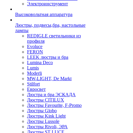
Электроинструмент
Высоковольтная аппаратура
Люстры, подвесы,бра, настольные
лампы
REDIGLE светильники из
профиля
Evoluce
FERON
LEEK люстры и бра
Lumina Deco
Lumis
Moderli
MW-LIGHT, De Markt
Stilfort
Евросвет
Люстра и бра ЭСКАДА
Люстры CITILUX
Люстры Favourite, F-Promo
Люстры Globo
Люстры Kink Light
Люстры Lussole
Люстры Rivoli, ЭРА
Люстры ST LUCE