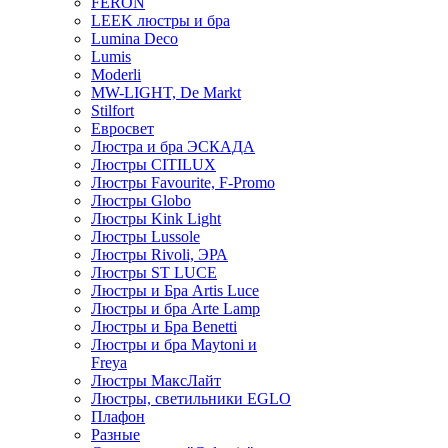
FERON
LEEK люстры и бра
Lumina Deco
Lumis
Moderli
MW-LIGHT, De Markt
Stilfort
Евросвет
Люстра и бра ЭСКАДА
Люстры CITILUX
Люстры Favourite, F-Promo
Люстры Globo
Люстры Kink Light
Люстры Lussole
Люстры Rivoli, ЭРА
Люстры ST LUCE
Люстры и Бра Artis Luce
Люстры и бра Arte Lamp
Люстры и Бра Benetti
Люстры и бра Maytoni и
Freya
Люстры МаксЛайт
Люстры, светильники EGLO
Плафон
Разные