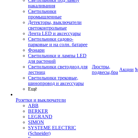
Светильники под лампу
накаливания
Светильники
промышленные
Детекторы, выключатели
светоконтрольные
Лента LED и аксессуары
Светильники садово-
парковые и на солн. батарее
Фонари
Светильники и лампы LED
для растений
Светильники светодиод.для
Люстры,
Акции
М
лестниц
подвесы,бра
Светильники трековые,
шинопровод и аксессуары
Ещё
Розетки и выключатели
ABB
BERKER
LEGRAND
SIMON
SYSTEME ELECTRIC
(Schneider)