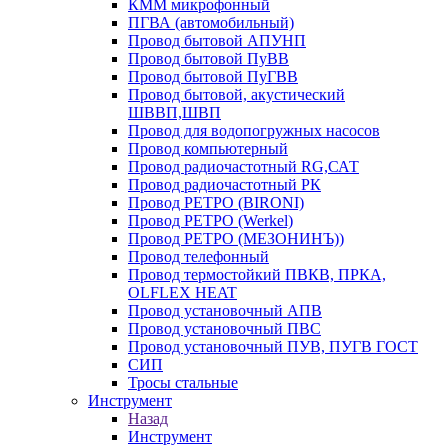
КММ микрофонный
ПГВА (автомобильный)
Провод бытовой АПУНП
Провод бытовой ПуВВ
Провод бытовой ПуГВВ
Провод бытовой, акустический
ШВВП,ШВП
Провод для водопогружных насосов
Провод компьютерный
Провод радиочастотный RG,САТ
Провод радиочастотный РК
Провод РЕТРО (BIRONI)
Провод РЕТРО (Werkel)
Провод РЕТРО (МЕЗОНИНЪ))
Провод телефонный
Провод термостойкий ПВКВ, ПРКА,
OLFLEX HEAT
Провод установочный АПВ
Провод установочный ПВС
Провод установочный ПУВ, ПУГВ ГОСТ
СИП
Тросы стальные
Инструмент
Назад
Инструмент