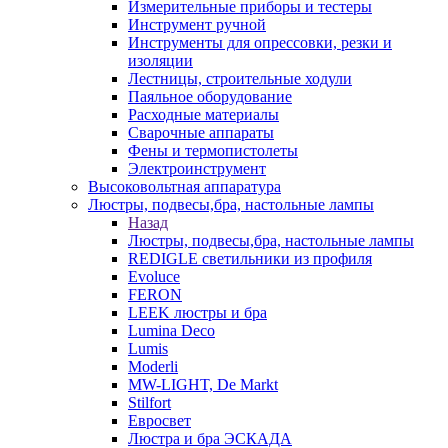
Измерительные приборы и тестеры
Инструмент ручной
Инструменты для опрессовки, резки и
изоляции
Лестницы, строительные ходули
Паяльное оборудование
Расходные материалы
Сварочные аппараты
Фены и термопистолеты
Электроинструмент
Высоковольтная аппаратура
Люстры, подвесы,бра, настольные лампы
Назад
Люстры, подвесы,бра, настольные лампы
REDIGLE светильники из профиля
Evoluce
FERON
LEEK люстры и бра
Lumina Deco
Lumis
Moderli
MW-LIGHT, De Markt
Stilfort
Евросвет
Люстра и бра ЭСКАДА