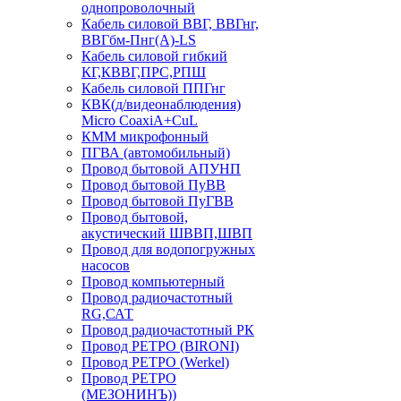
однопроволочный
Кабель силовой ВВГ, ВВГнг,
ВВГбм-Пнг(А)-LS
Кабель силовой гибкий
КГ,КВВГ,ПРС,РПШ
Кабель силовой ППГнг
КВК(д/видеонаблюдения)
Micro CoaxiA+CuL
КММ микрофонный
ПГВА (автомобильный)
Провод бытовой АПУНП
Провод бытовой ПуВВ
Провод бытовой ПуГВВ
Провод бытовой,
акустический ШВВП,ШВП
Провод для водопогружных
насосов
Провод компьютерный
Провод радиочастотный
RG,САТ
Провод радиочастотный РК
Провод РЕТРО (BIRONI)
Провод РЕТРО (Werkel)
Провод РЕТРО
(МЕЗОНИНЪ))