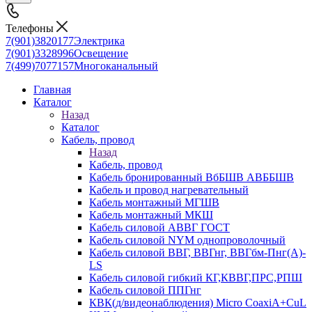
Телефоны
7(901)3820177
Электрика
7(901)3328996
Освещение
7(499)7077157
Многоканальный
Главная
Каталог
Назад
Каталог
Кабель, провод
Назад
Кабель, провод
Кабель бронированный ВбБШВ АВББШВ
Кабель и провод нагревательный
Кабель монтажный МГШВ
Кабель монтажный МКШ
Кабель силовой АВВГ ГОСТ
Кабель силовой NYM однопроволочный
Кабель силовой ВВГ, ВВГнг, ВВГбм-Пнг(А)-
LS
Кабель силовой гибкий КГ,КВВГ,ПРС,РПШ
Кабель силовой ППГнг
КВК(д/видеонаблюдения) Micro CoaxiA+CuL