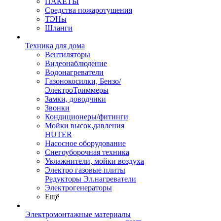
ПАКЕТЫ
Средства пожаротушения
ТЭНы
Шланги
Техника для дома
Вентиляторы
Видеонаблюдение
Водонагреватели
Газонокосилки, Бензо/
ЭлектроТриммеры
Замки, доводчики
Звонки
Кондиционеры/фитинги
Мойки высок.давления
HUTER
Насосное оборудование
Снегоуборочная техника
Увлажнители, мойки воздуха
Электро газовые плиты
Редукторы Эл.нагреватели
Электрогенераторы
Ещё
Электромонтажные материалы