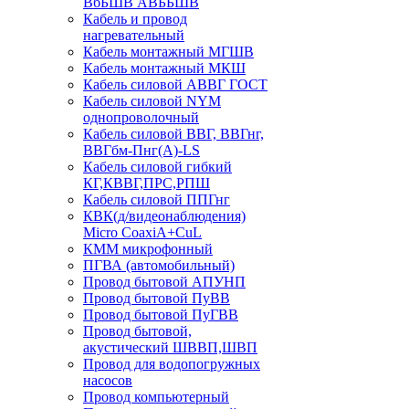
ВбБШВ АВББШВ
Кабель и провод
нагревательный
Кабель монтажный МГШВ
Кабель монтажный МКШ
Кабель силовой АВВГ ГОСТ
Кабель силовой NYM
однопроволочный
Кабель силовой ВВГ, ВВГнг,
ВВГбм-Пнг(А)-LS
Кабель силовой гибкий
КГ,КВВГ,ПРС,РПШ
Кабель силовой ППГнг
КВК(д/видеонаблюдения)
Micro CoaxiA+CuL
КММ микрофонный
ПГВА (автомобильный)
Провод бытовой АПУНП
Провод бытовой ПуВВ
Провод бытовой ПуГВВ
Провод бытовой,
акустический ШВВП,ШВП
Провод для водопогружных
насосов
Провод компьютерный