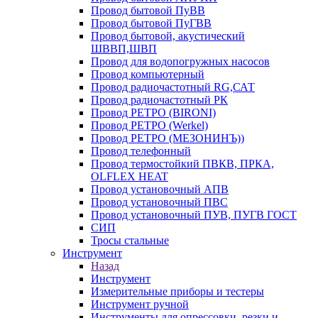
Провод бытовой ПуВВ
Провод бытовой ПуГВВ
Провод бытовой, акустический
ШВВП,ШВП
Провод для водопогружных насосов
Провод компьютерный
Провод радиочастотный RG,САТ
Провод радиочастотный РК
Провод РЕТРО (BIRONI)
Провод РЕТРО (Werkel)
Провод РЕТРО (МЕЗОНИНЪ))
Провод телефонный
Провод термостойкий ПВКВ, ПРКА,
OLFLEX HEAT
Провод установочный АПВ
Провод установочный ПВС
Провод установочный ПУВ, ПУГВ ГОСТ
СИП
Тросы стальные
Инструмент
Назад
Инструмент
Измерительные приборы и тестеры
Инструмент ручной
Инструменты для опрессовки, резки и