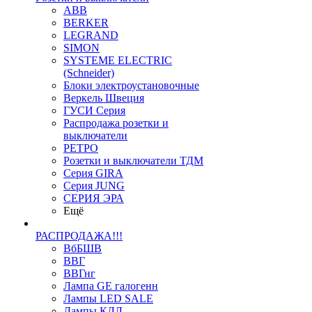
ABB
BERKER
LEGRAND
SIMON
SYSTEME ELECTRIC
(Schneider)
Блоки электроустановочные
Веркель Швеция
ГУСИ Серия
Распродажа розетки и
выключатели
РЕТРО
Розетки и выключатели ТДМ
Серия GIRA
Серия JUNG
СЕРИЯ ЭРА
Ещё
РАСПРОДАЖА!!!
ВбБШВ
ВВГ
ВВГнг
Лампа GE галогенн
Лампы LED SALE
Лампы КЛЛ