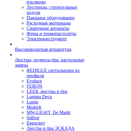
изоляции
Лестницы, строительные
ходули
Паяльное оборудование
Расходные материалы
Сварочные аппараты
Фены и термопистолеты
Электроинструмент
Высоковольтная аппаратура
Люстры, подвесы,бра, настольные
лампы
REDIGLE светильники из
профиля
Evoluce
FERON
LEEK люстры и бра
Lumina Deco
Lumis
Moderli
MW-LIGHT, De Markt
Stilfort
Евросвет
Люстра и бра ЭСКАДА