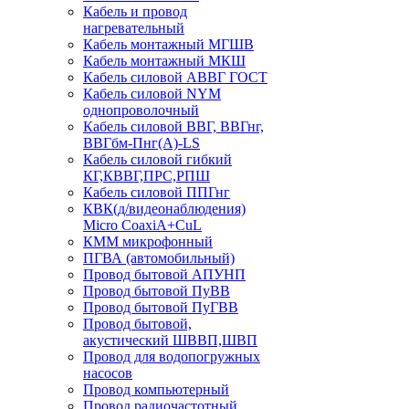
Кабель и провод
нагревательный
Кабель монтажный МГШВ
Кабель монтажный МКШ
Кабель силовой АВВГ ГОСТ
Кабель силовой NYM
однопроволочный
Кабель силовой ВВГ, ВВГнг,
ВВГбм-Пнг(А)-LS
Кабель силовой гибкий
КГ,КВВГ,ПРС,РПШ
Кабель силовой ППГнг
КВК(д/видеонаблюдения)
Micro CoaxiA+CuL
КММ микрофонный
ПГВА (автомобильный)
Провод бытовой АПУНП
Провод бытовой ПуВВ
Провод бытовой ПуГВВ
Провод бытовой,
акустический ШВВП,ШВП
Провод для водопогружных
насосов
Провод компьютерный
Провод радиочастотный