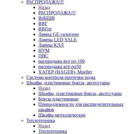
РАСПРОДАЖА!!!
Назад
РАСПРОДАЖА!!!
ВбБШВ
ВВГ
ВВГнг
Лампа GE галогенн
Лампы LED SALE
Лампы КЛЛ
НУМ
ПВС
распродажа все по 100
распродажа всё по50
ХАГЕР (HAGER), Moeller
Система контроля протечки воды
Шкафы, пластиковые боксы, аксессуары
Назад
Шкафы, пластиковые боксы, аксессуары
Боксы пластиковые
Принадлежности для распределительных
шкафов
Шкафы металлические
Теплотехника
Назад
Теплотехника