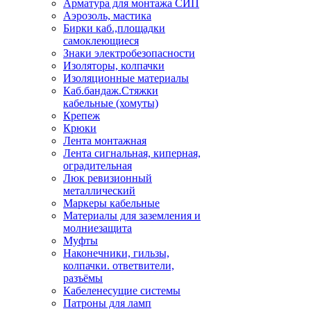
Арматура для монтажа СИП
Аэрозоль, мастика
Бирки каб.,площадки
самоклеющиеся
Знаки электробезопасности
Изоляторы, колпачки
Изоляционные материалы
Каб.бандаж.Стяжки
кабельные (хомуты)
Крепеж
Крюки
Лента монтажная
Лента сигнальная, киперная,
оградительная
Люк ревизионный
металлический
Маркеры кабельные
Материалы для заземления и
молниезащита
Муфты
Наконечники, гильзы,
колпачки. ответвители,
разъёмы
Кабеленесущие системы
Патроны для ламп