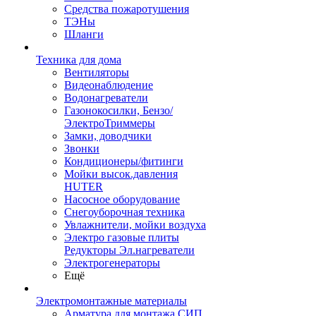
Средства пожаротушения
ТЭНы
Шланги
Техника для дома
Вентиляторы
Видеонаблюдение
Водонагреватели
Газонокосилки, Бензо/
ЭлектроТриммеры
Замки, доводчики
Звонки
Кондиционеры/фитинги
Мойки высок.давления
HUTER
Насосное оборудование
Снегоуборочная техника
Увлажнители, мойки воздуха
Электро газовые плиты
Редукторы Эл.нагреватели
Электрогенераторы
Ещё
Электромонтажные материалы
Арматура для монтажа СИП