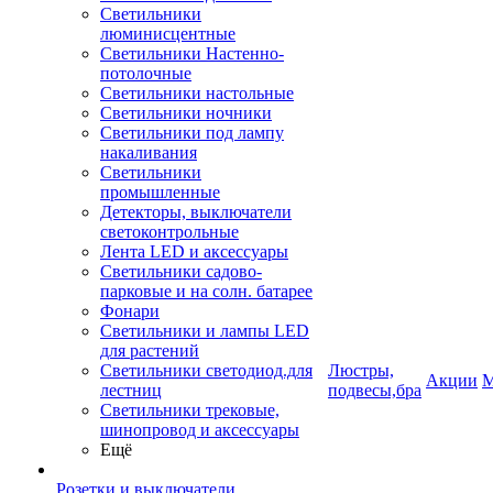
Светильники
люминисцентные
Светильники Настенно-
потолочные
Светильники настольные
Светильники ночники
Светильники под лампу
накаливания
Светильники
промышленные
Детекторы, выключатели
светоконтрольные
Лента LED и аксессуары
Светильники садово-
парковые и на солн. батарее
Фонари
Светильники и лампы LED
для растений
Светильники светодиод.для
Люстры,
Акции
М
лестниц
подвесы,бра
Светильники трековые,
шинопровод и аксессуары
Ещё
Розетки и выключатели