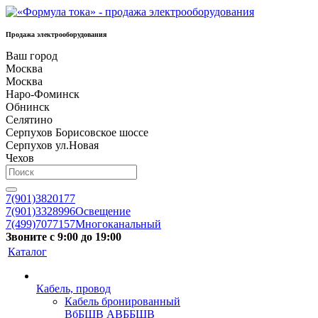
Продажа электрооборудования
Ваш город
Москва
Москва
Наро-Фоминск
Обнинск
Селятино
Серпухов Борисовское шоссе
Серпухов ул.Новая
Чехов
7(901)3820177
7(901)3328996
Освещение
7(499)7077157
Многоканальный
Звоните с 9:00 до 19:00
Каталог
Кабель, провод
Кабель бронированный
ВбБШВ АВББШВ