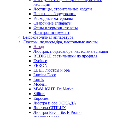
изоляции
Лестницы, строительные ходули
Паяльное оборудование
Расходные материалы
Сварочные аппараты
Фены и термопистолеты
Электроинструмент
Высоковольтная аппаратура
Люстры, подвесы,бра, настольные лампы
Назад
Люстры, подвесы,бра, настольные лампы
REDIGLE светильники из профиля
Evoluce
FERON
LEEK люстры и бра
Lumina Deco
Lumis
Moderli
MW-LIGHT, De Markt
Stilfort
Евросвет
Люстра и бра ЭСКАДА
Люстры CITILUX
Люстры Favourite, F-Promo