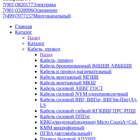
7(901)3820177
Электрика
7(901)3328996
Освещение
7(499)7077157
Многоканальный
Главная
Каталог
Назад
Каталог
Кабель, провод
Назад
Кабель, провод
Кабель бронированный ВбБШВ АВББШВ
Кабель и провод нагревательный
Кабель монтажный МГШВ
Кабель монтажный МКШ
Кабель силовой АВВГ ГОСТ
Кабель силовой NYM однопроволочный
Кабель силовой ВВГ, ВВГнг, ВВГбм-Пнг(А)-
LS
Кабель силовой гибкий КГ,КВВГ,ПРС,РПШ
Кабель силовой ППГнг
КВК(д/видеонаблюдения) Micro CoaxiA+CuL
КММ микрофонный
ПГВА (автомобильный)
Провод бытовой АПУНП