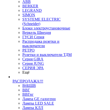
ABB
BERKER
LEGRAND
SIMON
SYSTEME ELECTRIC
(Schneider)
Блоки электроустановочные
Веркель Швеция
ГУСИ Серия
Распродажа розетки и
выключатели
РЕТРО
Розетки и выключатели ТДМ
Серия GIRA
Серия JUNG
СЕРИЯ ЭРА
Ещё
РАСПРОДАЖА!!!
ВбБШВ
ВВГ
ВВГнг
Лампа GE галогенн
Лампы LED SALE
Лампы КЛЛ