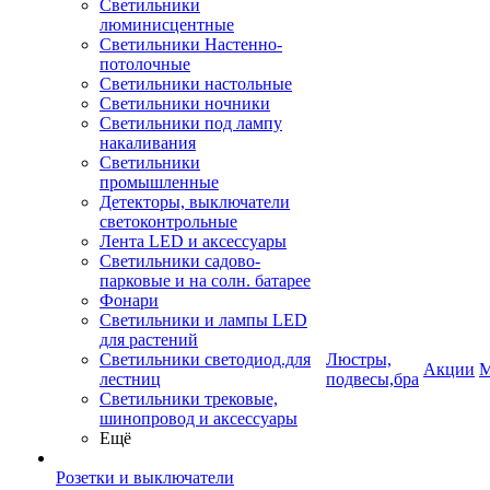
Светильники
люминисцентные
Светильники Настенно-
потолочные
Светильники настольные
Светильники ночники
Светильники под лампу
накаливания
Светильники
промышленные
Детекторы, выключатели
светоконтрольные
Лента LED и аксессуары
Светильники садово-
парковые и на солн. батарее
Фонари
Светильники и лампы LED
для растений
Светильники светодиод.для
Люстры,
Акции
М
лестниц
подвесы,бра
Светильники трековые,
шинопровод и аксессуары
Ещё
Розетки и выключатели