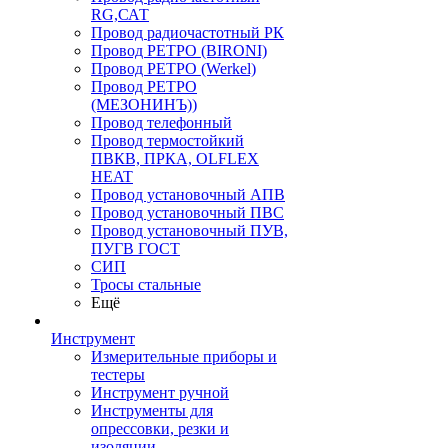
RG,САТ
Провод радиочастотный РК
Провод РЕТРО (BIRONI)
Провод РЕТРО (Werkel)
Провод РЕТРО
(МЕЗОНИНЪ))
Провод телефонный
Провод термостойкий
ПВКВ, ПРКА, OLFLEX
HEAT
Провод установочный АПВ
Провод установочный ПВС
Провод установочный ПУВ,
ПУГВ ГОСТ
СИП
Тросы стальные
Ещё
Инструмент
Измерительные приборы и
тестеры
Инструмент ручной
Инструменты для
опрессовки, резки и
изоляции