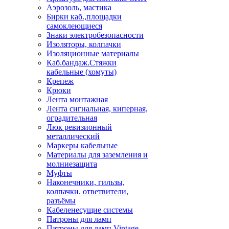
Аэрозоль, мастика
Бирки каб.,площадки
самоклеющиеся
Знаки электробезопасности
Изоляторы, колпачки
Изоляционные материалы
Каб.бандаж.Стяжки
кабельные (хомуты)
Крепеж
Крюки
Лента монтажная
Лента сигнальная, киперная,
оградительная
Люк ревизионный
металлический
Маркеры кабельные
Материалы для заземления и
молниезащита
Муфты
Наконечники, гильзы,
колпачки. ответвители,
разъёмы
Кабеленесущие системы
Патроны для ламп
Патроны для ламп Vintage