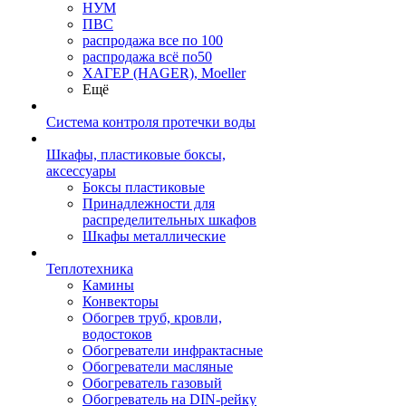
НУМ
ПВС
распродажа все по 100
распродажа всё по50
ХАГЕР (HAGER), Moeller
Ещё
Система контроля протечки воды
Шкафы, пластиковые боксы,
аксессуары
Боксы пластиковые
Принадлежности для
распределительных шкафов
Шкафы металлические
Теплотехника
Камины
Конвекторы
Обогрев труб, кровли,
водостоков
Обогреватели инфрактасные
Обогреватели масляные
Обогреватель газовый
Обогреватель на DIN-рейку