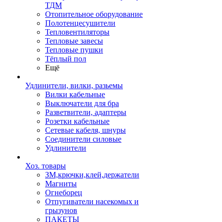
ТДМ
Отопительное оборудование
Полотенцесушители
Тепловентиляторы
Тепловые завесы
Тепловые пушки
Тёплый пол
Ещё
Удлинители, вилки, разьемы
Вилки кабельные
Выключатели для бра
Разветвители, адаптеры
Розетки кабельные
Сетевые кабеля, шнуры
Соединители силовые
Удлинители
Хоз. товары
ЗМ,крючки,клей,держатели
Магниты
Огнеборец
Отпугиватели насекомых и
грызунов
ПАКЕТЫ