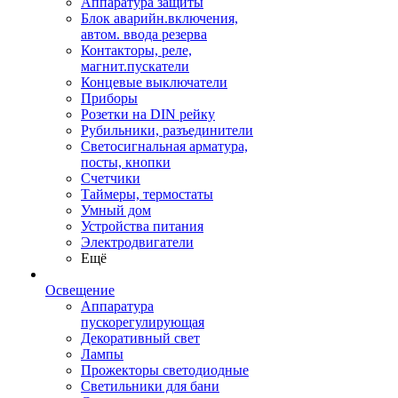
Аппаратура защиты
Блок аварийн.включения,
автом. ввода резерва
Контакторы, реле,
магнит.пускатели
Концевые выключатели
Приборы
Розетки на DIN рейку
Рубильники, разъединители
Светосигнальная арматура,
посты, кнопки
Счетчики
Таймеры, термостаты
Умный дом
Устройства питания
Электродвигатели
Ещё
Освещение
Аппаратура
пускорегулирующая
Декоративный свет
Лампы
Прожекторы светодиодные
Светильники для бани