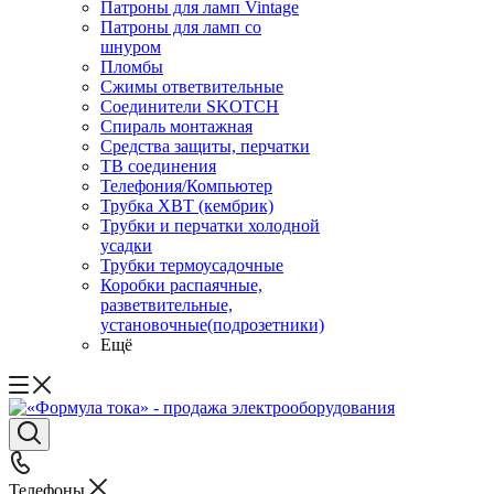
Патроны для ламп Vintage
Патроны для ламп со
шнуром
Пломбы
Сжимы ответвительные
Соединители SKOTCH
Спираль монтажная
Средства защиты, перчатки
ТВ соединения
Телефония/Компьютер
Трубка ХВТ (кембрик)
Трубки и перчатки холодной
усадки
Трубки термоусадочные
Коробки распаячные,
разветвительные,
установочные(подрозетники)
Ещё
Телефоны