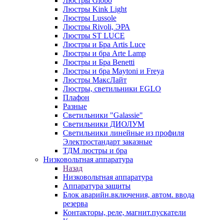
Люстры Globo
Люстры Kink Light
Люстры Lussole
Люстры Rivoli, ЭРА
Люстры ST LUCE
Люстры и Бра Artis Luce
Люстры и бра Arte Lamp
Люстры и Бра Benetti
Люстры и бра Maytoni и Freya
Люстры МаксЛайт
Люстры, светильники EGLO
Плафон
Разные
Светильники "Galassie"
Светильники ДИОЛУМ
Светильники линейные из профиля
Электростандарт заказные
ТДМ люстры и бра
Низковольтная аппаратура
Назад
Низковольтная аппаратура
Аппаратура защиты
Блок аварийн.включения, автом. ввода
резерва
Контакторы, реле, магнит.пускатели