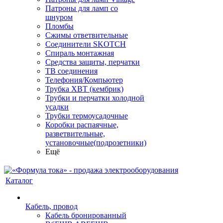
Патроны для ламп со
шнуром
Пломбы
Сжимы ответвительные
Соединители SKOTCH
Спираль монтажная
Средства защиты, перчатки
ТВ соединения
Телефония/Компьютер
Трубка ХВТ (кембрик)
Трубки и перчатки холодной
усадки
Трубки термоусадочные
Коробки распаячные,
разветвительные,
установочные(подрозетники)
Ещё
Каталог
Кабель, провод
Кабель бронированный