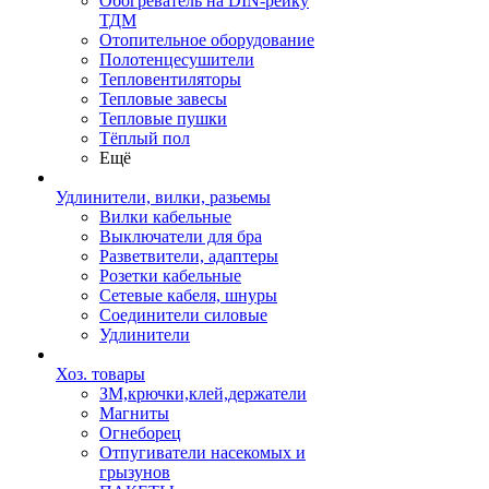
Обогреватель на DIN-рейку
ТДМ
Отопительное оборудование
Полотенцесушители
Тепловентиляторы
Тепловые завесы
Тепловые пушки
Тёплый пол
Ещё
Удлинители, вилки, разьемы
Вилки кабельные
Выключатели для бра
Разветвители, адаптеры
Розетки кабельные
Сетевые кабеля, шнуры
Соединители силовые
Удлинители
Хоз. товары
ЗМ,крючки,клей,держатели
Магниты
Огнеборец
Отпугиватели насекомых и
грызунов