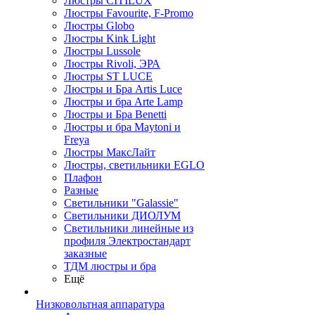
Люстры CITILUX
Люстры Favourite, F-Promo
Люстры Globo
Люстры Kink Light
Люстры Lussole
Люстры Rivoli, ЭРА
Люстры ST LUCE
Люстры и Бра Artis Luce
Люстры и бра Arte Lamp
Люстры и Бра Benetti
Люстры и бра Maytoni и
Freya
Люстры МаксЛайт
Люстры, светильники EGLO
Плафон
Разные
Светильники "Galassie"
Светильники ДИОЛУМ
Светильники линейные из
профиля Электростандарт
заказные
ТДМ люстры и бра
Ещё
Низковольтная аппаратура