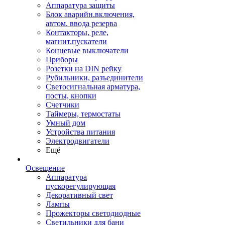
Аппаратура защиты
Блок аварийн.включения,
автом. ввода резерва
Контакторы, реле,
магнит.пускатели
Концевые выключатели
Приборы
Розетки на DIN рейку
Рубильники, разъединители
Светосигнальная арматура,
посты, кнопки
Счетчики
Таймеры, термостаты
Умный дом
Устройства питания
Электродвигатели
Ещё
Освещение
Аппаратура
пускорегулирующая
Декоративный свет
Лампы
Прожекторы светодиодные
Светильники для бани