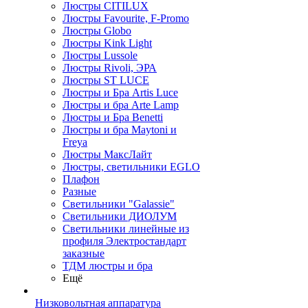
Люстры CITILUX
Люстры Favourite, F-Promo
Люстры Globo
Люстры Kink Light
Люстры Lussole
Люстры Rivoli, ЭРА
Люстры ST LUCE
Люстры и Бра Artis Luce
Люстры и бра Arte Lamp
Люстры и Бра Benetti
Люстры и бра Maytoni и
Freya
Люстры МаксЛайт
Люстры, светильники EGLO
Плафон
Разные
Светильники "Galassie"
Светильники ДИОЛУМ
Светильники линейные из
профиля Электростандарт
заказные
ТДМ люстры и бра
Ещё
Низковольтная аппаратура