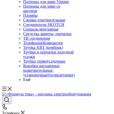
Патроны для ламп Vintage
Патроны для ламп со
шнуром
Пломбы
Сжимы ответвительные
Соединители SKOTCH
Спираль монтажная
Средства защиты, перчатки
ТВ соединения
Телефония/Компьютер
Трубка ХВТ (кембрик)
Трубки и перчатки холодной
усадки
Трубки термоусадочные
Коробки распаячные,
разветвительные,
установочные(подрозетники)
Ещё
Телефоны