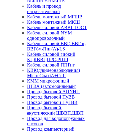
ВбБШВ АВББШВ
Кабель и провод
нагревательный
Кабель монтажный МГШВ
Кабель монтажный МКШ
Кабель силовой АВВГ ГОСТ
Кабель силовой NYM
однопроволочный
Кабель силовой ВВГ, ВВГнг,
ВВГбм-Пнг(А)-LS
Кабель силовой гибкий
КГ,КВВГ,ПРС,РПШ
Кабель силовой ППГнг
КВК(д/видеонаблюдения)
Micro CoaxiA+CuL
КММ микрофонный
ПГВА (автомобильный)
Провод бытовой АПУНП
Провод бытовой ПуВВ
Провод бытовой ПуГВВ
Провод бытовой,
акустический ШВВП,ШВП
Провод для водопогружных
насосов
Провод компьютерный