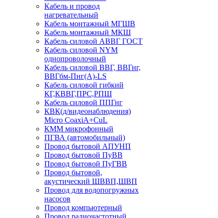
Кабель и провод
нагревательный
Кабель монтажный МГШВ
Кабель монтажный МКШ
Кабель силовой АВВГ ГОСТ
Кабель силовой NYM
однопроволочный
Кабель силовой ВВГ, ВВГнг,
ВВГбм-Пнг(А)-LS
Кабель силовой гибкий
КГ,КВВГ,ПРС,РПШ
Кабель силовой ППГнг
КВК(д/видеонаблюдения)
Micro CoaxiA+CuL
КММ микрофонный
ПГВА (автомобильный)
Провод бытовой АПУНП
Провод бытовой ПуВВ
Провод бытовой ПуГВВ
Провод бытовой,
акустический ШВВП,ШВП
Провод для водопогружных
насосов
Провод компьютерный
Провод радиочастотный