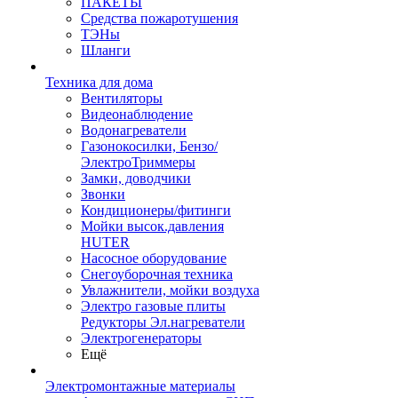
ПАКЕТЫ
Средства пожаротушения
ТЭНы
Шланги
Техника для дома
Вентиляторы
Видеонаблюдение
Водонагреватели
Газонокосилки, Бензо/
ЭлектроТриммеры
Замки, доводчики
Звонки
Кондиционеры/фитинги
Мойки высок.давления
HUTER
Насосное оборудование
Снегоуборочная техника
Увлажнители, мойки воздуха
Электро газовые плиты
Редукторы Эл.нагреватели
Электрогенераторы
Ещё
Электромонтажные материалы