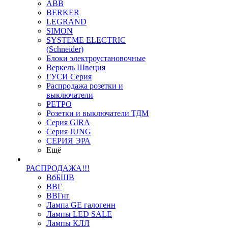
ABB
BERKER
LEGRAND
SIMON
SYSTEME ELECTRIC
(Schneider)
Блоки электроустановочные
Веркель Швеция
ГУСИ Серия
Распродажа розетки и
выключатели
РЕТРО
Розетки и выключатели ТДМ
Серия GIRA
Серия JUNG
СЕРИЯ ЭРА
Ещё
РАСПРОДАЖА!!!
ВбБШВ
ВВГ
ВВГнг
Лампа GE галогенн
Лампы LED SALE
Лампы КЛЛ