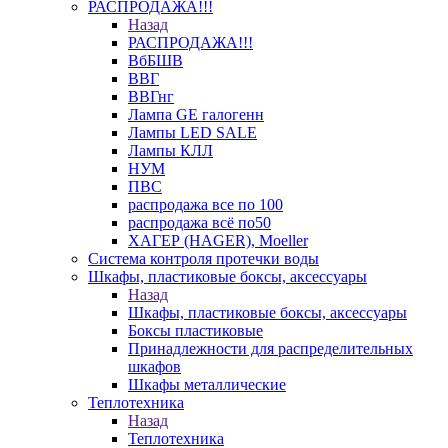
РАСПРОДАЖА!!!
Назад
РАСПРОДАЖА!!!
ВбБШВ
ВВГ
ВВГнг
Лампа GE галогенн
Лампы LED SALE
Лампы КЛЛ
НУМ
ПВС
распродажа все по 100
распродажа всё по50
ХАГЕР (HAGER), Moeller
Система контроля протечки воды
Шкафы, пластиковые боксы, аксессуары
Назад
Шкафы, пластиковые боксы, аксессуары
Боксы пластиковые
Принадлежности для распределительных
шкафов
Шкафы металлические
Теплотехника
Назад
Теплотехника