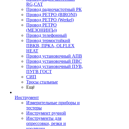
RG,САТ
Провод радиочастотный РК
Провод РЕТРО (BIRONI)
Провод РЕТРО (Werkel)
Провод РЕТРО
(МЕЗОНИНЪ))
Провод телефонный
Провод термостойкий
ПВКВ, ПРКА, OLFLEX
HEAT
Провод установочный АПВ
Провод установочный ПВС
Провод установочный ПУВ,
ПУГВ ГОСТ
СИП
Тросы стальные
Ещё
Инструмент
Измерительные приборы и
тестеры
Инструмент ручной
Инструменты для
опрессовки, резки и
изоляции