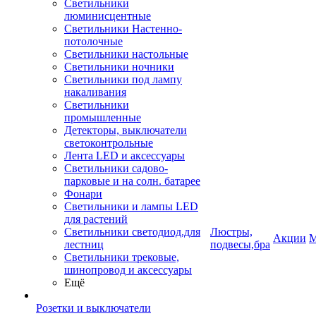
Светильники
люминисцентные
Светильники Настенно-
потолочные
Светильники настольные
Светильники ночники
Светильники под лампу
накаливания
Светильники
промышленные
Детекторы, выключатели
светоконтрольные
Лента LED и аксессуары
Светильники садово-
парковые и на солн. батарее
Фонари
Светильники и лампы LED
для растений
Светильники светодиод.для
Люстры,
Акции
М
лестниц
подвесы,бра
Светильники трековые,
шинопровод и аксессуары
Ещё
Розетки и выключатели