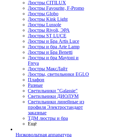
Люстры CITILUX
Люстры Favourite, F-Promo
Люстры Globo
Люстры Kink Light
Люстры Lussole
Люстры Rivoli, ЭРА
Люстры ST LUCE
Люстры и Бра Artis Luce
Люстры и бра Arte Lamp
Люстры и Бра Benetti
Люстры и бра Maytoni и
Freya
Люстры МаксЛайт
Люстры, светильники EGLO
Плафон
Разные
Светильники "Galassie"
Светильники ДИОЛУМ
Светильники линейные из
профиля Электростандарт
заказные
ТДМ люстры и бра
Ещё
Низковольтная аппаратура