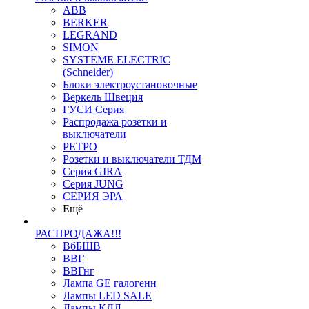
ABB
BERKER
LEGRAND
SIMON
SYSTEME ELECTRIC
(Schneider)
Блоки электроустановочные
Веркель Швеция
ГУСИ Серия
Распродажа розетки и
выключатели
РЕТРО
Розетки и выключатели ТДМ
Серия GIRA
Серия JUNG
СЕРИЯ ЭРА
Ещё
РАСПРОДАЖА!!!
ВбБШВ
ВВГ
ВВГнг
Лампа GE галогенн
Лампы LED SALE
Лампы КЛЛ