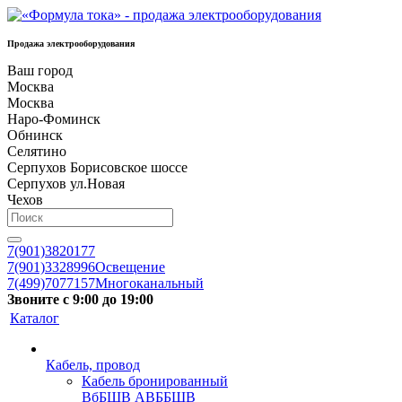
Продажа электрооборудования
Ваш город
Москва
Москва
Наро-Фоминск
Обнинск
Селятино
Серпухов Борисовское шоссе
Серпухов ул.Новая
Чехов
7(901)3820177
7(901)3328996
Освещение
7(499)7077157
Многоканальный
Звоните с 9:00 до 19:00
Каталог
Кабель, провод
Кабель бронированный
ВбБШВ АВББШВ