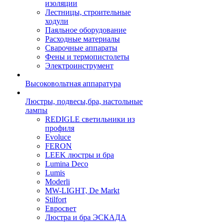
изоляции
Лестницы, строительные
ходули
Паяльное оборудование
Расходные материалы
Сварочные аппараты
Фены и термопистолеты
Электроинструмент
Высоковольтная аппаратура
Люстры, подвесы,бра, настольные
лампы
REDIGLE светильники из
профиля
Evoluce
FERON
LEEK люстры и бра
Lumina Deco
Lumis
Moderli
MW-LIGHT, De Markt
Stilfort
Евросвет
Люстра и бра ЭСКАДА