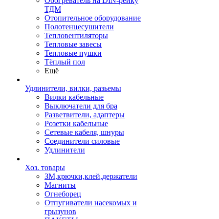
Обогреватель на DIN-рейку
ТДМ
Отопительное оборудование
Полотенцесушители
Тепловентиляторы
Тепловые завесы
Тепловые пушки
Тёплый пол
Ещё
Удлинители, вилки, разьемы
Вилки кабельные
Выключатели для бра
Разветвители, адаптеры
Розетки кабельные
Сетевые кабеля, шнуры
Соединители силовые
Удлинители
Хоз. товары
ЗМ,крючки,клей,держатели
Магниты
Огнеборец
Отпугиватели насекомых и
грызунов