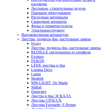
изоляции
Лестницы, строительные ходули
Паяльное оборудование
Расходные материалы
Сварочные аппараты
Фены и термопистолеты
Электроинструмент
Высоковольтная аппаратура
Люстры, подвесы,бра, настольные лампы
Назад
Люстры, подвесы,бра, настольные лампы
REDIGLE светильники из профиля
Evoluce
FERON
LEEK люстры и бра
Lumina Deco
Lumis
Moderli
MW-LIGHT, De Markt
Stilfort
Евросвет
Люстра и бра ЭСКАДА
Люстры CITILUX
Люстры Favourite, F-Promo