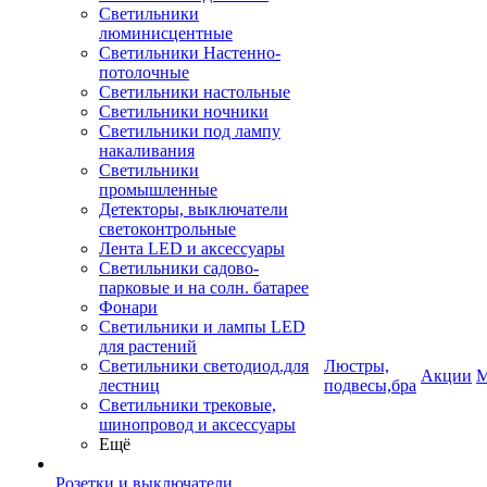
Светильники
люминисцентные
Светильники Настенно-
потолочные
Светильники настольные
Светильники ночники
Светильники под лампу
накаливания
Светильники
промышленные
Детекторы, выключатели
светоконтрольные
Лента LED и аксессуары
Светильники садово-
парковые и на солн. батарее
Фонари
Светильники и лампы LED
для растений
Светильники светодиод.для
Люстры,
Акции
М
лестниц
подвесы,бра
Светильники трековые,
шинопровод и аксессуары
Ещё
Розетки и выключатели