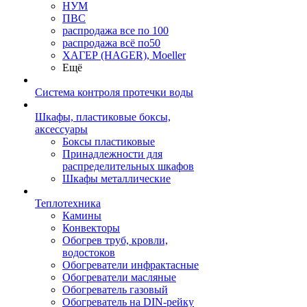
НУМ
ПВС
распродажа все по 100
распродажа всё по50
ХАГЕР (HAGER), Moeller
Ещё
Система контроля протечки воды
Шкафы, пластиковые боксы,
аксессуары
Боксы пластиковые
Принадлежности для
распределительных шкафов
Шкафы металлические
Теплотехника
Камины
Конвекторы
Обогрев труб, кровли,
водостоков
Обогреватели инфрактасные
Обогреватели масляные
Обогреватель газовый
Обогреватель на DIN-рейку