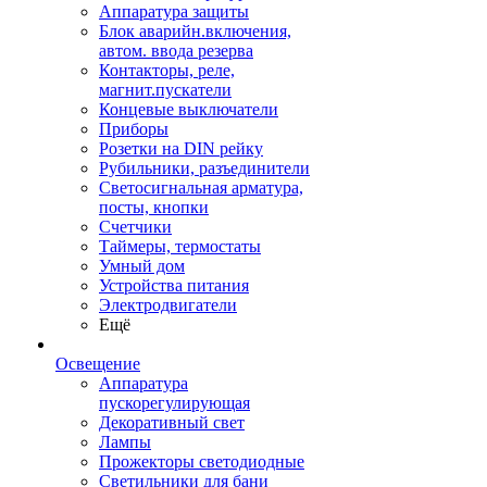
Аппаратура защиты
Блок аварийн.включения,
автом. ввода резерва
Контакторы, реле,
магнит.пускатели
Концевые выключатели
Приборы
Розетки на DIN рейку
Рубильники, разъединители
Светосигнальная арматура,
посты, кнопки
Счетчики
Таймеры, термостаты
Умный дом
Устройства питания
Электродвигатели
Ещё
Освещение
Аппаратура
пускорегулирующая
Декоративный свет
Лампы
Прожекторы светодиодные
Светильники для бани