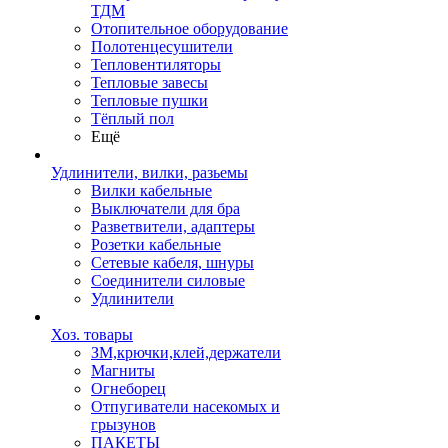
ТДМ
Отопительное оборудование
Полотенцесушители
Тепловентиляторы
Тепловые завесы
Тепловые пушки
Тёплый пол
Ещё
Удлинители, вилки, разьемы
Вилки кабельные
Выключатели для бра
Разветвители, адаптеры
Розетки кабельные
Сетевые кабеля, шнуры
Соединители силовые
Удлинители
Хоз. товары
ЗМ,крючки,клей,держатели
Магниты
Огнеборец
Отпугиватели насекомых и
грызунов
ПАКЕТЫ