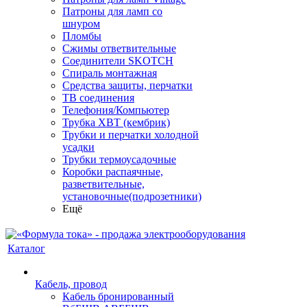
Патроны для ламп со
шнуром
Пломбы
Сжимы ответвительные
Соединители SKOTCH
Спираль монтажная
Средства защиты, перчатки
ТВ соединения
Телефония/Компьютер
Трубка ХВТ (кембрик)
Трубки и перчатки холодной
усадки
Трубки термоусадочные
Коробки распаячные,
разветвительные,
установочные(подрозетники)
Ещё
Каталог
Кабель, провод
Кабель бронированный