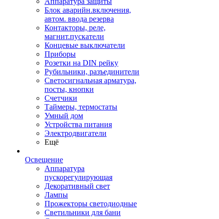
Аппаратура защиты
Блок аварийн.включения,
автом. ввода резерва
Контакторы, реле,
магнит.пускатели
Концевые выключатели
Приборы
Розетки на DIN рейку
Рубильники, разъединители
Светосигнальная арматура,
посты, кнопки
Счетчики
Таймеры, термостаты
Умный дом
Устройства питания
Электродвигатели
Ещё
Освещение
Аппаратура
пускорегулирующая
Декоративный свет
Лампы
Прожекторы светодиодные
Светильники для бани