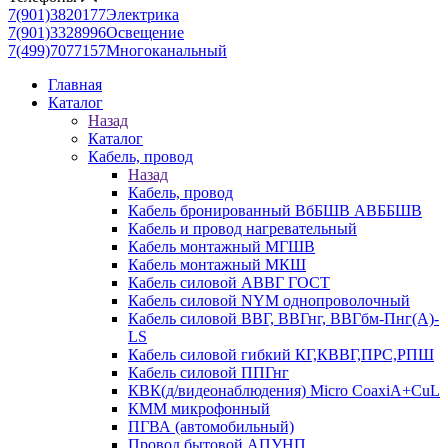
7(901)3820177
Электрика
7(901)3328996
Освещение
7(499)7077157
Многоканальный
Главная
Каталог
Назад
Каталог
Кабель, провод
Назад
Кабель, провод
Кабель бронированный ВбБШВ АВББШВ
Кабель и провод нагревательный
Кабель монтажный МГШВ
Кабель монтажный МКШ
Кабель силовой АВВГ ГОСТ
Кабель силовой NYM однопроволочный
Кабель силовой ВВГ, ВВГнг, ВВГбм-Пнг(А)-
LS
Кабель силовой гибкий КГ,КВВГ,ПРС,РПШ
Кабель силовой ППГнг
КВК(д/видеонаблюдения) Micro CoaxiA+CuL
КММ микрофонный
ПГВА (автомобильный)
Провод бытовой АПУНП