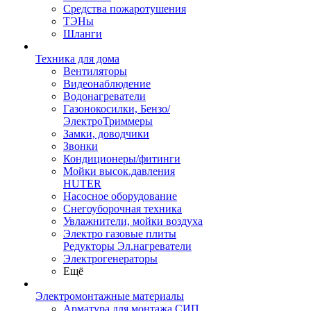
Средства пожаротушения
ТЭНы
Шланги
Техника для дома
Вентиляторы
Видеонаблюдение
Водонагреватели
Газонокосилки, Бензо/
ЭлектроТриммеры
Замки, доводчики
Звонки
Кондиционеры/фитинги
Мойки высок.давления
HUTER
Насосное оборудование
Снегоуборочная техника
Увлажнители, мойки воздуха
Электро газовые плиты
Редукторы Эл.нагреватели
Электрогенераторы
Ещё
Электромонтажные материалы
Арматура для монтажа СИП