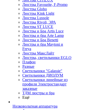
Люстры CITILUX
Люстры Favourite, F-Promo
Люстры Globo
Люстры Kink Light
Люстры Lussole
Люстры Rivoli, ЭРА
Люстры ST LUCE
Люстры и Бра Artis Luce
Люстры и бра Arte Lamp
Люстры и Бра Benetti
Люстры и бра Maytoni и
Freya
Люстры МаксЛайт
Люстры, светильники EGLO
Плафон
Разные
Светильники "Galassie"
Светильники ДИОЛУМ
Светильники линейные из
профиля Электростандарт
заказные
ТДМ люстры и бра
Ещё
Низковольтная аппаратура