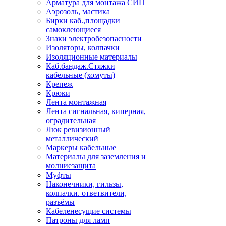
Арматура для монтажа СИП
Аэрозоль, мастика
Бирки каб.,площадки
самоклеющиеся
Знаки электробезопасности
Изоляторы, колпачки
Изоляционные материалы
Каб.бандаж.Стяжки
кабельные (хомуты)
Крепеж
Крюки
Лента монтажная
Лента сигнальная, киперная,
оградительная
Люк ревизионный
металлический
Маркеры кабельные
Материалы для заземления и
молниезащита
Муфты
Наконечники, гильзы,
колпачки. ответвители,
разъёмы
Кабеленесущие системы
Патроны для ламп