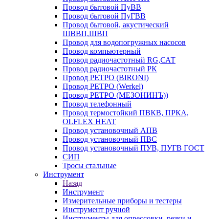
Провод бытовой ПуВВ
Провод бытовой ПуГВВ
Провод бытовой, акустический
ШВВП,ШВП
Провод для водопогружных насосов
Провод компьютерный
Провод радиочастотный RG,САТ
Провод радиочастотный РК
Провод РЕТРО (BIRONI)
Провод РЕТРО (Werkel)
Провод РЕТРО (МЕЗОНИНЪ))
Провод телефонный
Провод термостойкий ПВКВ, ПРКА,
OLFLEX HEAT
Провод установочный АПВ
Провод установочный ПВС
Провод установочный ПУВ, ПУГВ ГОСТ
СИП
Тросы стальные
Инструмент
Назад
Инструмент
Измерительные приборы и тестеры
Инструмент ручной
Инструменты для опрессовки, резки и