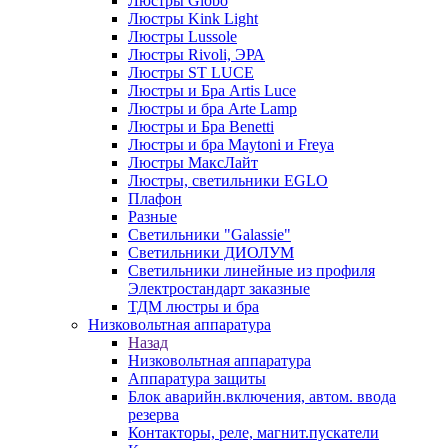
Люстры Globo
Люстры Kink Light
Люстры Lussole
Люстры Rivoli, ЭРА
Люстры ST LUCE
Люстры и Бра Artis Luce
Люстры и бра Arte Lamp
Люстры и Бра Benetti
Люстры и бра Maytoni и Freya
Люстры МаксЛайт
Люстры, светильники EGLO
Плафон
Разные
Светильники "Galassie"
Светильники ДИОЛУМ
Светильники линейные из профиля
Электростандарт заказные
ТДМ люстры и бра
Низковольтная аппаратура
Назад
Низковольтная аппаратура
Аппаратура защиты
Блок аварийн.включения, автом. ввода
резерва
Контакторы, реле, магнит.пускатели