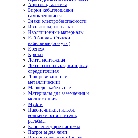
Аэрозоль, мастика
Бирки каб.,площадки
самоклеющиеся
Знаки электробезопасности
Изоляторы, колпачки
Изоляционные материалы
Каб.бандаж.Стяжки
кабельные (хомуты)
Крепеж
Крюки
Лента монтажная
Лента сигнальная, киперная,
оградительная
Люк ревизионный
металлический
Маркеры кабельные
Материалы для заземления и
молниезащита
Муфты
Наконечники, гильзы,
колпачки. ответвители,
разъёмы
Кабеленесущие системы
Патроны для ламп
Патроны для ламп Vintage