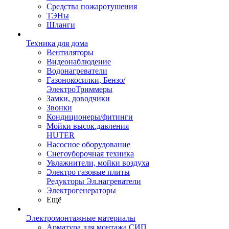
Средства пожаротушения
ТЭНы
Шланги
Техника для дома
Вентиляторы
Видеонаблюдение
Водонагреватели
Газонокосилки, Бензо/
ЭлектроТриммеры
Замки, доводчики
Звонки
Кондиционеры/фитинги
Мойки высок.давления
HUTER
Насосное оборудование
Снегоуборочная техника
Увлажнители, мойки воздуха
Электро газовые плиты
Редукторы Эл.нагреватели
Электрогенераторы
Ещё
Электромонтажные материалы
Арматура для монтажа СИП