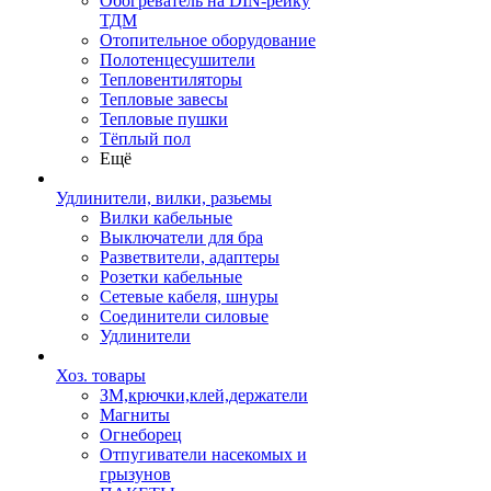
Обогреватель на DIN-рейку
ТДМ
Отопительное оборудование
Полотенцесушители
Тепловентиляторы
Тепловые завесы
Тепловые пушки
Тёплый пол
Ещё
Удлинители, вилки, разьемы
Вилки кабельные
Выключатели для бра
Разветвители, адаптеры
Розетки кабельные
Сетевые кабеля, шнуры
Соединители силовые
Удлинители
Хоз. товары
ЗМ,крючки,клей,держатели
Магниты
Огнеборец
Отпугиватели насекомых и
грызунов