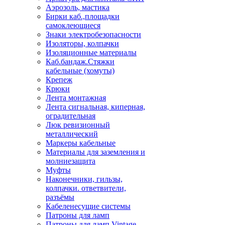
Аэрозоль, мастика
Бирки каб.,площадки
самоклеющиеся
Знаки электробезопасности
Изоляторы, колпачки
Изоляционные материалы
Каб.бандаж.Стяжки
кабельные (хомуты)
Крепеж
Крюки
Лента монтажная
Лента сигнальная, киперная,
оградительная
Люк ревизионный
металлический
Маркеры кабельные
Материалы для заземления и
молниезащита
Муфты
Наконечники, гильзы,
колпачки. ответвители,
разъёмы
Кабеленесущие системы
Патроны для ламп
Патроны для ламп Vintage