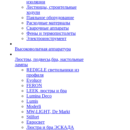
изоляции
Лестницы, строительные
ходули
Паяльное оборудование
Расходные материалы
Сварочные аппараты
Фены и термопистолеты
Электроинструмент
Высоковольтная аппаратура
Люстры, подвесы,бра, настольные
лампы
REDIGLE светильники из
профиля
Evoluce
FERON
LEEK люстры и бра
Lumina Deco
Lumis
Moderli
MW-LIGHT, De Markt
Stilfort
Евросвет
Люстра и бра ЭСКАДА