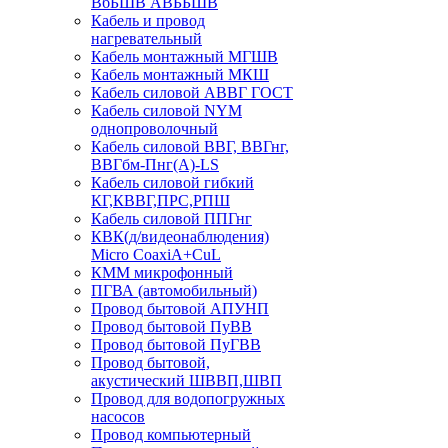
ВбБШВ АВББШВ
Кабель и провод
нагревательный
Кабель монтажный МГШВ
Кабель монтажный МКШ
Кабель силовой АВВГ ГОСТ
Кабель силовой NYM
однопроволочный
Кабель силовой ВВГ, ВВГнг,
ВВГбм-Пнг(А)-LS
Кабель силовой гибкий
КГ,КВВГ,ПРС,РПШ
Кабель силовой ППГнг
КВК(д/видеонаблюдения)
Micro CoaxiA+CuL
КММ микрофонный
ПГВА (автомобильный)
Провод бытовой АПУНП
Провод бытовой ПуВВ
Провод бытовой ПуГВВ
Провод бытовой,
акустический ШВВП,ШВП
Провод для водопогружных
насосов
Провод компьютерный