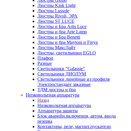
Люстры Globo
Люстры Kink Light
Люстры Lussole
Люстры Rivoli, ЭРА
Люстры ST LUCE
Люстры и Бра Artis Luce
Люстры и бра Arte Lamp
Люстры и Бра Benetti
Люстры и бра Maytoni и Freya
Люстры МаксЛайт
Люстры, светильники EGLO
Плафон
Разные
Светильники "Galassie"
Светильники ДИОЛУМ
Светильники линейные из профиля
Электростандарт заказные
ТДМ люстры и бра
Низковольтная аппаратура
Назад
Низковольтная аппаратура
Аппаратура защиты
Блок аварийн.включения, автом. ввода
резерва
Контакторы, реле, магнит.пускатели