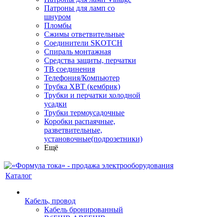
Патроны для ламп со
шнуром
Пломбы
Сжимы ответвительные
Соединители SKOTCH
Спираль монтажная
Средства защиты, перчатки
ТВ соединения
Телефония/Компьютер
Трубка ХВТ (кембрик)
Трубки и перчатки холодной
усадки
Трубки термоусадочные
Коробки распаячные,
разветвительные,
установочные(подрозетники)
Ещё
Каталог
Кабель, провод
Кабель бронированный