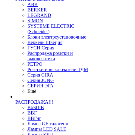
ABB
BERKER
LEGRAND
SIMON
SYSTEME ELECTRIC
(Schneider)
Блоки электроустановочные
Веркель Швеция
ГУСИ Серия
Распродажа розетки и
выключатели
РЕТРО
Розетки и выключатели ТДМ
Серия GIRA
Серия JUNG
СЕРИЯ ЭРА
Ещё
РАСПРОДАЖА!!!
ВбБШВ
ВВГ
ВВГнг
Лампа GE галогенн
Лампы LED SALE
Лампы КЛЛ