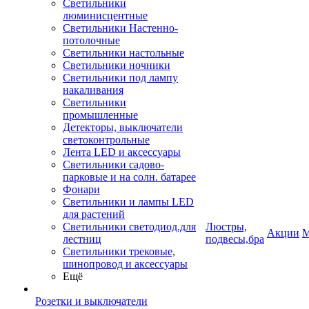
Светильники
люминисцентные
Светильники Настенно-
потолочные
Светильники настольные
Светильники ночники
Светильники под лампу
накаливания
Светильники
промышленные
Детекторы, выключатели
светоконтрольные
Лента LED и аксессуары
Светильники садово-
парковые и на солн. батарее
Фонари
Светильники и лампы LED
для растений
Светильники светодиод.для
Люстры,
Акции
М
лестниц
подвесы,бра
Светильники трековые,
шинопровод и аксессуары
Ещё
Розетки и выключатели