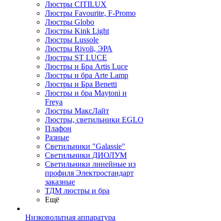
Люстры CITILUX
Люстры Favourite, F-Promo
Люстры Globo
Люстры Kink Light
Люстры Lussole
Люстры Rivoli, ЭРА
Люстры ST LUCE
Люстры и Бра Artis Luce
Люстры и бра Arte Lamp
Люстры и Бра Benetti
Люстры и бра Maytoni и
Freya
Люстры МаксЛайт
Люстры, светильники EGLO
Плафон
Разные
Светильники "Galassie"
Светильники ДИОЛУМ
Светильники линейные из
профиля Электростандарт
заказные
ТДМ люстры и бра
Ещё
Низковольтная аппаратура