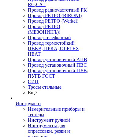
RG,САТ
Провод радиочастотный РК
Провод РЕТРО (BIRONI)
Провод РЕТРО (Werkel)
Провод РЕТРО
(МЕЗОНИНЪ))
Провод телефонный
Провод термостойкий
ПВКВ, ПРКА, OLFLEX
HEAT
Провод установочный АПВ
Провод установочный ПВС
Провод установочный ПУВ,
ПУГВ ГОСТ
СИП
Тросы стальные
Ещё
Инструмент
Измерительные приборы и
тестеры
Инструмент ручной
Инструменты для
опрессовки, резки и
изоляции