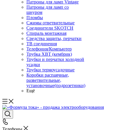
Патроны для ламп Vintage
Патроны для ламп со
шнуром
Пломбы
Сжимы ответвительные
Соединители SKOTCH
Спираль монтажная
Средства защиты, перчатки
ТВ соединения
Телефония/Компьютер
Трубка ХВТ (кембрик)
Трубки и перчатки холодной
усадки
Трубки термоусадочные
Коробки распаячные,
разветвительные,
установочные(подрозетники)
Ещё
Телефоны