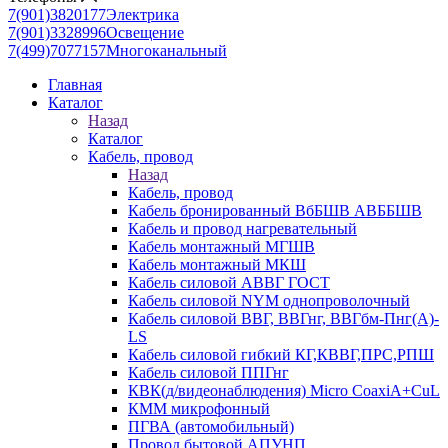
7(901)3820177
Электрика
7(901)3328996
Освещение
7(499)7077157
Многоканальный
Главная
Каталог
Назад
Каталог
Кабель, провод
Назад
Кабель, провод
Кабель бронированный ВбБШВ АВББШВ
Кабель и провод нагревательный
Кабель монтажный МГШВ
Кабель монтажный МКШ
Кабель силовой АВВГ ГОСТ
Кабель силовой NYM однопроволочный
Кабель силовой ВВГ, ВВГнг, ВВГбм-Пнг(А)-
LS
Кабель силовой гибкий КГ,КВВГ,ПРС,РПШ
Кабель силовой ППГнг
КВК(д/видеонаблюдения) Micro CoaxiA+CuL
КММ микрофонный
ПГВА (автомобильный)
Провод бытовой АПУНП