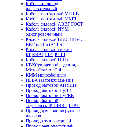
Кабель и провод
нагревательный
Кабель монтажный МГШВ
Кабель монтажный МКШ
Кабель силовой АВВГ ГОСТ
Кабель силовой NYM
однопроволочный
Кабель силовой ВВГ, ВВГнг,
ВВГбм-Пнг(А)-LS
Кабель силовой гибкий
КГ,КВВГ,ПРС,РПШ
Кабель силовой ППГнг
КВК(д/видеонаблюдения)
Micro CoaxiA+CuL
КММ микрофонный
ПГВА (автомобильный)
Провод бытовой АПУНП
Провод бытовой ПуВВ
Провод бытовой ПуГВВ
Провод бытовой,
акустический ШВВП,ШВП
Провод для водопогружных
насосов
Провод компьютерный
Провод радиочастотный