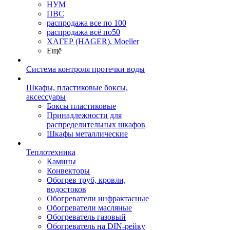
НУМ
ПВС
распродажа все по 100
распродажа всё по50
ХАГЕР (HAGER), Moeller
Ещё
Система контроля протечки воды
Шкафы, пластиковые боксы,
аксессуары
Боксы пластиковые
Принадлежности для
распределительных шкафов
Шкафы металлические
Теплотехника
Камины
Конвекторы
Обогрев труб, кровли,
водостоков
Обогреватели инфрактасные
Обогреватели масляные
Обогреватель газовый
Обогреватель на DIN-рейку