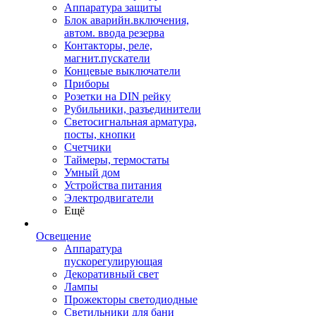
Аппаратура защиты
Блок аварийн.включения,
автом. ввода резерва
Контакторы, реле,
магнит.пускатели
Концевые выключатели
Приборы
Розетки на DIN рейку
Рубильники, разъединители
Светосигнальная арматура,
посты, кнопки
Счетчики
Таймеры, термостаты
Умный дом
Устройства питания
Электродвигатели
Ещё
Освещение
Аппаратура
пускорегулирующая
Декоративный свет
Лампы
Прожекторы светодиодные
Светильники для бани