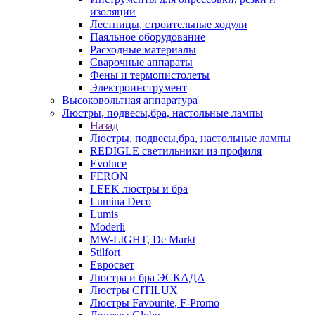
изоляции
Лестницы, строительные ходули
Паяльное оборудование
Расходные материалы
Сварочные аппараты
Фены и термопистолеты
Электроинструмент
Высоковольтная аппаратура
Люстры, подвесы,бра, настольные лампы
Назад
Люстры, подвесы,бра, настольные лампы
REDIGLE светильники из профиля
Evoluce
FERON
LEEK люстры и бра
Lumina Deco
Lumis
Moderli
MW-LIGHT, De Markt
Stilfort
Евросвет
Люстра и бра ЭСКАДА
Люстры CITILUX
Люстры Favourite, F-Promo