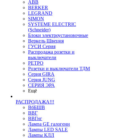
ABB
BERKER
LEGRAND
SIMON
SYSTEME ELECTRIC
(Schneider)
Блоки электроустановочные
Веркель Швеция
ГУСИ Серия
Распродажа розетки и
выключатели
РЕТРО
Розетки и выключатели ТДМ
Серия GIRA
Серия JUNG
СЕРИЯ ЭРА
Ещё
РАСПРОДАЖА!!!
ВбБШВ
ВВГ
ВВГнг
Лампа GE галогенн
Лампы LED SALE
Лампы КЛЛ