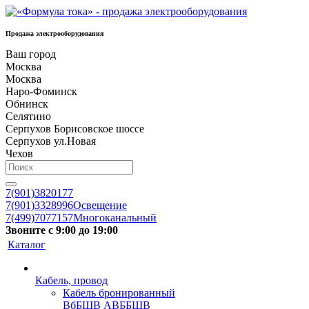
Продажа электрооборудования
Ваш город
Москва
Москва
Наро-Фоминск
Обнинск
Селятино
Серпухов Борисовское шоссе
Серпухов ул.Новая
Чехов
7(901)3820177
7(901)3328996
Освещение
7(499)7077157
Многоканальный
Звоните с 9:00 до 19:00
Каталог
Кабель, провод
Кабель бронированный
ВбБШВ АВББШВ