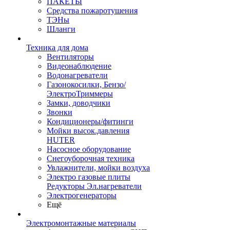
ПАКЕТЫ
Средства пожаротушения
ТЭНы
Шланги
Техника для дома
Вентиляторы
Видеонаблюдение
Водонагреватели
Газонокосилки, Бензо/
ЭлектроТриммеры
Замки, доводчики
Звонки
Кондиционеры/фитинги
Мойки высок.давления
HUTER
Насосное оборудование
Снегоуборочная техника
Увлажнители, мойки воздуха
Электро газовые плиты
Редукторы Эл.нагреватели
Электрогенераторы
Ещё
Электромонтажные материалы