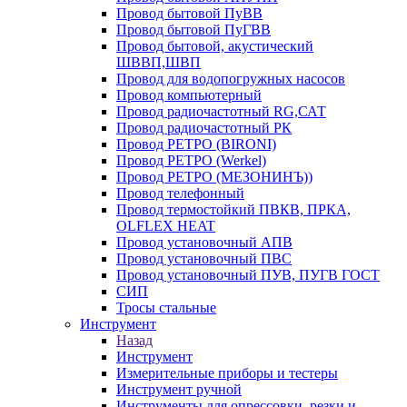
Провод бытовой ПуВВ
Провод бытовой ПуГВВ
Провод бытовой, акустический
ШВВП,ШВП
Провод для водопогружных насосов
Провод компьютерный
Провод радиочастотный RG,САТ
Провод радиочастотный РК
Провод РЕТРО (BIRONI)
Провод РЕТРО (Werkel)
Провод РЕТРО (МЕЗОНИНЪ))
Провод телефонный
Провод термостойкий ПВКВ, ПРКА,
OLFLEX HEAT
Провод установочный АПВ
Провод установочный ПВС
Провод установочный ПУВ, ПУГВ ГОСТ
СИП
Тросы стальные
Инструмент
Назад
Инструмент
Измерительные приборы и тестеры
Инструмент ручной
Инструменты для опрессовки, резки и