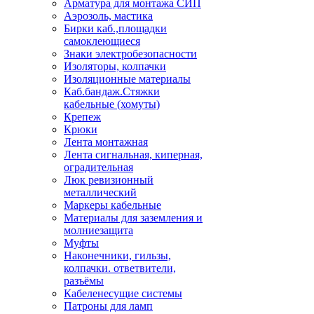
Арматура для монтажа СИП
Аэрозоль, мастика
Бирки каб.,площадки
самоклеющиеся
Знаки электробезопасности
Изоляторы, колпачки
Изоляционные материалы
Каб.бандаж.Стяжки
кабельные (хомуты)
Крепеж
Крюки
Лента монтажная
Лента сигнальная, киперная,
оградительная
Люк ревизионный
металлический
Маркеры кабельные
Материалы для заземления и
молниезащита
Муфты
Наконечники, гильзы,
колпачки. ответвители,
разъёмы
Кабеленесущие системы
Патроны для ламп