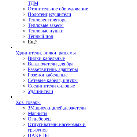
ТДМ
Отопительное оборудование
Полотенцесушители
Тепловентиляторы
Тепловые завесы
Тепловые пушки
Тёплый пол
Ещё
Удлинители, вилки, разьемы
Вилки кабельные
Выключатели для бра
Разветвители, адаптеры
Розетки кабельные
Сетевые кабеля, шнуры
Соединители силовые
Удлинители
Хоз. товары
ЗМ,крючки,клей,держатели
Магниты
Огнеборец
Отпугиватели насекомых и
грызунов
ПАКЕТЫ