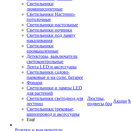
Светильники
люминисцентные
Светильники Настенно-
потолочные
Светильники настольные
Светильники ночники
Светильники под лампу
накаливания
Светильники
промышленные
Детекторы, выключатели
светоконтрольные
Лента LED и аксессуары
Светильники садово-
парковые и на солн. батарее
Фонари
Светильники и лампы LED
для растений
Светильники светодиод.для
Люстры,
Акции
М
лестниц
подвесы,бра
Светильники трековые,
шинопровод и аксессуары
Ещё
Розетки и выключатели