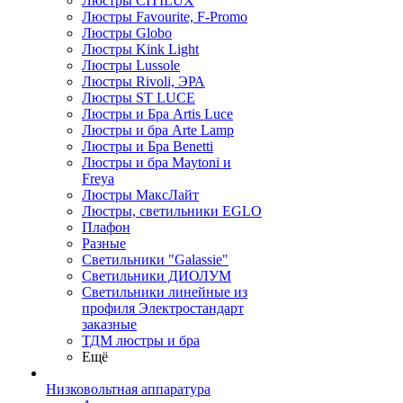
Люстры CITILUX
Люстры Favourite, F-Promo
Люстры Globo
Люстры Kink Light
Люстры Lussole
Люстры Rivoli, ЭРА
Люстры ST LUCE
Люстры и Бра Artis Luce
Люстры и бра Arte Lamp
Люстры и Бра Benetti
Люстры и бра Maytoni и
Freya
Люстры МаксЛайт
Люстры, светильники EGLO
Плафон
Разные
Светильники "Galassie"
Светильники ДИОЛУМ
Светильники линейные из
профиля Электростандарт
заказные
ТДМ люстры и бра
Ещё
Низковольтная аппаратура