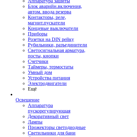
Аппаратура защиты
Блок аварийн.включения,
автом. ввода резерва
Контакторы, реле,
магнит.пускатели
Концевые выключатели
Приборы
Розетки на DIN рейку
Рубильники, разъединители
Светосигнальная арматура,
посты, кнопки
Счетчики
Таймеры, термостаты
Умный дом
Устройства питания
Электродвигатели
Ещё
Освещение
Аппаратура
пускорегулирующая
Декоративный свет
Лампы
Прожекторы светодиодные
Светильники для бани