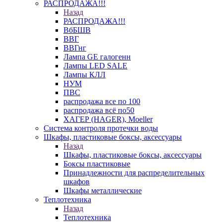
РАСПРОДАЖА!!!
Назад
РАСПРОДАЖА!!!
ВбБШВ
ВВГ
ВВГнг
Лампа GE галогенн
Лампы LED SALE
Лампы КЛЛ
НУМ
ПВС
распродажа все по 100
распродажа всё по50
ХАГЕР (HAGER), Moeller
Система контроля протечки воды
Шкафы, пластиковые боксы, аксессуары
Назад
Шкафы, пластиковые боксы, аксессуары
Боксы пластиковые
Принадлежности для распределительных
шкафов
Шкафы металлические
Теплотехника
Назад
Теплотехника