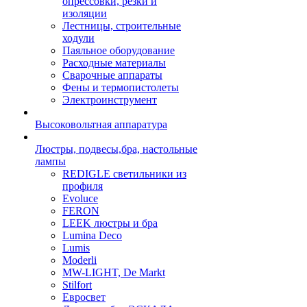
опрессовки, резки и
изоляции
Лестницы, строительные
ходули
Паяльное оборудование
Расходные материалы
Сварочные аппараты
Фены и термопистолеты
Электроинструмент
Высоковольтная аппаратура
Люстры, подвесы,бра, настольные
лампы
REDIGLE светильники из
профиля
Evoluce
FERON
LEEK люстры и бра
Lumina Deco
Lumis
Moderli
MW-LIGHT, De Markt
Stilfort
Евросвет