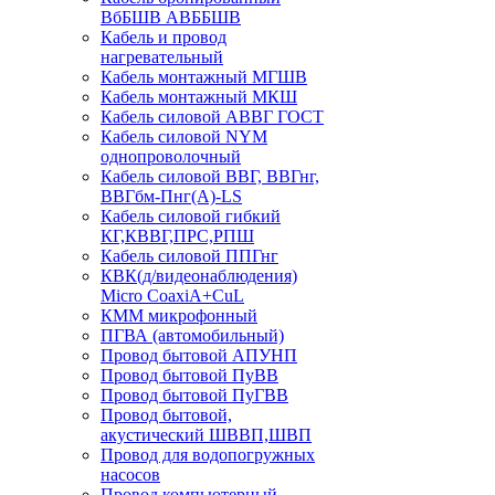
ВбБШВ АВББШВ
Кабель и провод
нагревательный
Кабель монтажный МГШВ
Кабель монтажный МКШ
Кабель силовой АВВГ ГОСТ
Кабель силовой NYM
однопроволочный
Кабель силовой ВВГ, ВВГнг,
ВВГбм-Пнг(А)-LS
Кабель силовой гибкий
КГ,КВВГ,ПРС,РПШ
Кабель силовой ППГнг
КВК(д/видеонаблюдения)
Micro CoaxiA+CuL
КММ микрофонный
ПГВА (автомобильный)
Провод бытовой АПУНП
Провод бытовой ПуВВ
Провод бытовой ПуГВВ
Провод бытовой,
акустический ШВВП,ШВП
Провод для водопогружных
насосов
Провод компьютерный