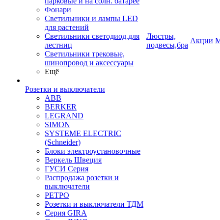
парковые и на солн. батарее
Фонари
Светильники и лампы LED
для растений
Светильники светодиод.для
Люстры,
Акции
М
лестниц
подвесы,бра
Светильники трековые,
шинопровод и аксессуары
Ещё
Розетки и выключатели
ABB
BERKER
LEGRAND
SIMON
SYSTEME ELECTRIC
(Schneider)
Блоки электроустановочные
Веркель Швеция
ГУСИ Серия
Распродажа розетки и
выключатели
РЕТРО
Розетки и выключатели ТДМ
Серия GIRA