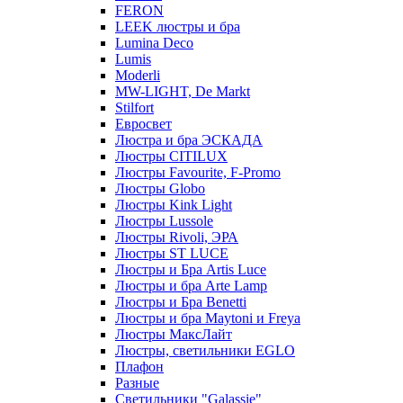
FERON
LEEK люстры и бра
Lumina Deco
Lumis
Moderli
MW-LIGHT, De Markt
Stilfort
Евросвет
Люстра и бра ЭСКАДА
Люстры CITILUX
Люстры Favourite, F-Promo
Люстры Globo
Люстры Kink Light
Люстры Lussole
Люстры Rivoli, ЭРА
Люстры ST LUCE
Люстры и Бра Artis Luce
Люстры и бра Arte Lamp
Люстры и Бра Benetti
Люстры и бра Maytoni и Freya
Люстры МаксЛайт
Люстры, светильники EGLO
Плафон
Разные
Светильники "Galassie"