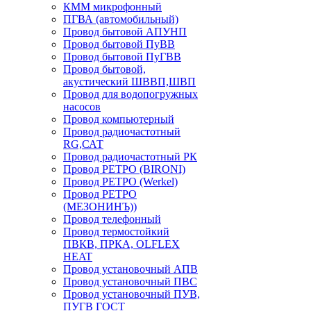
КММ микрофонный
ПГВА (автомобильный)
Провод бытовой АПУНП
Провод бытовой ПуВВ
Провод бытовой ПуГВВ
Провод бытовой,
акустический ШВВП,ШВП
Провод для водопогружных
насосов
Провод компьютерный
Провод радиочастотный
RG,САТ
Провод радиочастотный РК
Провод РЕТРО (BIRONI)
Провод РЕТРО (Werkel)
Провод РЕТРО
(МЕЗОНИНЪ))
Провод телефонный
Провод термостойкий
ПВКВ, ПРКА, OLFLEX
HEAT
Провод установочный АПВ
Провод установочный ПВС
Провод установочный ПУВ,
ПУГВ ГОСТ