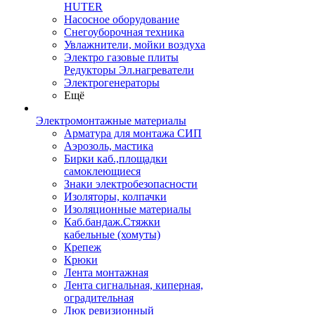
HUTER
Насосное оборудование
Снегоуборочная техника
Увлажнители, мойки воздуха
Электро газовые плиты
Редукторы Эл.нагреватели
Электрогенераторы
Ещё
Электромонтажные материалы
Арматура для монтажа СИП
Аэрозоль, мастика
Бирки каб.,площадки
самоклеющиеся
Знаки электробезопасности
Изоляторы, колпачки
Изоляционные материалы
Каб.бандаж.Стяжки
кабельные (хомуты)
Крепеж
Крюки
Лента монтажная
Лента сигнальная, киперная,
оградительная
Люк ревизионный