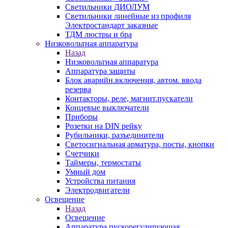
Светильники ДИОЛУМ
Светильники линейные из профиля
Электростандарт заказные
ТДМ люстры и бра
Низковольтная аппаратура
Назад
Низковольтная аппаратура
Аппаратура защиты
Блок аварийн.включения, автом. ввода
резерва
Контакторы, реле, магнит.пускатели
Концевые выключатели
Приборы
Розетки на DIN рейку
Рубильники, разъединители
Светосигнальная арматура, посты, кнопки
Счетчики
Таймеры, термостаты
Умный дом
Устройства питания
Электродвигатели
Освещение
Назад
Освещение
Аппаратура пускорегулирующая