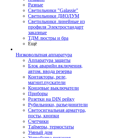
Разные
Светильники "Galassie"
Светильники ДИОЛУМ
Светильники линейные из
профиля Электростандарт
заказные
ТДМ люстры и бра
Ещё
Низковольтная аппаратура
Аппаратура защиты
Блок аварийн.включения,
автом. ввода резерва
Контакторы, реле,
магнит.пускатели
Концевые выключатели
Приборы
Розетки на DIN рейку
Рубильники, разъединители
Светосигнальная арматура,
посты, кнопки
Счетчики
Таймеры, термостаты
Умный дом
Устройства питания