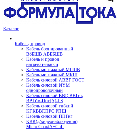
Каталог
Кабель, провод
Кабель бронированный
ВбБШВ АВББШВ
Кабель и провод
нагревательный
Кабель монтажный МГШВ
Кабель монтажный МКШ
Кабель силовой АВВГ ГОСТ
Кабель силовой NYM
однопроволочный
Кабель силовой ВВГ, ВВГнг,
ВВГбм-Пнг(А)-LS
Кабель силовой гибкий
КГ,КВВГ,ПРС,РПШ
Кабель силовой ППГнг
КВК(д/видеонаблюдения)
Micro CoaxiA+CuL