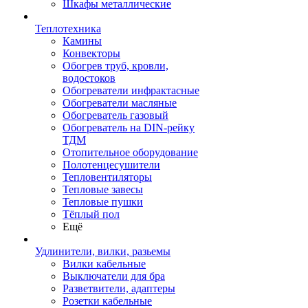
Шкафы металлические
Теплотехника
Камины
Конвекторы
Обогрев труб, кровли,
водостоков
Обогреватели инфрактасные
Обогреватели масляные
Обогреватель газовый
Обогреватель на DIN-рейку
ТДМ
Отопительное оборудование
Полотенцесушители
Тепловентиляторы
Тепловые завесы
Тепловые пушки
Тёплый пол
Ещё
Удлинители, вилки, разьемы
Вилки кабельные
Выключатели для бра
Разветвители, адаптеры
Розетки кабельные