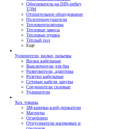
Обогреватель на DIN-рейку
ТДМ
Отопительное оборудование
Полотенцесушители
Тепловентиляторы
Тепловые завесы
Тепловые пушки
Тёплый пол
Ещё
Удлинители, вилки, разьемы
Вилки кабельные
Выключатели для бра
Разветвители, адаптеры
Розетки кабельные
Сетевые кабеля, шнуры
Соединители силовые
Удлинители
Хоз. товары
ЗМ,крючки,клей,держатели
Магниты
Огнеборец
Отпугиватели насекомых и
грызунов