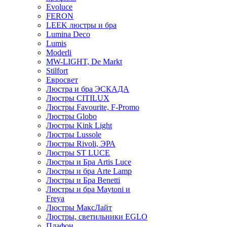
Evoluce
FERON
LEEK люстры и бра
Lumina Deco
Lumis
Moderli
MW-LIGHT, De Markt
Stilfort
Евросвет
Люстра и бра ЭСКАДА
Люстры CITILUX
Люстры Favourite, F-Promo
Люстры Globo
Люстры Kink Light
Люстры Lussole
Люстры Rivoli, ЭРА
Люстры ST LUCE
Люстры и Бра Artis Luce
Люстры и бра Arte Lamp
Люстры и Бра Benetti
Люстры и бра Maytoni и
Freya
Люстры МаксЛайт
Люстры, светильники EGLO
Плафон