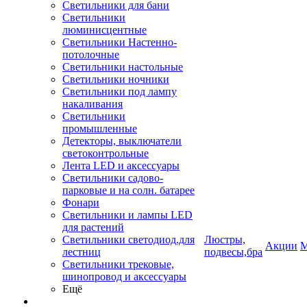
Светильники для бани
Светильники
люминисцентные
Светильники Настенно-
потолочные
Светильники настольные
Светильники ночники
Светильники под лампу
накаливания
Светильники
промышленные
Детекторы, выключатели
светоконтрольные
Лента LED и аксессуары
Светильники садово-
парковые и на солн. батарее
Фонари
Светильники и лампы LED
для растений
Светильники светодиод.для
Люстры,
Акции
М
лестниц
подвесы,бра
Светильники трековые,
шинопровод и аксессуары
Ещё