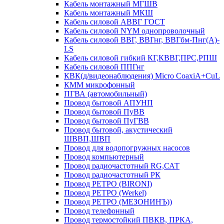
Кабель монтажный МГШВ
Кабель монтажный МКШ
Кабель силовой АВВГ ГОСТ
Кабель силовой NYM однопроволочный
Кабель силовой ВВГ, ВВГнг, ВВГбм-Пнг(А)-
LS
Кабель силовой гибкий КГ,КВВГ,ПРС,РПШ
Кабель силовой ППГнг
КВК(д/видеонаблюдения) Micro CoaxiA+CuL
КММ микрофонный
ПГВА (автомобильный)
Провод бытовой АПУНП
Провод бытовой ПуВВ
Провод бытовой ПуГВВ
Провод бытовой, акустический
ШВВП,ШВП
Провод для водопогружных насосов
Провод компьютерный
Провод радиочастотный RG,САТ
Провод радиочастотный РК
Провод РЕТРО (BIRONI)
Провод РЕТРО (Werkel)
Провод РЕТРО (МЕЗОНИНЪ))
Провод телефонный
Провод термостойкий ПВКВ, ПРКА,