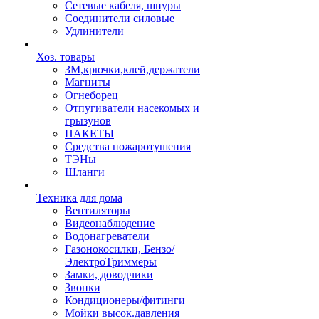
Сетевые кабеля, шнуры
Соединители силовые
Удлинители
Хоз. товары
ЗМ,крючки,клей,держатели
Магниты
Огнеборец
Отпугиватели насекомых и
грызунов
ПАКЕТЫ
Средства пожаротушения
ТЭНы
Шланги
Техника для дома
Вентиляторы
Видеонаблюдение
Водонагреватели
Газонокосилки, Бензо/
ЭлектроТриммеры
Замки, доводчики
Звонки
Кондиционеры/фитинги
Мойки высок.давления