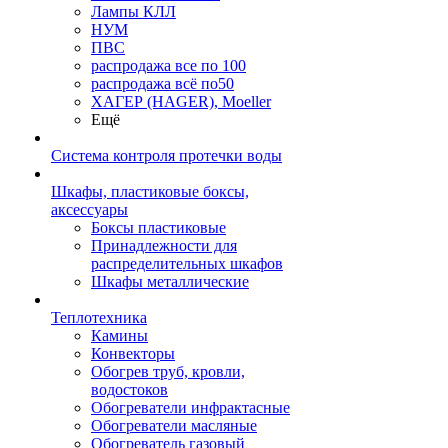
Лампы КЛЛ
НУМ
ПВС
распродажа все по 100
распродажа всё по50
ХАГЕР (HAGER), Moeller
Ещё
Система контроля протечки воды
Шкафы, пластиковые боксы,
аксессуары
Боксы пластиковые
Принадлежности для
распределительных шкафов
Шкафы металлические
Теплотехника
Камины
Конвекторы
Обогрев труб, кровли,
водостоков
Обогреватели инфрактасные
Обогреватели масляные
Обогреватель газовый