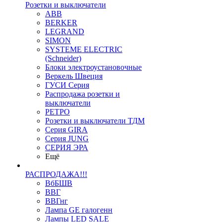
Розетки и выключатели
ABB
BERKER
LEGRAND
SIMON
SYSTEME ELECTRIC
(Schneider)
Блоки электроустановочные
Веркель Швеция
ГУСИ Серия
Распродажа розетки и
выключатели
РЕТРО
Розетки и выключатели ТДМ
Серия GIRA
Серия JUNG
СЕРИЯ ЭРА
Ещё
РАСПРОДАЖА!!!
ВбБШВ
ВВГ
ВВГнг
Лампа GE галогенн
Лампы LED SALE