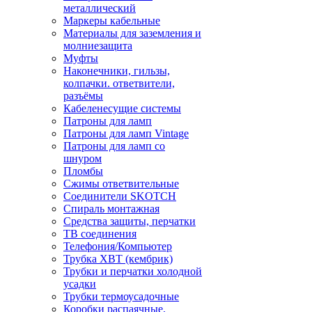
металлический
Маркеры кабельные
Материалы для заземления и
молниезащита
Муфты
Наконечники, гильзы,
колпачки. ответвители,
разъёмы
Кабеленесущие системы
Патроны для ламп
Патроны для ламп Vintage
Патроны для ламп со
шнуром
Пломбы
Сжимы ответвительные
Соединители SKOTCH
Спираль монтажная
Средства защиты, перчатки
ТВ соединения
Телефония/Компьютер
Трубка ХВТ (кембрик)
Трубки и перчатки холодной
усадки
Трубки термоусадочные
Коробки распаячные,