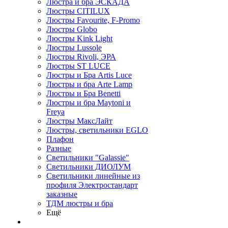
Люстра и бра ЭСКАДА
Люстры CITILUX
Люстры Favourite, F-Promo
Люстры Globo
Люстры Kink Light
Люстры Lussole
Люстры Rivoli, ЭРА
Люстры ST LUCE
Люстры и Бра Artis Luce
Люстры и бра Arte Lamp
Люстры и Бра Benetti
Люстры и бра Maytoni и
Freya
Люстры МаксЛайт
Люстры, светильники EGLO
Плафон
Разные
Светильники "Galassie"
Светильники ДИОЛУМ
Светильники линейные из
профиля Электростандарт
заказные
ТДМ люстры и бра
Ещё