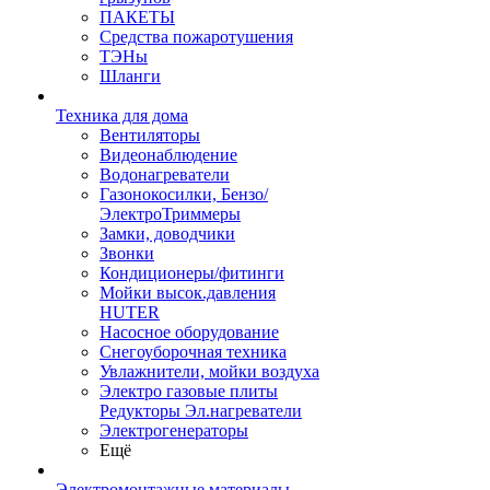
ПАКЕТЫ
Средства пожаротушения
ТЭНы
Шланги
Техника для дома
Вентиляторы
Видеонаблюдение
Водонагреватели
Газонокосилки, Бензо/
ЭлектроТриммеры
Замки, доводчики
Звонки
Кондиционеры/фитинги
Мойки высок.давления
HUTER
Насосное оборудование
Снегоуборочная техника
Увлажнители, мойки воздуха
Электро газовые плиты
Редукторы Эл.нагреватели
Электрогенераторы
Ещё
Электромонтажные материалы