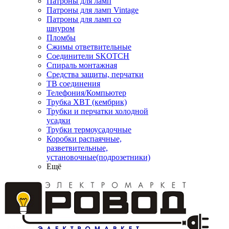
Патроны для ламп
Патроны для ламп Vintage
Патроны для ламп со
шнуром
Пломбы
Сжимы ответвительные
Соединители SKOTCH
Спираль монтажная
Средства защиты, перчатки
ТВ соединения
Телефония/Компьютер
Трубка ХВТ (кембрик)
Трубки и перчатки холодной
усадки
Трубки термоусадочные
Коробки распаячные,
разветвительные,
установочные(подрозетники)
Ещё