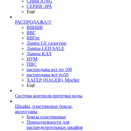
Серия JUNG
СЕРИЯ ЭРА
Ещё
РАСПРОДАЖА!!!
ВбБШВ
ВВГ
ВВГнг
Лампа GE галогенн
Лампы LED SALE
Лампы КЛЛ
НУМ
ПВС
распродажа все по 100
распродажа всё по50
ХАГЕР (HAGER), Moeller
Ещё
Система контроля протечки воды
Шкафы, пластиковые боксы,
аксессуары
Боксы пластиковые
Принадлежности для
распределительных шкафов