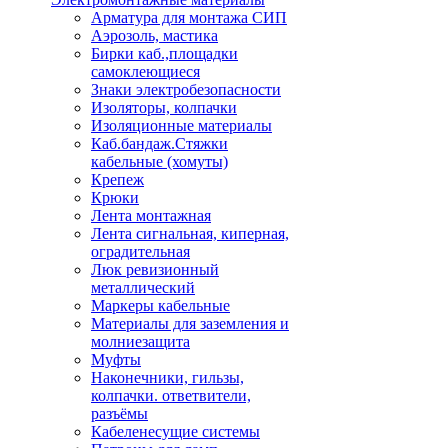
Арматура для монтажа СИП
Аэрозоль, мастика
Бирки каб.,площадки
самоклеющиеся
Знаки электробезопасности
Изоляторы, колпачки
Изоляционные материалы
Каб.бандаж.Стяжки
кабельные (хомуты)
Крепеж
Крюки
Лента монтажная
Лента сигнальная, киперная,
оградительная
Люк ревизионный
металлический
Маркеры кабельные
Материалы для заземления и
молниезащита
Муфты
Наконечники, гильзы,
колпачки. ответвители,
разъёмы
Кабеленесущие системы