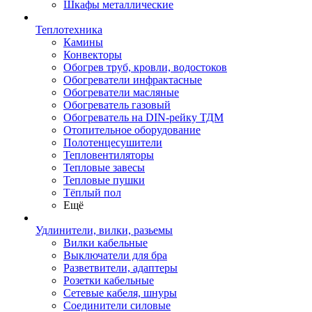
Шкафы металлические
Теплотехника
Камины
Конвекторы
Обогрев труб, кровли, водостоков
Обогреватели инфрактасные
Обогреватели масляные
Обогреватель газовый
Обогреватель на DIN-рейку ТДМ
Отопительное оборудование
Полотенцесушители
Тепловентиляторы
Тепловые завесы
Тепловые пушки
Тёплый пол
Ещё
Удлинители, вилки, разьемы
Вилки кабельные
Выключатели для бра
Разветвители, адаптеры
Розетки кабельные
Сетевые кабеля, шнуры
Соединители силовые