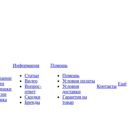
Информация
Помощь
Статьи
Помощь
пании
Видео
Условия оплаты
ти
Ещё
Вопрос-
Условия
Контакты
дники
ответ
доставки
сии
Скидки
Гарантия на
ика
Бренды
товар