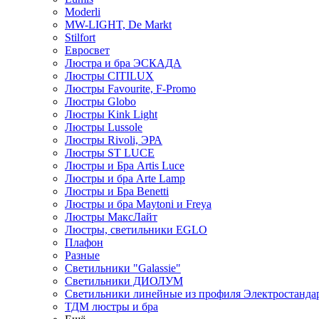
Moderli
MW-LIGHT, De Markt
Stilfort
Евросвет
Люстра и бра ЭСКАДА
Люстры CITILUX
Люстры Favourite, F-Promo
Люстры Globo
Люстры Kink Light
Люстры Lussole
Люстры Rivoli, ЭРА
Люстры ST LUCE
Люстры и Бра Artis Luce
Люстры и бра Arte Lamp
Люстры и Бра Benetti
Люстры и бра Maytoni и Freya
Люстры МаксЛайт
Люстры, светильники EGLO
Плафон
Разные
Светильники "Galassie"
Светильники ДИОЛУМ
Светильники линейные из профиля Электростандар
ТДМ люстры и бра