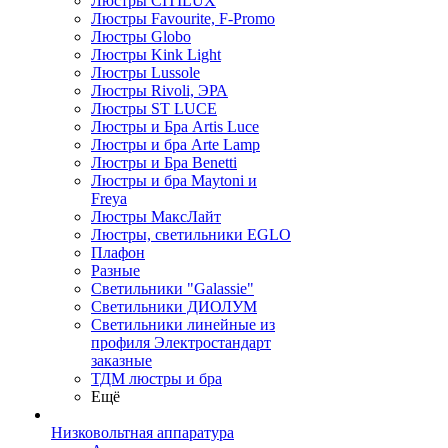
Люстры CITILUX
Люстры Favourite, F-Promo
Люстры Globo
Люстры Kink Light
Люстры Lussole
Люстры Rivoli, ЭРА
Люстры ST LUCE
Люстры и Бра Artis Luce
Люстры и бра Arte Lamp
Люстры и Бра Benetti
Люстры и бра Maytoni и
Freya
Люстры МаксЛайт
Люстры, светильники EGLO
Плафон
Разные
Светильники "Galassie"
Светильники ДИОЛУМ
Светильники линейные из
профиля Электростандарт
заказные
ТДМ люстры и бра
Ещё
Низковольтная аппаратура