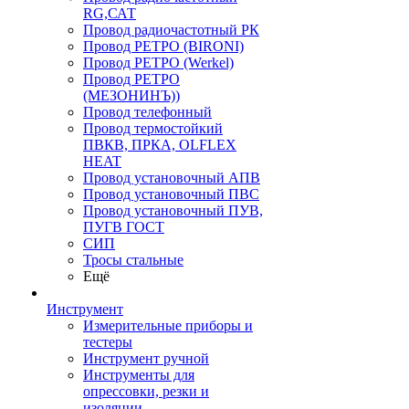
RG,САТ
Провод радиочастотный РК
Провод РЕТРО (BIRONI)
Провод РЕТРО (Werkel)
Провод РЕТРО
(МЕЗОНИНЪ))
Провод телефонный
Провод термостойкий
ПВКВ, ПРКА, OLFLEX
HEAT
Провод установочный АПВ
Провод установочный ПВС
Провод установочный ПУВ,
ПУГВ ГОСТ
СИП
Тросы стальные
Ещё
Инструмент
Измерительные приборы и
тестеры
Инструмент ручной
Инструменты для
опрессовки, резки и
изоляции