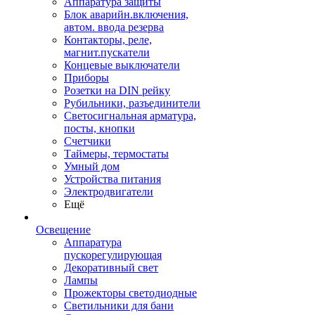
Аппаратура защиты
Блок аварийн.включения,
автом. ввода резерва
Контакторы, реле,
магнит.пускатели
Концевые выключатели
Приборы
Розетки на DIN рейку
Рубильники, разъединители
Светосигнальная арматура,
посты, кнопки
Счетчики
Таймеры, термостаты
Умный дом
Устройства питания
Электродвигатели
Ещё
Освещение
Аппаратура
пускорегулирующая
Декоративный свет
Лампы
Прожекторы светодиодные
Светильники для бани