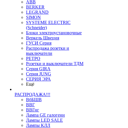
ABB
BERKER
LEGRAND
SIMON
SYSTEME ELECTRIC
(Schneider)
Блоки электроустановочные
Веркель Швеция
ГУСИ Серия
Распродажа розетки и
выключатели
РЕТРО
Розетки и выключатели ТДМ
Серия GIRA
Серия JUNG
СЕРИЯ ЭРА
Ещё
РАСПРОДАЖА!!!
ВбБШВ
ВВГ
ВВГнг
Лампа GE галогенн
Лампы LED SALE
Лампы КЛЛ