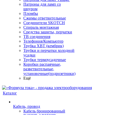
Патроны для ламп со
шнуром
Пломбы
Сжимы ответвительные
Соединители SKOTCH
Спираль монтажная
Средства защиты, перчатки
ТВ соединения
Телефония/Компьютер
Трубка ХВТ (кембрик)
Трубки и перчатки холодной
усадки
Трубки термоусадочные
Коробки распаячные,
разветвительные,
установочные(подрозетники)
Ещё
Каталог
Кабель, провод
Кабель бронированный