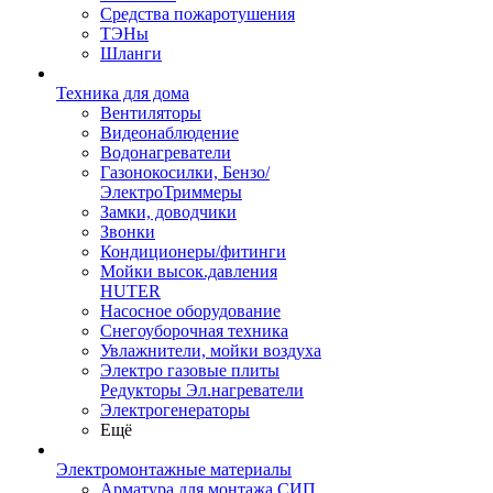
Средства пожаротушения
ТЭНы
Шланги
Техника для дома
Вентиляторы
Видеонаблюдение
Водонагреватели
Газонокосилки, Бензо/
ЭлектроТриммеры
Замки, доводчики
Звонки
Кондиционеры/фитинги
Мойки высок.давления
HUTER
Насосное оборудование
Снегоуборочная техника
Увлажнители, мойки воздуха
Электро газовые плиты
Редукторы Эл.нагреватели
Электрогенераторы
Ещё
Электромонтажные материалы
Арматура для монтажа СИП