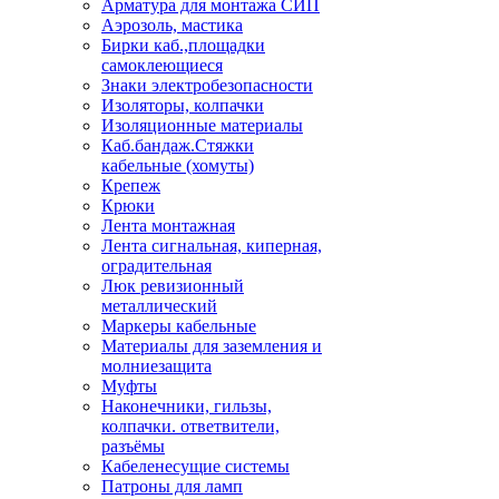
Арматура для монтажа СИП
Аэрозоль, мастика
Бирки каб.,площадки
самоклеющиеся
Знаки электробезопасности
Изоляторы, колпачки
Изоляционные материалы
Каб.бандаж.Стяжки
кабельные (хомуты)
Крепеж
Крюки
Лента монтажная
Лента сигнальная, киперная,
оградительная
Люк ревизионный
металлический
Маркеры кабельные
Материалы для заземления и
молниезащита
Муфты
Наконечники, гильзы,
колпачки. ответвители,
разъёмы
Кабеленесущие системы
Патроны для ламп