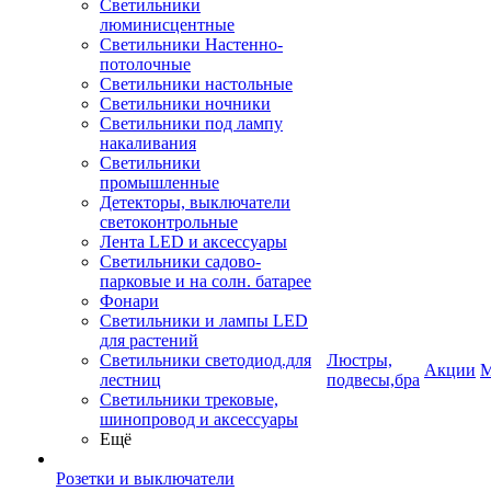
Светильники
люминисцентные
Светильники Настенно-
потолочные
Светильники настольные
Светильники ночники
Светильники под лампу
накаливания
Светильники
промышленные
Детекторы, выключатели
светоконтрольные
Лента LED и аксессуары
Светильники садово-
парковые и на солн. батарее
Фонари
Светильники и лампы LED
для растений
Светильники светодиод.для
Люстры,
Акции
М
лестниц
подвесы,бра
Светильники трековые,
шинопровод и аксессуары
Ещё
Розетки и выключатели