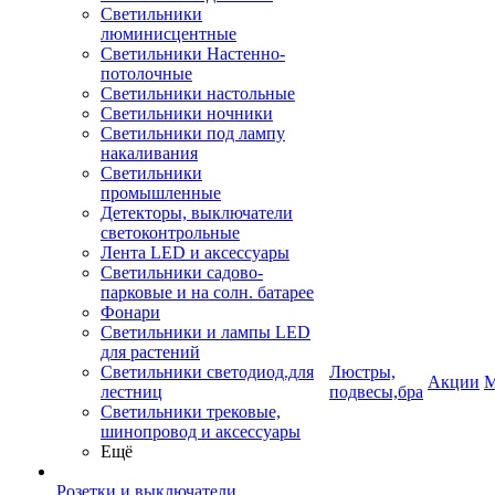
Светильники
люминисцентные
Светильники Настенно-
потолочные
Светильники настольные
Светильники ночники
Светильники под лампу
накаливания
Светильники
промышленные
Детекторы, выключатели
светоконтрольные
Лента LED и аксессуары
Светильники садово-
парковые и на солн. батарее
Фонари
Светильники и лампы LED
для растений
Светильники светодиод.для
Люстры,
Акции
М
лестниц
подвесы,бра
Светильники трековые,
шинопровод и аксессуары
Ещё
Розетки и выключатели