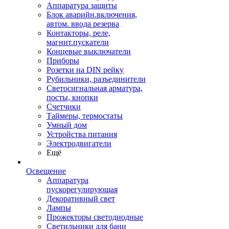
Аппаратура защиты
Блок аварийн.включения,
автом. ввода резерва
Контакторы, реле,
магнит.пускатели
Концевые выключатели
Приборы
Розетки на DIN рейку
Рубильники, разъединители
Светосигнальная арматура,
посты, кнопки
Счетчики
Таймеры, термостаты
Умный дом
Устройства питания
Электродвигатели
Ещё
Освещение
Аппаратура
пускорегулирующая
Декоративный свет
Лампы
Прожекторы светодиодные
Светильники для бани