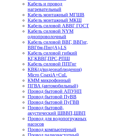
Кабель и провод
нагревательный
Кабель монтажный МГШВ
Кабель монтажный МКШ
Кабель силовой АВВГ ГОСТ
Кабель силовой NYM
однопроволочный
Кабель силовой ВВГ, ВВГнг,
ВВГбм-Пнг(А)-LS
Кабель силовой гибкий
КГ,КВВГ,ПРС,РПШ
Кабель силовой ППГнг
КВК(д/видеонаблюдения)
Micro CoaxiA+CuL
КММ микрофонный
ПГВА (автомобильный)
Провод бытовой АПУНП
Провод бытовой ПуВВ
Провод бытовой ПуГВВ
Провод бытовой,
акустический ШВВП,ШВП
Провод для водопогружных
насосов
Провод компьютерный
Провод радиочастотный