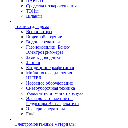
ПАКЕТЫ
Средства пожаротушения
ТЭНы
Шланги
Техника для дома
Вентиляторы
Видеонаблюдение
Водонагреватели
Газонокосилки, Бензо/
ЭлектроТриммеры
Замки, доводчики
Звонки
Кондиционеры/фитинги
Мойки высок.давления
HUTER
Насосное оборудование
Снегоуборочная техника
Увлажнители, мойки воздуха
Электро газовые плиты
Редукторы Эл.нагреватели
Электрогенераторы
Ещё
Электромонтажные материалы