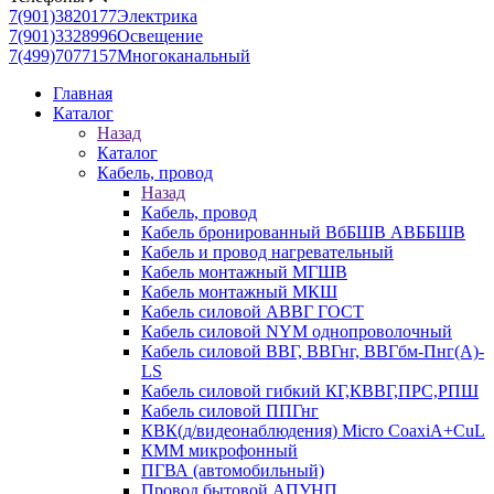
7(901)3820177
Электрика
7(901)3328996
Освещение
7(499)7077157
Многоканальный
Главная
Каталог
Назад
Каталог
Кабель, провод
Назад
Кабель, провод
Кабель бронированный ВбБШВ АВББШВ
Кабель и провод нагревательный
Кабель монтажный МГШВ
Кабель монтажный МКШ
Кабель силовой АВВГ ГОСТ
Кабель силовой NYM однопроволочный
Кабель силовой ВВГ, ВВГнг, ВВГбм-Пнг(А)-
LS
Кабель силовой гибкий КГ,КВВГ,ПРС,РПШ
Кабель силовой ППГнг
КВК(д/видеонаблюдения) Micro CoaxiA+CuL
КММ микрофонный
ПГВА (автомобильный)
Провод бытовой АПУНП