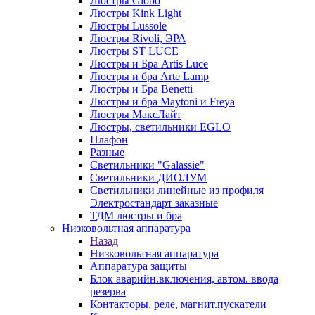
Люстры Globo
Люстры Kink Light
Люстры Lussole
Люстры Rivoli, ЭРА
Люстры ST LUCE
Люстры и Бра Artis Luce
Люстры и бра Arte Lamp
Люстры и Бра Benetti
Люстры и бра Maytoni и Freya
Люстры МаксЛайт
Люстры, светильники EGLO
Плафон
Разные
Светильники "Galassie"
Светильники ДИОЛУМ
Светильники линейные из профиля
Электростандарт заказные
ТДМ люстры и бра
Низковольтная аппаратура
Назад
Низковольтная аппаратура
Аппаратура защиты
Блок аварийн.включения, автом. ввода
резерва
Контакторы, реле, магнит.пускатели