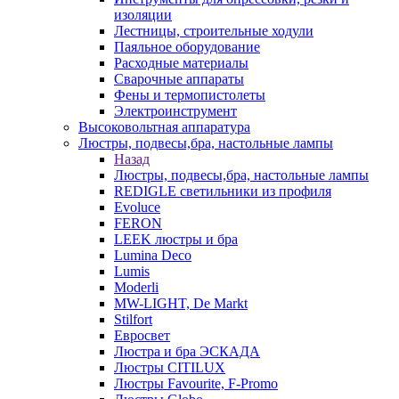
изоляции
Лестницы, строительные ходули
Паяльное оборудование
Расходные материалы
Сварочные аппараты
Фены и термопистолеты
Электроинструмент
Высоковольтная аппаратура
Люстры, подвесы,бра, настольные лампы
Назад
Люстры, подвесы,бра, настольные лампы
REDIGLE светильники из профиля
Evoluce
FERON
LEEK люстры и бра
Lumina Deco
Lumis
Moderli
MW-LIGHT, De Markt
Stilfort
Евросвет
Люстра и бра ЭСКАДА
Люстры CITILUX
Люстры Favourite, F-Promo