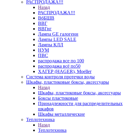
РАСПРОДАЖА!!!
Назад
РАСПРОДАЖА!!!
ВбБШВ
ВВГ
ВВГнг
Лампа GE галогенн
Лампы LED SALE
Лампы КЛЛ
НУМ
ПВС
распродажа все по 100
распродажа всё по50
ХАГЕР (HAGER), Moeller
Система контроля протечки воды
Шкафы, пластиковые боксы, аксессуары
Назад
Шкафы, пластиковые боксы, аксессуары
Боксы пластиковые
Принадлежности для распределительных
шкафов
Шкафы металлические
Теплотехника
Назад
Теплотехника