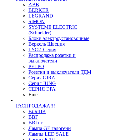
ABB
BERKER
LEGRAND
SIMON
SYSTEME ELECTRIC
(Schneider)
Блоки электроустановочные
Веркель Швеция
ГУСИ Серия
Распродажа розетки и
выключатели
РЕТРО
Розетки и выключатели ТДМ
Серия GIRA
Серия JUNG
СЕРИЯ ЭРА
Ещё
РАСПРОДАЖА!!!
ВбБШВ
ВВГ
ВВГнг
Лампа GE галогенн
Лампы LED SALE
Лампы КЛЛ