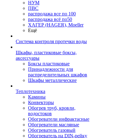
НУМ
ПВС
распродажа все по 100
распродажа всё по50
ХАГЕР (HAGER), Moeller
Ещё
Система контроля протечки воды
Шкафы, пластиковые боксы,
аксессуары
Боксы пластиковые
Принадлежности для
распределительных шкафов
Шкафы металлические
Теплотехника
Камины
Конвекторы
Обогрев труб, кровли,
водостоков
Обогреватели инфрактасные
Обогреватели масляные
Обогреватель газовый
Обогреватель на DIN-рейку