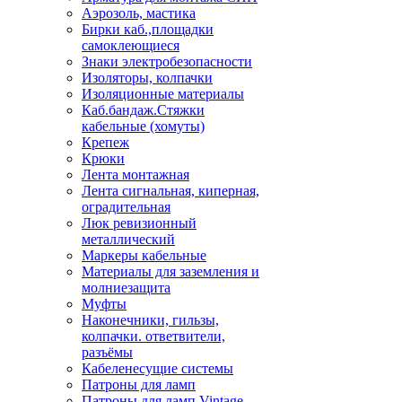
Аэрозоль, мастика
Бирки каб.,площадки
самоклеющиеся
Знаки электробезопасности
Изоляторы, колпачки
Изоляционные материалы
Каб.бандаж.Стяжки
кабельные (хомуты)
Крепеж
Крюки
Лента монтажная
Лента сигнальная, киперная,
оградительная
Люк ревизионный
металлический
Маркеры кабельные
Материалы для заземления и
молниезащита
Муфты
Наконечники, гильзы,
колпачки. ответвители,
разъёмы
Кабеленесущие системы
Патроны для ламп
Патроны для ламп Vintage