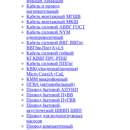
ВбБШВ АВББШВ
Кабель и провод
нагревательный
Кабель монтажный МГШВ
Кабель монтажный МКШ
Кабель силовой АВВГ ГОСТ
Кабель силовой NYM
однопроволочный
Кабель силовой ВВГ, ВВГнг,
ВВГбм-Пнг(А)-LS
Кабель силовой гибкий
КГ,КВВГ,ПРС,РПШ
Кабель силовой ППГнг
КВК(д/видеонаблюдения)
Micro CoaxiA+CuL
КММ микрофонный
ПГВА (автомобильный)
Провод бытовой АПУНП
Провод бытовой ПуВВ
Провод бытовой ПуГВВ
Провод бытовой,
акустический ШВВП,ШВП
Провод для водопогружных
насосов
Провод компьютерный