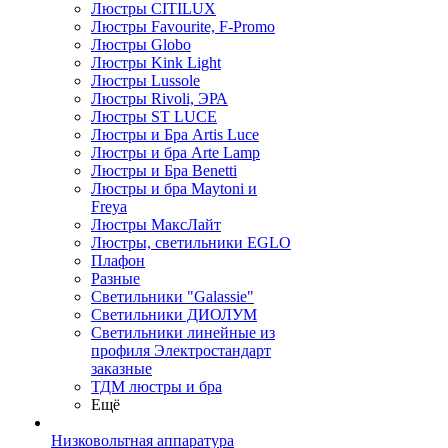
Люстры CITILUX
Люстры Favourite, F-Promo
Люстры Globo
Люстры Kink Light
Люстры Lussole
Люстры Rivoli, ЭРА
Люстры ST LUCE
Люстры и Бра Artis Luce
Люстры и бра Arte Lamp
Люстры и Бра Benetti
Люстры и бра Maytoni и
Freya
Люстры МаксЛайт
Люстры, светильники EGLO
Плафон
Разные
Светильники "Galassie"
Светильники ДИОЛУМ
Светильники линейные из
профиля Электростандарт
заказные
ТДМ люстры и бра
Ещё
Низковольтная аппаратура