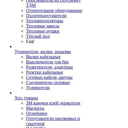
Обогреватель на DIN-рейку
ТДМ
Отопительное оборудование
Полотенцесушители
Тепловентиляторы
Тепловые завесы
Тепловые пушки
Тёплый пол
Ещё
Удлинители, вилки, разьемы
Вилки кабельные
Выключатели для бра
Разветвители, адаптеры
Розетки кабельные
Сетевые кабеля, шнуры
Соединители силовые
Удлинители
Хоз. товары
ЗМ,крючки,клей,держатели
Магниты
Огнеборец
Отпугиватели насекомых и
грызунов