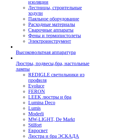
изоляции
Лестницы, строительные
ходули
Паяльное оборудование
Расходные материалы
Сварочные аппараты
Фены и термопистолеты
Электроинструмент
Высоковольтная аппаратура
Люстры, подвесы,бра, настольные
лампы
REDIGLE светильники из
профиля
Evoluce
FERON
LEEK люстры и бра
Lumina Deco
Lumis
Moderli
MW-LIGHT, De Markt
Stilfort
Евросвет
Люстра и бра ЭСКАДА