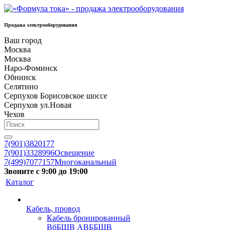
Продажа электрооборудования
Ваш город
Москва
Москва
Наро-Фоминск
Обнинск
Селятино
Серпухов Борисовское шоссе
Серпухов ул.Новая
Чехов
7(901)3820177
7(901)3328996
Освещение
7(499)7077157
Многоканальный
Звоните с 9:00 до 19:00
Каталог
Кабель, провод
Кабель бронированный
ВбБШВ АВББШВ