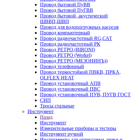
Провод бытовой ПуВВ
Провод бытовой ПуГВВ
Провод бытовой, акустический
ШВВП,ШВП
Провод для водопогружных насосов
Провод компьютерный
Провод радиочастотный RG,САТ
Провод радиочастотный РК
Провод РЕТРО (BIRONI)
Провод РЕТРО (Werkel)
Провод РЕТРО (МЕЗОНИНЪ))
Провод телефонный
Провод термостойкий ПВКВ, ПРКА,
OLFLEX HEAT
Провод установочный АПВ
Провод установочный ПВС
Провод установочный ПУВ, ПУГВ ГОСТ
СИП
Тросы стальные
Инструмент
Назад
Инструмент
Измерительные приборы и тестеры
Инструмент ручной
Инструменты для опрессовки, резки и