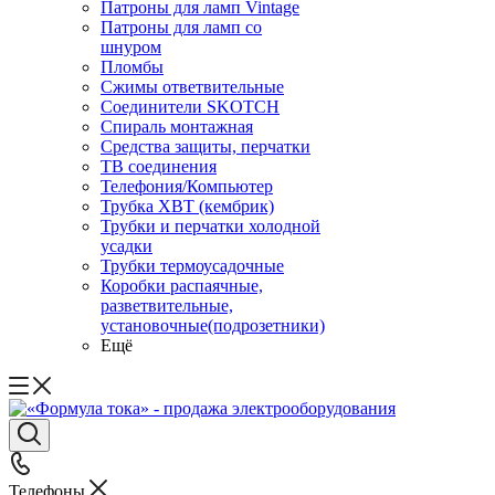
Патроны для ламп Vintage
Патроны для ламп со
шнуром
Пломбы
Сжимы ответвительные
Соединители SKOTCH
Спираль монтажная
Средства защиты, перчатки
ТВ соединения
Телефония/Компьютер
Трубка ХВТ (кембрик)
Трубки и перчатки холодной
усадки
Трубки термоусадочные
Коробки распаячные,
разветвительные,
установочные(подрозетники)
Ещё
Телефоны