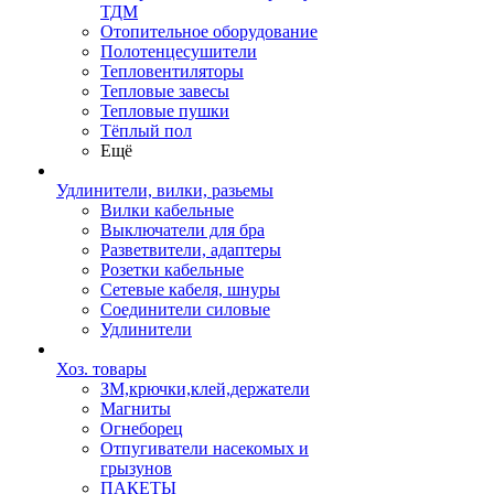
ТДМ
Отопительное оборудование
Полотенцесушители
Тепловентиляторы
Тепловые завесы
Тепловые пушки
Тёплый пол
Ещё
Удлинители, вилки, разьемы
Вилки кабельные
Выключатели для бра
Разветвители, адаптеры
Розетки кабельные
Сетевые кабеля, шнуры
Соединители силовые
Удлинители
Хоз. товары
ЗМ,крючки,клей,держатели
Магниты
Огнеборец
Отпугиватели насекомых и
грызунов
ПАКЕТЫ