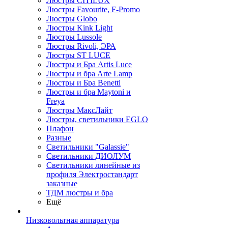
Люстры CITILUX
Люстры Favourite, F-Promo
Люстры Globo
Люстры Kink Light
Люстры Lussole
Люстры Rivoli, ЭРА
Люстры ST LUCE
Люстры и Бра Artis Luce
Люстры и бра Arte Lamp
Люстры и Бра Benetti
Люстры и бра Maytoni и
Freya
Люстры МаксЛайт
Люстры, светильники EGLO
Плафон
Разные
Светильники "Galassie"
Светильники ДИОЛУМ
Светильники линейные из
профиля Электростандарт
заказные
ТДМ люстры и бра
Ещё
Низковольтная аппаратура