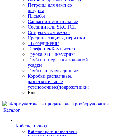
Патроны для ламп со
шнуром
Пломбы
Сжимы ответвительные
Соединители SKOTCH
Спираль монтажная
Средства защиты, перчатки
ТВ соединения
Телефония/Компьютер
Трубка ХВТ (кембрик)
Трубки и перчатки холодной
усадки
Трубки термоусадочные
Коробки распаячные,
разветвительные,
установочные(подрозетники)
Ещё
Каталог
Кабель, провод
Кабель бронированный