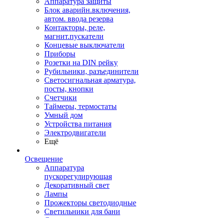
Аппаратура защиты
Блок аварийн.включения,
автом. ввода резерва
Контакторы, реле,
магнит.пускатели
Концевые выключатели
Приборы
Розетки на DIN рейку
Рубильники, разъединители
Светосигнальная арматура,
посты, кнопки
Счетчики
Таймеры, термостаты
Умный дом
Устройства питания
Электродвигатели
Ещё
Освещение
Аппаратура
пускорегулирующая
Декоративный свет
Лампы
Прожекторы светодиодные
Светильники для бани