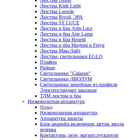
Люстры Globo
Люстры Kink Light
Люстры Lussole
Люстры Rivoli, ЭРА
Люстры ST LUCE
Люстры и Бра Artis Luce
Люстры и бра Arte Lamp
Люстры и Бра Benetti
Люстры и бра Maytoni и Freya
Люстры МаксЛайт
Люстры, светильники EGLO
Плафон
Разные
Светильники "Galassie"
Светильники ДИОЛУМ
Светильники линейные из профиля
Электростандарт заказные
ТДМ люстры и бра
Низковольтная аппаратура
Назад
Низковольтная аппаратура
Аппаратура защиты
Блок аварийн.включения, автом. ввода
резерва
Контакторы, реле, магнит.пускатели