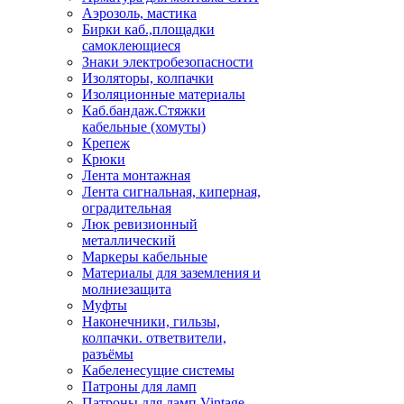
Аэрозоль, мастика
Бирки каб.,площадки
самоклеющиеся
Знаки электробезопасности
Изоляторы, колпачки
Изоляционные материалы
Каб.бандаж.Стяжки
кабельные (хомуты)
Крепеж
Крюки
Лента монтажная
Лента сигнальная, киперная,
оградительная
Люк ревизионный
металлический
Маркеры кабельные
Материалы для заземления и
молниезащита
Муфты
Наконечники, гильзы,
колпачки. ответвители,
разъёмы
Кабеленесущие системы
Патроны для ламп
Патроны для ламп Vintage