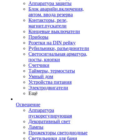
Аппаратура защиты
Блок аварийн.включения,
автом. ввода резерва
Контакторы, реле,
магнит.пускатели
Концевые выключатели
Приборы
Розетки на DIN рейку
Рубильники, разъединители
Светосигнальная арматура,
посты, кнопки
Счетчики
Таймеры, термостаты
Умный дом
Устройства питания
Электродвигатели
Ещё
Освещение
Аппаратура
пускорегулирующая
Декоративный свет
Лампы
Прожекторы светодиодные
Светильники для бани