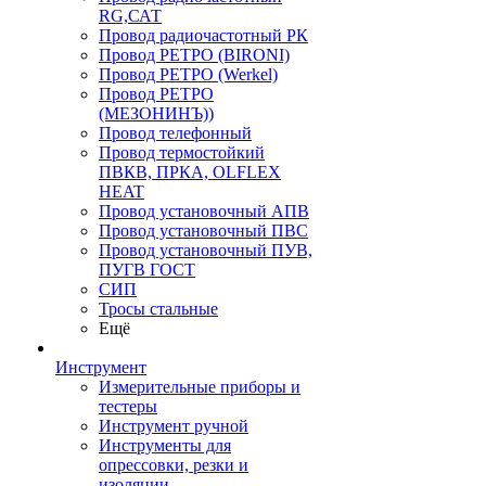
RG,САТ
Провод радиочастотный РК
Провод РЕТРО (BIRONI)
Провод РЕТРО (Werkel)
Провод РЕТРО
(МЕЗОНИНЪ))
Провод телефонный
Провод термостойкий
ПВКВ, ПРКА, OLFLEX
HEAT
Провод установочный АПВ
Провод установочный ПВС
Провод установочный ПУВ,
ПУГВ ГОСТ
СИП
Тросы стальные
Ещё
Инструмент
Измерительные приборы и
тестеры
Инструмент ручной
Инструменты для
опрессовки, резки и
изоляции