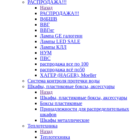
РАСПРОДАЖА!!!
Назад
РАСПРОДАЖА!!!
ВбБШВ
ВВГ
ВВГнг
Лампа GE галогенн
Лампы LED SALE
Лампы КЛЛ
НУМ
ПВС
распродажа все по 100
распродажа всё по50
ХАГЕР (HAGER), Moeller
Система контроля протечки воды
Шкафы, пластиковые боксы, аксессуары
Назад
Шкафы, пластиковые боксы, аксессуары
Боксы пластиковые
Принадлежности для распределительных
шкафов
Шкафы металлические
Теплотехника
Назад
Теплотехника