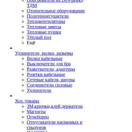
Обогреватель на DIN-рейку
ТДМ
Отопительное оборудование
Полотенцесушители
Тепловентиляторы
Тепловые завесы
Тепловые пушки
Тёплый пол
Ещё
Удлинители, вилки, разьемы
Вилки кабельные
Выключатели для бра
Разветвители, адаптеры
Розетки кабельные
Сетевые кабеля, шнуры
Соединители силовые
Удлинители
Хоз. товары
ЗМ,крючки,клей,держатели
Магниты
Огнеборец
Отпугиватели насекомых и
грызунов