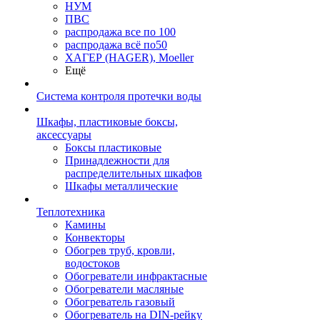
НУМ
ПВС
распродажа все по 100
распродажа всё по50
ХАГЕР (HAGER), Moeller
Ещё
Система контроля протечки воды
Шкафы, пластиковые боксы,
аксессуары
Боксы пластиковые
Принадлежности для
распределительных шкафов
Шкафы металлические
Теплотехника
Камины
Конвекторы
Обогрев труб, кровли,
водостоков
Обогреватели инфрактасные
Обогреватели масляные
Обогреватель газовый
Обогреватель на DIN-рейку