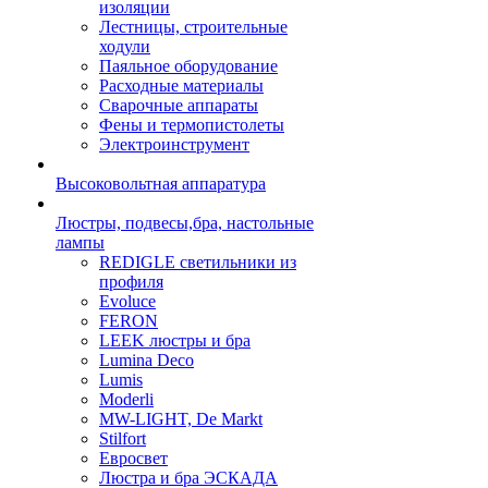
изоляции
Лестницы, строительные
ходули
Паяльное оборудование
Расходные материалы
Сварочные аппараты
Фены и термопистолеты
Электроинструмент
Высоковольтная аппаратура
Люстры, подвесы,бра, настольные
лампы
REDIGLE светильники из
профиля
Evoluce
FERON
LEEK люстры и бра
Lumina Deco
Lumis
Moderli
MW-LIGHT, De Markt
Stilfort
Евросвет
Люстра и бра ЭСКАДА