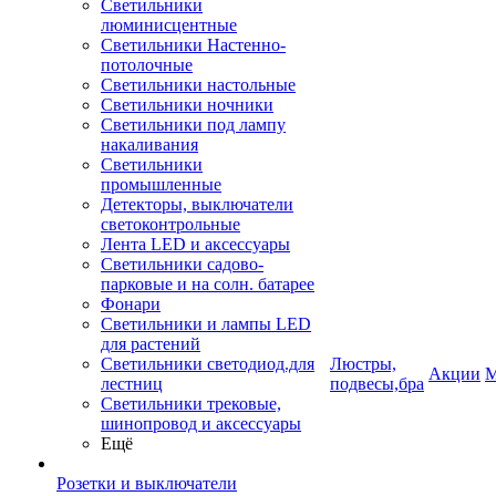
Светильники
люминисцентные
Светильники Настенно-
потолочные
Светильники настольные
Светильники ночники
Светильники под лампу
накаливания
Светильники
промышленные
Детекторы, выключатели
светоконтрольные
Лента LED и аксессуары
Светильники садово-
парковые и на солн. батарее
Фонари
Светильники и лампы LED
для растений
Светильники светодиод.для
Люстры,
Акции
М
лестниц
подвесы,бра
Светильники трековые,
шинопровод и аксессуары
Ещё
Розетки и выключатели