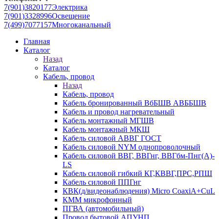
7(901)3820177
Электрика
7(901)3328996
Освещение
7(499)7077157
Многоканальный
Главная
Каталог
Назад
Каталог
Кабель, провод
Назад
Кабель, провод
Кабель бронированный ВбБШВ АВББШВ
Кабель и провод нагревательный
Кабель монтажный МГШВ
Кабель монтажный МКШ
Кабель силовой АВВГ ГОСТ
Кабель силовой NYM однопроволочный
Кабель силовой ВВГ, ВВГнг, ВВГбм-Пнг(А)-
LS
Кабель силовой гибкий КГ,КВВГ,ПРС,РПШ
Кабель силовой ППГнг
КВК(д/видеонаблюдения) Micro CoaxiA+CuL
КММ микрофонный
ПГВА (автомобильный)
Провод бытовой АПУНП