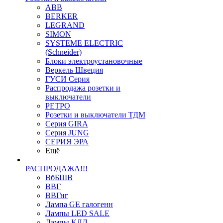
ABB
BERKER
LEGRAND
SIMON
SYSTEME ELECTRIC
(Schneider)
Блоки электроустановочные
Веркель Швеция
ГУСИ Серия
Распродажа розетки и
выключатели
РЕТРО
Розетки и выключатели ТДМ
Серия GIRA
Серия JUNG
СЕРИЯ ЭРА
Ещё
РАСПРОДАЖА!!!
ВбБШВ
ВВГ
ВВГнг
Лампа GE галогенн
Лампы LED SALE
Лампы КЛЛ