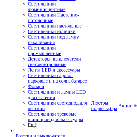
Светильники
люминисцентные
Светильники Настенно-
потолочные
Светильники настольные
Светильники ночники
Светильники под лампу
накаливания
Светильники
промышленные
Детекторы, выключатели
светоконтрольные
Лента LED и аксессуары
Светильники садово-
парковые и на солн. батарее
Фонари
Светильники и лампы LED
для растений
Светильники светодиод.для
Люстры,
Акции
М
лестниц
подвесы,бра
Светильники трековые,
шинопровод и аксессуары
Ещё
Розетки и выключатели