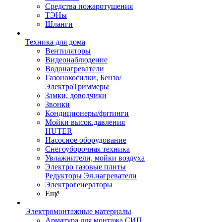
Средства пожаротушения
ТЭНы
Шланги
Техника для дома
Вентиляторы
Видеонаблюдение
Водонагреватели
Газонокосилки, Бензо/
ЭлектроТриммеры
Замки, доводчики
Звонки
Кондиционеры/фитинги
Мойки высок.давления
HUTER
Насосное оборудование
Снегоуборочная техника
Увлажнители, мойки воздуха
Электро газовые плиты
Редукторы Эл.нагреватели
Электрогенераторы
Ещё
Электромонтажные материалы
Арматура для монтажа СИП