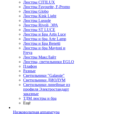
Люстры CITILUX
Люстры Favourite, F-Promo
Люстры Globo
Люстры Kink Light
Люстры Lussole
Люстры Rivoli, ЭРА
Люстры ST LUCE
Люстры и Бра Artis Luce
Люстры и бра Arte Lamp
Люстры и Бра Benetti
Люстры и бра Maytoni и
Freya
Люстры МаксЛайт
Люстры, светильники EGLO
Плафон
Разные
Светильники "Galassie"
Светильники ДИОЛУМ
Светильники линейные из
профиля Электростандарт
заказные
ТДМ люстры и бра
Ещё
Низковольтная аппаратура