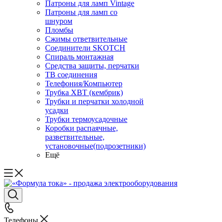
Патроны для ламп Vintage
Патроны для ламп со
шнуром
Пломбы
Сжимы ответвительные
Соединители SKOTCH
Спираль монтажная
Средства защиты, перчатки
ТВ соединения
Телефония/Компьютер
Трубка ХВТ (кембрик)
Трубки и перчатки холодной
усадки
Трубки термоусадочные
Коробки распаячные,
разветвительные,
установочные(подрозетники)
Ещё
Телефоны