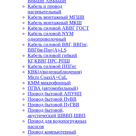
ВбБШВ АВББШВ
Кабель и провод
нагревательный
Кабель монтажный МГШВ
Кабель монтажный МКШ
Кабель силовой АВВГ ГОСТ
Кабель силовой NYM
однопроволочный
Кабель силовой ВВГ, ВВГнг,
ВВГбм-Пнг(А)-LS
Кабель силовой гибкий
КГ,КВВГ,ПРС,РПШ
Кабель силовой ППГнг
КВК(д/видеонаблюдения)
Micro CoaxiA+CuL
КММ микрофонный
ПГВА (автомобильный)
Провод бытовой АПУНП
Провод бытовой ПуВВ
Провод бытовой ПуГВВ
Провод бытовой,
акустический ШВВП,ШВП
Провод для водопогружных
насосов
Провод компьютерный