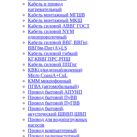
Кабель и провод
нагревательный
Кабель монтажный МГШВ
Кабель монтажный МКШ
Кабель силовой АВВГ ГОСТ
Кабель силовой NYM
однопроволочный
Кабель силовой ВВГ, ВВГнг,
ВВГбм-Пнг(А)-LS
Кабель силовой гибкий
КГ,КВВГ,ПРС,РПШ
Кабель силовой ППГнг
КВК(д/видеонаблюдения)
Micro CoaxiA+CuL
КММ микрофонный
ПГВА (автомобильный)
Провод бытовой АПУНП
Провод бытовой ПуВВ
Провод бытовой ПуГВВ
Провод бытовой,
акустический ШВВП,ШВП
Провод для водопогружных
насосов
Провод компьютерный
Провод радиочастотный