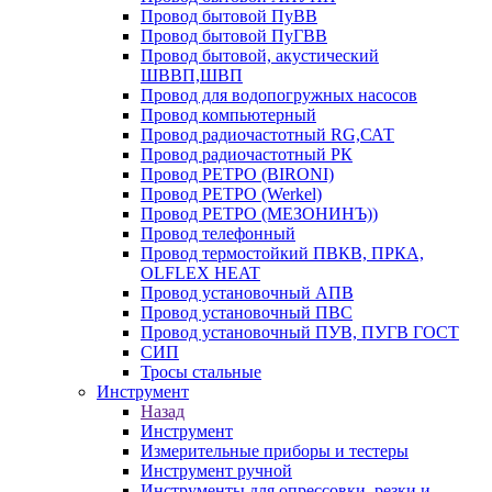
Провод бытовой ПуВВ
Провод бытовой ПуГВВ
Провод бытовой, акустический
ШВВП,ШВП
Провод для водопогружных насосов
Провод компьютерный
Провод радиочастотный RG,САТ
Провод радиочастотный РК
Провод РЕТРО (BIRONI)
Провод РЕТРО (Werkel)
Провод РЕТРО (МЕЗОНИНЪ))
Провод телефонный
Провод термостойкий ПВКВ, ПРКА,
OLFLEX HEAT
Провод установочный АПВ
Провод установочный ПВС
Провод установочный ПУВ, ПУГВ ГОСТ
СИП
Тросы стальные
Инструмент
Назад
Инструмент
Измерительные приборы и тестеры
Инструмент ручной
Инструменты для опрессовки, резки и