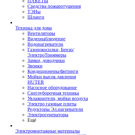
ПАКЕТЫ
Средства пожаротушения
ТЭНы
Шланги
Техника для дома
Вентиляторы
Видеонаблюдение
Водонагреватели
Газонокосилки, Бензо/
ЭлектроТриммеры
Замки, доводчики
Звонки
Кондиционеры/фитинги
Мойки высок.давления
HUTER
Насосное оборудование
Снегоуборочная техника
Увлажнители, мойки воздуха
Электро газовые плиты
Редукторы Эл.нагреватели
Электрогенераторы
Ещё
Электромонтажные материалы