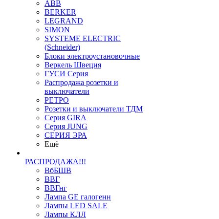
ABB
BERKER
LEGRAND
SIMON
SYSTEME ELECTRIC
(Schneider)
Блоки электроустановочные
Веркель Швеция
ГУСИ Серия
Распродажа розетки и
выключатели
РЕТРО
Розетки и выключатели ТДМ
Серия GIRA
Серия JUNG
СЕРИЯ ЭРА
Ещё
РАСПРОДАЖА!!!
ВбБШВ
ВВГ
ВВГнг
Лампа GE галогенн
Лампы LED SALE
Лампы КЛЛ