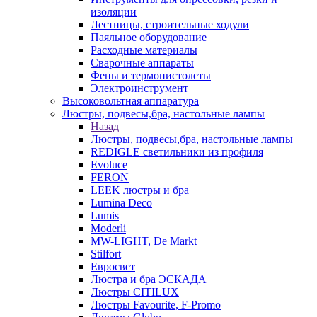
изоляции
Лестницы, строительные ходули
Паяльное оборудование
Расходные материалы
Сварочные аппараты
Фены и термопистолеты
Электроинструмент
Высоковольтная аппаратура
Люстры, подвесы,бра, настольные лампы
Назад
Люстры, подвесы,бра, настольные лампы
REDIGLE светильники из профиля
Evoluce
FERON
LEEK люстры и бра
Lumina Deco
Lumis
Moderli
MW-LIGHT, De Markt
Stilfort
Евросвет
Люстра и бра ЭСКАДА
Люстры CITILUX
Люстры Favourite, F-Promo