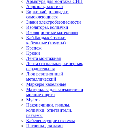
Арматура для монтажа СИП
Аэрозоль, мастика
Бирки каб.,площадки
самоклеющиеся
Знаки электробезопасности
Изоляторы, колпачки
Изоляционные материалы
Каб.бандаж.Стяжки
кабельные (хомуты)
Крепеж
Крюки
Лента монтажная
Лента сигнальная, киперная,
оградительная
Люк ревизионный
металлический
Маркеры кабельные
Материалы для заземления и
молниезащита
Муфты
Наконечники, гильзы,
колпачки. ответвители,
разъёмы
Кабеленесущие системы
Патроны для ламп