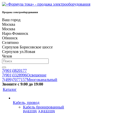
Продажа электрооборудования
Ваш город
Москва
Москва
Наро-Фоминск
Обнинск
Селятино
Серпухов Борисовское шоссе
Серпухов ул.Новая
Чехов
7(901)3820177
7(901)3328996
Освещение
7(499)7077157
Многоканальный
Звоните с 9:00 до 19:00
Каталог
Кабель, провод
Кабель бронированный
ВбБШВ АВББШВ