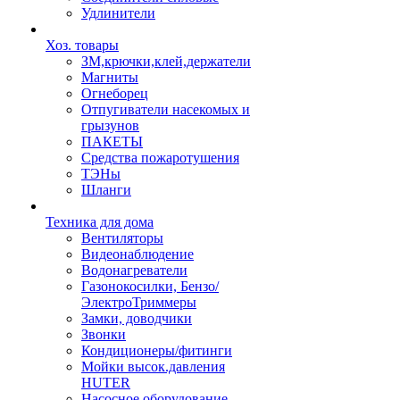
Удлинители
Хоз. товары
ЗМ,крючки,клей,держатели
Магниты
Огнеборец
Отпугиватели насекомых и
грызунов
ПАКЕТЫ
Средства пожаротушения
ТЭНы
Шланги
Техника для дома
Вентиляторы
Видеонаблюдение
Водонагреватели
Газонокосилки, Бензо/
ЭлектроТриммеры
Замки, доводчики
Звонки
Кондиционеры/фитинги
Мойки высок.давления
HUTER
Насосное оборудование