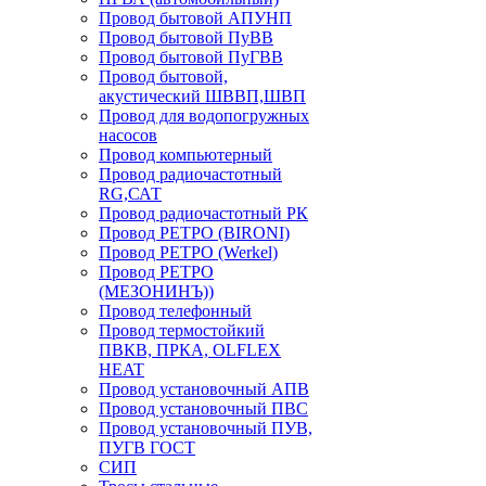
Провод бытовой АПУНП
Провод бытовой ПуВВ
Провод бытовой ПуГВВ
Провод бытовой,
акустический ШВВП,ШВП
Провод для водопогружных
насосов
Провод компьютерный
Провод радиочастотный
RG,САТ
Провод радиочастотный РК
Провод РЕТРО (BIRONI)
Провод РЕТРО (Werkel)
Провод РЕТРО
(МЕЗОНИНЪ))
Провод телефонный
Провод термостойкий
ПВКВ, ПРКА, OLFLEX
HEAT
Провод установочный АПВ
Провод установочный ПВС
Провод установочный ПУВ,
ПУГВ ГОСТ
СИП