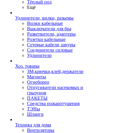
Тёплый пол
Ещё
Удлинители, вилки, разьемы
Вилки кабельные
Выключатели для бра
Разветвители, адаптеры
Розетки кабельные
Сетевые кабеля, шнуры
Соединители силовые
Удлинители
Хоз. товары
ЗМ,крючки,клей,держатели
Магниты
Огнеборец
Отпугиватели насекомых и
грызунов
ПАКЕТЫ
Средства пожаротушения
ТЭНы
Шланги
Техника для дома
Вентиляторы