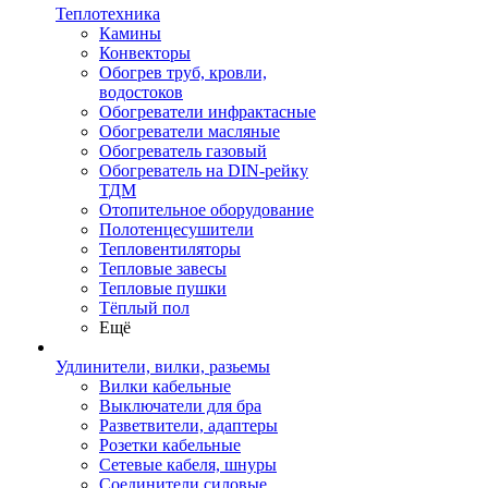
Теплотехника
Камины
Конвекторы
Обогрев труб, кровли,
водостоков
Обогреватели инфрактасные
Обогреватели масляные
Обогреватель газовый
Обогреватель на DIN-рейку
ТДМ
Отопительное оборудование
Полотенцесушители
Тепловентиляторы
Тепловые завесы
Тепловые пушки
Тёплый пол
Ещё
Удлинители, вилки, разьемы
Вилки кабельные
Выключатели для бра
Разветвители, адаптеры
Розетки кабельные
Сетевые кабеля, шнуры
Соединители силовые