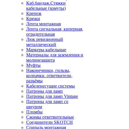
Каб.бандаж.Стяжки
кабельные (хомуты)
Крепеж
Крюки
Лента монтажная
Лента сигнальная, киперная,
оградительная
Люк ревизионный
металлический
Маркеры кабельные
Материалы для заземления и
молниезащита
Муфты
Наконечники, гильзы,
колпачки. ответвители,
разъёмы
Кабеленесущие системы
Патроны для ламп
Патроны для ламп Vintage
Патроны для ламп со
шнуром
Пломбы
Сжимы ответвительные
Соединители SKOTCH
Спираль монтажная