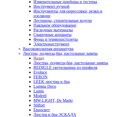
Измерительные приборы и тестеры
Инструмент ручной
Инструменты для опрессовки, резки и
изоляции
Лестницы, строительные ходули
Паяльное оборудование
Расходные материалы
Сварочные аппараты
Фены и термопистолеты
Электроинструмент
Высоковольтная аппаратура
Люстры, подвесы,бра, настольные лампы
Назад
Люстры, подвесы,бра, настольные лампы
REDIGLE светильники из профиля
Evoluce
FERON
LEEK люстры и бра
Lumina Deco
Lumis
Moderli
MW-LIGHT, De Markt
Stilfort
Евросвет
Люстра и бра ЭСКАДА