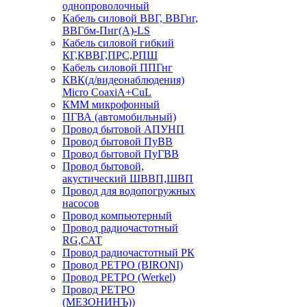
однопроволочный
Кабель силовой ВВГ, ВВГнг,
ВВГбм-Пнг(А)-LS
Кабель силовой гибкий
КГ,КВВГ,ПРС,РПШ
Кабель силовой ППГнг
КВК(д/видеонаблюдения)
Micro CoaxiA+CuL
КММ микрофонный
ПГВА (автомобильный)
Провод бытовой АПУНП
Провод бытовой ПуВВ
Провод бытовой ПуГВВ
Провод бытовой,
акустический ШВВП,ШВП
Провод для водопогружных
насосов
Провод компьютерный
Провод радиочастотный
RG,САТ
Провод радиочастотный РК
Провод РЕТРО (BIRONI)
Провод РЕТРО (Werkel)
Провод РЕТРО
(МЕЗОНИНЪ))