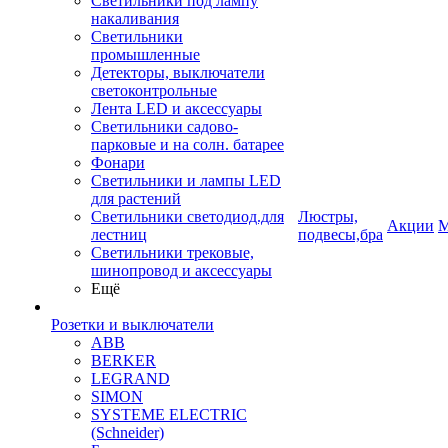
Светильники под лампу
накаливания
Светильники
промышленные
Детекторы, выключатели
светоконтрольные
Лента LED и аксессуары
Светильники садово-
парковые и на солн. батарее
Фонари
Светильники и лампы LED
для растений
Светильники светодиод.для
Люстры,
Акции
М
лестниц
подвесы,бра
Светильники трековые,
шинопровод и аксессуары
Ещё
Розетки и выключатели
ABB
BERKER
LEGRAND
SIMON
SYSTEME ELECTRIC
(Schneider)