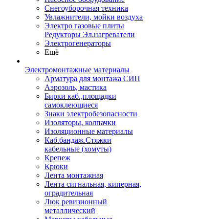
Снегоуборочная техника
Увлажнители, мойки воздуха
Электро газовые плиты
Редукторы Эл.нагреватели
Электрогенераторы
Ещё
Электромонтажные материалы
Арматура для монтажа СИП
Аэрозоль, мастика
Бирки каб.,площадки
самоклеющиеся
Знаки электробезопасности
Изоляторы, колпачки
Изоляционные материалы
Каб.бандаж.Стяжки
кабельные (хомуты)
Крепеж
Крюки
Лента монтажная
Лента сигнальная, киперная,
оградительная
Люк ревизионный
металлический