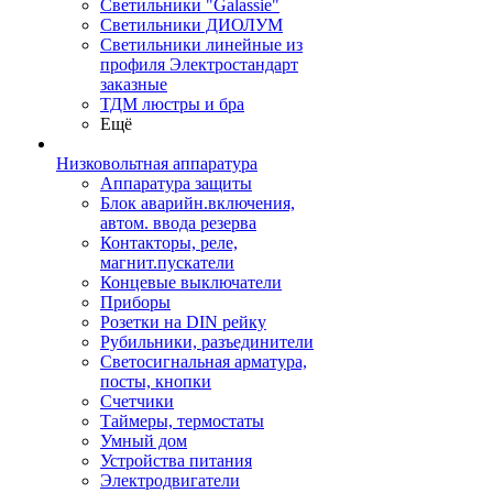
Светильники "Galassie"
Светильники ДИОЛУМ
Светильники линейные из
профиля Электростандарт
заказные
ТДМ люстры и бра
Ещё
Низковольтная аппаратура
Аппаратура защиты
Блок аварийн.включения,
автом. ввода резерва
Контакторы, реле,
магнит.пускатели
Концевые выключатели
Приборы
Розетки на DIN рейку
Рубильники, разъединители
Светосигнальная арматура,
посты, кнопки
Счетчики
Таймеры, термостаты
Умный дом
Устройства питания
Электродвигатели