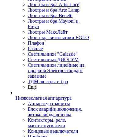
Люстры и Бра Artis Luce
Люстры и бра Arte Lamp
Люстры и Бра Benetti
Люстры и бра Maytoni и
Freya
Люстры МаксЛайт
Люстры, светильники EGLO
Плафон
Разные
Светильники "Galassie"
Светильники ДИОЛУМ
Светильники линейные из
профиля Электростандарт
заказные
ТДМ люстры и бра
Ещё
Низковольтная аппаратура
Аппаратура защиты
Блок аварийн.включения,
автом. ввода резерва
Контакторы, реле,
магнит.пускатели
Концевые выключатели
Приборы