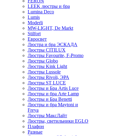
FERON
LEEK люстры и бра
Lumina Deco
Lumis
Moderli
MW-LIGHT, De Markt
Stilfort
Евросвет
Люстра и бра ЭСКАДА
Люстры CITILUX
Люстры Favourite, F-Promo
Люстры Globo
Люстры Kink Light
Люстры Lussole
Люстры Rivoli, ЭРА
Люстры ST LUCE
Люстры и Бра Artis Luce
Люстры и бра Arte Lamp
Люстры и Бра Benetti
Люстры и бра Maytoni и
Freya
Люстры МаксЛайт
Люстры, светильники EGLO
Плафон
Разные