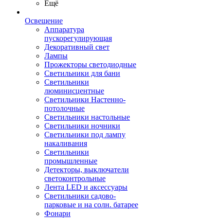
Ещё
Освещение
Аппаратура
пускорегулирующая
Декоративный свет
Лампы
Прожекторы светодиодные
Светильники для бани
Светильники
люминисцентные
Светильники Настенно-
потолочные
Светильники настольные
Светильники ночники
Светильники под лампу
накаливания
Светильники
промышленные
Детекторы, выключатели
светоконтрольные
Лента LED и аксессуары
Светильники садово-
парковые и на солн. батарее
Фонари