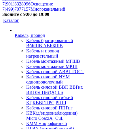
7(901)3328996
Освещение
7(499)7077157
Многоканальный
Звоните с 9:00 до 19:00
Каталог
Кабель, провод
Кабель бронированный
ВбБШВ АВББШВ
Кабель и провод
нагревательный
Кабель монтажный МГШВ
Кабель монтажный МКШ
Кабель силовой АВВГ ГОСТ
Кабель силовой NYM
однопроволочный
Кабель силовой ВВГ, ВВГнг,
ВВГбм-Пнг(А)-LS
Кабель силовой гибкий
КГ,КВВГ,ПРС,РПШ
Кабель силовой ППГнг
КВК(д/видеонаблюдения)
Micro CoaxiA+CuL
КММ микрофонный
ПГВА (автомобильный)