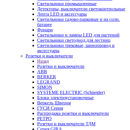
Светильники промышленные
Детекторы, выключатели светоконтрольные
Лента LED и аксессуары
Светильники садово-парковые и на солн.
батарее
Фонари
Светильники и лампы LED для растений
Светильники светодиод.для лестниц
Светильники трековые, шинопровод и
аксессуары
Розетки и выключатели
Назад
Розетки и выключатели
ABB
BERKER
LEGRAND
SIMON
SYSTEME ELECTRIC (Schneider)
Блоки электроустановочные
Веркель Швеция
ГУСИ Серия
Распродажа розетки и выключатели
РЕТРО
Розетки и выключатели ТДМ
Серия GIRA