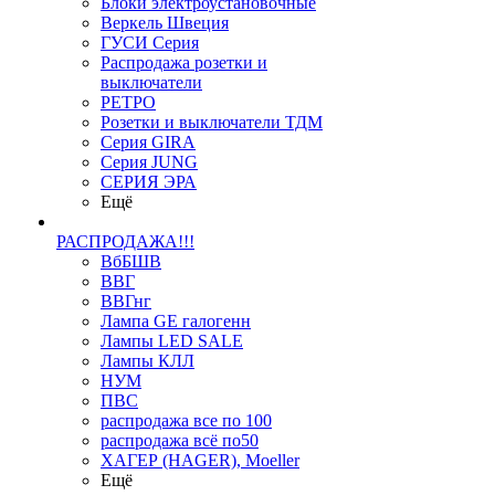
Блоки электроустановочные
Веркель Швеция
ГУСИ Серия
Распродажа розетки и
выключатели
РЕТРО
Розетки и выключатели ТДМ
Серия GIRA
Серия JUNG
СЕРИЯ ЭРА
Ещё
РАСПРОДАЖА!!!
ВбБШВ
ВВГ
ВВГнг
Лампа GE галогенн
Лампы LED SALE
Лампы КЛЛ
НУМ
ПВС
распродажа все по 100
распродажа всё по50
ХАГЕР (HAGER), Moeller
Ещё