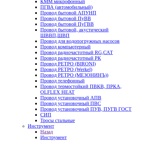
КММ микрофонный
ПГВА (автомобильный)
Провод бытовой АПУНП
Провод бытовой ПуВВ
Провод бытовой ПуГВВ
Провод бытовой, акустический
ШВВП,ШВП
Провод для водопогружных насосов
Провод компьютерный
Провод радиочастотный RG,САТ
Провод радиочастотный РК
Провод РЕТРО (BIRONI)
Провод РЕТРО (Werkel)
Провод РЕТРО (МЕЗОНИНЪ))
Провод телефонный
Провод термостойкий ПВКВ, ПРКА,
OLFLEX HEAT
Провод установочный АПВ
Провод установочный ПВС
Провод установочный ПУВ, ПУГВ ГОСТ
СИП
Тросы стальные
Инструмент
Назад
Инструмент