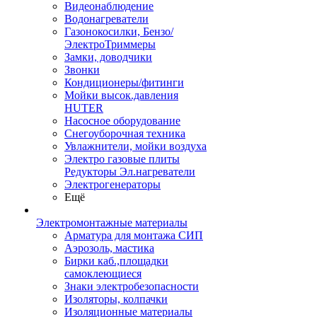
Видеонаблюдение
Водонагреватели
Газонокосилки, Бензо/
ЭлектроТриммеры
Замки, доводчики
Звонки
Кондиционеры/фитинги
Мойки высок.давления
HUTER
Насосное оборудование
Снегоуборочная техника
Увлажнители, мойки воздуха
Электро газовые плиты
Редукторы Эл.нагреватели
Электрогенераторы
Ещё
Электромонтажные материалы
Арматура для монтажа СИП
Аэрозоль, мастика
Бирки каб.,площадки
самоклеющиеся
Знаки электробезопасности
Изоляторы, колпачки
Изоляционные материалы