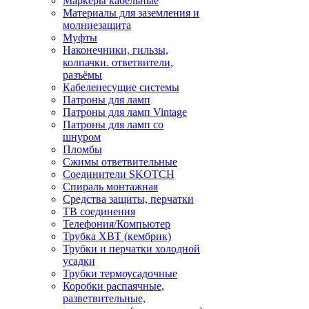
Маркеры кабельные
Материалы для заземления и
молниезащита
Муфты
Наконечники, гильзы,
колпачки. ответвители,
разъёмы
Кабеленесущие системы
Патроны для ламп
Патроны для ламп Vintage
Патроны для ламп со
шнуром
Пломбы
Сжимы ответвительные
Соединители SKOTCH
Спираль монтажная
Средства защиты, перчатки
ТВ соединения
Телефония/Компьютер
Трубка ХВТ (кембрик)
Трубки и перчатки холодной
усадки
Трубки термоусадочные
Коробки распаячные,
разветвительные,