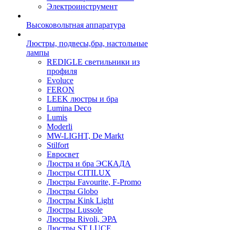
Электроинструмент
Высоковольтная аппаратура
Люстры, подвесы,бра, настольные
лампы
REDIGLE светильники из
профиля
Evoluce
FERON
LEEK люстры и бра
Lumina Deco
Lumis
Moderli
MW-LIGHT, De Markt
Stilfort
Евросвет
Люстра и бра ЭСКАДА
Люстры CITILUX
Люстры Favourite, F-Promo
Люстры Globo
Люстры Kink Light
Люстры Lussole
Люстры Rivoli, ЭРА
Люстры ST LUCE