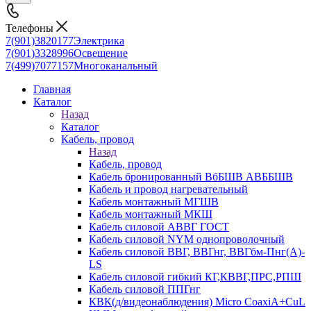
Телефоны
7(901)3820177
Электрика
7(901)3328996
Освещение
7(499)7077157
Многоканальный
Главная
Каталог
Назад
Каталог
Кабель, провод
Назад
Кабель, провод
Кабель бронированный ВбБШВ АВББШВ
Кабель и провод нагревательный
Кабель монтажный МГШВ
Кабель монтажный МКШ
Кабель силовой АВВГ ГОСТ
Кабель силовой NYM однопроволочный
Кабель силовой ВВГ, ВВГнг, ВВГбм-Пнг(А)-
LS
Кабель силовой гибкий КГ,КВВГ,ПРС,РПШ
Кабель силовой ППГнг
КВК(д/видеонаблюдения) Micro CoaxiA+CuL