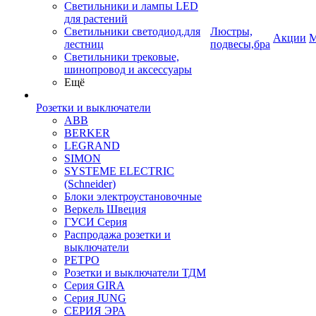
Светильники и лампы LED
для растений
Светильники светодиод.для
Люстры,
Акции
М
лестниц
подвесы,бра
Светильники трековые,
шинопровод и аксессуары
Ещё
Розетки и выключатели
ABB
BERKER
LEGRAND
SIMON
SYSTEME ELECTRIC
(Schneider)
Блоки электроустановочные
Веркель Швеция
ГУСИ Серия
Распродажа розетки и
выключатели
РЕТРО
Розетки и выключатели ТДМ
Серия GIRA
Серия JUNG
СЕРИЯ ЭРА