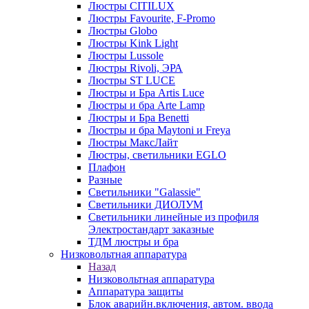
Люстры CITILUX
Люстры Favourite, F-Promo
Люстры Globo
Люстры Kink Light
Люстры Lussole
Люстры Rivoli, ЭРА
Люстры ST LUCE
Люстры и Бра Artis Luce
Люстры и бра Arte Lamp
Люстры и Бра Benetti
Люстры и бра Maytoni и Freya
Люстры МаксЛайт
Люстры, светильники EGLO
Плафон
Разные
Светильники "Galassie"
Светильники ДИОЛУМ
Светильники линейные из профиля
Электростандарт заказные
ТДМ люстры и бра
Низковольтная аппаратура
Назад
Низковольтная аппаратура
Аппаратура защиты
Блок аварийн.включения, автом. ввода