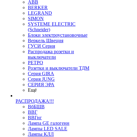
ABB
BERKER
LEGRAND
SIMON
SYSTEME ELECTRIC
(Schneider)
Блоки электроустановочные
Веркель Швеция
ГУСИ Серия
Распродажа розетки и
выключатели
РЕТРО
Розетки и выключатели ТДМ
Серия GIRA
Серия JUNG
СЕРИЯ ЭРА
Ещё
РАСПРОДАЖА!!!
ВбБШВ
ВВГ
ВВГнг
Лампа GE галогенн
Лампы LED SALE
Лампы КЛЛ