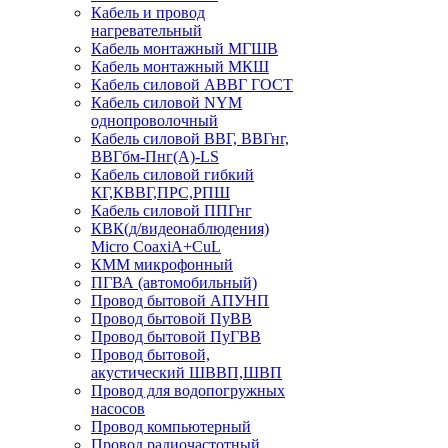
Кабель и провод
нагревательный
Кабель монтажный МГШВ
Кабель монтажный МКШ
Кабель силовой АВВГ ГОСТ
Кабель силовой NYM
однопроволочный
Кабель силовой ВВГ, ВВГнг,
ВВГбм-Пнг(А)-LS
Кабель силовой гибкий
КГ,КВВГ,ПРС,РПШ
Кабель силовой ППГнг
КВК(д/видеонаблюдения)
Micro CoaxiA+CuL
КММ микрофонный
ПГВА (автомобильный)
Провод бытовой АПУНП
Провод бытовой ПуВВ
Провод бытовой ПуГВВ
Провод бытовой,
акустический ШВВП,ШВП
Провод для водопогружных
насосов
Провод компьютерный
Провод радиочастотный