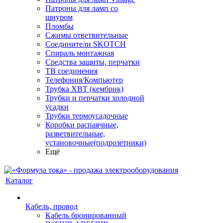
Патроны для ламп со
шнуром
Пломбы
Сжимы ответвительные
Соединители SKOTCH
Спираль монтажная
Средства защиты, перчатки
ТВ соединения
Телефония/Компьютер
Трубка ХВТ (кембрик)
Трубки и перчатки холодной
усадки
Трубки термоусадочные
Коробки распаячные,
разветвительные,
установочные(подрозетники)
Ещё
Каталог
Кабель, провод
Кабель бронированный