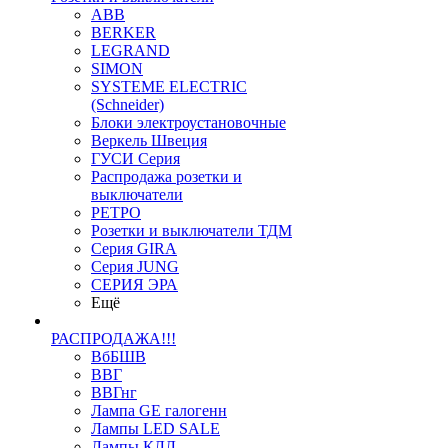
ABB
BERKER
LEGRAND
SIMON
SYSTEME ELECTRIC
(Schneider)
Блоки электроустановочные
Веркель Швеция
ГУСИ Серия
Распродажа розетки и
выключатели
РЕТРО
Розетки и выключатели ТДМ
Серия GIRA
Серия JUNG
СЕРИЯ ЭРА
Ещё
РАСПРОДАЖА!!!
ВбБШВ
ВВГ
ВВГнг
Лампа GE галогенн
Лампы LED SALE
Лампы КЛЛ