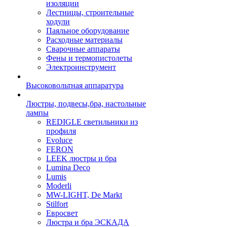
изоляции
Лестницы, строительные
ходули
Паяльное оборудование
Расходные материалы
Сварочные аппараты
Фены и термопистолеты
Электроинструмент
Высоковольтная аппаратура
Люстры, подвесы,бра, настольные
лампы
REDIGLE светильники из
профиля
Evoluce
FERON
LEEK люстры и бра
Lumina Deco
Lumis
Moderli
MW-LIGHT, De Markt
Stilfort
Евросвет
Люстра и бра ЭСКАДА