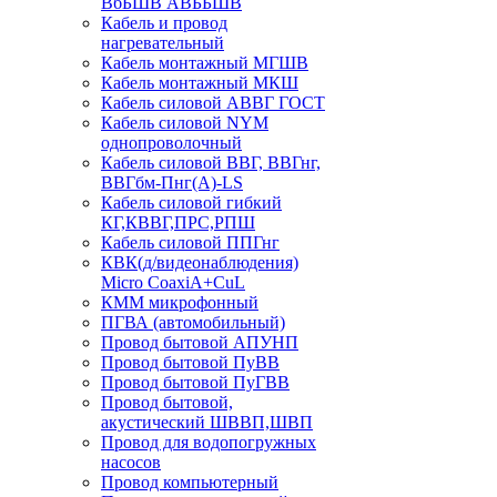
ВбБШВ АВББШВ
Кабель и провод
нагревательный
Кабель монтажный МГШВ
Кабель монтажный МКШ
Кабель силовой АВВГ ГОСТ
Кабель силовой NYM
однопроволочный
Кабель силовой ВВГ, ВВГнг,
ВВГбм-Пнг(А)-LS
Кабель силовой гибкий
КГ,КВВГ,ПРС,РПШ
Кабель силовой ППГнг
КВК(д/видеонаблюдения)
Micro CoaxiA+CuL
КММ микрофонный
ПГВА (автомобильный)
Провод бытовой АПУНП
Провод бытовой ПуВВ
Провод бытовой ПуГВВ
Провод бытовой,
акустический ШВВП,ШВП
Провод для водопогружных
насосов
Провод компьютерный