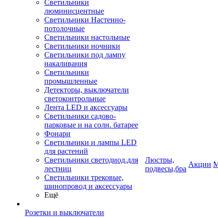
Светильники
люминисцентные
Светильники Настенно-
потолочные
Светильники настольные
Светильники ночники
Светильники под лампу
накаливания
Светильники
промышленные
Детекторы, выключатели
светоконтрольные
Лента LED и аксессуары
Светильники садово-
парковые и на солн. батарее
Фонари
Светильники и лампы LED
для растений
Светильники светодиод.для
Люстры,
Акции
М
лестниц
подвесы,бра
Светильники трековые,
шинопровод и аксессуары
Ещё
Розетки и выключатели