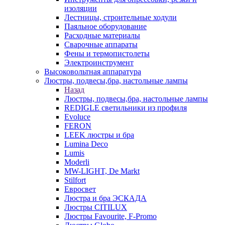
изоляции
Лестницы, строительные ходули
Паяльное оборудование
Расходные материалы
Сварочные аппараты
Фены и термопистолеты
Электроинструмент
Высоковольтная аппаратура
Люстры, подвесы,бра, настольные лампы
Назад
Люстры, подвесы,бра, настольные лампы
REDIGLE светильники из профиля
Evoluce
FERON
LEEK люстры и бра
Lumina Deco
Lumis
Moderli
MW-LIGHT, De Markt
Stilfort
Евросвет
Люстра и бра ЭСКАДА
Люстры CITILUX
Люстры Favourite, F-Promo