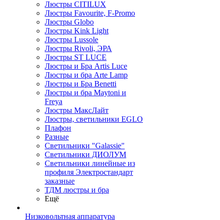
Люстры CITILUX
Люстры Favourite, F-Promo
Люстры Globo
Люстры Kink Light
Люстры Lussole
Люстры Rivoli, ЭРА
Люстры ST LUCE
Люстры и Бра Artis Luce
Люстры и бра Arte Lamp
Люстры и Бра Benetti
Люстры и бра Maytoni и
Freya
Люстры МаксЛайт
Люстры, светильники EGLO
Плафон
Разные
Светильники "Galassie"
Светильники ДИОЛУМ
Светильники линейные из
профиля Электростандарт
заказные
ТДМ люстры и бра
Ещё
Низковольтная аппаратура