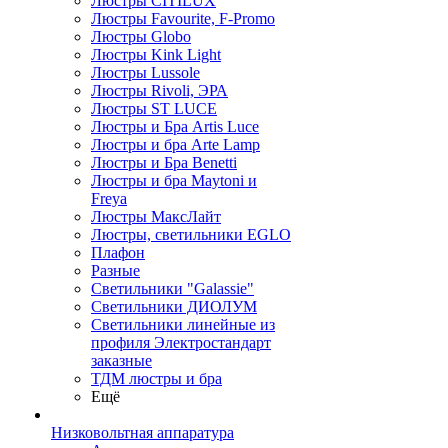
Люстры CITILUX
Люстры Favourite, F-Promo
Люстры Globo
Люстры Kink Light
Люстры Lussole
Люстры Rivoli, ЭРА
Люстры ST LUCE
Люстры и Бра Artis Luce
Люстры и бра Arte Lamp
Люстры и Бра Benetti
Люстры и бра Maytoni и
Freya
Люстры МаксЛайт
Люстры, светильники EGLO
Плафон
Разные
Светильники "Galassie"
Светильники ДИОЛУМ
Светильники линейные из
профиля Электростандарт
заказные
ТДМ люстры и бра
Ещё
Низковольтная аппаратура