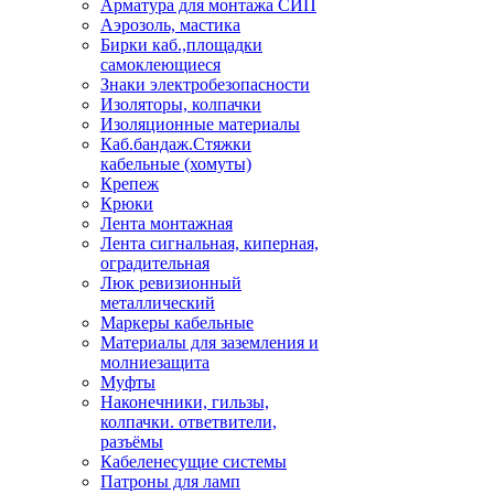
Арматура для монтажа СИП
Аэрозоль, мастика
Бирки каб.,площадки
самоклеющиеся
Знаки электробезопасности
Изоляторы, колпачки
Изоляционные материалы
Каб.бандаж.Стяжки
кабельные (хомуты)
Крепеж
Крюки
Лента монтажная
Лента сигнальная, киперная,
оградительная
Люк ревизионный
металлический
Маркеры кабельные
Материалы для заземления и
молниезащита
Муфты
Наконечники, гильзы,
колпачки. ответвители,
разъёмы
Кабеленесущие системы
Патроны для ламп