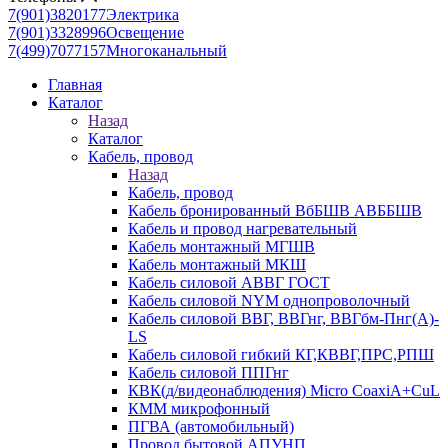
7(901)3820177
Электрика
7(901)3328996
Освещение
7(499)7077157
Многоканальный
Главная
Каталог
Назад
Каталог
Кабель, провод
Назад
Кабель, провод
Кабель бронированный ВбБШВ АВББШВ
Кабель и провод нагревательный
Кабель монтажный МГШВ
Кабель монтажный МКШ
Кабель силовой АВВГ ГОСТ
Кабель силовой NYM однопроволочный
Кабель силовой ВВГ, ВВГнг, ВВГбм-Пнг(А)-
LS
Кабель силовой гибкий КГ,КВВГ,ПРС,РПШ
Кабель силовой ППГнг
КВК(д/видеонаблюдения) Micro CoaxiA+CuL
КММ микрофонный
ПГВА (автомобильный)
Провод бытовой АПУНП