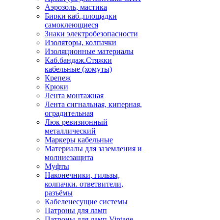
Аэрозоль, мастика
Бирки каб.,площадки
самоклеющиеся
Знаки электробезопасности
Изоляторы, колпачки
Изоляционные материалы
Каб.бандаж.Стяжки
кабельные (хомуты)
Крепеж
Крюки
Лента монтажная
Лента сигнальная, киперная,
оградительная
Люк ревизионный
металлический
Маркеры кабельные
Материалы для заземления и
молниезащита
Муфты
Наконечники, гильзы,
колпачки. ответвители,
разъёмы
Кабеленесущие системы
Патроны для ламп
Патроны для ламп Vintage