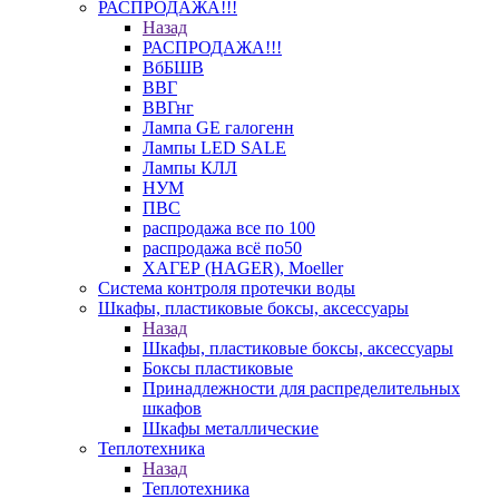
РАСПРОДАЖА!!!
Назад
РАСПРОДАЖА!!!
ВбБШВ
ВВГ
ВВГнг
Лампа GE галогенн
Лампы LED SALE
Лампы КЛЛ
НУМ
ПВС
распродажа все по 100
распродажа всё по50
ХАГЕР (HAGER), Moeller
Система контроля протечки воды
Шкафы, пластиковые боксы, аксессуары
Назад
Шкафы, пластиковые боксы, аксессуары
Боксы пластиковые
Принадлежности для распределительных
шкафов
Шкафы металлические
Теплотехника
Назад
Теплотехника