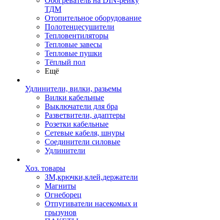
Обогреватель на DIN-рейку
ТДМ
Отопительное оборудование
Полотенцесушители
Тепловентиляторы
Тепловые завесы
Тепловые пушки
Тёплый пол
Ещё
Удлинители, вилки, разьемы
Вилки кабельные
Выключатели для бра
Разветвители, адаптеры
Розетки кабельные
Сетевые кабеля, шнуры
Соединители силовые
Удлинители
Хоз. товары
ЗМ,крючки,клей,держатели
Магниты
Огнеборец
Отпугиватели насекомых и
грызунов