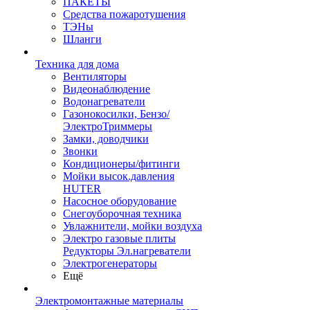
ПАКЕТЫ
Средства пожаротушения
ТЭНы
Шланги
Техника для дома
Вентиляторы
Видеонаблюдение
Водонагреватели
Газонокосилки, Бензо/
ЭлектроТриммеры
Замки, доводчики
Звонки
Кондиционеры/фитинги
Мойки высок.давления
HUTER
Насосное оборудование
Снегоуборочная техника
Увлажнители, мойки воздуха
Электро газовые плиты
Редукторы Эл.нагреватели
Электрогенераторы
Ещё
Электромонтажные материалы