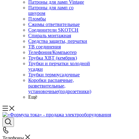
Патроны для ламп Vintage
Патроны для ламп со
шнуром
Пломбы
Сжимы ответвительные
Соединители SKOTCH
Спираль монтажная
Средства защиты, перчатки
ТВ соединения
Телефония/Компьютер
Трубка ХВТ (кембрик)
Трубки и перчатки холодной
усадки
Трубки термоусадочные
Коробки распаячные,
разветвительные,
установочные(подрозетники)
Ещё
Телефоны