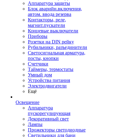
Аппаратура защиты
Блок аварийн.включения,
автом. ввода резерва
Контакторы, реле,
магнит.пускатели
Концевые выключатели
Приборы
Розетки на DIN рейку
Рубильники, разъединители
Светосигнальная арматура,
посты, кнопки
Счетчики
Таймеры, термостаты
Умный дом
Устройства питания
Электродвигатели
Ещё
Освещение
Аппаратура
пускорегулирующая
Декоративный свет
Лампы
Прожекторы светодиодные
Светильники для бани