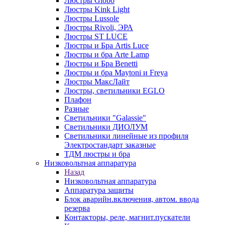
Люстры Globo
Люстры Kink Light
Люстры Lussole
Люстры Rivoli, ЭРА
Люстры ST LUCE
Люстры и Бра Artis Luce
Люстры и бра Arte Lamp
Люстры и Бра Benetti
Люстры и бра Maytoni и Freya
Люстры МаксЛайт
Люстры, светильники EGLO
Плафон
Разные
Светильники "Galassie"
Светильники ДИОЛУМ
Светильники линейные из профиля
Электростандарт заказные
ТДМ люстры и бра
Низковольтная аппаратура
Назад
Низковольтная аппаратура
Аппаратура защиты
Блок аварийн.включения, автом. ввода
резерва
Контакторы, реле, магнит.пускатели