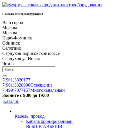
Продажа электрооборудования
Ваш город
Москва
Москва
Наро-Фоминск
Обнинск
Селятино
Серпухов Борисовское шоссе
Серпухов ул.Новая
Чехов
7(901)3820177
7(901)3328996
Освещение
7(499)7077157
Многоканальный
Звоните с 9:00 до 19:00
Каталог
Кабель, провод
Кабель бронированный
ВбБШВ АВББШВ