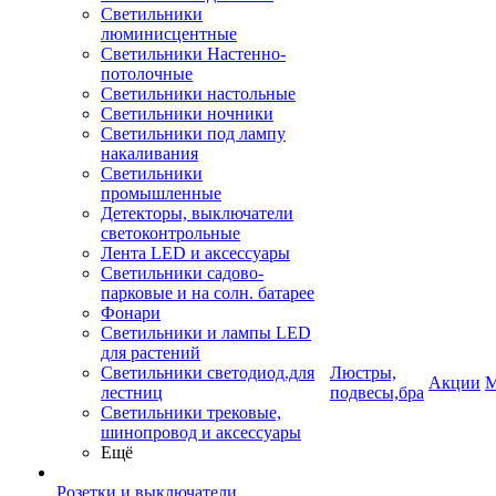
Светильники
люминисцентные
Светильники Настенно-
потолочные
Светильники настольные
Светильники ночники
Светильники под лампу
накаливания
Светильники
промышленные
Детекторы, выключатели
светоконтрольные
Лента LED и аксессуары
Светильники садово-
парковые и на солн. батарее
Фонари
Светильники и лампы LED
для растений
Светильники светодиод.для
Люстры,
Акции
М
лестниц
подвесы,бра
Светильники трековые,
шинопровод и аксессуары
Ещё
Розетки и выключатели