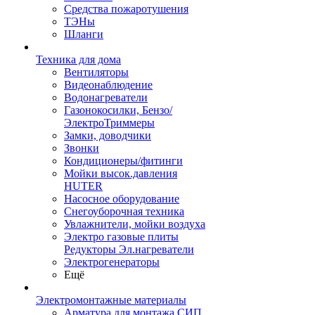
Средства пожаротушения
ТЭНы
Шланги
Техника для дома
Вентиляторы
Видеонаблюдение
Водонагреватели
Газонокосилки, Бензо/
ЭлектроТриммеры
Замки, доводчики
Звонки
Кондиционеры/фитинги
Мойки высок.давления
HUTER
Насосное оборудование
Снегоуборочная техника
Увлажнители, мойки воздуха
Электро газовые плиты
Редукторы Эл.нагреватели
Электрогенераторы
Ещё
Электромонтажные материалы
Арматура для монтажа СИП