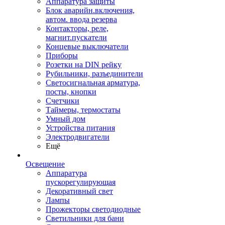
Аппаратура защиты
Блок аварийн.включения,
автом. ввода резерва
Контакторы, реле,
магнит.пускатели
Концевые выключатели
Приборы
Розетки на DIN рейку
Рубильники, разъединители
Светосигнальная арматура,
посты, кнопки
Счетчики
Таймеры, термостаты
Умный дом
Устройства питания
Электродвигатели
Ещё
Освещение
Аппаратура
пускорегулирующая
Декоративный свет
Лампы
Прожекторы светодиодные
Светильники для бани