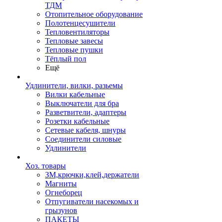
ТДМ
Отопительное оборудование
Полотенцесушители
Тепловентиляторы
Тепловые завесы
Тепловые пушки
Тёплый пол
Ещё
Удлинители, вилки, разьемы
Вилки кабельные
Выключатели для бра
Разветвители, адаптеры
Розетки кабельные
Сетевые кабеля, шнуры
Соединители силовые
Удлинители
Хоз. товары
ЗМ,крючки,клей,держатели
Магниты
Огнеборец
Отпугиватели насекомых и
грызунов
ПАКЕТЫ