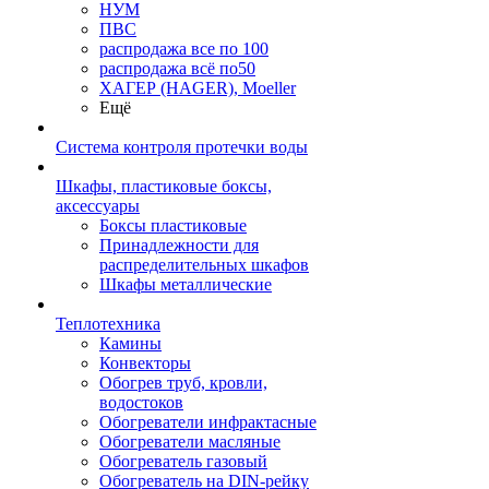
НУМ
ПВС
распродажа все по 100
распродажа всё по50
ХАГЕР (HAGER), Moeller
Ещё
Система контроля протечки воды
Шкафы, пластиковые боксы,
аксессуары
Боксы пластиковые
Принадлежности для
распределительных шкафов
Шкафы металлические
Теплотехника
Камины
Конвекторы
Обогрев труб, кровли,
водостоков
Обогреватели инфрактасные
Обогреватели масляные
Обогреватель газовый
Обогреватель на DIN-рейку