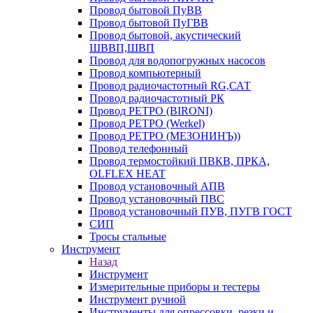
Провод бытовой ПуВВ
Провод бытовой ПуГВВ
Провод бытовой, акустический
ШВВП,ШВП
Провод для водопогружных насосов
Провод компьютерный
Провод радиочастотный RG,САТ
Провод радиочастотный РК
Провод РЕТРО (BIRONI)
Провод РЕТРО (Werkel)
Провод РЕТРО (МЕЗОНИНЪ))
Провод телефонный
Провод термостойкий ПВКВ, ПРКА,
OLFLEX HEAT
Провод установочный АПВ
Провод установочный ПВС
Провод установочный ПУВ, ПУГВ ГОСТ
СИП
Тросы стальные
Инструмент
Назад
Инструмент
Измерительные приборы и тестеры
Инструмент ручной
Инструменты для опрессовки, резки и