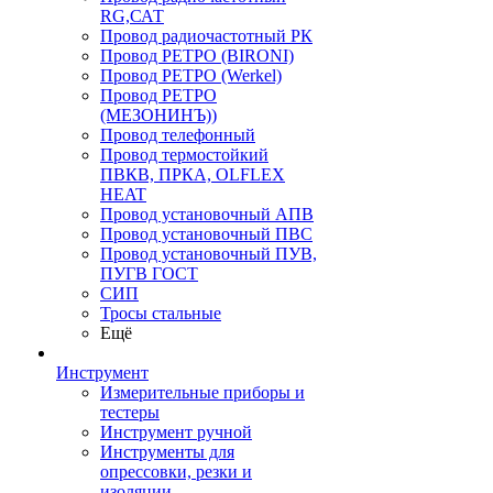
RG,САТ
Провод радиочастотный РК
Провод РЕТРО (BIRONI)
Провод РЕТРО (Werkel)
Провод РЕТРО
(МЕЗОНИНЪ))
Провод телефонный
Провод термостойкий
ПВКВ, ПРКА, OLFLEX
HEAT
Провод установочный АПВ
Провод установочный ПВС
Провод установочный ПУВ,
ПУГВ ГОСТ
СИП
Тросы стальные
Ещё
Инструмент
Измерительные приборы и
тестеры
Инструмент ручной
Инструменты для
опрессовки, резки и
изоляции