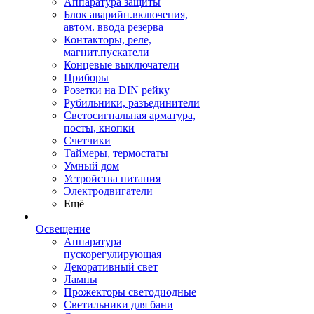
Аппаратура защиты
Блок аварийн.включения,
автом. ввода резерва
Контакторы, реле,
магнит.пускатели
Концевые выключатели
Приборы
Розетки на DIN рейку
Рубильники, разъединители
Светосигнальная арматура,
посты, кнопки
Счетчики
Таймеры, термостаты
Умный дом
Устройства питания
Электродвигатели
Ещё
Освещение
Аппаратура
пускорегулирующая
Декоративный свет
Лампы
Прожекторы светодиодные
Светильники для бани