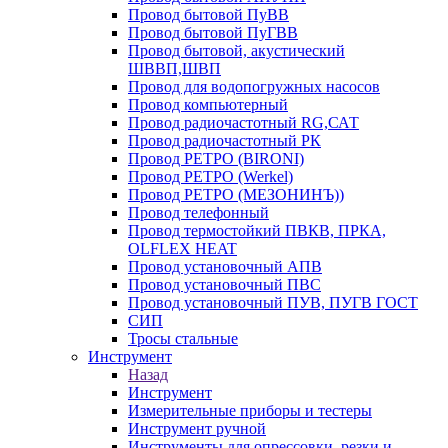
Провод бытовой ПуВВ
Провод бытовой ПуГВВ
Провод бытовой, акустический
ШВВП,ШВП
Провод для водопогружных насосов
Провод компьютерный
Провод радиочастотный RG,САТ
Провод радиочастотный РК
Провод РЕТРО (BIRONI)
Провод РЕТРО (Werkel)
Провод РЕТРО (МЕЗОНИНЪ))
Провод телефонный
Провод термостойкий ПВКВ, ПРКА,
OLFLEX HEAT
Провод установочный АПВ
Провод установочный ПВС
Провод установочный ПУВ, ПУГВ ГОСТ
СИП
Тросы стальные
Инструмент
Назад
Инструмент
Измерительные приборы и тестеры
Инструмент ручной
Инструменты для опрессовки, резки и