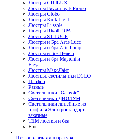
Люстры CITILUX
Люстры Favourite, F-Promo
Люстры Globo
Люстры Kink Light
Люстры Lussole
Люстры Rivoli, ЭРА
Люстры ST LUCE
Люстры и Бра Artis Luce
Люстры и бра Arte Lamp
Люстры и Бра Benetti
Люстры и бра Maytoni и
Freya
Люстры МаксЛайт
Люстры, светильники EGLO
Плафон
Разные
Светильники "Galassie"
Светильники ДИОЛУМ
Светильники линейные из
профиля Электростандарт
заказные
ТДМ люстры и бра
Ещё
Низковольтная аппаратура