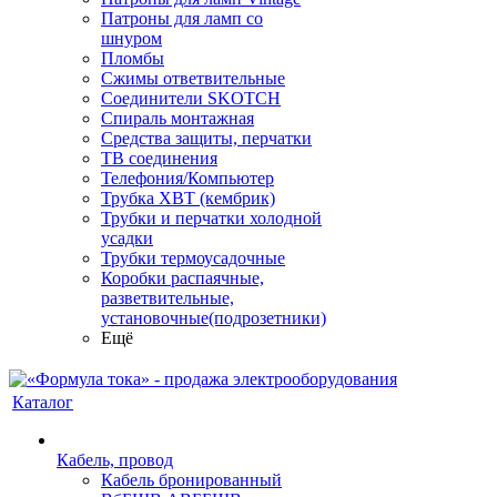
Патроны для ламп со
шнуром
Пломбы
Сжимы ответвительные
Соединители SKOTCH
Спираль монтажная
Средства защиты, перчатки
ТВ соединения
Телефония/Компьютер
Трубка ХВТ (кембрик)
Трубки и перчатки холодной
усадки
Трубки термоусадочные
Коробки распаячные,
разветвительные,
установочные(подрозетники)
Ещё
Каталог
Кабель, провод
Кабель бронированный