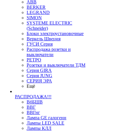
ABB
BERKER
LEGRAND
SIMON
SYSTEME ELECTRIC
(Schneider)
Блоки электроустановочные
Веркель Швеция
ГУСИ Серия
Распродажа розетки и
выключатели
РЕТРО
Розетки и выключатели ТДМ
Серия GIRA
Серия JUNG
СЕРИЯ ЭРА
Ещё
РАСПРОДАЖА!!!
ВбБШВ
ВВГ
ВВГнг
Лампа GE галогенн
Лампы LED SALE
Лампы КЛЛ