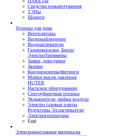
ПАКЕТЫ
Средства пожаротушения
ТЭНы
Шланги
Техника для дома
Вентиляторы
Видеонаблюдение
Водонагреватели
Газонокосилки, Бензо/
ЭлектроТриммеры
Замки, доводчики
Звонки
Кондиционеры/фитинги
Мойки высок.давления
HUTER
Насосное оборудование
Снегоуборочная техника
Увлажнители, мойки воздуха
Электро газовые плиты
Редукторы Эл.нагреватели
Электрогенераторы
Ещё
Электромонтажные материалы