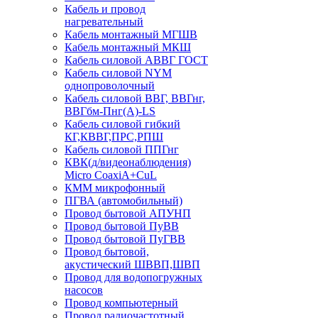
Кабель и провод
нагревательный
Кабель монтажный МГШВ
Кабель монтажный МКШ
Кабель силовой АВВГ ГОСТ
Кабель силовой NYM
однопроволочный
Кабель силовой ВВГ, ВВГнг,
ВВГбм-Пнг(А)-LS
Кабель силовой гибкий
КГ,КВВГ,ПРС,РПШ
Кабель силовой ППГнг
КВК(д/видеонаблюдения)
Micro CoaxiA+CuL
КММ микрофонный
ПГВА (автомобильный)
Провод бытовой АПУНП
Провод бытовой ПуВВ
Провод бытовой ПуГВВ
Провод бытовой,
акустический ШВВП,ШВП
Провод для водопогружных
насосов
Провод компьютерный
Провод радиочастотный