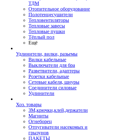
ТДМ
Отопительное оборудование
Полотенцесушители
Тепловентиляторы
Тепловые завесы
Тепловые пушки
Тёплый пол
Ещё
Удлинители, вилки, разьемы
Вилки кабельные
Выключатели для бра
Разветвители, адаптеры
Розетки кабельные
Сетевые кабеля, шнуры
Соединители силовые
Удлинители
Хоз. товары
ЗМ,крючки,клей,держатели
Магниты
Огнеборец
Отпугиватели насекомых и
грызунов
ПАКЕТЫ