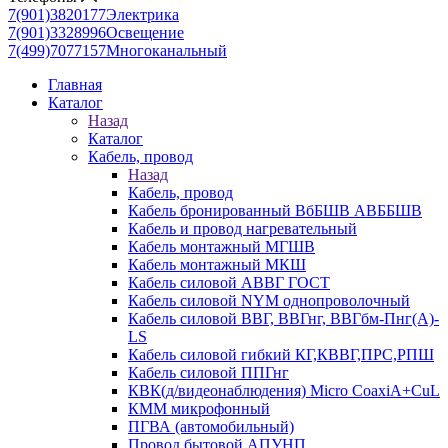
7(901)3820177
Электрика
7(901)3328996
Освещение
7(499)7077157
Многоканальный
Главная
Каталог
Назад
Каталог
Кабель, провод
Назад
Кабель, провод
Кабель бронированный ВбБШВ АВББШВ
Кабель и провод нагревательный
Кабель монтажный МГШВ
Кабель монтажный МКШ
Кабель силовой АВВГ ГОСТ
Кабель силовой NYM однопроволочный
Кабель силовой ВВГ, ВВГнг, ВВГбм-Пнг(А)-
LS
Кабель силовой гибкий КГ,КВВГ,ПРС,РПШ
Кабель силовой ППГнг
КВК(д/видеонаблюдения) Micro CoaxiA+CuL
КММ микрофонный
ПГВА (автомобильный)
Провод бытовой АПУНП