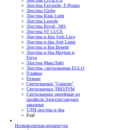
Люстры CITILUX
Люстры Favourite, F-Promo
Люстры Globo
Люстры Kink Light
Люстры Lussole
Люстры Rivoli, ЭРА
Люстры ST LUCE
Люстры и Бра Artis Luce
Люстры и бра Arte Lamp
Люстры и Бра Benetti
Люстры и бра Maytoni и
Freya
Люстры МаксЛайт
Люстры, светильники EGLO
Плафон
Разные
Светильники "Galassie"
Светильники ДИОЛУМ
Светильники линейные из
профиля Электростандарт
заказные
ТДМ люстры и бра
Ещё
Низковольтная аппаратура