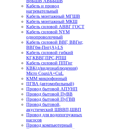
ВбБШВ АВББШВ
Кабель и провод
нагревательный
Кабель монтажный МГШВ
Кабель монтажный МКШ
Кабель силовой АВВГ ГОСТ
Кабель силовой NYM
однопроволочный
Кабель силовой ВВГ, ВВГнг,
ВВГбм-Пнг(А)-LS
Кабель силовой гибкий
КГ,КВВГ,ПРС,РПШ
Кабель силовой ППГнг
КВК(д/видеонаблюдения)
Micro CoaxiA+CuL
КММ микрофонный
ПГВА (автомобильный)
Провод бытовой АПУНП
Провод бытовой ПуВВ
Провод бытовой ПуГВВ
Провод бытовой,
акустический ШВВП,ШВП
Провод для водопогружных
насосов
Провод компьютерный