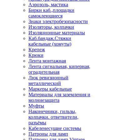
Аэрозоль, мастика
Бирки каб.,площадки
самоклеющиеся
Знаки электробезопасности
Изоляторы, колпачки
Изоляционные материалы
Каб.бандаж.Стяжки
кабельные (хомуты)
Крепеж
Крюки
Лента монтажная
Лента сигнальная, киперная,
оградительная
Люк ревизионный
металлический
Маркеры кабельные
Материалы для заземления и
молниезащита
Муфты
Наконечники, гильзы,
колпачки. ответвители,
разъёмы
Кабеленесущие системы
Патроны для ламп
Патроны для ламп Vintage