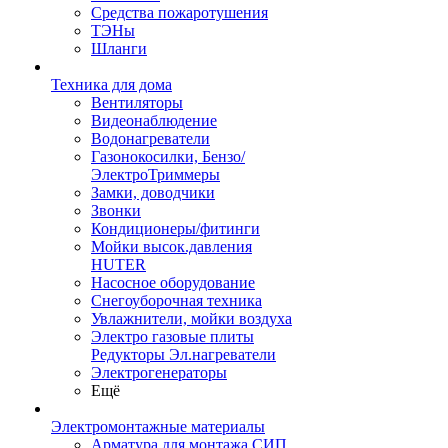
Средства пожаротушения
ТЭНы
Шланги
Техника для дома
Вентиляторы
Видеонаблюдение
Водонагреватели
Газонокосилки, Бензо/
ЭлектроТриммеры
Замки, доводчики
Звонки
Кондиционеры/фитинги
Мойки высок.давления
HUTER
Насосное оборудование
Снегоуборочная техника
Увлажнители, мойки воздуха
Электро газовые плиты
Редукторы Эл.нагреватели
Электрогенераторы
Ещё
Электромонтажные материалы
Арматура для монтажа СИП