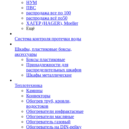
НУМ
ПВС
распродажа все по 100
распродажа всё по50
ХАГЕР (HAGER), Moeller
Ещё
Система контроля протечки воды
Шкафы, пластиковые боксы,
аксессуары
Боксы пластиковые
Принадлежности для
распределительных шкафов
Шкафы металлические
Теплотехника
Камины
Конвекторы
Обогрев труб, кровли,
водостоков
Обогреватели инфрактасные
Обогреватели масляные
Обогреватель газовый
Обогреватель на DIN-рейку