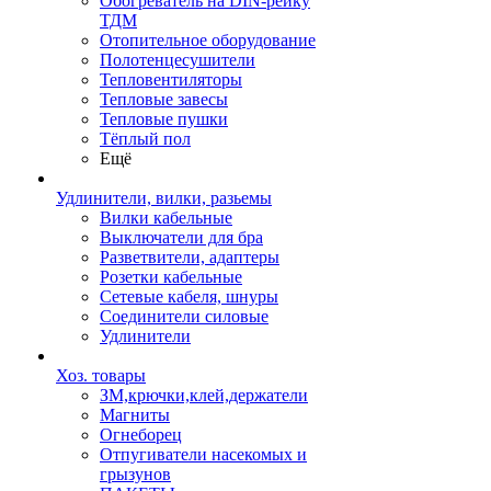
Обогреватель на DIN-рейку
ТДМ
Отопительное оборудование
Полотенцесушители
Тепловентиляторы
Тепловые завесы
Тепловые пушки
Тёплый пол
Ещё
Удлинители, вилки, разьемы
Вилки кабельные
Выключатели для бра
Разветвители, адаптеры
Розетки кабельные
Сетевые кабеля, шнуры
Соединители силовые
Удлинители
Хоз. товары
ЗМ,крючки,клей,держатели
Магниты
Огнеборец
Отпугиватели насекомых и
грызунов