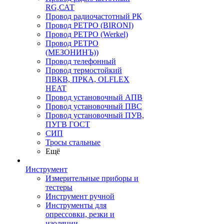
RG,САТ
Провод радиочастотный РК
Провод РЕТРО (BIRONI)
Провод РЕТРО (Werkel)
Провод РЕТРО
(МЕЗОНИНЪ))
Провод телефонный
Провод термостойкий
ПВКВ, ПРКА, OLFLEX
HEAT
Провод установочный АПВ
Провод установочный ПВС
Провод установочный ПУВ,
ПУГВ ГОСТ
СИП
Тросы стальные
Ещё
Инструмент
Измерительные приборы и
тестеры
Инструмент ручной
Инструменты для
опрессовки, резки и
изоляции