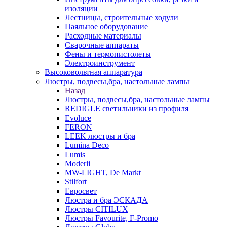
изоляции
Лестницы, строительные ходули
Паяльное оборудование
Расходные материалы
Сварочные аппараты
Фены и термопистолеты
Электроинструмент
Высоковольтная аппаратура
Люстры, подвесы,бра, настольные лампы
Назад
Люстры, подвесы,бра, настольные лампы
REDIGLE светильники из профиля
Evoluce
FERON
LEEK люстры и бра
Lumina Deco
Lumis
Moderli
MW-LIGHT, De Markt
Stilfort
Евросвет
Люстра и бра ЭСКАДА
Люстры CITILUX
Люстры Favourite, F-Promo