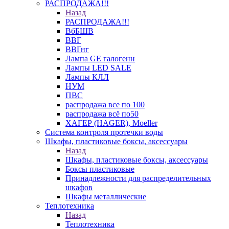
РАСПРОДАЖА!!!
Назад
РАСПРОДАЖА!!!
ВбБШВ
ВВГ
ВВГнг
Лампа GE галогенн
Лампы LED SALE
Лампы КЛЛ
НУМ
ПВС
распродажа все по 100
распродажа всё по50
ХАГЕР (HAGER), Moeller
Система контроля протечки воды
Шкафы, пластиковые боксы, аксессуары
Назад
Шкафы, пластиковые боксы, аксессуары
Боксы пластиковые
Принадлежности для распределительных
шкафов
Шкафы металлические
Теплотехника
Назад
Теплотехника