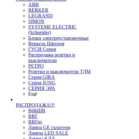
ABB
BERKER
LEGRAND
SIMON
SYSTEME ELECTRIC
(Schneider)
Блоки электроустановочные
Веркель Швеция
ГУСИ Серия
Распродажа розетки и
выключатели
РЕТРО
Розетки и выключатели ТДМ
Серия GIRA
Серия JUNG
СЕРИЯ ЭРА
Ещё
РАСПРОДАЖА!!!
ВбБШВ
ВВГ
ВВГнг
Лампа GE галогенн
Лампы LED SALE
Лампы КЛЛ