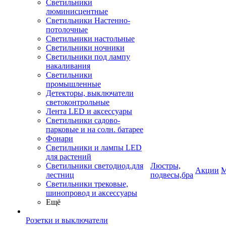
Светильники
люминисцентные
Светильники Настенно-
потолочные
Светильники настольные
Светильники ночники
Светильники под лампу
накаливания
Светильники
промышленные
Детекторы, выключатели
светоконтрольные
Лента LED и аксессуары
Светильники садово-
парковые и на солн. батарее
Фонари
Светильники и лампы LED
для растений
Светильники светодиод.для
Люстры,
Акции
М
лестниц
подвесы,бра
Светильники трековые,
шинопровод и аксессуары
Ещё
Розетки и выключатели