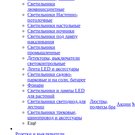
Светильники
люминисцентные
Светильники Настенно-
потолочные
Светильники настольные
Светильники ночники
Светильники под лампу
накаливания
Светильники
промышленные
Детекторы, выключатели
светоконтрольные
Лента LED и аксессуары
Светильники садово-
парковые и на солн. батарее
Фонари
Светильники и лампы LED
для растений
Светильники светодиод.для
Люстры,
Акции
М
лестниц
подвесы,бра
Светильники трековые,
шинопровод и аксессуары
Ещё
Розетки и выключатели