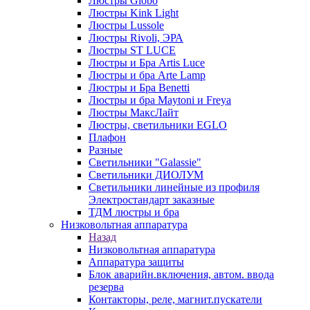
Люстры Globo
Люстры Kink Light
Люстры Lussole
Люстры Rivoli, ЭРА
Люстры ST LUCE
Люстры и Бра Artis Luce
Люстры и бра Arte Lamp
Люстры и Бра Benetti
Люстры и бра Maytoni и Freya
Люстры МаксЛайт
Люстры, светильники EGLO
Плафон
Разные
Светильники "Galassie"
Светильники ДИОЛУМ
Светильники линейные из профиля
Электростандарт заказные
ТДМ люстры и бра
Низковольтная аппаратура
Назад
Низковольтная аппаратура
Аппаратура защиты
Блок аварийн.включения, автом. ввода
резерва
Контакторы, реле, магнит.пускатели