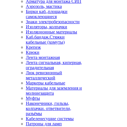
Арматура для монтажа СИП
Аэрозоль, мастика
Бирки каб.,площадки
самоклеющиеся
Знаки электробезопасности
Изоляторы, колпачки
Изоляционные материалы
Каб.бандаж.Стяжки
кабельные (хомуты)
Крепеж
Крюки
Лента монтажная
Лента сигнальная, киперная,
оградительная
Люк ревизионный
металлический
Маркеры кабельные
Материалы для заземления и
молниезащита
Муфты
Наконечники, гильзы,
колпачки. ответвители,
разъёмы
Кабеленесущие системы
Патроны для ламп