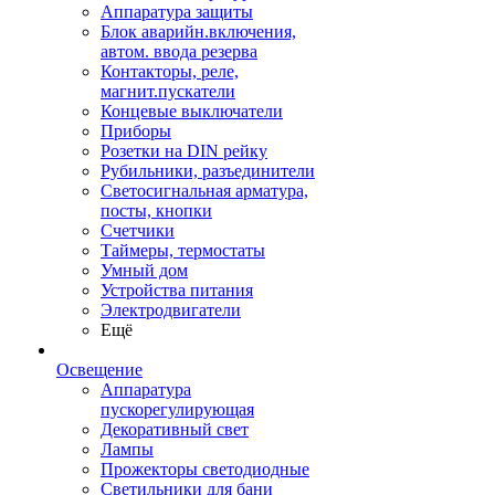
Аппаратура защиты
Блок аварийн.включения,
автом. ввода резерва
Контакторы, реле,
магнит.пускатели
Концевые выключатели
Приборы
Розетки на DIN рейку
Рубильники, разъединители
Светосигнальная арматура,
посты, кнопки
Счетчики
Таймеры, термостаты
Умный дом
Устройства питания
Электродвигатели
Ещё
Освещение
Аппаратура
пускорегулирующая
Декоративный свет
Лампы
Прожекторы светодиодные
Светильники для бани