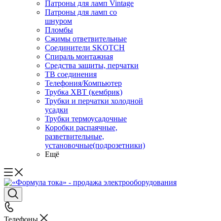
Патроны для ламп Vintage
Патроны для ламп со
шнуром
Пломбы
Сжимы ответвительные
Соединители SKOTCH
Спираль монтажная
Средства защиты, перчатки
ТВ соединения
Телефония/Компьютер
Трубка ХВТ (кембрик)
Трубки и перчатки холодной
усадки
Трубки термоусадочные
Коробки распаячные,
разветвительные,
установочные(подрозетники)
Ещё
Телефоны