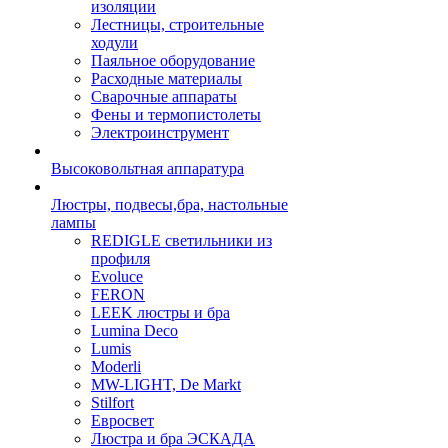
изоляции
Лестницы, строительные
ходули
Паяльное оборудование
Расходные материалы
Сварочные аппараты
Фены и термопистолеты
Электроинструмент
Высоковольтная аппаратура
Люстры, подвесы,бра, настольные
лампы
REDIGLE светильники из
профиля
Evoluce
FERON
LEEK люстры и бра
Lumina Deco
Lumis
Moderli
MW-LIGHT, De Markt
Stilfort
Евросвет
Люстра и бра ЭСКАДА