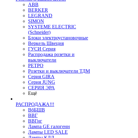
ABB
BERKER
LEGRAND
SIMON
SYSTEME ELECTRIC
(Schneider)
Блоки электроустановочные
Веркель Швеция
ГУСИ Серия
Распродажа розетки и
выключатели
РЕТРО
Розетки и выключатели ТДМ
Серия GIRA
Серия JUNG
СЕРИЯ ЭРА
Ещё
РАСПРОДАЖА!!!
ВбБШВ
ВВГ
ВВГнг
Лампа GE галогенн
Лампы LED SALE
Лампы КЛЛ