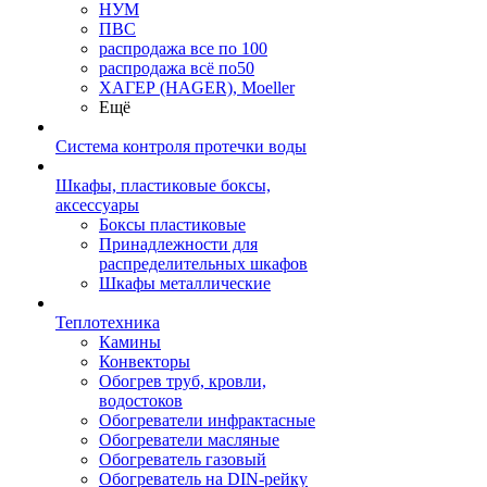
НУМ
ПВС
распродажа все по 100
распродажа всё по50
ХАГЕР (HAGER), Moeller
Ещё
Система контроля протечки воды
Шкафы, пластиковые боксы,
аксессуары
Боксы пластиковые
Принадлежности для
распределительных шкафов
Шкафы металлические
Теплотехника
Камины
Конвекторы
Обогрев труб, кровли,
водостоков
Обогреватели инфрактасные
Обогреватели масляные
Обогреватель газовый
Обогреватель на DIN-рейку