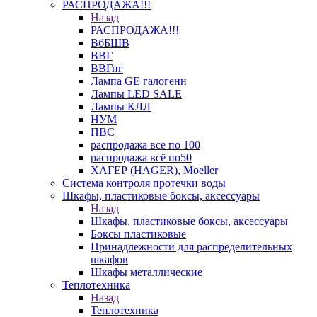
РАСПРОДАЖА!!!
Назад
РАСПРОДАЖА!!!
ВбБШВ
ВВГ
ВВГнг
Лампа GE галогенн
Лампы LED SALE
Лампы КЛЛ
НУМ
ПВС
распродажа все по 100
распродажа всё по50
ХАГЕР (HAGER), Moeller
Система контроля протечки воды
Шкафы, пластиковые боксы, аксессуары
Назад
Шкафы, пластиковые боксы, аксессуары
Боксы пластиковые
Принадлежности для распределительных
шкафов
Шкафы металлические
Теплотехника
Назад
Теплотехника