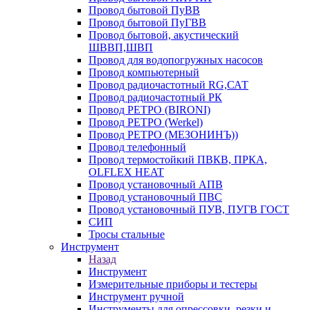
Провод бытовой ПуВВ
Провод бытовой ПуГВВ
Провод бытовой, акустический
ШВВП,ШВП
Провод для водопогружных насосов
Провод компьютерный
Провод радиочастотный RG,САТ
Провод радиочастотный РК
Провод РЕТРО (BIRONI)
Провод РЕТРО (Werkel)
Провод РЕТРО (МЕЗОНИНЪ))
Провод телефонный
Провод термостойкий ПВКВ, ПРКА,
OLFLEX HEAT
Провод установочный АПВ
Провод установочный ПВС
Провод установочный ПУВ, ПУГВ ГОСТ
СИП
Тросы стальные
Инструмент
Назад
Инструмент
Измерительные приборы и тестеры
Инструмент ручной
Инструменты для опрессовки, резки и