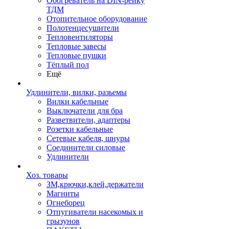
Обогреватель на DIN-рейку
ТДМ
Отопительное оборудование
Полотенцесушители
Тепловентиляторы
Тепловые завесы
Тепловые пушки
Тёплый пол
Ещё
Удлинители, вилки, разьемы
Вилки кабельные
Выключатели для бра
Разветвители, адаптеры
Розетки кабельные
Сетевые кабеля, шнуры
Соединители силовые
Удлинители
Хоз. товары
ЗМ,крючки,клей,держатели
Магниты
Огнеборец
Отпугиватели насекомых и
грызунов