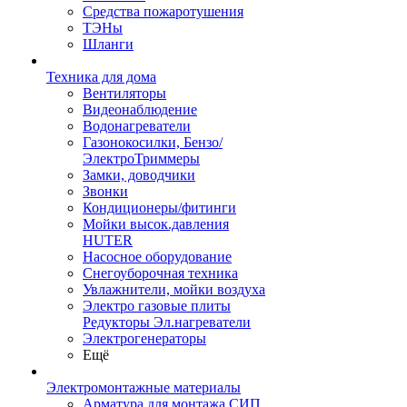
Средства пожаротушения
ТЭНы
Шланги
Техника для дома
Вентиляторы
Видеонаблюдение
Водонагреватели
Газонокосилки, Бензо/
ЭлектроТриммеры
Замки, доводчики
Звонки
Кондиционеры/фитинги
Мойки высок.давления
HUTER
Насосное оборудование
Снегоуборочная техника
Увлажнители, мойки воздуха
Электро газовые плиты
Редукторы Эл.нагреватели
Электрогенераторы
Ещё
Электромонтажные материалы
Арматура для монтажа СИП