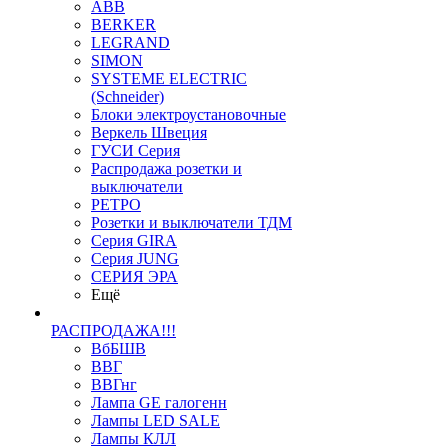
ABB
BERKER
LEGRAND
SIMON
SYSTEME ELECTRIC
(Schneider)
Блоки электроустановочные
Веркель Швеция
ГУСИ Серия
Распродажа розетки и
выключатели
РЕТРО
Розетки и выключатели ТДМ
Серия GIRA
Серия JUNG
СЕРИЯ ЭРА
Ещё
РАСПРОДАЖА!!!
ВбБШВ
ВВГ
ВВГнг
Лампа GE галогенн
Лампы LED SALE
Лампы КЛЛ