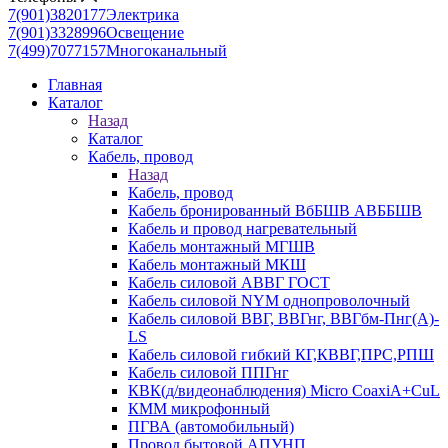
7(901)3820177
Электрика
7(901)3328996
Освещение
7(499)7077157
Многоканальный
Главная
Каталог
Назад
Каталог
Кабель, провод
Назад
Кабель, провод
Кабель бронированный ВбБШВ АВББШВ
Кабель и провод нагревательный
Кабель монтажный МГШВ
Кабель монтажный МКШ
Кабель силовой АВВГ ГОСТ
Кабель силовой NYM однопроволочный
Кабель силовой ВВГ, ВВГнг, ВВГбм-Пнг(А)-
LS
Кабель силовой гибкий КГ,КВВГ,ПРС,РПШ
Кабель силовой ППГнг
КВК(д/видеонаблюдения) Micro CoaxiA+CuL
КММ микрофонный
ПГВА (автомобильный)
Провод бытовой АПУНП