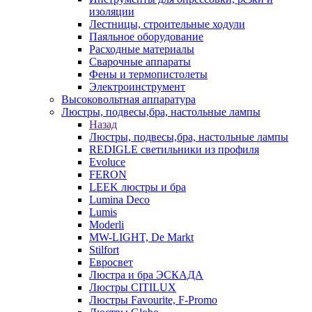
изоляции
Лестницы, строительные ходули
Паяльное оборудование
Расходные материалы
Сварочные аппараты
Фены и термопистолеты
Электроинструмент
Высоковольтная аппаратура
Люстры, подвесы,бра, настольные лампы
Назад
Люстры, подвесы,бра, настольные лампы
REDIGLE светильники из профиля
Evoluce
FERON
LEEK люстры и бра
Lumina Deco
Lumis
Moderli
MW-LIGHT, De Markt
Stilfort
Евросвет
Люстра и бра ЭСКАДА
Люстры CITILUX
Люстры Favourite, F-Promo