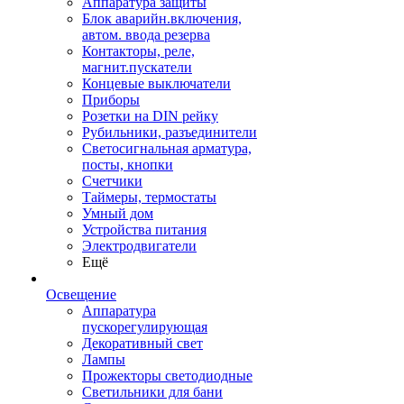
Аппаратура защиты
Блок аварийн.включения,
автом. ввода резерва
Контакторы, реле,
магнит.пускатели
Концевые выключатели
Приборы
Розетки на DIN рейку
Рубильники, разъединители
Светосигнальная арматура,
посты, кнопки
Счетчики
Таймеры, термостаты
Умный дом
Устройства питания
Электродвигатели
Ещё
Освещение
Аппаратура
пускорегулирующая
Декоративный свет
Лампы
Прожекторы светодиодные
Светильники для бани