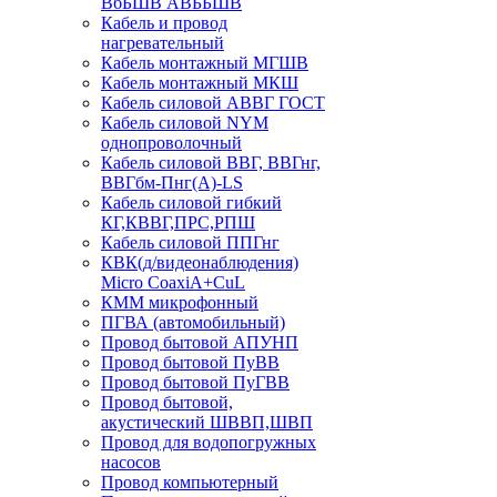
ВбБШВ АВББШВ
Кабель и провод
нагревательный
Кабель монтажный МГШВ
Кабель монтажный МКШ
Кабель силовой АВВГ ГОСТ
Кабель силовой NYM
однопроволочный
Кабель силовой ВВГ, ВВГнг,
ВВГбм-Пнг(А)-LS
Кабель силовой гибкий
КГ,КВВГ,ПРС,РПШ
Кабель силовой ППГнг
КВК(д/видеонаблюдения)
Micro CoaxiA+CuL
КММ микрофонный
ПГВА (автомобильный)
Провод бытовой АПУНП
Провод бытовой ПуВВ
Провод бытовой ПуГВВ
Провод бытовой,
акустический ШВВП,ШВП
Провод для водопогружных
насосов
Провод компьютерный