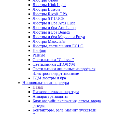
Люстры Globo
Люстры Kink Light
Люстры Lussole
Люстры Rivoli, ЭРА
Люстры ST LUCE
Люстры и Бра Artis Luce
Люстры и бра Arte Lamp
Люстры и Бра Benetti
Люстры и бра Maytoni и Freya
Люстры МаксЛайт
Люстры, светильники EGLO
Плафон
Разные
Светильники "Galassie"
Светильники ДИОЛУМ
Светильники линейные из профиля
Электростандарт заказные
ТДМ люстры и бра
Низковольтная аппаратура
Назад
Низковольтная аппаратура
Аппаратура защиты
Блок аварийн.включения, автом. ввода
резерва
Контакторы, реле, магнит.пускатели