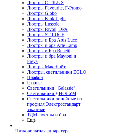
Люстры CITILUX
Люстры Favourite, F-Promo
Люстры Globo
Люстры Kink Light
Люстры Lussole
Люстры Rivoli, ЭРА
Люстры ST LUCE
Люстры и Бра Artis Luce
Люстры и бра Arte Lamp
Люстры и Бра Benetti
Люстры и бра Maytoni и
Freya
Люстры МаксЛайт
Люстры, светильники EGLO
Плафон
Разные
Светильники "Galassie"
Светильники ДИОЛУМ
Светильники линейные из
профиля Электростандарт
заказные
ТДМ люстры и бра
Ещё
Низковольтная аппаратура