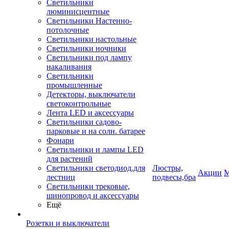
Светильники
люминисцентные
Светильники Настенно-
потолочные
Светильники настольные
Светильники ночники
Светильники под лампу
накаливания
Светильники
промышленные
Детекторы, выключатели
светоконтрольные
Лента LED и аксессуары
Светильники садово-
парковые и на солн. батарее
Фонари
Светильники и лампы LED
для растений
Светильники светодиод.для
Люстры,
Акции
М
лестниц
подвесы,бра
Светильники трековые,
шинопровод и аксессуары
Ещё
Розетки и выключатели