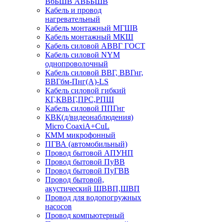
ВбБШВ АВББШВ
Кабель и провод
нагревательный
Кабель монтажный МГШВ
Кабель монтажный МКШ
Кабель силовой АВВГ ГОСТ
Кабель силовой NYM
однопроволочный
Кабель силовой ВВГ, ВВГнг,
ВВГбм-Пнг(А)-LS
Кабель силовой гибкий
КГ,КВВГ,ПРС,РПШ
Кабель силовой ППГнг
КВК(д/видеонаблюдения)
Micro CoaxiA+CuL
КММ микрофонный
ПГВА (автомобильный)
Провод бытовой АПУНП
Провод бытовой ПуВВ
Провод бытовой ПуГВВ
Провод бытовой,
акустический ШВВП,ШВП
Провод для водопогружных
насосов
Провод компьютерный