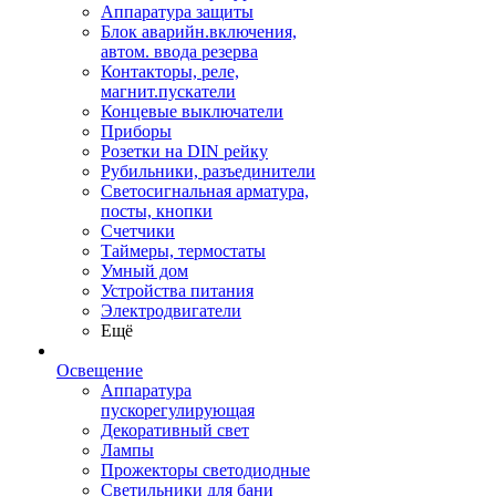
Аппаратура защиты
Блок аварийн.включения,
автом. ввода резерва
Контакторы, реле,
магнит.пускатели
Концевые выключатели
Приборы
Розетки на DIN рейку
Рубильники, разъединители
Светосигнальная арматура,
посты, кнопки
Счетчики
Таймеры, термостаты
Умный дом
Устройства питания
Электродвигатели
Ещё
Освещение
Аппаратура
пускорегулирующая
Декоративный свет
Лампы
Прожекторы светодиодные
Светильники для бани