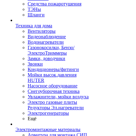
Средства пожаротушения
ТЭНы
Шланги
Техника для дома
Вентиляторы
Видеонаблюдение
Водонагреватели
Газонокосилки, Бензо/
ЭлектроТриммеры
Замки, доводчики
Звонки
Кондиционеры/фитинги
Мойки высок.давления
HUTER
Насосное оборудование
Снегоуборочная техника
Увлажнители, мойки воздуха
Электро газовые плиты
Редукторы Эл.нагреватели
Электрогенераторы
Ещё
Электромонтажные материалы
Арматура для монтажа СИП