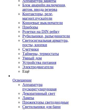
Аппаратура защиты
Блок аварийн.включения,
автом. ввода резерва
Контакторы, реле,
магнит.пускатели
Концевые выключатели
Приборы
Розетки на DIN рейку
Рубильники, разъединители
Светосигнальная арматура,
посты, кнопки
Счетчики
Таймеры, термостаты
Умный дом
Устройства питания
Электродвигатели
Ещё
Освещение
Аппаратура
пускорегулирующая
Декоративный свет
Лампы
Прожекторы светодиодные
Светильники для бани