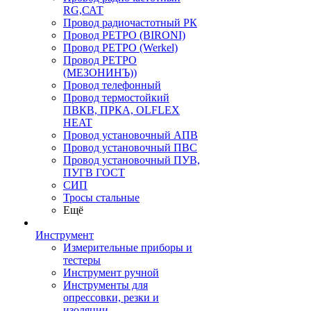
RG,САТ
Провод радиочастотный РК
Провод РЕТРО (BIRONI)
Провод РЕТРО (Werkel)
Провод РЕТРО
(МЕЗОНИНЪ))
Провод телефонный
Провод термостойкий
ПВКВ, ПРКА, OLFLEX
HEAT
Провод установочный АПВ
Провод установочный ПВС
Провод установочный ПУВ,
ПУГВ ГОСТ
СИП
Тросы стальные
Ещё
Инструмент
Измерительные приборы и
тестеры
Инструмент ручной
Инструменты для
опрессовки, резки и
изоляции