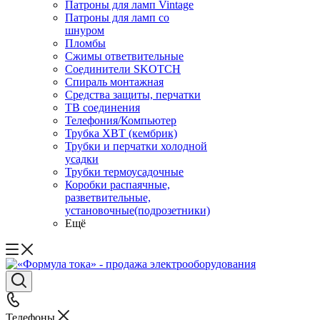
Патроны для ламп Vintage
Патроны для ламп со
шнуром
Пломбы
Сжимы ответвительные
Соединители SKOTCH
Спираль монтажная
Средства защиты, перчатки
ТВ соединения
Телефония/Компьютер
Трубка ХВТ (кембрик)
Трубки и перчатки холодной
усадки
Трубки термоусадочные
Коробки распаячные,
разветвительные,
установочные(подрозетники)
Ещё
Телефоны