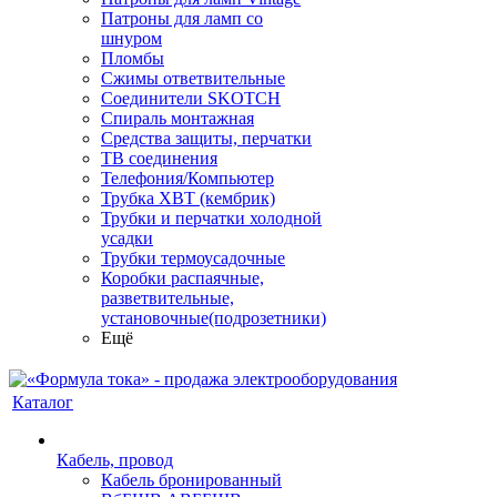
Патроны для ламп со
шнуром
Пломбы
Сжимы ответвительные
Соединители SKOTCH
Спираль монтажная
Средства защиты, перчатки
ТВ соединения
Телефония/Компьютер
Трубка ХВТ (кембрик)
Трубки и перчатки холодной
усадки
Трубки термоусадочные
Коробки распаячные,
разветвительные,
установочные(подрозетники)
Ещё
Каталог
Кабель, провод
Кабель бронированный