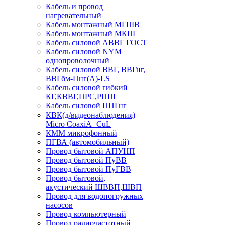
Кабель и провод
нагревательный
Кабель монтажный МГШВ
Кабель монтажный МКШ
Кабель силовой АВВГ ГОСТ
Кабель силовой NYM
однопроволочный
Кабель силовой ВВГ, ВВГнг,
ВВГбм-Пнг(А)-LS
Кабель силовой гибкий
КГ,КВВГ,ПРС,РПШ
Кабель силовой ППГнг
КВК(д/видеонаблюдения)
Micro CoaxiA+CuL
КММ микрофонный
ПГВА (автомобильный)
Провод бытовой АПУНП
Провод бытовой ПуВВ
Провод бытовой ПуГВВ
Провод бытовой,
акустический ШВВП,ШВП
Провод для водопогружных
насосов
Провод компьютерный
Провод радиочастотный