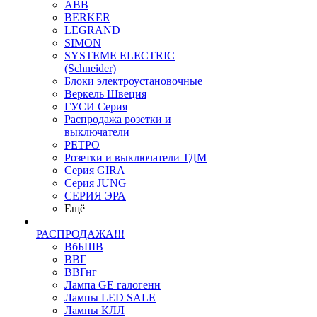
ABB
BERKER
LEGRAND
SIMON
SYSTEME ELECTRIC
(Schneider)
Блоки электроустановочные
Веркель Швеция
ГУСИ Серия
Распродажа розетки и
выключатели
РЕТРО
Розетки и выключатели ТДМ
Серия GIRA
Серия JUNG
СЕРИЯ ЭРА
Ещё
РАСПРОДАЖА!!!
ВбБШВ
ВВГ
ВВГнг
Лампа GE галогенн
Лампы LED SALE
Лампы КЛЛ