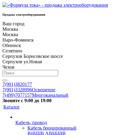
Продажа электрооборудования
Ваш город
Москва
Москва
Наро-Фоминск
Обнинск
Селятино
Серпухов Борисовское шоссе
Серпухов ул.Новая
Чехов
7(901)3820177
7(901)3328996
Освещение
7(499)7077157
Многоканальный
Звоните с 9:00 до 19:00
Каталог
Кабель, провод
Кабель бронированный
ВбБШВ АВББШВ