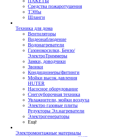
ПАКЕТЫ
Средства пожаротушения
ТЭНы
Шланги
Техника для дома
Вентиляторы
Видеонаблюдение
Водонагреватели
Газонокосилки, Бензо/
ЭлектроТриммеры
Замки, доводчики
Звонки
Кондиционеры/фитинги
Мойки высок.давления
HUTER
Насосное оборудование
Снегоуборочная техника
Увлажнители, мойки воздуха
Электро газовые плиты
Редукторы Эл.нагреватели
Электрогенераторы
Ещё
Электромонтажные материалы