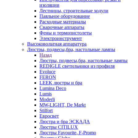
изоляции
Лестницы, строительные ходули
Паяльное оборудование
Расходные материалы
Сварочные аппараты
Фены и термопистолеты
Электроинструмент
Высоковольтная аппаратура
Люстры, подвесы,бра, настольные лампы
Назад
Люстры, подвесы,бра, настольные лампы
REDIGLE светильники из профиля
Evoluce
FERON
LEEK люстры и бра
Lumina Deco
Lumis
Moderli
MW-LIGHT, De Markt
Stilfort
Евросвет
Люстра и бра ЭСКАДА
Люстры CITILUX
Люстры Favourite, F-Promo