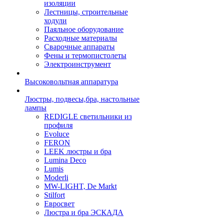
изоляции
Лестницы, строительные
ходули
Паяльное оборудование
Расходные материалы
Сварочные аппараты
Фены и термопистолеты
Электроинструмент
Высоковольтная аппаратура
Люстры, подвесы,бра, настольные
лампы
REDIGLE светильники из
профиля
Evoluce
FERON
LEEK люстры и бра
Lumina Deco
Lumis
Moderli
MW-LIGHT, De Markt
Stilfort
Евросвет
Люстра и бра ЭСКАДА