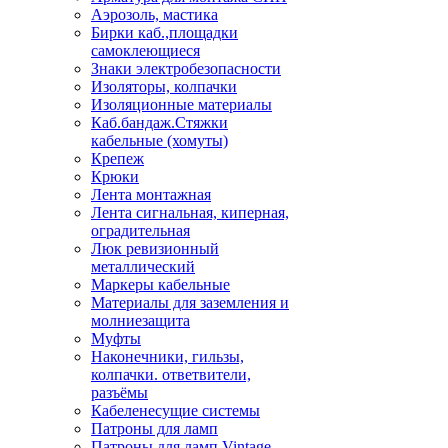
Аэрозоль, мастика
Бирки каб.,площадки
самоклеющиеся
Знаки электробезопасности
Изоляторы, колпачки
Изоляционные материалы
Каб.бандаж.Стяжки
кабельные (хомуты)
Крепеж
Крюки
Лента монтажная
Лента сигнальная, киперная,
оградительная
Люк ревизионный
металлический
Маркеры кабельные
Материалы для заземления и
молниезащита
Муфты
Наконечники, гильзы,
колпачки. ответвители,
разъёмы
Кабеленесущие системы
Патроны для ламп
Патроны для ламп Vintage