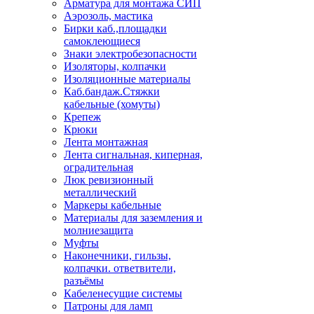
Арматура для монтажа СИП
Аэрозоль, мастика
Бирки каб.,площадки
самоклеющиеся
Знаки электробезопасности
Изоляторы, колпачки
Изоляционные материалы
Каб.бандаж.Стяжки
кабельные (хомуты)
Крепеж
Крюки
Лента монтажная
Лента сигнальная, киперная,
оградительная
Люк ревизионный
металлический
Маркеры кабельные
Материалы для заземления и
молниезащита
Муфты
Наконечники, гильзы,
колпачки. ответвители,
разъёмы
Кабеленесущие системы
Патроны для ламп