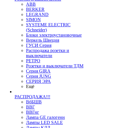
ABB
BERKER
LEGRAND
SIMON
SYSTEME ELECTRIC
(Schneider)
Блоки электроустановочные
Веркель Швеция
ГУСИ Серия
Распродажа розетки и
выключатели
РЕТРО
Розетки и выключатели ТДМ
Серия GIRA
Серия JUNG
СЕРИЯ ЭРА
Ещё
РАСПРОДАЖА!!!
ВбБШВ
ВВГ
ВВГнг
Лампа GE галогенн
Лампы LED SALE
Лампы КЛЛ