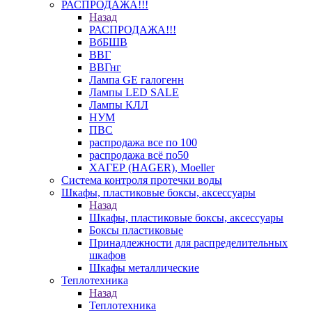
РАСПРОДАЖА!!!
Назад
РАСПРОДАЖА!!!
ВбБШВ
ВВГ
ВВГнг
Лампа GE галогенн
Лампы LED SALE
Лампы КЛЛ
НУМ
ПВС
распродажа все по 100
распродажа всё по50
ХАГЕР (HAGER), Moeller
Система контроля протечки воды
Шкафы, пластиковые боксы, аксессуары
Назад
Шкафы, пластиковые боксы, аксессуары
Боксы пластиковые
Принадлежности для распределительных
шкафов
Шкафы металлические
Теплотехника
Назад
Теплотехника