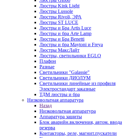
Люстры Globo
Люстры Kink Light
Люстры Lussole
Люстры Rivoli, ЭРА
Люстры ST LUCE
Люстры и Бра Artis Luce
Люстры и бра Arte Lamp
Люстры и Бра Benetti
Люстры и бра Maytoni и Freya
Люстры МаксЛайт
Люстры, светильники EGLO
Плафон
Разные
Светильники "Galassie"
Светильники ДИОЛУМ
Светильники линейные из профиля
Электростандарт заказные
ТДМ люстры и бра
Низковольтная аппаратура
Назад
Низковольтная аппаратура
Аппаратура защиты
Блок аварийн.включения, автом. ввода
резерва
Контакторы, реле, магнит.пускатели