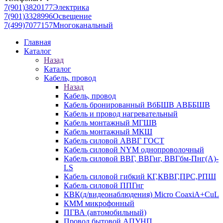
7(901)3820177
Электрика
7(901)3328996
Освещение
7(499)7077157
Многоканальный
Главная
Каталог
Назад
Каталог
Кабель, провод
Назад
Кабель, провод
Кабель бронированный ВбБШВ АВББШВ
Кабель и провод нагревательный
Кабель монтажный МГШВ
Кабель монтажный МКШ
Кабель силовой АВВГ ГОСТ
Кабель силовой NYM однопроволочный
Кабель силовой ВВГ, ВВГнг, ВВГбм-Пнг(А)-
LS
Кабель силовой гибкий КГ,КВВГ,ПРС,РПШ
Кабель силовой ППГнг
КВК(д/видеонаблюдения) Micro CoaxiA+CuL
КММ микрофонный
ПГВА (автомобильный)
Провод бытовой АПУНП