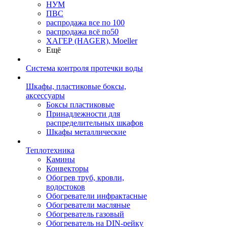
НУМ
ПВС
распродажа все по 100
распродажа всё по50
ХАГЕР (HAGER), Moeller
Ещё
Система контроля протечки воды
Шкафы, пластиковые боксы,
аксессуары
Боксы пластиковые
Принадлежности для
распределительных шкафов
Шкафы металлические
Теплотехника
Камины
Конвекторы
Обогрев труб, кровли,
водостоков
Обогреватели инфрактасные
Обогреватели масляные
Обогреватель газовый
Обогреватель на DIN-рейку