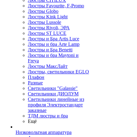
Люстры CITILUX
Люстры Favourite, F-Promo
Люстры Globo
Люстры Kink Light
Люстры Lussole
Люстры Rivoli, ЭРА
Люстры ST LUCE
Люстры и Бра Artis Luce
Люстры и бра Arte Lamp
Люстры и Бра Benetti
Люстры и бра Maytoni и
Freya
Люстры МаксЛайт
Люстры, светильники EGLO
Плафон
Разные
Светильники "Galassie"
Светильники ДИОЛУМ
Светильники линейные из
профиля Электростандарт
заказные
ТДМ люстры и бра
Ещё
Низковольтная аппаратура