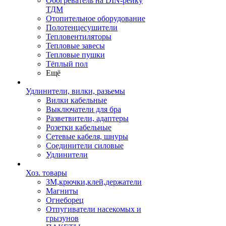
Обогреватель на DIN-рейку
ТДМ
Отопительное оборудование
Полотенцесушители
Тепловентиляторы
Тепловые завесы
Тепловые пушки
Тёплый пол
Ещё
Удлинители, вилки, разьемы
Вилки кабельные
Выключатели для бра
Разветвители, адаптеры
Розетки кабельные
Сетевые кабеля, шнуры
Соединители силовые
Удлинители
Хоз. товары
ЗМ,крючки,клей,держатели
Магниты
Огнеборец
Отпугиватели насекомых и
грызунов