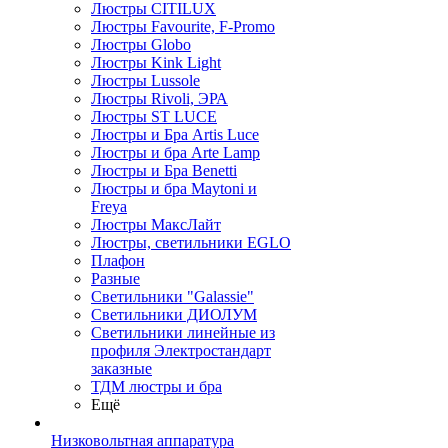
Люстры CITILUX
Люстры Favourite, F-Promo
Люстры Globo
Люстры Kink Light
Люстры Lussole
Люстры Rivoli, ЭРА
Люстры ST LUCE
Люстры и Бра Artis Luce
Люстры и бра Arte Lamp
Люстры и Бра Benetti
Люстры и бра Maytoni и
Freya
Люстры МаксЛайт
Люстры, светильники EGLO
Плафон
Разные
Светильники "Galassie"
Светильники ДИОЛУМ
Светильники линейные из
профиля Электростандарт
заказные
ТДМ люстры и бра
Ещё
Низковольтная аппаратура