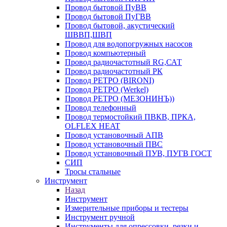
Провод бытовой ПуВВ
Провод бытовой ПуГВВ
Провод бытовой, акустический
ШВВП,ШВП
Провод для водопогружных насосов
Провод компьютерный
Провод радиочастотный RG,САТ
Провод радиочастотный РК
Провод РЕТРО (BIRONI)
Провод РЕТРО (Werkel)
Провод РЕТРО (МЕЗОНИНЪ))
Провод телефонный
Провод термостойкий ПВКВ, ПРКА,
OLFLEX HEAT
Провод установочный АПВ
Провод установочный ПВС
Провод установочный ПУВ, ПУГВ ГОСТ
СИП
Тросы стальные
Инструмент
Назад
Инструмент
Измерительные приборы и тестеры
Инструмент ручной
Инструменты для опрессовки, резки и