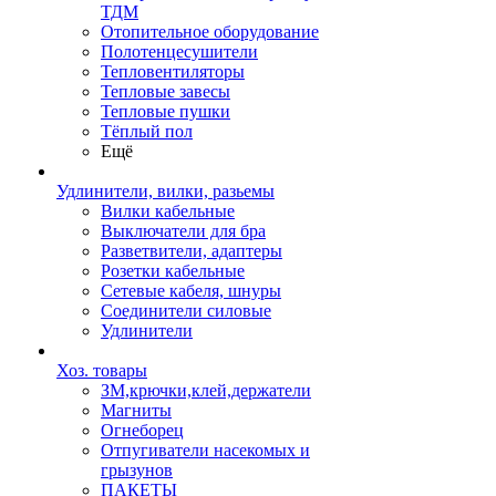
ТДМ
Отопительное оборудование
Полотенцесушители
Тепловентиляторы
Тепловые завесы
Тепловые пушки
Тёплый пол
Ещё
Удлинители, вилки, разьемы
Вилки кабельные
Выключатели для бра
Разветвители, адаптеры
Розетки кабельные
Сетевые кабеля, шнуры
Соединители силовые
Удлинители
Хоз. товары
ЗМ,крючки,клей,держатели
Магниты
Огнеборец
Отпугиватели насекомых и
грызунов
ПАКЕТЫ