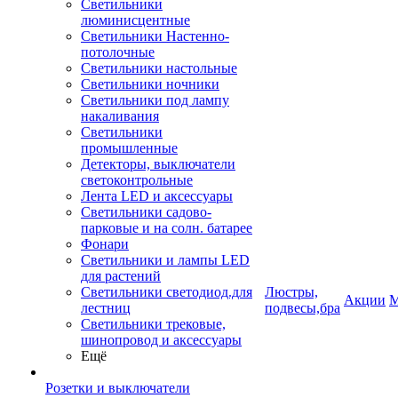
Светильники
люминисцентные
Светильники Настенно-
потолочные
Светильники настольные
Светильники ночники
Светильники под лампу
накаливания
Светильники
промышленные
Детекторы, выключатели
светоконтрольные
Лента LED и аксессуары
Светильники садово-
парковые и на солн. батарее
Фонари
Светильники и лампы LED
для растений
Светильники светодиод.для
Люстры,
Акции
М
лестниц
подвесы,бра
Светильники трековые,
шинопровод и аксессуары
Ещё
Розетки и выключатели