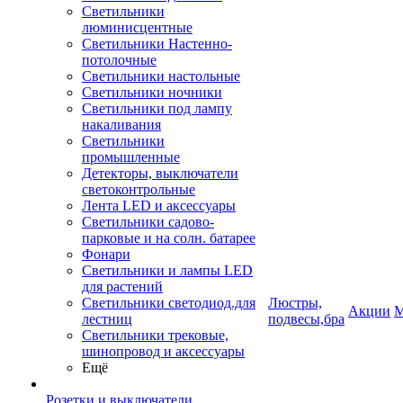
Светильники
люминисцентные
Светильники Настенно-
потолочные
Светильники настольные
Светильники ночники
Светильники под лампу
накаливания
Светильники
промышленные
Детекторы, выключатели
светоконтрольные
Лента LED и аксессуары
Светильники садово-
парковые и на солн. батарее
Фонари
Светильники и лампы LED
для растений
Светильники светодиод.для
Люстры,
Акции
М
лестниц
подвесы,бра
Светильники трековые,
шинопровод и аксессуары
Ещё
Розетки и выключатели