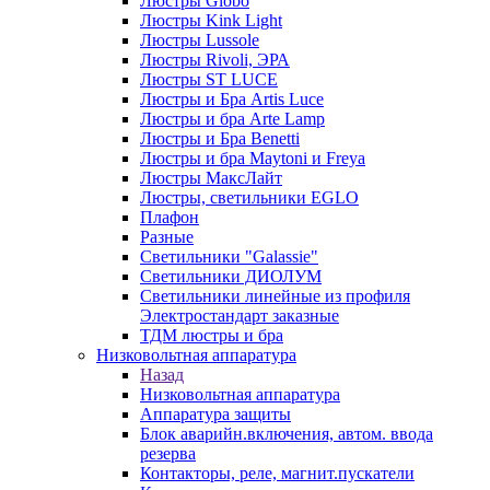
Люстры Globo
Люстры Kink Light
Люстры Lussole
Люстры Rivoli, ЭРА
Люстры ST LUCE
Люстры и Бра Artis Luce
Люстры и бра Arte Lamp
Люстры и Бра Benetti
Люстры и бра Maytoni и Freya
Люстры МаксЛайт
Люстры, светильники EGLO
Плафон
Разные
Светильники "Galassie"
Светильники ДИОЛУМ
Светильники линейные из профиля
Электростандарт заказные
ТДМ люстры и бра
Низковольтная аппаратура
Назад
Низковольтная аппаратура
Аппаратура защиты
Блок аварийн.включения, автом. ввода
резерва
Контакторы, реле, магнит.пускатели