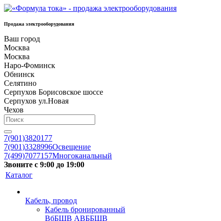
Продажа электрооборудования
Ваш город
Москва
Москва
Наро-Фоминск
Обнинск
Селятино
Серпухов Борисовское шоссе
Серпухов ул.Новая
Чехов
7(901)3820177
7(901)3328996
Освещение
7(499)7077157
Многоканальный
Звоните с 9:00 до 19:00
Каталог
Кабель, провод
Кабель бронированный
ВбБШВ АВББШВ