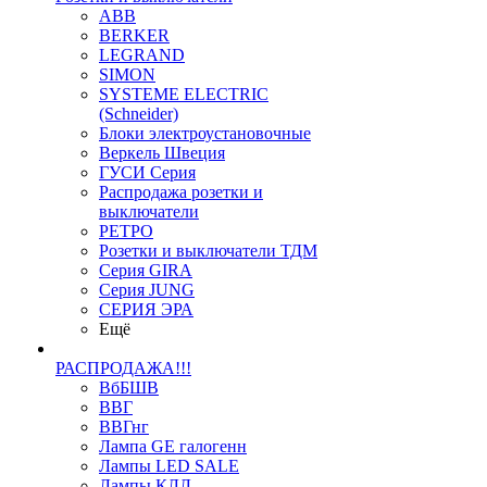
ABB
BERKER
LEGRAND
SIMON
SYSTEME ELECTRIC
(Schneider)
Блоки электроустановочные
Веркель Швеция
ГУСИ Серия
Распродажа розетки и
выключатели
РЕТРО
Розетки и выключатели ТДМ
Серия GIRA
Серия JUNG
СЕРИЯ ЭРА
Ещё
РАСПРОДАЖА!!!
ВбБШВ
ВВГ
ВВГнг
Лампа GE галогенн
Лампы LED SALE
Лампы КЛЛ