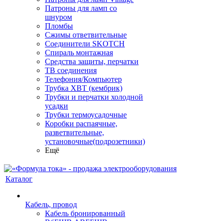
Патроны для ламп со
шнуром
Пломбы
Сжимы ответвительные
Соединители SKOTCH
Спираль монтажная
Средства защиты, перчатки
ТВ соединения
Телефония/Компьютер
Трубка ХВТ (кембрик)
Трубки и перчатки холодной
усадки
Трубки термоусадочные
Коробки распаячные,
разветвительные,
установочные(подрозетники)
Ещё
Каталог
Кабель, провод
Кабель бронированный