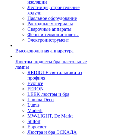
изоляции
Лестницы, строительные
ходули
Паяльное оборудование
Расходные материалы
Сварочные аппараты
Фены и термопистолеты
Электроинструмент
Высоковольтная аппаратура
Люстры, подвесы,бра, настольные
лампы
REDIGLE светильники из
профиля
Evoluce
FERON
LEEK люстры и бра
Lumina Deco
Lumis
Moderli
MW-LIGHT, De Markt
Stilfort
Евросвет
Люстра и бра ЭСКАДА