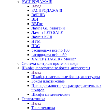
РАСПРОДАЖА!!!
Назад
РАСПРОДАЖА!!!
ВбБШВ
ВВГ
ВВГнг
Лампа GE галогенн
Лампы LED SALE
Лампы КЛЛ
НУМ
ПВС
распродажа все по 100
распродажа всё по50
ХАГЕР (HAGER), Moeller
Система контроля протечки воды
Шкафы, пластиковые боксы, аксессуары
Назад
Шкафы, пластиковые боксы, аксессуары
Боксы пластиковые
Принадлежности для распределительных
шкафов
Шкафы металлические
Теплотехника
Назад
Теплотехника