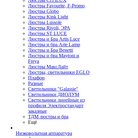
Люстры CITILUX
Люстры Favourite, F-Promo
Люстры Globo
Люстры Kink Light
Люстры Lussole
Люстры Rivoli, ЭРА
Люстры ST LUCE
Люстры и Бра Artis Luce
Люстры и бра Arte Lamp
Люстры и Бра Benetti
Люстры и бра Maytoni и
Freya
Люстры МаксЛайт
Люстры, светильники EGLO
Плафон
Разные
Светильники "Galassie"
Светильники ДИОЛУМ
Светильники линейные из
профиля Электростандарт
заказные
ТДМ люстры и бра
Ещё
Низковольтная аппаратура