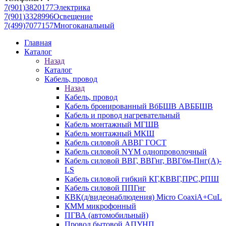
7(901)3820177
Электрика
7(901)3328996
Освещение
7(499)7077157
Многоканальный
Главная
Каталог
Назад
Каталог
Кабель, провод
Назад
Кабель, провод
Кабель бронированный ВбБШВ АВББШВ
Кабель и провод нагревательный
Кабель монтажный МГШВ
Кабель монтажный МКШ
Кабель силовой АВВГ ГОСТ
Кабель силовой NYM однопроволочный
Кабель силовой ВВГ, ВВГнг, ВВГбм-Пнг(А)-
LS
Кабель силовой гибкий КГ,КВВГ,ПРС,РПШ
Кабель силовой ППГнг
КВК(д/видеонаблюдения) Micro CoaxiA+CuL
КММ микрофонный
ПГВА (автомобильный)
Провод бытовой АПУНП