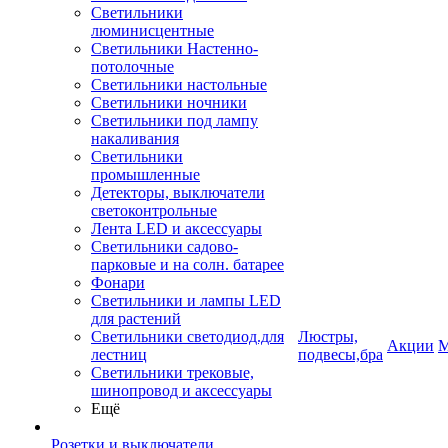
Светильники
люминисцентные
Светильники Настенно-
потолочные
Светильники настольные
Светильники ночники
Светильники под лампу
накаливания
Светильники
промышленные
Детекторы, выключатели
светоконтрольные
Лента LED и аксессуары
Светильники садово-
парковые и на солн. батарее
Фонари
Светильники и лампы LED
для растений
Светильники светодиод.для
Люстры,
Акции
М
лестниц
подвесы,бра
Светильники трековые,
шинопровод и аксессуары
Ещё
Розетки и выключатели