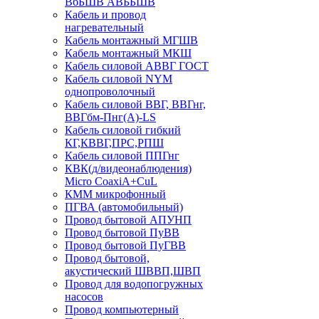
ВбБШВ АВББШВ
Кабель и провод
нагревательный
Кабель монтажный МГШВ
Кабель монтажный МКШ
Кабель силовой АВВГ ГОСТ
Кабель силовой NYM
однопроволочный
Кабель силовой ВВГ, ВВГнг,
ВВГбм-Пнг(А)-LS
Кабель силовой гибкий
КГ,КВВГ,ПРС,РПШ
Кабель силовой ППГнг
КВК(д/видеонаблюдения)
Micro CoaxiA+CuL
КММ микрофонный
ПГВА (автомобильный)
Провод бытовой АПУНП
Провод бытовой ПуВВ
Провод бытовой ПуГВВ
Провод бытовой,
акустический ШВВП,ШВП
Провод для водопогружных
насосов
Провод компьютерный