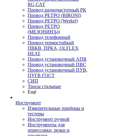
RG,САТ
Провод радиочастотный РК
Провод РЕТРО (BIRONI)
Провод РЕТРО (Werkel)
Провод РЕТРО
(МЕЗОНИНЪ))
Провод телефонный
Провод термостойкий
ПВКВ, ПРКА, OLFLEX
HEAT
Провод установочный АПВ
Провод установочный ПВС
Провод установочный ПУВ,
ПУГВ ГОСТ
СИП
Тросы стальные
Ещё
Инструмент
Измерительные приборы и
тестеры
Инструмент ручной
Инструменты для
опрессовки, резки и
изоляции