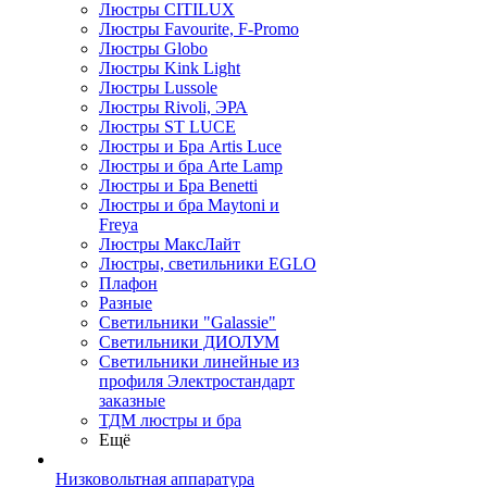
Люстры CITILUX
Люстры Favourite, F-Promo
Люстры Globo
Люстры Kink Light
Люстры Lussole
Люстры Rivoli, ЭРА
Люстры ST LUCE
Люстры и Бра Artis Luce
Люстры и бра Arte Lamp
Люстры и Бра Benetti
Люстры и бра Maytoni и
Freya
Люстры МаксЛайт
Люстры, светильники EGLO
Плафон
Разные
Светильники "Galassie"
Светильники ДИОЛУМ
Светильники линейные из
профиля Электростандарт
заказные
ТДМ люстры и бра
Ещё
Низковольтная аппаратура