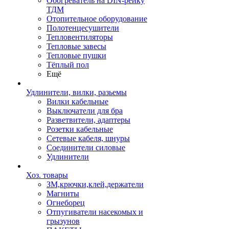
Обогреватель на DIN-рейку
ТДМ
Отопительное оборудование
Полотенцесушители
Тепловентиляторы
Тепловые завесы
Тепловые пушки
Тёплый пол
Ещё
Удлинители, вилки, разьемы
Вилки кабельные
Выключатели для бра
Разветвители, адаптеры
Розетки кабельные
Сетевые кабеля, шнуры
Соединители силовые
Удлинители
Хоз. товары
ЗМ,крючки,клей,держатели
Магниты
Огнеборец
Отпугиватели насекомых и
грызунов