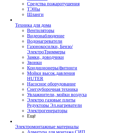
Средства пожаротушения
ТЭНы
Шланги
Техника для дома
Вентиляторы
Видеонаблюдение
Водонагреватели
Газонокосилки, Бензо/
ЭлектроТриммеры
Замки, доводчики
Звонки
Кондиционеры/фитинги
Мойки высок.давления
HUTER
Насосное оборудование
Снегоуборочная техника
Увлажнители, мойки воздуха
Электро газовые плиты
Редукторы Эл.нагреватели
Электрогенераторы
Ещё
Электромонтажные материалы
Арматура для монтажа СИП