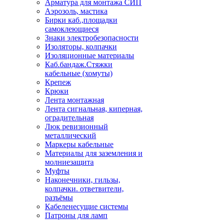
Арматура для монтажа СИП
Аэрозоль, мастика
Бирки каб.,площадки
самоклеющиеся
Знаки электробезопасности
Изоляторы, колпачки
Изоляционные материалы
Каб.бандаж.Стяжки
кабельные (хомуты)
Крепеж
Крюки
Лента монтажная
Лента сигнальная, киперная,
оградительная
Люк ревизионный
металлический
Маркеры кабельные
Материалы для заземления и
молниезащита
Муфты
Наконечники, гильзы,
колпачки. ответвители,
разъёмы
Кабеленесущие системы
Патроны для ламп