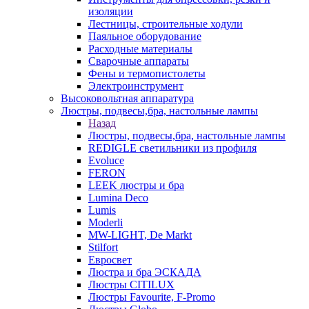
изоляции
Лестницы, строительные ходули
Паяльное оборудование
Расходные материалы
Сварочные аппараты
Фены и термопистолеты
Электроинструмент
Высоковольтная аппаратура
Люстры, подвесы,бра, настольные лампы
Назад
Люстры, подвесы,бра, настольные лампы
REDIGLE светильники из профиля
Evoluce
FERON
LEEK люстры и бра
Lumina Deco
Lumis
Moderli
MW-LIGHT, De Markt
Stilfort
Евросвет
Люстра и бра ЭСКАДА
Люстры CITILUX
Люстры Favourite, F-Promo