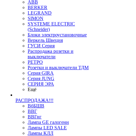
ABB
BERKER
LEGRAND
SIMON
SYSTEME ELECTRIC
(Schneider)
Блоки электроустановочные
Веркель Швеция
ГУСИ Серия
Распродажа розетки и
выключатели
РЕТРО
Розетки и выключатели ТДМ
Серия GIRA
Серия JUNG
СЕРИЯ ЭРА
Ещё
РАСПРОДАЖА!!!
ВбБШВ
ВВГ
ВВГнг
Лампа GE галогенн
Лампы LED SALE
Лампы КЛЛ