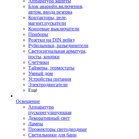
Аппаратура защиты
Блок аварийн.включения,
автом. ввода резерва
Контакторы, реле,
магнит.пускатели
Концевые выключатели
Приборы
Розетки на DIN рейку
Рубильники, разъединители
Светосигнальная арматура,
посты, кнопки
Счетчики
Таймеры, термостаты
Умный дом
Устройства питания
Электродвигатели
Ещё
Освещение
Аппаратура
пускорегулирующая
Декоративный свет
Лампы
Прожекторы светодиодные
Светильники для бани