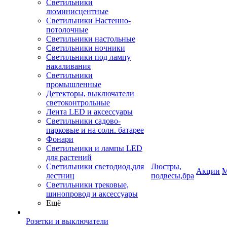
Светильники
люминисцентные
Светильники Настенно-
потолочные
Светильники настольные
Светильники ночники
Светильники под лампу
накаливания
Светильники
промышленные
Детекторы, выключатели
светоконтрольные
Лента LED и аксессуары
Светильники садово-
парковые и на солн. батарее
Фонари
Светильники и лампы LED
для растений
Светильники светодиод.для
Люстры,
Акции
М
лестниц
подвесы,бра
Светильники трековые,
шинопровод и аксессуары
Ещё
Розетки и выключатели