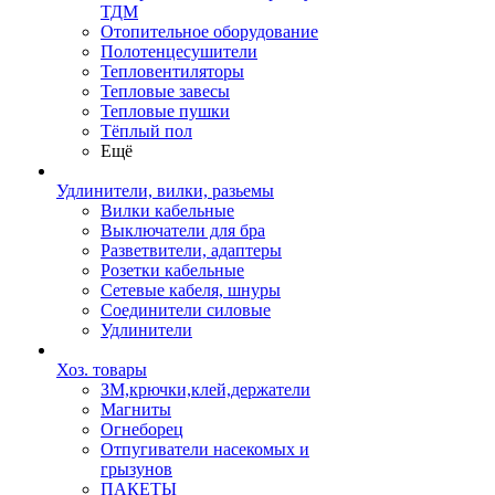
ТДМ
Отопительное оборудование
Полотенцесушители
Тепловентиляторы
Тепловые завесы
Тепловые пушки
Тёплый пол
Ещё
Удлинители, вилки, разьемы
Вилки кабельные
Выключатели для бра
Разветвители, адаптеры
Розетки кабельные
Сетевые кабеля, шнуры
Соединители силовые
Удлинители
Хоз. товары
ЗМ,крючки,клей,держатели
Магниты
Огнеборец
Отпугиватели насекомых и
грызунов
ПАКЕТЫ