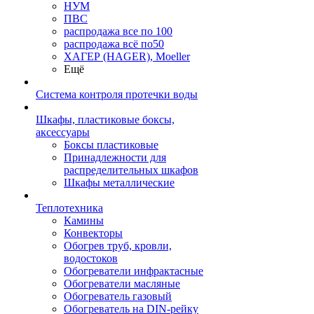
НУМ
ПВС
распродажа все по 100
распродажа всё по50
ХАГЕР (HAGER), Moeller
Ещё
Система контроля протечки воды
Шкафы, пластиковые боксы,
аксессуары
Боксы пластиковые
Принадлежности для
распределительных шкафов
Шкафы металлические
Теплотехника
Камины
Конвекторы
Обогрев труб, кровли,
водостоков
Обогреватели инфрактасные
Обогреватели масляные
Обогреватель газовый
Обогреватель на DIN-рейку