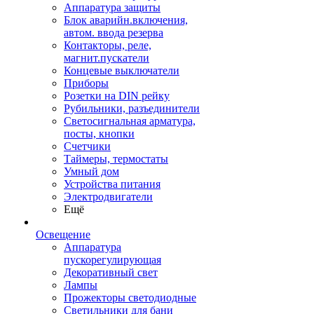
Аппаратура защиты
Блок аварийн.включения,
автом. ввода резерва
Контакторы, реле,
магнит.пускатели
Концевые выключатели
Приборы
Розетки на DIN рейку
Рубильники, разъединители
Светосигнальная арматура,
посты, кнопки
Счетчики
Таймеры, термостаты
Умный дом
Устройства питания
Электродвигатели
Ещё
Освещение
Аппаратура
пускорегулирующая
Декоративный свет
Лампы
Прожекторы светодиодные
Светильники для бани