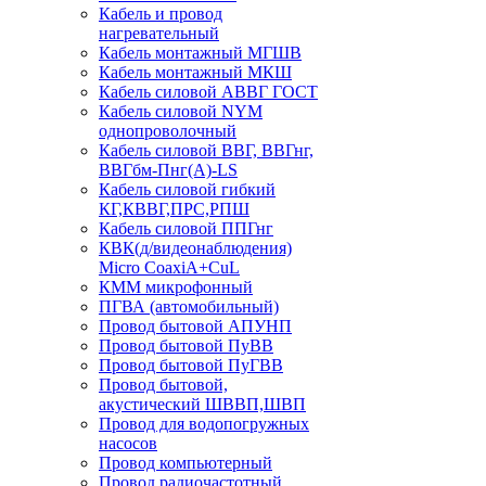
Кабель и провод
нагревательный
Кабель монтажный МГШВ
Кабель монтажный МКШ
Кабель силовой АВВГ ГОСТ
Кабель силовой NYM
однопроволочный
Кабель силовой ВВГ, ВВГнг,
ВВГбм-Пнг(А)-LS
Кабель силовой гибкий
КГ,КВВГ,ПРС,РПШ
Кабель силовой ППГнг
КВК(д/видеонаблюдения)
Micro CoaxiA+CuL
КММ микрофонный
ПГВА (автомобильный)
Провод бытовой АПУНП
Провод бытовой ПуВВ
Провод бытовой ПуГВВ
Провод бытовой,
акустический ШВВП,ШВП
Провод для водопогружных
насосов
Провод компьютерный
Провод радиочастотный