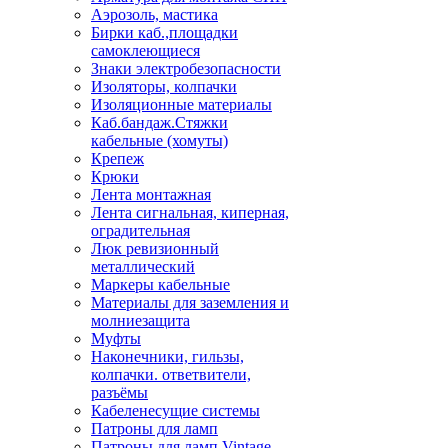
Аэрозоль, мастика
Бирки каб.,площадки
самоклеющиеся
Знаки электробезопасности
Изоляторы, колпачки
Изоляционные материалы
Каб.бандаж.Стяжки
кабельные (хомуты)
Крепеж
Крюки
Лента монтажная
Лента сигнальная, киперная,
оградительная
Люк ревизионный
металлический
Маркеры кабельные
Материалы для заземления и
молниезащита
Муфты
Наконечники, гильзы,
колпачки. ответвители,
разъёмы
Кабеленесущие системы
Патроны для ламп
Патроны для ламп Vintage