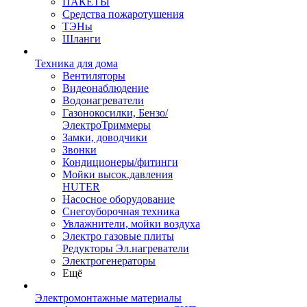
ПАКЕТЫ
Средства пожаротушения
ТЭНы
Шланги
Техника для дома
Вентиляторы
Видеонаблюдение
Водонагреватели
Газонокосилки, Бензо/
ЭлектроТриммеры
Замки, доводчики
Звонки
Кондиционеры/фитинги
Мойки высок.давления
HUTER
Насосное оборудование
Снегоуборочная техника
Увлажнители, мойки воздуха
Электро газовые плиты
Редукторы Эл.нагреватели
Электрогенераторы
Ещё
Электромонтажные материалы