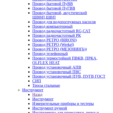
Провод бытовой ПуВВ
Провод бытовой ПуГВВ
Провод бытовой, акустический
ШВВП,ШВП
Провод для водопогружных насосов
Провод компьютерный
Провод радиочастотный RG,САТ
Провод радиочастотный РК
Провод РЕТРО (BIRONI)
Провод РЕТРО (Werkel)
Провод РЕТРО (МЕЗОНИНЪ))
Провод телефонный
Провод термостойкий ПВКВ, ПРКА,
OLFLEX HEAT
Провод установочный АПВ
Провод установочный ПВС
Провод установочный ПУВ, ПУГВ ГОСТ
СИП
Тросы стальные
Инструмент
Назад
Инструмент
Измерительные приборы и тестеры
Инструмент ручной
Инструменты для опрессовки, резки и