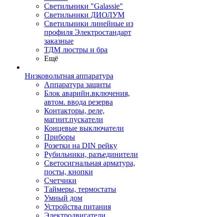
Светильники "Galassie"
Светильники ДИОЛУМ
Светильники линейные из
профиля Электростандарт
заказные
ТДМ люстры и бра
Ещё
Низковольтная аппаратура
Аппаратура защиты
Блок аварийн.включения,
автом. ввода резерва
Контакторы, реле,
магнит.пускатели
Концевые выключатели
Приборы
Розетки на DIN рейку
Рубильники, разъединители
Светосигнальная арматура,
посты, кнопки
Счетчики
Таймеры, термостаты
Умный дом
Устройства питания
Электродвигатели