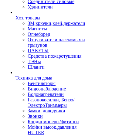
Соединители силовые
Удлинители
Хоз. товары
ЗМ,крючки,клей,держатели
Магниты
Огнеборец
Отпугиватели насекомых и
грызунов
ПАКЕТЫ
Средства пожаротушения
ТЭНы
Шланги
Техника для дома
Вентиляторы
Видеонаблюдение
Водонагреватели
Газонокосилки, Бензо/
ЭлектроТриммеры
Замки, доводчики
Звонки
Кондиционеры/фитинги
Мойки высок.давления
HUTER