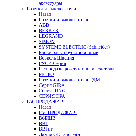
аксессуары
Розетки и выключатели
Назад
Розетки и выключатели
ABB
BERKER
LEGRAND
SIMON
SYSTEME ELECTRIC (Schneider)
Блоки электроустановочные
Веркель Швеция
ГУСИ Серия
Распродажа розетки и выключатели
РЕТРО
Розетки и выключатели ТДМ
Серия GIRA
Серия JUNG
СЕРИЯ ЭРА
РАСПРОДАЖА!!!
Назад
РАСПРОДАЖА!!!
ВбБШВ
ВВГ
ВВГнг
Лампа GE галогенн