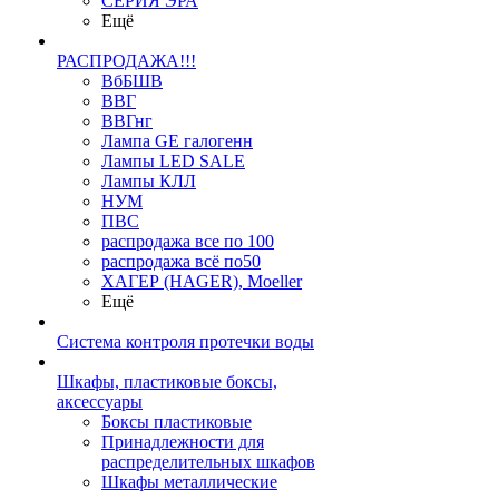
СЕРИЯ ЭРА
Ещё
РАСПРОДАЖА!!!
ВбБШВ
ВВГ
ВВГнг
Лампа GE галогенн
Лампы LED SALE
Лампы КЛЛ
НУМ
ПВС
распродажа все по 100
распродажа всё по50
ХАГЕР (HAGER), Moeller
Ещё
Система контроля протечки воды
Шкафы, пластиковые боксы,
аксессуары
Боксы пластиковые
Принадлежности для
распределительных шкафов
Шкафы металлические