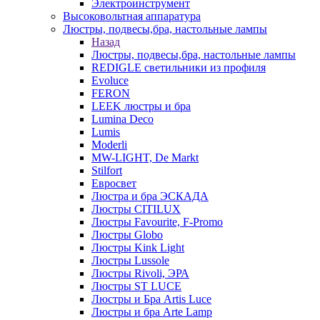
Электроинструмент
Высоковольтная аппаратура
Люстры, подвесы,бра, настольные лампы
Назад
Люстры, подвесы,бра, настольные лампы
REDIGLE светильники из профиля
Evoluce
FERON
LEEK люстры и бра
Lumina Deco
Lumis
Moderli
MW-LIGHT, De Markt
Stilfort
Евросвет
Люстра и бра ЭСКАДА
Люстры CITILUX
Люстры Favourite, F-Promo
Люстры Globo
Люстры Kink Light
Люстры Lussole
Люстры Rivoli, ЭРА
Люстры ST LUCE
Люстры и Бра Artis Luce
Люстры и бра Arte Lamp