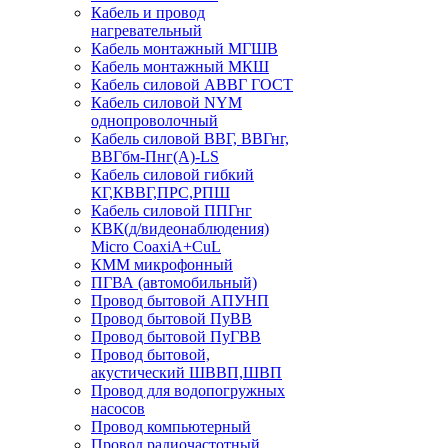
Кабель и провод
нагревательный
Кабель монтажный МГШВ
Кабель монтажный МКШ
Кабель силовой АВВГ ГОСТ
Кабель силовой NYM
однопроволочный
Кабель силовой ВВГ, ВВГнг,
ВВГбм-Пнг(А)-LS
Кабель силовой гибкий
КГ,КВВГ,ПРС,РПШ
Кабель силовой ППГнг
КВК(д/видеонаблюдения)
Micro CoaxiA+CuL
КММ микрофонный
ПГВА (автомобильный)
Провод бытовой АПУНП
Провод бытовой ПуВВ
Провод бытовой ПуГВВ
Провод бытовой,
акустический ШВВП,ШВП
Провод для водопогружных
насосов
Провод компьютерный
Провод радиочастотный