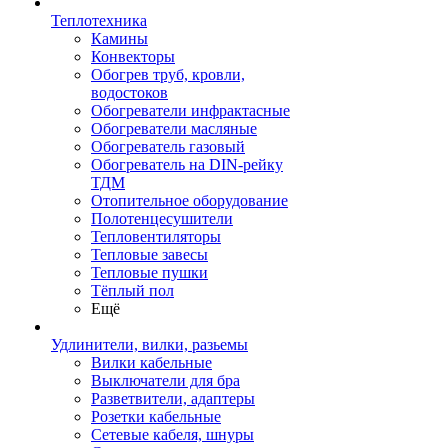
Теплотехника
Камины
Конвекторы
Обогрев труб, кровли,
водостоков
Обогреватели инфрактасные
Обогреватели масляные
Обогреватель газовый
Обогреватель на DIN-рейку
ТДМ
Отопительное оборудование
Полотенцесушители
Тепловентиляторы
Тепловые завесы
Тепловые пушки
Тёплый пол
Ещё
Удлинители, вилки, разьемы
Вилки кабельные
Выключатели для бра
Разветвители, адаптеры
Розетки кабельные
Сетевые кабеля, шнуры