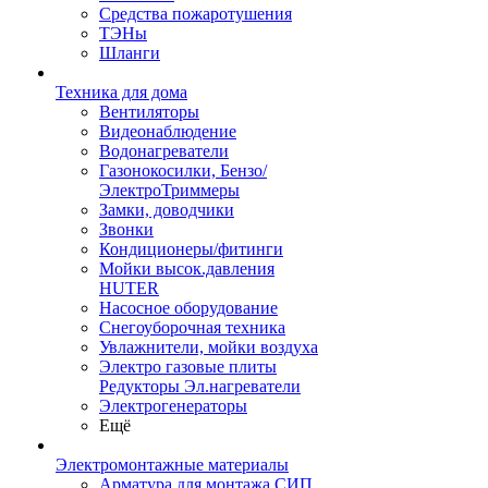
Средства пожаротушения
ТЭНы
Шланги
Техника для дома
Вентиляторы
Видеонаблюдение
Водонагреватели
Газонокосилки, Бензо/
ЭлектроТриммеры
Замки, доводчики
Звонки
Кондиционеры/фитинги
Мойки высок.давления
HUTER
Насосное оборудование
Снегоуборочная техника
Увлажнители, мойки воздуха
Электро газовые плиты
Редукторы Эл.нагреватели
Электрогенераторы
Ещё
Электромонтажные материалы
Арматура для монтажа СИП