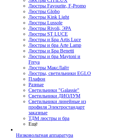
Люстры CITILUX
Люстры Favourite, F-Promo
Люстры Globo
Люстры Kink Light
Люстры Lussole
Люстры Rivoli, ЭРА
Люстры ST LUCE
Люстры и Бра Artis Luce
Люстры и бра Arte Lamp
Люстры и Бра Benetti
Люстры и бра Maytoni и
Freya
Люстры МаксЛайт
Люстры, светильники EGLO
Плафон
Разные
Светильники "Galassie"
Светильники ДИОЛУМ
Светильники линейные из
профиля Электростандарт
заказные
ТДМ люстры и бра
Ещё
Низковольтная аппаратура