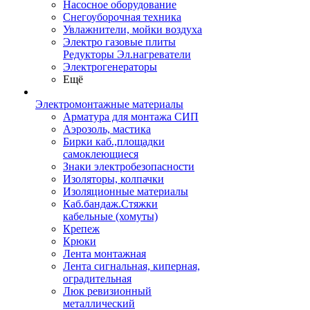
Насосное оборудование
Снегоуборочная техника
Увлажнители, мойки воздуха
Электро газовые плиты
Редукторы Эл.нагреватели
Электрогенераторы
Ещё
Электромонтажные материалы
Арматура для монтажа СИП
Аэрозоль, мастика
Бирки каб.,площадки
самоклеющиеся
Знаки электробезопасности
Изоляторы, колпачки
Изоляционные материалы
Каб.бандаж.Стяжки
кабельные (хомуты)
Крепеж
Крюки
Лента монтажная
Лента сигнальная, киперная,
оградительная
Люк ревизионный
металлический