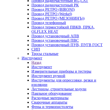
Провод радиочастотный RG,САТ
Провод радиочастотный РК
Провод РЕТРО (BIRONI)
Провод РЕТРО (Werkel)
Провод РЕТРО (МЕЗОНИНЪ))
Провод телефонный
Провод термостойкий ПВКВ, ПРКА,
OLFLEX HEAT
Провод установочный АПВ
Провод установочный ПВС
Провод установочный ПУВ, ПУГВ ГОСТ
СИП
Тросы стальные
Инструмент
Назад
Инструмент
Измерительные приборы и тестеры
Инструмент ручной
Инструменты для опрессовки, резки и
изоляции
Лестницы, строительные ходули
Паяльное оборудование
Расходные материалы
Сварочные аппараты
Фены и термопистолеты