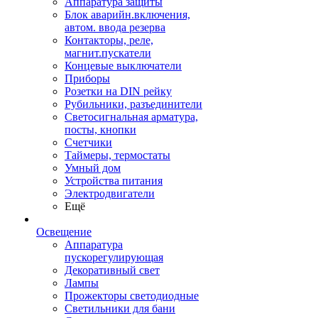
Аппаратура защиты
Блок аварийн.включения,
автом. ввода резерва
Контакторы, реле,
магнит.пускатели
Концевые выключатели
Приборы
Розетки на DIN рейку
Рубильники, разъединители
Светосигнальная арматура,
посты, кнопки
Счетчики
Таймеры, термостаты
Умный дом
Устройства питания
Электродвигатели
Ещё
Освещение
Аппаратура
пускорегулирующая
Декоративный свет
Лампы
Прожекторы светодиодные
Светильники для бани