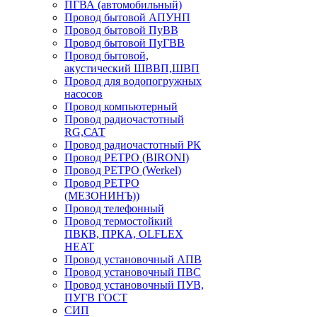
ПГВА (автомобильный)
Провод бытовой АПУНП
Провод бытовой ПуВВ
Провод бытовой ПуГВВ
Провод бытовой,
акустический ШВВП,ШВП
Провод для водопогружных
насосов
Провод компьютерный
Провод радиочастотный
RG,САТ
Провод радиочастотный РК
Провод РЕТРО (BIRONI)
Провод РЕТРО (Werkel)
Провод РЕТРО
(МЕЗОНИНЪ))
Провод телефонный
Провод термостойкий
ПВКВ, ПРКА, OLFLEX
HEAT
Провод установочный АПВ
Провод установочный ПВС
Провод установочный ПУВ,
ПУГВ ГОСТ
СИП