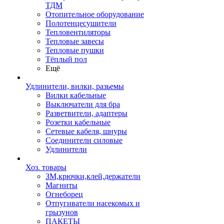
ТДМ
Отопительное оборудование
Полотенцесушители
Тепловентиляторы
Тепловые завесы
Тепловые пушки
Тёплый пол
Ещё
Удлинители, вилки, разьемы
Вилки кабельные
Выключатели для бра
Разветвители, адаптеры
Розетки кабельные
Сетевые кабеля, шнуры
Соединители силовые
Удлинители
Хоз. товары
ЗМ,крючки,клей,держатели
Магниты
Огнеборец
Отпугиватели насекомых и
грызунов
ПАКЕТЫ