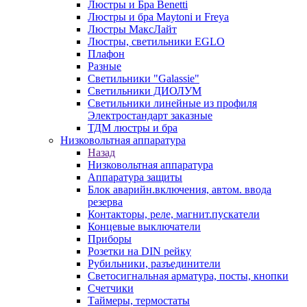
Люстры и Бра Benetti
Люстры и бра Maytoni и Freya
Люстры МаксЛайт
Люстры, светильники EGLO
Плафон
Разные
Светильники "Galassie"
Светильники ДИОЛУМ
Светильники линейные из профиля
Электростандарт заказные
ТДМ люстры и бра
Низковольтная аппаратура
Назад
Низковольтная аппаратура
Аппаратура защиты
Блок аварийн.включения, автом. ввода
резерва
Контакторы, реле, магнит.пускатели
Концевые выключатели
Приборы
Розетки на DIN рейку
Рубильники, разъединители
Светосигнальная арматура, посты, кнопки
Счетчики
Таймеры, термостаты