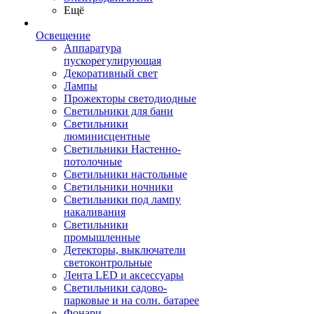
Ещё
Освещение
Аппаратура
пускорегулирующая
Декоративный свет
Лампы
Прожекторы светодиодные
Светильники для бани
Светильники
люминисцентные
Светильники Настенно-
потолочные
Светильники настольные
Светильники ночники
Светильники под лампу
накаливания
Светильники
промышленные
Детекторы, выключатели
светоконтрольные
Лента LED и аксессуары
Светильники садово-
парковые и на солн. батарее
Фонари