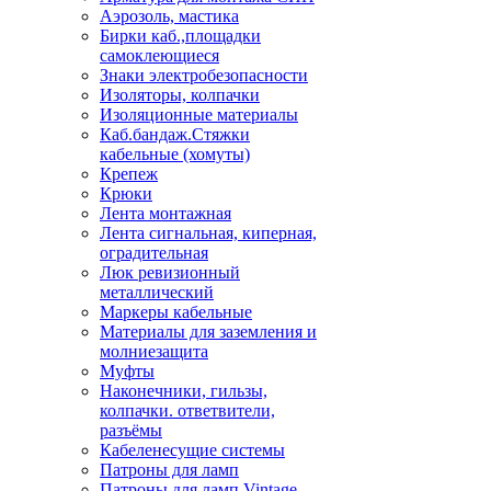
Аэрозоль, мастика
Бирки каб.,площадки
самоклеющиеся
Знаки электробезопасности
Изоляторы, колпачки
Изоляционные материалы
Каб.бандаж.Стяжки
кабельные (хомуты)
Крепеж
Крюки
Лента монтажная
Лента сигнальная, киперная,
оградительная
Люк ревизионный
металлический
Маркеры кабельные
Материалы для заземления и
молниезащита
Муфты
Наконечники, гильзы,
колпачки. ответвители,
разъёмы
Кабеленесущие системы
Патроны для ламп
Патроны для ламп Vintage