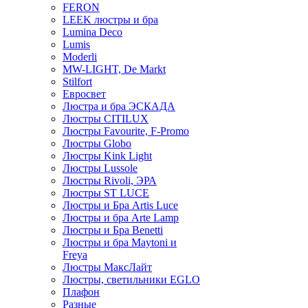
FERON
LEEK люстры и бра
Lumina Deco
Lumis
Moderli
MW-LIGHT, De Markt
Stilfort
Евросвет
Люстра и бра ЭСКАДА
Люстры CITILUX
Люстры Favourite, F-Promo
Люстры Globo
Люстры Kink Light
Люстры Lussole
Люстры Rivoli, ЭРА
Люстры ST LUCE
Люстры и Бра Artis Luce
Люстры и бра Arte Lamp
Люстры и Бра Benetti
Люстры и бра Maytoni и
Freya
Люстры МаксЛайт
Люстры, светильники EGLO
Плафон
Разные