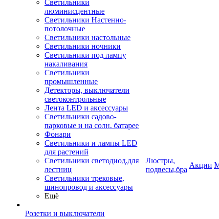
Светильники
люминисцентные
Светильники Настенно-
потолочные
Светильники настольные
Светильники ночники
Светильники под лампу
накаливания
Светильники
промышленные
Детекторы, выключатели
светоконтрольные
Лента LED и аксессуары
Светильники садово-
парковые и на солн. батарее
Фонари
Светильники и лампы LED
для растений
Светильники светодиод.для
Люстры,
Акции
М
лестниц
подвесы,бра
Светильники трековые,
шинопровод и аксессуары
Ещё
Розетки и выключатели