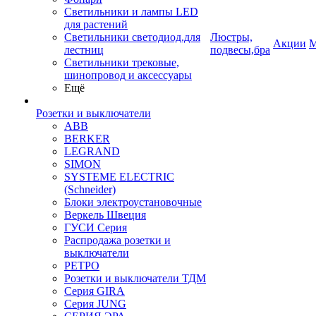
Светильники и лампы LED
для растений
Светильники светодиод.для
Люстры,
Акции
М
лестниц
подвесы,бра
Светильники трековые,
шинопровод и аксессуары
Ещё
Розетки и выключатели
ABB
BERKER
LEGRAND
SIMON
SYSTEME ELECTRIC
(Schneider)
Блоки электроустановочные
Веркель Швеция
ГУСИ Серия
Распродажа розетки и
выключатели
РЕТРО
Розетки и выключатели ТДМ
Серия GIRA
Серия JUNG