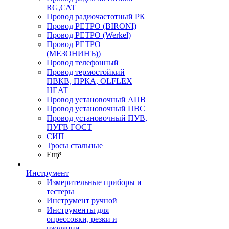
RG,САТ
Провод радиочастотный РК
Провод РЕТРО (BIRONI)
Провод РЕТРО (Werkel)
Провод РЕТРО
(МЕЗОНИНЪ))
Провод телефонный
Провод термостойкий
ПВКВ, ПРКА, OLFLEX
HEAT
Провод установочный АПВ
Провод установочный ПВС
Провод установочный ПУВ,
ПУГВ ГОСТ
СИП
Тросы стальные
Ещё
Инструмент
Измерительные приборы и
тестеры
Инструмент ручной
Инструменты для
опрессовки, резки и
изоляции