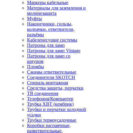
Маркеры кабельные
Материалы для заземления и
молниезащита
Муфты
Наконечники, гильзы,
колпачки. ответвители,
разъёмы
Кабеленесущие системы
Патроны для ламп
Патроны для ламп Vintage
Патроны для ламп со
шнуром
Пломбы
Сжимы ответвительные
Соединители SKOTCH
Спираль монтажная
Средства защиты, перчатки
ТВ соединения
Телефония/Компьютер
Трубка ХВТ (кембрик)
Трубки и перчатки холодной
усадки
Трубки термоусадочные
Коробки распаячные,
разветвительные,