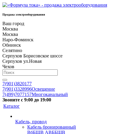
Продажа электрооборудования
Ваш город
Москва
Москва
Наро-Фоминск
Обнинск
Селятино
Серпухов Борисовское шоссе
Серпухов ул.Новая
Чехов
7(901)3820177
7(901)3328996
Освещение
7(499)7077157
Многоканальный
Звоните с 9:00 до 19:00
Каталог
Кабель, провод
Кабель бронированный
ВбБШВ АВББШВ