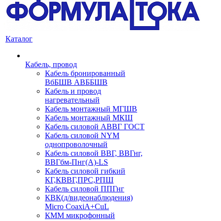
Каталог
Кабель, провод
Кабель бронированный
ВбБШВ АВББШВ
Кабель и провод
нагревательный
Кабель монтажный МГШВ
Кабель монтажный МКШ
Кабель силовой АВВГ ГОСТ
Кабель силовой NYM
однопроволочный
Кабель силовой ВВГ, ВВГнг,
ВВГбм-Пнг(А)-LS
Кабель силовой гибкий
КГ,КВВГ,ПРС,РПШ
Кабель силовой ППГнг
КВК(д/видеонаблюдения)
Micro CoaxiA+CuL
КММ микрофонный