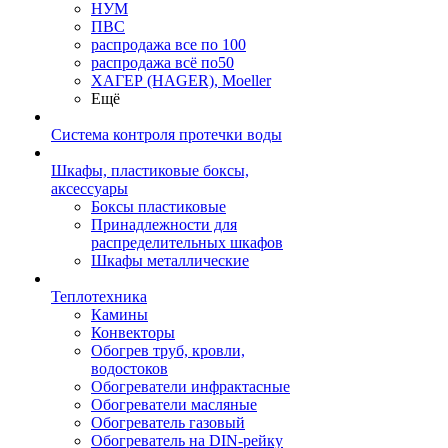
НУМ
ПВС
распродажа все по 100
распродажа всё по50
ХАГЕР (HAGER), Moeller
Ещё
Система контроля протечки воды
Шкафы, пластиковые боксы,
аксессуары
Боксы пластиковые
Принадлежности для
распределительных шкафов
Шкафы металлические
Теплотехника
Камины
Конвекторы
Обогрев труб, кровли,
водостоков
Обогреватели инфрактасные
Обогреватели масляные
Обогреватель газовый
Обогреватель на DIN-рейку