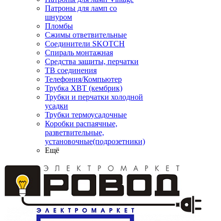
Патроны для ламп со
шнуром
Пломбы
Сжимы ответвительные
Соединители SKOTCH
Спираль монтажная
Средства защиты, перчатки
ТВ соединения
Телефония/Компьютер
Трубка ХВТ (кембрик)
Трубки и перчатки холодной
усадки
Трубки термоусадочные
Коробки распаячные,
разветвительные,
установочные(подрозетники)
Ещё