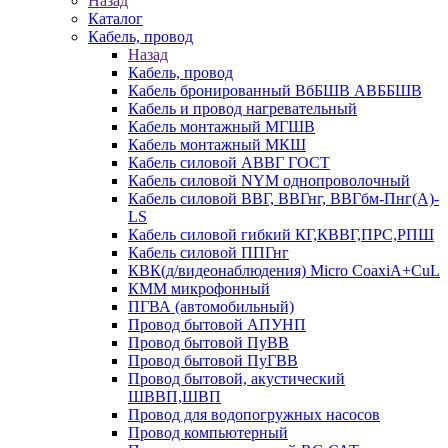
Назад
Каталог
Кабель, провод
Назад
Кабель, провод
Кабель бронированный ВбБШВ АВББШВ
Кабель и провод нагревательный
Кабель монтажный МГШВ
Кабель монтажный МКШ
Кабель силовой АВВГ ГОСТ
Кабель силовой NYM однопроволочный
Кабель силовой ВВГ, ВВГнг, ВВГбм-Пнг(А)-
LS
Кабель силовой гибкий КГ,КВВГ,ПРС,РПШ
Кабель силовой ППГнг
КВК(д/видеонаблюдения) Micro CoaxiA+CuL
КММ микрофонный
ПГВА (автомобильный)
Провод бытовой АПУНП
Провод бытовой ПуВВ
Провод бытовой ПуГВВ
Провод бытовой, акустический
ШВВП,ШВП
Провод для водопогружных насосов
Провод компьютерный