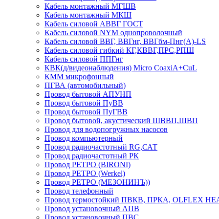
Кабель монтажный МГШВ
Кабель монтажный МКШ
Кабель силовой АВВГ ГОСТ
Кабель силовой NYM однопроволочный
Кабель силовой ВВГ, ВВГнг, ВВГбм-Пнг(А)-LS
Кабель силовой гибкий КГ,КВВГ,ПРС,РПШ
Кабель силовой ППГнг
КВК(д/видеонаблюдения) Micro CoaxiA+CuL
КММ микрофонный
ПГВА (автомобильный)
Провод бытовой АПУНП
Провод бытовой ПуВВ
Провод бытовой ПуГВВ
Провод бытовой, акустический ШВВП,ШВП
Провод для водопогружных насосов
Провод компьютерный
Провод радиочастотный RG,САТ
Провод радиочастотный РК
Провод РЕТРО (BIRONI)
Провод РЕТРО (Werkel)
Провод РЕТРО (МЕЗОНИНЪ))
Провод телефонный
Провод термостойкий ПВКВ, ПРКА, OLFLEX HE
Провод установочный АПВ
Провод установочный ПВС