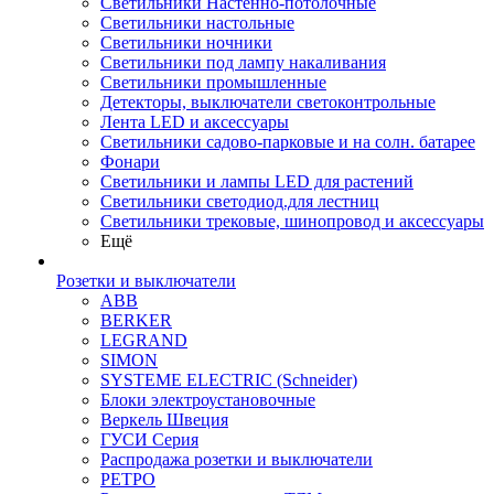
Светильники Настенно-потолочные
Светильники настольные
Светильники ночники
Светильники под лампу накаливания
Светильники промышленные
Детекторы, выключатели светоконтрольные
Лента LED и аксессуары
Светильники садово-парковые и на солн. батарее
Фонари
Светильники и лампы LED для растений
Светильники светодиод.для лестниц
Светильники трековые, шинопровод и аксессуары
Ещё
Розетки и выключатели
ABB
BERKER
LEGRAND
SIMON
SYSTEME ELECTRIC (Schneider)
Блоки электроустановочные
Веркель Швеция
ГУСИ Серия
Распродажа розетки и выключатели
РЕТРО