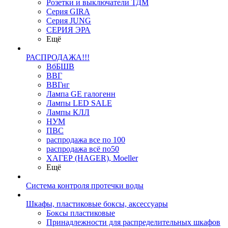
Розетки и выключатели ТДМ
Серия GIRA
Серия JUNG
СЕРИЯ ЭРА
Ещё
РАСПРОДАЖА!!!
ВбБШВ
ВВГ
ВВГнг
Лампа GE галогенн
Лампы LED SALE
Лампы КЛЛ
НУМ
ПВС
распродажа все по 100
распродажа всё по50
ХАГЕР (HAGER), Moeller
Ещё
Система контроля протечки воды
Шкафы, пластиковые боксы, аксессуары
Боксы пластиковые
Принадлежности для распределительных шкафов