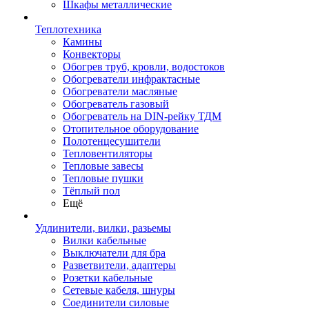
Шкафы металлические
Теплотехника
Камины
Конвекторы
Обогрев труб, кровли, водостоков
Обогреватели инфрактасные
Обогреватели масляные
Обогреватель газовый
Обогреватель на DIN-рейку ТДМ
Отопительное оборудование
Полотенцесушители
Тепловентиляторы
Тепловые завесы
Тепловые пушки
Тёплый пол
Ещё
Удлинители, вилки, разьемы
Вилки кабельные
Выключатели для бра
Разветвители, адаптеры
Розетки кабельные
Сетевые кабеля, шнуры
Соединители силовые