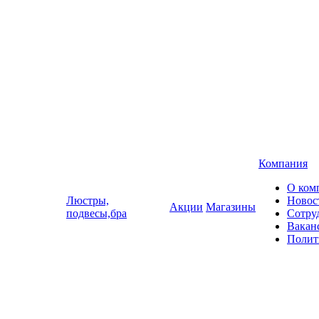
Компания
О ком
Люстры,
Новос
Акции
Магазины
подвесы,бра
Сотру
Вакан
Полит