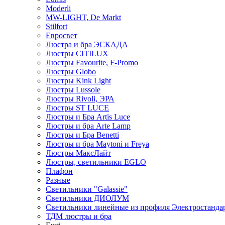
Moderli
MW-LIGHT, De Markt
Stilfort
Евросвет
Люстра и бра ЭСКАДА
Люстры CITILUX
Люстры Favourite, F-Promo
Люстры Globo
Люстры Kink Light
Люстры Lussole
Люстры Rivoli, ЭРА
Люстры ST LUCE
Люстры и Бра Artis Luce
Люстры и бра Arte Lamp
Люстры и Бра Benetti
Люстры и бра Maytoni и Freya
Люстры МаксЛайт
Люстры, светильники EGLO
Плафон
Разные
Светильники "Galassie"
Светильники ДИОЛУМ
Светильники линейные из профиля Электростандар
ТДМ люстры и бра