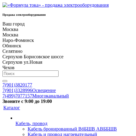
Продажа электрооборудования
Ваш город
Москва
Москва
Наро-Фоминск
Обнинск
Селятино
Серпухов Борисовское шоссе
Серпухов ул.Новая
Чехов
7(901)3820177
7(901)3328996
Освещение
7(499)7077157
Многоканальный
Звоните с 9:00 до 19:00
Каталог
Кабель, провод
Кабель бронированный ВбБШВ АВББШВ
Кабель и провод нагревательный