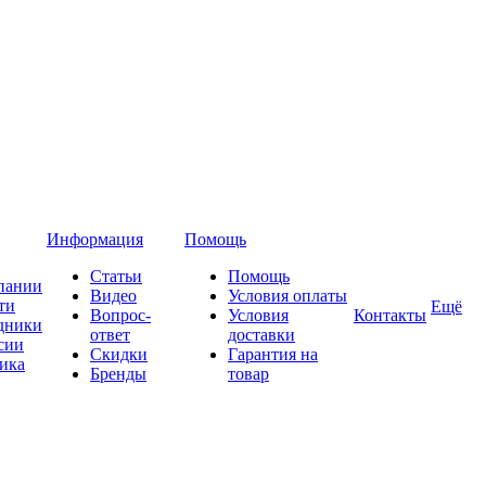
Информация
Помощь
Статьи
Помощь
пании
Видео
Условия оплаты
ти
Ещё
Вопрос-
Условия
Контакты
дники
ответ
доставки
сии
Скидки
Гарантия на
ика
Бренды
товар