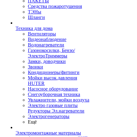
ПАКЕТЫ
Средства пожаротушения
ТЭНы
Шланги
Техника для дома
Вентиляторы
Видеонаблюдение
Водонагреватели
Газонокосилки, Бензо/
ЭлектроТриммеры
Замки, доводчики
Звонки
Кондиционеры/фитинги
Мойки высок.давления
HUTER
Насосное оборудование
Снегоуборочная техника
Увлажнители, мойки воздуха
Электро газовые плиты
Редукторы Эл.нагреватели
Электрогенераторы
Ещё
Электромонтажные материалы