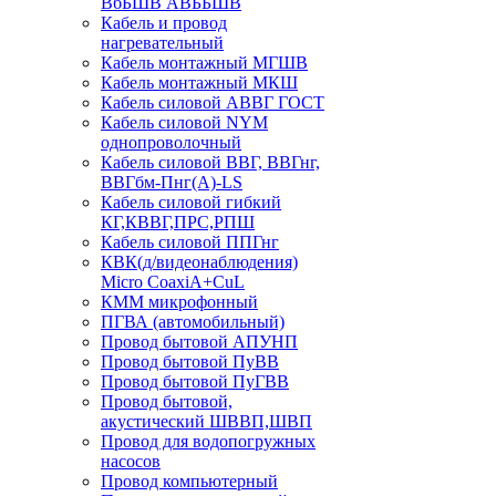
ВбБШВ АВББШВ
Кабель и провод
нагревательный
Кабель монтажный МГШВ
Кабель монтажный МКШ
Кабель силовой АВВГ ГОСТ
Кабель силовой NYM
однопроволочный
Кабель силовой ВВГ, ВВГнг,
ВВГбм-Пнг(А)-LS
Кабель силовой гибкий
КГ,КВВГ,ПРС,РПШ
Кабель силовой ППГнг
КВК(д/видеонаблюдения)
Micro CoaxiA+CuL
КММ микрофонный
ПГВА (автомобильный)
Провод бытовой АПУНП
Провод бытовой ПуВВ
Провод бытовой ПуГВВ
Провод бытовой,
акустический ШВВП,ШВП
Провод для водопогружных
насосов
Провод компьютерный