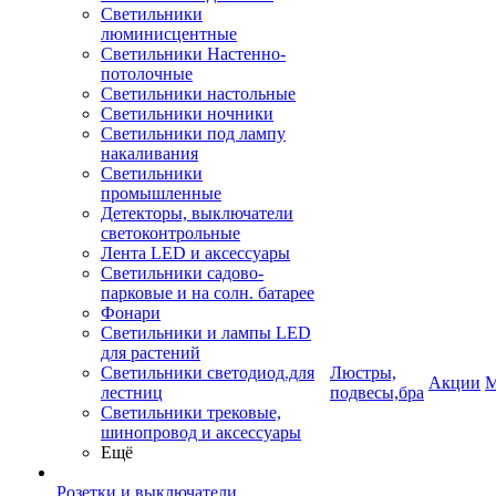
Светильники
люминисцентные
Светильники Настенно-
потолочные
Светильники настольные
Светильники ночники
Светильники под лампу
накаливания
Светильники
промышленные
Детекторы, выключатели
светоконтрольные
Лента LED и аксессуары
Светильники садово-
парковые и на солн. батарее
Фонари
Светильники и лампы LED
для растений
Светильники светодиод.для
Люстры,
Акции
М
лестниц
подвесы,бра
Светильники трековые,
шинопровод и аксессуары
Ещё
Розетки и выключатели