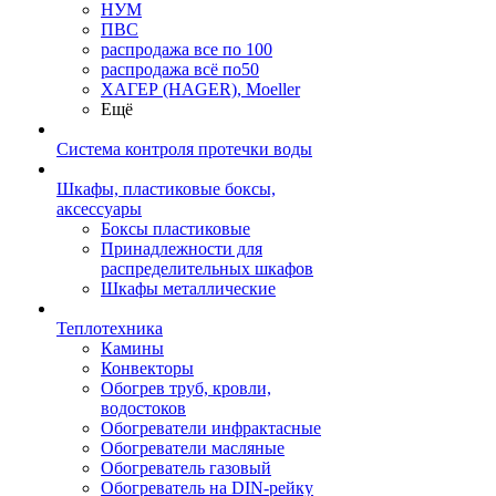
НУМ
ПВС
распродажа все по 100
распродажа всё по50
ХАГЕР (HAGER), Moeller
Ещё
Система контроля протечки воды
Шкафы, пластиковые боксы,
аксессуары
Боксы пластиковые
Принадлежности для
распределительных шкафов
Шкафы металлические
Теплотехника
Камины
Конвекторы
Обогрев труб, кровли,
водостоков
Обогреватели инфрактасные
Обогреватели масляные
Обогреватель газовый
Обогреватель на DIN-рейку