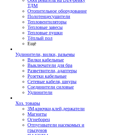
Обогреватель на DIN-рейку
ТДМ
Отопительное оборудование
Полотенцесушители
Тепловентиляторы
Тепловые завесы
Тепловые пушки
Тёплый пол
Ещё
Удлинители, вилки, разьемы
Вилки кабельные
Выключатели для бра
Разветвители, адаптеры
Розетки кабельные
Сетевые кабеля, шнуры
Соединители силовые
Удлинители
Хоз. товары
ЗМ,крючки,клей,держатели
Магниты
Огнеборец
Отпугиватели насекомых и
грызунов