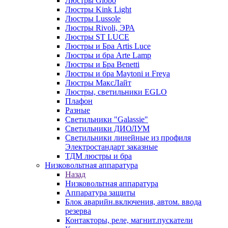
Люстры Globo
Люстры Kink Light
Люстры Lussole
Люстры Rivoli, ЭРА
Люстры ST LUCE
Люстры и Бра Artis Luce
Люстры и бра Arte Lamp
Люстры и Бра Benetti
Люстры и бра Maytoni и Freya
Люстры МаксЛайт
Люстры, светильники EGLO
Плафон
Разные
Светильники "Galassie"
Светильники ДИОЛУМ
Светильники линейные из профиля
Электростандарт заказные
ТДМ люстры и бра
Низковольтная аппаратура
Назад
Низковольтная аппаратура
Аппаратура защиты
Блок аварийн.включения, автом. ввода
резерва
Контакторы, реле, магнит.пускатели