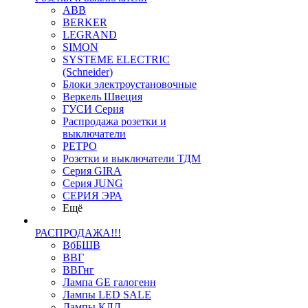
ABB
BERKER
LEGRAND
SIMON
SYSTEME ELECTRIC
(Schneider)
Блоки электроустановочные
Веркель Швеция
ГУСИ Серия
Распродажа розетки и
выключатели
РЕТРО
Розетки и выключатели ТДМ
Серия GIRA
Серия JUNG
СЕРИЯ ЭРА
Ещё
РАСПРОДАЖА!!!
ВбБШВ
ВВГ
ВВГнг
Лампа GE галогенн
Лампы LED SALE
Лампы КЛЛ