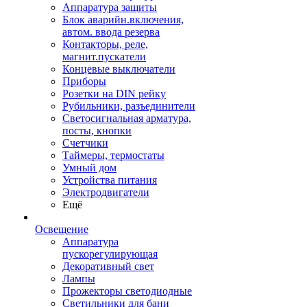
Аппаратура защиты
Блок аварийн.включения,
автом. ввода резерва
Контакторы, реле,
магнит.пускатели
Концевые выключатели
Приборы
Розетки на DIN рейку
Рубильники, разъединители
Светосигнальная арматура,
посты, кнопки
Счетчики
Таймеры, термостаты
Умный дом
Устройства питания
Электродвигатели
Ещё
Освещение
Аппаратура
пускорегулирующая
Декоративный свет
Лампы
Прожекторы светодиодные
Светильники для бани