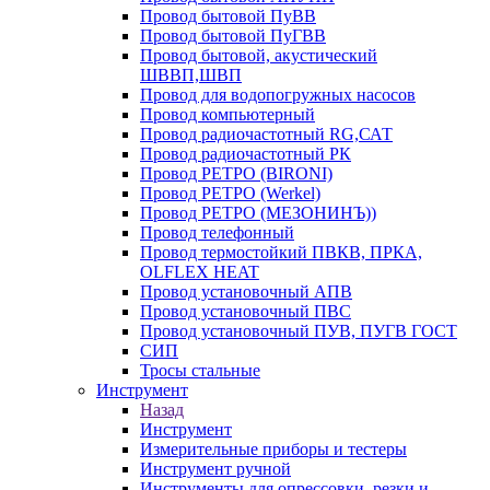
Провод бытовой ПуВВ
Провод бытовой ПуГВВ
Провод бытовой, акустический
ШВВП,ШВП
Провод для водопогружных насосов
Провод компьютерный
Провод радиочастотный RG,САТ
Провод радиочастотный РК
Провод РЕТРО (BIRONI)
Провод РЕТРО (Werkel)
Провод РЕТРО (МЕЗОНИНЪ))
Провод телефонный
Провод термостойкий ПВКВ, ПРКА,
OLFLEX HEAT
Провод установочный АПВ
Провод установочный ПВС
Провод установочный ПУВ, ПУГВ ГОСТ
СИП
Тросы стальные
Инструмент
Назад
Инструмент
Измерительные приборы и тестеры
Инструмент ручной
Инструменты для опрессовки, резки и