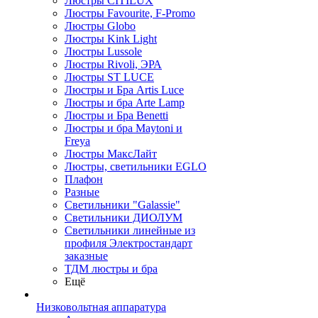
Люстры CITILUX
Люстры Favourite, F-Promo
Люстры Globo
Люстры Kink Light
Люстры Lussole
Люстры Rivoli, ЭРА
Люстры ST LUCE
Люстры и Бра Artis Luce
Люстры и бра Arte Lamp
Люстры и Бра Benetti
Люстры и бра Maytoni и
Freya
Люстры МаксЛайт
Люстры, светильники EGLO
Плафон
Разные
Светильники "Galassie"
Светильники ДИОЛУМ
Светильники линейные из
профиля Электростандарт
заказные
ТДМ люстры и бра
Ещё
Низковольтная аппаратура