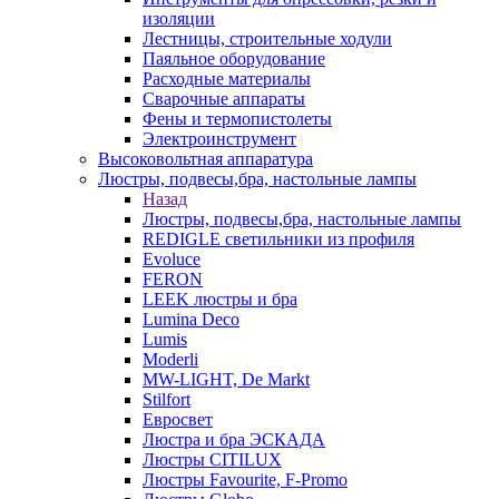
изоляции
Лестницы, строительные ходули
Паяльное оборудование
Расходные материалы
Сварочные аппараты
Фены и термопистолеты
Электроинструмент
Высоковольтная аппаратура
Люстры, подвесы,бра, настольные лампы
Назад
Люстры, подвесы,бра, настольные лампы
REDIGLE светильники из профиля
Evoluce
FERON
LEEK люстры и бра
Lumina Deco
Lumis
Moderli
MW-LIGHT, De Markt
Stilfort
Евросвет
Люстра и бра ЭСКАДА
Люстры CITILUX
Люстры Favourite, F-Promo