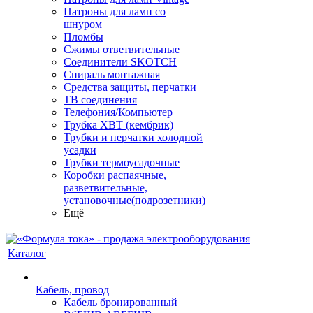
Патроны для ламп со
шнуром
Пломбы
Сжимы ответвительные
Соединители SKOTCH
Спираль монтажная
Средства защиты, перчатки
ТВ соединения
Телефония/Компьютер
Трубка ХВТ (кембрик)
Трубки и перчатки холодной
усадки
Трубки термоусадочные
Коробки распаячные,
разветвительные,
установочные(подрозетники)
Ещё
Каталог
Кабель, провод
Кабель бронированный