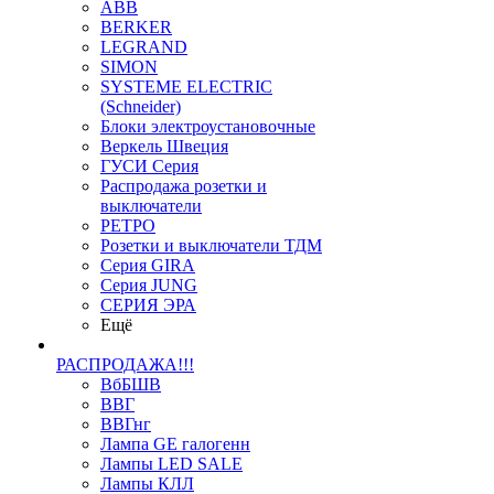
ABB
BERKER
LEGRAND
SIMON
SYSTEME ELECTRIC
(Schneider)
Блоки электроустановочные
Веркель Швеция
ГУСИ Серия
Распродажа розетки и
выключатели
РЕТРО
Розетки и выключатели ТДМ
Серия GIRA
Серия JUNG
СЕРИЯ ЭРА
Ещё
РАСПРОДАЖА!!!
ВбБШВ
ВВГ
ВВГнг
Лампа GE галогенн
Лампы LED SALE
Лампы КЛЛ