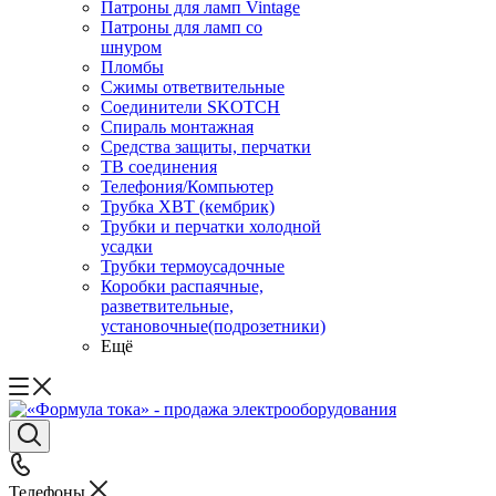
Патроны для ламп Vintage
Патроны для ламп со
шнуром
Пломбы
Сжимы ответвительные
Соединители SKOTCH
Спираль монтажная
Средства защиты, перчатки
ТВ соединения
Телефония/Компьютер
Трубка ХВТ (кембрик)
Трубки и перчатки холодной
усадки
Трубки термоусадочные
Коробки распаячные,
разветвительные,
установочные(подрозетники)
Ещё
Телефоны