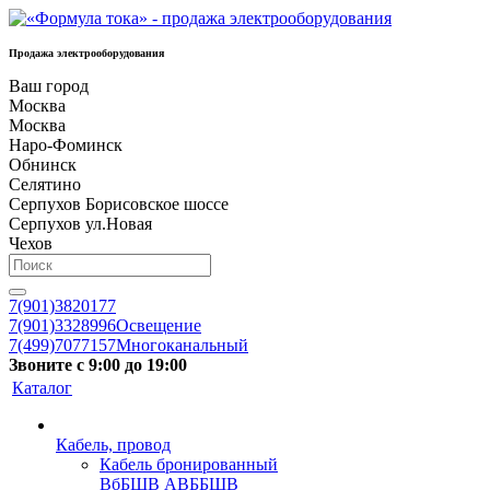
Продажа электрооборудования
Ваш город
Москва
Москва
Наро-Фоминск
Обнинск
Селятино
Серпухов Борисовское шоссе
Серпухов ул.Новая
Чехов
7(901)3820177
7(901)3328996
Освещение
7(499)7077157
Многоканальный
Звоните с 9:00 до 19:00
Каталог
Кабель, провод
Кабель бронированный
ВбБШВ АВББШВ