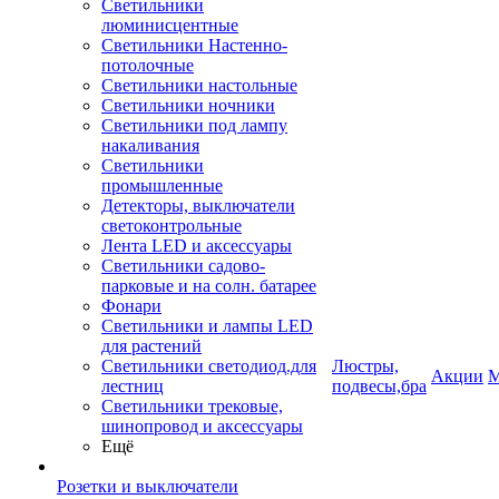
Светильники
люминисцентные
Светильники Настенно-
потолочные
Светильники настольные
Светильники ночники
Светильники под лампу
накаливания
Светильники
промышленные
Детекторы, выключатели
светоконтрольные
Лента LED и аксессуары
Светильники садово-
парковые и на солн. батарее
Фонари
Светильники и лампы LED
для растений
Светильники светодиод.для
Люстры,
Акции
М
лестниц
подвесы,бра
Светильники трековые,
шинопровод и аксессуары
Ещё
Розетки и выключатели