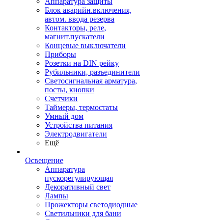
Аппаратура защиты
Блок аварийн.включения,
автом. ввода резерва
Контакторы, реле,
магнит.пускатели
Концевые выключатели
Приборы
Розетки на DIN рейку
Рубильники, разъединители
Светосигнальная арматура,
посты, кнопки
Счетчики
Таймеры, термостаты
Умный дом
Устройства питания
Электродвигатели
Ещё
Освещение
Аппаратура
пускорегулирующая
Декоративный свет
Лампы
Прожекторы светодиодные
Светильники для бани