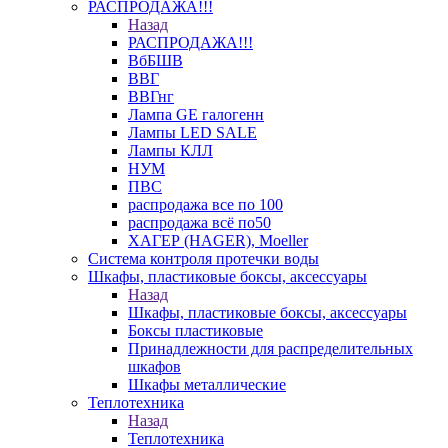
РАСПРОДАЖА!!!
Назад
РАСПРОДАЖА!!!
ВбБШВ
ВВГ
ВВГнг
Лампа GE галогенн
Лампы LED SALE
Лампы КЛЛ
НУМ
ПВС
распродажа все по 100
распродажа всё по50
ХАГЕР (HAGER), Moeller
Система контроля протечки воды
Шкафы, пластиковые боксы, аксессуары
Назад
Шкафы, пластиковые боксы, аксессуары
Боксы пластиковые
Принадлежности для распределительных
шкафов
Шкафы металлические
Теплотехника
Назад
Теплотехника