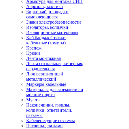
Арматура для монтажа СИП
Аэрозоль, мастика
Бирки каб.,площадки
самоклеющиеся
Знаки электробезопасности
Изоляторы, колпачки
Изоляционные материалы
Каб.бандаж.Стяжки
кабельные (хомуты)
Крепеж
Крюки
Лента монтажная
Лента сигнальная, киперная,
оградительная
Люк ревизионный
металлический
Маркеры кабельные
Материалы для заземления и
молниезащита
Муфты
Наконечники, гильзы,
колпачки. ответвители,
разъёмы
Кабеленесущие системы
Патроны для ламп