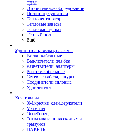
ТДМ
Отопительное оборудование
Полотенцесушители
Тепловентиляторы
Тепловые завесы
Тепловые пушки
Тёплый пол
Ещё
Удлинители, вилки, разьемы
Вилки кабельные
Выключатели для бра
Разветвители, адаптеры
Розетки кабельные
Сетевые кабеля, шнуры
Соединители силовые
Удлинители
Хоз. товары
ЗМ,крючки,клей,держатели
Магниты
Огнеборец
Отпугиватели насекомых и
грызунов
ПАКЕТЫ