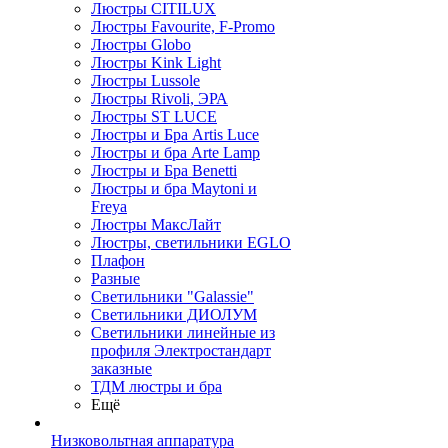
Люстры CITILUX
Люстры Favourite, F-Promo
Люстры Globo
Люстры Kink Light
Люстры Lussole
Люстры Rivoli, ЭРА
Люстры ST LUCE
Люстры и Бра Artis Luce
Люстры и бра Arte Lamp
Люстры и Бра Benetti
Люстры и бра Maytoni и
Freya
Люстры МаксЛайт
Люстры, светильники EGLO
Плафон
Разные
Светильники "Galassie"
Светильники ДИОЛУМ
Светильники линейные из
профиля Электростандарт
заказные
ТДМ люстры и бра
Ещё
Низковольтная аппаратура