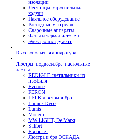
изоляции
Лестницы, строительные
ходули
Паяльное оборудование
Расходные материалы
Сварочные аппараты
Фены и термопистолеты
Электроинструмент
Высоковольтная аппаратура
Люстры, подвесы,бра, настольные
лампы
REDIGLE светильники из
профиля
Evoluce
FERON
LEEK люстры и бра
Lumina Deco
Lumis
Moderli
MW-LIGHT, De Markt
Stilfort
Евросвет
Люстра и бра ЭСКАДА