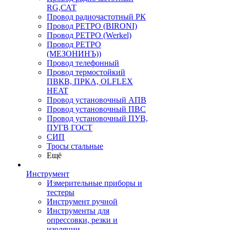
RG,САТ
Провод радиочастотный РК
Провод РЕТРО (BIRONI)
Провод РЕТРО (Werkel)
Провод РЕТРО
(МЕЗОНИНЪ))
Провод телефонный
Провод термостойкий
ПВКВ, ПРКА, OLFLEX
HEAT
Провод установочный АПВ
Провод установочный ПВС
Провод установочный ПУВ,
ПУГВ ГОСТ
СИП
Тросы стальные
Ещё
Инструмент
Измерительные приборы и
тестеры
Инструмент ручной
Инструменты для
опрессовки, резки и
изоляции