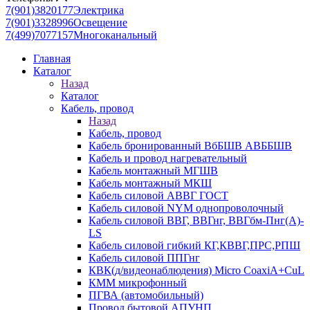
7(901)3820177
Электрика
7(901)3328996
Освещение
7(499)7077157
Многоканальный
Главная
Каталог
Назад
Каталог
Кабель, провод
Назад
Кабель, провод
Кабель бронированный ВбБШВ АВББШВ
Кабель и провод нагревательный
Кабель монтажный МГШВ
Кабель монтажный МКШ
Кабель силовой АВВГ ГОСТ
Кабель силовой NYM однопроволочный
Кабель силовой ВВГ, ВВГнг, ВВГбм-Пнг(А)-
LS
Кабель силовой гибкий КГ,КВВГ,ПРС,РПШ
Кабель силовой ППГнг
КВК(д/видеонаблюдения) Micro CoaxiA+CuL
КММ микрофонный
ПГВА (автомобильный)
Провод бытовой АПУНП