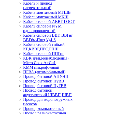
Кабель и провод
нагревательный
Кабель монтажный МГШВ
Кабель монтажный МКШ
Кабель силовой АВВГ ГОСТ
Кабель силовой NYM
однопроволочный
Кабель силовой ВВГ, ВВГнг,
ВВГбм-Пнг(А)-LS
Кабель силовой гибкий
КГ,КВВГ,ПРС,РПШ
Кабель силовой ППГнг
КВК(д/видеонаблюдения)
Micro CoaxiA+CuL
КММ микрофонный
ПГВА (автомобильный)
Провод бытовой АПУНП
Провод бытовой ПуВВ
Провод бытовой ПуГВВ
Провод бытовой,
акустический ШВВП,ШВП
Провод для водопогружных
насосов
Провод компьютерный
Провод радиочастотный