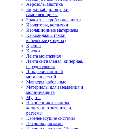
Аэрозоль, мастика
Бирки каб.,площадки
самоклеющиеся
Знаки электробезопасности
Изоляторы, колпачки
Изоляционные материалы
Каб.бандаж.Стяжки
кабельные (хомуты)
Крепеж
Крюки
Лента монтажная
Лента сигнальная, киперная,
оградительная
Люк ревизионный
металлический
Маркеры кабельные
Материалы для заземления и
молниезащита
Муфты
Наконечники, гильзы,
колпачки. ответвители,
разъёмы
Кабеленесущие системы
Патроны для ламп
Патроны для ламп Vintage