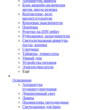
Аппаратура защиты
Блок аварийн.включения,
автом. ввода резерва
Контакторы, реле,
магнит.пускатели
Концевые выключатели
Приборы
Розетки на DIN рейку
Рубильники, разъединители
Светосигнальная арматура,
посты, кнопки
Счетчики
Таймеры, термостаты
Умный дом
Устройства питания
Электродвигатели
Ещё
Освещение
Аппаратура
пускорегулирующая
Декоративный свет
Лампы
Прожекторы светодиодные
Светильники для бани