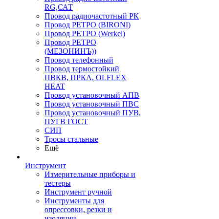
RG,САТ
Провод радиочастотный РК
Провод РЕТРО (BIRONI)
Провод РЕТРО (Werkel)
Провод РЕТРО
(МЕЗОНИНЪ))
Провод телефонный
Провод термостойкий
ПВКВ, ПРКА, OLFLEX
HEAT
Провод установочный АПВ
Провод установочный ПВС
Провод установочный ПУВ,
ПУГВ ГОСТ
СИП
Тросы стальные
Ещё
Инструмент
Измерительные приборы и
тестеры
Инструмент ручной
Инструменты для
опрессовки, резки и
изоляции