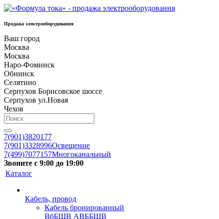
Продажа электрооборудования
Ваш город
Москва
Москва
Наро-Фоминск
Обнинск
Селятино
Серпухов Борисовское шоссе
Серпухов ул.Новая
Чехов
7(901)3820177
7(901)3328996
Освещение
7(499)7077157
Многоканальный
Звоните с 9:00 до 19:00
Каталог
Кабель, провод
Кабель бронированный
ВбБШВ АВББШВ