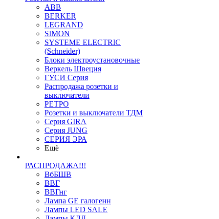
ABB
BERKER
LEGRAND
SIMON
SYSTEME ELECTRIC
(Schneider)
Блоки электроустановочные
Веркель Швеция
ГУСИ Серия
Распродажа розетки и
выключатели
РЕТРО
Розетки и выключатели ТДМ
Серия GIRA
Серия JUNG
СЕРИЯ ЭРА
Ещё
РАСПРОДАЖА!!!
ВбБШВ
ВВГ
ВВГнг
Лампа GE галогенн
Лампы LED SALE
Лампы КЛЛ