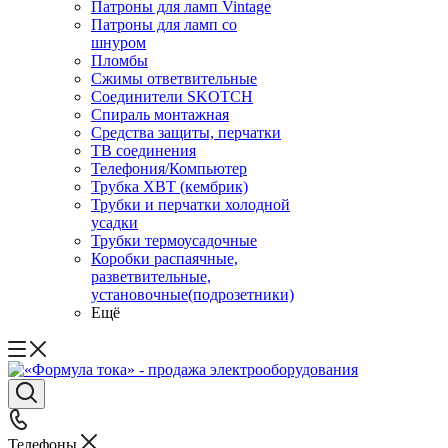
Патроны для ламп Vintage
Патроны для ламп со
шнуром
Пломбы
Сжимы ответвительные
Соединители SKOTCH
Спираль монтажная
Средства защиты, перчатки
ТВ соединения
Телефония/Компьютер
Трубка ХВТ (кембрик)
Трубки и перчатки холодной
усадки
Трубки термоусадочные
Коробки распаячные,
разветвительные,
установочные(подрозетники)
Ещё
Телефоны