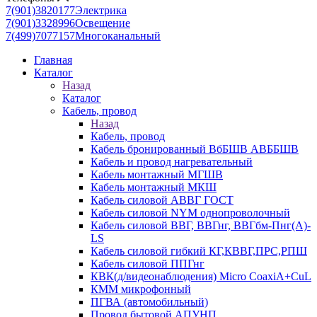
7(901)3820177
Электрика
7(901)3328996
Освещение
7(499)7077157
Многоканальный
Главная
Каталог
Назад
Каталог
Кабель, провод
Назад
Кабель, провод
Кабель бронированный ВбБШВ АВББШВ
Кабель и провод нагревательный
Кабель монтажный МГШВ
Кабель монтажный МКШ
Кабель силовой АВВГ ГОСТ
Кабель силовой NYM однопроволочный
Кабель силовой ВВГ, ВВГнг, ВВГбм-Пнг(А)-
LS
Кабель силовой гибкий КГ,КВВГ,ПРС,РПШ
Кабель силовой ППГнг
КВК(д/видеонаблюдения) Micro CoaxiA+CuL
КММ микрофонный
ПГВА (автомобильный)
Провод бытовой АПУНП