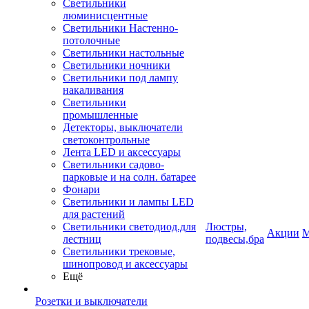
Светильники
люминисцентные
Светильники Настенно-
потолочные
Светильники настольные
Светильники ночники
Светильники под лампу
накаливания
Светильники
промышленные
Детекторы, выключатели
светоконтрольные
Лента LED и аксессуары
Светильники садово-
парковые и на солн. батарее
Фонари
Светильники и лампы LED
для растений
Светильники светодиод.для
Люстры,
Акции
М
лестниц
подвесы,бра
Светильники трековые,
шинопровод и аксессуары
Ещё
Розетки и выключатели