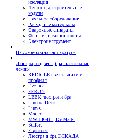
изоляции
Лестницы, строительные
ходули
Паяльное оборудование
Расходные материалы
Сварочные аппараты
Фены и термопистолеты
Электроинструмент
Высоковольтная аппаратура
Люстры, подвесы,бра, настольные
лампы
REDIGLE светильники из
профиля
Evoluce
FERON
LEEK люстры и бра
Lumina Deco
Lumis
Moderli
MW-LIGHT, De Markt
Stilfort
Евросвет
Люстра и бра ЭСКАДА