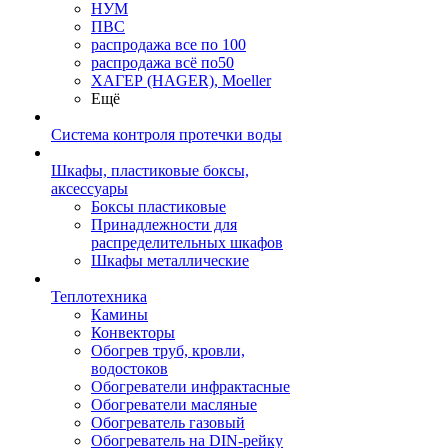
НУМ
ПВС
распродажа все по 100
распродажа всё по50
ХАГЕР (HAGER), Moeller
Ещё
Система контроля протечки воды
Шкафы, пластиковые боксы,
аксессуары
Боксы пластиковые
Принадлежности для
распределительных шкафов
Шкафы металлические
Теплотехника
Камины
Конвекторы
Обогрев труб, кровли,
водостоков
Обогреватели инфрактасные
Обогреватели масляные
Обогреватель газовый
Обогреватель на DIN-рейку