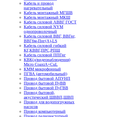
Кабель и провод
нагревательный
Кабель монтажный МГШВ
Кабель монтажный МКШ
Кабель силовой АВВГ ГОСТ
Кабель силовой NYM
однопроволочный
Кабель силовой ВВГ, ВВГнг,
ВВГбм-Пнг(А)-LS
Кабель силовой гибкий
КГ,КВВГ,ПРС,РПШ
Кабель силовой ППГнг
КВК(д/видеонаблюдения)
Micro CoaxiA+CuL
КММ микрофонный
ПГВА (автомобильный)
Провод бытовой АПУНП
Провод бытовой ПуВВ
Провод бытовой ПуГВВ
Провод бытовой,
акустический ШВВП,ШВП
Провод для водопогружных
насосов
Провод компьютерный
Провод радиочастотный