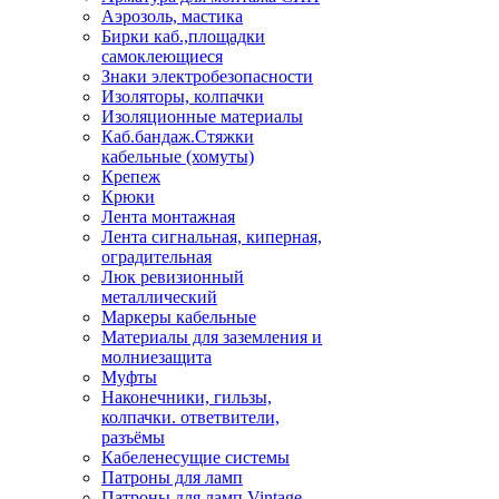
Аэрозоль, мастика
Бирки каб.,площадки
самоклеющиеся
Знаки электробезопасности
Изоляторы, колпачки
Изоляционные материалы
Каб.бандаж.Стяжки
кабельные (хомуты)
Крепеж
Крюки
Лента монтажная
Лента сигнальная, киперная,
оградительная
Люк ревизионный
металлический
Маркеры кабельные
Материалы для заземления и
молниезащита
Муфты
Наконечники, гильзы,
колпачки. ответвители,
разъёмы
Кабеленесущие системы
Патроны для ламп
Патроны для ламп Vintage