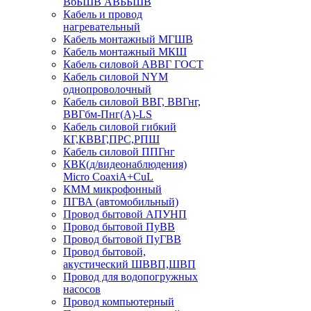
ВбБШВ АВББШВ
Кабель и провод
нагревательный
Кабель монтажный МГШВ
Кабель монтажный МКШ
Кабель силовой АВВГ ГОСТ
Кабель силовой NYM
однопроволочный
Кабель силовой ВВГ, ВВГнг,
ВВГбм-Пнг(А)-LS
Кабель силовой гибкий
КГ,КВВГ,ПРС,РПШ
Кабель силовой ППГнг
КВК(д/видеонаблюдения)
Micro CoaxiA+CuL
КММ микрофонный
ПГВА (автомобильный)
Провод бытовой АПУНП
Провод бытовой ПуВВ
Провод бытовой ПуГВВ
Провод бытовой,
акустический ШВВП,ШВП
Провод для водопогружных
насосов
Провод компьютерный