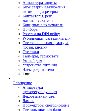
Аппаратура защиты
Блок аварийн.включения,
автом. ввода резерва
Контакторы, реле,
магнит.пускатели
Концевые выключатели
Приборы
Розетки на DIN рейку
Рубильники, разъединители
Светосигнальная арматура,
посты, кнопки
Счетчики
Таймеры, термостаты
Умный дом
Устройства питания
Электродвигатели
Ещё
Освещение
Аппаратура
пускорегулирующая
Декоративный свет
Лампы
Прожекторы светодиодные
Светильники для бани