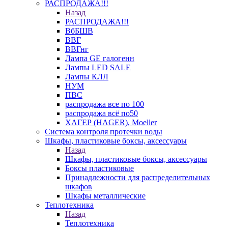
РАСПРОДАЖА!!!
Назад
РАСПРОДАЖА!!!
ВбБШВ
ВВГ
ВВГнг
Лампа GE галогенн
Лампы LED SALE
Лампы КЛЛ
НУМ
ПВС
распродажа все по 100
распродажа всё по50
ХАГЕР (HAGER), Moeller
Система контроля протечки воды
Шкафы, пластиковые боксы, аксессуары
Назад
Шкафы, пластиковые боксы, аксессуары
Боксы пластиковые
Принадлежности для распределительных
шкафов
Шкафы металлические
Теплотехника
Назад
Теплотехника