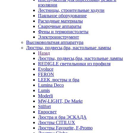
изоляции
Лестницы, строительные ходули
Паяльное оборудование
Расходные материалы
Сварочные аппараты
Фены и термопистолеты
Электроинструмент
Высоковольтная аппаратура
Люстры, подвесы,бра, настольные лампы
Назад
Люстры, подвесы,бра, настольные лампы
REDIGLE светильники из профиля
Evoluce
FERON
LEEK люстры и бра
Lumina Deco
Lumis
Moderli
MW-LIGHT, De Markt
Stilfort
Евросвет
Люстра и бра ЭСКАДА
Люстры CITILUX
Люстры Favourite, F-Promo