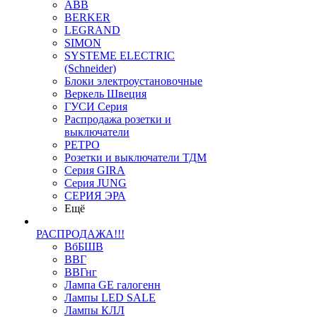
ABB
BERKER
LEGRAND
SIMON
SYSTEME ELECTRIC
(Schneider)
Блоки электроустановочные
Веркель Швеция
ГУСИ Серия
Распродажа розетки и
выключатели
РЕТРО
Розетки и выключатели ТДМ
Серия GIRA
Серия JUNG
СЕРИЯ ЭРА
Ещё
РАСПРОДАЖА!!!
ВбБШВ
ВВГ
ВВГнг
Лампа GE галогенн
Лампы LED SALE
Лампы КЛЛ