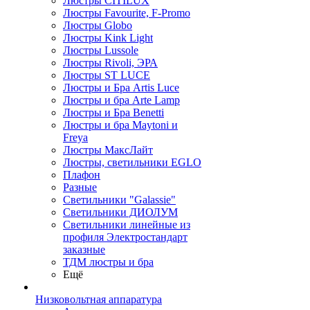
Люстры CITILUX
Люстры Favourite, F-Promo
Люстры Globo
Люстры Kink Light
Люстры Lussole
Люстры Rivoli, ЭРА
Люстры ST LUCE
Люстры и Бра Artis Luce
Люстры и бра Arte Lamp
Люстры и Бра Benetti
Люстры и бра Maytoni и
Freya
Люстры МаксЛайт
Люстры, светильники EGLO
Плафон
Разные
Светильники "Galassie"
Светильники ДИОЛУМ
Светильники линейные из
профиля Электростандарт
заказные
ТДМ люстры и бра
Ещё
Низковольтная аппаратура