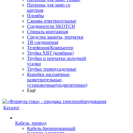
Патроны для ламп со
шнуром
Пломбы
Сжимы ответвительные
Соединители SKOTCH
Спираль монтажная
Средства защиты, перчатки
ТВ соединения
Телефония/Компьютер
Трубка ХВТ (кембрик)
Трубки и перчатки холодной
усадки
Трубки термоусадочные
Коробки распаячные,
разветвительные,
установочные(подрозетники)
Ещё
Каталог
Кабель, провод
Кабель бронированный