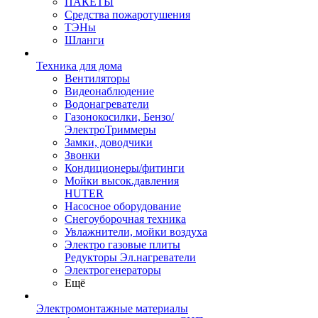
ПАКЕТЫ
Средства пожаротушения
ТЭНы
Шланги
Техника для дома
Вентиляторы
Видеонаблюдение
Водонагреватели
Газонокосилки, Бензо/
ЭлектроТриммеры
Замки, доводчики
Звонки
Кондиционеры/фитинги
Мойки высок.давления
HUTER
Насосное оборудование
Снегоуборочная техника
Увлажнители, мойки воздуха
Электро газовые плиты
Редукторы Эл.нагреватели
Электрогенераторы
Ещё
Электромонтажные материалы