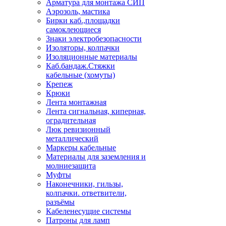
Арматура для монтажа СИП
Аэрозоль, мастика
Бирки каб.,площадки
самоклеющиеся
Знаки электробезопасности
Изоляторы, колпачки
Изоляционные материалы
Каб.бандаж.Стяжки
кабельные (хомуты)
Крепеж
Крюки
Лента монтажная
Лента сигнальная, киперная,
оградительная
Люк ревизионный
металлический
Маркеры кабельные
Материалы для заземления и
молниезащита
Муфты
Наконечники, гильзы,
колпачки. ответвители,
разъёмы
Кабеленесущие системы
Патроны для ламп