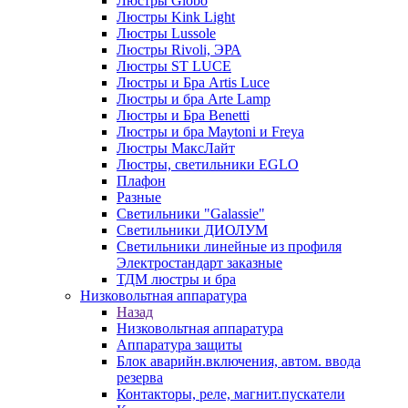
Люстры Globo
Люстры Kink Light
Люстры Lussole
Люстры Rivoli, ЭРА
Люстры ST LUCE
Люстры и Бра Artis Luce
Люстры и бра Arte Lamp
Люстры и Бра Benetti
Люстры и бра Maytoni и Freya
Люстры МаксЛайт
Люстры, светильники EGLO
Плафон
Разные
Светильники "Galassie"
Светильники ДИОЛУМ
Светильники линейные из профиля
Электростандарт заказные
ТДМ люстры и бра
Низковольтная аппаратура
Назад
Низковольтная аппаратура
Аппаратура защиты
Блок аварийн.включения, автом. ввода
резерва
Контакторы, реле, магнит.пускатели