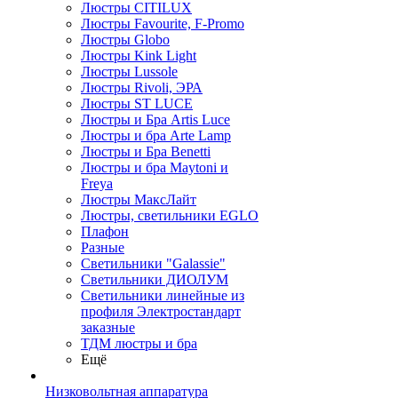
Люстры CITILUX
Люстры Favourite, F-Promo
Люстры Globo
Люстры Kink Light
Люстры Lussole
Люстры Rivoli, ЭРА
Люстры ST LUCE
Люстры и Бра Artis Luce
Люстры и бра Arte Lamp
Люстры и Бра Benetti
Люстры и бра Maytoni и
Freya
Люстры МаксЛайт
Люстры, светильники EGLO
Плафон
Разные
Светильники "Galassie"
Светильники ДИОЛУМ
Светильники линейные из
профиля Электростандарт
заказные
ТДМ люстры и бра
Ещё
Низковольтная аппаратура