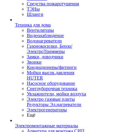
Средства пожаротушения
ТЭНы
Шланги
Техника для дома
Вентиляторы
Видеонаблюдение
Водонагреватели
Газонокосилки, Бензо/
ЭлектроТриммеры
Замки, доводчики
Звонки
Кондиционеры/фитинги
Мойки высок.давления
HUTER
Насосное оборудование
Снегоуборочная техника
Увлажнители, мойки воздуха
Электро газовые плиты
Редукторы Эл.нагреватели
Электрогенераторы
Ещё
Электромонтажные материалы
Арматура для монтажа СИП