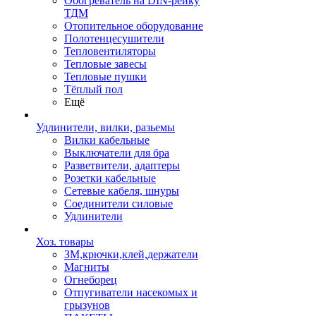
Обогреватель на DIN-рейку
ТДМ
Отопительное оборудование
Полотенцесушители
Тепловентиляторы
Тепловые завесы
Тепловые пушки
Тёплый пол
Ещё
Удлинители, вилки, разьемы
Вилки кабельные
Выключатели для бра
Разветвители, адаптеры
Розетки кабельные
Сетевые кабеля, шнуры
Соединители силовые
Удлинители
Хоз. товары
ЗМ,крючки,клей,держатели
Магниты
Огнеборец
Отпугиватели насекомых и
грызунов