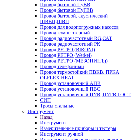
Провод бытовой ПуВВ
Провод бытовой ПуГВВ
Провод бытовой, акустический
ШВВП,ШВП
Провод для водопогружных насосов
Провод компьютерный
Провод радиочастотный RG,САТ
Провод радиочастотный РК
Провод РЕТРО (BIRONI)
Провод РЕТРО (Werkel)
Провод РЕТРО (МЕЗОНИНЪ))
Провод телефонный
Провод термостойкий ПВКВ, ПРКА,
OLFLEX HEAT
Провод установочный АПВ
Провод установочный ПВС
Провод установочный ПУВ, ПУГВ ГОСТ
СИП
Тросы стальные
Инструмент
Назад
Инструмент
Измерительные приборы и тестеры
Инструмент ручной
Инструменты для опрессовки, резки и