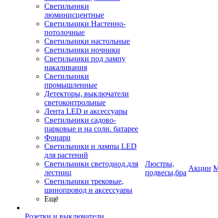
Светильники
люминисцентные
Светильники Настенно-
потолочные
Светильники настольные
Светильники ночники
Светильники под лампу
накаливания
Светильники
промышленные
Детекторы, выключатели
светоконтрольные
Лента LED и аксессуары
Светильники садово-
парковые и на солн. батарее
Фонари
Светильники и лампы LED
для растений
Светильники светодиод.для
Люстры,
Акции
М
лестниц
подвесы,бра
Светильники трековые,
шинопровод и аксессуары
Ещё
Розетки и выключатели