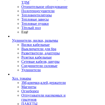
ТДМ
Отопительное оборудование
Полотенцесушители
Тепловентиляторы
Тепловые завесы
Тепловые пушки
Тёплый пол
Ещё
Удлинители, вилки, разьемы
Вилки кабельные
Выключатели для бра
Разветвители, адаптеры
Розетки кабельные
Сетевые кабеля, шнуры
Соединители силовые
Удлинители
Хоз. товары
ЗМ,крючки,клей,держатели
Магниты
Огнеборец
Отпугиватели насекомых и
грызунов
ПАКЕТЫ