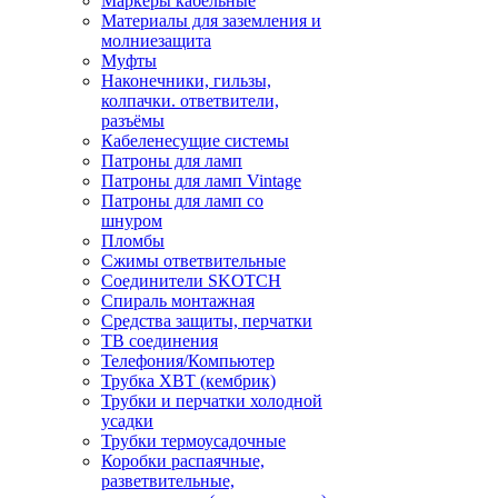
Маркеры кабельные
Материалы для заземления и
молниезащита
Муфты
Наконечники, гильзы,
колпачки. ответвители,
разъёмы
Кабеленесущие системы
Патроны для ламп
Патроны для ламп Vintage
Патроны для ламп со
шнуром
Пломбы
Сжимы ответвительные
Соединители SKOTCH
Спираль монтажная
Средства защиты, перчатки
ТВ соединения
Телефония/Компьютер
Трубка ХВТ (кембрик)
Трубки и перчатки холодной
усадки
Трубки термоусадочные
Коробки распаячные,
разветвительные,