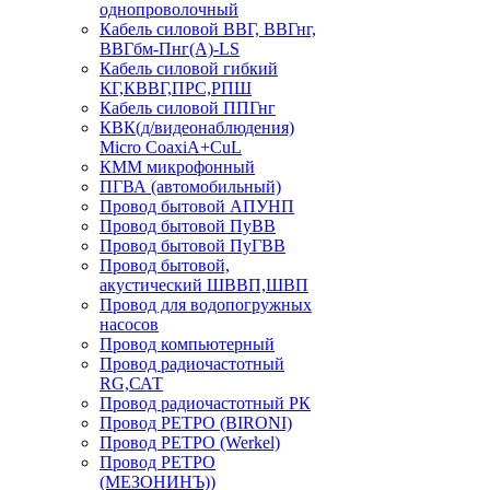
однопроволочный
Кабель силовой ВВГ, ВВГнг,
ВВГбм-Пнг(А)-LS
Кабель силовой гибкий
КГ,КВВГ,ПРС,РПШ
Кабель силовой ППГнг
КВК(д/видеонаблюдения)
Micro CoaxiA+CuL
КММ микрофонный
ПГВА (автомобильный)
Провод бытовой АПУНП
Провод бытовой ПуВВ
Провод бытовой ПуГВВ
Провод бытовой,
акустический ШВВП,ШВП
Провод для водопогружных
насосов
Провод компьютерный
Провод радиочастотный
RG,САТ
Провод радиочастотный РК
Провод РЕТРО (BIRONI)
Провод РЕТРО (Werkel)
Провод РЕТРО
(МЕЗОНИНЪ))