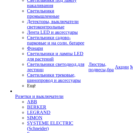
Светильники под лампу
накаливания
Светильники
промышленные
Детекторы, выключатели
светоконтрольные
Лента LED и аксессуары
Светильники садово-
парковые и на солн. батарее
Фонари
Светильники и лампы LED
для растений
Светильники светодиод.для
Люстры,
Акции
М
лестниц
подвесы,бра
Светильники трековые,
шинопровод и аксессуары
Ещё
Розетки и выключатели
ABB
BERKER
LEGRAND
SIMON
SYSTEME ELECTRIC
(Schneider)