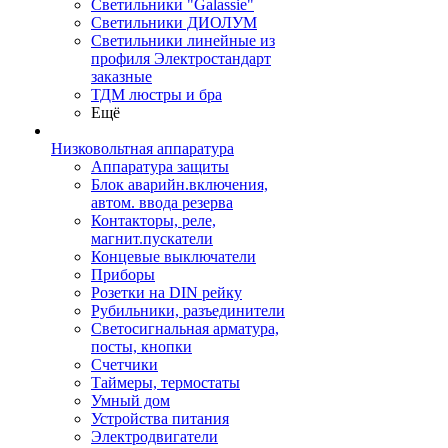
Светильники "Galassie"
Светильники ДИОЛУМ
Светильники линейные из
профиля Электростандарт
заказные
ТДМ люстры и бра
Ещё
Низковольтная аппаратура
Аппаратура защиты
Блок аварийн.включения,
автом. ввода резерва
Контакторы, реле,
магнит.пускатели
Концевые выключатели
Приборы
Розетки на DIN рейку
Рубильники, разъединители
Светосигнальная арматура,
посты, кнопки
Счетчики
Таймеры, термостаты
Умный дом
Устройства питания
Электродвигатели