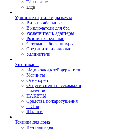
Тёплый пол
Ещё
Удлинители, вилки, разьемы
Вилки кабельные
Выключатели для бра
Разветвители, адаптеры
Розетки кабельные
Сетевые кабеля, шнуры
Соединители силовые
Удлинители
Хоз. товары
ЗМ,крючки,клей,держатели
Магниты
Огнеборец
Отпугиватели насекомых и
грызунов
ПАКЕТЫ
Средства пожаротушения
ТЭНы
Шланги
Техника для дома
Вентиляторы