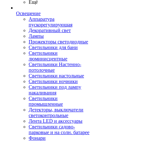
Ещё
Освещение
Аппаратура
пускорегулирующая
Декоративный свет
Лампы
Прожекторы светодиодные
Светильники для бани
Светильники
люминисцентные
Светильники Настенно-
потолочные
Светильники настольные
Светильники ночники
Светильники под лампу
накаливания
Светильники
промышленные
Детекторы, выключатели
светоконтрольные
Лента LED и аксессуары
Светильники садово-
парковые и на солн. батарее
Фонари