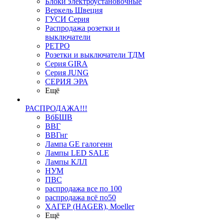
Блоки электроустановочные
Веркель Швеция
ГУСИ Серия
Распродажа розетки и
выключатели
РЕТРО
Розетки и выключатели ТДМ
Серия GIRA
Серия JUNG
СЕРИЯ ЭРА
Ещё
РАСПРОДАЖА!!!
ВбБШВ
ВВГ
ВВГнг
Лампа GE галогенн
Лампы LED SALE
Лампы КЛЛ
НУМ
ПВС
распродажа все по 100
распродажа всё по50
ХАГЕР (HAGER), Moeller
Ещё