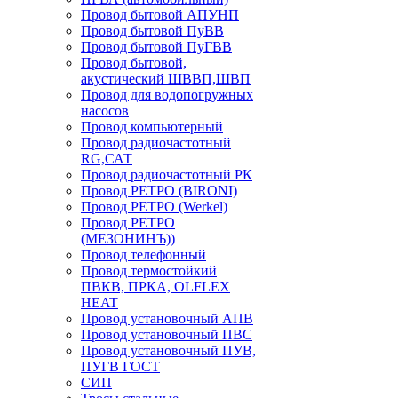
Провод бытовой АПУНП
Провод бытовой ПуВВ
Провод бытовой ПуГВВ
Провод бытовой,
акустический ШВВП,ШВП
Провод для водопогружных
насосов
Провод компьютерный
Провод радиочастотный
RG,САТ
Провод радиочастотный РК
Провод РЕТРО (BIRONI)
Провод РЕТРО (Werkel)
Провод РЕТРО
(МЕЗОНИНЪ))
Провод телефонный
Провод термостойкий
ПВКВ, ПРКА, OLFLEX
HEAT
Провод установочный АПВ
Провод установочный ПВС
Провод установочный ПУВ,
ПУГВ ГОСТ
СИП