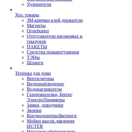
Удлинители
Хоз. товары
ЗМ,крючки,клей,держатели
Магниты
Огнеборец
Отпугиватели насекомых и
грызунов
ПАКЕТЫ
Средства пожаротушения
ТЭНы
Шланги
Техника для дома
Вентиляторы
Видеонаблюдение
Водонагреватели
Газонокосилки, Бензо/
ЭлектроТриммеры
Замки, доводчики
Звонки
Кондиционеры/фитинги
Мойки высок.давления
HUTER
Насосное оборудование