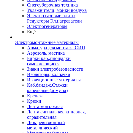
Снегоуборочная техника
Увлажнители, мойки воздуха
Электро газовые плиты
Редукторы Эл.нагреватели
Электрогенераторы
Ещё
Электромонтажные материалы
Арматура для монтажа СИП
Аэрозоль, мастика
Бирки каб.,площадки
самоклеющиеся
Знаки электробезопасности
Изоляторы, колпачки
Изоляционные материалы
Каб.бандаж.Стяжки
кабельные (хомуты)
Крепеж
Крюки
Лента монтажная
Лента сигнальная, киперная,
оградительная
Люк ревизионный
металлический