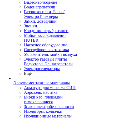
Видеонаблюдение
Водонагреватели
Газонокосилки, Бензо/
ЭлектроТриммеры
Замки, доводчики
Звонки
Кондиционеры/фитинги
Мойки высок.давления
HUTER
Насосное оборудование
Снегоуборочная техника
Увлажнители, мойки воздуха
Электро газовые плиты
Редукторы Эл.нагреватели
Электрогенераторы
Ещё
Электромонтажные материалы
Арматура для монтажа СИП
Аэрозоль, мастика
Бирки каб.,площадки
самоклеющиеся
Знаки электробезопасности
Изоляторы, колпачки
Изоляционные материалы