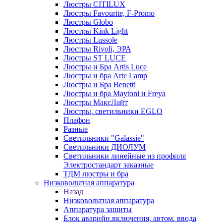
Люстры CITILUX
Люстры Favourite, F-Promo
Люстры Globo
Люстры Kink Light
Люстры Lussole
Люстры Rivoli, ЭРА
Люстры ST LUCE
Люстры и Бра Artis Luce
Люстры и бра Arte Lamp
Люстры и Бра Benetti
Люстры и бра Maytoni и Freya
Люстры МаксЛайт
Люстры, светильники EGLO
Плафон
Разные
Светильники "Galassie"
Светильники ДИОЛУМ
Светильники линейные из профиля
Электростандарт заказные
ТДМ люстры и бра
Низковольтная аппаратура
Назад
Низковольтная аппаратура
Аппаратура защиты
Блок аварийн.включения, автом. ввода