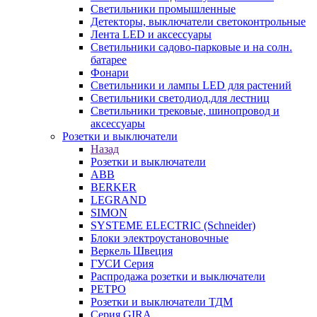
Светильники промышленные
Детекторы, выключатели светоконтрольные
Лента LED и аксессуары
Светильники садово-парковые и на солн.
батарее
Фонари
Светильники и лампы LED для растений
Светильники светодиод.для лестниц
Светильники трековые, шинопровод и
аксессуары
Розетки и выключатели
Назад
Розетки и выключатели
ABB
BERKER
LEGRAND
SIMON
SYSTEME ELECTRIC (Schneider)
Блоки электроустановочные
Веркель Швеция
ГУСИ Серия
Распродажа розетки и выключатели
РЕТРО
Розетки и выключатели ТДМ
Серия GIRA