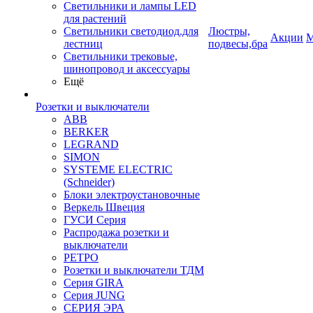
Светильники и лампы LED
для растений
Светильники светодиод.для
Люстры,
Акции
М
лестниц
подвесы,бра
Светильники трековые,
шинопровод и аксессуары
Ещё
Розетки и выключатели
ABB
BERKER
LEGRAND
SIMON
SYSTEME ELECTRIC
(Schneider)
Блоки электроустановочные
Веркель Швеция
ГУСИ Серия
Распродажа розетки и
выключатели
РЕТРО
Розетки и выключатели ТДМ
Серия GIRA
Серия JUNG
СЕРИЯ ЭРА