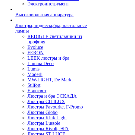
Электроинструмент
Высоковольтная аппаратура
Люстры, подвесы,бра, настольные
лампы
REDIGLE светильники из
профиля
Evoluce
FERON
LEEK люстры и бра
Lumina Deco
Lumis
Moderli
MW-LIGHT, De Markt
Stilfort
Евросвет
Люстра и бра ЭСКАДА
Люстры CITILUX
Люстры Favourite, F-Promo
Люстры Globo
Люстры Kink Light
Люстры Lussole
Люстры Rivoli, ЭРА
Люстры ST LUCE