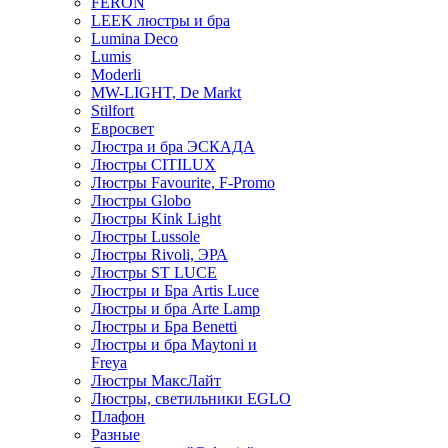
FERON
LEEK люстры и бра
Lumina Deco
Lumis
Moderli
MW-LIGHT, De Markt
Stilfort
Евросвет
Люстра и бра ЭСКАДА
Люстры CITILUX
Люстры Favourite, F-Promo
Люстры Globo
Люстры Kink Light
Люстры Lussole
Люстры Rivoli, ЭРА
Люстры ST LUCE
Люстры и Бра Artis Luce
Люстры и бра Arte Lamp
Люстры и Бра Benetti
Люстры и бра Maytoni и
Freya
Люстры МаксЛайт
Люстры, светильники EGLO
Плафон
Разные