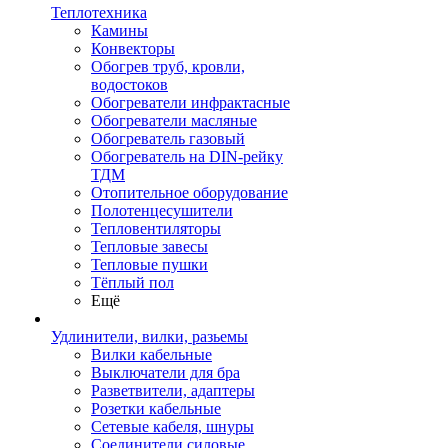
Теплотехника
Камины
Конвекторы
Обогрев труб, кровли,
водостоков
Обогреватели инфрактасные
Обогреватели масляные
Обогреватель газовый
Обогреватель на DIN-рейку
ТДМ
Отопительное оборудование
Полотенцесушители
Тепловентиляторы
Тепловые завесы
Тепловые пушки
Тёплый пол
Ещё
Удлинители, вилки, разьемы
Вилки кабельные
Выключатели для бра
Разветвители, адаптеры
Розетки кабельные
Сетевые кабеля, шнуры
Соединители силовые