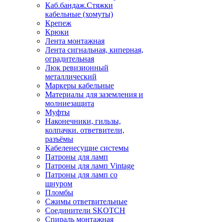
Каб.бандаж.Стяжки
кабельные (хомуты)
Крепеж
Крюки
Лента монтажная
Лента сигнальная, киперная,
оградительная
Люк ревизионный
металлический
Маркеры кабельные
Материалы для заземления и
молниезащита
Муфты
Наконечники, гильзы,
колпачки. ответвители,
разъёмы
Кабеленесущие системы
Патроны для ламп
Патроны для ламп Vintage
Патроны для ламп со
шнуром
Пломбы
Сжимы ответвительные
Соединители SKOTCH
Спираль монтажная