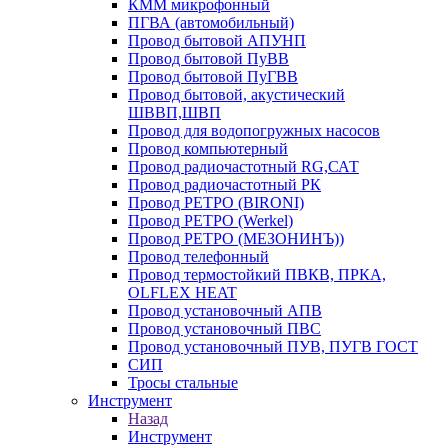
КММ микрофонный
ПГВА (автомобильный)
Провод бытовой АПУНП
Провод бытовой ПуВВ
Провод бытовой ПуГВВ
Провод бытовой, акустический
ШВВП,ШВП
Провод для водопогружных насосов
Провод компьютерный
Провод радиочастотный RG,САТ
Провод радиочастотный РК
Провод РЕТРО (BIRONI)
Провод РЕТРО (Werkel)
Провод РЕТРО (МЕЗОНИНЪ))
Провод телефонный
Провод термостойкий ПВКВ, ПРКА,
OLFLEX HEAT
Провод установочный АПВ
Провод установочный ПВС
Провод установочный ПУВ, ПУГВ ГОСТ
СИП
Тросы стальные
Инструмент
Назад
Инструмент