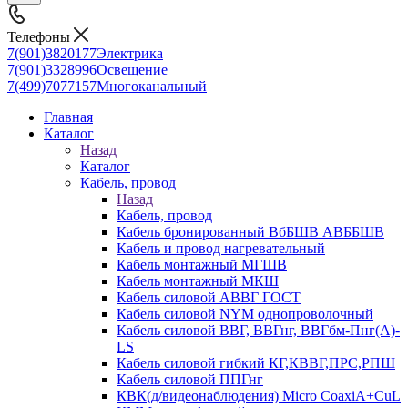
Телефоны
7(901)3820177
Электрика
7(901)3328996
Освещение
7(499)7077157
Многоканальный
Главная
Каталог
Назад
Каталог
Кабель, провод
Назад
Кабель, провод
Кабель бронированный ВбБШВ АВББШВ
Кабель и провод нагревательный
Кабель монтажный МГШВ
Кабель монтажный МКШ
Кабель силовой АВВГ ГОСТ
Кабель силовой NYM однопроволочный
Кабель силовой ВВГ, ВВГнг, ВВГбм-Пнг(А)-
LS
Кабель силовой гибкий КГ,КВВГ,ПРС,РПШ
Кабель силовой ППГнг
КВК(д/видеонаблюдения) Micro CoaxiA+CuL