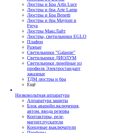
Люстры и Бра Artis Luce
Люстры и бра Arte Lamp
Люстры и Бра Benetti
Люстры и бра Maytoni и
Freya
Люстры МаксЛайт
Люстры, светильники EGLO
Плафон
Разные
Светильники "Galassie"
Светильники ДИОЛУМ
Светильники линейные из
профиля Электростандарт
заказные
ТДМ люстры и бра
Ещё
Низковольтная аппаратура
Аппаратура защиты
Блок аварийн.включения,
автом. ввода резерва
Контакторы, реле,
магнит.пускатели
Концевые выключатели
Приборы