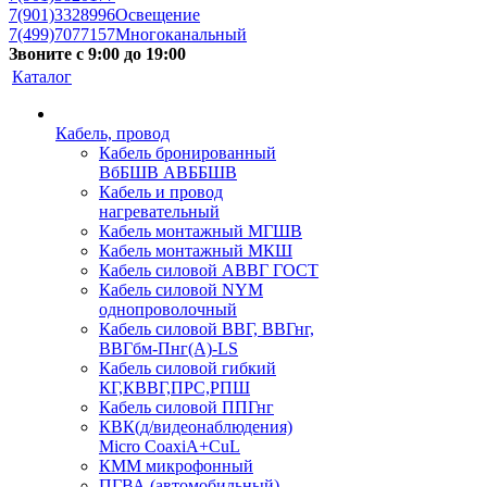
7(901)3328996
Освещение
7(499)7077157
Многоканальный
Звоните с 9:00 до 19:00
Каталог
Кабель, провод
Кабель бронированный
ВбБШВ АВББШВ
Кабель и провод
нагревательный
Кабель монтажный МГШВ
Кабель монтажный МКШ
Кабель силовой АВВГ ГОСТ
Кабель силовой NYM
однопроволочный
Кабель силовой ВВГ, ВВГнг,
ВВГбм-Пнг(А)-LS
Кабель силовой гибкий
КГ,КВВГ,ПРС,РПШ
Кабель силовой ППГнг
КВК(д/видеонаблюдения)
Micro CoaxiA+CuL
КММ микрофонный
ПГВА (автомобильный)