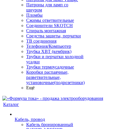
Патроны для ламп со
шнуром
Пломбы
Сжимы ответвительные
Соединители SKOTCH
Спираль монтажная
Средства защиты, перчатки
ТВ соединения
Телефония/Компьютер
Трубка ХВТ (кембрик)
Трубки и перчатки холодной
усадки
Трубки термоусадочные
Коробки распаячные,
разветвительные,
установочные(подрозетники)
Ещё
Каталог
Кабель, провод
Кабель бронированный