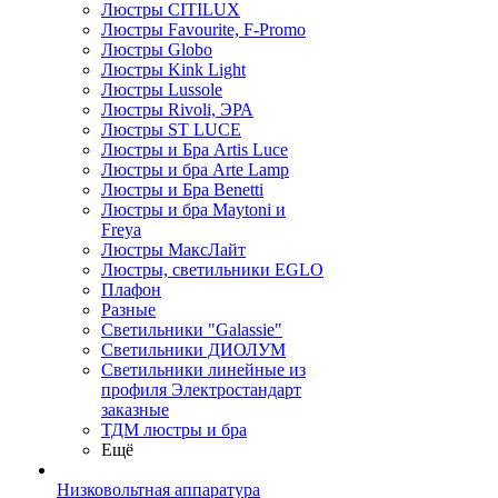
Люстры CITILUX
Люстры Favourite, F-Promo
Люстры Globo
Люстры Kink Light
Люстры Lussole
Люстры Rivoli, ЭРА
Люстры ST LUCE
Люстры и Бра Artis Luce
Люстры и бра Arte Lamp
Люстры и Бра Benetti
Люстры и бра Maytoni и
Freya
Люстры МаксЛайт
Люстры, светильники EGLO
Плафон
Разные
Светильники "Galassie"
Светильники ДИОЛУМ
Светильники линейные из
профиля Электростандарт
заказные
ТДМ люстры и бра
Ещё
Низковольтная аппаратура