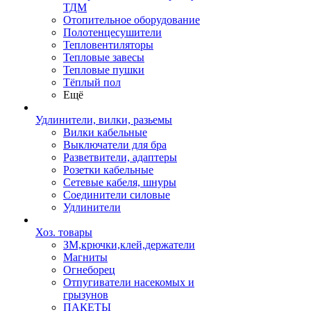
ТДМ
Отопительное оборудование
Полотенцесушители
Тепловентиляторы
Тепловые завесы
Тепловые пушки
Тёплый пол
Ещё
Удлинители, вилки, разьемы
Вилки кабельные
Выключатели для бра
Разветвители, адаптеры
Розетки кабельные
Сетевые кабеля, шнуры
Соединители силовые
Удлинители
Хоз. товары
ЗМ,крючки,клей,держатели
Магниты
Огнеборец
Отпугиватели насекомых и
грызунов
ПАКЕТЫ