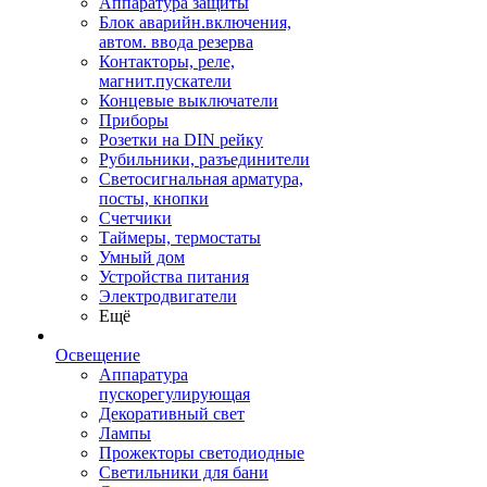
Аппаратура защиты
Блок аварийн.включения,
автом. ввода резерва
Контакторы, реле,
магнит.пускатели
Концевые выключатели
Приборы
Розетки на DIN рейку
Рубильники, разъединители
Светосигнальная арматура,
посты, кнопки
Счетчики
Таймеры, термостаты
Умный дом
Устройства питания
Электродвигатели
Ещё
Освещение
Аппаратура
пускорегулирующая
Декоративный свет
Лампы
Прожекторы светодиодные
Светильники для бани