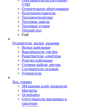
Обогреватель на DIN-рейку
ТДМ
Отопительное оборудование
Полотенцесушители
Тепловентиляторы
Тепловые завесы
Тепловые пушки
Тёплый пол
Ещё
Удлинители, вилки, разьемы
Вилки кабельные
Выключатели для бра
Разветвители, адаптеры
Розетки кабельные
Сетевые кабеля, шнуры
Соединители силовые
Удлинители
Хоз. товары
ЗМ,крючки,клей,держатели
Магниты
Огнеборец
Отпугиватели насекомых и
грызунов