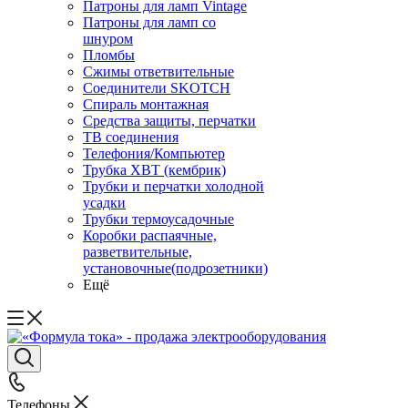
Патроны для ламп Vintage
Патроны для ламп со
шнуром
Пломбы
Сжимы ответвительные
Соединители SKOTCH
Спираль монтажная
Средства защиты, перчатки
ТВ соединения
Телефония/Компьютер
Трубка ХВТ (кембрик)
Трубки и перчатки холодной
усадки
Трубки термоусадочные
Коробки распаячные,
разветвительные,
установочные(подрозетники)
Ещё
Телефоны