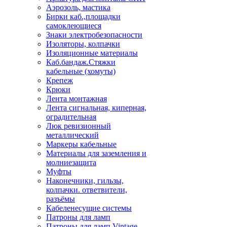
Аэрозоль, мастика
Бирки каб.,площадки
самоклеющиеся
Знаки электробезопасности
Изоляторы, колпачки
Изоляционные материалы
Каб.бандаж.Стяжки
кабельные (хомуты)
Крепеж
Крюки
Лента монтажная
Лента сигнальная, киперная,
оградительная
Люк ревизионный
металлический
Маркеры кабельные
Материалы для заземления и
молниезащита
Муфты
Наконечники, гильзы,
колпачки. ответвители,
разъёмы
Кабеленесущие системы
Патроны для ламп
Патроны для ламп Vintage