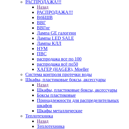
РАСПРОДАЖА!!!
Назад
РАСПРОДАЖА!!!
ВбБШВ
ВВГ
ВВГнг
Лампа GE галогенн
Лампы LED SALE
Лампы КЛЛ
НУМ
ПВС
распродажа все по 100
распродажа всё по50
ХАГЕР (HAGER), Moeller
Система контроля протечки воды
Шкафы, пластиковые боксы, аксессуары
Назад
Шкафы, пластиковые боксы, аксессуары
Боксы пластиковые
Принадлежности для распределительных
шкафов
Шкафы металлические
Теплотехника
Назад
Теплотехника