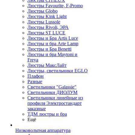
Люстры CITILUX
Люстры Favourite, F-Promo
Люстры Globo
Люстры Kink Light
Люстры Lussole
Люстры Rivoli, ЭРА
Люстры ST LUCE
Люстры и Бра Artis Luce
Люстры и бра Arte Lamp
Люстры и Бра Benetti
Люстры и бра Maytoni и
Freya
Люстры МаксЛайт
Люстры, светильники EGLO
Плафон
Разные
Светильники "Galassie"
Светильники ДИОЛУМ
Светильники линейные из
профиля Электростандарт
заказные
ТДМ люстры и бра
Ещё
Низковольтная аппаратура