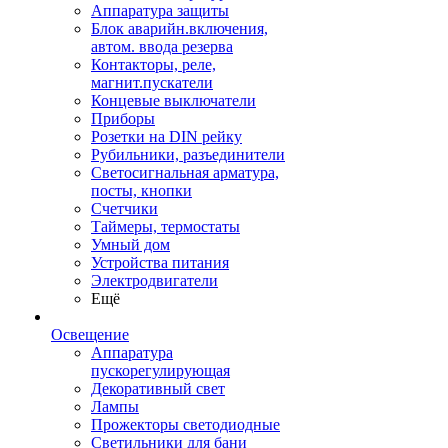
Аппаратура защиты
Блок аварийн.включения,
автом. ввода резерва
Контакторы, реле,
магнит.пускатели
Концевые выключатели
Приборы
Розетки на DIN рейку
Рубильники, разъединители
Светосигнальная арматура,
посты, кнопки
Счетчики
Таймеры, термостаты
Умный дом
Устройства питания
Электродвигатели
Ещё
Освещение
Аппаратура
пускорегулирующая
Декоративный свет
Лампы
Прожекторы светодиодные
Светильники для бани