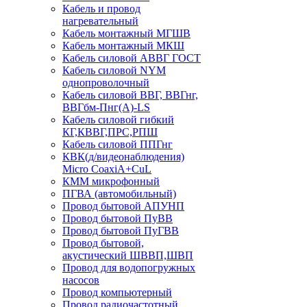
Кабель и провод
нагревательный
Кабель монтажный МГШВ
Кабель монтажный МКШ
Кабель силовой АВВГ ГОСТ
Кабель силовой NYM
однопроволочный
Кабель силовой ВВГ, ВВГнг,
ВВГбм-Пнг(А)-LS
Кабель силовой гибкий
КГ,КВВГ,ПРС,РПШ
Кабель силовой ППГнг
КВК(д/видеонаблюдения)
Micro CoaxiA+CuL
КММ микрофонный
ПГВА (автомобильный)
Провод бытовой АПУНП
Провод бытовой ПуВВ
Провод бытовой ПуГВВ
Провод бытовой,
акустический ШВВП,ШВП
Провод для водопогружных
насосов
Провод компьютерный
Провод радиочастотный