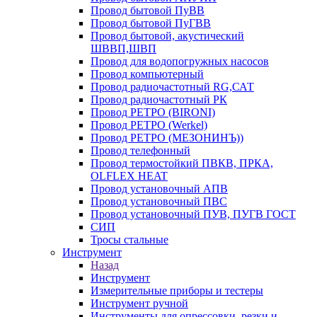
Провод бытовой ПуВВ
Провод бытовой ПуГВВ
Провод бытовой, акустический
ШВВП,ШВП
Провод для водопогружных насосов
Провод компьютерный
Провод радиочастотный RG,САТ
Провод радиочастотный РК
Провод РЕТРО (BIRONI)
Провод РЕТРО (Werkel)
Провод РЕТРО (МЕЗОНИНЪ))
Провод телефонный
Провод термостойкий ПВКВ, ПРКА,
OLFLEX HEAT
Провод установочный АПВ
Провод установочный ПВС
Провод установочный ПУВ, ПУГВ ГОСТ
СИП
Тросы стальные
Инструмент
Назад
Инструмент
Измерительные приборы и тестеры
Инструмент ручной
Инструменты для опрессовки, резки и