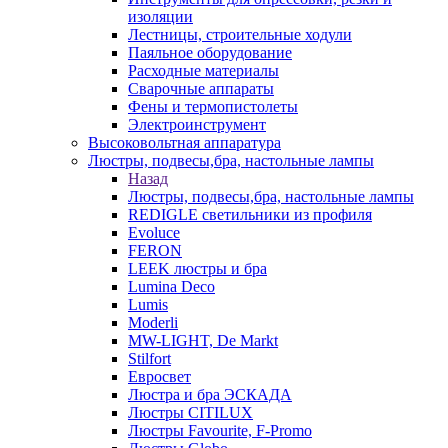
изоляции
Лестницы, строительные ходули
Паяльное оборудование
Расходные материалы
Сварочные аппараты
Фены и термопистолеты
Электроинструмент
Высоковольтная аппаратура
Люстры, подвесы,бра, настольные лампы
Назад
Люстры, подвесы,бра, настольные лампы
REDIGLE светильники из профиля
Evoluce
FERON
LEEK люстры и бра
Lumina Deco
Lumis
Moderli
MW-LIGHT, De Markt
Stilfort
Евросвет
Люстра и бра ЭСКАДА
Люстры CITILUX
Люстры Favourite, F-Promo