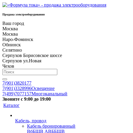
Продажа электрооборудования
Ваш город
Москва
Москва
Наро-Фоминск
Обнинск
Селятино
Серпухов Борисовское шоссе
Серпухов ул.Новая
Чехов
7(901)3820177
7(901)3328996
Освещение
7(499)7077157
Многоканальный
Звоните с 9:00 до 19:00
Каталог
Кабель, провод
Кабель бронированный
ВбБШВ АВББШВ