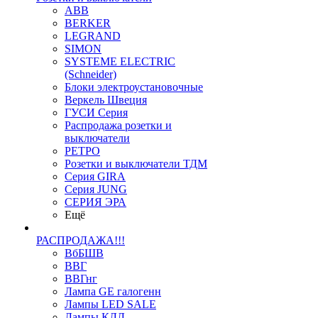
ABB
BERKER
LEGRAND
SIMON
SYSTEME ELECTRIC
(Schneider)
Блоки электроустановочные
Веркель Швеция
ГУСИ Серия
Распродажа розетки и
выключатели
РЕТРО
Розетки и выключатели ТДМ
Серия GIRA
Серия JUNG
СЕРИЯ ЭРА
Ещё
РАСПРОДАЖА!!!
ВбБШВ
ВВГ
ВВГнг
Лампа GE галогенн
Лампы LED SALE
Лампы КЛЛ