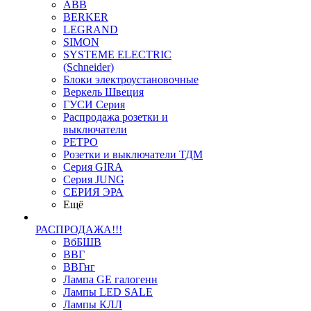
ABB
BERKER
LEGRAND
SIMON
SYSTEME ELECTRIC
(Schneider)
Блоки электроустановочные
Веркель Швеция
ГУСИ Серия
Распродажа розетки и
выключатели
РЕТРО
Розетки и выключатели ТДМ
Серия GIRA
Серия JUNG
СЕРИЯ ЭРА
Ещё
РАСПРОДАЖА!!!
ВбБШВ
ВВГ
ВВГнг
Лампа GE галогенн
Лампы LED SALE
Лампы КЛЛ