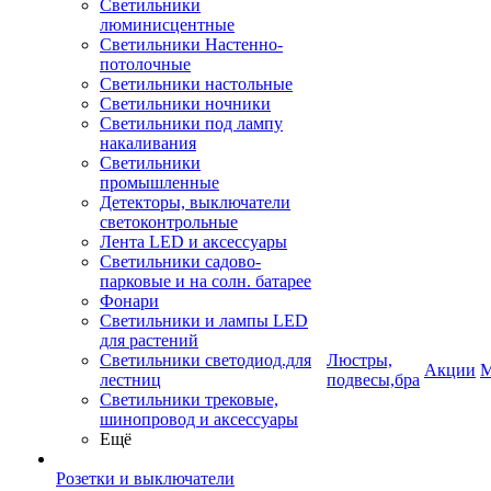
Светильники
люминисцентные
Светильники Настенно-
потолочные
Светильники настольные
Светильники ночники
Светильники под лампу
накаливания
Светильники
промышленные
Детекторы, выключатели
светоконтрольные
Лента LED и аксессуары
Светильники садово-
парковые и на солн. батарее
Фонари
Светильники и лампы LED
для растений
Светильники светодиод.для
Люстры,
Акции
М
лестниц
подвесы,бра
Светильники трековые,
шинопровод и аксессуары
Ещё
Розетки и выключатели