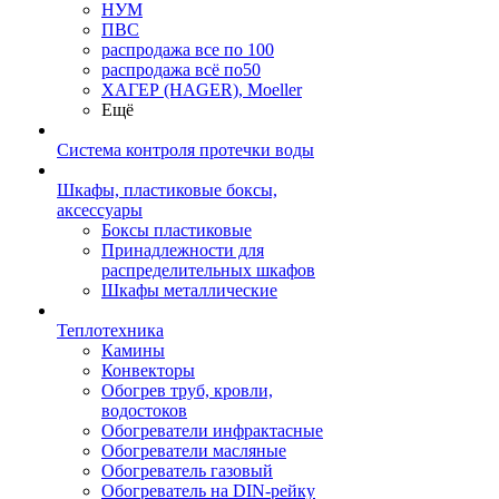
НУМ
ПВС
распродажа все по 100
распродажа всё по50
ХАГЕР (HAGER), Moeller
Ещё
Система контроля протечки воды
Шкафы, пластиковые боксы,
аксессуары
Боксы пластиковые
Принадлежности для
распределительных шкафов
Шкафы металлические
Теплотехника
Камины
Конвекторы
Обогрев труб, кровли,
водостоков
Обогреватели инфрактасные
Обогреватели масляные
Обогреватель газовый
Обогреватель на DIN-рейку