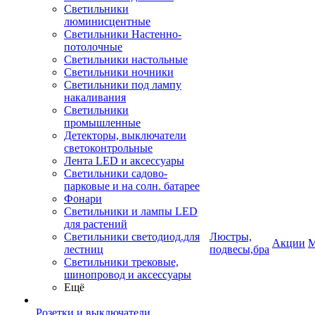
Светильники
люминисцентные
Светильники Настенно-
потолочные
Светильники настольные
Светильники ночники
Светильники под лампу
накаливания
Светильники
промышленные
Детекторы, выключатели
светоконтрольные
Лента LED и аксессуары
Светильники садово-
парковые и на солн. батарее
Фонари
Светильники и лампы LED
для растений
Светильники светодиод.для
Люстры,
Акции
М
лестниц
подвесы,бра
Светильники трековые,
шинопровод и аксессуары
Ещё
Розетки и выключатели