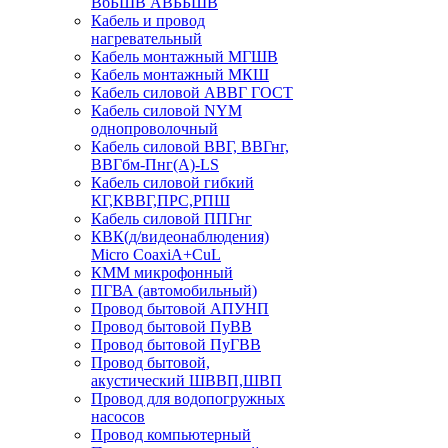
ВбБШВ АВББШВ
Кабель и провод
нагревательный
Кабель монтажный МГШВ
Кабель монтажный МКШ
Кабель силовой АВВГ ГОСТ
Кабель силовой NYM
однопроволочный
Кабель силовой ВВГ, ВВГнг,
ВВГбм-Пнг(А)-LS
Кабель силовой гибкий
КГ,КВВГ,ПРС,РПШ
Кабель силовой ППГнг
КВК(д/видеонаблюдения)
Micro CoaxiA+CuL
КММ микрофонный
ПГВА (автомобильный)
Провод бытовой АПУНП
Провод бытовой ПуВВ
Провод бытовой ПуГВВ
Провод бытовой,
акустический ШВВП,ШВП
Провод для водопогружных
насосов
Провод компьютерный