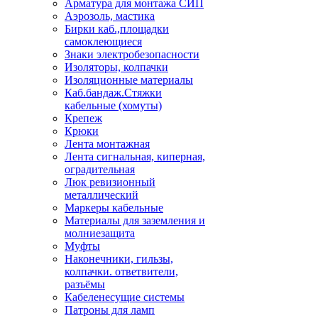
Арматура для монтажа СИП
Аэрозоль, мастика
Бирки каб.,площадки
самоклеющиеся
Знаки электробезопасности
Изоляторы, колпачки
Изоляционные материалы
Каб.бандаж.Стяжки
кабельные (хомуты)
Крепеж
Крюки
Лента монтажная
Лента сигнальная, киперная,
оградительная
Люк ревизионный
металлический
Маркеры кабельные
Материалы для заземления и
молниезащита
Муфты
Наконечники, гильзы,
колпачки. ответвители,
разъёмы
Кабеленесущие системы
Патроны для ламп