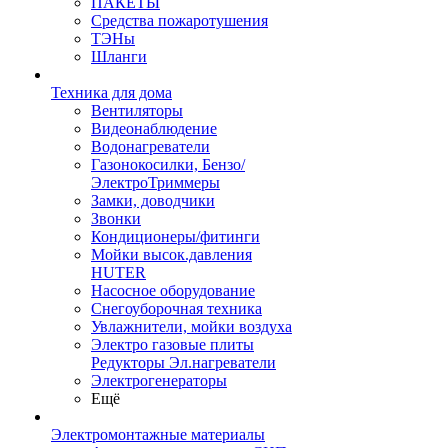
ПАКЕТЫ
Средства пожаротушения
ТЭНы
Шланги
Техника для дома
Вентиляторы
Видеонаблюдение
Водонагреватели
Газонокосилки, Бензо/
ЭлектроТриммеры
Замки, доводчики
Звонки
Кондиционеры/фитинги
Мойки высок.давления
HUTER
Насосное оборудование
Снегоуборочная техника
Увлажнители, мойки воздуха
Электро газовые плиты
Редукторы Эл.нагреватели
Электрогенераторы
Ещё
Электромонтажные материалы