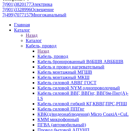
7(901)3820177
Электрика
7(901)3328996
Освещение
7(499)7077157
Многоканальный
Главная
Каталог
Назад
Каталог
Кабель, провод
Назад
Кабель, провод
Кабель бронированный ВбБШВ АВББШВ
Кабель и провод нагревательный
Кабель монтажный МГШВ
Кабель монтажный МКШ
Кабель силовой АВВГ ГОСТ
Кабель силовой NYM однопроволочный
Кабель силовой ВВГ, ВВГнг, ВВГбм-Пнг(А)-
LS
Кабель силовой гибкий КГ,КВВГ,ПРС,РПШ
Кабель силовой ППГнг
КВК(д/видеонаблюдения) Micro CoaxiA+CuL
КММ микрофонный
ПГВА (автомобильный)
Провод бытовой АПУНП