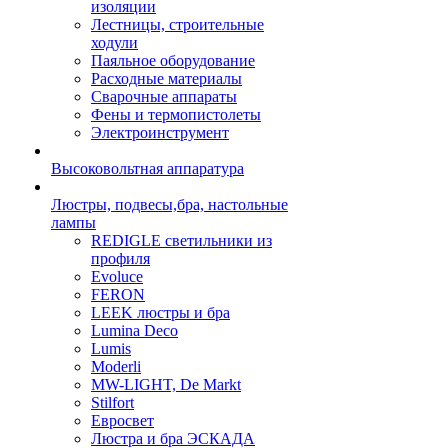
изоляции
Лестницы, строительные
ходули
Паяльное оборудование
Расходные материалы
Сварочные аппараты
Фены и термопистолеты
Электроинструмент
Высоковольтная аппаратура
Люстры, подвесы,бра, настольные
лампы
REDIGLE светильники из
профиля
Evoluce
FERON
LEEK люстры и бра
Lumina Deco
Lumis
Moderli
MW-LIGHT, De Markt
Stilfort
Евросвет
Люстра и бра ЭСКАДА