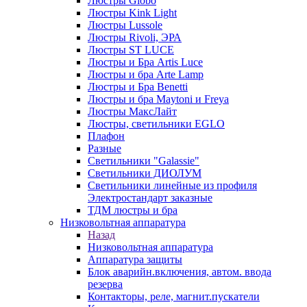
Люстры Globo
Люстры Kink Light
Люстры Lussole
Люстры Rivoli, ЭРА
Люстры ST LUCE
Люстры и Бра Artis Luce
Люстры и бра Arte Lamp
Люстры и Бра Benetti
Люстры и бра Maytoni и Freya
Люстры МаксЛайт
Люстры, светильники EGLO
Плафон
Разные
Светильники "Galassie"
Светильники ДИОЛУМ
Светильники линейные из профиля
Электростандарт заказные
ТДМ люстры и бра
Низковольтная аппаратура
Назад
Низковольтная аппаратура
Аппаратура защиты
Блок аварийн.включения, автом. ввода
резерва
Контакторы, реле, магнит.пускатели