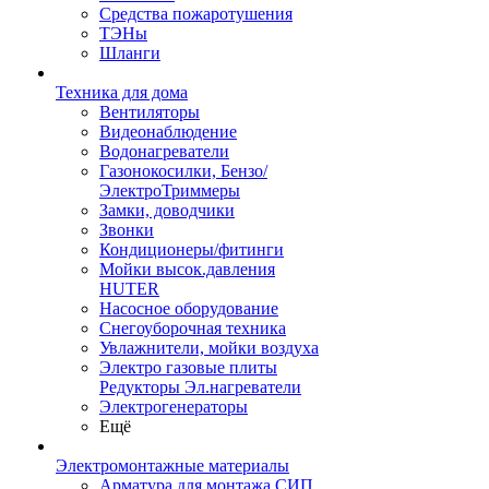
Средства пожаротушения
ТЭНы
Шланги
Техника для дома
Вентиляторы
Видеонаблюдение
Водонагреватели
Газонокосилки, Бензо/
ЭлектроТриммеры
Замки, доводчики
Звонки
Кондиционеры/фитинги
Мойки высок.давления
HUTER
Насосное оборудование
Снегоуборочная техника
Увлажнители, мойки воздуха
Электро газовые плиты
Редукторы Эл.нагреватели
Электрогенераторы
Ещё
Электромонтажные материалы
Арматура для монтажа СИП