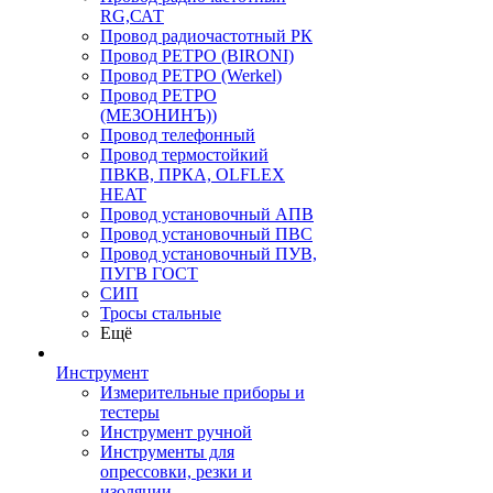
RG,САТ
Провод радиочастотный РК
Провод РЕТРО (BIRONI)
Провод РЕТРО (Werkel)
Провод РЕТРО
(МЕЗОНИНЪ))
Провод телефонный
Провод термостойкий
ПВКВ, ПРКА, OLFLEX
HEAT
Провод установочный АПВ
Провод установочный ПВС
Провод установочный ПУВ,
ПУГВ ГОСТ
СИП
Тросы стальные
Ещё
Инструмент
Измерительные приборы и
тестеры
Инструмент ручной
Инструменты для
опрессовки, резки и
изоляции