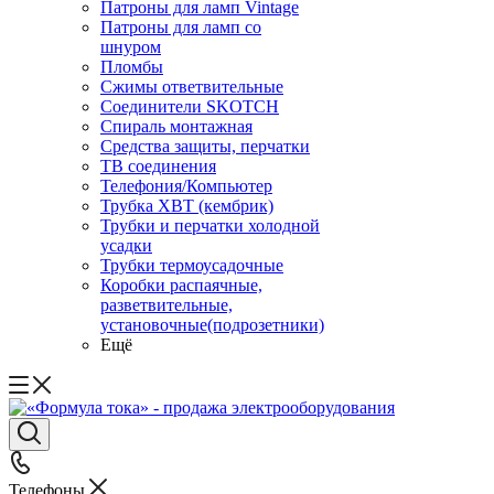
Патроны для ламп Vintage
Патроны для ламп со
шнуром
Пломбы
Сжимы ответвительные
Соединители SKOTCH
Спираль монтажная
Средства защиты, перчатки
ТВ соединения
Телефония/Компьютер
Трубка ХВТ (кембрик)
Трубки и перчатки холодной
усадки
Трубки термоусадочные
Коробки распаячные,
разветвительные,
установочные(подрозетники)
Ещё
Телефоны