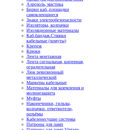
Аэрозоль, мастика
Бирки каб.,площадки
самоклеющиеся
Знаки электробезопасности
Изоляторы, колпачки
Изоляционные материалы
Каб.бандаж.Стяжки
кабельные (хомуты)
Крепеж
Крюки
Лента монтажная
Лента сигнальная, киперная,
оградительная
Люк ревизионный
металлический
Маркеры кабельные
Материалы для заземления и
молниезащита
Муфты
Наконечники, гильзы,
колпачки. ответвители,
разъёмы
Кабеленесущие системы
Патроны для ламп
Патроны для ламп Vintage