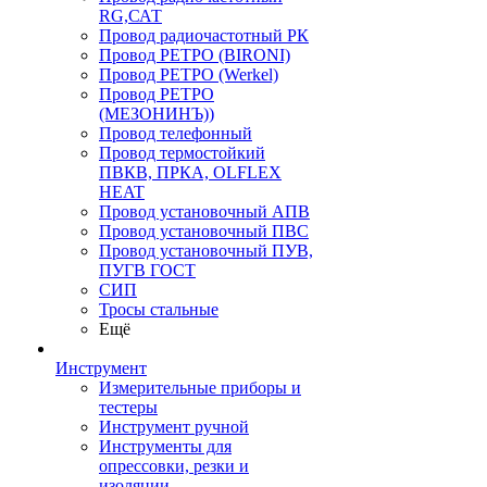
RG,САТ
Провод радиочастотный РК
Провод РЕТРО (BIRONI)
Провод РЕТРО (Werkel)
Провод РЕТРО
(МЕЗОНИНЪ))
Провод телефонный
Провод термостойкий
ПВКВ, ПРКА, OLFLEX
HEAT
Провод установочный АПВ
Провод установочный ПВС
Провод установочный ПУВ,
ПУГВ ГОСТ
СИП
Тросы стальные
Ещё
Инструмент
Измерительные приборы и
тестеры
Инструмент ручной
Инструменты для
опрессовки, резки и
изоляции