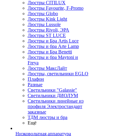
Люстры CITILUX
Люстры Favourite, F-Promo
Люстры Globo
Люстры Kink Light
Люстры Lussole
Люстры Rivoli, ЭРА
Люстры ST LUCE
Люстры и Бра Artis Luce
Люстры и бра Arte Lamp
Люстры и Бра Benetti
Люстры и бра Maytoni и
Freya
Люстры МаксЛайт
Люстры, светильники EGLO
Плафон
Разные
Светильники "Galassie"
Светильники ДИОЛУМ
Светильники линейные из
профиля Электростандарт
заказные
ТДМ люстры и бра
Ещё
Низковольтная аппаратура