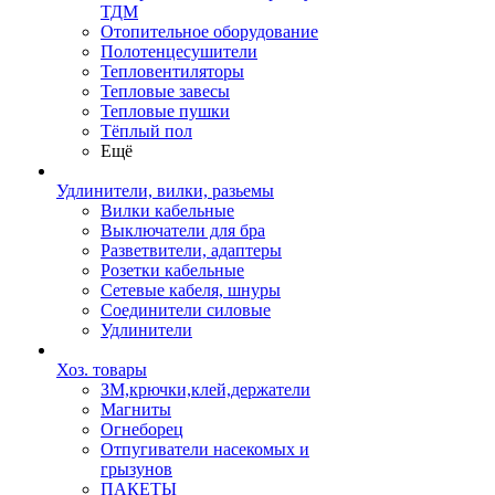
ТДМ
Отопительное оборудование
Полотенцесушители
Тепловентиляторы
Тепловые завесы
Тепловые пушки
Тёплый пол
Ещё
Удлинители, вилки, разьемы
Вилки кабельные
Выключатели для бра
Разветвители, адаптеры
Розетки кабельные
Сетевые кабеля, шнуры
Соединители силовые
Удлинители
Хоз. товары
ЗМ,крючки,клей,держатели
Магниты
Огнеборец
Отпугиватели насекомых и
грызунов
ПАКЕТЫ