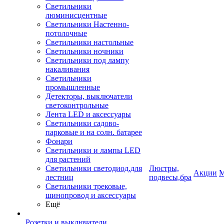
Светильники
люминисцентные
Светильники Настенно-
потолочные
Светильники настольные
Светильники ночники
Светильники под лампу
накаливания
Светильники
промышленные
Детекторы, выключатели
светоконтрольные
Лента LED и аксессуары
Светильники садово-
парковые и на солн. батарее
Фонари
Светильники и лампы LED
для растений
Светильники светодиод.для
Люстры,
Акции
М
лестниц
подвесы,бра
Светильники трековые,
шинопровод и аксессуары
Ещё
Розетки и выключатели