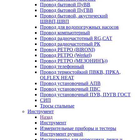
Провод бытовой ПуВВ
Провод бытовой ПуГВВ
Провод бытовой, акустический
ШВВП,ШВП
Провод для водопогружных насосов
Провод компьютерный
Провод радиочастотный RG,САТ
Провод радиочастотный РК
Провод РЕТРО (BIRONI)
Провод РЕТРО (Werkel)
Провод РЕТРО (МЕЗОНИНЪ))
Провод телефонный
Провод термостойкий ПВКВ, ПРКА,
OLFLEX HEAT
Провод установочный АПВ
Провод установочный ПВС
Провод установочный ПУВ, ПУГВ ГОСТ
СИП
Тросы стальные
Инструмент
Назад
Инструмент
Измерительные приборы и тестеры
Инструмент ручной
Инструменты для опрессовки, резки и