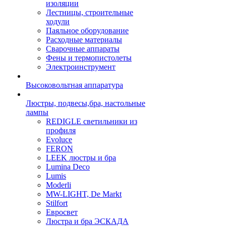
изоляции
Лестницы, строительные
ходули
Паяльное оборудование
Расходные материалы
Сварочные аппараты
Фены и термопистолеты
Электроинструмент
Высоковольтная аппаратура
Люстры, подвесы,бра, настольные
лампы
REDIGLE светильники из
профиля
Evoluce
FERON
LEEK люстры и бра
Lumina Deco
Lumis
Moderli
MW-LIGHT, De Markt
Stilfort
Евросвет
Люстра и бра ЭСКАДА