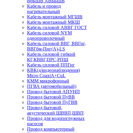
ВбБШВ АВББШВ
Кабель и провод
нагревательный
Кабель монтажный МГШВ
Кабель монтажный МКШ
Кабель силовой АВВГ ГОСТ
Кабель силовой NYM
однопроволочный
Кабель силовой ВВГ, ВВГнг,
ВВГбм-Пнг(А)-LS
Кабель силовой гибкий
КГ,КВВГ,ПРС,РПШ
Кабель силовой ППГнг
КВК(д/видеонаблюдения)
Micro CoaxiA+CuL
КММ микрофонный
ПГВА (автомобильный)
Провод бытовой АПУНП
Провод бытовой ПуВВ
Провод бытовой ПуГВВ
Провод бытовой,
акустический ШВВП,ШВП
Провод для водопогружных
насосов
Провод компьютерный