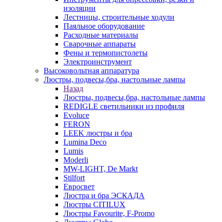
изоляции
Лестницы, строительные ходули
Паяльное оборудование
Расходные материалы
Сварочные аппараты
Фены и термопистолеты
Электроинструмент
Высоковольтная аппаратура
Люстры, подвесы,бра, настольные лампы
Назад
Люстры, подвесы,бра, настольные лампы
REDIGLE светильники из профиля
Evoluce
FERON
LEEK люстры и бра
Lumina Deco
Lumis
Moderli
MW-LIGHT, De Markt
Stilfort
Евросвет
Люстра и бра ЭСКАДА
Люстры CITILUX
Люстры Favourite, F-Promo