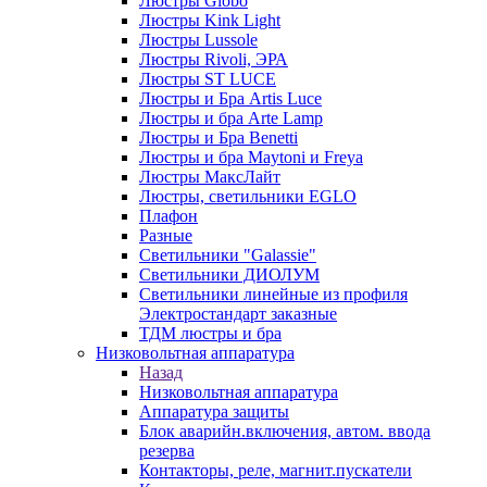
Люстры Globo
Люстры Kink Light
Люстры Lussole
Люстры Rivoli, ЭРА
Люстры ST LUCE
Люстры и Бра Artis Luce
Люстры и бра Arte Lamp
Люстры и Бра Benetti
Люстры и бра Maytoni и Freya
Люстры МаксЛайт
Люстры, светильники EGLO
Плафон
Разные
Светильники "Galassie"
Светильники ДИОЛУМ
Светильники линейные из профиля
Электростандарт заказные
ТДМ люстры и бра
Низковольтная аппаратура
Назад
Низковольтная аппаратура
Аппаратура защиты
Блок аварийн.включения, автом. ввода
резерва
Контакторы, реле, магнит.пускатели