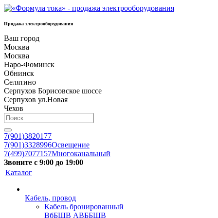
Продажа электрооборудования
Ваш город
Москва
Москва
Наро-Фоминск
Обнинск
Селятино
Серпухов Борисовское шоссе
Серпухов ул.Новая
Чехов
7(901)3820177
7(901)3328996
Освещение
7(499)7077157
Многоканальный
Звоните с 9:00 до 19:00
Каталог
Кабель, провод
Кабель бронированный
ВбБШВ АВББШВ