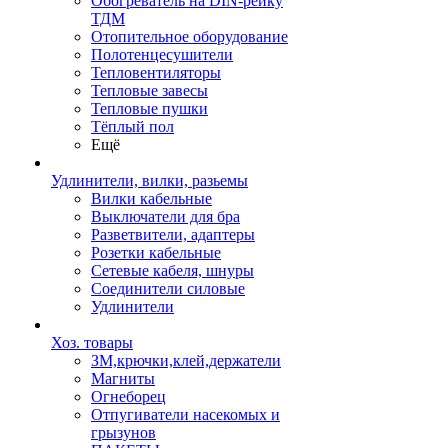
Обогреватель на DIN-рейку
ТДМ
Отопительное оборудование
Полотенцесушители
Тепловентиляторы
Тепловые завесы
Тепловые пушки
Тёплый пол
Ещё
Удлинители, вилки, разьемы
Вилки кабельные
Выключатели для бра
Разветвители, адаптеры
Розетки кабельные
Сетевые кабеля, шнуры
Соединители силовые
Удлинители
Хоз. товары
ЗМ,крючки,клей,держатели
Магниты
Огнеборец
Отпугиватели насекомых и
грызунов