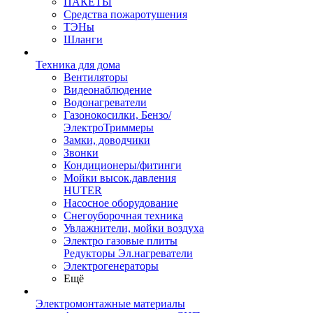
ПАКЕТЫ
Средства пожаротушения
ТЭНы
Шланги
Техника для дома
Вентиляторы
Видеонаблюдение
Водонагреватели
Газонокосилки, Бензо/
ЭлектроТриммеры
Замки, доводчики
Звонки
Кондиционеры/фитинги
Мойки высок.давления
HUTER
Насосное оборудование
Снегоуборочная техника
Увлажнители, мойки воздуха
Электро газовые плиты
Редукторы Эл.нагреватели
Электрогенераторы
Ещё
Электромонтажные материалы