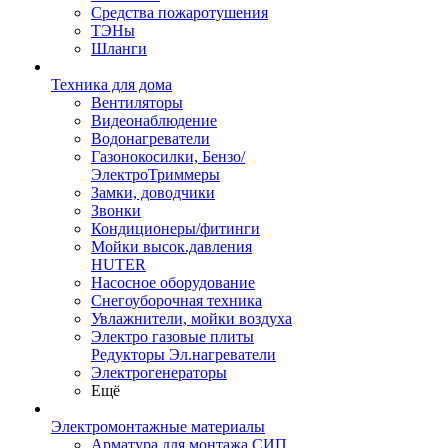
Средства пожаротушения
ТЭНы
Шланги
Техника для дома
Вентиляторы
Видеонаблюдение
Водонагреватели
Газонокосилки, Бензо/
ЭлектроТриммеры
Замки, доводчики
Звонки
Кондиционеры/фитинги
Мойки высок.давления
HUTER
Насосное оборудование
Снегоуборочная техника
Увлажнители, мойки воздуха
Электро газовые плиты
Редукторы Эл.нагреватели
Электрогенераторы
Ещё
Электромонтажные материалы
Арматура для монтажа СИП