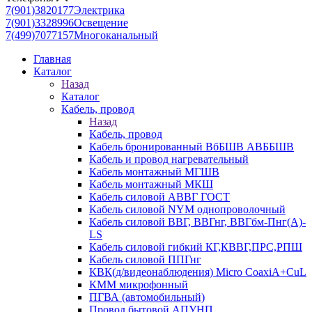
7(901)3820177
Электрика
7(901)3328996
Освещение
7(499)7077157
Многоканальный
Главная
Каталог
Назад
Каталог
Кабель, провод
Назад
Кабель, провод
Кабель бронированный ВбБШВ АВББШВ
Кабель и провод нагревательный
Кабель монтажный МГШВ
Кабель монтажный МКШ
Кабель силовой АВВГ ГОСТ
Кабель силовой NYM однопроволочный
Кабель силовой ВВГ, ВВГнг, ВВГбм-Пнг(А)-
LS
Кабель силовой гибкий КГ,КВВГ,ПРС,РПШ
Кабель силовой ППГнг
КВК(д/видеонаблюдения) Micro CoaxiA+CuL
КММ микрофонный
ПГВА (автомобильный)
Провод бытовой АПУНП