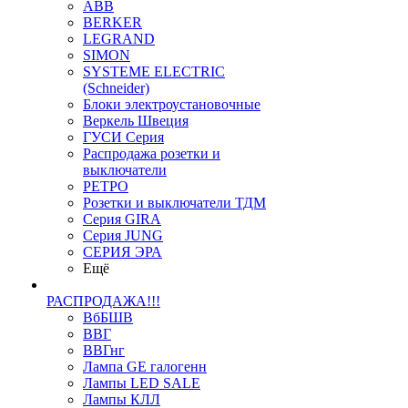
ABB
BERKER
LEGRAND
SIMON
SYSTEME ELECTRIC
(Schneider)
Блоки электроустановочные
Веркель Швеция
ГУСИ Серия
Распродажа розетки и
выключатели
РЕТРО
Розетки и выключатели ТДМ
Серия GIRA
Серия JUNG
СЕРИЯ ЭРА
Ещё
РАСПРОДАЖА!!!
ВбБШВ
ВВГ
ВВГнг
Лампа GE галогенн
Лампы LED SALE
Лампы КЛЛ