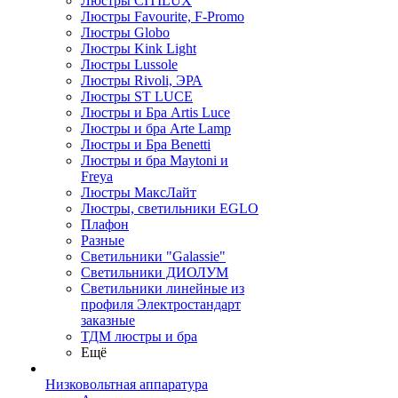
Люстры CITILUX
Люстры Favourite, F-Promo
Люстры Globo
Люстры Kink Light
Люстры Lussole
Люстры Rivoli, ЭРА
Люстры ST LUCE
Люстры и Бра Artis Luce
Люстры и бра Arte Lamp
Люстры и Бра Benetti
Люстры и бра Maytoni и
Freya
Люстры МаксЛайт
Люстры, светильники EGLO
Плафон
Разные
Светильники "Galassie"
Светильники ДИОЛУМ
Светильники линейные из
профиля Электростандарт
заказные
ТДМ люстры и бра
Ещё
Низковольтная аппаратура