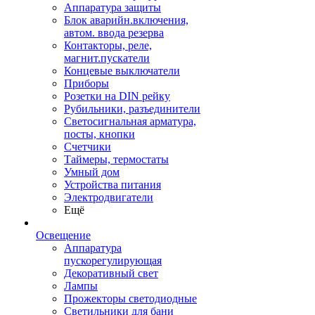
Аппаратура защиты
Блок аварийн.включения,
автом. ввода резерва
Контакторы, реле,
магнит.пускатели
Концевые выключатели
Приборы
Розетки на DIN рейку
Рубильники, разъединители
Светосигнальная арматура,
посты, кнопки
Счетчики
Таймеры, термостаты
Умный дом
Устройства питания
Электродвигатели
Ещё
Освещение
Аппаратура
пускорегулирующая
Декоративный свет
Лампы
Прожекторы светодиодные
Светильники для бани