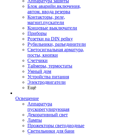
Аппаратура защиты
Блок аварийн.включения,
автом. ввода резерва
Контакторы, реле,
магнит.пускатели
Концевые выключатели
Приборы
Розетки на DIN рейку
Рубильники, разъединители
Светосигнальная арматура,
посты, кнопки
Счетчики
Таймеры, термостаты
Умный дом
Устройства питания
Электродвигатели
Ещё
Освещение
Аппаратура
пускорегулирующая
Декоративный свет
Лампы
Прожекторы светодиодные
Светильники для бани