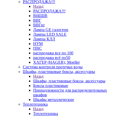
РАСПРОДАЖА!!!
Назад
РАСПРОДАЖА!!!
ВбБШВ
ВВГ
ВВГнг
Лампа GE галогенн
Лампы LED SALE
Лампы КЛЛ
НУМ
ПВС
распродажа все по 100
распродажа всё по50
ХАГЕР (HAGER), Moeller
Система контроля протечки воды
Шкафы, пластиковые боксы, аксессуары
Назад
Шкафы, пластиковые боксы, аксессуары
Боксы пластиковые
Принадлежности для распределительных
шкафов
Шкафы металлические
Теплотехника
Назад
Теплотехника