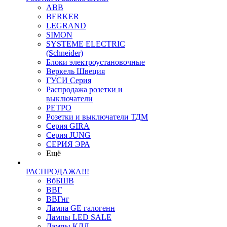
ABB
BERKER
LEGRAND
SIMON
SYSTEME ELECTRIC
(Schneider)
Блоки электроустановочные
Веркель Швеция
ГУСИ Серия
Распродажа розетки и
выключатели
РЕТРО
Розетки и выключатели ТДМ
Серия GIRA
Серия JUNG
СЕРИЯ ЭРА
Ещё
РАСПРОДАЖА!!!
ВбБШВ
ВВГ
ВВГнг
Лампа GE галогенн
Лампы LED SALE
Лампы КЛЛ