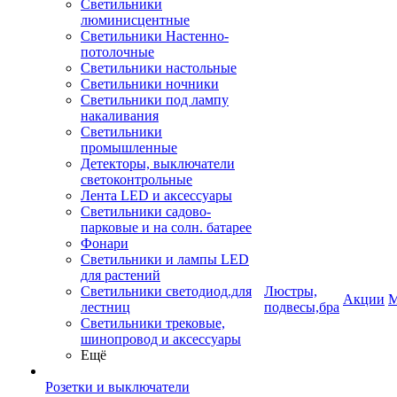
Светильники
люминисцентные
Светильники Настенно-
потолочные
Светильники настольные
Светильники ночники
Светильники под лампу
накаливания
Светильники
промышленные
Детекторы, выключатели
светоконтрольные
Лента LED и аксессуары
Светильники садово-
парковые и на солн. батарее
Фонари
Светильники и лампы LED
для растений
Светильники светодиод.для
Люстры,
Акции
М
лестниц
подвесы,бра
Светильники трековые,
шинопровод и аксессуары
Ещё
Розетки и выключатели