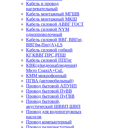
Кабель и провод
нагревательный
Кабель монтажный МГШВ
Кабель монтажный МКШ
Кабель силовой АВВГ ГОСТ
Кабель силовой NYM
однопроволочный
Кабель силовой ВВГ, ВВГнг,
ВВГбм-Пнг(А)-LS
Кабель силовой гибкий
КГ,КВВГ,ПРС,РПШ
Кабель силовой ППГнг
КВК(д/видеонаблюдения)
Micro CoaxiA+CuL
КММ микрофонный
ПГВА (автомобильный)
Провод бытовой АПУНП
Провод бытовой ПуВВ
Провод бытовой ПуГВВ
Провод бытовой,
акустический ШВВП,ШВП
Провод для водопогружных
насосов
Провод компьютерный
Провод радиочастотный