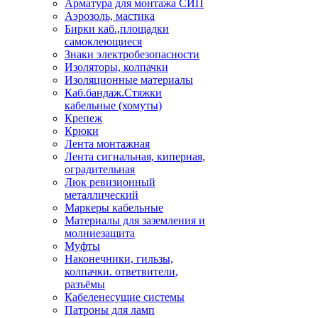
Арматура для монтажа СИП
Аэрозоль, мастика
Бирки каб.,площадки
самоклеющиеся
Знаки электробезопасности
Изоляторы, колпачки
Изоляционные материалы
Каб.бандаж.Стяжки
кабельные (хомуты)
Крепеж
Крюки
Лента монтажная
Лента сигнальная, киперная,
оградительная
Люк ревизионный
металлический
Маркеры кабельные
Материалы для заземления и
молниезащита
Муфты
Наконечники, гильзы,
колпачки. ответвители,
разъёмы
Кабеленесущие системы
Патроны для ламп