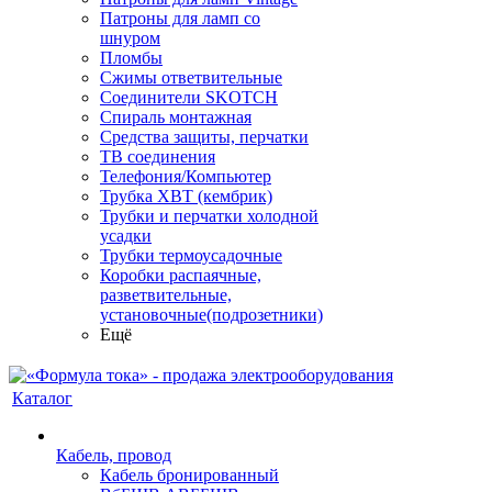
Патроны для ламп со
шнуром
Пломбы
Сжимы ответвительные
Соединители SKOTCH
Спираль монтажная
Средства защиты, перчатки
ТВ соединения
Телефония/Компьютер
Трубка ХВТ (кембрик)
Трубки и перчатки холодной
усадки
Трубки термоусадочные
Коробки распаячные,
разветвительные,
установочные(подрозетники)
Ещё
Каталог
Кабель, провод
Кабель бронированный