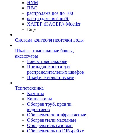
НУМ
ПВС
распродажа все по 100
распродажа всё по50
ХАГЕР (HAGER), Moeller
Ещё
Система контроля протечки воды
Шкафы, пластиковые боксы,
аксессуары
Боксы пластиковые
Принадлежности для
распределительных шкафов
Шкафы металлические
Теплотехника
Камины
Конвекторы
Обогрев труб, кровли,
водостоков
Обогреватели инфрактасные
Обогреватели масляные
Обогреватель газовый
Обогреватель на DIN-рейку