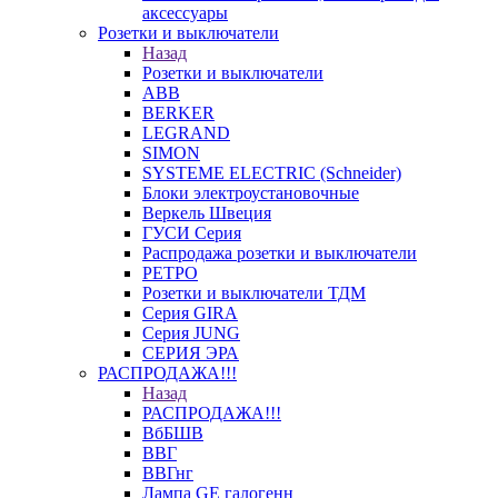
аксессуары
Розетки и выключатели
Назад
Розетки и выключатели
ABB
BERKER
LEGRAND
SIMON
SYSTEME ELECTRIC (Schneider)
Блоки электроустановочные
Веркель Швеция
ГУСИ Серия
Распродажа розетки и выключатели
РЕТРО
Розетки и выключатели ТДМ
Серия GIRA
Серия JUNG
СЕРИЯ ЭРА
РАСПРОДАЖА!!!
Назад
РАСПРОДАЖА!!!
ВбБШВ
ВВГ
ВВГнг
Лампа GE галогенн