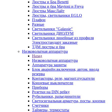
Люстры и Бра Benetti
Люстры и бра Maytoni и Freya
Люстры МаксЛайт
Люстры, светильники EGLO
Плафон
Разные
Светильники "Galassie"
Светильники ДИОЛУМ
Светильники линейные из профиля
Электростандарт заказные
ТДМ люстры и бра
Низковольтная аппаратура
Назад
Низковольтная аппаратура
Аппаратура защиты
Блок аварийн.включения, автом. ввода
резерва
Контакторы, реле, магнит.пускатели
Концевые выключатели
Приборы
Розетки на DIN рейку
Рубильники, разъединители
Светосигнальная арматура, посты, кнопки
Счетчики
Таймеры, термостаты