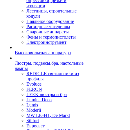
опрессовки, резки и
изоляции
Лестницы, строительные
ходули
Паяльное оборудование
Расходные материалы
Сварочные аппараты
Фены и термопистолеты
Электроинструмент
Высоковольтная аппаратура
Люстры, подвесы,бра, настольные
лампы
REDIGLE светильники из
профиля
Evoluce
FERON
LEEK люстры и бра
Lumina Deco
Lumis
Moderli
MW-LIGHT, De Markt
Stilfort
Евросвет