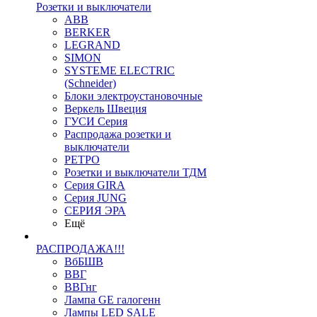
Розетки и выключатели
ABB
BERKER
LEGRAND
SIMON
SYSTEME ELECTRIC
(Schneider)
Блоки электроустановочные
Веркель Швеция
ГУСИ Серия
Распродажа розетки и
выключатели
РЕТРО
Розетки и выключатели ТДМ
Серия GIRA
Серия JUNG
СЕРИЯ ЭРА
Ещё
РАСПРОДАЖА!!!
ВбБШВ
ВВГ
ВВГнг
Лампа GE галогенн
Лампы LED SALE