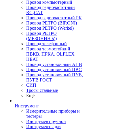
Провод компьютерный
Провод радиочастотный
RG,САТ
Провод радиочастотный РК
Провод РЕТРО (BIRONI)
Провод РЕТРО (Werkel)
Провод РЕТРО
(МЕЗОНИНЪ))
Провод телефонный
Провод термостойкий
ПВКВ, ПРКА, OLFLEX
HEAT
Провод установочный АПВ
Провод установочный ПВС
Провод установочный ПУВ,
ПУГВ ГОСТ
СИП
Тросы стальные
Ещё
Инструмент
Измерительные приборы и
тестеры
Инструмент ручной
Инструменты для