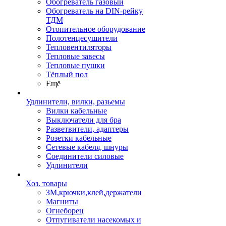
Обогреватель газовый
Обогреватель на DIN-рейку
ТДМ
Отопительное оборудование
Полотенцесушители
Тепловентиляторы
Тепловые завесы
Тепловые пушки
Тёплый пол
Ещё
Удлинители, вилки, разьемы
Вилки кабельные
Выключатели для бра
Разветвители, адаптеры
Розетки кабельные
Сетевые кабеля, шнуры
Соединители силовые
Удлинители
Хоз. товары
ЗМ,крючки,клей,держатели
Магниты
Огнеборец
Отпугиватели насекомых и