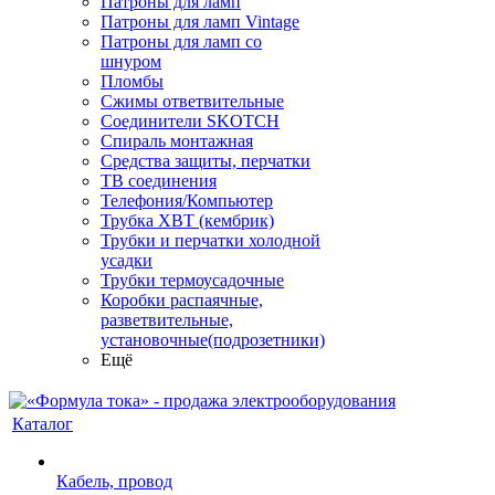
Патроны для ламп
Патроны для ламп Vintage
Патроны для ламп со
шнуром
Пломбы
Сжимы ответвительные
Соединители SKOTCH
Спираль монтажная
Средства защиты, перчатки
ТВ соединения
Телефония/Компьютер
Трубка ХВТ (кембрик)
Трубки и перчатки холодной
усадки
Трубки термоусадочные
Коробки распаячные,
разветвительные,
установочные(подрозетники)
Ещё
Каталог
Кабель, провод