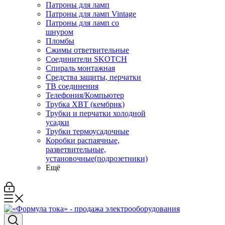
Патроны для ламп
Патроны для ламп Vintage
Патроны для ламп со
шнуром
Пломбы
Сжимы ответвительные
Соединители SKOTCH
Спираль монтажная
Средства защиты, перчатки
ТВ соединения
Телефония/Компьютер
Трубка ХВТ (кембрик)
Трубки и перчатки холодной
усадки
Трубки термоусадочные
Коробки распаячные,
разветвительные,
установочные(подрозетники)
Ещё