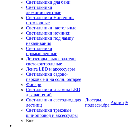
Светильники для бани
Светильники
люминисцентные
Светильники Настенно-
потолочные
Светильники настольные
Светильники ночники
Светильники под лампу
накаливания
Светильники
промышленные
Детекторы, выключатели
светоконтрольные
Лента LED и аксессуары
Светильники садово-
парковые и на солн. батарее
Фонари
Светильники и лампы LED
для растений
Светильники светодиод.для
Люстры,
Акции
М
лестниц
подвесы,бра
Светильники трековые,
шинопровод и аксессуары
Ещё