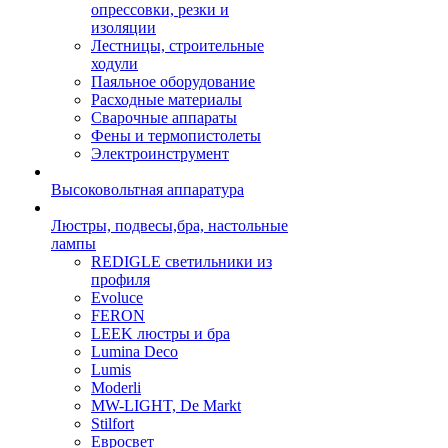
опрессовки, резки и
изоляции
Лестницы, строительные
ходули
Паяльное оборудование
Расходные материалы
Сварочные аппараты
Фены и термопистолеты
Электроинструмент
Высоковольтная аппаратура
Люстры, подвесы,бра, настольные
лампы
REDIGLE светильники из
профиля
Evoluce
FERON
LEEK люстры и бра
Lumina Deco
Lumis
Moderli
MW-LIGHT, De Markt
Stilfort
Евросвет