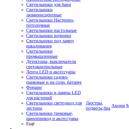
Светильники для бани
Светильники
люминисцентные
Светильники Настенно-
потолочные
Светильники настольные
Светильники ночники
Светильники под лампу
накаливания
Светильники
промышленные
Детекторы, выключатели
светоконтрольные
Лента LED и аксессуары
Светильники садово-
парковые и на солн. батарее
Фонари
Светильники и лампы LED
для растений
Светильники светодиод.для
Люстры,
Акции
М
лестниц
подвесы,бра
Светильники трековые,
шинопровод и аксессуары
Ещё