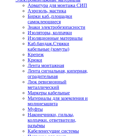
Арматура для монтажа СИП
Аэрозоль, мастика
Бирки каб.,площадки
самоклеющиеся
Знаки электробезопасности
Изоляторы, колпачки
Изоляционные материалы
Каб.бандаж.Стяжки
кабельные (хомуты)
Крепеж
Крюки
Лента монтажная
Лента сигнальная, киперная,
оградительная
Люк ревизионный
металлический
Маркеры кабельные
Материалы для заземления и
молниезащита
Муфты
Наконечники, гильзы,
колпачки. ответвители,
разъёмы
Кабеленесущие системы