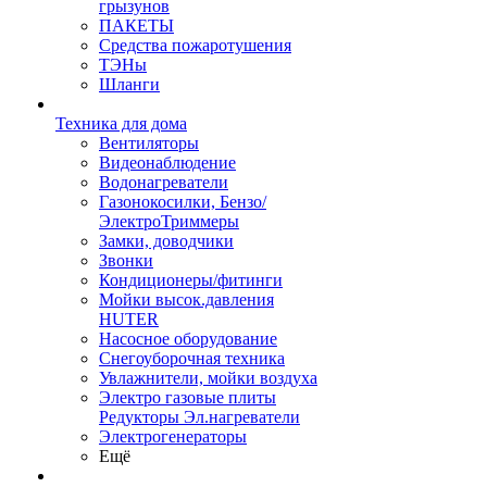
грызунов
ПАКЕТЫ
Средства пожаротушения
ТЭНы
Шланги
Техника для дома
Вентиляторы
Видеонаблюдение
Водонагреватели
Газонокосилки, Бензо/
ЭлектроТриммеры
Замки, доводчики
Звонки
Кондиционеры/фитинги
Мойки высок.давления
HUTER
Насосное оборудование
Снегоуборочная техника
Увлажнители, мойки воздуха
Электро газовые плиты
Редукторы Эл.нагреватели
Электрогенераторы
Ещё