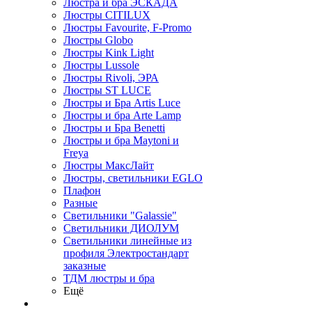
Люстра и бра ЭСКАДА
Люстры CITILUX
Люстры Favourite, F-Promo
Люстры Globo
Люстры Kink Light
Люстры Lussole
Люстры Rivoli, ЭРА
Люстры ST LUCE
Люстры и Бра Artis Luce
Люстры и бра Arte Lamp
Люстры и Бра Benetti
Люстры и бра Maytoni и
Freya
Люстры МаксЛайт
Люстры, светильники EGLO
Плафон
Разные
Светильники "Galassie"
Светильники ДИОЛУМ
Светильники линейные из
профиля Электростандарт
заказные
ТДМ люстры и бра
Ещё