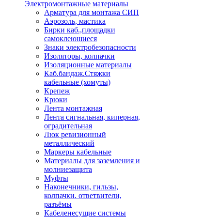
Электромонтажные материалы
Арматура для монтажа СИП
Аэрозоль, мастика
Бирки каб.,площадки
самоклеющиеся
Знаки электробезопасности
Изоляторы, колпачки
Изоляционные материалы
Каб.бандаж.Стяжки
кабельные (хомуты)
Крепеж
Крюки
Лента монтажная
Лента сигнальная, киперная,
оградительная
Люк ревизионный
металлический
Маркеры кабельные
Материалы для заземления и
молниезащита
Муфты
Наконечники, гильзы,
колпачки. ответвители,
разъёмы
Кабеленесущие системы