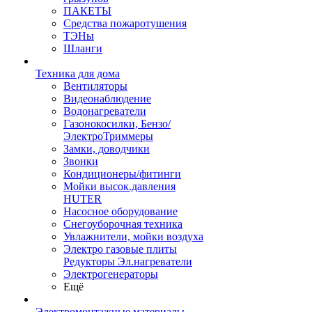
ПАКЕТЫ
Средства пожаротушения
ТЭНы
Шланги
Техника для дома
Вентиляторы
Видеонаблюдение
Водонагреватели
Газонокосилки, Бензо/
ЭлектроТриммеры
Замки, доводчики
Звонки
Кондиционеры/фитинги
Мойки высок.давления
HUTER
Насосное оборудование
Снегоуборочная техника
Увлажнители, мойки воздуха
Электро газовые плиты
Редукторы Эл.нагреватели
Электрогенераторы
Ещё
Электромонтажные материалы