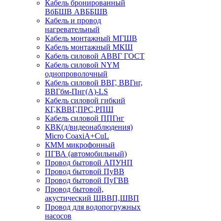
Кабель бронированный
ВбБШВ АВББШВ
Кабель и провод
нагревательный
Кабель монтажный МГШВ
Кабель монтажный МКШ
Кабель силовой АВВГ ГОСТ
Кабель силовой NYM
однопроволочный
Кабель силовой ВВГ, ВВГнг,
ВВГбм-Пнг(А)-LS
Кабель силовой гибкий
КГ,КВВГ,ПРС,РПШ
Кабель силовой ППГнг
КВК(д/видеонаблюдения)
Micro CoaxiA+CuL
КММ микрофонный
ПГВА (автомобильный)
Провод бытовой АПУНП
Провод бытовой ПуВВ
Провод бытовой ПуГВВ
Провод бытовой,
акустический ШВВП,ШВП
Провод для водопогружных
насосов