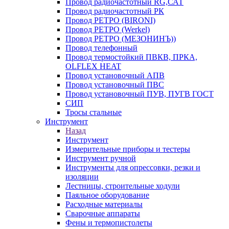
Провод радиочастотный RG,САТ
Провод радиочастотный РК
Провод РЕТРО (BIRONI)
Провод РЕТРО (Werkel)
Провод РЕТРО (МЕЗОНИНЪ))
Провод телефонный
Провод термостойкий ПВКВ, ПРКА,
OLFLEX HEAT
Провод установочный АПВ
Провод установочный ПВС
Провод установочный ПУВ, ПУГВ ГОСТ
СИП
Тросы стальные
Инструмент
Назад
Инструмент
Измерительные приборы и тестеры
Инструмент ручной
Инструменты для опрессовки, резки и
изоляции
Лестницы, строительные ходули
Паяльное оборудование
Расходные материалы
Сварочные аппараты
Фены и термопистолеты