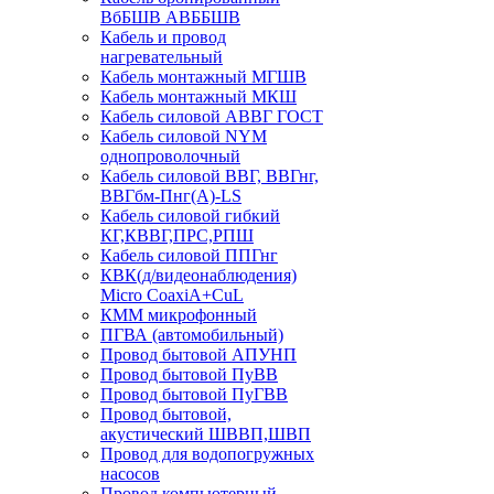
ВбБШВ АВББШВ
Кабель и провод
нагревательный
Кабель монтажный МГШВ
Кабель монтажный МКШ
Кабель силовой АВВГ ГОСТ
Кабель силовой NYM
однопроволочный
Кабель силовой ВВГ, ВВГнг,
ВВГбм-Пнг(А)-LS
Кабель силовой гибкий
КГ,КВВГ,ПРС,РПШ
Кабель силовой ППГнг
КВК(д/видеонаблюдения)
Micro CoaxiA+CuL
КММ микрофонный
ПГВА (автомобильный)
Провод бытовой АПУНП
Провод бытовой ПуВВ
Провод бытовой ПуГВВ
Провод бытовой,
акустический ШВВП,ШВП
Провод для водопогружных
насосов
Провод компьютерный