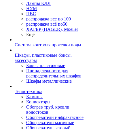
Лампы КЛЛ
НУМ
ПВС
распродажа все по 100
распродажа всё по50
ХАГЕР (HAGER), Moeller
Ещё
Система контроля протечки воды
Шкафы, пластиковые боксы,
аксессуары
Боксы пластиковые
Принадлежности для
распределительных шкафов
Шкафы металлические
Теплотехника
Камины
Конвекторы
Обогрев труб, кровли,
водостоков
Обогреватели инфрактасные
Обогреватели масляные
Обогреватель газовый