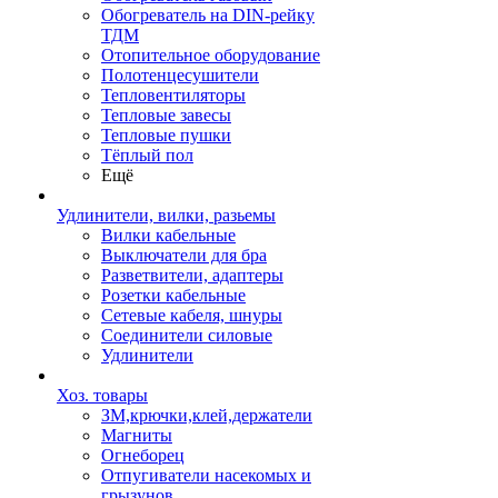
Обогреватель на DIN-рейку
ТДМ
Отопительное оборудование
Полотенцесушители
Тепловентиляторы
Тепловые завесы
Тепловые пушки
Тёплый пол
Ещё
Удлинители, вилки, разьемы
Вилки кабельные
Выключатели для бра
Разветвители, адаптеры
Розетки кабельные
Сетевые кабеля, шнуры
Соединители силовые
Удлинители
Хоз. товары
ЗМ,крючки,клей,держатели
Магниты
Огнеборец
Отпугиватели насекомых и
грызунов