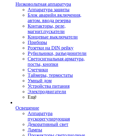
Низковольтная аппаратура
Аппаратура защиты
Блок аварийн.включения,
автом. ввода резерва
Контакторы, реле,
магнит.пускатели
Концевые выключатели
Приборы
Розетки на DIN рейку
Рубильники, разъединители
Светосигнальная арматура,
посты, кнопки
Счетчики
Таймеры, термостаты
Умный дом
Устройства питания
Электродвигатели
Ещё
Освещение
Аппаратура
пускорегулирующая
Декоративный свет
Лампы
Прожекторы светодиодные