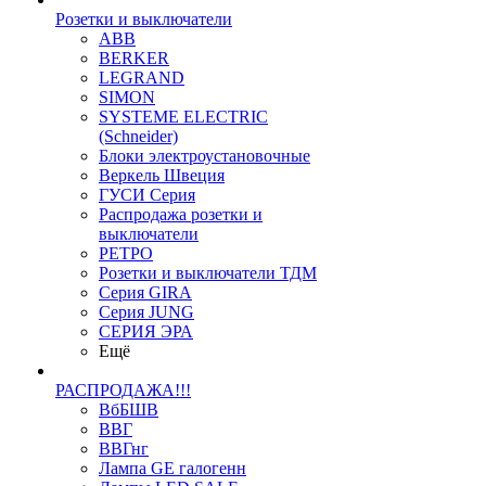
Розетки и выключатели
ABB
BERKER
LEGRAND
SIMON
SYSTEME ELECTRIC
(Schneider)
Блоки электроустановочные
Веркель Швеция
ГУСИ Серия
Распродажа розетки и
выключатели
РЕТРО
Розетки и выключатели ТДМ
Серия GIRA
Серия JUNG
СЕРИЯ ЭРА
Ещё
РАСПРОДАЖА!!!
ВбБШВ
ВВГ
ВВГнг
Лампа GE галогенн