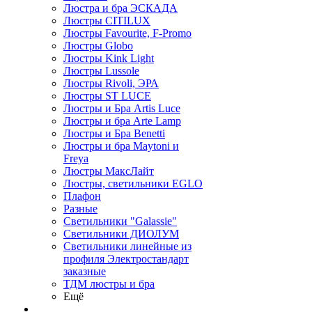
Люстра и бра ЭСКАДА
Люстры CITILUX
Люстры Favourite, F-Promo
Люстры Globo
Люстры Kink Light
Люстры Lussole
Люстры Rivoli, ЭРА
Люстры ST LUCE
Люстры и Бра Artis Luce
Люстры и бра Arte Lamp
Люстры и Бра Benetti
Люстры и бра Maytoni и
Freya
Люстры МаксЛайт
Люстры, светильники EGLO
Плафон
Разные
Светильники "Galassie"
Светильники ДИОЛУМ
Светильники линейные из
профиля Электростандарт
заказные
ТДМ люстры и бра
Ещё