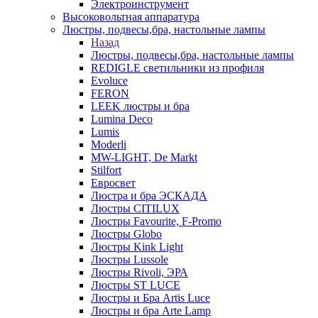
Электроинструмент
Высоковольтная аппаратура
Люстры, подвесы,бра, настольные лампы
Назад
Люстры, подвесы,бра, настольные лампы
REDIGLE светильники из профиля
Evoluce
FERON
LEEK люстры и бра
Lumina Deco
Lumis
Moderli
MW-LIGHT, De Markt
Stilfort
Евросвет
Люстра и бра ЭСКАДА
Люстры CITILUX
Люстры Favourite, F-Promo
Люстры Globo
Люстры Kink Light
Люстры Lussole
Люстры Rivoli, ЭРА
Люстры ST LUCE
Люстры и Бра Artis Luce
Люстры и бра Arte Lamp