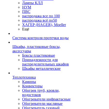
Лампы КЛЛ
НУМ
ПВС
распродажа все по 100
распродажа всё по50
ХАГЕР (HAGER), Moeller
Ещё
Система контроля протечки воды
Шкафы, пластиковые боксы,
аксессуары
Боксы пластиковые
Принадлежности для
распределительных шкафов
Шкафы металлические
Теплотехника
Камины
Конвекторы
Обогрев труб, кровли,
водостоков
Обогреватели инфрактасные
Обогреватели масляные
Обогреватель газовый