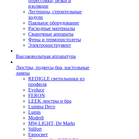
опрессовки, резки и
изоляции
Лестницы, строительные
ходули
Паяльное оборудование
Расходные материалы
Сварочные аппараты
Фены и термопистолеты
Электроинструмент
Высоковольтная аппаратура
Люстры, подвесы,бра, настольные
лампы
REDIGLE светильники из
профиля
Evoluce
FERON
LEEK люстры и бра
Lumina Deco
Lumis
Moderli
MW-LIGHT, De Markt
Stilfort
Евросвет