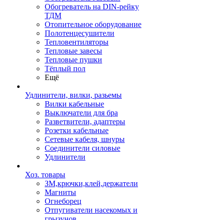
Обогреватель на DIN-рейку
ТДМ
Отопительное оборудование
Полотенцесушители
Тепловентиляторы
Тепловые завесы
Тепловые пушки
Тёплый пол
Ещё
Удлинители, вилки, разьемы
Вилки кабельные
Выключатели для бра
Разветвители, адаптеры
Розетки кабельные
Сетевые кабеля, шнуры
Соединители силовые
Удлинители
Хоз. товары
ЗМ,крючки,клей,держатели
Магниты
Огнеборец
Отпугиватели насекомых и
грызунов