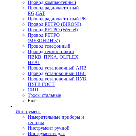
Провод компьютерный
Провод радиочастотный
RG,САТ
Провод радиочастотный РК
Провод РЕТРО (BIRONI)
Провод РЕТРО (Werkel)
Провод РЕТРО
(МЕЗОНИНЪ))
Провод телефонный
Провод термостойкий
ПВКВ, ПРКА, OLFLEX
HEAT
Провод установочный АПВ
Провод установочный ПВС
Провод установочный ПУВ,
ПУГВ ГОСТ
СИП
Тросы стальные
Ещё
Инструмент
Измерительные приборы и
тестеры
Инструмент ручной
Инструменты для