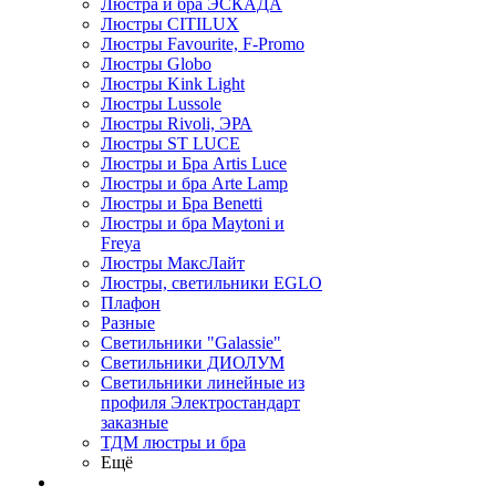
Люстра и бра ЭСКАДА
Люстры CITILUX
Люстры Favourite, F-Promo
Люстры Globo
Люстры Kink Light
Люстры Lussole
Люстры Rivoli, ЭРА
Люстры ST LUCE
Люстры и Бра Artis Luce
Люстры и бра Arte Lamp
Люстры и Бра Benetti
Люстры и бра Maytoni и
Freya
Люстры МаксЛайт
Люстры, светильники EGLO
Плафон
Разные
Светильники "Galassie"
Светильники ДИОЛУМ
Светильники линейные из
профиля Электростандарт
заказные
ТДМ люстры и бра
Ещё