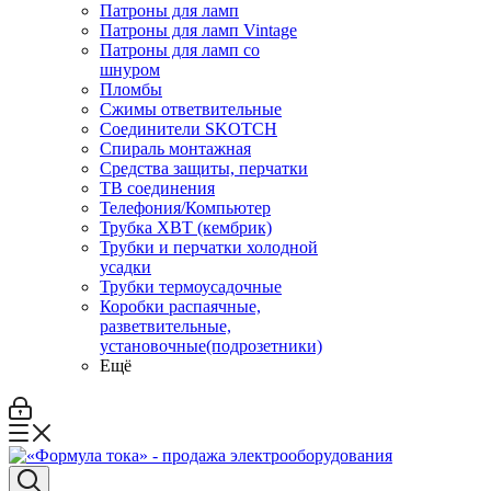
Патроны для ламп
Патроны для ламп Vintage
Патроны для ламп со
шнуром
Пломбы
Сжимы ответвительные
Соединители SKOTCH
Спираль монтажная
Средства защиты, перчатки
ТВ соединения
Телефония/Компьютер
Трубка ХВТ (кембрик)
Трубки и перчатки холодной
усадки
Трубки термоусадочные
Коробки распаячные,
разветвительные,
установочные(подрозетники)
Ещё