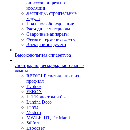
опрессовки, резки и
изоляции
Лестницы, строительные
ходули
Паяльное оборудование
Расходные материалы
Сварочные аппараты
Фены и термопистолеты
Электроинструмент
Высоковольтная аппаратура
Люстры, подвесы,бра, настольные
лампы
REDIGLE светильники из
профиля
Evoluce
FERON
LEEK люстры и бра
Lumina Deco
Lumis
Moderli
MW-LIGHT, De Markt
Stilfort
Евросвет