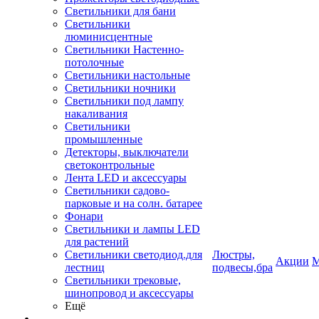
Светильники для бани
Светильники
люминисцентные
Светильники Настенно-
потолочные
Светильники настольные
Светильники ночники
Светильники под лампу
накаливания
Светильники
промышленные
Детекторы, выключатели
светоконтрольные
Лента LED и аксессуары
Светильники садово-
парковые и на солн. батарее
Фонари
Светильники и лампы LED
для растений
Светильники светодиод.для
Люстры,
Акции
М
лестниц
подвесы,бра
Светильники трековые,
шинопровод и аксессуары
Ещё