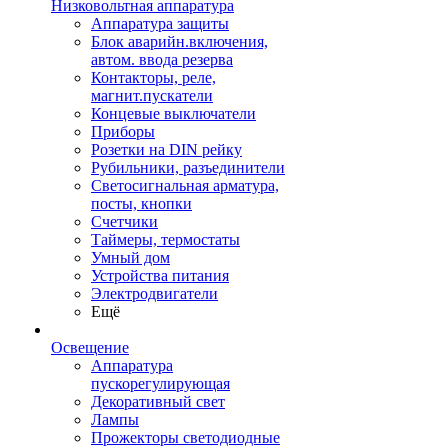
Низковольтная аппаратура
Аппаратура защиты
Блок аварийн.включения,
автом. ввода резерва
Контакторы, реле,
магнит.пускатели
Концевые выключатели
Приборы
Розетки на DIN рейку
Рубильники, разъединители
Светосигнальная арматура,
посты, кнопки
Счетчики
Таймеры, термостаты
Умный дом
Устройства питания
Электродвигатели
Ещё
Освещение
Аппаратура
пускорегулирующая
Декоративный свет
Лампы
Прожекторы светодиодные