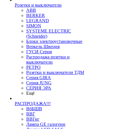
Розетки и выключатели
ABB
BERKER
LEGRAND
SIMON
SYSTEME ELECTRIC
(Schneider)
Блоки электроустановочные
Веркель Швеция
ГУСИ Серия
Распродажа розетки и
выключатели
РЕТРО
Розетки и выключатели ТДМ
Серия GIRA
Серия JUNG
СЕРИЯ ЭРА
Ещё
РАСПРОДАЖА!!!
ВбБШВ
ВВГ
ВВГнг
Лампа GE галогенн