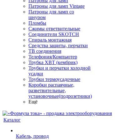
Патроны для ламп
Патроны для ламп Vintage
Патроны для ламп со
шнуром
Пломбы
Сжимы ответвительные
Соединители SKOTCH
Спираль монтажная
Средства защиты, перчатки
ТВ соединения
Телефония/Компьютер
Трубка ХВТ (кембрик)
Трубки и перчатки холодной
усадки
Трубки термоусадочные
Коробки распаячные,
разветвительные,
установочные(подрозетники)
Ещё
Каталог
Кабель, провод