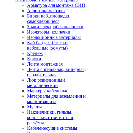
Арматура для монтажа СИП
Аэрозоль, мастика
Бирки каб.,площадки
самоклеющиеся
Знаки электробезопасности
Изоляторы, колпачки
Изоляционные материалы
Каб.бандаж.Стяжки
кабельные (хомуты)
Крепеж
Крюки
Лента монтажная
Лента сигнальная, киперная,
оградительная
Люк ревизионный
металлический
Маркеры кабельные
Материалы для заземления и
молниезащита
Муфты
Наконечники, гильзы,
колпачки. ответвители,
разъёмы
Кабеленесущие системы