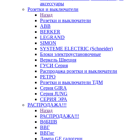
аксессуары
Розетки и выключатели
Назад
Розетки и выключатели
ABB
BERKER
LEGRAND
SIMON
SYSTEME ELECTRIC (Schneider)
Блоки электроустановочные
Веркель Швеция
ГУСИ Серия
Распродажа розетки и выключатели
РЕТРО
Розетки и выключатели ТДМ
Серия GIRA
Серия JUNG
СЕРИЯ ЭРА
РАСПРОДАЖА!!!
Назад
РАСПРОДАЖА!!!
ВбБШВ
ВВГ
ВВГнг
Лампа GE галогенн