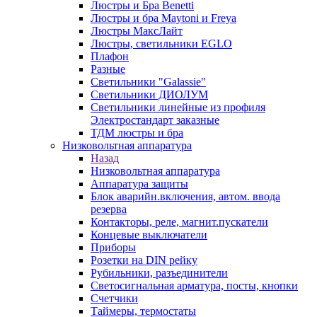
Люстры и Бра Benetti
Люстры и бра Maytoni и Freya
Люстры МаксЛайт
Люстры, светильники EGLO
Плафон
Разные
Светильники "Galassie"
Светильники ДИОЛУМ
Светильники линейные из профиля
Электростандарт заказные
ТДМ люстры и бра
Низковольтная аппаратура
Назад
Низковольтная аппаратура
Аппаратура защиты
Блок аварийн.включения, автом. ввода
резерва
Контакторы, реле, магнит.пускатели
Концевые выключатели
Приборы
Розетки на DIN рейку
Рубильники, разъединители
Светосигнальная арматура, посты, кнопки
Счетчики
Таймеры, термостаты