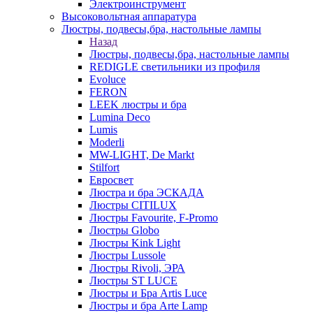
Электроинструмент
Высоковольтная аппаратура
Люстры, подвесы,бра, настольные лампы
Назад
Люстры, подвесы,бра, настольные лампы
REDIGLE светильники из профиля
Evoluce
FERON
LEEK люстры и бра
Lumina Deco
Lumis
Moderli
MW-LIGHT, De Markt
Stilfort
Евросвет
Люстра и бра ЭСКАДА
Люстры CITILUX
Люстры Favourite, F-Promo
Люстры Globo
Люстры Kink Light
Люстры Lussole
Люстры Rivoli, ЭРА
Люстры ST LUCE
Люстры и Бра Artis Luce
Люстры и бра Arte Lamp