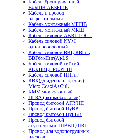
Кабель бронированный
ВбБШВ АВББШВ
Кабель и провод
нагревательный
Кабель монтажный МГШВ
Кабель монтажный МКШ
Кабель силовой АВВГ ГОСТ
Кабель силовой NYM
однопроволочный
Кабель силовой ВВГ, ВВГнг,
ВВГбм-Пнг(А)-LS
Кабель силовой гибкий
КГ,КВВГ,ПРС,РПШ
Кабель силовой ППГнг
КВК(д/видеонаблюдения)
Micro CoaxiA+CuL
КММ микрофонный
ПГВА (автомобильный)
Провод бытовой АПУНП
Провод бытовой ПуВВ
Провод бытовой ПуГВВ
Провод бытовой,
акустический ШВВП,ШВП
Провод для водопогружных
насосов