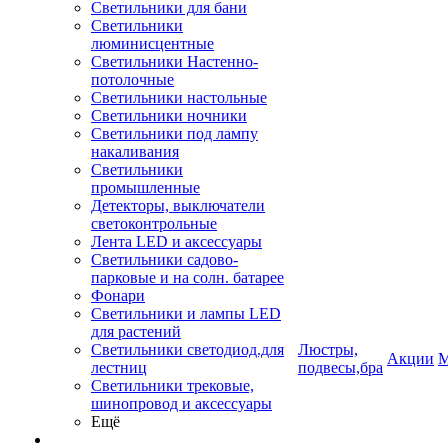
Светильники для бани
Светильники
люминисцентные
Светильники Настенно-
потолочные
Светильники настольные
Светильники ночники
Светильники под лампу
накаливания
Светильники
промышленные
Детекторы, выключатели
светоконтрольные
Лента LED и аксессуары
Светильники садово-
парковые и на солн. батарее
Фонари
Светильники и лампы LED
для растений
Светильники светодиод.для
Люстры,
Акции
М
лестниц
подвесы,бра
Светильники трековые,
шинопровод и аксессуары
Ещё