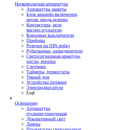
Низковольтная аппаратура
Аппаратура защиты
Блок аварийн.включения,
автом. ввода резерва
Контакторы, реле,
магнит.пускатели
Концевые выключатели
Приборы
Розетки на DIN рейку
Рубильники, разъединители
Светосигнальная арматура,
посты, кнопки
Счетчики
Таймеры, термостаты
Умный дом
Устройства питания
Электродвигатели
Ещё
Освещение
Аппаратура
пускорегулирующая
Декоративный свет
Лампы
Прожекторы светодиодные