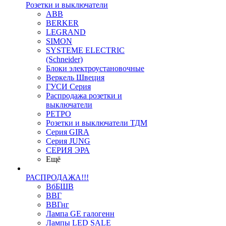
Розетки и выключатели
ABB
BERKER
LEGRAND
SIMON
SYSTEME ELECTRIC
(Schneider)
Блоки электроустановочные
Веркель Швеция
ГУСИ Серия
Распродажа розетки и
выключатели
РЕТРО
Розетки и выключатели ТДМ
Серия GIRA
Серия JUNG
СЕРИЯ ЭРА
Ещё
РАСПРОДАЖА!!!
ВбБШВ
ВВГ
ВВГнг
Лампа GE галогенн
Лампы LED SALE