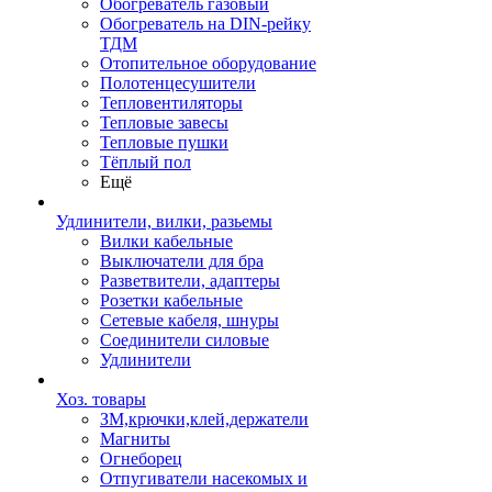
Обогреватель газовый
Обогреватель на DIN-рейку
ТДМ
Отопительное оборудование
Полотенцесушители
Тепловентиляторы
Тепловые завесы
Тепловые пушки
Тёплый пол
Ещё
Удлинители, вилки, разьемы
Вилки кабельные
Выключатели для бра
Разветвители, адаптеры
Розетки кабельные
Сетевые кабеля, шнуры
Соединители силовые
Удлинители
Хоз. товары
ЗМ,крючки,клей,держатели
Магниты
Огнеборец
Отпугиватели насекомых и