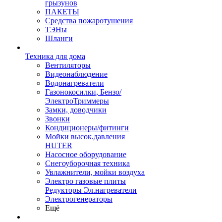
грызунов
ПАКЕТЫ
Средства пожаротушения
ТЭНы
Шланги
Техника для дома
Вентиляторы
Видеонаблюдение
Водонагреватели
Газонокосилки, Бензо/
ЭлектроТриммеры
Замки, доводчики
Звонки
Кондиционеры/фитинги
Мойки высок.давления
HUTER
Насосное оборудование
Снегоуборочная техника
Увлажнители, мойки воздуха
Электро газовые плиты
Редукторы Эл.нагреватели
Электрогенераторы
Ещё