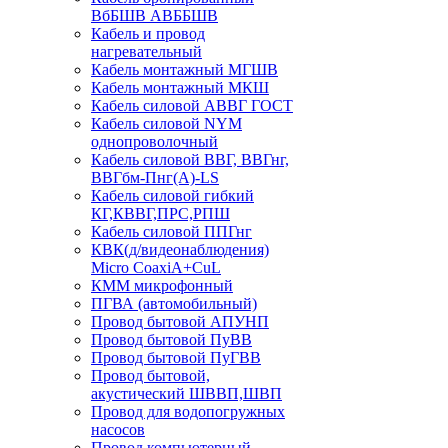
ВбБШВ АВББШВ
Кабель и провод
нагревательный
Кабель монтажный МГШВ
Кабель монтажный МКШ
Кабель силовой АВВГ ГОСТ
Кабель силовой NYM
однопроволочный
Кабель силовой ВВГ, ВВГнг,
ВВГбм-Пнг(А)-LS
Кабель силовой гибкий
КГ,КВВГ,ПРС,РПШ
Кабель силовой ППГнг
КВК(д/видеонаблюдения)
Micro CoaxiA+CuL
КММ микрофонный
ПГВА (автомобильный)
Провод бытовой АПУНП
Провод бытовой ПуВВ
Провод бытовой ПуГВВ
Провод бытовой,
акустический ШВВП,ШВП
Провод для водопогружных
насосов
Провод компьютерный