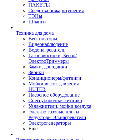
ПАКЕТЫ
Средства пожаротушения
ТЭНы
Шланги
Техника для дома
Вентиляторы
Видеонаблюдение
Водонагреватели
Газонокосилки, Бензо/
ЭлектроТриммеры
Замки, доводчики
Звонки
Кондиционеры/фитинги
Мойки высок.давления
HUTER
Насосное оборудование
Снегоуборочная техника
Увлажнители, мойки воздуха
Электро газовые плиты
Редукторы Эл.нагреватели
Электрогенераторы
Ещё
Электромонтажные материалы