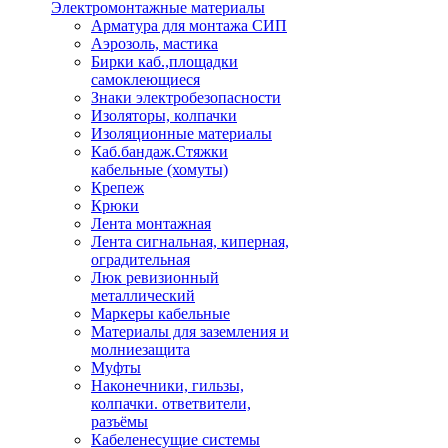
Электромонтажные материалы
Арматура для монтажа СИП
Аэрозоль, мастика
Бирки каб.,площадки
самоклеющиеся
Знаки электробезопасности
Изоляторы, колпачки
Изоляционные материалы
Каб.бандаж.Стяжки
кабельные (хомуты)
Крепеж
Крюки
Лента монтажная
Лента сигнальная, киперная,
оградительная
Люк ревизионный
металлический
Маркеры кабельные
Материалы для заземления и
молниезащита
Муфты
Наконечники, гильзы,
колпачки. ответвители,
разъёмы
Кабеленесущие системы