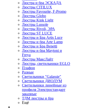
Люстра и бра ЭСКАДА
Люстры CITILUX
Люстры Favourite, F-Promo
Люстры Globo
Люстры Kink Light
Люстры Lussole
Люстры Rivoli, ЭРА
Люстры ST LUCE
Люстры и Бра Artis Luce
Люстры и бра Arte Lamp
Люстры и Бра Benetti
Люстры и бра Maytoni и
Freya
Люстры МаксЛайт
Люстры, светильники EGLO
Плафон
Разные
Светильники "Galassie"
Светильники ДИОЛУМ
Светильники линейные из
профиля Электростандарт
заказные
ТДМ люстры и бра
Ещё