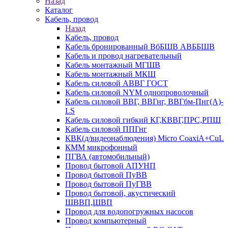
Назад
Каталог
Кабель, провод
Назад
Кабель, провод
Кабель бронированный ВбБШВ АВББШВ
Кабель и провод нагревательный
Кабель монтажный МГШВ
Кабель монтажный МКШ
Кабель силовой АВВГ ГОСТ
Кабель силовой NYM однопроволочный
Кабель силовой ВВГ, ВВГнг, ВВГбм-Пнг(А)-
LS
Кабель силовой гибкий КГ,КВВГ,ПРС,РПШ
Кабель силовой ППГнг
КВК(д/видеонаблюдения) Micro CoaxiA+CuL
КММ микрофонный
ПГВА (автомобильный)
Провод бытовой АПУНП
Провод бытовой ПуВВ
Провод бытовой ПуГВВ
Провод бытовой, акустический
ШВВП,ШВП
Провод для водопогружных насосов
Провод компьютерный