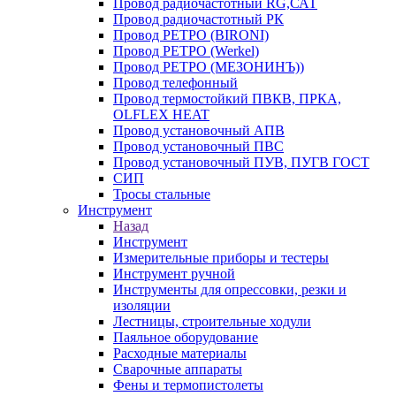
Провод радиочастотный RG,САТ
Провод радиочастотный РК
Провод РЕТРО (BIRONI)
Провод РЕТРО (Werkel)
Провод РЕТРО (МЕЗОНИНЪ))
Провод телефонный
Провод термостойкий ПВКВ, ПРКА,
OLFLEX HEAT
Провод установочный АПВ
Провод установочный ПВС
Провод установочный ПУВ, ПУГВ ГОСТ
СИП
Тросы стальные
Инструмент
Назад
Инструмент
Измерительные приборы и тестеры
Инструмент ручной
Инструменты для опрессовки, резки и
изоляции
Лестницы, строительные ходули
Паяльное оборудование
Расходные материалы
Сварочные аппараты
Фены и термопистолеты