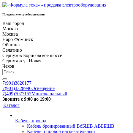
Продажа электрооборудования
Ваш город
Москва
Москва
Наро-Фоминск
Обнинск
Селятино
Серпухов Борисовское шоссе
Серпухов ул.Новая
Чехов
7(901)3820177
7(901)3328996
Освещение
7(499)7077157
Многоканальный
Звоните с 9:00 до 19:00
Каталог
Кабель, провод
Кабель бронированный ВбБШВ АВББШВ
Кабель и провод нагревательный