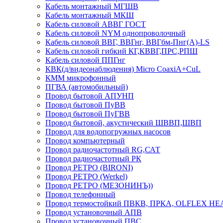
Кабель монтажный МГШВ
Кабель монтажный МКШ
Кабель силовой АВВГ ГОСТ
Кабель силовой NYM однопроволочный
Кабель силовой ВВГ, ВВГнг, ВВГбм-Пнг(А)-LS
Кабель силовой гибкий КГ,КВВГ,ПРС,РПШ
Кабель силовой ППГнг
КВК(д/видеонаблюдения) Micro CoaxiA+CuL
КММ микрофонный
ПГВА (автомобильный)
Провод бытовой АПУНП
Провод бытовой ПуВВ
Провод бытовой ПуГВВ
Провод бытовой, акустический ШВВП,ШВП
Провод для водопогружных насосов
Провод компьютерный
Провод радиочастотный RG,САТ
Провод радиочастотный РК
Провод РЕТРО (BIRONI)
Провод РЕТРО (Werkel)
Провод РЕТРО (МЕЗОНИНЪ))
Провод телефонный
Провод термостойкий ПВКВ, ПРКА, OLFLEX HE
Провод установочный АПВ
Провод установочный ПВС