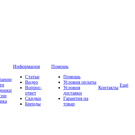
Информация
Помощь
Статьи
Помощь
пании
Видео
Условия оплаты
ти
Ещё
Вопрос-
Условия
Контакты
дники
ответ
доставки
сии
Скидки
Гарантия на
ика
Бренды
товар