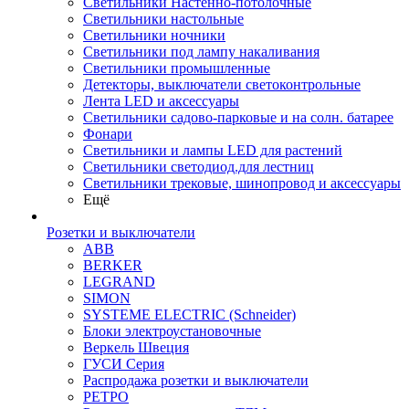
Светильники Настенно-потолочные
Светильники настольные
Светильники ночники
Светильники под лампу накаливания
Светильники промышленные
Детекторы, выключатели светоконтрольные
Лента LED и аксессуары
Светильники садово-парковые и на солн. батарее
Фонари
Светильники и лампы LED для растений
Светильники светодиод.для лестниц
Светильники трековые, шинопровод и аксессуары
Ещё
Розетки и выключатели
ABB
BERKER
LEGRAND
SIMON
SYSTEME ELECTRIC (Schneider)
Блоки электроустановочные
Веркель Швеция
ГУСИ Серия
Распродажа розетки и выключатели
РЕТРО