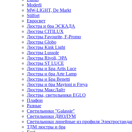
Moderli
MW-LIGHT, De Markt
Stilfort
Евросвет
Люстра и бра ЭСКАДА
Люстры CITILUX
Люстры Favourite, F-Promo
Люстры Globo
Люстры Kink Light
Люстры Lussole
Люстры Rivoli, ЭРА
Люстры ST LUCE
Люстры и Бра Artis Luce
Люстры и бра Arte Lamp
Люстры и Бра Benetti
Люстры и бра Maytoni и Freya
Люстры МаксЛайт
Люстры, светильники EGLO
Плафон
Разные
Светильники "Galassie"
Светильники ДИОЛУМ
Светильники линейные из профиля Электростандар
ТДМ люстры и бра