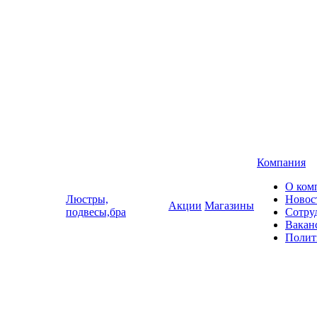
Компания
О ком
Люстры,
Новос
Акции
Магазины
подвесы,бра
Сотру
Вакан
Полит