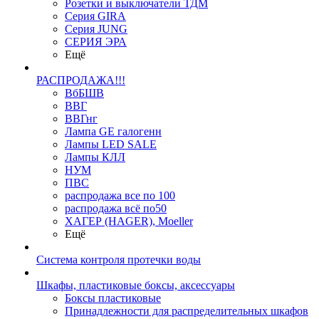
Розетки и выключатели ТДМ
Серия GIRA
Серия JUNG
СЕРИЯ ЭРА
Ещё
РАСПРОДАЖА!!!
ВбБШВ
ВВГ
ВВГнг
Лампа GE галогенн
Лампы LED SALE
Лампы КЛЛ
НУМ
ПВС
распродажа все по 100
распродажа всё по50
ХАГЕР (HAGER), Moeller
Ещё
Система контроля протечки воды
Шкафы, пластиковые боксы, аксессуары
Боксы пластиковые
Принадлежности для распределительных шкафов