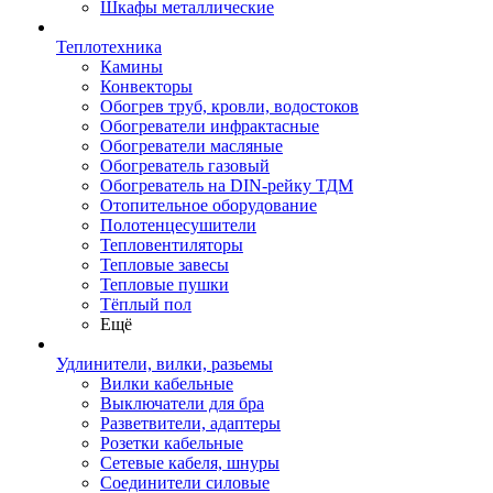
Шкафы металлические
Теплотехника
Камины
Конвекторы
Обогрев труб, кровли, водостоков
Обогреватели инфрактасные
Обогреватели масляные
Обогреватель газовый
Обогреватель на DIN-рейку ТДМ
Отопительное оборудование
Полотенцесушители
Тепловентиляторы
Тепловые завесы
Тепловые пушки
Тёплый пол
Ещё
Удлинители, вилки, разьемы
Вилки кабельные
Выключатели для бра
Разветвители, адаптеры
Розетки кабельные
Сетевые кабеля, шнуры
Соединители силовые