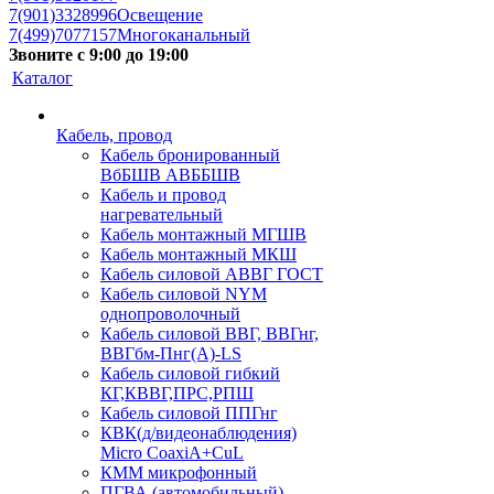
7(901)3328996
Освещение
7(499)7077157
Многоканальный
Звоните с 9:00 до 19:00
Каталог
Кабель, провод
Кабель бронированный
ВбБШВ АВББШВ
Кабель и провод
нагревательный
Кабель монтажный МГШВ
Кабель монтажный МКШ
Кабель силовой АВВГ ГОСТ
Кабель силовой NYM
однопроволочный
Кабель силовой ВВГ, ВВГнг,
ВВГбм-Пнг(А)-LS
Кабель силовой гибкий
КГ,КВВГ,ПРС,РПШ
Кабель силовой ППГнг
КВК(д/видеонаблюдения)
Micro CoaxiA+CuL
КММ микрофонный
ПГВА (автомобильный)