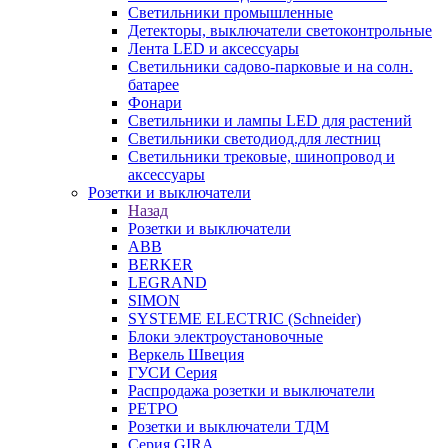
Светильники промышленные
Детекторы, выключатели светоконтрольные
Лента LED и аксессуары
Светильники садово-парковые и на солн.
батарее
Фонари
Светильники и лампы LED для растений
Светильники светодиод.для лестниц
Светильники трековые, шинопровод и
аксессуары
Розетки и выключатели
Назад
Розетки и выключатели
ABB
BERKER
LEGRAND
SIMON
SYSTEME ELECTRIC (Schneider)
Блоки электроустановочные
Веркель Швеция
ГУСИ Серия
Распродажа розетки и выключатели
РЕТРО
Розетки и выключатели ТДМ
Серия GIRA