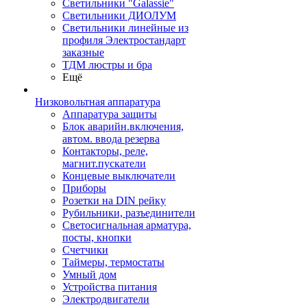
Светильники "Galassie"
Светильники ДИОЛУМ
Светильники линейные из
профиля Электростандарт
заказные
ТДМ люстры и бра
Ещё
Низковольтная аппаратура
Аппаратура защиты
Блок аварийн.включения,
автом. ввода резерва
Контакторы, реле,
магнит.пускатели
Концевые выключатели
Приборы
Розетки на DIN рейку
Рубильники, разъединители
Светосигнальная арматура,
посты, кнопки
Счетчики
Таймеры, термостаты
Умный дом
Устройства питания
Электродвигатели