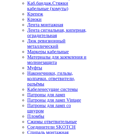
Каб.бандаж.Стяжки
кабельные (хомуты)
Крепеж
Крюки
Лента монтажная
Лента сигнальная, киперная,
оградительная
Люк ревизионный
металлический
Маркеры кабельные
Материалы для заземления и
молниезащита
Муфты
Наконечники, гильзы,
колпачки. ответвители,
разъёмы
Кабеленесущие системы
Патроны для ламп
Патроны для ламп Vintage
Патроны для ламп со
шнуром
Пломбы
Сжимы ответвительные
Соединители SKOTCH
Спираль монтажная