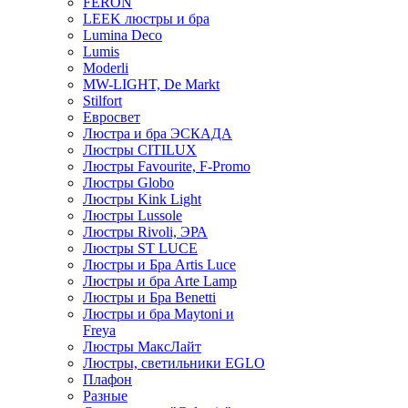
FERON
LEEK люстры и бра
Lumina Deco
Lumis
Moderli
MW-LIGHT, De Markt
Stilfort
Евросвет
Люстра и бра ЭСКАДА
Люстры CITILUX
Люстры Favourite, F-Promo
Люстры Globo
Люстры Kink Light
Люстры Lussole
Люстры Rivoli, ЭРА
Люстры ST LUCE
Люстры и Бра Artis Luce
Люстры и бра Arte Lamp
Люстры и Бра Benetti
Люстры и бра Maytoni и
Freya
Люстры МаксЛайт
Люстры, светильники EGLO
Плафон
Разные