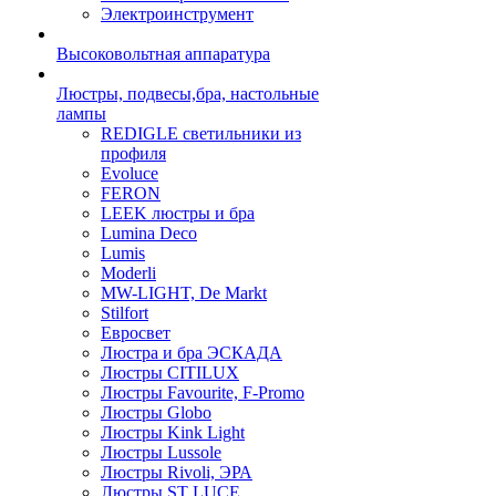
Электроинструмент
Высоковольтная аппаратура
Люстры, подвесы,бра, настольные
лампы
REDIGLE светильники из
профиля
Evoluce
FERON
LEEK люстры и бра
Lumina Deco
Lumis
Moderli
MW-LIGHT, De Markt
Stilfort
Евросвет
Люстра и бра ЭСКАДА
Люстры CITILUX
Люстры Favourite, F-Promo
Люстры Globo
Люстры Kink Light
Люстры Lussole
Люстры Rivoli, ЭРА
Люстры ST LUCE