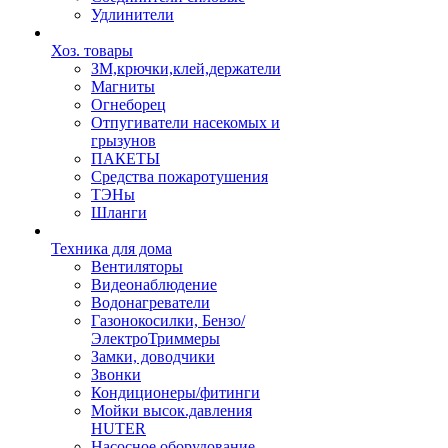
Удлинители
Хоз. товары
ЗМ,крючки,клей,держатели
Магниты
Огнеборец
Отпугиватели насекомых и
грызунов
ПАКЕТЫ
Средства пожаротушения
ТЭНы
Шланги
Техника для дома
Вентиляторы
Видеонаблюдение
Водонагреватели
Газонокосилки, Бензо/
ЭлектроТриммеры
Замки, доводчики
Звонки
Кондиционеры/фитинги
Мойки высок.давления
HUTER
Насосное оборудование