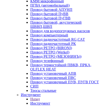
КММ микрофонный
ПГВА (автомобильный)
Провод бытовой АПУНП
Провод бытовой ПуВВ
Провод бытовой ПуГВВ
Провод бытовой, акустический
ШВВП,ШВП
Провод для водопогружных насосов
Провод компьютерный
Провод радиочастотный RG,САТ
Провод радиочастотный РК
Провод РЕТРО (BIRONI)
Провод РЕТРО (Werkel)
Провод РЕТРО (МЕЗОНИНЪ))
Провод телефонный
Провод термостойкий ПВКВ, ПРКА,
OLFLEX HEAT
Провод установочный АПВ
Провод установочный ПВС
Провод установочный ПУВ, ПУГВ ГОСТ
СИП
Тросы стальные
Инструмент
Назад
Инструмент