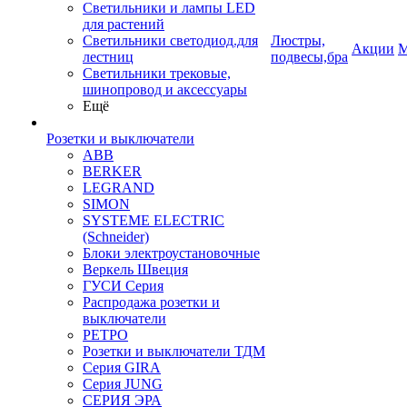
Светильники и лампы LED
для растений
Светильники светодиод.для
Люстры,
Акции
М
лестниц
подвесы,бра
Светильники трековые,
шинопровод и аксессуары
Ещё
Розетки и выключатели
ABB
BERKER
LEGRAND
SIMON
SYSTEME ELECTRIC
(Schneider)
Блоки электроустановочные
Веркель Швеция
ГУСИ Серия
Распродажа розетки и
выключатели
РЕТРО
Розетки и выключатели ТДМ
Серия GIRA
Серия JUNG
СЕРИЯ ЭРА