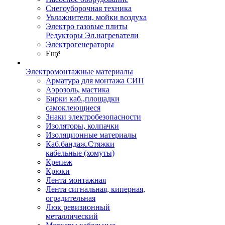
Снегоуборочная техника
Увлажнители, мойки воздуха
Электро газовые плиты
Редукторы Эл.нагреватели
Электрогенераторы
Ещё
Электромонтажные материалы
Арматура для монтажа СИП
Аэрозоль, мастика
Бирки каб.,площадки
самоклеющиеся
Знаки электробезопасности
Изоляторы, колпачки
Изоляционные материалы
Каб.бандаж.Стяжки
кабельные (хомуты)
Крепеж
Крюки
Лента монтажная
Лента сигнальная, киперная,
оградительная
Люк ревизионный
металлический