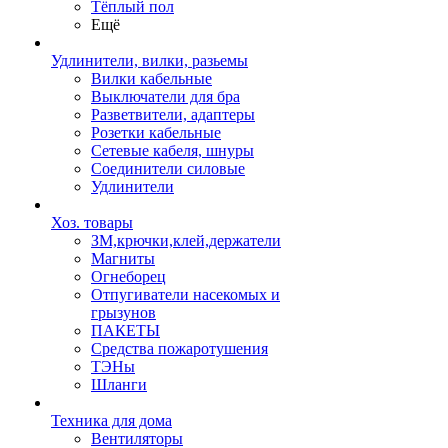
Тёплый пол
Ещё
Удлинители, вилки, разьемы
Вилки кабельные
Выключатели для бра
Разветвители, адаптеры
Розетки кабельные
Сетевые кабеля, шнуры
Соединители силовые
Удлинители
Хоз. товары
ЗМ,крючки,клей,держатели
Магниты
Огнеборец
Отпугиватели насекомых и
грызунов
ПАКЕТЫ
Средства пожаротушения
ТЭНы
Шланги
Техника для дома
Вентиляторы