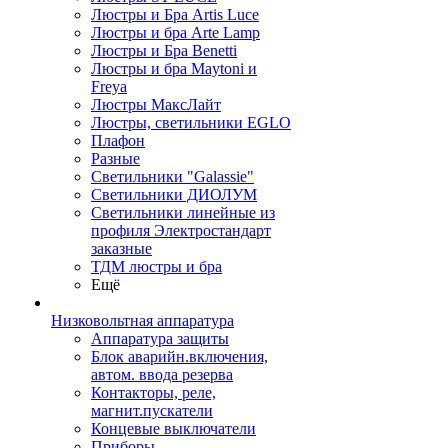
Люстры и Бра Artis Luce
Люстры и бра Arte Lamp
Люстры и Бра Benetti
Люстры и бра Maytoni и
Freya
Люстры МаксЛайт
Люстры, светильники EGLO
Плафон
Разные
Светильники "Galassie"
Светильники ДИОЛУМ
Светильники линейные из
профиля Электростандарт
заказные
ТДМ люстры и бра
Ещё
Низковольтная аппаратура
Аппаратура защиты
Блок аварийн.включения,
автом. ввода резерва
Контакторы, реле,
магнит.пускатели
Концевые выключатели
Приборы