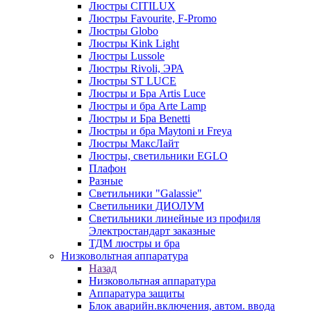
Люстры CITILUX
Люстры Favourite, F-Promo
Люстры Globo
Люстры Kink Light
Люстры Lussole
Люстры Rivoli, ЭРА
Люстры ST LUCE
Люстры и Бра Artis Luce
Люстры и бра Arte Lamp
Люстры и Бра Benetti
Люстры и бра Maytoni и Freya
Люстры МаксЛайт
Люстры, светильники EGLO
Плафон
Разные
Светильники "Galassie"
Светильники ДИОЛУМ
Светильники линейные из профиля
Электростандарт заказные
ТДМ люстры и бра
Низковольтная аппаратура
Назад
Низковольтная аппаратура
Аппаратура защиты
Блок аварийн.включения, автом. ввода