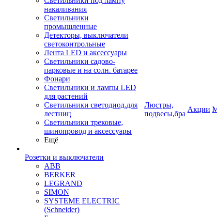
Светильники под лампу
накаливания
Светильники
промышленные
Детекторы, выключатели
светоконтрольные
Лента LED и аксессуары
Светильники садово-
парковые и на солн. батарее
Фонари
Светильники и лампы LED
для растений
Светильники светодиод.для
Люстры,
Акции
М
лестниц
подвесы,бра
Светильники трековые,
шинопровод и аксессуары
Ещё
Розетки и выключатели
ABB
BERKER
LEGRAND
SIMON
SYSTEME ELECTRIC
(Schneider)