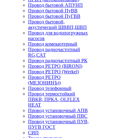
Провод бытовой АПУНП
Провод бытовой ПуВВ
Провод бытовой ПуГВВ
Провод бытовой,
акустический ШВВП,ШВП
Провод для водопогружных
насосов
Провод компьютерный
Провод радиочастотный
RG,САТ
Провод радиочастотный РК
Провод РЕТРО (BIRONI)
Провод РЕТРО (Werkel)
Провод РЕТРО
(МЕЗОНИНЪ))
Провод телефонный
Провод термостойкий
ПВКВ, ПРКА, OLFLEX
HEAT
Провод установочный АПВ
Провод установочный ПВС
Провод установочный ПУВ,
ПУГВ ГОСТ
СИП