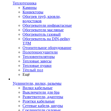
Теплотехника
Камины
Конвекторы
Обогрев труб, кровли,
водостоков
Обогреватели инфрактасные
Обогреватели масляные
Обогреватель газовый
Обогреватель на DIN-рейку
ТДМ
Отопительное оборудование
Полотенцесушители
Тепловентиляторы
Тепловые завесы
Тепловые пушки
Тёплый пол
Ещё
Удлинители, вилки, разьемы
Вилки кабельные
Выключатели для бра
Разветвители, адаптеры
Розетки кабельные
Сетевые кабеля, шнуры
Соединители силовые