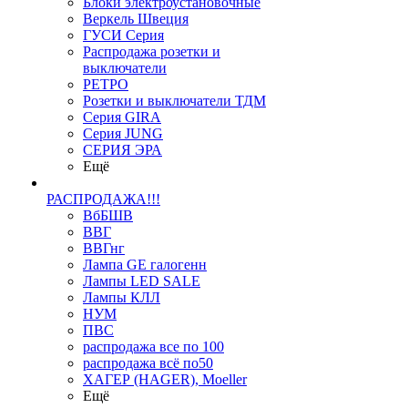
Блоки электроустановочные
Веркель Швеция
ГУСИ Серия
Распродажа розетки и
выключатели
РЕТРО
Розетки и выключатели ТДМ
Серия GIRA
Серия JUNG
СЕРИЯ ЭРА
Ещё
РАСПРОДАЖА!!!
ВбБШВ
ВВГ
ВВГнг
Лампа GE галогенн
Лампы LED SALE
Лампы КЛЛ
НУМ
ПВС
распродажа все по 100
распродажа всё по50
ХАГЕР (HAGER), Moeller
Ещё