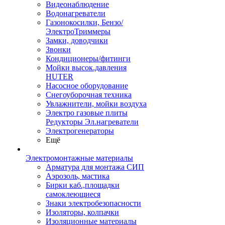
Видеонаблюдение
Водонагреватели
Газонокосилки, Бензо/
ЭлектроТриммеры
Замки, доводчики
Звонки
Кондиционеры/фитинги
Мойки высок.давления
HUTER
Насосное оборудование
Снегоуборочная техника
Увлажнители, мойки воздуха
Электро газовые плиты
Редукторы Эл.нагреватели
Электрогенераторы
Ещё
Электромонтажные материалы
Арматура для монтажа СИП
Аэрозоль, мастика
Бирки каб.,площадки
самоклеющиеся
Знаки электробезопасности
Изоляторы, колпачки
Изоляционные материалы