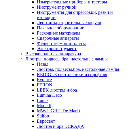
Измерительные приборы и тестеры
Инструмент ручной
Инструменты для опрессовки, резки и
изоляции
Лестницы, строительные ходули
Паяльное оборудование
Расходные материалы
Сварочные аппараты
Фены и термопистолеты
Электроинструмент
Высоковольтная аппаратура
Люстры, подвесы,бра, настольные лампы
Назад
Люстры, подвесы,бра, настольные лампы
REDIGLE светильники из профиля
Evoluce
FERON
LEEK люстры и бра
Lumina Deco
Lumis
Moderli
MW-LIGHT, De Markt
Stilfort
Евросвет
Люстра и бра ЭСКАДА