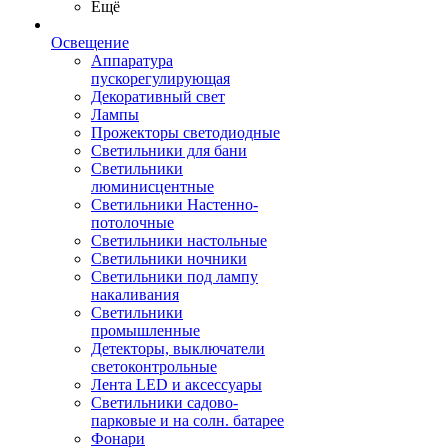
Ещё
Освещение
Аппаратура
пускорегулирующая
Декоративный свет
Лампы
Прожекторы светодиодные
Светильники для бани
Светильники
люминисцентные
Светильники Настенно-
потолочные
Светильники настольные
Светильники ночники
Светильники под лампу
накаливания
Светильники
промышленные
Детекторы, выключатели
светоконтрольные
Лента LED и аксессуары
Светильники садово-
парковые и на солн. батарее
Фонари