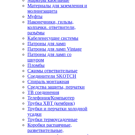
Маркеры кабельные
Материалы для заземления и
молниезащита
Муфты
Наконечники, гильзы,
колпачки. ответвители,
разъёмы
Кабеленесущие системы
Патроны для ламп
Патроны для ламп Vintage
Патроны для ламп со
шнуром
Пломбы
Сжимы ответвительные
Соединители SKOTCH
Спираль монтажная
Средства защиты, перчатки
ТВ соединения
Телефония/Компьютер
Трубка ХВТ (кембрик)
Трубки и перчатки холодной
усадки
Трубки термоусадочные
Коробки распаячные,
разветвительные,