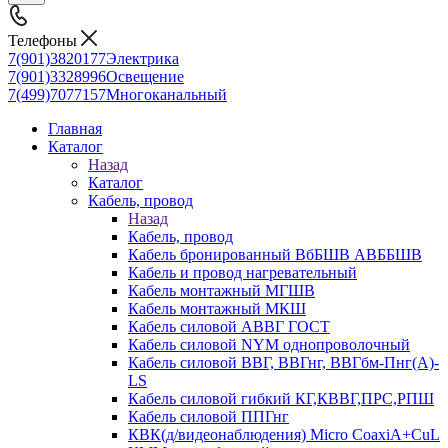
Телефоны
7(901)3820177
Электрика
7(901)3328996
Освещение
7(499)7077157
Многоканальный
Главная
Каталог
Назад
Каталог
Кабель, провод
Назад
Кабель, провод
Кабель бронированный ВбБШВ АВББШВ
Кабель и провод нагревательный
Кабель монтажный МГШВ
Кабель монтажный МКШ
Кабель силовой АВВГ ГОСТ
Кабель силовой NYM однопроволочный
Кабель силовой ВВГ, ВВГнг, ВВГбм-Пнг(А)-
LS
Кабель силовой гибкий КГ,КВВГ,ПРС,РПШ
Кабель силовой ППГнг
КВК(д/видеонаблюдения) Micro CoaxiA+CuL