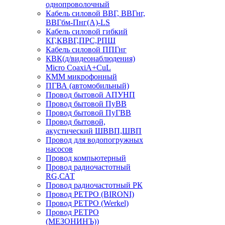
однопроволочный
Кабель силовой ВВГ, ВВГнг,
ВВГбм-Пнг(А)-LS
Кабель силовой гибкий
КГ,КВВГ,ПРС,РПШ
Кабель силовой ППГнг
КВК(д/видеонаблюдения)
Micro CoaxiA+CuL
КММ микрофонный
ПГВА (автомобильный)
Провод бытовой АПУНП
Провод бытовой ПуВВ
Провод бытовой ПуГВВ
Провод бытовой,
акустический ШВВП,ШВП
Провод для водопогружных
насосов
Провод компьютерный
Провод радиочастотный
RG,САТ
Провод радиочастотный РК
Провод РЕТРО (BIRONI)
Провод РЕТРО (Werkel)
Провод РЕТРО
(МЕЗОНИНЪ))