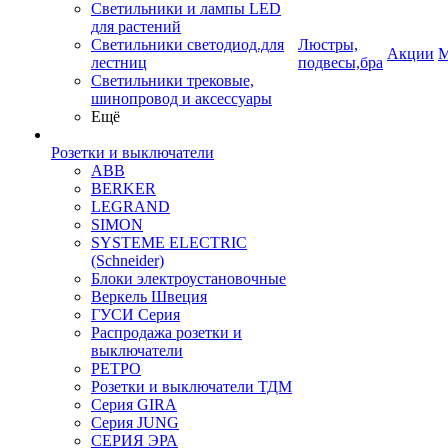
Светильники и лампы LED
для растений
Светильники светодиод.для
Люстры,
Акции
М
лестниц
подвесы,бра
Светильники трековые,
шинопровод и аксессуары
Ещё
Розетки и выключатели
ABB
BERKER
LEGRAND
SIMON
SYSTEME ELECTRIC
(Schneider)
Блоки электроустановочные
Веркель Швеция
ГУСИ Серия
Распродажа розетки и
выключатели
РЕТРО
Розетки и выключатели ТДМ
Серия GIRA
Серия JUNG
СЕРИЯ ЭРА