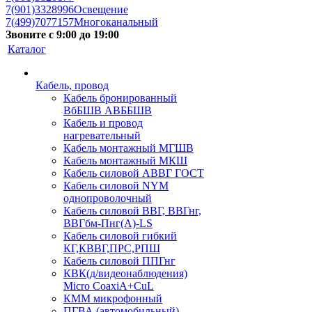
7(901)3328996
Освещение
7(499)7077157
Многоканальный
Звоните с 9:00 до 19:00
Каталог
Кабель, провод
Кабель бронированный
ВбБШВ АВББШВ
Кабель и провод
нагревательный
Кабель монтажный МГШВ
Кабель монтажный МКШ
Кабель силовой АВВГ ГОСТ
Кабель силовой NYM
однопроволочный
Кабель силовой ВВГ, ВВГнг,
ВВГбм-Пнг(А)-LS
Кабель силовой гибкий
КГ,КВВГ,ПРС,РПШ
Кабель силовой ППГнг
КВК(д/видеонаблюдения)
Micro CoaxiA+CuL
КММ микрофонный
ПГВА (автомобильный)