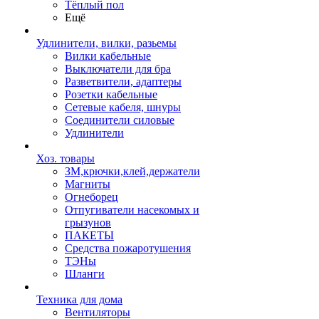
Тёплый пол
Ещё
Удлинители, вилки, разьемы
Вилки кабельные
Выключатели для бра
Разветвители, адаптеры
Розетки кабельные
Сетевые кабеля, шнуры
Соединители силовые
Удлинители
Хоз. товары
ЗМ,крючки,клей,держатели
Магниты
Огнеборец
Отпугиватели насекомых и
грызунов
ПАКЕТЫ
Средства пожаротушения
ТЭНы
Шланги
Техника для дома
Вентиляторы