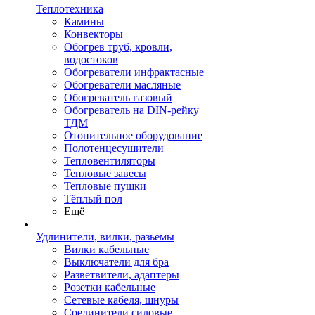
Теплотехника
Камины
Конвекторы
Обогрев труб, кровли,
водостоков
Обогреватели инфрактасные
Обогреватели масляные
Обогреватель газовый
Обогреватель на DIN-рейку
ТДМ
Отопительное оборудование
Полотенцесушители
Тепловентиляторы
Тепловые завесы
Тепловые пушки
Тёплый пол
Ещё
Удлинители, вилки, разьемы
Вилки кабельные
Выключатели для бра
Разветвители, адаптеры
Розетки кабельные
Сетевые кабеля, шнуры
Соединители силовые