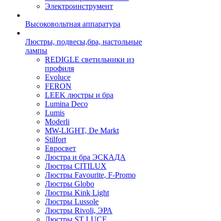
Электроинструмент
Высоковольтная аппаратура
Люстры, подвесы,бра, настольные
лампы
REDIGLE светильники из
профиля
Evoluce
FERON
LEEK люстры и бра
Lumina Deco
Lumis
Moderli
MW-LIGHT, De Markt
Stilfort
Евросвет
Люстра и бра ЭСКАДА
Люстры CITILUX
Люстры Favourite, F-Promo
Люстры Globo
Люстры Kink Light
Люстры Lussole
Люстры Rivoli, ЭРА
Люстры ST LUCE