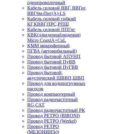
однопроволочный
Кабель силовой ВВГ, ВВГнг,
ВВГбм-Пнг(А)-LS
Кабель силовой гибкий
КГ,КВВГ,ПРС,РПШ
Кабель силовой ППГнг
КВК(д/видеонаблюдения)
Micro CoaxiA+CuL
КММ микрофонный
ПГВА (автомобильный)
Провод бытовой АПУНП
Провод бытовой ПуВВ
Провод бытовой ПуГВВ
Провод бытовой,
акустический ШВВП,ШВП
Провод для водопогружных
насосов
Провод компьютерный
Провод радиочастотный
RG,САТ
Провод радиочастотный РК
Провод РЕТРО (BIRONI)
Провод РЕТРО (Werkel)
Провод РЕТРО
(МЕЗОНИНЪ))