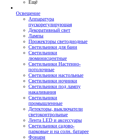
Ещё
Освещение
Аппаратура
пускорегулирующая
Декоративный свет
Лампы
Прожекторы светодиодные
Светильники для бани
Светильники
люминисцентные
Светильники Настенно-
потолочные
Светильники настольные
Светильники ночники
Светильники под лампу
накаливания
Светильники
промышленные
Детекторы, выключатели
светоконтрольные
Лента LED и аксессуары
Светильники садово-
парковые и на солн. батарее
Фонари