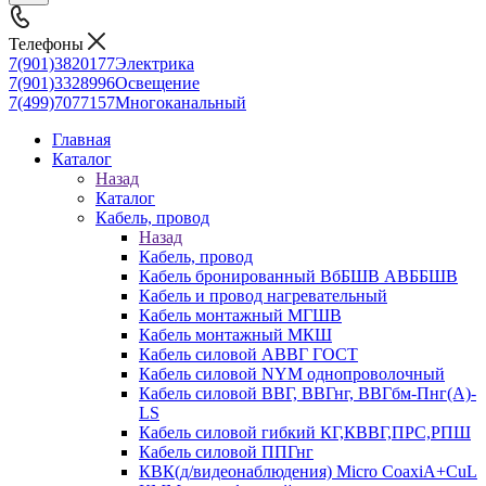
Телефоны
7(901)3820177
Электрика
7(901)3328996
Освещение
7(499)7077157
Многоканальный
Главная
Каталог
Назад
Каталог
Кабель, провод
Назад
Кабель, провод
Кабель бронированный ВбБШВ АВББШВ
Кабель и провод нагревательный
Кабель монтажный МГШВ
Кабель монтажный МКШ
Кабель силовой АВВГ ГОСТ
Кабель силовой NYM однопроволочный
Кабель силовой ВВГ, ВВГнг, ВВГбм-Пнг(А)-
LS
Кабель силовой гибкий КГ,КВВГ,ПРС,РПШ
Кабель силовой ППГнг
КВК(д/видеонаблюдения) Micro CoaxiA+CuL