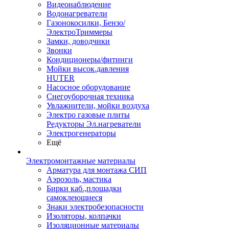
Видеонаблюдение
Водонагреватели
Газонокосилки, Бензо/
ЭлектроТриммеры
Замки, доводчики
Звонки
Кондиционеры/фитинги
Мойки высок.давления
HUTER
Насосное оборудование
Снегоуборочная техника
Увлажнители, мойки воздуха
Электро газовые плиты
Редукторы Эл.нагреватели
Электрогенераторы
Ещё
Электромонтажные материалы
Арматура для монтажа СИП
Аэрозоль, мастика
Бирки каб.,площадки
самоклеющиеся
Знаки электробезопасности
Изоляторы, колпачки
Изоляционные материалы