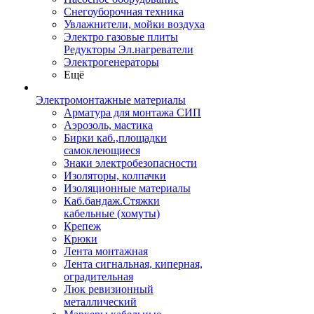
Снегоуборочная техника
Увлажнители, мойки воздуха
Электро газовые плиты
Редукторы Эл.нагреватели
Электрогенераторы
Ещё
Электромонтажные материалы
Арматура для монтажа СИП
Аэрозоль, мастика
Бирки каб.,площадки
самоклеющиеся
Знаки электробезопасности
Изоляторы, колпачки
Изоляционные материалы
Каб.бандаж.Стяжки
кабельные (хомуты)
Крепеж
Крюки
Лента монтажная
Лента сигнальная, киперная,
оградительная
Люк ревизионный
металлический