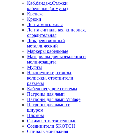
Каб.бандаж.Стяжки
кабельные (хомуты)
Крепеж
Крюки
Лента монтажная
Лента сигнальная, киперная,
оградительная
Люк ревизионный
металлический
Маркеры кабельные
Материалы для заземления и
молниезащита
Муфты
Наконечники, гильзы,
колпачки. ответвители,
разъёмы
Кабеленесущие системы
Патроны для ламп
Патроны для ламп Vintage
Патроны для ламп со
шнуром
Пломбы
Сжимы ответвительные
Соединители SKOTCH
Спираль монтажная