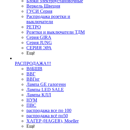
Блоки электроустановочные
Веркель Швеция
ГУСИ Серия
Распродажа розетки и
выключатели
РЕТРО
Розетки и выключатели ТДМ
Серия GIRA
Серия JUNG
СЕРИЯ ЭРА
Ещё
РАСПРОДАЖА!!!
ВбБШВ
ВВГ
ВВГнг
Лампа GE галогенн
Лампы LED SALE
Лампы КЛЛ
НУМ
ПВС
распродажа все по 100
распродажа всё по50
ХАГЕР (HAGER), Moeller
Ещё