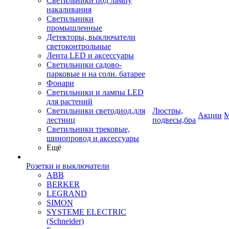
Светильники под лампу
накаливания
Светильники
промышленные
Детекторы, выключатели
светоконтрольные
Лента LED и аксессуары
Светильники садово-
парковые и на солн. батарее
Фонари
Светильники и лампы LED
для растений
Светильники светодиод.для
Люстры,
Акции
М
лестниц
подвесы,бра
Светильники трековые,
шинопровод и аксессуары
Ещё
Розетки и выключатели
ABB
BERKER
LEGRAND
SIMON
SYSTEME ELECTRIC
(Schneider)