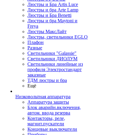
Люстры и Бра Artis Luce
Люстры и бра Arte Lamp
Люстры и Бра Benetti
Люстры и бра Maytoni и
Freya
Люстры МаксЛайт
Люстры, светильники EGLO
Плафон
Разные
Светильники "Galassie"
Светильники ДИОЛУМ
Светильники линейные из
профиля Электростандарт
заказные
ТДМ люстры и бра
Ещё
Низковольтная аппаратура
Аппаратура защиты
Блок аварийн.включения,
автом. ввода резерва
Контакторы, реле,
магнит.пускатели
Концевые выключатели
Приборы