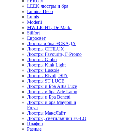
FERON
LEEK люстры и бра
Lumina Deco
Lumis
Moderli
MW-LIGHT, De Markt
Stilfort
Евросвет
Люстра и бра ЭСКАДА
Люстры CITILUX
Люстры Favourite, F-Promo
Люстры Globo
Люстры Kink Light
Люстры Lussole
Люстры Rivoli, ЭРА
Люстры ST LUCE
Люстры и Бра Artis Luce
Люстры и бра Arte Lamp
Люстры и Бра Benetti
Люстры и бра Maytoni и
Freya
Люстры МаксЛайт
Люстры, светильники EGLO
Плафон
Разные