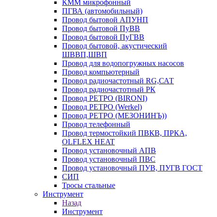
КММ микрофонный
ПГВА (автомобильный)
Провод бытовой АПУНП
Провод бытовой ПуВВ
Провод бытовой ПуГВВ
Провод бытовой, акустический
ШВВП,ШВП
Провод для водопогружных насосов
Провод компьютерный
Провод радиочастотный RG,САТ
Провод радиочастотный РК
Провод РЕТРО (BIRONI)
Провод РЕТРО (Werkel)
Провод РЕТРО (МЕЗОНИНЪ))
Провод телефонный
Провод термостойкий ПВКВ, ПРКА,
OLFLEX HEAT
Провод установочный АПВ
Провод установочный ПВС
Провод установочный ПУВ, ПУГВ ГОСТ
СИП
Тросы стальные
Инструмент
Назад
Инструмент