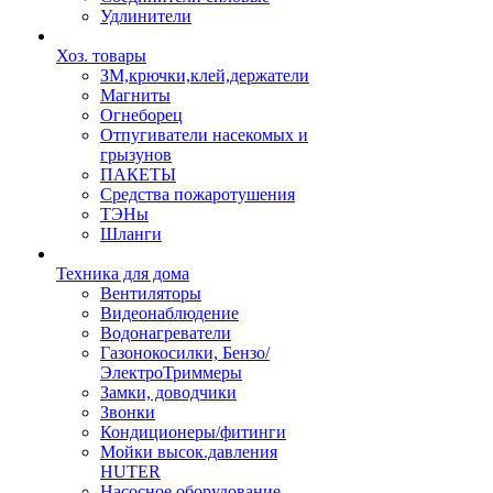
Удлинители
Хоз. товары
ЗМ,крючки,клей,держатели
Магниты
Огнеборец
Отпугиватели насекомых и
грызунов
ПАКЕТЫ
Средства пожаротушения
ТЭНы
Шланги
Техника для дома
Вентиляторы
Видеонаблюдение
Водонагреватели
Газонокосилки, Бензо/
ЭлектроТриммеры
Замки, доводчики
Звонки
Кондиционеры/фитинги
Мойки высок.давления
HUTER
Насосное оборудование