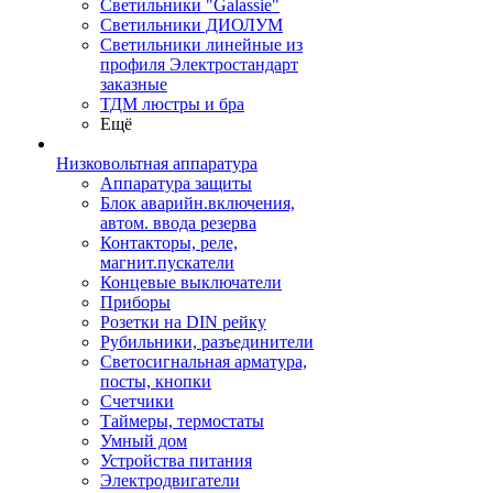
Светильники "Galassie"
Светильники ДИОЛУМ
Светильники линейные из
профиля Электростандарт
заказные
ТДМ люстры и бра
Ещё
Низковольтная аппаратура
Аппаратура защиты
Блок аварийн.включения,
автом. ввода резерва
Контакторы, реле,
магнит.пускатели
Концевые выключатели
Приборы
Розетки на DIN рейку
Рубильники, разъединители
Светосигнальная арматура,
посты, кнопки
Счетчики
Таймеры, термостаты
Умный дом
Устройства питания
Электродвигатели