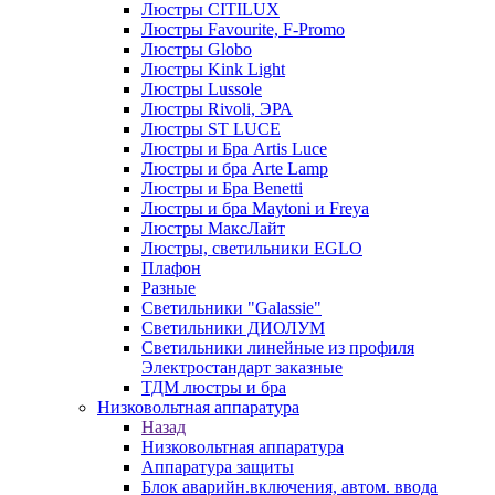
Люстры CITILUX
Люстры Favourite, F-Promo
Люстры Globo
Люстры Kink Light
Люстры Lussole
Люстры Rivoli, ЭРА
Люстры ST LUCE
Люстры и Бра Artis Luce
Люстры и бра Arte Lamp
Люстры и Бра Benetti
Люстры и бра Maytoni и Freya
Люстры МаксЛайт
Люстры, светильники EGLO
Плафон
Разные
Светильники "Galassie"
Светильники ДИОЛУМ
Светильники линейные из профиля
Электростандарт заказные
ТДМ люстры и бра
Низковольтная аппаратура
Назад
Низковольтная аппаратура
Аппаратура защиты
Блок аварийн.включения, автом. ввода