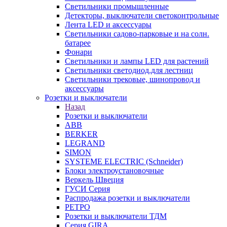
Светильники промышленные
Детекторы, выключатели светоконтрольные
Лента LED и аксессуары
Светильники садово-парковые и на солн.
батарее
Фонари
Светильники и лампы LED для растений
Светильники светодиод.для лестниц
Светильники трековые, шинопровод и
аксессуары
Розетки и выключатели
Назад
Розетки и выключатели
ABB
BERKER
LEGRAND
SIMON
SYSTEME ELECTRIC (Schneider)
Блоки электроустановочные
Веркель Швеция
ГУСИ Серия
Распродажа розетки и выключатели
РЕТРО
Розетки и выключатели ТДМ
Серия GIRA