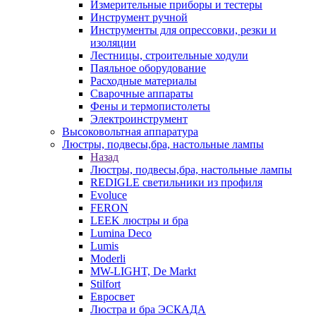
Измерительные приборы и тестеры
Инструмент ручной
Инструменты для опрессовки, резки и
изоляции
Лестницы, строительные ходули
Паяльное оборудование
Расходные материалы
Сварочные аппараты
Фены и термопистолеты
Электроинструмент
Высоковольтная аппаратура
Люстры, подвесы,бра, настольные лампы
Назад
Люстры, подвесы,бра, настольные лампы
REDIGLE светильники из профиля
Evoluce
FERON
LEEK люстры и бра
Lumina Deco
Lumis
Moderli
MW-LIGHT, De Markt
Stilfort
Евросвет
Люстра и бра ЭСКАДА