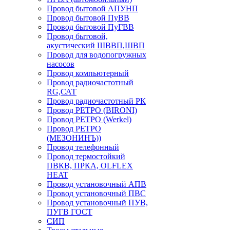
Провод бытовой АПУНП
Провод бытовой ПуВВ
Провод бытовой ПуГВВ
Провод бытовой,
акустический ШВВП,ШВП
Провод для водопогружных
насосов
Провод компьютерный
Провод радиочастотный
RG,САТ
Провод радиочастотный РК
Провод РЕТРО (BIRONI)
Провод РЕТРО (Werkel)
Провод РЕТРО
(МЕЗОНИНЪ))
Провод телефонный
Провод термостойкий
ПВКВ, ПРКА, OLFLEX
HEAT
Провод установочный АПВ
Провод установочный ПВС
Провод установочный ПУВ,
ПУГВ ГОСТ
СИП