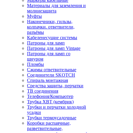
Маркеры кабельные
Материалы для заземления и
молниезащита
Муфты
Наконечники, гильзы,
колпачки. ответвители,
разъёмы
Кабеленесущие системы
Патроны для ламп
Патроны для ламп Vintage
Патроны для ламп со
шнуром
Пломбы
Сжимы ответвительные
Соединители SKOTCH
Спираль монтажная
Средства защиты, перчатки
ТВ соединения
Телефония/Компьютер
Трубка ХВТ (кембрик)
Трубки и перчатки холодной
усадки
Трубки термоусадочные
Коробки распаячные,
разветвительные,