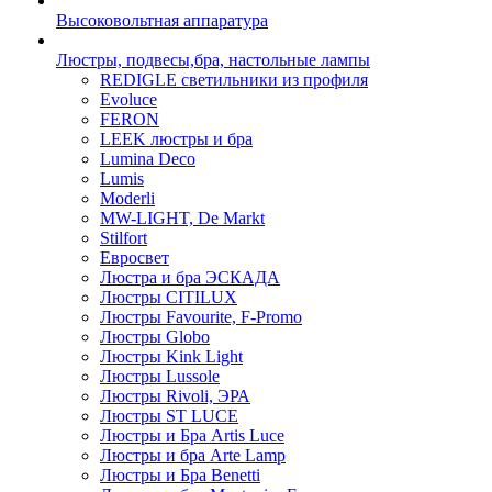
Высоковольтная аппаратура
Люстры, подвесы,бра, настольные лампы
REDIGLE светильники из профиля
Evoluce
FERON
LEEK люстры и бра
Lumina Deco
Lumis
Moderli
MW-LIGHT, De Markt
Stilfort
Евросвет
Люстра и бра ЭСКАДА
Люстры CITILUX
Люстры Favourite, F-Promo
Люстры Globo
Люстры Kink Light
Люстры Lussole
Люстры Rivoli, ЭРА
Люстры ST LUCE
Люстры и Бра Artis Luce
Люстры и бра Arte Lamp
Люстры и Бра Benetti