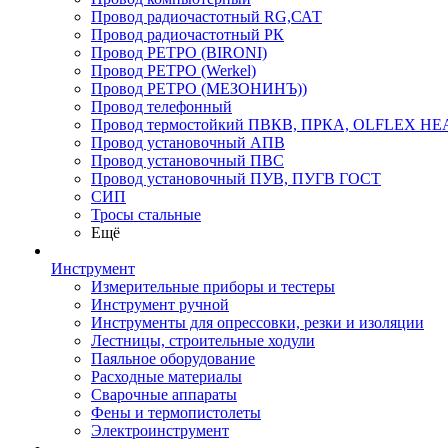
Провод радиочастотный RG,САТ
Провод радиочастотный РК
Провод РЕТРО (BIRONI)
Провод РЕТРО (Werkel)
Провод РЕТРО (МЕЗОНИНЪ))
Провод телефонный
Провод термостойкий ПВКВ, ПРКА, OLFLEX HE
Провод установочный АПВ
Провод установочный ПВС
Провод установочный ПУВ, ПУГВ ГОСТ
СИП
Тросы стальные
Ещё
Инструмент
Измерительные приборы и тестеры
Инструмент ручной
Инструменты для опрессовки, резки и изоляции
Лестницы, строительные ходули
Паяльное оборудование
Расходные материалы
Сварочные аппараты
Фены и термопистолеты
Электроинструмент