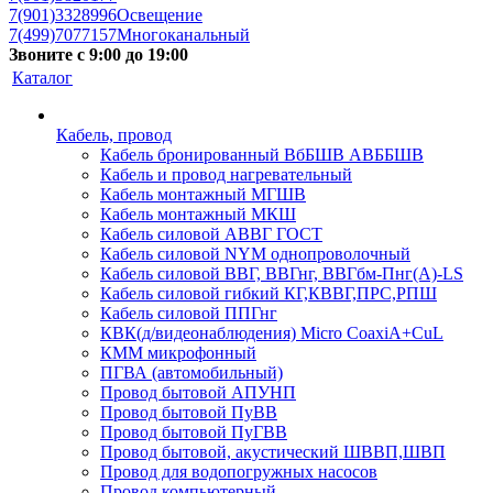
7(901)3328996
Освещение
7(499)7077157
Многоканальный
Звоните с 9:00 до 19:00
Каталог
Кабель, провод
Кабель бронированный ВбБШВ АВББШВ
Кабель и провод нагревательный
Кабель монтажный МГШВ
Кабель монтажный МКШ
Кабель силовой АВВГ ГОСТ
Кабель силовой NYM однопроволочный
Кабель силовой ВВГ, ВВГнг, ВВГбм-Пнг(А)-LS
Кабель силовой гибкий КГ,КВВГ,ПРС,РПШ
Кабель силовой ППГнг
КВК(д/видеонаблюдения) Micro CoaxiA+CuL
КММ микрофонный
ПГВА (автомобильный)
Провод бытовой АПУНП
Провод бытовой ПуВВ
Провод бытовой ПуГВВ
Провод бытовой, акустический ШВВП,ШВП
Провод для водопогружных насосов
Провод компьютерный