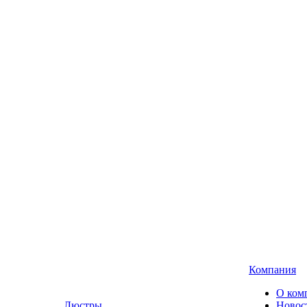
Компания
О ком
Люстры,
Новос