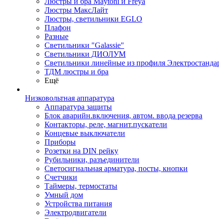
Люстры и бра Maytoni и Freya
Люстры МаксЛайт
Люстры, светильники EGLO
Плафон
Разные
Светильники "Galassie"
Светильники ДИОЛУМ
Светильники линейные из профиля Электростандар
ТДМ люстры и бра
Ещё
Низковольтная аппаратура
Аппаратура защиты
Блок аварийн.включения, автом. ввода резерва
Контакторы, реле, магнит.пускатели
Концевые выключатели
Приборы
Розетки на DIN рейку
Рубильники, разъединители
Светосигнальная арматура, посты, кнопки
Счетчики
Таймеры, термостаты
Умный дом
Устройства питания
Электродвигатели