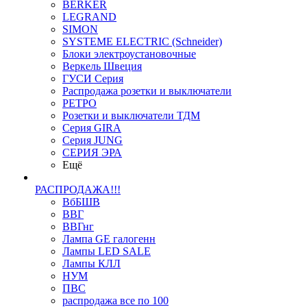
BERKER
LEGRAND
SIMON
SYSTEME ELECTRIC (Schneider)
Блоки электроустановочные
Веркель Швеция
ГУСИ Серия
Распродажа розетки и выключатели
РЕТРО
Розетки и выключатели ТДМ
Серия GIRA
Серия JUNG
СЕРИЯ ЭРА
Ещё
РАСПРОДАЖА!!!
ВбБШВ
ВВГ
ВВГнг
Лампа GE галогенн
Лампы LED SALE
Лампы КЛЛ
НУМ
ПВС
распродажа все по 100