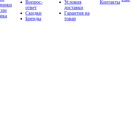
Вопрос-
Условия
Контакты
дники
ответ
доставки
сии
Скидки
Гарантия на
ика
Бренды
товар