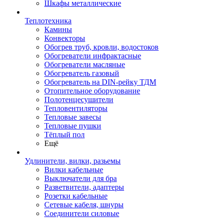
Шкафы металлические
Теплотехника
Камины
Конвекторы
Обогрев труб, кровли, водостоков
Обогреватели инфрактасные
Обогреватели масляные
Обогреватель газовый
Обогреватель на DIN-рейку ТДМ
Отопительное оборудование
Полотенцесушители
Тепловентиляторы
Тепловые завесы
Тепловые пушки
Тёплый пол
Ещё
Удлинители, вилки, разьемы
Вилки кабельные
Выключатели для бра
Разветвители, адаптеры
Розетки кабельные
Сетевые кабеля, шнуры
Соединители силовые