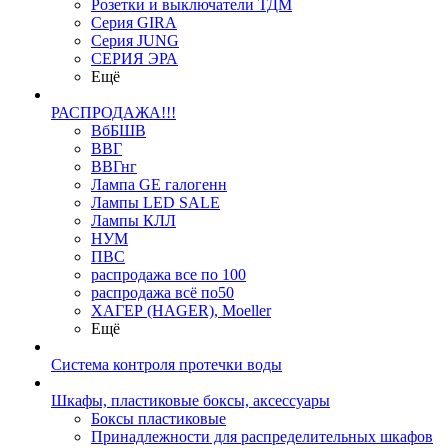
Розетки и выключатели ТДМ
Серия GIRA
Серия JUNG
СЕРИЯ ЭРА
Ещё
РАСПРОДАЖА!!!
ВбБШВ
ВВГ
ВВГнг
Лампа GE галогенн
Лампы LED SALE
Лампы КЛЛ
НУМ
ПВС
распродажа все по 100
распродажа всё по50
ХАГЕР (HAGER), Moeller
Ещё
Система контроля протечки воды
Шкафы, пластиковые боксы, аксессуары
Боксы пластиковые
Принадлежности для распределительных шкафов