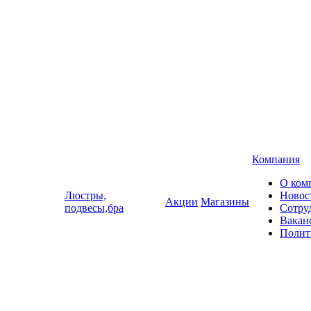
Компания
О ком
Люстры,
Новос
Акции
Магазины
подвесы,бра
Сотру
Вакан
Полит