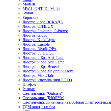
Moderli
MW-LIGHT, De Markt
Stilfort
Евросвет
Люстра и бра ЭСКАДА
Люстры CITILUX
Люстры Favourite, F-Promo
Люстры Globo
Люстры Kink Light
Люстры Lussole
Люстры Rivoli, ЭРА
Люстры ST LUCE
Люстры и Бра Artis Luce
Люстры и бра Arte Lamp
Люстры и Бра Benetti
Люстры и бра Maytoni и Freya
Люстры МаксЛайт
Люстры, светильники EGLO
Плафон
Разные
Светильники "Galassie"
Светильники ДИОЛУМ
Светильники линейные из профиля Электростандар
ТДМ люстры и бра