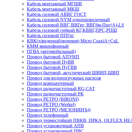
Кабель монтажный МГШВ
Кабель монтажный МКШ
Кабель силовой АВВГ ГОСТ
Кабель силовой NYM однопроволочный
Кабель силовой ВВГ, ВВГнг, ВВГбм-Пнг(А)-LS
Кабель силовой гибкий КГ,КВВГ,ПРС,РПШ
Кабель силовой ППГнг
КВК(д/видеонаблюдения) Micro CoaxiA+CuL
КММ микрофонный
ПГВА (автомобильный)
Провод бытовой АПУНП
Провод бытовой ПуВВ
Провод бытовой ПуГВВ
Провод бытовой, акустический ШВВП,ШВП
Провод для водопогружных насосов
Провод компьютерный
Провод радиочастотный RG,САТ
Провод радиочастотный РК
Провод РЕТРО (BIRONI)
Провод РЕТРО (Werkel)
Провод РЕТРО (МЕЗОНИНЪ))
Провод телефонный
Провод термостойкий ПВКВ, ПРКА, OLFLEX HE
Провод установочный АПВ
Провод установочный ПВС