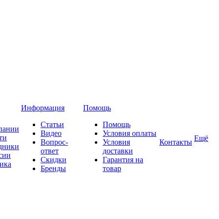
Информация
Помощь
Статьи
Помощь
пании
Видео
Условия оплаты
ти
Ещё
Вопрос-
Условия
Контакты
дники
ответ
доставки
сии
Скидки
Гарантия на
ика
Бренды
товар