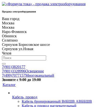
Продажа электрооборудования
Ваш город
Москва
Москва
Наро-Фоминск
Обнинск
Селятино
Серпухов Борисовское шоссе
Серпухов ул.Новая
Чехов
7(901)3820177
7(901)3328996
Освещение
7(499)7077157
Многоканальный
Звоните с 9:00 до 19:00
Каталог
Кабель, провод
Кабель бронированный ВбБШВ АВББШВ
Кабель и провод нагревательный