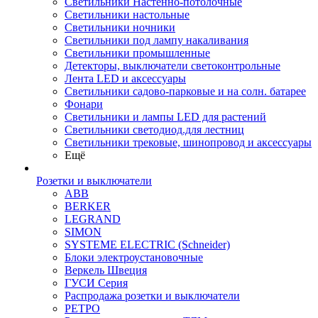
Светильники Настенно-потолочные
Светильники настольные
Светильники ночники
Светильники под лампу накаливания
Светильники промышленные
Детекторы, выключатели светоконтрольные
Лента LED и аксессуары
Светильники садово-парковые и на солн. батарее
Фонари
Светильники и лампы LED для растений
Светильники светодиод.для лестниц
Светильники трековые, шинопровод и аксессуары
Ещё
Розетки и выключатели
ABB
BERKER
LEGRAND
SIMON
SYSTEME ELECTRIC (Schneider)
Блоки электроустановочные
Веркель Швеция
ГУСИ Серия
Распродажа розетки и выключатели
РЕТРО