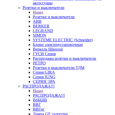
аксессуары
Розетки и выключатели
Назад
Розетки и выключатели
ABB
BERKER
LEGRAND
SIMON
SYSTEME ELECTRIC (Schneider)
Блоки электроустановочные
Веркель Швеция
ГУСИ Серия
Распродажа розетки и выключатели
РЕТРО
Розетки и выключатели ТДМ
Серия GIRA
Серия JUNG
СЕРИЯ ЭРА
РАСПРОДАЖА!!!
Назад
РАСПРОДАЖА!!!
ВбБШВ
ВВГ
ВВГнг
Лампа GE галогенн