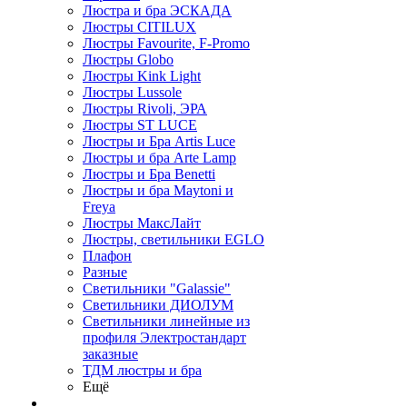
Люстра и бра ЭСКАДА
Люстры CITILUX
Люстры Favourite, F-Promo
Люстры Globo
Люстры Kink Light
Люстры Lussole
Люстры Rivoli, ЭРА
Люстры ST LUCE
Люстры и Бра Artis Luce
Люстры и бра Arte Lamp
Люстры и Бра Benetti
Люстры и бра Maytoni и
Freya
Люстры МаксЛайт
Люстры, светильники EGLO
Плафон
Разные
Светильники "Galassie"
Светильники ДИОЛУМ
Светильники линейные из
профиля Электростандарт
заказные
ТДМ люстры и бра
Ещё