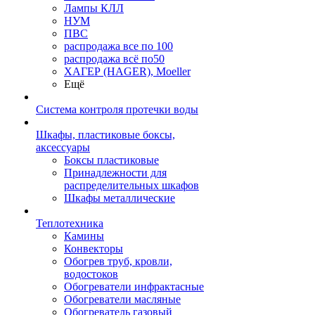
Лампы КЛЛ
НУМ
ПВС
распродажа все по 100
распродажа всё по50
ХАГЕР (HAGER), Moeller
Ещё
Система контроля протечки воды
Шкафы, пластиковые боксы,
аксессуары
Боксы пластиковые
Принадлежности для
распределительных шкафов
Шкафы металлические
Теплотехника
Камины
Конвекторы
Обогрев труб, кровли,
водостоков
Обогреватели инфрактасные
Обогреватели масляные
Обогреватель газовый