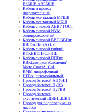
ВбБШВ АВББШВ
Кабель и провод
нагревательный
Кабель монтажный МГШВ
Кабель монтажный МКШ
Кабель силовой АВВГ ГОСТ
Кабель силовой NYM
однопроволочный
Кабель силовой ВВГ, ВВГнг,
ВВГбм-Пнг(А)-LS
Кабель силовой гибкий
КГ,КВВГ,ПРС,РПШ
Кабель силовой ППГнг
КВК(д/видеонаблюдения)
Micro CoaxiA+CuL
КММ микрофонный
ПГВА (автомобильный)
Провод бытовой АПУНП
Провод бытовой ПуВВ
Провод бытовой ПуГВВ
Провод бытовой,
акустический ШВВП,ШВП
Провод для водопогружных
насосов
Провод компьютерный