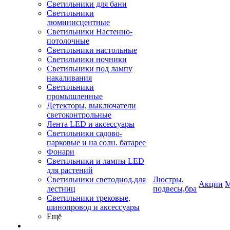
Светильники для бани
Светильники
люминисцентные
Светильники Настенно-
потолочные
Светильники настольные
Светильники ночники
Светильники под лампу
накаливания
Светильники
промышленные
Детекторы, выключатели
светоконтрольные
Лента LED и аксессуары
Светильники садово-
парковые и на солн. батарее
Фонари
Светильники и лампы LED
для растений
Светильники светодиод.для
Люстры,
Акции
М
лестниц
подвесы,бра
Светильники трековые,
шинопровод и аксессуары
Ещё