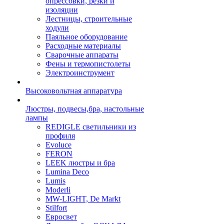
опрессовки, резки и
изоляции
Лестницы, строительные
ходули
Паяльное оборудование
Расходные материалы
Сварочные аппараты
Фены и термопистолеты
Электроинструмент
Высоковольтная аппаратура
Люстры, подвесы,бра, настольные
лампы
REDIGLE светильники из
профиля
Evoluce
FERON
LEEK люстры и бра
Lumina Deco
Lumis
Moderli
MW-LIGHT, De Markt
Stilfort
Евросвет