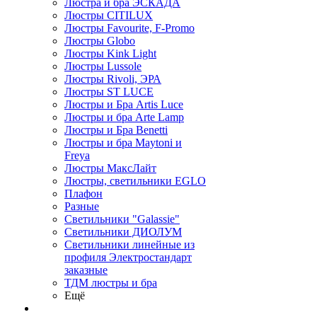
Люстра и бра ЭСКАДА
Люстры CITILUX
Люстры Favourite, F-Promo
Люстры Globo
Люстры Kink Light
Люстры Lussole
Люстры Rivoli, ЭРА
Люстры ST LUCE
Люстры и Бра Artis Luce
Люстры и бра Arte Lamp
Люстры и Бра Benetti
Люстры и бра Maytoni и
Freya
Люстры МаксЛайт
Люстры, светильники EGLO
Плафон
Разные
Светильники "Galassie"
Светильники ДИОЛУМ
Светильники линейные из
профиля Электростандарт
заказные
ТДМ люстры и бра
Ещё