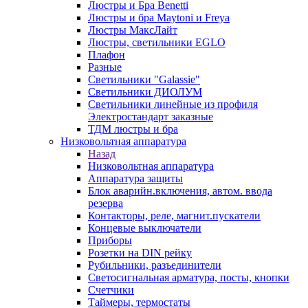
Люстры и Бра Benetti
Люстры и бра Maytoni и Freya
Люстры МаксЛайт
Люстры, светильники EGLO
Плафон
Разные
Светильники "Galassie"
Светильники ДИОЛУМ
Светильники линейные из профиля
Электростандарт заказные
ТДМ люстры и бра
Низковольтная аппаратура
Назад
Низковольтная аппаратура
Аппаратура защиты
Блок аварийн.включения, автом. ввода
резерва
Контакторы, реле, магнит.пускатели
Концевые выключатели
Приборы
Розетки на DIN рейку
Рубильники, разъединители
Светосигнальная арматура, посты, кнопки
Счетчики
Таймеры, термостаты