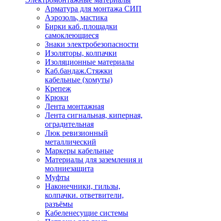
Арматура для монтажа СИП
Аэрозоль, мастика
Бирки каб.,площадки
самоклеющиеся
Знаки электробезопасности
Изоляторы, колпачки
Изоляционные материалы
Каб.бандаж.Стяжки
кабельные (хомуты)
Крепеж
Крюки
Лента монтажная
Лента сигнальная, киперная,
оградительная
Люк ревизионный
металлический
Маркеры кабельные
Материалы для заземления и
молниезащита
Муфты
Наконечники, гильзы,
колпачки. ответвители,
разъёмы
Кабеленесущие системы