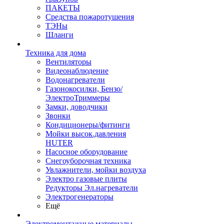
ПАКЕТЫ
Средства пожаротушения
ТЭНы
Шланги
Техника для дома
Вентиляторы
Видеонаблюдение
Водонагреватели
Газонокосилки, Бензо/
ЭлектроТриммеры
Замки, доводчики
Звонки
Кондиционеры/фитинги
Мойки высок.давления
HUTER
Насосное оборудование
Снегоуборочная техника
Увлажнители, мойки воздуха
Электро газовые плиты
Редукторы Эл.нагреватели
Электрогенераторы
Ещё
Электромонтажные материалы