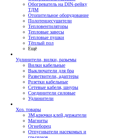
Обогреватель на DIN-рейку
ТДМ
Отопительное оборудование
Полотенцесушители
Тепловентиляторы
Тепловые завесы
Тепловые пушки
Тёплый пол
Ещё
Удлинители, вилки, разьемы
Вилки кабельные
Выключатели для бра
Разветвители, адаптеры
Розетки кабельные
Сетевые кабеля, шнуры
Соединители силовые
Удлинители
Хоз. товары
ЗМ,крючки,клей,держатели
Магниты
Огнеборец
Отпугиватели насекомых и
грызунов