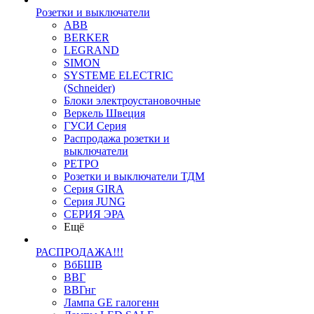
Розетки и выключатели
ABB
BERKER
LEGRAND
SIMON
SYSTEME ELECTRIC
(Schneider)
Блоки электроустановочные
Веркель Швеция
ГУСИ Серия
Распродажа розетки и
выключатели
РЕТРО
Розетки и выключатели ТДМ
Серия GIRA
Серия JUNG
СЕРИЯ ЭРА
Ещё
РАСПРОДАЖА!!!
ВбБШВ
ВВГ
ВВГнг
Лампа GE галогенн