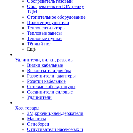
Обогреватель газовый
Обогреватель на DIN-рейку
ТДМ
Отопительное оборудование
Полотенцесушители
Тепловентиляторы
Тепловые завесы
Тепловые пушки
Тёплый пол
Ещё
Удлинители, вилки, разьемы
Вилки кабельные
Выключатели для бра
Разветвители, адаптеры
Розетки кабельные
Сетевые кабеля, шнуры
Соединители силовые
Удлинители
Хоз. товары
ЗМ,крючки,клей,держатели
Магниты
Огнеборец
Отпугиватели насекомых и