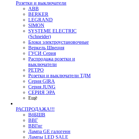
Розетки и выключатели
ABB
BERKER
LEGRAND
SIMON
SYSTEME ELECTRIC
(Schneider)
Блоки электроустановочные
Веркель Швеция
ГУСИ Серия
Распродажа розетки и
выключатели
РЕТРО
Розетки и выключатели ТДМ
Серия GIRA
Серия JUNG
СЕРИЯ ЭРА
Ещё
РАСПРОДАЖА!!!
ВбБШВ
ВВГ
ВВГнг
Лампа GE галогенн
Лампы LED SALE