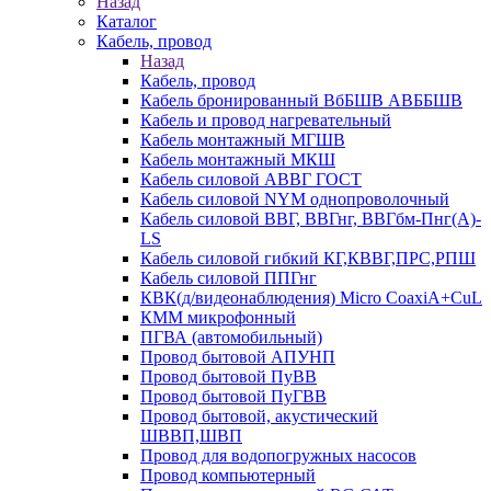
Назад
Каталог
Кабель, провод
Назад
Кабель, провод
Кабель бронированный ВбБШВ АВББШВ
Кабель и провод нагревательный
Кабель монтажный МГШВ
Кабель монтажный МКШ
Кабель силовой АВВГ ГОСТ
Кабель силовой NYM однопроволочный
Кабель силовой ВВГ, ВВГнг, ВВГбм-Пнг(А)-
LS
Кабель силовой гибкий КГ,КВВГ,ПРС,РПШ
Кабель силовой ППГнг
КВК(д/видеонаблюдения) Micro CoaxiA+CuL
КММ микрофонный
ПГВА (автомобильный)
Провод бытовой АПУНП
Провод бытовой ПуВВ
Провод бытовой ПуГВВ
Провод бытовой, акустический
ШВВП,ШВП
Провод для водопогружных насосов
Провод компьютерный