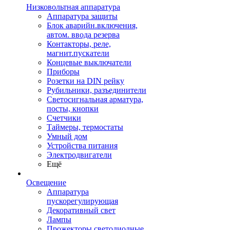
Низковольтная аппаратура
Аппаратура защиты
Блок аварийн.включения,
автом. ввода резерва
Контакторы, реле,
магнит.пускатели
Концевые выключатели
Приборы
Розетки на DIN рейку
Рубильники, разъединители
Светосигнальная арматура,
посты, кнопки
Счетчики
Таймеры, термостаты
Умный дом
Устройства питания
Электродвигатели
Ещё
Освещение
Аппаратура
пускорегулирующая
Декоративный свет
Лампы
Прожекторы светодиодные