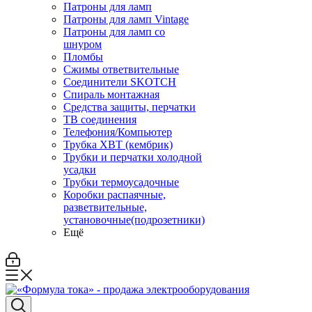
Патроны для ламп
Патроны для ламп Vintage
Патроны для ламп со
шнуром
Пломбы
Сжимы ответвительные
Соединители SKOTCH
Спираль монтажная
Средства защиты, перчатки
ТВ соединения
Телефония/Компьютер
Трубка ХВТ (кембрик)
Трубки и перчатки холодной
усадки
Трубки термоусадочные
Коробки распаячные,
разветвительные,
установочные(подрозетники)
Ещё