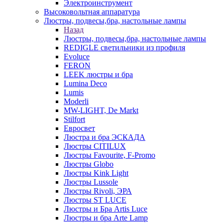
Электроинструмент
Высоковольтная аппаратура
Люстры, подвесы,бра, настольные лампы
Назад
Люстры, подвесы,бра, настольные лампы
REDIGLE светильники из профиля
Evoluce
FERON
LEEK люстры и бра
Lumina Deco
Lumis
Moderli
MW-LIGHT, De Markt
Stilfort
Евросвет
Люстра и бра ЭСКАДА
Люстры CITILUX
Люстры Favourite, F-Promo
Люстры Globo
Люстры Kink Light
Люстры Lussole
Люстры Rivoli, ЭРА
Люстры ST LUCE
Люстры и Бра Artis Luce
Люстры и бра Arte Lamp