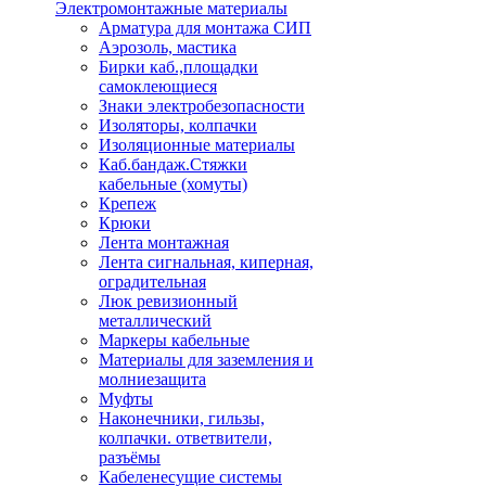
Электромонтажные материалы
Арматура для монтажа СИП
Аэрозоль, мастика
Бирки каб.,площадки
самоклеющиеся
Знаки электробезопасности
Изоляторы, колпачки
Изоляционные материалы
Каб.бандаж.Стяжки
кабельные (хомуты)
Крепеж
Крюки
Лента монтажная
Лента сигнальная, киперная,
оградительная
Люк ревизионный
металлический
Маркеры кабельные
Материалы для заземления и
молниезащита
Муфты
Наконечники, гильзы,
колпачки. ответвители,
разъёмы
Кабеленесущие системы