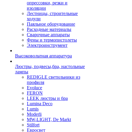
опрессовки, резки и
изоляции
Лестницы, строительные
ходули
Паяльное оборудование
Расходные материалы
Сварочные аппараты
Фены и термопистолеты
Электроинструмент
Высоковольтная аппаратура
Люстры, подвесы,бра, настольные
лампы
REDIGLE светильники из
профиля
Evoluce
FERON
LEEK люстры и бра
Lumina Deco
Lumis
Moderli
MW-LIGHT, De Markt
Stilfort
Евросвет