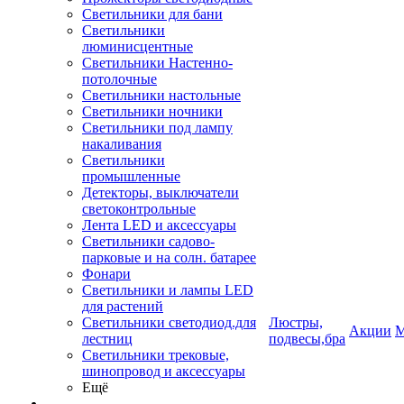
Светильники для бани
Светильники
люминисцентные
Светильники Настенно-
потолочные
Светильники настольные
Светильники ночники
Светильники под лампу
накаливания
Светильники
промышленные
Детекторы, выключатели
светоконтрольные
Лента LED и аксессуары
Светильники садово-
парковые и на солн. батарее
Фонари
Светильники и лампы LED
для растений
Светильники светодиод.для
Люстры,
Акции
М
лестниц
подвесы,бра
Светильники трековые,
шинопровод и аксессуары
Ещё