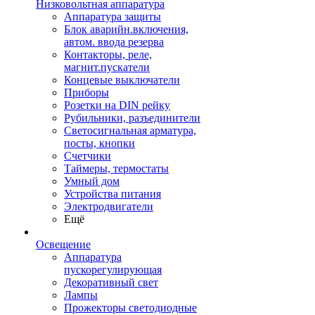
Низковольтная аппаратура
Аппаратура защиты
Блок аварийн.включения,
автом. ввода резерва
Контакторы, реле,
магнит.пускатели
Концевые выключатели
Приборы
Розетки на DIN рейку
Рубильники, разъединители
Светосигнальная арматура,
посты, кнопки
Счетчики
Таймеры, термостаты
Умный дом
Устройства питания
Электродвигатели
Ещё
Освещение
Аппаратура
пускорегулирующая
Декоративный свет
Лампы
Прожекторы светодиодные