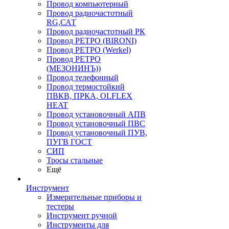
Провод компьютерный
Провод радиочастотный
RG,САТ
Провод радиочастотный РК
Провод РЕТРО (BIRONI)
Провод РЕТРО (Werkel)
Провод РЕТРО
(МЕЗОНИНЪ))
Провод телефонный
Провод термостойкий
ПВКВ, ПРКА, OLFLEX
HEAT
Провод установочный АПВ
Провод установочный ПВС
Провод установочный ПУВ,
ПУГВ ГОСТ
СИП
Тросы стальные
Ещё
Инструмент
Измерительные приборы и
тестеры
Инструмент ручной
Инструменты для