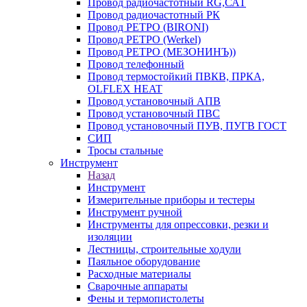
Провод радиочастотный RG,САТ
Провод радиочастотный РК
Провод РЕТРО (BIRONI)
Провод РЕТРО (Werkel)
Провод РЕТРО (МЕЗОНИНЪ))
Провод телефонный
Провод термостойкий ПВКВ, ПРКА,
OLFLEX HEAT
Провод установочный АПВ
Провод установочный ПВС
Провод установочный ПУВ, ПУГВ ГОСТ
СИП
Тросы стальные
Инструмент
Назад
Инструмент
Измерительные приборы и тестеры
Инструмент ручной
Инструменты для опрессовки, резки и
изоляции
Лестницы, строительные ходули
Паяльное оборудование
Расходные материалы
Сварочные аппараты
Фены и термопистолеты