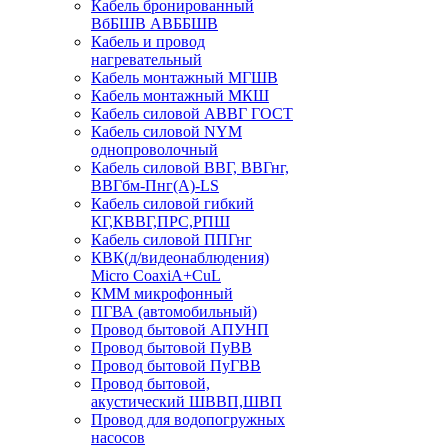
Кабель бронированный
ВбБШВ АВББШВ
Кабель и провод
нагревательный
Кабель монтажный МГШВ
Кабель монтажный МКШ
Кабель силовой АВВГ ГОСТ
Кабель силовой NYM
однопроволочный
Кабель силовой ВВГ, ВВГнг,
ВВГбм-Пнг(А)-LS
Кабель силовой гибкий
КГ,КВВГ,ПРС,РПШ
Кабель силовой ППГнг
КВК(д/видеонаблюдения)
Micro CoaxiA+CuL
КММ микрофонный
ПГВА (автомобильный)
Провод бытовой АПУНП
Провод бытовой ПуВВ
Провод бытовой ПуГВВ
Провод бытовой,
акустический ШВВП,ШВП
Провод для водопогружных
насосов