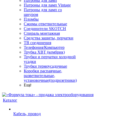
Патроны для ламп
Патроны для ламп Vintage
Патроны для ламп со
шнуром
Пломбы
Сжимы ответвительные
Соединители SKOTCH
Спираль монтажная
Средства защиты, перчатки
ТВ соединения
Телефония/Компьютер
Трубка ХВТ (кембрик)
Трубки и перчатки холодной
усадки
Трубки термоусадочные
Коробки распаячные,
разветвительные,
установочные(подрозетники)
Ещё
Каталог
Кабель, провод