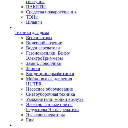
грызунов
ПАКЕТЫ
Средства пожаротушения
ТЭНы
Шланги
Техника для дома
Вентиляторы
Видеонаблюдение
Водонагреватели
Газонокосилки, Бензо/
ЭлектроТриммеры
Замки, доводчики
Звонки
Кондиционеры/фитинги
Мойки высок.давления
HUTER
Насосное оборудование
Снегоуборочная техника
Увлажнители, мойки воздуха
Электро газовые плиты
Редукторы Эл.нагреватели
Электрогенераторы
Ещё