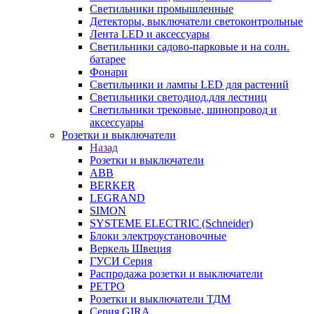
Светильники промышленные
Детекторы, выключатели светоконтрольные
Лента LED и аксессуары
Светильники садово-парковые и на солн.
батарее
Фонари
Светильники и лампы LED для растений
Светильники светодиод.для лестниц
Светильники трековые, шинопровод и
аксессуары
Розетки и выключатели
Назад
Розетки и выключатели
ABB
BERKER
LEGRAND
SIMON
SYSTEME ELECTRIC (Schneider)
Блоки электроустановочные
Веркель Швеция
ГУСИ Серия
Распродажа розетки и выключатели
РЕТРО
Розетки и выключатели ТДМ
Серия GIRA