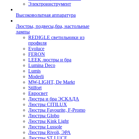
Электроинструмент
Высоковольтная аппаратура
Люстры, подвесы,бра, настольные
лампы
REDIGLE светильники из
профиля
Evoluce
FERON
LEEK люстры и бра
Lumina Deco
Lumis
Moderli
MW-LIGHT, De Markt
Stilfort
Евросвет
Люстра и бра ЭСКАДА
Люстры CITILUX
Люстры Favourite, F-Promo
Люстры Globo
Люстры Kink Light
Люстры Lussole
Люстры Rivoli, ЭРА
Люстры ST LUCE