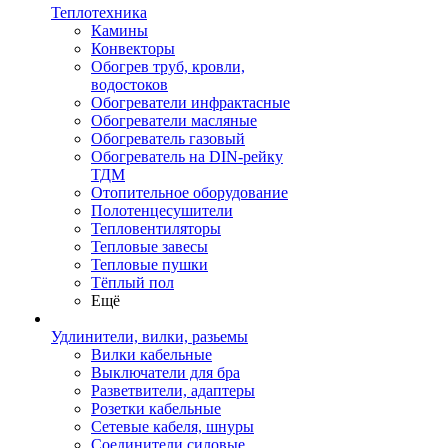
Теплотехника
Камины
Конвекторы
Обогрев труб, кровли,
водостоков
Обогреватели инфрактасные
Обогреватели масляные
Обогреватель газовый
Обогреватель на DIN-рейку
ТДМ
Отопительное оборудование
Полотенцесушители
Тепловентиляторы
Тепловые завесы
Тепловые пушки
Тёплый пол
Ещё
Удлинители, вилки, разьемы
Вилки кабельные
Выключатели для бра
Разветвители, адаптеры
Розетки кабельные
Сетевые кабеля, шнуры
Соединители силовые