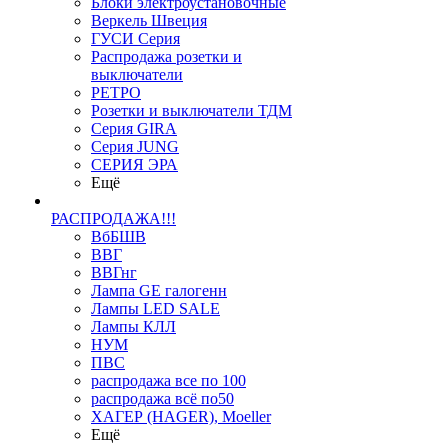
Блоки электроустановочные
Веркель Швеция
ГУСИ Серия
Распродажа розетки и
выключатели
РЕТРО
Розетки и выключатели ТДМ
Серия GIRA
Серия JUNG
СЕРИЯ ЭРА
Ещё
РАСПРОДАЖА!!!
ВбБШВ
ВВГ
ВВГнг
Лампа GE галогенн
Лампы LED SALE
Лампы КЛЛ
НУМ
ПВС
распродажа все по 100
распродажа всё по50
ХАГЕР (HAGER), Moeller
Ещё