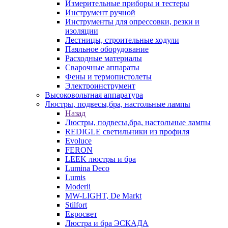
Измерительные приборы и тестеры
Инструмент ручной
Инструменты для опрессовки, резки и
изоляции
Лестницы, строительные ходули
Паяльное оборудование
Расходные материалы
Сварочные аппараты
Фены и термопистолеты
Электроинструмент
Высоковольтная аппаратура
Люстры, подвесы,бра, настольные лампы
Назад
Люстры, подвесы,бра, настольные лампы
REDIGLE светильники из профиля
Evoluce
FERON
LEEK люстры и бра
Lumina Deco
Lumis
Moderli
MW-LIGHT, De Markt
Stilfort
Евросвет
Люстра и бра ЭСКАДА