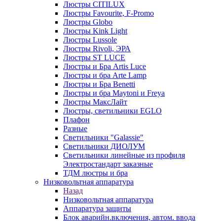
Люстры CITILUX
Люстры Favourite, F-Promo
Люстры Globo
Люстры Kink Light
Люстры Lussole
Люстры Rivoli, ЭРА
Люстры ST LUCE
Люстры и Бра Artis Luce
Люстры и бра Arte Lamp
Люстры и Бра Benetti
Люстры и бра Maytoni и Freya
Люстры МаксЛайт
Люстры, светильники EGLO
Плафон
Разные
Светильники "Galassie"
Светильники ДИОЛУМ
Светильники линейные из профиля
Электростандарт заказные
ТДМ люстры и бра
Низковольтная аппаратура
Назад
Низковольтная аппаратура
Аппаратура защиты
Блок аварийн.включения, автом. ввода