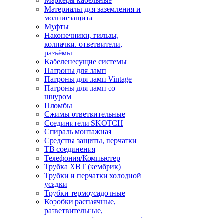
Маркеры кабельные
Материалы для заземления и
молниезащита
Муфты
Наконечники, гильзы,
колпачки. ответвители,
разъёмы
Кабеленесущие системы
Патроны для ламп
Патроны для ламп Vintage
Патроны для ламп со
шнуром
Пломбы
Сжимы ответвительные
Соединители SKOTCH
Спираль монтажная
Средства защиты, перчатки
ТВ соединения
Телефония/Компьютер
Трубка ХВТ (кембрик)
Трубки и перчатки холодной
усадки
Трубки термоусадочные
Коробки распаячные,
разветвительные,