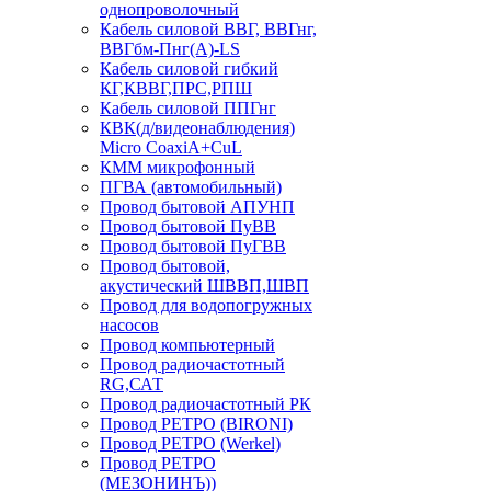
однопроволочный
Кабель силовой ВВГ, ВВГнг,
ВВГбм-Пнг(А)-LS
Кабель силовой гибкий
КГ,КВВГ,ПРС,РПШ
Кабель силовой ППГнг
КВК(д/видеонаблюдения)
Micro CoaxiA+CuL
КММ микрофонный
ПГВА (автомобильный)
Провод бытовой АПУНП
Провод бытовой ПуВВ
Провод бытовой ПуГВВ
Провод бытовой,
акустический ШВВП,ШВП
Провод для водопогружных
насосов
Провод компьютерный
Провод радиочастотный
RG,САТ
Провод радиочастотный РК
Провод РЕТРО (BIRONI)
Провод РЕТРО (Werkel)
Провод РЕТРО
(МЕЗОНИНЪ))