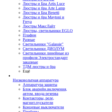
Люстры и Бра Artis Luce
Люстры и бра Arte Lamp
Люстры и Бра Benetti
Люстры и бра Maytoni и
Freya
Люстры МаксЛайт
Люстры, светильники EGLO
Плафон
Разные
Светильники "Galassie"
Светильники ДИОЛУМ
Светильники линейные из
профиля Электростандарт
заказные
ТДМ люстры и бра
Ещё
Низковольтная аппаратура
Аппаратура защиты
Блок аварийн.включения,
автом. ввода резерва
Контакторы, реле,
магнит.пускатели
Концевые выключатели
Приборы