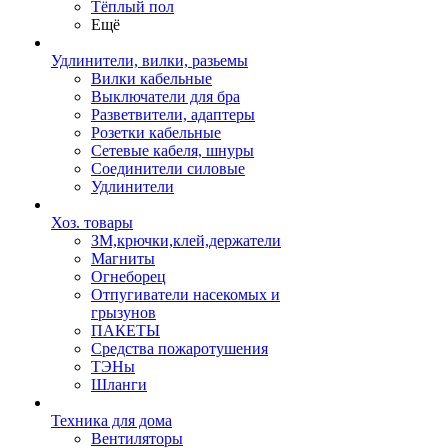
Тёплый пол
Ещё
Удлинители, вилки, разьемы
Вилки кабельные
Выключатели для бра
Разветвители, адаптеры
Розетки кабельные
Сетевые кабеля, шнуры
Соединители силовые
Удлинители
Хоз. товары
ЗМ,крючки,клей,держатели
Магниты
Огнеборец
Отпугиватели насекомых и
грызунов
ПАКЕТЫ
Средства пожаротушения
ТЭНы
Шланги
Техника для дома
Вентиляторы