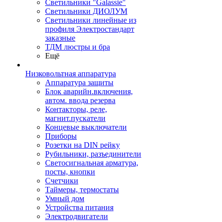
Светильники "Galassie"
Светильники ДИОЛУМ
Светильники линейные из
профиля Электростандарт
заказные
ТДМ люстры и бра
Ещё
Низковольтная аппаратура
Аппаратура защиты
Блок аварийн.включения,
автом. ввода резерва
Контакторы, реле,
магнит.пускатели
Концевые выключатели
Приборы
Розетки на DIN рейку
Рубильники, разъединители
Светосигнальная арматура,
посты, кнопки
Счетчики
Таймеры, термостаты
Умный дом
Устройства питания
Электродвигатели