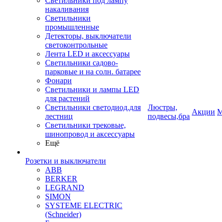
Светильники под лампу
накаливания
Светильники
промышленные
Детекторы, выключатели
светоконтрольные
Лента LED и аксессуары
Светильники садово-
парковые и на солн. батарее
Фонари
Светильники и лампы LED
для растений
Светильники светодиод.для
Люстры,
Акции
М
лестниц
подвесы,бра
Светильники трековые,
шинопровод и аксессуары
Ещё
Розетки и выключатели
ABB
BERKER
LEGRAND
SIMON
SYSTEME ELECTRIC
(Schneider)