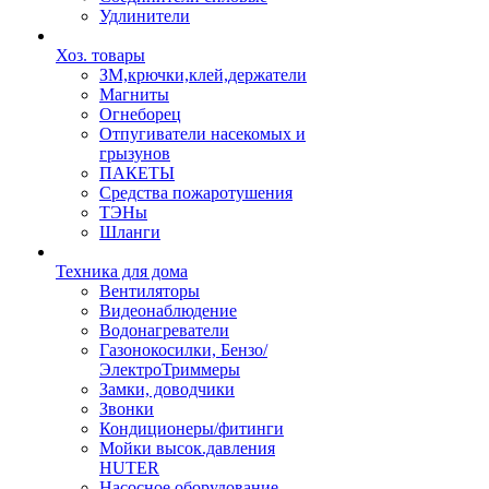
Удлинители
Хоз. товары
ЗМ,крючки,клей,держатели
Магниты
Огнеборец
Отпугиватели насекомых и
грызунов
ПАКЕТЫ
Средства пожаротушения
ТЭНы
Шланги
Техника для дома
Вентиляторы
Видеонаблюдение
Водонагреватели
Газонокосилки, Бензо/
ЭлектроТриммеры
Замки, доводчики
Звонки
Кондиционеры/фитинги
Мойки высок.давления
HUTER
Насосное оборудование