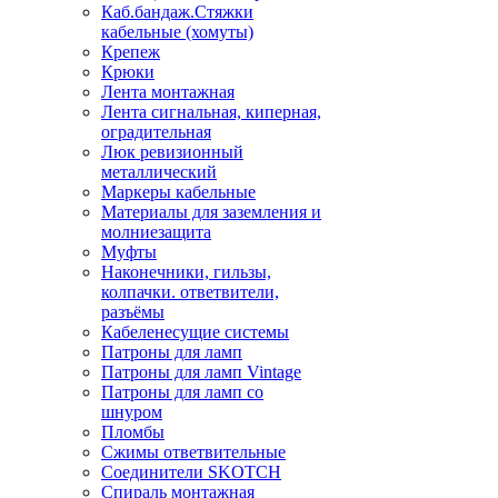
Каб.бандаж.Стяжки
кабельные (хомуты)
Крепеж
Крюки
Лента монтажная
Лента сигнальная, киперная,
оградительная
Люк ревизионный
металлический
Маркеры кабельные
Материалы для заземления и
молниезащита
Муфты
Наконечники, гильзы,
колпачки. ответвители,
разъёмы
Кабеленесущие системы
Патроны для ламп
Патроны для ламп Vintage
Патроны для ламп со
шнуром
Пломбы
Сжимы ответвительные
Соединители SKOTCH
Спираль монтажная