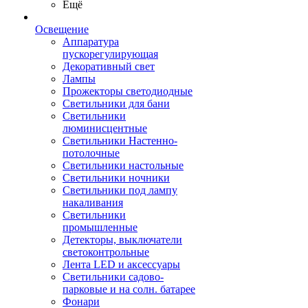
Ещё
Освещение
Аппаратура
пускорегулирующая
Декоративный свет
Лампы
Прожекторы светодиодные
Светильники для бани
Светильники
люминисцентные
Светильники Настенно-
потолочные
Светильники настольные
Светильники ночники
Светильники под лампу
накаливания
Светильники
промышленные
Детекторы, выключатели
светоконтрольные
Лента LED и аксессуары
Светильники садово-
парковые и на солн. батарее
Фонари