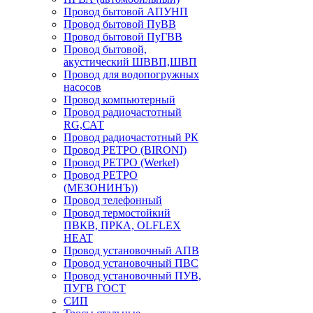
Провод бытовой АПУНП
Провод бытовой ПуВВ
Провод бытовой ПуГВВ
Провод бытовой,
акустический ШВВП,ШВП
Провод для водопогружных
насосов
Провод компьютерный
Провод радиочастотный
RG,САТ
Провод радиочастотный РК
Провод РЕТРО (BIRONI)
Провод РЕТРО (Werkel)
Провод РЕТРО
(МЕЗОНИНЪ))
Провод телефонный
Провод термостойкий
ПВКВ, ПРКА, OLFLEX
HEAT
Провод установочный АПВ
Провод установочный ПВС
Провод установочный ПУВ,
ПУГВ ГОСТ
СИП