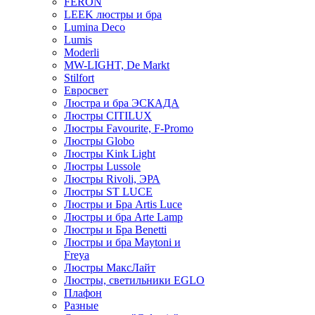
FERON
LEEK люстры и бра
Lumina Deco
Lumis
Moderli
MW-LIGHT, De Markt
Stilfort
Евросвет
Люстра и бра ЭСКАДА
Люстры CITILUX
Люстры Favourite, F-Promo
Люстры Globo
Люстры Kink Light
Люстры Lussole
Люстры Rivoli, ЭРА
Люстры ST LUCE
Люстры и Бра Artis Luce
Люстры и бра Arte Lamp
Люстры и Бра Benetti
Люстры и бра Maytoni и
Freya
Люстры МаксЛайт
Люстры, светильники EGLO
Плафон
Разные