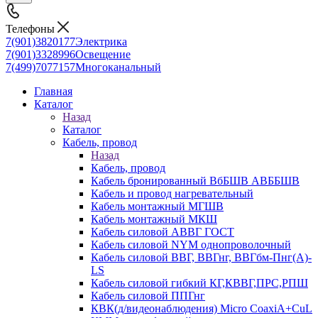
Телефоны
7(901)3820177
Электрика
7(901)3328996
Освещение
7(499)7077157
Многоканальный
Главная
Каталог
Назад
Каталог
Кабель, провод
Назад
Кабель, провод
Кабель бронированный ВбБШВ АВББШВ
Кабель и провод нагревательный
Кабель монтажный МГШВ
Кабель монтажный МКШ
Кабель силовой АВВГ ГОСТ
Кабель силовой NYM однопроволочный
Кабель силовой ВВГ, ВВГнг, ВВГбм-Пнг(А)-
LS
Кабель силовой гибкий КГ,КВВГ,ПРС,РПШ
Кабель силовой ППГнг
КВК(д/видеонаблюдения) Micro CoaxiA+CuL