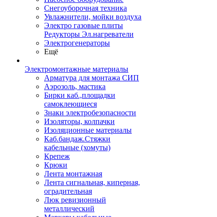
Снегоуборочная техника
Увлажнители, мойки воздуха
Электро газовые плиты
Редукторы Эл.нагреватели
Электрогенераторы
Ещё
Электромонтажные материалы
Арматура для монтажа СИП
Аэрозоль, мастика
Бирки каб.,площадки
самоклеющиеся
Знаки электробезопасности
Изоляторы, колпачки
Изоляционные материалы
Каб.бандаж.Стяжки
кабельные (хомуты)
Крепеж
Крюки
Лента монтажная
Лента сигнальная, киперная,
оградительная
Люк ревизионный
металлический