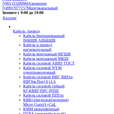
7(901)3328996
Освещение
7(499)7077157
Многоканальный
Звоните с 9:00 до 19:00
Каталог
Кабель, провод
Кабель бронированный
ВбБШВ АВББШВ
Кабель и провод
нагревательный
Кабель монтажный МГШВ
Кабель монтажный МКШ
Кабель силовой АВВГ ГОСТ
Кабель силовой NYM
однопроволочный
Кабель силовой ВВГ, ВВГнг,
ВВГбм-Пнг(А)-LS
Кабель силовой гибкий
КГ,КВВГ,ПРС,РПШ
Кабель силовой ППГнг
КВК(д/видеонаблюдения)
Micro CoaxiA+CuL
КММ микрофонный
ПГВА (автомобильный)