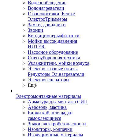
Видеонаблюдение
Водонагреватели
Газонокосилки, Бензо/
ЭлектроТриммеры
Замки, доводчики
Звонки
Кондиционеры/фитинги
Мойки высок.давления
HUTER
Насосное оборудование
Снегоуборочная техника
Увлажнители, мойки воздуха
Электро газовые плиты
Редукторы Эл.нагреватели
Электрогенераторы
Ещё
Электромонтажные материалы
Арматура для монтажа СИП
Аэрозоль, мастика
Бирки каб.,площадки
самоклеющиеся
Знаки электробезопасности
Изоляторы, колпачки
Изоляционные материалы