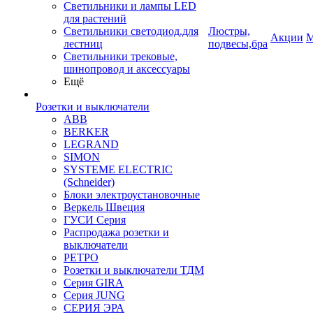
Светильники и лампы LED
для растений
Светильники светодиод.для
Люстры,
Акции
М
лестниц
подвесы,бра
Светильники трековые,
шинопровод и аксессуары
Ещё
Розетки и выключатели
ABB
BERKER
LEGRAND
SIMON
SYSTEME ELECTRIC
(Schneider)
Блоки электроустановочные
Веркель Швеция
ГУСИ Серия
Распродажа розетки и
выключатели
РЕТРО
Розетки и выключатели ТДМ
Серия GIRA
Серия JUNG
СЕРИЯ ЭРА