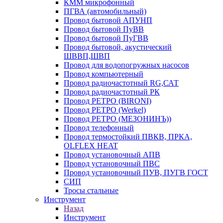
КММ микрофонный
ПГВА (автомобильный)
Провод бытовой АПУНП
Провод бытовой ПуВВ
Провод бытовой ПуГВВ
Провод бытовой, акустический
ШВВП,ШВП
Провод для водопогружных насосов
Провод компьютерный
Провод радиочастотный RG,САТ
Провод радиочастотный РК
Провод РЕТРО (BIRONI)
Провод РЕТРО (Werkel)
Провод РЕТРО (МЕЗОНИНЪ))
Провод телефонный
Провод термостойкий ПВКВ, ПРКА,
OLFLEX HEAT
Провод установочный АПВ
Провод установочный ПВС
Провод установочный ПУВ, ПУГВ ГОСТ
СИП
Тросы стальные
Инструмент
Назад
Инструмент