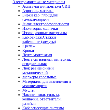
Электромонтажные материалы
Арматура для монтажа СИП
Аэрозоль, мастика
Бирки каб.,площадки
самоклеющиеся
Знаки электробезопасности
Изоляторы, колпачки
Изоляционные материалы
Каб.бандаж.Стяжки
кабельные (хомуты)
Крепеж
Крюки
Лента монтажная
Лента сигнальная, киперная,
оградительная
Люк ревизионный
металлический
Маркеры кабельные
Материалы для заземления и
молниезащита
Муфты
Наконечники, гильзы,
колпачки. ответвители,
разъёмы
Кабеленесущие системы