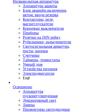
Низковольтная аппаратура
Аппаратура защиты
Блок аварийн.включения,
автом. ввода резерва
Контакторы, реле,
магнит.пускатели
Концевые выключатели
Приборы
Розетки на DIN рейку
Рубильники, разъединители
Светосигнальная арматура,
посты, кнопки
Счетчики
Таймеры, термостаты
Умный дом
Устройства питания
Электродвигатели
Ещё
Освещение
Аппаратура
пускорегулирующая
Декоративный свет
Лампы
Прожекторы светодиодные