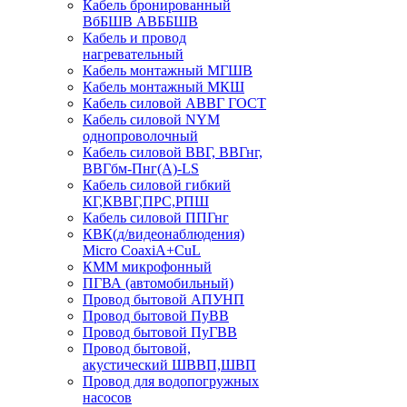
Кабель бронированный
ВбБШВ АВББШВ
Кабель и провод
нагревательный
Кабель монтажный МГШВ
Кабель монтажный МКШ
Кабель силовой АВВГ ГОСТ
Кабель силовой NYM
однопроволочный
Кабель силовой ВВГ, ВВГнг,
ВВГбм-Пнг(А)-LS
Кабель силовой гибкий
КГ,КВВГ,ПРС,РПШ
Кабель силовой ППГнг
КВК(д/видеонаблюдения)
Micro CoaxiA+CuL
КММ микрофонный
ПГВА (автомобильный)
Провод бытовой АПУНП
Провод бытовой ПуВВ
Провод бытовой ПуГВВ
Провод бытовой,
акустический ШВВП,ШВП
Провод для водопогружных
насосов