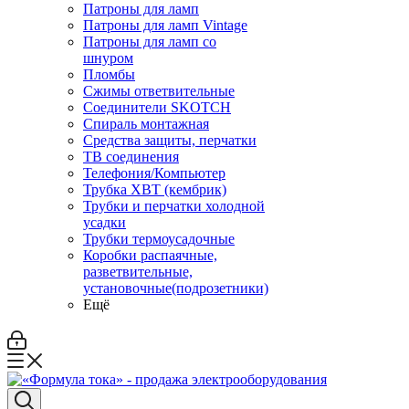
Патроны для ламп
Патроны для ламп Vintage
Патроны для ламп со
шнуром
Пломбы
Сжимы ответвительные
Соединители SKOTCH
Спираль монтажная
Средства защиты, перчатки
ТВ соединения
Телефония/Компьютер
Трубка ХВТ (кембрик)
Трубки и перчатки холодной
усадки
Трубки термоусадочные
Коробки распаячные,
разветвительные,
установочные(подрозетники)
Ещё