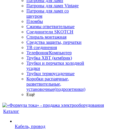
Патроны для ламп
Патроны для ламп Vintage
Патроны для ламп со
шнуром
Пломбы
Сжимы ответвительные
Соединители SKOTCH
Спираль монтажная
Средства защиты, перчатки
ТВ соединения
Телефония/Компьютер
Трубка ХВТ (кембрик)
Трубки и перчатки холодной
усадки
Трубки термоусадочные
Коробки распаячные,
разветвительные,
установочные(подрозетники)
Ещё
Каталог
Кабель, провод