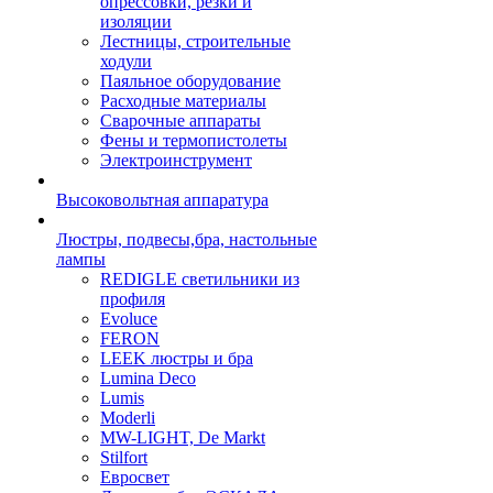
опрессовки, резки и
изоляции
Лестницы, строительные
ходули
Паяльное оборудование
Расходные материалы
Сварочные аппараты
Фены и термопистолеты
Электроинструмент
Высоковольтная аппаратура
Люстры, подвесы,бра, настольные
лампы
REDIGLE светильники из
профиля
Evoluce
FERON
LEEK люстры и бра
Lumina Deco
Lumis
Moderli
MW-LIGHT, De Markt
Stilfort
Евросвет