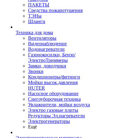
ПАКЕТЫ
Средства пожаротушения
ТЭНы
Шланги
Техника для дома
Вентиляторы
Видеонаблюдение
Водонагреватели
Газонокосилки, Бензо/
ЭлектроТриммеры
Замки, доводчики
Звонки
Кондиционеры/фитинги
Мойки высок.давления
HUTER
Насосное оборудование
Снегоуборочная техника
Увлажнители, мойки воздуха
Электро газовые плиты
Редукторы Эл.нагреватели
Электрогенераторы
Ещё
Электромонтажные материалы