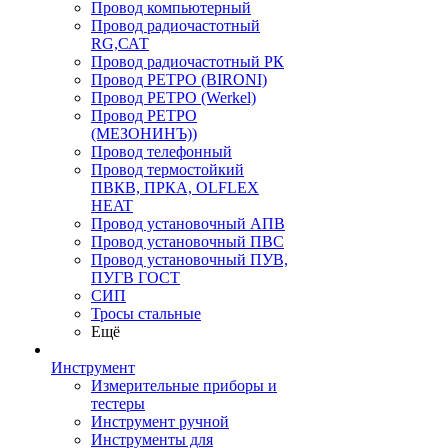
Провод компьютерный
Провод радиочастотный
RG,САТ
Провод радиочастотный РК
Провод РЕТРО (BIRONI)
Провод РЕТРО (Werkel)
Провод РЕТРО
(МЕЗОНИНЪ))
Провод телефонный
Провод термостойкий
ПВКВ, ПРКА, OLFLEX
HEAT
Провод установочный АПВ
Провод установочный ПВС
Провод установочный ПУВ,
ПУГВ ГОСТ
СИП
Тросы стальные
Ещё
Инструмент
Измерительные приборы и
тестеры
Инструмент ручной
Инструменты для