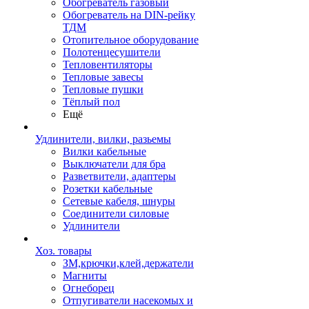
Обогреватель газовый
Обогреватель на DIN-рейку
ТДМ
Отопительное оборудование
Полотенцесушители
Тепловентиляторы
Тепловые завесы
Тепловые пушки
Тёплый пол
Ещё
Удлинители, вилки, разьемы
Вилки кабельные
Выключатели для бра
Разветвители, адаптеры
Розетки кабельные
Сетевые кабеля, шнуры
Соединители силовые
Удлинители
Хоз. товары
ЗМ,крючки,клей,держатели
Магниты
Огнеборец
Отпугиватели насекомых и