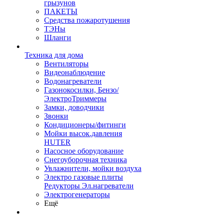
грызунов
ПАКЕТЫ
Средства пожаротушения
ТЭНы
Шланги
Техника для дома
Вентиляторы
Видеонаблюдение
Водонагреватели
Газонокосилки, Бензо/
ЭлектроТриммеры
Замки, доводчики
Звонки
Кондиционеры/фитинги
Мойки высок.давления
HUTER
Насосное оборудование
Снегоуборочная техника
Увлажнители, мойки воздуха
Электро газовые плиты
Редукторы Эл.нагреватели
Электрогенераторы
Ещё