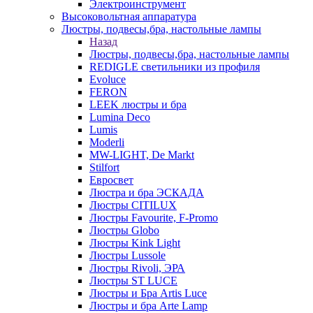
Электроинструмент
Высоковольтная аппаратура
Люстры, подвесы,бра, настольные лампы
Назад
Люстры, подвесы,бра, настольные лампы
REDIGLE светильники из профиля
Evoluce
FERON
LEEK люстры и бра
Lumina Deco
Lumis
Moderli
MW-LIGHT, De Markt
Stilfort
Евросвет
Люстра и бра ЭСКАДА
Люстры CITILUX
Люстры Favourite, F-Promo
Люстры Globo
Люстры Kink Light
Люстры Lussole
Люстры Rivoli, ЭРА
Люстры ST LUCE
Люстры и Бра Artis Luce
Люстры и бра Arte Lamp