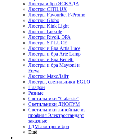
Люстра и бра ЭСКАДА
Люстры CITILUX
Люстры Favourite, F-Promo
Люстры Globo
Люстры Kink Light
Люстры Lussole
Люстры Rivoli, ЭРА
Люстры ST LUCE
Люстры и Бра Artis Luce
Люстры и бра Arte Lamp
Люстры и Бра Benetti
Люстры и бра Maytoni и
Freya
Люстры МаксЛайт
Люстры, светильники EGLO
Плафон
Разные
Светильники "Galassie"
Светильники ДИОЛУМ
Светильники линейные из
профиля Электростандарт
заказные
ТДМ люстры и бра
Ещё