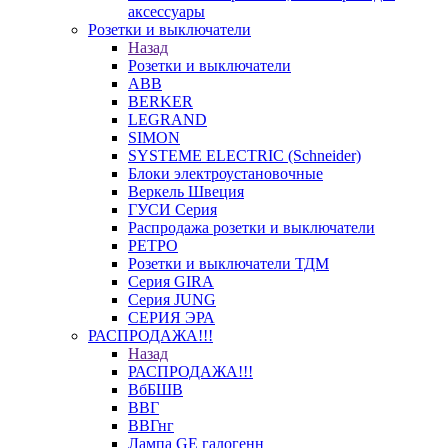
аксессуары
Розетки и выключатели
Назад
Розетки и выключатели
ABB
BERKER
LEGRAND
SIMON
SYSTEME ELECTRIC (Schneider)
Блоки электроустановочные
Веркель Швеция
ГУСИ Серия
Распродажа розетки и выключатели
РЕТРО
Розетки и выключатели ТДМ
Серия GIRA
Серия JUNG
СЕРИЯ ЭРА
РАСПРОДАЖА!!!
Назад
РАСПРОДАЖА!!!
ВбБШВ
ВВГ
ВВГнг
Лампа GE галогенн