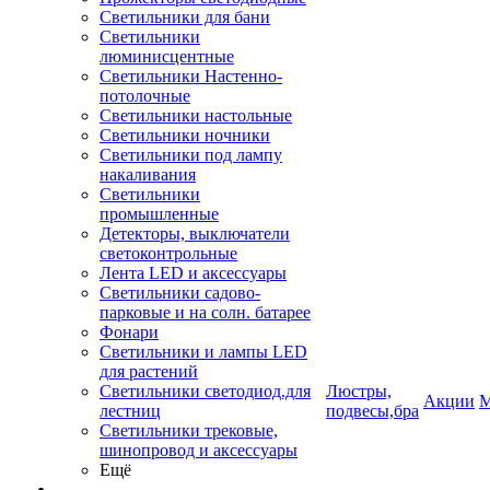
Светильники для бани
Светильники
люминисцентные
Светильники Настенно-
потолочные
Светильники настольные
Светильники ночники
Светильники под лампу
накаливания
Светильники
промышленные
Детекторы, выключатели
светоконтрольные
Лента LED и аксессуары
Светильники садово-
парковые и на солн. батарее
Фонари
Светильники и лампы LED
для растений
Светильники светодиод.для
Люстры,
Акции
М
лестниц
подвесы,бра
Светильники трековые,
шинопровод и аксессуары
Ещё