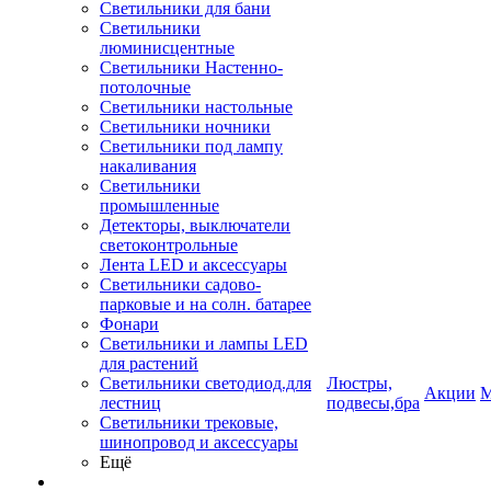
Светильники для бани
Светильники
люминисцентные
Светильники Настенно-
потолочные
Светильники настольные
Светильники ночники
Светильники под лампу
накаливания
Светильники
промышленные
Детекторы, выключатели
светоконтрольные
Лента LED и аксессуары
Светильники садово-
парковые и на солн. батарее
Фонари
Светильники и лампы LED
для растений
Светильники светодиод.для
Люстры,
Акции
М
лестниц
подвесы,бра
Светильники трековые,
шинопровод и аксессуары
Ещё