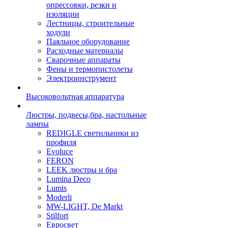
опрессовки, резки и
изоляции
Лестницы, строительные
ходули
Паяльное оборудование
Расходные материалы
Сварочные аппараты
Фены и термопистолеты
Электроинструмент
Высоковольтная аппаратура
Люстры, подвесы,бра, настольные
лампы
REDIGLE светильники из
профиля
Evoluce
FERON
LEEK люстры и бра
Lumina Deco
Lumis
Moderli
MW-LIGHT, De Markt
Stilfort
Евросвет