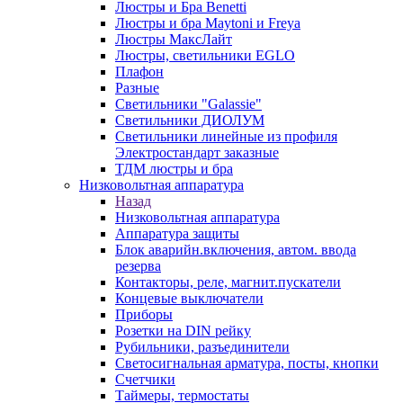
Люстры и Бра Benetti
Люстры и бра Maytoni и Freya
Люстры МаксЛайт
Люстры, светильники EGLO
Плафон
Разные
Светильники "Galassie"
Светильники ДИОЛУМ
Светильники линейные из профиля
Электростандарт заказные
ТДМ люстры и бра
Низковольтная аппаратура
Назад
Низковольтная аппаратура
Аппаратура защиты
Блок аварийн.включения, автом. ввода
резерва
Контакторы, реле, магнит.пускатели
Концевые выключатели
Приборы
Розетки на DIN рейку
Рубильники, разъединители
Светосигнальная арматура, посты, кнопки
Счетчики
Таймеры, термостаты