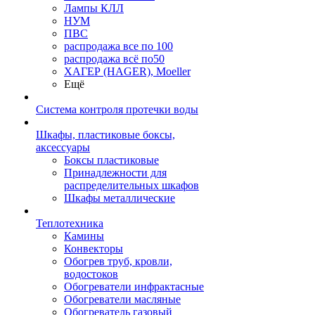
Лампы КЛЛ
НУМ
ПВС
распродажа все по 100
распродажа всё по50
ХАГЕР (HAGER), Moeller
Ещё
Система контроля протечки воды
Шкафы, пластиковые боксы,
аксессуары
Боксы пластиковые
Принадлежности для
распределительных шкафов
Шкафы металлические
Теплотехника
Камины
Конвекторы
Обогрев труб, кровли,
водостоков
Обогреватели инфрактасные
Обогреватели масляные
Обогреватель газовый