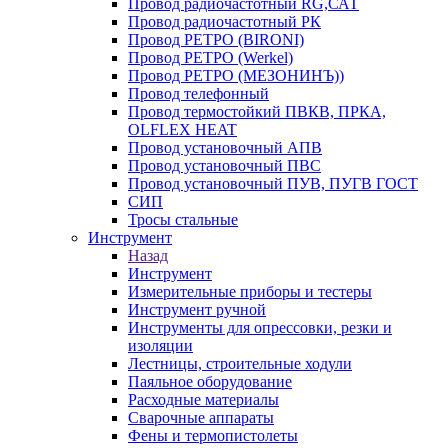
Провод радиочастотный RG,САТ
Провод радиочастотный РК
Провод РЕТРО (BIRONI)
Провод РЕТРО (Werkel)
Провод РЕТРО (МЕЗОНИНЪ))
Провод телефонный
Провод термостойкий ПВКВ, ПРКА,
OLFLEX HEAT
Провод установочный АПВ
Провод установочный ПВС
Провод установочный ПУВ, ПУГВ ГОСТ
СИП
Тросы стальные
Инструмент
Назад
Инструмент
Измерительные приборы и тестеры
Инструмент ручной
Инструменты для опрессовки, резки и
изоляции
Лестницы, строительные ходули
Паяльное оборудование
Расходные материалы
Сварочные аппараты
Фены и термопистолеты