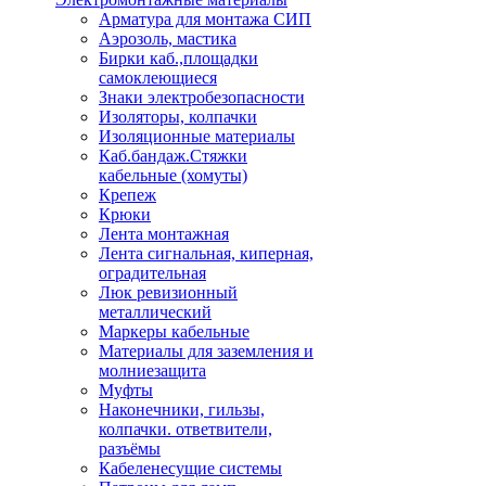
Арматура для монтажа СИП
Аэрозоль, мастика
Бирки каб.,площадки
самоклеющиеся
Знаки электробезопасности
Изоляторы, колпачки
Изоляционные материалы
Каб.бандаж.Стяжки
кабельные (хомуты)
Крепеж
Крюки
Лента монтажная
Лента сигнальная, киперная,
оградительная
Люк ревизионный
металлический
Маркеры кабельные
Материалы для заземления и
молниезащита
Муфты
Наконечники, гильзы,
колпачки. ответвители,
разъёмы
Кабеленесущие системы