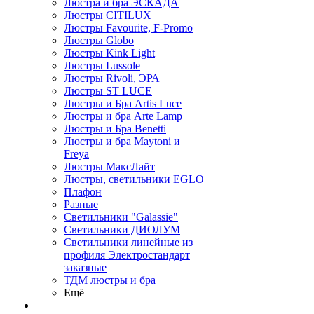
Люстра и бра ЭСКАДА
Люстры CITILUX
Люстры Favourite, F-Promo
Люстры Globo
Люстры Kink Light
Люстры Lussole
Люстры Rivoli, ЭРА
Люстры ST LUCE
Люстры и Бра Artis Luce
Люстры и бра Arte Lamp
Люстры и Бра Benetti
Люстры и бра Maytoni и
Freya
Люстры МаксЛайт
Люстры, светильники EGLO
Плафон
Разные
Светильники "Galassie"
Светильники ДИОЛУМ
Светильники линейные из
профиля Электростандарт
заказные
ТДМ люстры и бра
Ещё