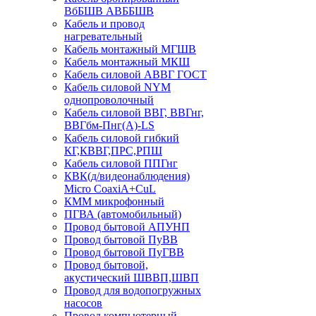
ВбБШВ АВББШВ
Кабель и провод
нагревательный
Кабель монтажный МГШВ
Кабель монтажный МКШ
Кабель силовой АВВГ ГОСТ
Кабель силовой NYM
однопроволочный
Кабель силовой ВВГ, ВВГнг,
ВВГбм-Пнг(А)-LS
Кабель силовой гибкий
КГ,КВВГ,ПРС,РПШ
Кабель силовой ППГнг
КВК(д/видеонаблюдения)
Micro CoaxiA+CuL
КММ микрофонный
ПГВА (автомобильный)
Провод бытовой АПУНП
Провод бытовой ПуВВ
Провод бытовой ПуГВВ
Провод бытовой,
акустический ШВВП,ШВП
Провод для водопогружных
насосов
Провод компьютерный