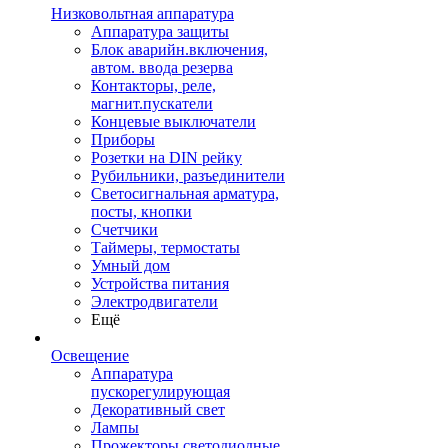
Низковольтная аппаратура
Аппаратура защиты
Блок аварийн.включения,
автом. ввода резерва
Контакторы, реле,
магнит.пускатели
Концевые выключатели
Приборы
Розетки на DIN рейку
Рубильники, разъединители
Светосигнальная арматура,
посты, кнопки
Счетчики
Таймеры, термостаты
Умный дом
Устройства питания
Электродвигатели
Ещё
Освещение
Аппаратура
пускорегулирующая
Декоративный свет
Лампы
Прожекторы светодиодные