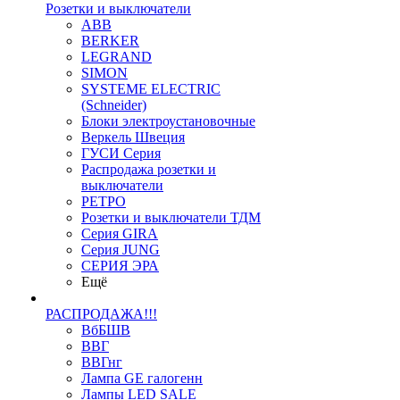
Розетки и выключатели
ABB
BERKER
LEGRAND
SIMON
SYSTEME ELECTRIC
(Schneider)
Блоки электроустановочные
Веркель Швеция
ГУСИ Серия
Распродажа розетки и
выключатели
РЕТРО
Розетки и выключатели ТДМ
Серия GIRA
Серия JUNG
СЕРИЯ ЭРА
Ещё
РАСПРОДАЖА!!!
ВбБШВ
ВВГ
ВВГнг
Лампа GE галогенн
Лампы LED SALE