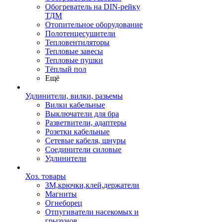
Обогреватель на DIN-рейку
ТДМ
Отопительное оборудование
Полотенцесушители
Тепловентиляторы
Тепловые завесы
Тепловые пушки
Тёплый пол
Ещё
Удлинители, вилки, разьемы
Вилки кабельные
Выключатели для бра
Разветвители, адаптеры
Розетки кабельные
Сетевые кабеля, шнуры
Соединители силовые
Удлинители
Хоз. товары
ЗМ,крючки,клей,держатели
Магниты
Огнеборец
Отпугиватели насекомых и
грызунов