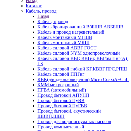
Назад
Каталог
Кабель, провод
Назад
Кабель, провод
Кабель бронированный ВбБШВ АВББШВ
Кабель и провод нагревательный
Кабель монтажный МГШВ
Кабель монтажный МКШ
Кабель силовой АВВГ ГОСТ
Кабель силовой NYM однопроволочный
Кабель силовой ВВГ, ВВГнг, ВВГбм-Пнг(А)-
LS
Кабель силовой гибкий КГ,КВВГ,ПРС,РПШ
Кабель силовой ППГнг
КВК(д/видеонаблюдения) Micro CoaxiA+CuL
КММ микрофонный
ПГВА (автомобильный)
Провод бытовой АПУНП
Провод бытовой ПуВВ
Провод бытовой ПуГВВ
Провод бытовой, акустический
ШВВП,ШВП
Провод для водопогружных насосов
Провод компьютерный