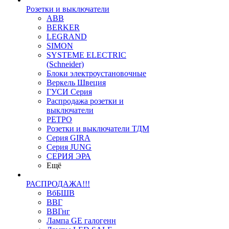
Розетки и выключатели
ABB
BERKER
LEGRAND
SIMON
SYSTEME ELECTRIC
(Schneider)
Блоки электроустановочные
Веркель Швеция
ГУСИ Серия
Распродажа розетки и
выключатели
РЕТРО
Розетки и выключатели ТДМ
Серия GIRA
Серия JUNG
СЕРИЯ ЭРА
Ещё
РАСПРОДАЖА!!!
ВбБШВ
ВВГ
ВВГнг
Лампа GE галогенн