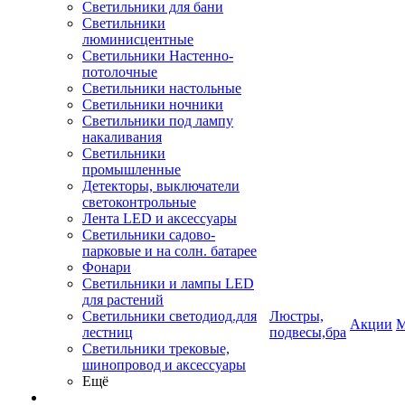
Светильники для бани
Светильники
люминисцентные
Светильники Настенно-
потолочные
Светильники настольные
Светильники ночники
Светильники под лампу
накаливания
Светильники
промышленные
Детекторы, выключатели
светоконтрольные
Лента LED и аксессуары
Светильники садово-
парковые и на солн. батарее
Фонари
Светильники и лампы LED
для растений
Светильники светодиод.для
Люстры,
Акции
М
лестниц
подвесы,бра
Светильники трековые,
шинопровод и аксессуары
Ещё