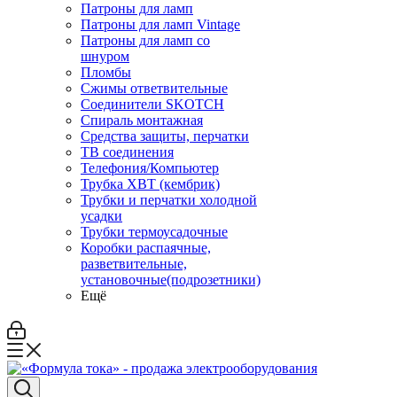
Патроны для ламп
Патроны для ламп Vintage
Патроны для ламп со
шнуром
Пломбы
Сжимы ответвительные
Соединители SKOTCH
Спираль монтажная
Средства защиты, перчатки
ТВ соединения
Телефония/Компьютер
Трубка ХВТ (кембрик)
Трубки и перчатки холодной
усадки
Трубки термоусадочные
Коробки распаячные,
разветвительные,
установочные(подрозетники)
Ещё