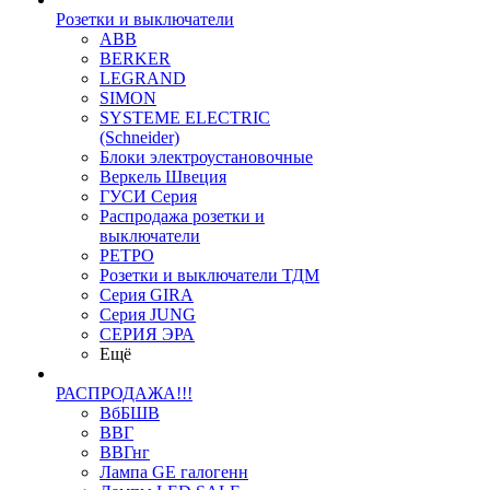
Розетки и выключатели
ABB
BERKER
LEGRAND
SIMON
SYSTEME ELECTRIC
(Schneider)
Блоки электроустановочные
Веркель Швеция
ГУСИ Серия
Распродажа розетки и
выключатели
РЕТРО
Розетки и выключатели ТДМ
Серия GIRA
Серия JUNG
СЕРИЯ ЭРА
Ещё
РАСПРОДАЖА!!!
ВбБШВ
ВВГ
ВВГнг
Лампа GE галогенн