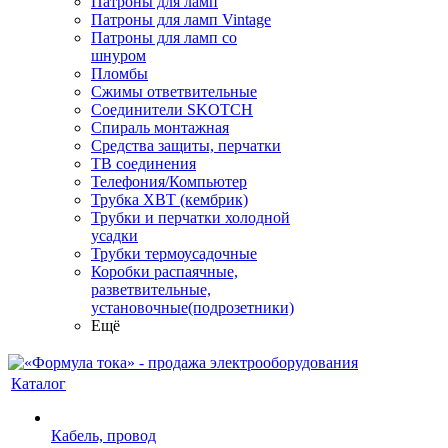
Патроны для ламп
Патроны для ламп Vintage
Патроны для ламп со
шнуром
Пломбы
Сжимы ответвительные
Соединители SKOTCH
Спираль монтажная
Средства защиты, перчатки
ТВ соединения
Телефония/Компьютер
Трубка ХВТ (кембрик)
Трубки и перчатки холодной
усадки
Трубки термоусадочные
Коробки распаячные,
разветвительные,
установочные(подрозетники)
Ещё
Каталог
Кабель, провод