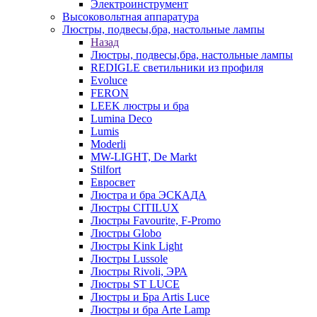
Электроинструмент
Высоковольтная аппаратура
Люстры, подвесы,бра, настольные лампы
Назад
Люстры, подвесы,бра, настольные лампы
REDIGLE светильники из профиля
Evoluce
FERON
LEEK люстры и бра
Lumina Deco
Lumis
Moderli
MW-LIGHT, De Markt
Stilfort
Евросвет
Люстра и бра ЭСКАДА
Люстры CITILUX
Люстры Favourite, F-Promo
Люстры Globo
Люстры Kink Light
Люстры Lussole
Люстры Rivoli, ЭРА
Люстры ST LUCE
Люстры и Бра Artis Luce
Люстры и бра Arte Lamp