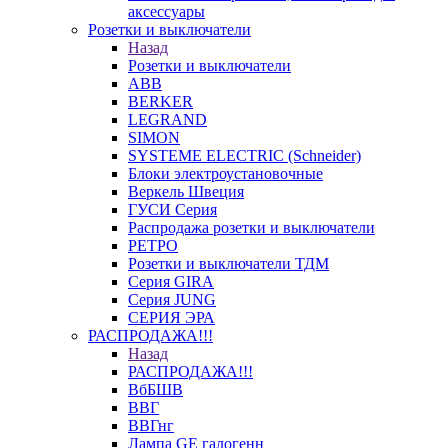
аксессуары
Розетки и выключатели
Назад
Розетки и выключатели
ABB
BERKER
LEGRAND
SIMON
SYSTEME ELECTRIC (Schneider)
Блоки электроустановочные
Веркель Швеция
ГУСИ Серия
Распродажа розетки и выключатели
РЕТРО
Розетки и выключатели ТДМ
Серия GIRA
Серия JUNG
СЕРИЯ ЭРА
РАСПРОДАЖА!!!
Назад
РАСПРОДАЖА!!!
ВбБШВ
ВВГ
ВВГнг
Лампа GE галогенн