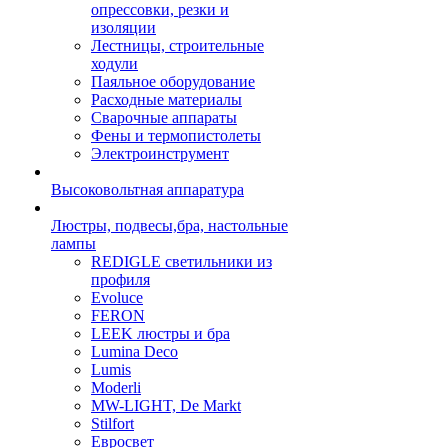
опрессовки, резки и
изоляции
Лестницы, строительные
ходули
Паяльное оборудование
Расходные материалы
Сварочные аппараты
Фены и термопистолеты
Электроинструмент
Высоковольтная аппаратура
Люстры, подвесы,бра, настольные
лампы
REDIGLE светильники из
профиля
Evoluce
FERON
LEEK люстры и бра
Lumina Deco
Lumis
Moderli
MW-LIGHT, De Markt
Stilfort
Евросвет