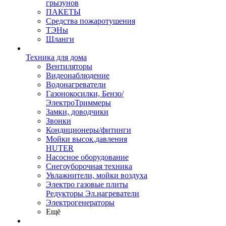
грызунов
ПАКЕТЫ
Средства пожаротушения
ТЭНы
Шланги
Техника для дома
Вентиляторы
Видеонаблюдение
Водонагреватели
Газонокосилки, Бензо/
ЭлектроТриммеры
Замки, доводчики
Звонки
Кондиционеры/фитинги
Мойки высок.давления
HUTER
Насосное оборудование
Снегоуборочная техника
Увлажнители, мойки воздуха
Электро газовые плиты
Редукторы Эл.нагреватели
Электрогенераторы
Ещё