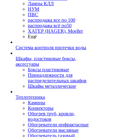
Лампы КЛЛ
НУМ
ПВС
распродажа все по 100
распродажа всё по50
ХАГЕР (HAGER), Moeller
Ещё
Система контроля протечки воды
Шкафы, пластиковые боксы,
аксессуары
Боксы пластиковые
Принадлежности для
распределительных шкафов
Шкафы металлические
Теплотехника
Камины
Конвекторы
Обогрев труб, кровли,
водостоков
Обогреватели инфрактасные
Обогреватели масляные
Обогреватель газовый