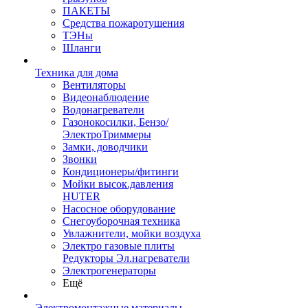
ПАКЕТЫ
Средства пожаротушения
ТЭНы
Шланги
Техника для дома
Вентиляторы
Видеонаблюдение
Водонагреватели
Газонокосилки, Бензо/
ЭлектроТриммеры
Замки, доводчики
Звонки
Кондиционеры/фитинги
Мойки высок.давления
HUTER
Насосное оборудование
Снегоуборочная техника
Увлажнители, мойки воздуха
Электро газовые плиты
Редукторы Эл.нагреватели
Электрогенераторы
Ещё
Электромонтажные материалы