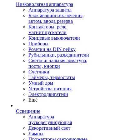
Низковольтная аппаратура
Аппаратура защиты
Блок аварийн.включения,
автом. ввода резерва
Контакторы, реле,
магнит.пускатели
Концевые выключатели
Приборы
Розетки на DIN рейку
Рубильники, разъединители
Светосигнальная арматура,
посты, кнопки
Счетчики
Таймеры, термостаты
Умный дом
Устройства питания
Электродвигатели
Ещё
Освещение
Аппаратура
пускорегулирующая
Декоративный свет
Лампы
Прожекторы светодиодные