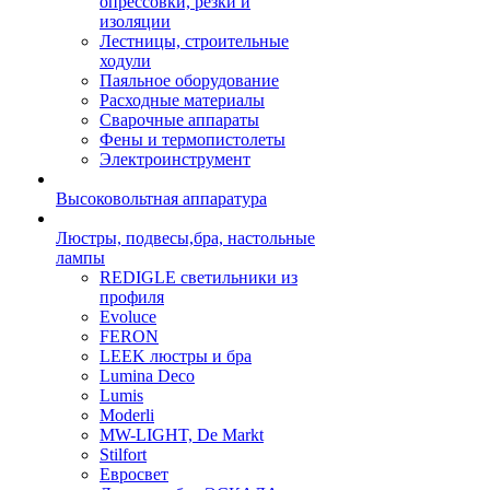
опрессовки, резки и
изоляции
Лестницы, строительные
ходули
Паяльное оборудование
Расходные материалы
Сварочные аппараты
Фены и термопистолеты
Электроинструмент
Высоковольтная аппаратура
Люстры, подвесы,бра, настольные
лампы
REDIGLE светильники из
профиля
Evoluce
FERON
LEEK люстры и бра
Lumina Deco
Lumis
Moderli
MW-LIGHT, De Markt
Stilfort
Евросвет