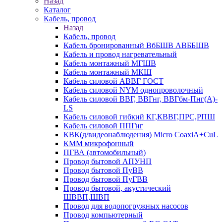
Назад
Каталог
Кабель, провод
Назад
Кабель, провод
Кабель бронированный ВбБШВ АВББШВ
Кабель и провод нагревательный
Кабель монтажный МГШВ
Кабель монтажный МКШ
Кабель силовой АВВГ ГОСТ
Кабель силовой NYM однопроволочный
Кабель силовой ВВГ, ВВГнг, ВВГбм-Пнг(А)-
LS
Кабель силовой гибкий КГ,КВВГ,ПРС,РПШ
Кабель силовой ППГнг
КВК(д/видеонаблюдения) Micro CoaxiA+CuL
КММ микрофонный
ПГВА (автомобильный)
Провод бытовой АПУНП
Провод бытовой ПуВВ
Провод бытовой ПуГВВ
Провод бытовой, акустический
ШВВП,ШВП
Провод для водопогружных насосов
Провод компьютерный