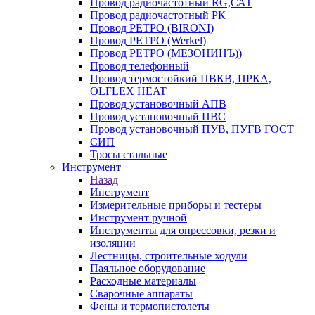
Провод радиочастотный RG,САТ
Провод радиочастотный РК
Провод РЕТРО (BIRONI)
Провод РЕТРО (Werkel)
Провод РЕТРО (МЕЗОНИНЪ))
Провод телефонный
Провод термостойкий ПВКВ, ПРКА,
OLFLEX HEAT
Провод установочный АПВ
Провод установочный ПВС
Провод установочный ПУВ, ПУГВ ГОСТ
СИП
Тросы стальные
Инструмент
Назад
Инструмент
Измерительные приборы и тестеры
Инструмент ручной
Инструменты для опрессовки, резки и
изоляции
Лестницы, строительные ходули
Паяльное оборудование
Расходные материалы
Сварочные аппараты
Фены и термопистолеты