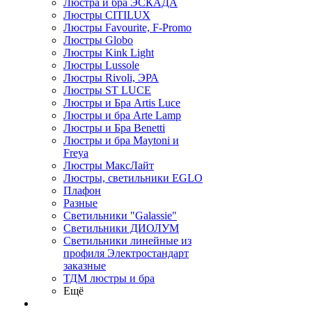
Люстра и бра ЭСКАДА
Люстры CITILUX
Люстры Favourite, F-Promo
Люстры Globo
Люстры Kink Light
Люстры Lussole
Люстры Rivoli, ЭРА
Люстры ST LUCE
Люстры и Бра Artis Luce
Люстры и бра Arte Lamp
Люстры и Бра Benetti
Люстры и бра Maytoni и
Freya
Люстры МаксЛайт
Люстры, светильники EGLO
Плафон
Разные
Светильники "Galassie"
Светильники ДИОЛУМ
Светильники линейные из
профиля Электростандарт
заказные
ТДМ люстры и бра
Ещё