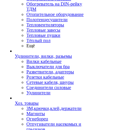
Обогреватель на DIN-рейку
ТДМ
Отопительное оборудование
Полотенцесушители
Тепловентиляторы
Тепловые завесы
Тепловые пушки
Тёплый пол
Ещё
Удлинители, вилки, разьемы
Вилки кабельные
Выключатели для бра
Разветвители, адаптеры
Розетки кабельные
Сетевые кабеля, шнуры
Соединители силовые
Удлинители
Хоз. товары
ЗМ,крючки,клей,держатели
Магниты
Огнеборец
Отпугиватели насекомых и
грызунов