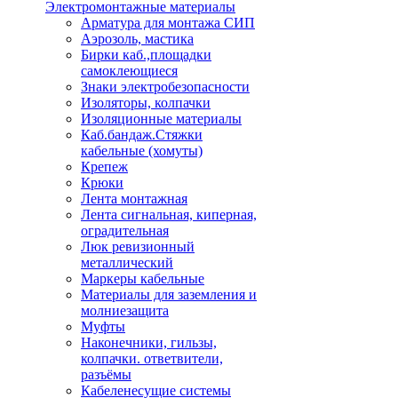
Электромонтажные материалы
Арматура для монтажа СИП
Аэрозоль, мастика
Бирки каб.,площадки
самоклеющиеся
Знаки электробезопасности
Изоляторы, колпачки
Изоляционные материалы
Каб.бандаж.Стяжки
кабельные (хомуты)
Крепеж
Крюки
Лента монтажная
Лента сигнальная, киперная,
оградительная
Люк ревизионный
металлический
Маркеры кабельные
Материалы для заземления и
молниезащита
Муфты
Наконечники, гильзы,
колпачки. ответвители,
разъёмы
Кабеленесущие системы