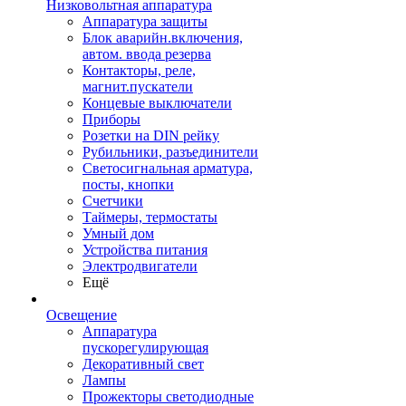
Низковольтная аппаратура
Аппаратура защиты
Блок аварийн.включения,
автом. ввода резерва
Контакторы, реле,
магнит.пускатели
Концевые выключатели
Приборы
Розетки на DIN рейку
Рубильники, разъединители
Светосигнальная арматура,
посты, кнопки
Счетчики
Таймеры, термостаты
Умный дом
Устройства питания
Электродвигатели
Ещё
Освещение
Аппаратура
пускорегулирующая
Декоративный свет
Лампы
Прожекторы светодиодные