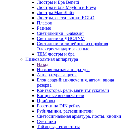
Люстры и Бра Benetti
Люстры и бра Maytoni и Freya
Люстры МаксЛайт
Люстры, светильники EGLO
Плафон
Разные
Светильники "Galassie"
Светильники ДИОЛУМ
Светильники линейные из профиля
Электростандарт заказные
ТДМ люстры и бра
Низковольтная аппаратура
Назад
Низковольтная аппаратура
Аппаратура защиты
Блок аварийн.включения, автом. ввода
резерва
Контакторы, реле, магнит.пускатели
Концевые выключатели
Приборы
Розетки на DIN рейку
Рубильники, разъединители
Светосигнальная арматура, посты, кнопки
Счетчики
Таймеры, термостаты