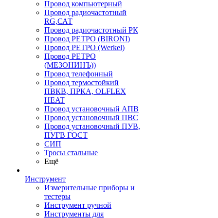
Провод компьютерный
Провод радиочастотный
RG,САТ
Провод радиочастотный РК
Провод РЕТРО (BIRONI)
Провод РЕТРО (Werkel)
Провод РЕТРО
(МЕЗОНИНЪ))
Провод телефонный
Провод термостойкий
ПВКВ, ПРКА, OLFLEX
HEAT
Провод установочный АПВ
Провод установочный ПВС
Провод установочный ПУВ,
ПУГВ ГОСТ
СИП
Тросы стальные
Ещё
Инструмент
Измерительные приборы и
тестеры
Инструмент ручной
Инструменты для