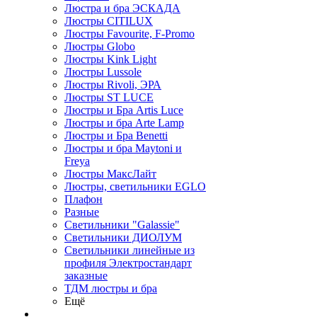
Люстра и бра ЭСКАДА
Люстры CITILUX
Люстры Favourite, F-Promo
Люстры Globo
Люстры Kink Light
Люстры Lussole
Люстры Rivoli, ЭРА
Люстры ST LUCE
Люстры и Бра Artis Luce
Люстры и бра Arte Lamp
Люстры и Бра Benetti
Люстры и бра Maytoni и
Freya
Люстры МаксЛайт
Люстры, светильники EGLO
Плафон
Разные
Светильники "Galassie"
Светильники ДИОЛУМ
Светильники линейные из
профиля Электростандарт
заказные
ТДМ люстры и бра
Ещё