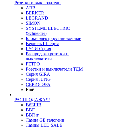
Розетки и выключатели
ABB
BERKER
LEGRAND
SIMON
SYSTEME ELECTRIC
(Schneider)
Блоки электроустановочные
Веркель Швеция
ГУСИ Серия
Распродажа розетки и
выключатели
РЕТРО
Розетки и выключатели ТДМ
Серия GIRA
Серия JUNG
СЕРИЯ ЭРА
Ещё
РАСПРОДАЖА!!!
ВбБШВ
ВВГ
ВВГнг
Лампа GE галогенн
Лампы LED SALE