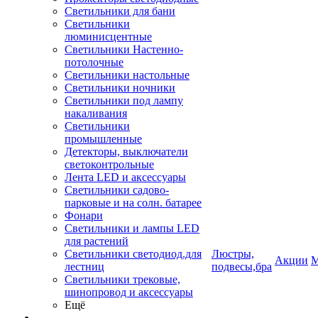
Светильники для бани
Светильники
люминисцентные
Светильники Настенно-
потолочные
Светильники настольные
Светильники ночники
Светильники под лампу
накаливания
Светильники
промышленные
Детекторы, выключатели
светоконтрольные
Лента LED и аксессуары
Светильники садово-
парковые и на солн. батарее
Фонари
Светильники и лампы LED
для растений
Светильники светодиод.для
Люстры,
Акции
М
лестниц
подвесы,бра
Светильники трековые,
шинопровод и аксессуары
Ещё