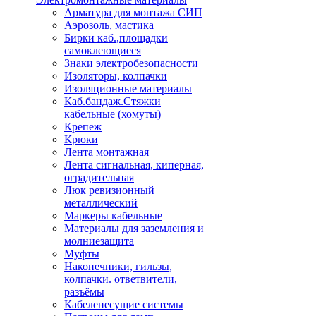
Арматура для монтажа СИП
Аэрозоль, мастика
Бирки каб.,площадки
самоклеющиеся
Знаки электробезопасности
Изоляторы, колпачки
Изоляционные материалы
Каб.бандаж.Стяжки
кабельные (хомуты)
Крепеж
Крюки
Лента монтажная
Лента сигнальная, киперная,
оградительная
Люк ревизионный
металлический
Маркеры кабельные
Материалы для заземления и
молниезащита
Муфты
Наконечники, гильзы,
колпачки. ответвители,
разъёмы
Кабеленесущие системы