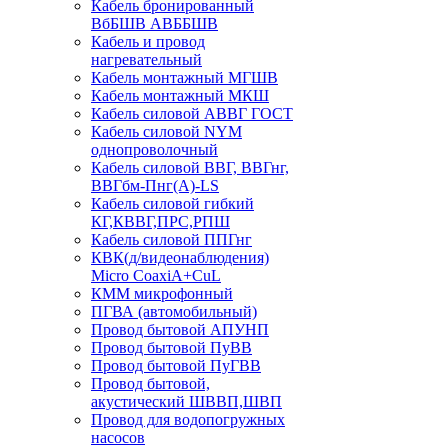
Кабель бронированный
ВбБШВ АВББШВ
Кабель и провод
нагревательный
Кабель монтажный МГШВ
Кабель монтажный МКШ
Кабель силовой АВВГ ГОСТ
Кабель силовой NYM
однопроволочный
Кабель силовой ВВГ, ВВГнг,
ВВГбм-Пнг(А)-LS
Кабель силовой гибкий
КГ,КВВГ,ПРС,РПШ
Кабель силовой ППГнг
КВК(д/видеонаблюдения)
Micro CoaxiA+CuL
КММ микрофонный
ПГВА (автомобильный)
Провод бытовой АПУНП
Провод бытовой ПуВВ
Провод бытовой ПуГВВ
Провод бытовой,
акустический ШВВП,ШВП
Провод для водопогружных
насосов