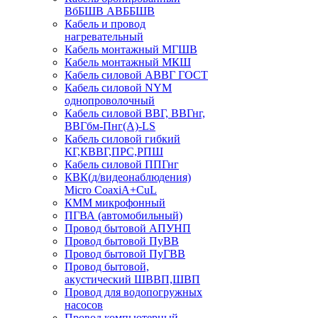
ВбБШВ АВББШВ
Кабель и провод
нагревательный
Кабель монтажный МГШВ
Кабель монтажный МКШ
Кабель силовой АВВГ ГОСТ
Кабель силовой NYM
однопроволочный
Кабель силовой ВВГ, ВВГнг,
ВВГбм-Пнг(А)-LS
Кабель силовой гибкий
КГ,КВВГ,ПРС,РПШ
Кабель силовой ППГнг
КВК(д/видеонаблюдения)
Micro CoaxiA+CuL
КММ микрофонный
ПГВА (автомобильный)
Провод бытовой АПУНП
Провод бытовой ПуВВ
Провод бытовой ПуГВВ
Провод бытовой,
акустический ШВВП,ШВП
Провод для водопогружных
насосов
Провод компьютерный