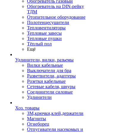
Обогреватель газовый
Обогреватель на DIN-рейку
ТДМ
Отопительное оборудование
Полотенцесушители
Тепловентиляторы
Тепловые завесы
Тепловые пушки
Тёплый пол
Ещё
Удлинители, вилки, разьемы
Вилки кабельные
Выключатели для бра
Разветвители, адаптеры
Розетки кабельные
Сетевые кабеля, шнуры
Соединители силовые
Удлинители
Хоз. товары
ЗМ,крючки,клей,держатели
Магниты
Огнеборец
Отпугиватели насекомых и