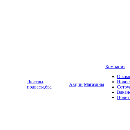
Компания
О ком
Люстры,
Новос
Акции
Магазины
подвесы,бра
Сотру
Вакан
Полит