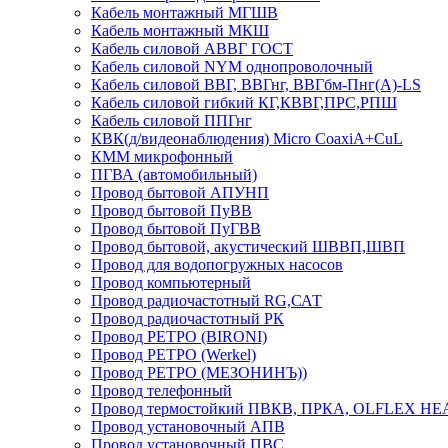
Кабель монтажный МГШВ
Кабель монтажный МКШ
Кабель силовой АВВГ ГОСТ
Кабель силовой NYM однопроволочный
Кабель силовой ВВГ, ВВГнг, ВВГбм-Пнг(А)-LS
Кабель силовой гибкий КГ,КВВГ,ПРС,РПШ
Кабель силовой ППГнг
КВК(д/видеонаблюдения) Micro CoaxiA+CuL
КММ микрофонный
ПГВА (автомобильный)
Провод бытовой АПУНП
Провод бытовой ПуВВ
Провод бытовой ПуГВВ
Провод бытовой, акустический ШВВП,ШВП
Провод для водопогружных насосов
Провод компьютерный
Провод радиочастотный RG,САТ
Провод радиочастотный РК
Провод РЕТРО (BIRONI)
Провод РЕТРО (Werkel)
Провод РЕТРО (МЕЗОНИНЪ))
Провод телефонный
Провод термостойкий ПВКВ, ПРКА, OLFLEX HE
Провод установочный АПВ
Провод установочный ПВС