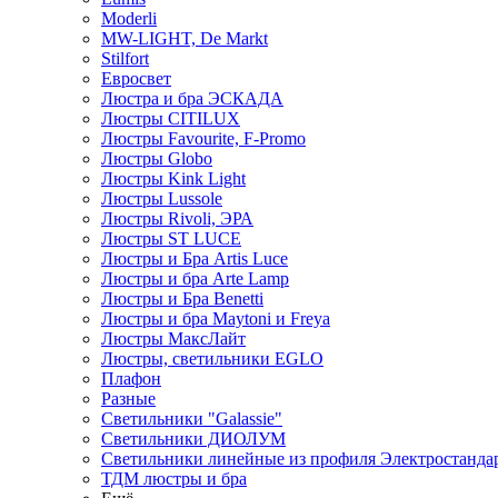
Moderli
MW-LIGHT, De Markt
Stilfort
Евросвет
Люстра и бра ЭСКАДА
Люстры CITILUX
Люстры Favourite, F-Promo
Люстры Globo
Люстры Kink Light
Люстры Lussole
Люстры Rivoli, ЭРА
Люстры ST LUCE
Люстры и Бра Artis Luce
Люстры и бра Arte Lamp
Люстры и Бра Benetti
Люстры и бра Maytoni и Freya
Люстры МаксЛайт
Люстры, светильники EGLO
Плафон
Разные
Светильники "Galassie"
Светильники ДИОЛУМ
Светильники линейные из профиля Электростандар
ТДМ люстры и бра