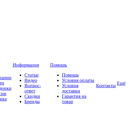
Информация
Помощь
Статьи
Помощь
пании
Видео
Условия оплаты
ти
Ещё
Вопрос-
Условия
Контакты
дники
ответ
доставки
сии
Скидки
Гарантия на
ика
Бренды
товар