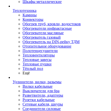
Шкафы металлические
Теплотехника
Камины
Конвекторы
Обогрев труб, кровли, водостоков
Обогреватели инфрактасные
Обогреватели масляные
Обогреватель газовый
Обогреватель на DIN-рейку ТДМ
Отопительное оборудование
Полотенцесушители
Тепловентиляторы
Тепловые завесы
Тепловые пушки
Тёплый пол
Ещё
Удлинители, вилки, разьемы
Вилки кабельные
Выключатели для бра
Разветвители, адаптеры
Розетки кабельные
Сетевые кабеля, шнуры
Соединители силовые