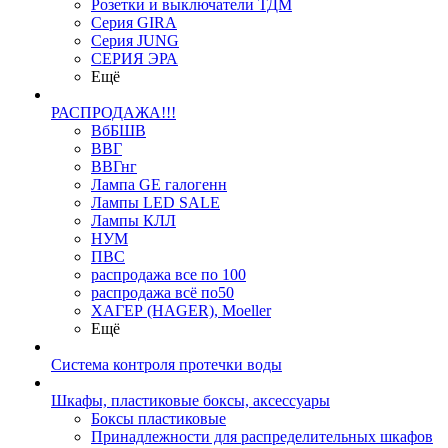
Розетки и выключатели ТДМ
Серия GIRA
Серия JUNG
СЕРИЯ ЭРА
Ещё
РАСПРОДАЖА!!!
ВбБШВ
ВВГ
ВВГнг
Лампа GE галогенн
Лампы LED SALE
Лампы КЛЛ
НУМ
ПВС
распродажа все по 100
распродажа всё по50
ХАГЕР (HAGER), Moeller
Ещё
Система контроля протечки воды
Шкафы, пластиковые боксы, аксессуары
Боксы пластиковые
Принадлежности для распределительных шкафов