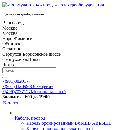
Продажа электрооборудования
Ваш город
Москва
Москва
Наро-Фоминск
Обнинск
Селятино
Серпухов Борисовское шоссе
Серпухов ул.Новая
Чехов
7(901)3820177
7(901)3328996
Освещение
7(499)7077157
Многоканальный
Звоните с 9:00 до 19:00
Каталог
Кабель, провод
Кабель бронированный ВбБШВ АВББШВ
Кабель и провод нагревательный