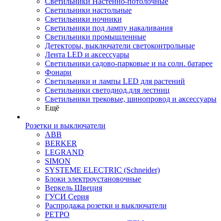
Светильники Настенно-потолочные
Светильники настольные
Светильники ночники
Светильники под лампу накаливания
Светильники промышленные
Детекторы, выключатели светоконтрольные
Лента LED и аксессуары
Светильники садово-парковые и на солн. батарее
Фонари
Светильники и лампы LED для растений
Светильники светодиод.для лестниц
Светильники трековые, шинопровод и аксессуары
Ещё
Розетки и выключатели
ABB
BERKER
LEGRAND
SIMON
SYSTEME ELECTRIC (Schneider)
Блоки электроустановочные
Веркель Швеция
ГУСИ Серия
Распродажа розетки и выключатели
РЕТРО