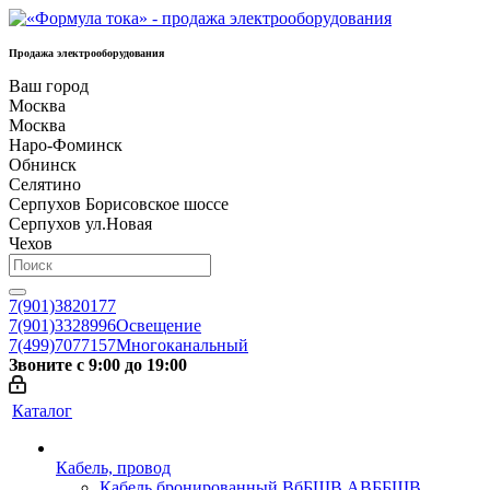
Продажа электрооборудования
Ваш город
Москва
Москва
Наро-Фоминск
Обнинск
Селятино
Серпухов Борисовское шоссе
Серпухов ул.Новая
Чехов
7(901)3820177
7(901)3328996
Освещение
7(499)7077157
Многоканальный
Звоните с 9:00 до 19:00
Каталог
Кабель, провод
Кабель бронированный ВбБШВ АВББШВ