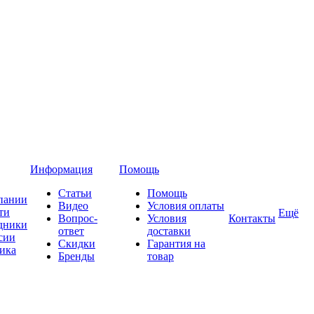
Информация
Помощь
Статьи
Помощь
пании
Видео
Условия оплаты
ти
Ещё
Вопрос-
Условия
Контакты
дники
ответ
доставки
сии
Скидки
Гарантия на
ика
Бренды
товар