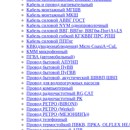
Кабель и провод нагревательный
Кабель монтажный МГШВ
Кабель монтажный МКШ
Кабель силовой АВВГ ГОСТ
Кабель силовой NYM однопроволочный
Кабель силовой ВВГ, ВВГнг, ВВГбм-Пнг(А)-LS
Кабель силовой гибкий КГ,КВВГ,ПРС,РПШ
Кабель силовой ППГнг
КВК(д/видеонаблюдения) Micro CoaxiA+CuL
КММ микрофонный
ПГВА (автомобильный)
Провод бытовой АПУНП
Провод бытовой ПуВВ
Провод бытовой ПуГВВ
Провод бытовой, акустический ШВВП,ШВП
Провод для водопогружных насосов
Провод компьютерный
Провод радиочастотный RG,САТ
Провод радиочастотный РК
Провод РЕТРО (BIRONI)
Провод РЕТРО (Werkel)
Провод РЕТРО (МЕЗОНИНЪ))
Провод телефонный
Провод термостойкий ПВКВ, ПРКА, OLFLEX HE
Провод установочный АПВ