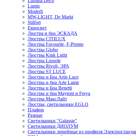
Lumina Deco
Lumis
Moderli
MW-LIGHT, De Markt
Stilfort
Евросвет
Люстра и бра ЭСКАДА
Люстры CITILUX
Люстры Favourite, F-Promo
Люстры Globo
Люстры Kink Light
Люстры Lussole
Люстры Rivoli, ЭРА
Люстры ST LUCE
Люстры и Бра Artis Luce
Люстры и бра Arte Lamp
Люстры и Бра Benetti
Люстры и бра Maytoni и Freya
Люстры МаксЛайт
Люстры, светильники EGLO
Плафон
Разные
Светильники "Galassie"
Светильники ДИОЛУМ
Светильники линейные из профиля Электростандар