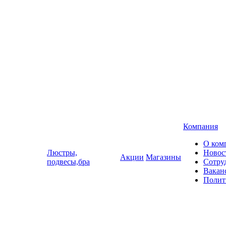
Компания
О ком
Люстры,
Новос
Акции
Магазины
подвесы,бра
Сотру
Вакан
Полит