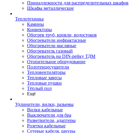
Принадлежности для распределительных шкафов
Шкафы металлические
Теплотехника
Камины
Конвекторы
Обогрев труб, кровли, водостоков
Обогреватели инфрактасные
Обогреватели масляные
Обогреватель газовый
Обогреватель на DIN-рейку ТДМ
Отопительное оборудование
Полотенцесушители
Тепловентиляторы
Тепловые завесы
Тепловые пушки
Тёплый пол
Ещё
Удлинители, вилки, разьемы
Вилки кабельные
Выключатели для бра
Разветвители, адаптеры
Розетки кабельные
Сетевые кабеля, шнуры