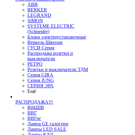
ABB
BERKER
LEGRAND
SIMON
SYSTEME ELECTRIC
(Schneider)
Блоки электроустановочные
Веркель Швеция
ГУСИ Серия
Распродажа розетки и
выключатели
РЕТРО
Розетки и выключатели ТДМ
Серия GIRA
Серия JUNG
СЕРИЯ ЭРА
Ещё
РАСПРОДАЖА!!!
ВбБШВ
ВВГ
ВВГнг
Лампа GE галогенн
Лампы LED SALE
Лампы КЛЛ