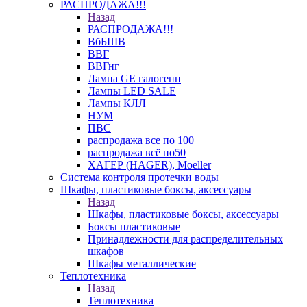
РАСПРОДАЖА!!!
Назад
РАСПРОДАЖА!!!
ВбБШВ
ВВГ
ВВГнг
Лампа GE галогенн
Лампы LED SALE
Лампы КЛЛ
НУМ
ПВС
распродажа все по 100
распродажа всё по50
ХАГЕР (HAGER), Moeller
Система контроля протечки воды
Шкафы, пластиковые боксы, аксессуары
Назад
Шкафы, пластиковые боксы, аксессуары
Боксы пластиковые
Принадлежности для распределительных
шкафов
Шкафы металлические
Теплотехника
Назад
Теплотехника