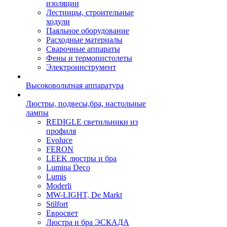
изоляции
Лестницы, строительные
ходули
Паяльное оборудование
Расходные материалы
Сварочные аппараты
Фены и термопистолеты
Электроинструмент
Высоковольтная аппаратура
Люстры, подвесы,бра, настольные
лампы
REDIGLE светильники из
профиля
Evoluce
FERON
LEEK люстры и бра
Lumina Deco
Lumis
Moderli
MW-LIGHT, De Markt
Stilfort
Евросвет
Люстра и бра ЭСКАДА