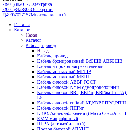
7(901)3820177
Электрика
7(901)3328996
Освещение
7(499)7077157
Многоканальный
Главная
Каталог
Назад
Каталог
Кабель, провод
Назад
Кабель, провод
Кабель бронированный ВбБШВ АВББШВ
Кабель и провод нагревательный
Кабель монтажный МГШВ
Кабель монтажный МКШ
Кабель силовой АВВГ ГОСТ
Кабель силовой NYM однопроволочный
Кабель силовой ВВГ, ВВГнг, ВВГбм-Пнг(А)-
LS
Кабель силовой гибкий КГ,КВВГ,ПРС,РПШ
Кабель силовой ППГнг
КВК(д/видеонаблюдения) Micro CoaxiA+CuL
КММ микрофонный
ПГВА (автомобильный)
Провод бытовой АПУНП