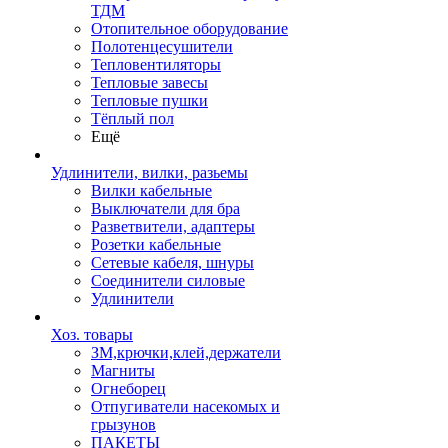
ТДМ
Отопительное оборудование
Полотенцесушители
Тепловентиляторы
Тепловые завесы
Тепловые пушки
Тёплый пол
Ещё
Удлинители, вилки, разьемы
Вилки кабельные
Выключатели для бра
Разветвители, адаптеры
Розетки кабельные
Сетевые кабеля, шнуры
Соединители силовые
Удлинители
Хоз. товары
ЗМ,крючки,клей,держатели
Магниты
Огнеборец
Отпугиватели насекомых и
грызунов
ПАКЕТЫ