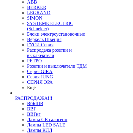
ABB
BERKER
LEGRAND
SIMON
SYSTEME ELECTRIC
(Schneider)
Блоки электроустановочные
Веркель Швеция
ГУСИ Серия
Распродажа розетки и
выключатели
РЕТРО
Розетки и выключатели ТДМ
Серия GIRA
Серия JUNG
СЕРИЯ ЭРА
Ещё
РАСПРОДАЖА!!!
ВбБШВ
ВВГ
ВВГнг
Лампа GE галогенн
Лампы LED SALE
Лампы КЛЛ