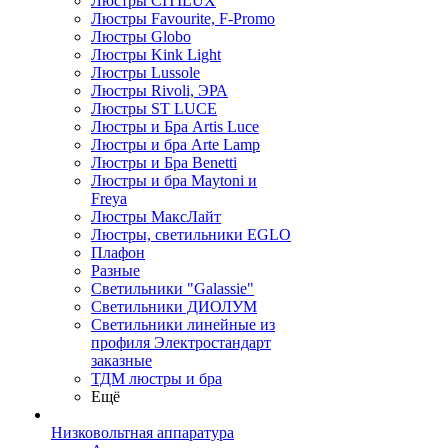
Люстры CITILUX
Люстры Favourite, F-Promo
Люстры Globo
Люстры Kink Light
Люстры Lussole
Люстры Rivoli, ЭРА
Люстры ST LUCE
Люстры и Бра Artis Luce
Люстры и бра Arte Lamp
Люстры и Бра Benetti
Люстры и бра Maytoni и
Freya
Люстры МаксЛайт
Люстры, светильники EGLO
Плафон
Разные
Светильники "Galassie"
Светильники ДИОЛУМ
Светильники линейные из
профиля Электростандарт
заказные
ТДМ люстры и бра
Ещё
Низковольтная аппаратура