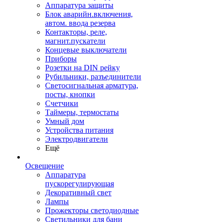
Аппаратура защиты
Блок аварийн.включения,
автом. ввода резерва
Контакторы, реле,
магнит.пускатели
Концевые выключатели
Приборы
Розетки на DIN рейку
Рубильники, разъединители
Светосигнальная арматура,
посты, кнопки
Счетчики
Таймеры, термостаты
Умный дом
Устройства питания
Электродвигатели
Ещё
Освещение
Аппаратура
пускорегулирующая
Декоративный свет
Лампы
Прожекторы светодиодные
Светильники для бани