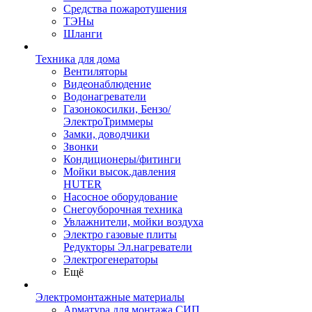
Средства пожаротушения
ТЭНы
Шланги
Техника для дома
Вентиляторы
Видеонаблюдение
Водонагреватели
Газонокосилки, Бензо/
ЭлектроТриммеры
Замки, доводчики
Звонки
Кондиционеры/фитинги
Мойки высок.давления
HUTER
Насосное оборудование
Снегоуборочная техника
Увлажнители, мойки воздуха
Электро газовые плиты
Редукторы Эл.нагреватели
Электрогенераторы
Ещё
Электромонтажные материалы
Арматура для монтажа СИП