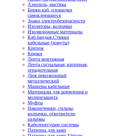
Аэрозоль, мастика
Бирки каб.,площадки
самоклеющиеся
Знаки электробезопасности
Изоляторы, колпачки
Изоляционные материалы
Каб.бандаж.Стяжки
кабельные (хомуты)
Крепеж
Крюки
Лента монтажная
Лента сигнальная, киперная,
оградительная
Люк ревизионный
металлический
Маркеры кабельные
Материалы для заземления и
молниезащита
Муфты
Наконечники, гильзы,
колпачки. ответвители,
разъёмы
Кабеленесущие системы
Патроны для ламп
Патроны для ламп Vintage