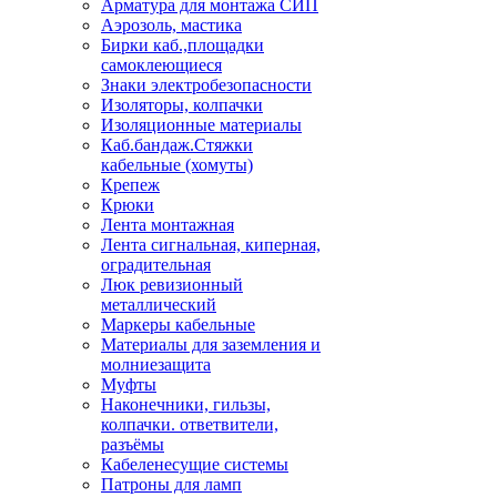
Арматура для монтажа СИП
Аэрозоль, мастика
Бирки каб.,площадки
самоклеющиеся
Знаки электробезопасности
Изоляторы, колпачки
Изоляционные материалы
Каб.бандаж.Стяжки
кабельные (хомуты)
Крепеж
Крюки
Лента монтажная
Лента сигнальная, киперная,
оградительная
Люк ревизионный
металлический
Маркеры кабельные
Материалы для заземления и
молниезащита
Муфты
Наконечники, гильзы,
колпачки. ответвители,
разъёмы
Кабеленесущие системы
Патроны для ламп