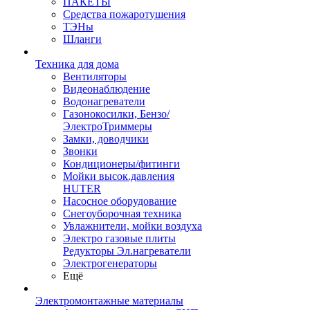
ПАКЕТЫ
Средства пожаротушения
ТЭНы
Шланги
Техника для дома
Вентиляторы
Видеонаблюдение
Водонагреватели
Газонокосилки, Бензо/
ЭлектроТриммеры
Замки, доводчики
Звонки
Кондиционеры/фитинги
Мойки высок.давления
HUTER
Насосное оборудование
Снегоуборочная техника
Увлажнители, мойки воздуха
Электро газовые плиты
Редукторы Эл.нагреватели
Электрогенераторы
Ещё
Электромонтажные материалы