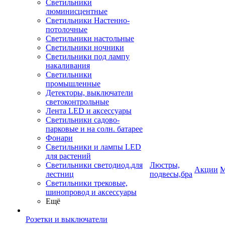
Светильники
люминисцентные
Светильники Настенно-
потолочные
Светильники настольные
Светильники ночники
Светильники под лампу
накаливания
Светильники
промышленные
Детекторы, выключатели
светоконтрольные
Лента LED и аксессуары
Светильники садово-
парковые и на солн. батарее
Фонари
Светильники и лампы LED
для растений
Светильники светодиод.для
Люстры,
Акции
М
лестниц
подвесы,бра
Светильники трековые,
шинопровод и аксессуары
Ещё
Розетки и выключатели