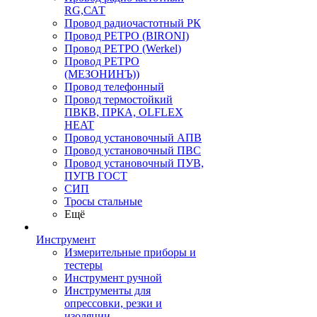
RG,САТ
Провод радиочастотный РК
Провод РЕТРО (BIRONI)
Провод РЕТРО (Werkel)
Провод РЕТРО
(МЕЗОНИНЪ))
Провод телефонный
Провод термостойкий
ПВКВ, ПРКА, OLFLEX
HEAT
Провод установочный АПВ
Провод установочный ПВС
Провод установочный ПУВ,
ПУГВ ГОСТ
СИП
Тросы стальные
Ещё
Инструмент
Измерительные приборы и
тестеры
Инструмент ручной
Инструменты для
опрессовки, резки и
изоляции