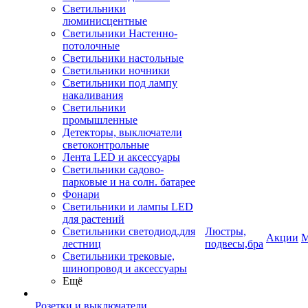
Светильники
люминисцентные
Светильники Настенно-
потолочные
Светильники настольные
Светильники ночники
Светильники под лампу
накаливания
Светильники
промышленные
Детекторы, выключатели
светоконтрольные
Лента LED и аксессуары
Светильники садово-
парковые и на солн. батарее
Фонари
Светильники и лампы LED
для растений
Светильники светодиод.для
Люстры,
Акции
М
лестниц
подвесы,бра
Светильники трековые,
шинопровод и аксессуары
Ещё
Розетки и выключатели