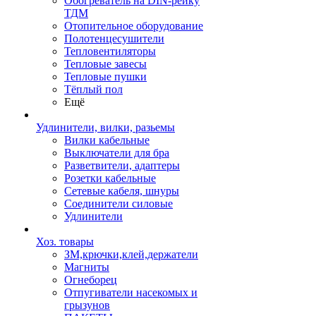
Обогреватель на DIN-рейку
ТДМ
Отопительное оборудование
Полотенцесушители
Тепловентиляторы
Тепловые завесы
Тепловые пушки
Тёплый пол
Ещё
Удлинители, вилки, разьемы
Вилки кабельные
Выключатели для бра
Разветвители, адаптеры
Розетки кабельные
Сетевые кабеля, шнуры
Соединители силовые
Удлинители
Хоз. товары
ЗМ,крючки,клей,держатели
Магниты
Огнеборец
Отпугиватели насекомых и
грызунов