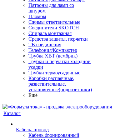
Патроны для ламп со
шнуром
Пломбы
Сжимы ответвительные
Соединители SKOTCH
Спираль монтажная
Средства защиты, перчатки
ТВ соединения
Телефония/Компьютер
Трубка ХВТ (кембрик)
Трубки и перчатки холодной
усадки
Трубки термоусадочные
Коробки распаячные,
разветвительные,
установочные(подрозетники)
Ещё
Каталог
Кабель, провод
Кабель бронированный