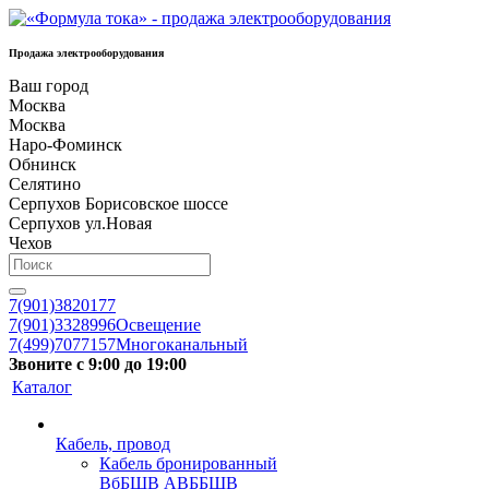
Продажа электрооборудования
Ваш город
Москва
Москва
Наро-Фоминск
Обнинск
Селятино
Серпухов Борисовское шоссе
Серпухов ул.Новая
Чехов
7(901)3820177
7(901)3328996
Освещение
7(499)7077157
Многоканальный
Звоните с 9:00 до 19:00
Каталог
Кабель, провод
Кабель бронированный
ВбБШВ АВББШВ