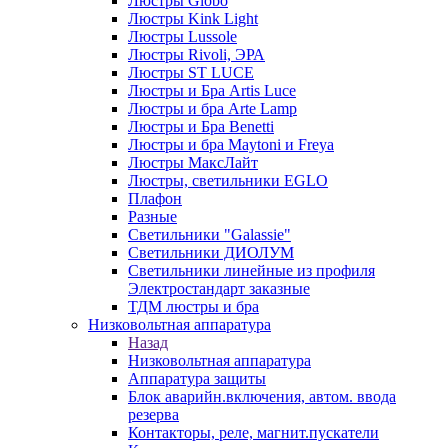
Люстры Globo
Люстры Kink Light
Люстры Lussole
Люстры Rivoli, ЭРА
Люстры ST LUCE
Люстры и Бра Artis Luce
Люстры и бра Arte Lamp
Люстры и Бра Benetti
Люстры и бра Maytoni и Freya
Люстры МаксЛайт
Люстры, светильники EGLO
Плафон
Разные
Светильники "Galassie"
Светильники ДИОЛУМ
Светильники линейные из профиля
Электростандарт заказные
ТДМ люстры и бра
Низковольтная аппаратура
Назад
Низковольтная аппаратура
Аппаратура защиты
Блок аварийн.включения, автом. ввода
резерва
Контакторы, реле, магнит.пускатели