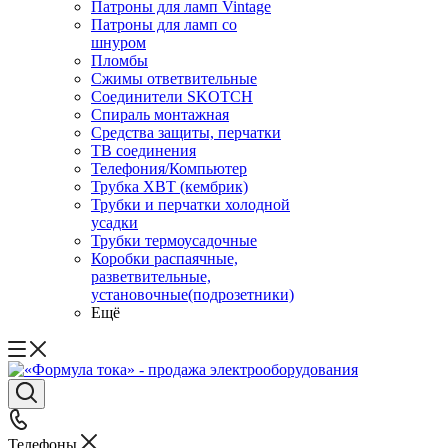
Патроны для ламп Vintage
Патроны для ламп со
шнуром
Пломбы
Сжимы ответвительные
Соединители SKOTCH
Спираль монтажная
Средства защиты, перчатки
ТВ соединения
Телефония/Компьютер
Трубка ХВТ (кембрик)
Трубки и перчатки холодной
усадки
Трубки термоусадочные
Коробки распаячные,
разветвительные,
установочные(подрозетники)
Ещё
Телефоны