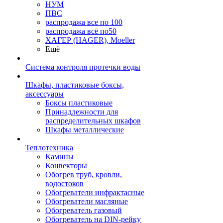
НУМ
ПВС
распродажа все по 100
распродажа всё по50
ХАГЕР (HAGER), Moeller
Ещё
Система контроля протечки воды
Шкафы, пластиковые боксы,
аксессуары
Боксы пластиковые
Принадлежности для
распределительных шкафов
Шкафы металлические
Теплотехника
Камины
Конвекторы
Обогрев труб, кровли,
водостоков
Обогреватели инфрактасные
Обогреватели масляные
Обогреватель газовый
Обогреватель на DIN-рейку