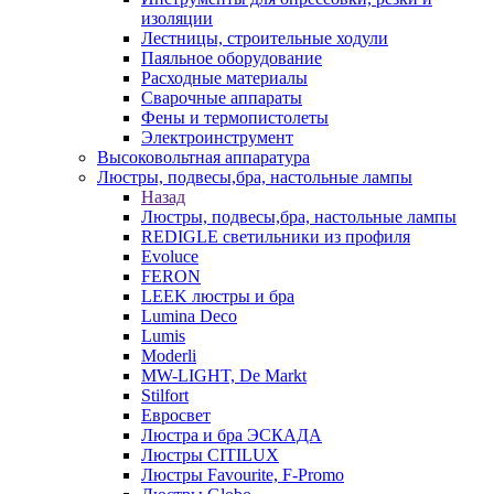
изоляции
Лестницы, строительные ходули
Паяльное оборудование
Расходные материалы
Сварочные аппараты
Фены и термопистолеты
Электроинструмент
Высоковольтная аппаратура
Люстры, подвесы,бра, настольные лампы
Назад
Люстры, подвесы,бра, настольные лампы
REDIGLE светильники из профиля
Evoluce
FERON
LEEK люстры и бра
Lumina Deco
Lumis
Moderli
MW-LIGHT, De Markt
Stilfort
Евросвет
Люстра и бра ЭСКАДА
Люстры CITILUX
Люстры Favourite, F-Promo