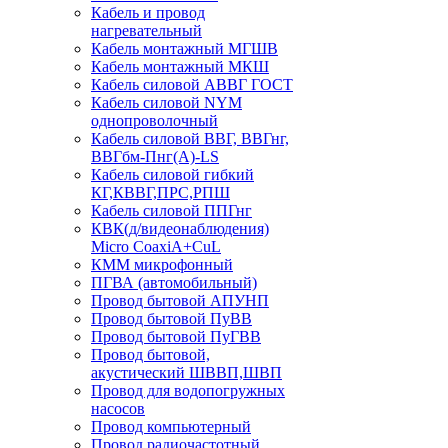
Кабель и провод
нагревательный
Кабель монтажный МГШВ
Кабель монтажный МКШ
Кабель силовой АВВГ ГОСТ
Кабель силовой NYM
однопроволочный
Кабель силовой ВВГ, ВВГнг,
ВВГбм-Пнг(А)-LS
Кабель силовой гибкий
КГ,КВВГ,ПРС,РПШ
Кабель силовой ППГнг
КВК(д/видеонаблюдения)
Micro CoaxiA+CuL
КММ микрофонный
ПГВА (автомобильный)
Провод бытовой АПУНП
Провод бытовой ПуВВ
Провод бытовой ПуГВВ
Провод бытовой,
акустический ШВВП,ШВП
Провод для водопогружных
насосов
Провод компьютерный
Провод радиочастотный