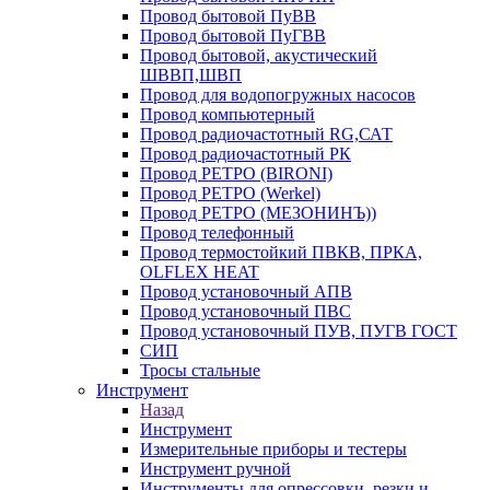
Провод бытовой ПуВВ
Провод бытовой ПуГВВ
Провод бытовой, акустический
ШВВП,ШВП
Провод для водопогружных насосов
Провод компьютерный
Провод радиочастотный RG,САТ
Провод радиочастотный РК
Провод РЕТРО (BIRONI)
Провод РЕТРО (Werkel)
Провод РЕТРО (МЕЗОНИНЪ))
Провод телефонный
Провод термостойкий ПВКВ, ПРКА,
OLFLEX HEAT
Провод установочный АПВ
Провод установочный ПВС
Провод установочный ПУВ, ПУГВ ГОСТ
СИП
Тросы стальные
Инструмент
Назад
Инструмент
Измерительные приборы и тестеры
Инструмент ручной
Инструменты для опрессовки, резки и