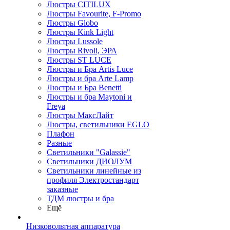
Люстры CITILUX
Люстры Favourite, F-Promo
Люстры Globo
Люстры Kink Light
Люстры Lussole
Люстры Rivoli, ЭРА
Люстры ST LUCE
Люстры и Бра Artis Luce
Люстры и бра Arte Lamp
Люстры и Бра Benetti
Люстры и бра Maytoni и
Freya
Люстры МаксЛайт
Люстры, светильники EGLO
Плафон
Разные
Светильники "Galassie"
Светильники ДИОЛУМ
Светильники линейные из
профиля Электростандарт
заказные
ТДМ люстры и бра
Ещё
Низковольтная аппаратура