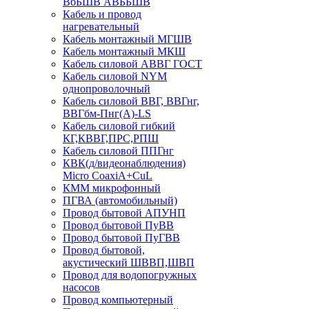
ВбБШВ АВББШВ
Кабель и провод
нагревательный
Кабель монтажный МГШВ
Кабель монтажный МКШ
Кабель силовой АВВГ ГОСТ
Кабель силовой NYM
однопроволочный
Кабель силовой ВВГ, ВВГнг,
ВВГбм-Пнг(А)-LS
Кабель силовой гибкий
КГ,КВВГ,ПРС,РПШ
Кабель силовой ППГнг
КВК(д/видеонаблюдения)
Micro CoaxiA+CuL
КММ микрофонный
ПГВА (автомобильный)
Провод бытовой АПУНП
Провод бытовой ПуВВ
Провод бытовой ПуГВВ
Провод бытовой,
акустический ШВВП,ШВП
Провод для водопогружных
насосов
Провод компьютерный