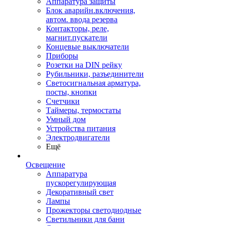
Аппаратура защиты
Блок аварийн.включения,
автом. ввода резерва
Контакторы, реле,
магнит.пускатели
Концевые выключатели
Приборы
Розетки на DIN рейку
Рубильники, разъединители
Светосигнальная арматура,
посты, кнопки
Счетчики
Таймеры, термостаты
Умный дом
Устройства питания
Электродвигатели
Ещё
Освещение
Аппаратура
пускорегулирующая
Декоративный свет
Лампы
Прожекторы светодиодные
Светильники для бани