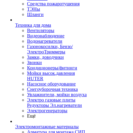
Средства пожаротушения
ТЭНы
Шланги
Техника для дома
Вентиляторы
Видеонаблюдение
Водонагреватели
Газонокосилки, Бензо/
ЭлектроТриммеры
Замки, доводчики
Звонки
Кондиционеры/фитинги
Мойки высок.давления
HUTER
Насосное оборудование
Снегоуборочная техника
Увлажнители, мойки воздуха
Электро газовые плиты
Редукторы Эл.нагреватели
Электрогенераторы
Ещё
Электромонтажные материалы
Арматура для монтажа СИП