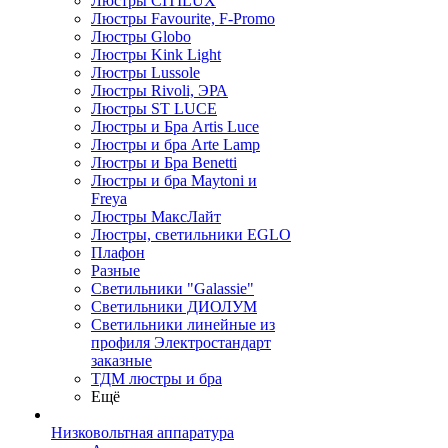
Люстры CITILUX
Люстры Favourite, F-Promo
Люстры Globo
Люстры Kink Light
Люстры Lussole
Люстры Rivoli, ЭРА
Люстры ST LUCE
Люстры и Бра Artis Luce
Люстры и бра Arte Lamp
Люстры и Бра Benetti
Люстры и бра Maytoni и
Freya
Люстры МаксЛайт
Люстры, светильники EGLO
Плафон
Разные
Светильники "Galassie"
Светильники ДИОЛУМ
Светильники линейные из
профиля Электростандарт
заказные
ТДМ люстры и бра
Ещё
Низковольтная аппаратура