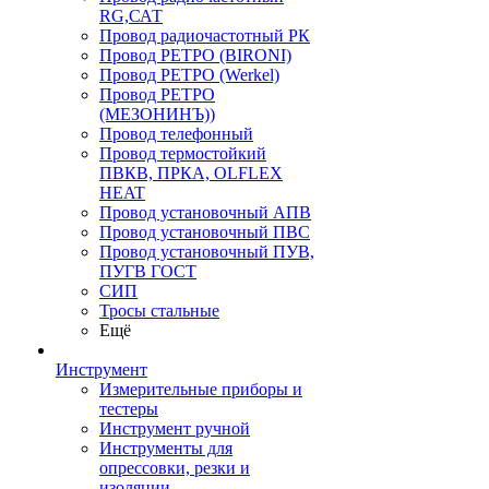
RG,САТ
Провод радиочастотный РК
Провод РЕТРО (BIRONI)
Провод РЕТРО (Werkel)
Провод РЕТРО
(МЕЗОНИНЪ))
Провод телефонный
Провод термостойкий
ПВКВ, ПРКА, OLFLEX
HEAT
Провод установочный АПВ
Провод установочный ПВС
Провод установочный ПУВ,
ПУГВ ГОСТ
СИП
Тросы стальные
Ещё
Инструмент
Измерительные приборы и
тестеры
Инструмент ручной
Инструменты для
опрессовки, резки и
изоляции