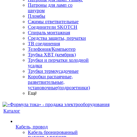
Патроны для ламп со
шнуром
Пломбы
Сжимы ответвительные
Соединители SKOTCH
Спираль монтажная
Средства защиты, перчатки
ТВ соединения
Телефония/Компьютер
Трубка ХВТ (кембрик)
Трубки и перчатки холодной
усадки
Трубки термоусадочные
Коробки распаячные,
разветвительные,
установочные(подрозетники)
Ещё
Каталог
Кабель, провод
Кабель бронированный