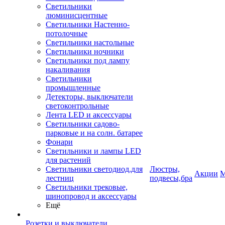
Светильники
люминисцентные
Светильники Настенно-
потолочные
Светильники настольные
Светильники ночники
Светильники под лампу
накаливания
Светильники
промышленные
Детекторы, выключатели
светоконтрольные
Лента LED и аксессуары
Светильники садово-
парковые и на солн. батарее
Фонари
Светильники и лампы LED
для растений
Светильники светодиод.для
Люстры,
Акции
М
лестниц
подвесы,бра
Светильники трековые,
шинопровод и аксессуары
Ещё
Розетки и выключатели