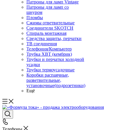
Патроны для ламп Vintage
Патроны для ламп со
шнуром
Пломбы
Сжимы ответвительные
Соединители SKOTCH
Спираль монтажная
Средства защиты, перчатки
ТВ соединения
Телефония/Компьютер
Трубка ХВТ (кембрик)
Трубки и перчатки холодной
усадки
Трубки термоусадочные
Коробки распаячные,
разветвительные,
установочные(подрозетники)
Ещё
Телефоны