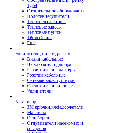
Обогреватель на DIN-рейку
ТДМ
Отопительное оборудование
Полотенцесушители
Тепловентиляторы
Тепловые завесы
Тепловые пушки
Тёплый пол
Ещё
Удлинители, вилки, разьемы
Вилки кабельные
Выключатели для бра
Разветвители, адаптеры
Розетки кабельные
Сетевые кабеля, шнуры
Соединители силовые
Удлинители
Хоз. товары
ЗМ,крючки,клей,держатели
Магниты
Огнеборец
Отпугиватели насекомых и
грызунов