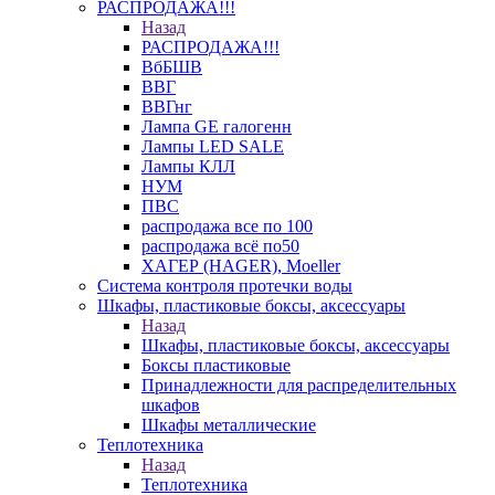
РАСПРОДАЖА!!!
Назад
РАСПРОДАЖА!!!
ВбБШВ
ВВГ
ВВГнг
Лампа GE галогенн
Лампы LED SALE
Лампы КЛЛ
НУМ
ПВС
распродажа все по 100
распродажа всё по50
ХАГЕР (HAGER), Moeller
Система контроля протечки воды
Шкафы, пластиковые боксы, аксессуары
Назад
Шкафы, пластиковые боксы, аксессуары
Боксы пластиковые
Принадлежности для распределительных
шкафов
Шкафы металлические
Теплотехника
Назад
Теплотехника