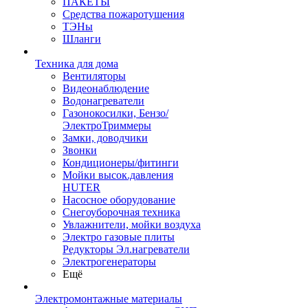
ПАКЕТЫ
Средства пожаротушения
ТЭНы
Шланги
Техника для дома
Вентиляторы
Видеонаблюдение
Водонагреватели
Газонокосилки, Бензо/
ЭлектроТриммеры
Замки, доводчики
Звонки
Кондиционеры/фитинги
Мойки высок.давления
HUTER
Насосное оборудование
Снегоуборочная техника
Увлажнители, мойки воздуха
Электро газовые плиты
Редукторы Эл.нагреватели
Электрогенераторы
Ещё
Электромонтажные материалы