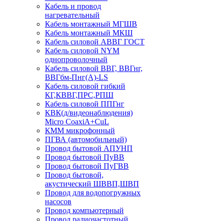
Кабель и провод
нагревательный
Кабель монтажный МГШВ
Кабель монтажный МКШ
Кабель силовой АВВГ ГОСТ
Кабель силовой NYM
однопроволочный
Кабель силовой ВВГ, ВВГнг,
ВВГбм-Пнг(А)-LS
Кабель силовой гибкий
КГ,КВВГ,ПРС,РПШ
Кабель силовой ППГнг
КВК(д/видеонаблюдения)
Micro CoaxiA+CuL
КММ микрофонный
ПГВА (автомобильный)
Провод бытовой АПУНП
Провод бытовой ПуВВ
Провод бытовой ПуГВВ
Провод бытовой,
акустический ШВВП,ШВП
Провод для водопогружных
насосов
Провод компьютерный
Провод радиочастотный