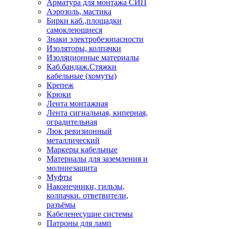
Арматура для монтажа СИП
Аэрозоль, мастика
Бирки каб.,площадки
самоклеющиеся
Знаки электробезопасности
Изоляторы, колпачки
Изоляционные материалы
Каб.бандаж.Стяжки
кабельные (хомуты)
Крепеж
Крюки
Лента монтажная
Лента сигнальная, киперная,
оградительная
Люк ревизионный
металлический
Маркеры кабельные
Материалы для заземления и
молниезащита
Муфты
Наконечники, гильзы,
колпачки. ответвители,
разъёмы
Кабеленесущие системы
Патроны для ламп