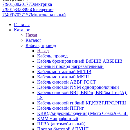
7(901)3820177
Электрика
7(901)3328996
Освещение
7(499)7077157
Многоканальный
Главная
Каталог
Назад
Каталог
Кабель, провод
Назад
Кабель, провод
Кабель бронированный ВбБШВ АВББШВ
Кабель и провод нагревательный
Кабель монтажный МГШВ
Кабель монтажный МКШ
Кабель силовой АВВГ ГОСТ
Кабель силовой NYM однопроволочный
Кабель силовой ВВГ, ВВГнг, ВВГбм-Пнг(А)-
LS
Кабель силовой гибкий КГ,КВВГ,ПРС,РПШ
Кабель силовой ППГнг
КВК(д/видеонаблюдения) Micro CoaxiA+CuL
КММ микрофонный
ПГВА (автомобильный)
Провод бытовой АПУНП