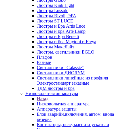
Люстры Globo
Люстры Kink Light
Люстры Lussole
Люстры Rivoli, ЭРА
Люстры ST LUCE
Люстры и Бра Artis Luce
Люстры и бра Arte Lamp
Люстры и Бра Benetti
Люстры и бра Maytoni и Freya
Люстры МаксЛайт
Люстры, светильники EGLO
Плафон
Разные
Светильники "Galassie"
Светильники ДИОЛУМ
Светильники линейные из профиля
Электростандарт заказные
ТДМ люстры и бра
Низковольтная аппаратура
Назад
Низковольтная аппаратура
Аппаратура защиты
Блок аварийн.включения, автом. ввода
резерва
Контакторы, реле, магнит.пускатели