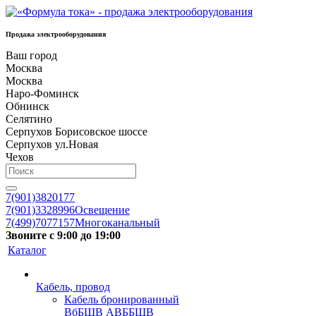
Продажа электрооборудования
Ваш город
Москва
Москва
Наро-Фоминск
Обнинск
Селятино
Серпухов Борисовское шоссе
Серпухов ул.Новая
Чехов
7(901)3820177
7(901)3328996
Освещение
7(499)7077157
Многоканальный
Звоните с 9:00 до 19:00
Каталог
Кабель, провод
Кабель бронированный
ВбБШВ АВББШВ