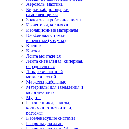
Аэрозоль, мастика
Бирки каб.,площадки
самоклеющиеся
Знаки электробезопасности
Изоляторы, колпачки
Изоляционные материалы
Каб.бандаж.Стяжки
кабельные (хомуты)
Крепеж
Крюки
Лента монтажная
Лента сигнальная, киперная,
оградительная
Люк ревизионный
металлический
Маркеры кабельные
Материалы для заземления и
молниезащита
Муфты
Наконечники, гильзы,
колпачки. ответвители,
разъёмы
Кабеленесущие системы
Патроны для ламп
Патроны для ламп Vintage