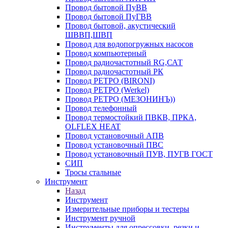
Провод бытовой ПуВВ
Провод бытовой ПуГВВ
Провод бытовой, акустический
ШВВП,ШВП
Провод для водопогружных насосов
Провод компьютерный
Провод радиочастотный RG,САТ
Провод радиочастотный РК
Провод РЕТРО (BIRONI)
Провод РЕТРО (Werkel)
Провод РЕТРО (МЕЗОНИНЪ))
Провод телефонный
Провод термостойкий ПВКВ, ПРКА,
OLFLEX HEAT
Провод установочный АПВ
Провод установочный ПВС
Провод установочный ПУВ, ПУГВ ГОСТ
СИП
Тросы стальные
Инструмент
Назад
Инструмент
Измерительные приборы и тестеры
Инструмент ручной
Инструменты для опрессовки, резки и