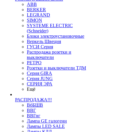
ABB
BERKER
LEGRAND
SIMON
SYSTEME ELECTRIC
(Schneider)
Блоки электроустановочные
Веркель Швеция
ГУСИ Серия
Распродажа розетки и
выключатели
РЕТРО
Розетки и выключатели ТДМ
Серия GIRA
Серия JUNG
СЕРИЯ ЭРА
Ещё
РАСПРОДАЖА!!!
ВбБШВ
ВВГ
ВВГнг
Лампа GE галогенн
Лампы LED SALE
Лампы КЛЛ