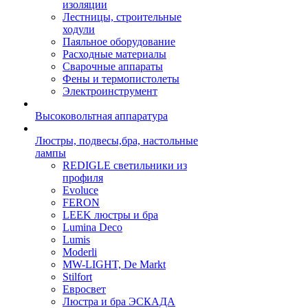
изоляции
Лестницы, строительные
ходули
Паяльное оборудование
Расходные материалы
Сварочные аппараты
Фены и термопистолеты
Электроинструмент
Высоковольтная аппаратура
Люстры, подвесы,бра, настольные
лампы
REDIGLE светильники из
профиля
Evoluce
FERON
LEEK люстры и бра
Lumina Deco
Lumis
Moderli
MW-LIGHT, De Markt
Stilfort
Евросвет
Люстра и бра ЭСКАДА