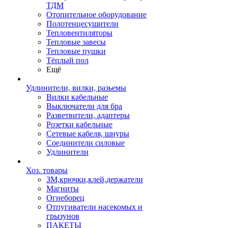
ТДМ
Отопительное оборудование
Полотенцесушители
Тепловентиляторы
Тепловые завесы
Тепловые пушки
Тёплый пол
Ещё
Удлинители, вилки, разьемы
Вилки кабельные
Выключатели для бра
Разветвители, адаптеры
Розетки кабельные
Сетевые кабеля, шнуры
Соединители силовые
Удлинители
Хоз. товары
ЗМ,крючки,клей,держатели
Магниты
Огнеборец
Отпугиватели насекомых и
грызунов
ПАКЕТЫ