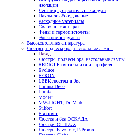
изоляции
Лестницы, строительные ходули
Паяльное оборудование
Расходные материалы
Сварочные аппараты
Фены и термопистолеты
Электроинструмент
Высоковольтная аппаратура
Люстры, подвесы,бра, настольные лампы
Назад
Люстры, подвесы,бра, настольные лампы
REDIGLE светильники из профиля
Evoluce
FERON
LEEK люстры и бра
Lumina Deco
Lumis
Moderli
MW-LIGHT, De Markt
Stilfort
Евросвет
Люстра и бра ЭСКАДА
Люстры CITILUX
Люстры Favourite, F-Promo