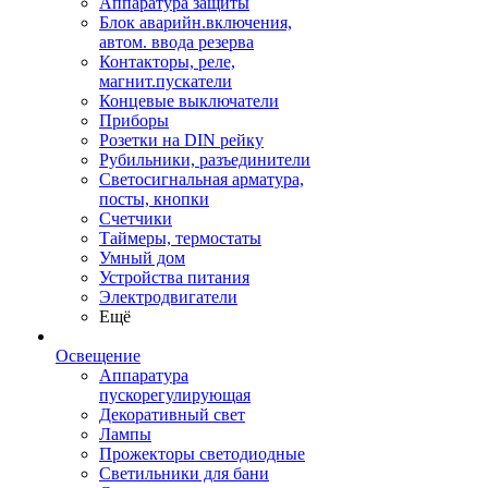
Аппаратура защиты
Блок аварийн.включения,
автом. ввода резерва
Контакторы, реле,
магнит.пускатели
Концевые выключатели
Приборы
Розетки на DIN рейку
Рубильники, разъединители
Светосигнальная арматура,
посты, кнопки
Счетчики
Таймеры, термостаты
Умный дом
Устройства питания
Электродвигатели
Ещё
Освещение
Аппаратура
пускорегулирующая
Декоративный свет
Лампы
Прожекторы светодиодные
Светильники для бани