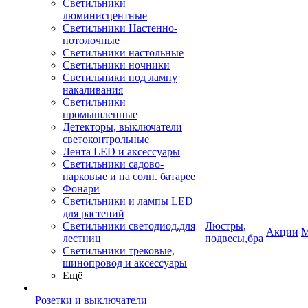
Светильники
люминисцентные
Светильники Настенно-
потолочные
Светильники настольные
Светильники ночники
Светильники под лампу
накаливания
Светильники
промышленные
Детекторы, выключатели
светоконтрольные
Лента LED и аксессуары
Светильники садово-
парковые и на солн. батарее
Фонари
Светильники и лампы LED
для растений
Светильники светодиод.для
Люстры,
Акции
М
лестниц
подвесы,бра
Светильники трековые,
шинопровод и аксессуары
Ещё
Розетки и выключатели