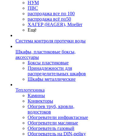
НУМ
ПВС
распродажа все по 100
распродажа всё по50
ХАГЕР (HAGER), Moeller
Ещё
Система контроля протечки воды
Шкафы, пластиковые боксы,
аксессуары
Боксы пластиковые
Принадлежности для
распределительных шкафов
Шкафы металлические
Теплотехника
Камины
Конвекторы
Обогрев труб, кровли,
водостоков
Обогреватели инфрактасные
Обогреватели масляные
Обогреватель газовый
Обогреватель на DIN-рейку