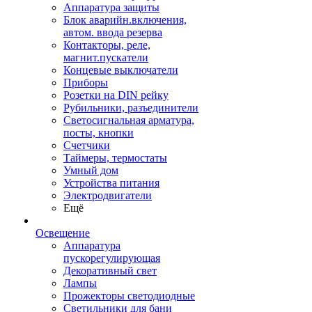
Аппаратура защиты
Блок аварийн.включения,
автом. ввода резерва
Контакторы, реле,
магнит.пускатели
Концевые выключатели
Приборы
Розетки на DIN рейку
Рубильники, разъединители
Светосигнальная арматура,
посты, кнопки
Счетчики
Таймеры, термостаты
Умный дом
Устройства питания
Электродвигатели
Ещё
Освещение
Аппаратура
пускорегулирующая
Декоративный свет
Лампы
Прожекторы светодиодные
Светильники для бани