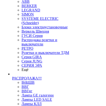
ABB
BERKER
LEGRAND
SIMON
SYSTEME ELECTRIC
(Schneider)
Блоки электроустановочные
Веркель Швеция
ГУСИ Серия
Распродажа розетки и
выключатели
РЕТРО
Розетки и выключатели ТДМ
Серия GIRA
Серия JUNG
СЕРИЯ ЭРА
Ещё
РАСПРОДАЖА!!!
ВбБШВ
ВВГ
ВВГнг
Лампа GE галогенн
Лампы LED SALE
Лампы КЛЛ