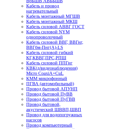
ВбБШВ АВББШВ
Кабель и провод
нагревательный
Кабель монтажный МГШВ
Кабель монтажный МКШ
Кабель силовой АВВГ ГОСТ
Кабель силовой NYM
однопроволочный
Кабель силовой ВВГ, ВВГнг,
ВВГбм-Пнг(А)-LS
Кабель силовой гибкий
КГ,КВВГ,ПРС,РПШ
Кабель силовой ППГнг
КВК(д/видеонаблюдения)
Micro CoaxiA+CuL
КММ микрофонный
ПГВА (автомобильный)
Провод бытовой АПУНП
Провод бытовой ПуВВ
Провод бытовой ПуГВВ
Провод бытовой,
акустический ШВВП,ШВП
Провод для водопогружных
насосов
Провод компьютерный