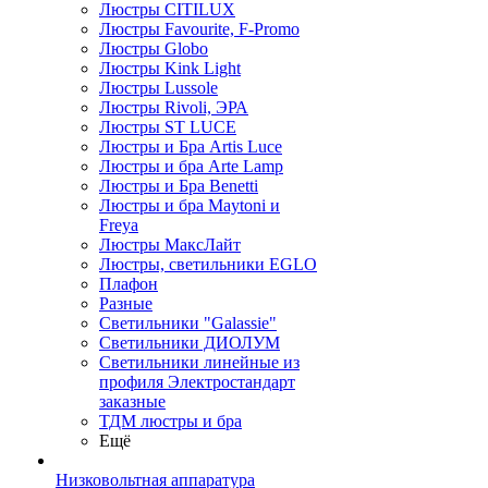
Люстры CITILUX
Люстры Favourite, F-Promo
Люстры Globo
Люстры Kink Light
Люстры Lussole
Люстры Rivoli, ЭРА
Люстры ST LUCE
Люстры и Бра Artis Luce
Люстры и бра Arte Lamp
Люстры и Бра Benetti
Люстры и бра Maytoni и
Freya
Люстры МаксЛайт
Люстры, светильники EGLO
Плафон
Разные
Светильники "Galassie"
Светильники ДИОЛУМ
Светильники линейные из
профиля Электростандарт
заказные
ТДМ люстры и бра
Ещё
Низковольтная аппаратура