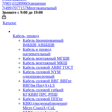
7(901)3328996
Освещение
7(499)7077157
Многоканальный
Звоните с 9:00 до 19:00
Каталог
Кабель, провод
Кабель бронированный
ВбБШВ АВББШВ
Кабель и провод
нагревательный
Кабель монтажный МГШВ
Кабель монтажный МКШ
Кабель силовой АВВГ ГОСТ
Кабель силовой NYM
однопроволочный
Кабель силовой ВВГ, ВВГнг,
ВВГбм-Пнг(А)-LS
Кабель силовой гибкий
КГ,КВВГ,ПРС,РПШ
Кабель силовой ППГнг
КВК(д/видеонаблюдения)
Micro CoaxiA+CuL