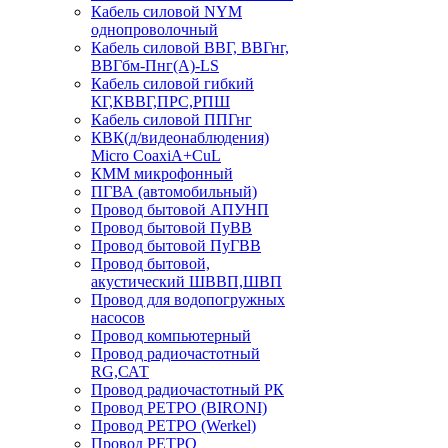
Кабель силовой NYM
однопроволочный
Кабель силовой ВВГ, ВВГнг,
ВВГбм-Пнг(А)-LS
Кабель силовой гибкий
КГ,КВВГ,ПРС,РПШ
Кабель силовой ППГнг
КВК(д/видеонаблюдения)
Micro CoaxiA+CuL
КММ микрофонный
ПГВА (автомобильный)
Провод бытовой АПУНП
Провод бытовой ПуВВ
Провод бытовой ПуГВВ
Провод бытовой,
акустический ШВВП,ШВП
Провод для водопогружных
насосов
Провод компьютерный
Провод радиочастотный
RG,САТ
Провод радиочастотный РК
Провод РЕТРО (BIRONI)
Провод РЕТРО (Werkel)
Провод РЕТРО