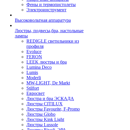
Фены и термопистолеты
Электроинструмент
Высоковольтная аппаратура
Люстры, подвесы,бра, настольные
лампы
REDIGLE светильники из
профиля
Evoluce
FERON
LEEK люстры и бра
Lumina Deco
Lumis
Moderli
MW-LIGHT, De Markt
Stilfort
Евросвет
Люстра и бра ЭСКАДА
Люстры CITILUX
Люстры Favourite, F-Promo
Люстры Globo
Люстры Kink Light
Люстры Lussole
Люстры Rivoli, ЭРА