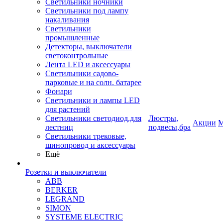
Светильники ночники
Светильники под лампу
накаливания
Светильники
промышленные
Детекторы, выключатели
светоконтрольные
Лента LED и аксессуары
Светильники садово-
парковые и на солн. батарее
Фонари
Светильники и лампы LED
для растений
Светильники светодиод.для
Люстры,
Акции
М
лестниц
подвесы,бра
Светильники трековые,
шинопровод и аксессуары
Ещё
Розетки и выключатели
ABB
BERKER
LEGRAND
SIMON
SYSTEME ELECTRIC