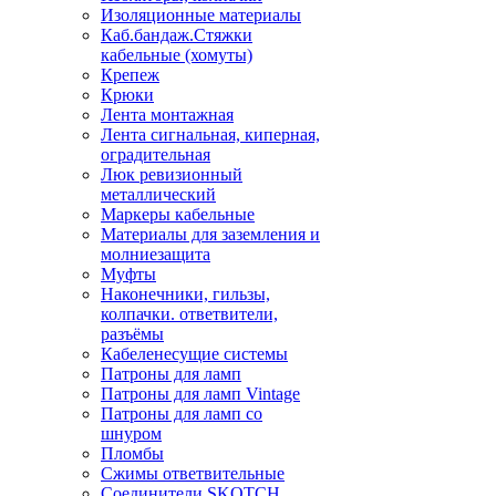
Изоляционные материалы
Каб.бандаж.Стяжки
кабельные (хомуты)
Крепеж
Крюки
Лента монтажная
Лента сигнальная, киперная,
оградительная
Люк ревизионный
металлический
Маркеры кабельные
Материалы для заземления и
молниезащита
Муфты
Наконечники, гильзы,
колпачки. ответвители,
разъёмы
Кабеленесущие системы
Патроны для ламп
Патроны для ламп Vintage
Патроны для ламп со
шнуром
Пломбы
Сжимы ответвительные
Соединители SKOTCH