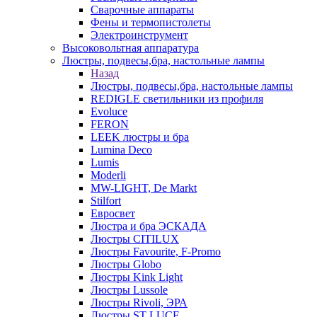
Сварочные аппараты
Фены и термопистолеты
Электроинструмент
Высоковольтная аппаратура
Люстры, подвесы,бра, настольные лампы
Назад
Люстры, подвесы,бра, настольные лампы
REDIGLE светильники из профиля
Evoluce
FERON
LEEK люстры и бра
Lumina Deco
Lumis
Moderli
MW-LIGHT, De Markt
Stilfort
Евросвет
Люстра и бра ЭСКАДА
Люстры CITILUX
Люстры Favourite, F-Promo
Люстры Globo
Люстры Kink Light
Люстры Lussole
Люстры Rivoli, ЭРА
Люстры ST LUCE