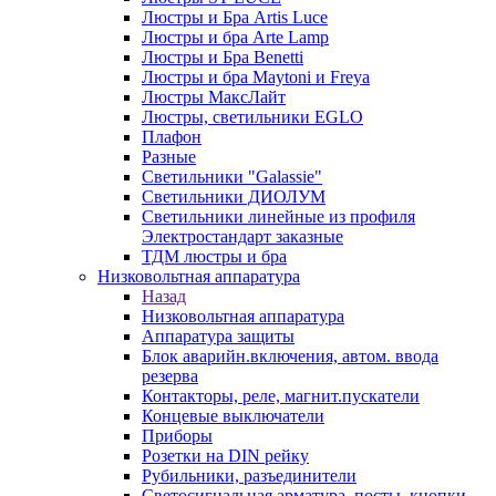
Люстры и Бра Artis Luce
Люстры и бра Arte Lamp
Люстры и Бра Benetti
Люстры и бра Maytoni и Freya
Люстры МаксЛайт
Люстры, светильники EGLO
Плафон
Разные
Светильники "Galassie"
Светильники ДИОЛУМ
Светильники линейные из профиля
Электростандарт заказные
ТДМ люстры и бра
Низковольтная аппаратура
Назад
Низковольтная аппаратура
Аппаратура защиты
Блок аварийн.включения, автом. ввода
резерва
Контакторы, реле, магнит.пускатели
Концевые выключатели
Приборы
Розетки на DIN рейку
Рубильники, разъединители
Светосигнальная арматура, посты, кнопки