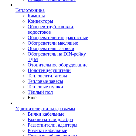
Теплотехника
Камины
Конвекторы
Обогрев труб, кровли,
водостоков
Обогреватели инфрактасные
Обогреватели масляные
Обогреватель газовый
Обогреватель на DIN-рейку
ТДМ
Отопительное оборудование
Полотенцесушители
Тепловентиляторы
Тепловые завесы
Тепловые пушки
Тёплый пол
Ещё
Удлинители, вилки, разьемы
Вилки кабельные
Выключатели для бра
Разветвители, адаптеры
Розетки кабельные
Сетевые кабеля, шнуры