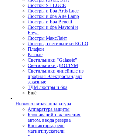
Люстры ST LUCE
Люстры и Бра Artis Luce
Люстры и бра Arte Lamp
Люстры и Бра Benetti
Люстры и бра Maytoni и
Freya
Люстры МаксЛайт
Люстры, светильники EGLO
Плафон
Разные
Светильники "Galassie"
Светильники ДИОЛУМ
Светильники линейные из
профиля Электростандарт
заказные
ТДМ люстры и бра
Ещё
Низковольтная аппаратура
Аппаратура защиты
Блок аварийн.включения,
автом. ввода резерва
Контакторы, реле,
магнит.пускатели