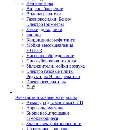
Вентиляторы
Видеонаблюдение
Водонагреватели
Газонокосилки, Бензо/
ЭлектроТриммеры
Замки, доводчики
Звонки
Кондиционеры/фитинги
Мойки высок.давления
HUTER
Насосное оборудование
Снегоуборочная техника
Увлажнители, мойки воздуха
Электро газовые плиты
Редукторы Эл.нагреватели
Электрогенераторы
Ещё
Электромонтажные материалы
Арматура для монтажа СИП
Аэрозоль, мастика
Бирки каб.,площадки
самоклеющиеся
Знаки электробезопасности
Изоляторы, колпачки