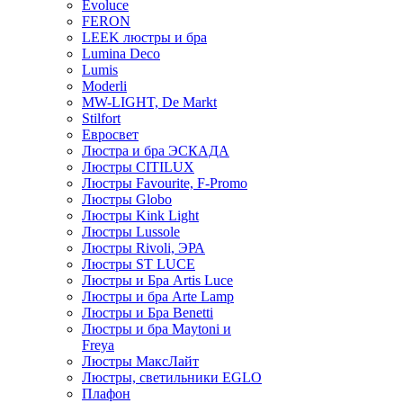
Evoluce
FERON
LEEK люстры и бра
Lumina Deco
Lumis
Moderli
MW-LIGHT, De Markt
Stilfort
Евросвет
Люстра и бра ЭСКАДА
Люстры CITILUX
Люстры Favourite, F-Promo
Люстры Globo
Люстры Kink Light
Люстры Lussole
Люстры Rivoli, ЭРА
Люстры ST LUCE
Люстры и Бра Artis Luce
Люстры и бра Arte Lamp
Люстры и Бра Benetti
Люстры и бра Maytoni и
Freya
Люстры МаксЛайт
Люстры, светильники EGLO
Плафон