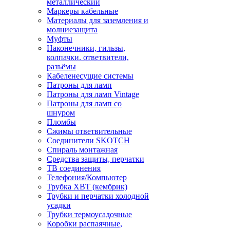
металлический
Маркеры кабельные
Материалы для заземления и
молниезащита
Муфты
Наконечники, гильзы,
колпачки. ответвители,
разъёмы
Кабеленесущие системы
Патроны для ламп
Патроны для ламп Vintage
Патроны для ламп со
шнуром
Пломбы
Сжимы ответвительные
Соединители SKOTCH
Спираль монтажная
Средства защиты, перчатки
ТВ соединения
Телефония/Компьютер
Трубка ХВТ (кембрик)
Трубки и перчатки холодной
усадки
Трубки термоусадочные
Коробки распаячные,