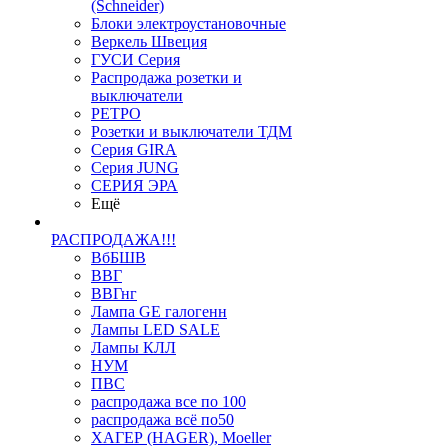
(Schneider)
Блоки электроустановочные
Веркель Швеция
ГУСИ Серия
Распродажа розетки и
выключатели
РЕТРО
Розетки и выключатели ТДМ
Серия GIRA
Серия JUNG
СЕРИЯ ЭРА
Ещё
РАСПРОДАЖА!!!
ВбБШВ
ВВГ
ВВГнг
Лампа GE галогенн
Лампы LED SALE
Лампы КЛЛ
НУМ
ПВС
распродажа все по 100
распродажа всё по50
ХАГЕР (HAGER), Moeller