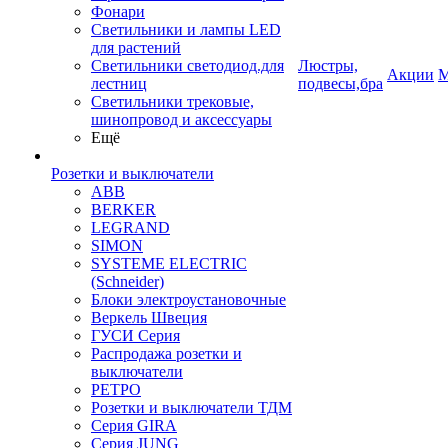
Фонари
Светильники и лампы LED
для растений
Светильники светодиод.для
Люстры,
Акции
М
лестниц
подвесы,бра
Светильники трековые,
шинопровод и аксессуары
Ещё
Розетки и выключатели
ABB
BERKER
LEGRAND
SIMON
SYSTEME ELECTRIC
(Schneider)
Блоки электроустановочные
Веркель Швеция
ГУСИ Серия
Распродажа розетки и
выключатели
РЕТРО
Розетки и выключатели ТДМ
Серия GIRA
Серия JUNG