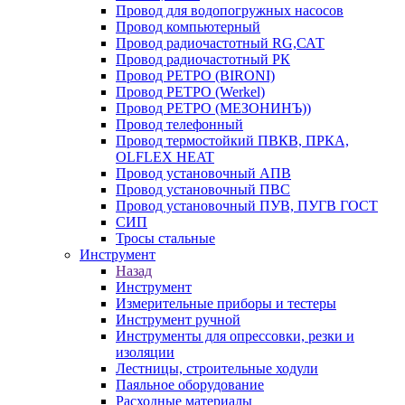
Провод для водопогружных насосов
Провод компьютерный
Провод радиочастотный RG,САТ
Провод радиочастотный РК
Провод РЕТРО (BIRONI)
Провод РЕТРО (Werkel)
Провод РЕТРО (МЕЗОНИНЪ))
Провод телефонный
Провод термостойкий ПВКВ, ПРКА,
OLFLEX HEAT
Провод установочный АПВ
Провод установочный ПВС
Провод установочный ПУВ, ПУГВ ГОСТ
СИП
Тросы стальные
Инструмент
Назад
Инструмент
Измерительные приборы и тестеры
Инструмент ручной
Инструменты для опрессовки, резки и
изоляции
Лестницы, строительные ходули
Паяльное оборудование
Расходные материалы