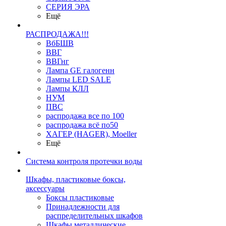
СЕРИЯ ЭРА
Ещё
РАСПРОДАЖА!!!
ВбБШВ
ВВГ
ВВГнг
Лампа GE галогенн
Лампы LED SALE
Лампы КЛЛ
НУМ
ПВС
распродажа все по 100
распродажа всё по50
ХАГЕР (HAGER), Moeller
Ещё
Система контроля протечки воды
Шкафы, пластиковые боксы,
аксессуары
Боксы пластиковые
Принадлежности для
распределительных шкафов
Шкафы металлические