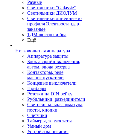
Разные
Светильники "Galassie"
Светильники ДИОЛУМ
Светильники линейные из
профиля Электростандарт
заказные
ТДМ люстры и бра
Ещё
Низковольтная аппаратура
Аппаратура защиты
Блок аварийн.включения,
автом. ввода резерва
Контакторы, реле,
магнит.пускатели
Концевые выключатели
Приборы
Розетки на DIN рейку
Рубильники, разъединители
Светосигнальная арматура,
посты, кнопки
Счетчики
Таймеры, термостаты
Умный дом
Устройства питания