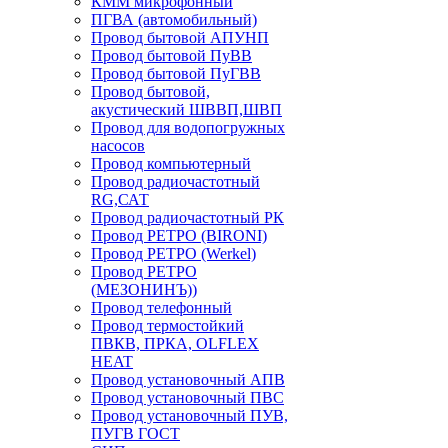
КММ микрофонный
ПГВА (автомобильный)
Провод бытовой АПУНП
Провод бытовой ПуВВ
Провод бытовой ПуГВВ
Провод бытовой,
акустический ШВВП,ШВП
Провод для водопогружных
насосов
Провод компьютерный
Провод радиочастотный
RG,САТ
Провод радиочастотный РК
Провод РЕТРО (BIRONI)
Провод РЕТРО (Werkel)
Провод РЕТРО
(МЕЗОНИНЪ))
Провод телефонный
Провод термостойкий
ПВКВ, ПРКА, OLFLEX
HEAT
Провод установочный АПВ
Провод установочный ПВС
Провод установочный ПУВ,
ПУГВ ГОСТ