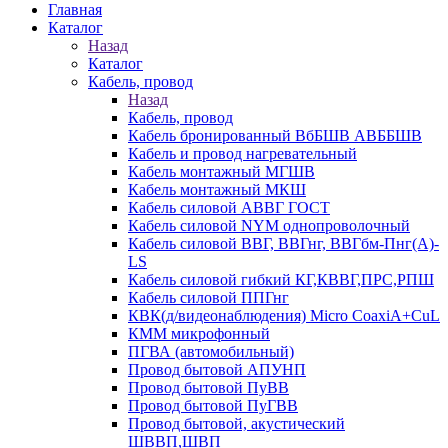
Главная
Каталог
Назад
Каталог
Кабель, провод
Назад
Кабель, провод
Кабель бронированный ВбБШВ АВББШВ
Кабель и провод нагревательный
Кабель монтажный МГШВ
Кабель монтажный МКШ
Кабель силовой АВВГ ГОСТ
Кабель силовой NYM однопроволочный
Кабель силовой ВВГ, ВВГнг, ВВГбм-Пнг(А)-
LS
Кабель силовой гибкий КГ,КВВГ,ПРС,РПШ
Кабель силовой ППГнг
КВК(д/видеонаблюдения) Micro CoaxiA+CuL
КММ микрофонный
ПГВА (автомобильный)
Провод бытовой АПУНП
Провод бытовой ПуВВ
Провод бытовой ПуГВВ
Провод бытовой, акустический
ШВВП,ШВП