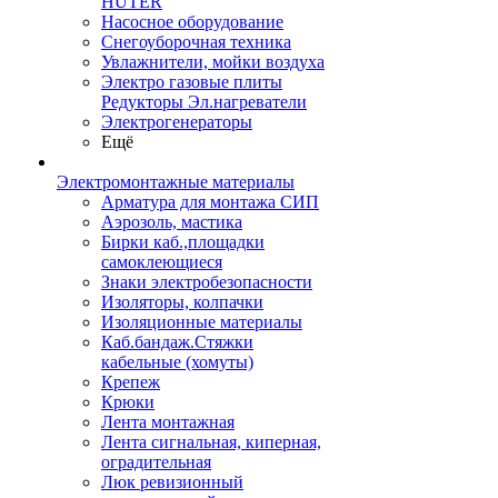
HUTER
Насосное оборудование
Снегоуборочная техника
Увлажнители, мойки воздуха
Электро газовые плиты
Редукторы Эл.нагреватели
Электрогенераторы
Ещё
Электромонтажные материалы
Арматура для монтажа СИП
Аэрозоль, мастика
Бирки каб.,площадки
самоклеющиеся
Знаки электробезопасности
Изоляторы, колпачки
Изоляционные материалы
Каб.бандаж.Стяжки
кабельные (хомуты)
Крепеж
Крюки
Лента монтажная
Лента сигнальная, киперная,
оградительная
Люк ревизионный