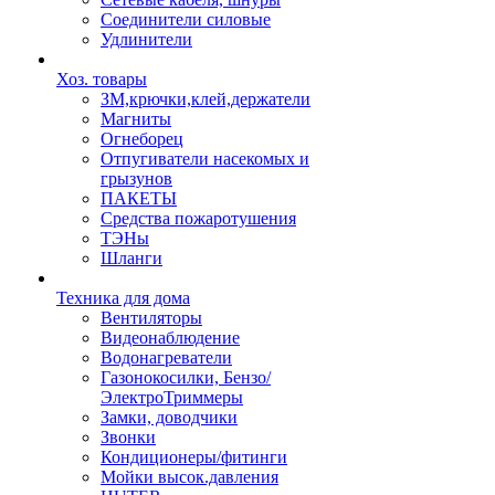
Соединители силовые
Удлинители
Хоз. товары
ЗМ,крючки,клей,держатели
Магниты
Огнеборец
Отпугиватели насекомых и
грызунов
ПАКЕТЫ
Средства пожаротушения
ТЭНы
Шланги
Техника для дома
Вентиляторы
Видеонаблюдение
Водонагреватели
Газонокосилки, Бензо/
ЭлектроТриммеры
Замки, доводчики
Звонки
Кондиционеры/фитинги
Мойки высок.давления