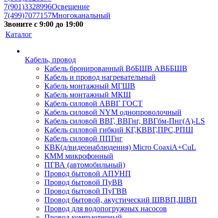
7(901)3328996
Освещение
7(499)7077157
Многоканальный
Звоните с 9:00 до 19:00
Каталог
Кабель, провод
Кабель бронированный ВбБШВ АВББШВ
Кабель и провод нагревательный
Кабель монтажный МГШВ
Кабель монтажный МКШ
Кабель силовой АВВГ ГОСТ
Кабель силовой NYM однопроволочный
Кабель силовой ВВГ, ВВГнг, ВВГбм-Пнг(А)-LS
Кабель силовой гибкий КГ,КВВГ,ПРС,РПШ
Кабель силовой ППГнг
КВК(д/видеонаблюдения) Micro CoaxiA+CuL
КММ микрофонный
ПГВА (автомобильный)
Провод бытовой АПУНП
Провод бытовой ПуВВ
Провод бытовой ПуГВВ
Провод бытовой, акустический ШВВП,ШВП
Провод для водопогружных насосов
Провод компьютерный