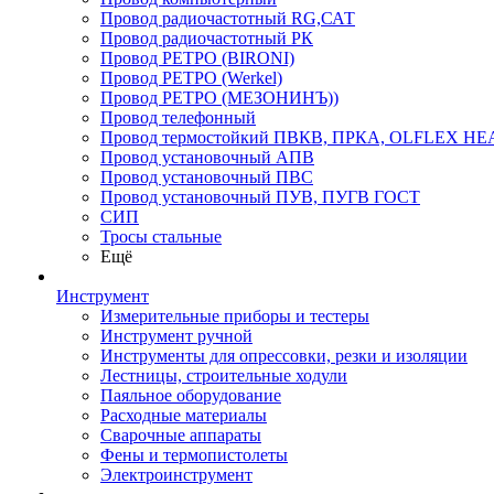
Провод радиочастотный RG,САТ
Провод радиочастотный РК
Провод РЕТРО (BIRONI)
Провод РЕТРО (Werkel)
Провод РЕТРО (МЕЗОНИНЪ))
Провод телефонный
Провод термостойкий ПВКВ, ПРКА, OLFLEX HE
Провод установочный АПВ
Провод установочный ПВС
Провод установочный ПУВ, ПУГВ ГОСТ
СИП
Тросы стальные
Ещё
Инструмент
Измерительные приборы и тестеры
Инструмент ручной
Инструменты для опрессовки, резки и изоляции
Лестницы, строительные ходули
Паяльное оборудование
Расходные материалы
Сварочные аппараты
Фены и термопистолеты
Электроинструмент