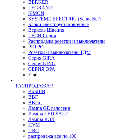
BERKER
LEGRAND
SIMON
SYSTEME ELECTRIC (Schneider)
Блоки электроустановочные
Веркель Швеция
ГУСИ Серия
Распродажа розетки и выключатели
РЕТРО
Розетки и выключатели ТДМ
Серия GIRA
Серия JUNG
СЕРИЯ ЭРА
Ещё
РАСПРОДАЖА!!!
ВбБШВ
ВВГ
ВВГнг
Лампа GE галогенн
Лампы LED SALE
Лампы КЛЛ
НУМ
ПВС
распродажа все по 100