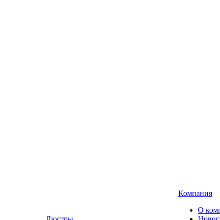
Компания
О ком
Люстры,
Новос