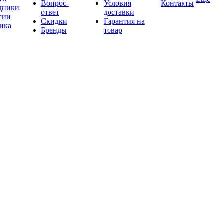
Вопрос-
Условия
Контакты
дники
ответ
доставки
сии
Скидки
Гарантия на
ика
Бренды
товар