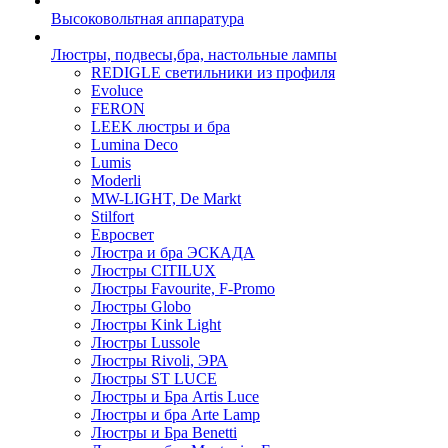
Высоковольтная аппаратура
Люстры, подвесы,бра, настольные лампы
REDIGLE светильники из профиля
Evoluce
FERON
LEEK люстры и бра
Lumina Deco
Lumis
Moderli
MW-LIGHT, De Markt
Stilfort
Евросвет
Люстра и бра ЭСКАДА
Люстры CITILUX
Люстры Favourite, F-Promo
Люстры Globo
Люстры Kink Light
Люстры Lussole
Люстры Rivoli, ЭРА
Люстры ST LUCE
Люстры и Бра Artis Luce
Люстры и бра Arte Lamp
Люстры и Бра Benetti