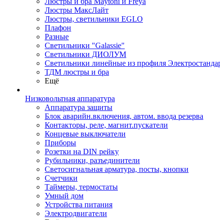
Люстры и бра Maytoni и Freya
Люстры МаксЛайт
Люстры, светильники EGLO
Плафон
Разные
Светильники "Galassie"
Светильники ДИОЛУМ
Светильники линейные из профиля Электростандар
ТДМ люстры и бра
Ещё
Низковольтная аппаратура
Аппаратура защиты
Блок аварийн.включения, автом. ввода резерва
Контакторы, реле, магнит.пускатели
Концевые выключатели
Приборы
Розетки на DIN рейку
Рубильники, разъединители
Светосигнальная арматура, посты, кнопки
Счетчики
Таймеры, термостаты
Умный дом
Устройства питания
Электродвигатели