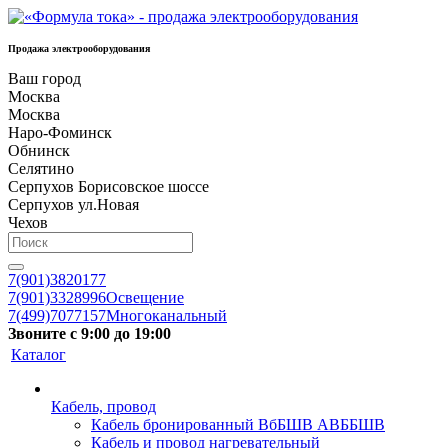
Продажа электрооборудования
Ваш город
Москва
Москва
Наро-Фоминск
Обнинск
Селятино
Серпухов Борисовское шоссе
Серпухов ул.Новая
Чехов
7(901)3820177
7(901)3328996
Освещение
7(499)7077157
Многоканальный
Звоните с 9:00 до 19:00
Каталог
Кабель, провод
Кабель бронированный ВбБШВ АВББШВ
Кабель и провод нагревательный