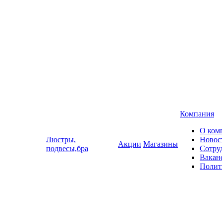
Компания
О ком
Люстры,
Новос
Акции
Магазины
подвесы,бра
Сотру
Вакан
Полит