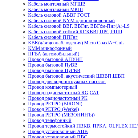
Кабель монтажный МГШВ
Кабель монтажный МКШ
Кабель силовой АВВГ ГОСТ
Кабель силовой NYM однопроволочный
Кабель силовой ВВГ, ВВГнг, ВВГбм-Пнг(А)-LS
Кабель силовой гибкий КГ,КВВГ,ПРС,РПШ
Кабель силовой ППГнг
КВК(д/видеонаблюдения) Micro CoaxiA+CuL
КММ микрофонный
ПГВА (автомобильный)
Провод бытовой АПУНП
Провод бытовой ПуВВ
Провод бытовой ПуГВВ
Провод бытовой, акустический ШВВП,ШВП
Провод для водопогружных насосов
Провод компьютерный
Провод радиочастотный RG,САТ
Провод радиочастотный РК
Провод РЕТРО (BIRONI)
Провод РЕТРО (Werkel)
Провод РЕТРО (МЕЗОНИНЪ))
Провод телефонный
Провод термостойкий ПВКВ, ПРКА, OLFLEX HE
Провод установочный АПВ
Провод установочный ПВС