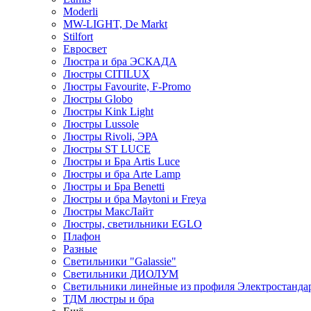
Moderli
MW-LIGHT, De Markt
Stilfort
Евросвет
Люстра и бра ЭСКАДА
Люстры CITILUX
Люстры Favourite, F-Promo
Люстры Globo
Люстры Kink Light
Люстры Lussole
Люстры Rivoli, ЭРА
Люстры ST LUCE
Люстры и Бра Artis Luce
Люстры и бра Arte Lamp
Люстры и Бра Benetti
Люстры и бра Maytoni и Freya
Люстры МаксЛайт
Люстры, светильники EGLO
Плафон
Разные
Светильники "Galassie"
Светильники ДИОЛУМ
Светильники линейные из профиля Электростандар
ТДМ люстры и бра