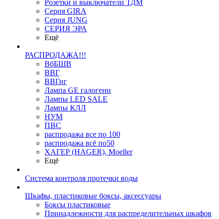
Розетки и выключатели ТДМ
Серия GIRA
Серия JUNG
СЕРИЯ ЭРА
Ещё
РАСПРОДАЖА!!!
ВбБШВ
ВВГ
ВВГнг
Лампа GE галогенн
Лампы LED SALE
Лампы КЛЛ
НУМ
ПВС
распродажа все по 100
распродажа всё по50
ХАГЕР (HAGER), Moeller
Ещё
Система контроля протечки воды
Шкафы, пластиковые боксы, аксессуары
Боксы пластиковые
Принадлежности для распределительных шкафов