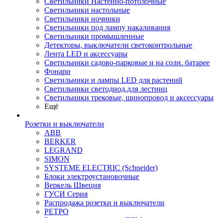
Светильники Настенно-потолочные
Светильники настольные
Светильники ночники
Светильники под лампу накаливания
Светильники промышленные
Детекторы, выключатели светоконтрольные
Лента LED и аксессуары
Светильники садово-парковые и на солн. батарее
Фонари
Светильники и лампы LED для растений
Светильники светодиод.для лестниц
Светильники трековые, шинопровод и аксессуары
Ещё
Розетки и выключатели
ABB
BERKER
LEGRAND
SIMON
SYSTEME ELECTRIC (Schneider)
Блоки электроустановочные
Веркель Швеция
ГУСИ Серия
Распродажа розетки и выключатели
РЕТРО