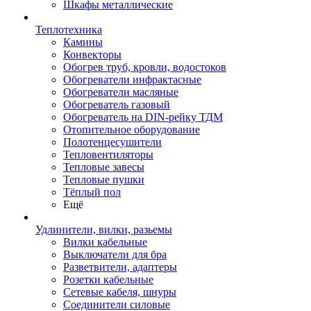
Шкафы металлические
Теплотехника
Камины
Конвекторы
Обогрев труб, кровли, водостоков
Обогреватели инфрактасные
Обогреватели масляные
Обогреватель газовый
Обогреватель на DIN-рейку ТДМ
Отопительное оборудование
Полотенцесушители
Тепловентиляторы
Тепловые завесы
Тепловые пушки
Тёплый пол
Ещё
Удлинители, вилки, разьемы
Вилки кабельные
Выключатели для бра
Разветвители, адаптеры
Розетки кабельные
Сетевые кабеля, шнуры
Соединители силовые