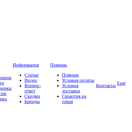
Информация
Помощь
Статьи
Помощь
пании
Видео
Условия оплаты
ти
Ещё
Вопрос-
Условия
Контакты
дники
ответ
доставки
сии
Скидки
Гарантия на
ика
Бренды
товар