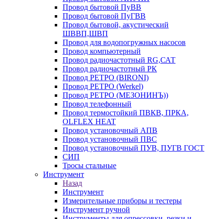
Провод бытовой ПуВВ
Провод бытовой ПуГВВ
Провод бытовой, акустический
ШВВП,ШВП
Провод для водопогружных насосов
Провод компьютерный
Провод радиочастотный RG,САТ
Провод радиочастотный РК
Провод РЕТРО (BIRONI)
Провод РЕТРО (Werkel)
Провод РЕТРО (МЕЗОНИНЪ))
Провод телефонный
Провод термостойкий ПВКВ, ПРКА,
OLFLEX HEAT
Провод установочный АПВ
Провод установочный ПВС
Провод установочный ПУВ, ПУГВ ГОСТ
СИП
Тросы стальные
Инструмент
Назад
Инструмент
Измерительные приборы и тестеры
Инструмент ручной
Инструменты для опрессовки, резки и