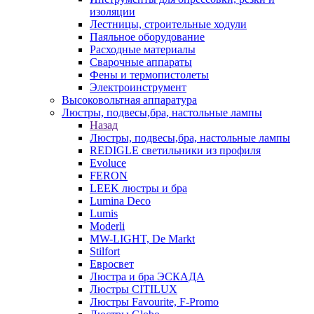
изоляции
Лестницы, строительные ходули
Паяльное оборудование
Расходные материалы
Сварочные аппараты
Фены и термопистолеты
Электроинструмент
Высоковольтная аппаратура
Люстры, подвесы,бра, настольные лампы
Назад
Люстры, подвесы,бра, настольные лампы
REDIGLE светильники из профиля
Evoluce
FERON
LEEK люстры и бра
Lumina Deco
Lumis
Moderli
MW-LIGHT, De Markt
Stilfort
Евросвет
Люстра и бра ЭСКАДА
Люстры CITILUX
Люстры Favourite, F-Promo