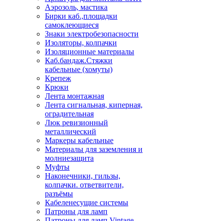
Аэрозоль, мастика
Бирки каб.,площадки
самоклеющиеся
Знаки электробезопасности
Изоляторы, колпачки
Изоляционные материалы
Каб.бандаж.Стяжки
кабельные (хомуты)
Крепеж
Крюки
Лента монтажная
Лента сигнальная, киперная,
оградительная
Люк ревизионный
металлический
Маркеры кабельные
Материалы для заземления и
молниезащита
Муфты
Наконечники, гильзы,
колпачки. ответвители,
разъёмы
Кабеленесущие системы
Патроны для ламп
Патроны для ламп Vintage