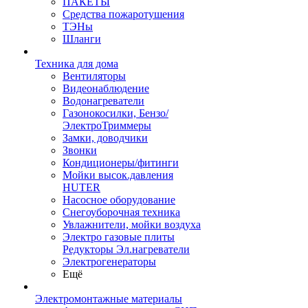
ПАКЕТЫ
Средства пожаротушения
ТЭНы
Шланги
Техника для дома
Вентиляторы
Видеонаблюдение
Водонагреватели
Газонокосилки, Бензо/
ЭлектроТриммеры
Замки, доводчики
Звонки
Кондиционеры/фитинги
Мойки высок.давления
HUTER
Насосное оборудование
Снегоуборочная техника
Увлажнители, мойки воздуха
Электро газовые плиты
Редукторы Эл.нагреватели
Электрогенераторы
Ещё
Электромонтажные материалы