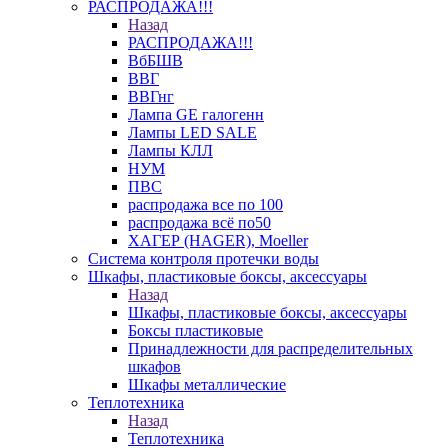
РАСПРОДАЖА!!!
Назад
РАСПРОДАЖА!!!
ВбБШВ
ВВГ
ВВГнг
Лампа GE галогенн
Лампы LED SALE
Лампы КЛЛ
НУМ
ПВС
распродажа все по 100
распродажа всё по50
ХАГЕР (HAGER), Moeller
Система контроля протечки воды
Шкафы, пластиковые боксы, аксессуары
Назад
Шкафы, пластиковые боксы, аксессуары
Боксы пластиковые
Принадлежности для распределительных
шкафов
Шкафы металлические
Теплотехника
Назад
Теплотехника