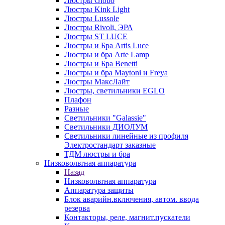
Люстры Globo
Люстры Kink Light
Люстры Lussole
Люстры Rivoli, ЭРА
Люстры ST LUCE
Люстры и Бра Artis Luce
Люстры и бра Arte Lamp
Люстры и Бра Benetti
Люстры и бра Maytoni и Freya
Люстры МаксЛайт
Люстры, светильники EGLO
Плафон
Разные
Светильники "Galassie"
Светильники ДИОЛУМ
Светильники линейные из профиля
Электростандарт заказные
ТДМ люстры и бра
Низковольтная аппаратура
Назад
Низковольтная аппаратура
Аппаратура защиты
Блок аварийн.включения, автом. ввода
резерва
Контакторы, реле, магнит.пускатели