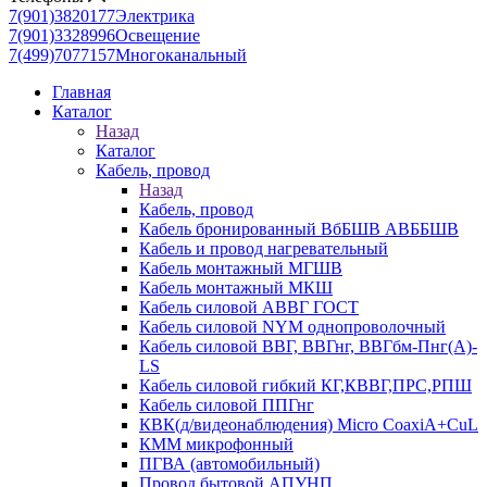
7(901)3820177
Электрика
7(901)3328996
Освещение
7(499)7077157
Многоканальный
Главная
Каталог
Назад
Каталог
Кабель, провод
Назад
Кабель, провод
Кабель бронированный ВбБШВ АВББШВ
Кабель и провод нагревательный
Кабель монтажный МГШВ
Кабель монтажный МКШ
Кабель силовой АВВГ ГОСТ
Кабель силовой NYM однопроволочный
Кабель силовой ВВГ, ВВГнг, ВВГбм-Пнг(А)-
LS
Кабель силовой гибкий КГ,КВВГ,ПРС,РПШ
Кабель силовой ППГнг
КВК(д/видеонаблюдения) Micro CoaxiA+CuL
КММ микрофонный
ПГВА (автомобильный)
Провод бытовой АПУНП