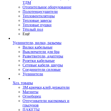
ТДМ
Отопительное оборудование
Полотенцесушители
Тепловентиляторы
Тепловые завесы
Тепловые пушки
Тёплый пол
Ещё
Удлинители, вилки, разьемы
Вилки кабельные
Выключатели для бра
Разветвители, адаптеры
Розетки кабельные
Сетевые кабеля, шнуры
Соединители силовые
Удлинители
Хоз. товары
ЗМ,крючки,клей,держатели
Магниты
Огнеборец
Отпугиватели насекомых и
грызунов
ПАКЕТЫ