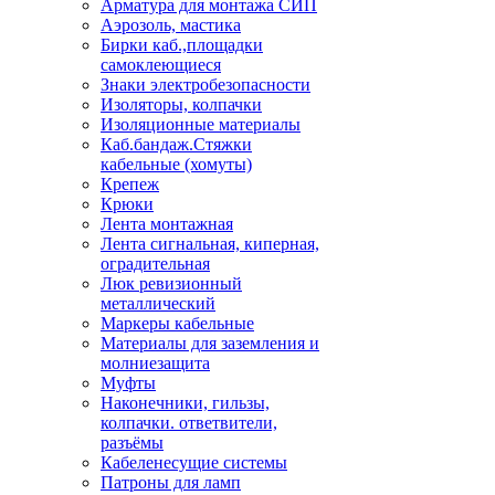
Арматура для монтажа СИП
Аэрозоль, мастика
Бирки каб.,площадки
самоклеющиеся
Знаки электробезопасности
Изоляторы, колпачки
Изоляционные материалы
Каб.бандаж.Стяжки
кабельные (хомуты)
Крепеж
Крюки
Лента монтажная
Лента сигнальная, киперная,
оградительная
Люк ревизионный
металлический
Маркеры кабельные
Материалы для заземления и
молниезащита
Муфты
Наконечники, гильзы,
колпачки. ответвители,
разъёмы
Кабеленесущие системы
Патроны для ламп