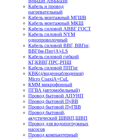
ВбБШВ АВББШВ
Кабель и провод
нагревательный
Кабель монтажный МГШВ
Кабель монтажный МКШ
Кабель силовой АВВГ ГОСТ
Кабель силовой NYM
однопроволочный
Кабель силовой ВВГ, ВВГнг,
ВВГбм-Пнг(А)-LS
Кабель силовой гибкий
КГ,КВВГ,ПРС,РПШ
Кабель силовой ППГнг
КВК(д/видеонаблюдения)
Micro CoaxiA+CuL
КММ микрофонный
ПГВА (автомобильный)
Провод бытовой АПУНП
Провод бытовой ПуВВ
Провод бытовой ПуГВВ
Провод бытовой,
акустический ШВВП,ШВП
Провод для водопогружных
насосов
Провод компьютерный