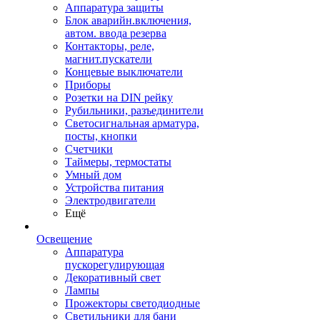
Аппаратура защиты
Блок аварийн.включения,
автом. ввода резерва
Контакторы, реле,
магнит.пускатели
Концевые выключатели
Приборы
Розетки на DIN рейку
Рубильники, разъединители
Светосигнальная арматура,
посты, кнопки
Счетчики
Таймеры, термостаты
Умный дом
Устройства питания
Электродвигатели
Ещё
Освещение
Аппаратура
пускорегулирующая
Декоративный свет
Лампы
Прожекторы светодиодные
Светильники для бани