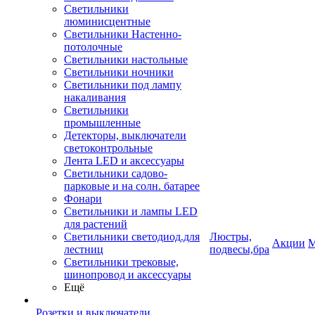
Светильники
люминисцентные
Светильники Настенно-
потолочные
Светильники настольные
Светильники ночники
Светильники под лампу
накаливания
Светильники
промышленные
Детекторы, выключатели
светоконтрольные
Лента LED и аксессуары
Светильники садово-
парковые и на солн. батарее
Фонари
Светильники и лампы LED
для растений
Светильники светодиод.для
Люстры,
Акции
М
лестниц
подвесы,бра
Светильники трековые,
шинопровод и аксессуары
Ещё
Розетки и выключатели