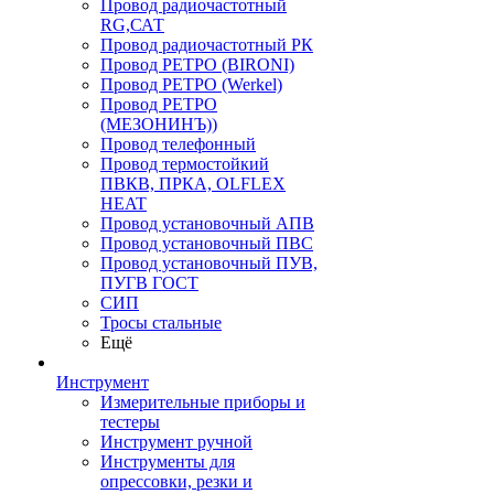
Провод радиочастотный
RG,САТ
Провод радиочастотный РК
Провод РЕТРО (BIRONI)
Провод РЕТРО (Werkel)
Провод РЕТРО
(МЕЗОНИНЪ))
Провод телефонный
Провод термостойкий
ПВКВ, ПРКА, OLFLEX
HEAT
Провод установочный АПВ
Провод установочный ПВС
Провод установочный ПУВ,
ПУГВ ГОСТ
СИП
Тросы стальные
Ещё
Инструмент
Измерительные приборы и
тестеры
Инструмент ручной
Инструменты для
опрессовки, резки и