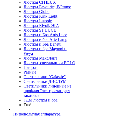
Люстры CITILUX
Люстры Favourite, F-Promo
Люстры Globo
Люстры Kink Light
Люстры Lussole
Люстры Rivoli, ЭРА
Люстры ST LUCE
Люстры и Бра Artis Luce
Люстры и бра Arte Lamp
Люстры и Бра Benetti
Люстры и бра Maytoni и
Freya
Люстры МаксЛайт
Люстры, светильники EGLO
Плафон
Разные
Светильники "Galassie"
Светильники ДИОЛУМ
Светильники линейные из
профиля Электростандарт
заказные
ТДМ люстры и бра
Ещё
Низковольтная аппаратура