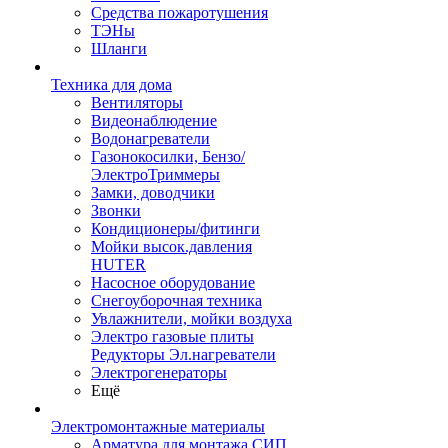
Средства пожаротушения
ТЭНы
Шланги
Техника для дома
Вентиляторы
Видеонаблюдение
Водонагреватели
Газонокосилки, Бензо/
ЭлектроТриммеры
Замки, доводчики
Звонки
Кондиционеры/фитинги
Мойки высок.давления
HUTER
Насосное оборудование
Снегоуборочная техника
Увлажнители, мойки воздуха
Электро газовые плиты
Редукторы Эл.нагреватели
Электрогенераторы
Ещё
Электромонтажные материалы
Арматура для монтажа СИП