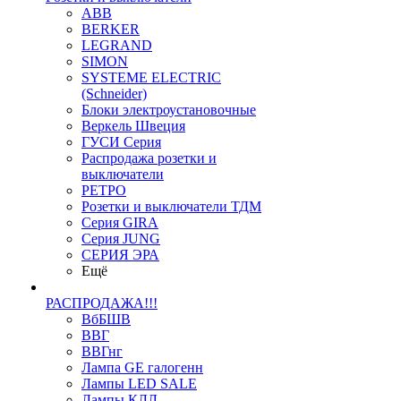
ABB
BERKER
LEGRAND
SIMON
SYSTEME ELECTRIC
(Schneider)
Блоки электроустановочные
Веркель Швеция
ГУСИ Серия
Распродажа розетки и
выключатели
РЕТРО
Розетки и выключатели ТДМ
Серия GIRA
Серия JUNG
СЕРИЯ ЭРА
Ещё
РАСПРОДАЖА!!!
ВбБШВ
ВВГ
ВВГнг
Лампа GE галогенн
Лампы LED SALE
Лампы КЛЛ