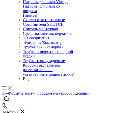
Патроны для ламп Vintage
Патроны для ламп со
шнуром
Пломбы
Сжимы ответвительные
Соединители SKOTCH
Спираль монтажная
Средства защиты, перчатки
ТВ соединения
Телефония/Компьютер
Трубка ХВТ (кембрик)
Трубки и перчатки холодной
усадки
Трубки термоусадочные
Коробки распаячные,
разветвительные,
установочные(подрозетники)
Ещё
Телефоны