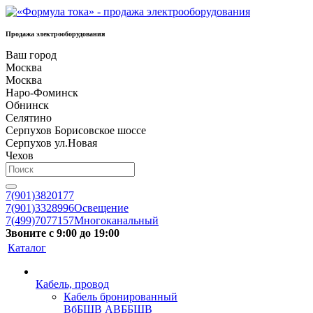
Продажа электрооборудования
Ваш город
Москва
Москва
Наро-Фоминск
Обнинск
Селятино
Серпухов Борисовское шоссе
Серпухов ул.Новая
Чехов
7(901)3820177
7(901)3328996
Освещение
7(499)7077157
Многоканальный
Звоните с 9:00 до 19:00
Каталог
Кабель, провод
Кабель бронированный
ВбБШВ АВББШВ