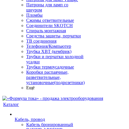
Патроны для ламп со
шнуром
Пломбы
Сжимы ответвительные
Соединители SKOTCH
Спираль монтажная
Средства защиты, перчатки
ТВ соединения
Телефония/Компьютер
Трубка ХВТ (кембрик)
Трубки и перчатки холодной
усадки
Трубки термоусадочные
Коробки распаячные,
разветвительные,
установочные(подрозетники)
Ещё
Каталог
Кабель, провод
Кабель бронированный