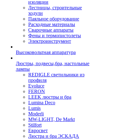
изоляции
Лестницы, строительные
ходули
Паяльное оборудование
Расходные материалы
Сварочные аппараты
Фены и термопистолеты
Электроинструмент
Высоковольтная аппаратура
Люстры, подвесы,бра, настольные
лампы
REDIGLE светильники из
профиля
Evoluce
FERON
LEEK люстры и бра
Lumina Deco
Lumis
Moderli
MW-LIGHT, De Markt
Stilfort
Евросвет
Люстра и бра ЭСКАДА