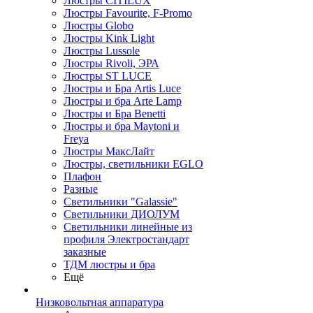
Люстры CITILUX
Люстры Favourite, F-Promo
Люстры Globo
Люстры Kink Light
Люстры Lussole
Люстры Rivoli, ЭРА
Люстры ST LUCE
Люстры и Бра Artis Luce
Люстры и бра Arte Lamp
Люстры и Бра Benetti
Люстры и бра Maytoni и
Freya
Люстры МаксЛайт
Люстры, светильники EGLO
Плафон
Разные
Светильники "Galassie"
Светильники ДИОЛУМ
Светильники линейные из
профиля Электростандарт
заказные
ТДМ люстры и бра
Ещё
Низковольтная аппаратура