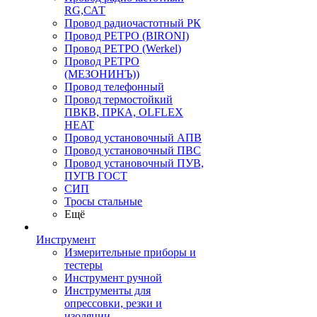
RG,САТ
Провод радиочастотный РК
Провод РЕТРО (BIRONI)
Провод РЕТРО (Werkel)
Провод РЕТРО
(МЕЗОНИНЪ))
Провод телефонный
Провод термостойкий
ПВКВ, ПРКА, OLFLEX
HEAT
Провод установочный АПВ
Провод установочный ПВС
Провод установочный ПУВ,
ПУГВ ГОСТ
СИП
Тросы стальные
Ещё
Инструмент
Измерительные приборы и
тестеры
Инструмент ручной
Инструменты для
опрессовки, резки и
изоляции