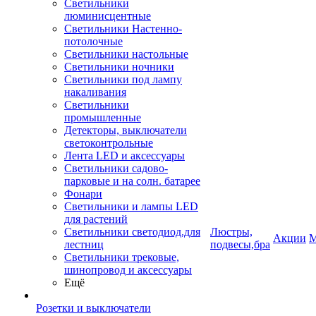
Светильники
люминисцентные
Светильники Настенно-
потолочные
Светильники настольные
Светильники ночники
Светильники под лампу
накаливания
Светильники
промышленные
Детекторы, выключатели
светоконтрольные
Лента LED и аксессуары
Светильники садово-
парковые и на солн. батарее
Фонари
Светильники и лампы LED
для растений
Светильники светодиод.для
Люстры,
Акции
М
лестниц
подвесы,бра
Светильники трековые,
шинопровод и аксессуары
Ещё
Розетки и выключатели