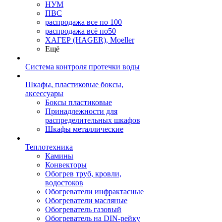
НУМ
ПВС
распродажа все по 100
распродажа всё по50
ХАГЕР (HAGER), Moeller
Ещё
Система контроля протечки воды
Шкафы, пластиковые боксы,
аксессуары
Боксы пластиковые
Принадлежности для
распределительных шкафов
Шкафы металлические
Теплотехника
Камины
Конвекторы
Обогрев труб, кровли,
водостоков
Обогреватели инфрактасные
Обогреватели масляные
Обогреватель газовый
Обогреватель на DIN-рейку