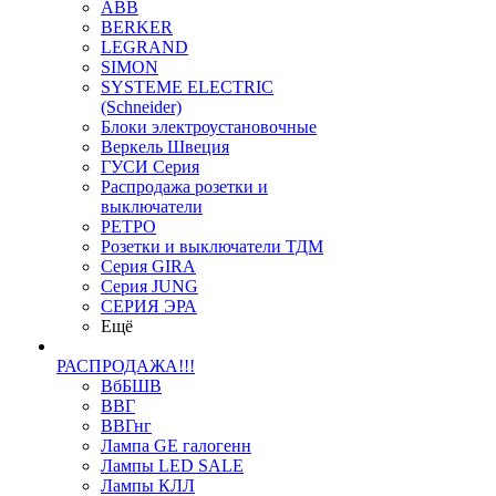
ABB
BERKER
LEGRAND
SIMON
SYSTEME ELECTRIC
(Schneider)
Блоки электроустановочные
Веркель Швеция
ГУСИ Серия
Распродажа розетки и
выключатели
РЕТРО
Розетки и выключатели ТДМ
Серия GIRA
Серия JUNG
СЕРИЯ ЭРА
Ещё
РАСПРОДАЖА!!!
ВбБШВ
ВВГ
ВВГнг
Лампа GE галогенн
Лампы LED SALE
Лампы КЛЛ