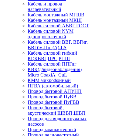
Кабель и провод
нагревательный
Кабель монтажный МГШВ
Кабель монтажный МКШ
Кабель силовой АВВГ ГОСТ
Кабель силовой NYM
однопроволочный
Кабель силовой ВВГ, ВВГнг,
ВВГбм-Пнг(А)-LS
Кабель силовой гибкий
КГ,КВВГ,ПРС,РПШ
Кабель силовой ППГнг
КВК(д/видеонаблюдения)
Micro CoaxiA+CuL
КММ микрофонный
ПГВА (автомобильный)
Провод бытовой АПУНП
Провод бытовой ПуВВ
Провод бытовой ПуГВВ
Провод бытовой,
акустический ШВВП,ШВП
Провод для водопогружных
насосов
Провод компьютерный
Провод радиочастотный