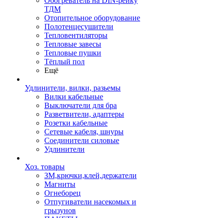
Обогреватель на DIN-рейку
ТДМ
Отопительное оборудование
Полотенцесушители
Тепловентиляторы
Тепловые завесы
Тепловые пушки
Тёплый пол
Ещё
Удлинители, вилки, разьемы
Вилки кабельные
Выключатели для бра
Разветвители, адаптеры
Розетки кабельные
Сетевые кабеля, шнуры
Соединители силовые
Удлинители
Хоз. товары
ЗМ,крючки,клей,держатели
Магниты
Огнеборец
Отпугиватели насекомых и
грызунов