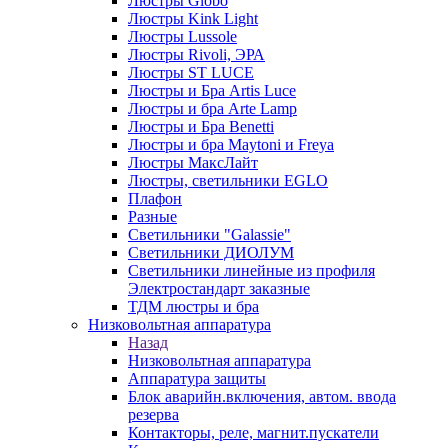
Люстры Globo
Люстры Kink Light
Люстры Lussole
Люстры Rivoli, ЭРА
Люстры ST LUCE
Люстры и Бра Artis Luce
Люстры и бра Arte Lamp
Люстры и Бра Benetti
Люстры и бра Maytoni и Freya
Люстры МаксЛайт
Люстры, светильники EGLO
Плафон
Разные
Светильники "Galassie"
Светильники ДИОЛУМ
Светильники линейные из профиля
Электростандарт заказные
ТДМ люстры и бра
Низковольтная аппаратура
Назад
Низковольтная аппаратура
Аппаратура защиты
Блок аварийн.включения, автом. ввода
резерва
Контакторы, реле, магнит.пускатели