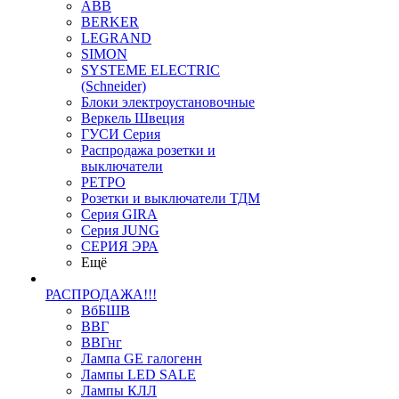
ABB
BERKER
LEGRAND
SIMON
SYSTEME ELECTRIC
(Schneider)
Блоки электроустановочные
Веркель Швеция
ГУСИ Серия
Распродажа розетки и
выключатели
РЕТРО
Розетки и выключатели ТДМ
Серия GIRA
Серия JUNG
СЕРИЯ ЭРА
Ещё
РАСПРОДАЖА!!!
ВбБШВ
ВВГ
ВВГнг
Лампа GE галогенн
Лампы LED SALE
Лампы КЛЛ