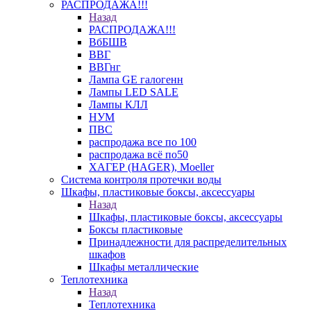
РАСПРОДАЖА!!!
Назад
РАСПРОДАЖА!!!
ВбБШВ
ВВГ
ВВГнг
Лампа GE галогенн
Лампы LED SALE
Лампы КЛЛ
НУМ
ПВС
распродажа все по 100
распродажа всё по50
ХАГЕР (HAGER), Moeller
Система контроля протечки воды
Шкафы, пластиковые боксы, аксессуары
Назад
Шкафы, пластиковые боксы, аксессуары
Боксы пластиковые
Принадлежности для распределительных
шкафов
Шкафы металлические
Теплотехника
Назад
Теплотехника