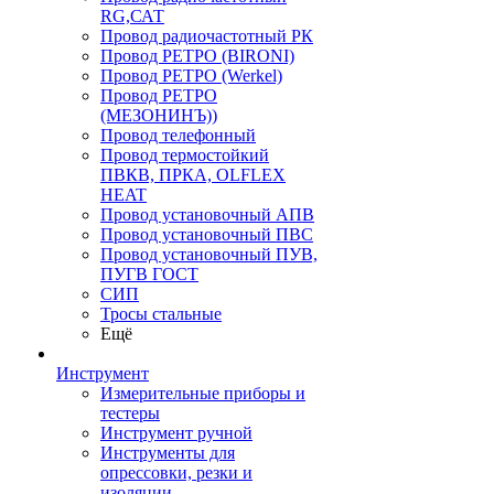
RG,САТ
Провод радиочастотный РК
Провод РЕТРО (BIRONI)
Провод РЕТРО (Werkel)
Провод РЕТРО
(МЕЗОНИНЪ))
Провод телефонный
Провод термостойкий
ПВКВ, ПРКА, OLFLEX
HEAT
Провод установочный АПВ
Провод установочный ПВС
Провод установочный ПУВ,
ПУГВ ГОСТ
СИП
Тросы стальные
Ещё
Инструмент
Измерительные приборы и
тестеры
Инструмент ручной
Инструменты для
опрессовки, резки и
изоляции