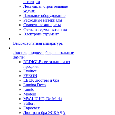
изоляции
Лестницы, строительные
ходули
Паяльное оборудование
Расходные материалы
Сварочные аппараты
Фены и термопистолеты
Электроинструмент
Высоковольтная аппаратура
Люстры, подвесы,бра, настольные
лампы
REDIGLE светильники из
профиля
Evoluce
FERON
LEEK люстры и бра
Lumina Deco
Lumis
Moderli
MW-LIGHT, De Markt
Stilfort
Евросвет
Люстра и бра ЭСКАДА