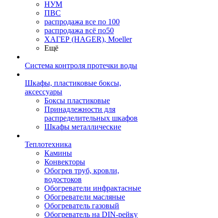
НУМ
ПВС
распродажа все по 100
распродажа всё по50
ХАГЕР (HAGER), Moeller
Ещё
Система контроля протечки воды
Шкафы, пластиковые боксы,
аксессуары
Боксы пластиковые
Принадлежности для
распределительных шкафов
Шкафы металлические
Теплотехника
Камины
Конвекторы
Обогрев труб, кровли,
водостоков
Обогреватели инфрактасные
Обогреватели масляные
Обогреватель газовый
Обогреватель на DIN-рейку