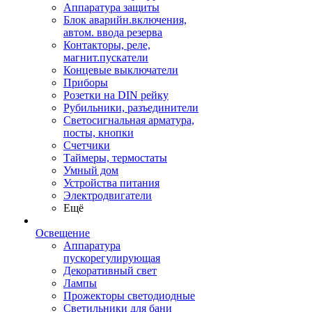
Аппаратура защиты
Блок аварийн.включения,
автом. ввода резерва
Контакторы, реле,
магнит.пускатели
Концевые выключатели
Приборы
Розетки на DIN рейку
Рубильники, разъединители
Светосигнальная арматура,
посты, кнопки
Счетчики
Таймеры, термостаты
Умный дом
Устройства питания
Электродвигатели
Ещё
Освещение
Аппаратура
пускорегулирующая
Декоративный свет
Лампы
Прожекторы светодиодные
Светильники для бани