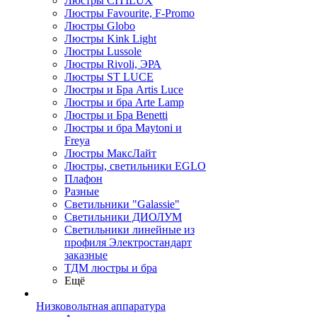
Люстры CITILUX
Люстры Favourite, F-Promo
Люстры Globo
Люстры Kink Light
Люстры Lussole
Люстры Rivoli, ЭРА
Люстры ST LUCE
Люстры и Бра Artis Luce
Люстры и бра Arte Lamp
Люстры и Бра Benetti
Люстры и бра Maytoni и
Freya
Люстры МаксЛайт
Люстры, светильники EGLO
Плафон
Разные
Светильники "Galassie"
Светильники ДИОЛУМ
Светильники линейные из
профиля Электростандарт
заказные
ТДМ люстры и бра
Ещё
Низковольтная аппаратура