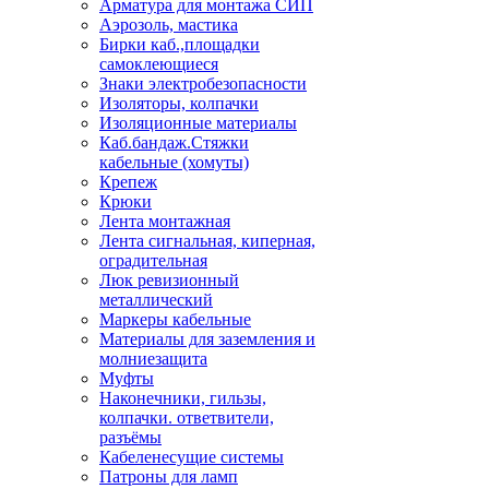
Арматура для монтажа СИП
Аэрозоль, мастика
Бирки каб.,площадки
самоклеющиеся
Знаки электробезопасности
Изоляторы, колпачки
Изоляционные материалы
Каб.бандаж.Стяжки
кабельные (хомуты)
Крепеж
Крюки
Лента монтажная
Лента сигнальная, киперная,
оградительная
Люк ревизионный
металлический
Маркеры кабельные
Материалы для заземления и
молниезащита
Муфты
Наконечники, гильзы,
колпачки. ответвители,
разъёмы
Кабеленесущие системы
Патроны для ламп