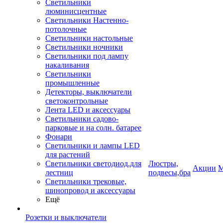
Светильники
люминисцентные
Светильники Настенно-
потолочные
Светильники настольные
Светильники ночники
Светильники под лампу
накаливания
Светильники
промышленные
Детекторы, выключатели
светоконтрольные
Лента LED и аксессуары
Светильники садово-
парковые и на солн. батарее
Фонари
Светильники и лампы LED
для растений
Светильники светодиод.для
Люстры,
Акции
М
лестниц
подвесы,бра
Светильники трековые,
шинопровод и аксессуары
Ещё
Розетки и выключатели