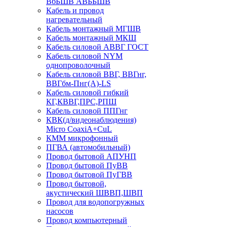
ВбБШВ АВББШВ
Кабель и провод
нагревательный
Кабель монтажный МГШВ
Кабель монтажный МКШ
Кабель силовой АВВГ ГОСТ
Кабель силовой NYM
однопроволочный
Кабель силовой ВВГ, ВВГнг,
ВВГбм-Пнг(А)-LS
Кабель силовой гибкий
КГ,КВВГ,ПРС,РПШ
Кабель силовой ППГнг
КВК(д/видеонаблюдения)
Micro CoaxiA+CuL
КММ микрофонный
ПГВА (автомобильный)
Провод бытовой АПУНП
Провод бытовой ПуВВ
Провод бытовой ПуГВВ
Провод бытовой,
акустический ШВВП,ШВП
Провод для водопогружных
насосов
Провод компьютерный