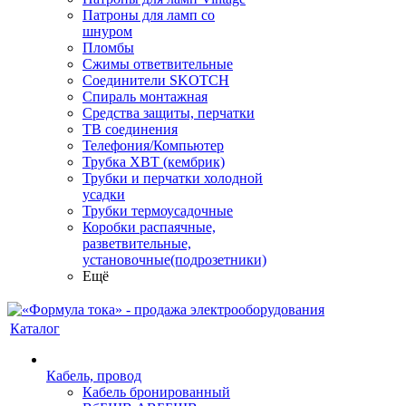
Патроны для ламп со
шнуром
Пломбы
Сжимы ответвительные
Соединители SKOTCH
Спираль монтажная
Средства защиты, перчатки
ТВ соединения
Телефония/Компьютер
Трубка ХВТ (кембрик)
Трубки и перчатки холодной
усадки
Трубки термоусадочные
Коробки распаячные,
разветвительные,
установочные(подрозетники)
Ещё
Каталог
Кабель, провод
Кабель бронированный