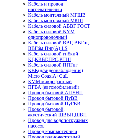
Кабель и провод
нагревательный
Кабель монтажный МГШВ
Кабель монтажный МКШ
Кабель силовой АВВГ ГОСТ
Кабель силовой NYM
однопроволочный
Кабель силовой ВВГ, ВВГнг,
ВВГбм-Пнг(А)-LS
Кабель силовой гибкий
КГ,КВВГ,ПРС,РПШ
Кабель силовой ППГнг
КВК(д/видеонаблюдения)
Micro CoaxiA+CuL
КММ микрофонный
ПГВА (автомобильный)
Провод бытовой АПУНП
Провод бытовой ПуВВ
Провод бытовой ПуГВВ
Провод бытовой,
акустический ШВВП,ШВП
Провод для водопогружных
насосов
Провод компьютерный
Провод радиочастотный