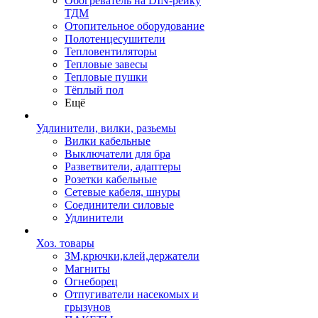
Обогреватель на DIN-рейку
ТДМ
Отопительное оборудование
Полотенцесушители
Тепловентиляторы
Тепловые завесы
Тепловые пушки
Тёплый пол
Ещё
Удлинители, вилки, разьемы
Вилки кабельные
Выключатели для бра
Разветвители, адаптеры
Розетки кабельные
Сетевые кабеля, шнуры
Соединители силовые
Удлинители
Хоз. товары
ЗМ,крючки,клей,держатели
Магниты
Огнеборец
Отпугиватели насекомых и
грызунов