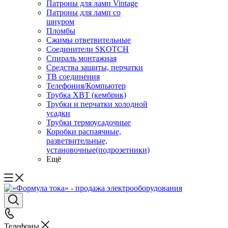
Патроны для ламп Vintage
Патроны для ламп со
шнуром
Пломбы
Сжимы ответвительные
Соединители SKOTCH
Спираль монтажная
Средства защиты, перчатки
ТВ соединения
Телефония/Компьютер
Трубка ХВТ (кембрик)
Трубки и перчатки холодной
усадки
Трубки термоусадочные
Коробки распаячные,
разветвительные,
установочные(подрозетники)
Ещё
Телефоны