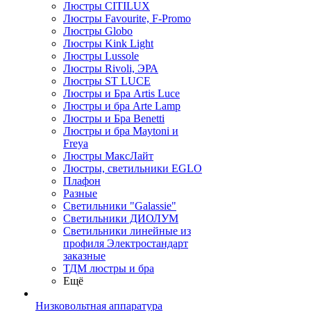
Люстры CITILUX
Люстры Favourite, F-Promo
Люстры Globo
Люстры Kink Light
Люстры Lussole
Люстры Rivoli, ЭРА
Люстры ST LUCE
Люстры и Бра Artis Luce
Люстры и бра Arte Lamp
Люстры и Бра Benetti
Люстры и бра Maytoni и
Freya
Люстры МаксЛайт
Люстры, светильники EGLO
Плафон
Разные
Светильники "Galassie"
Светильники ДИОЛУМ
Светильники линейные из
профиля Электростандарт
заказные
ТДМ люстры и бра
Ещё
Низковольтная аппаратура