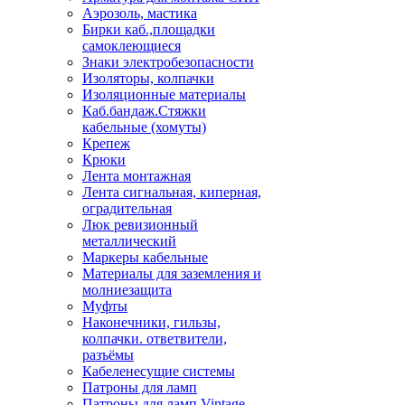
Аэрозоль, мастика
Бирки каб.,площадки
самоклеющиеся
Знаки электробезопасности
Изоляторы, колпачки
Изоляционные материалы
Каб.бандаж.Стяжки
кабельные (хомуты)
Крепеж
Крюки
Лента монтажная
Лента сигнальная, киперная,
оградительная
Люк ревизионный
металлический
Маркеры кабельные
Материалы для заземления и
молниезащита
Муфты
Наконечники, гильзы,
колпачки. ответвители,
разъёмы
Кабеленесущие системы
Патроны для ламп
Патроны для ламп Vintage