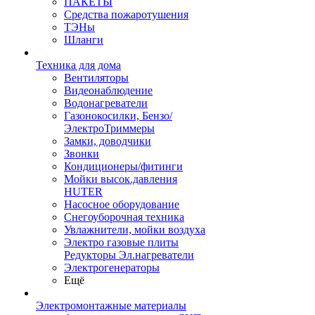
ПАКЕТЫ
Средства пожаротушения
ТЭНы
Шланги
Техника для дома
Вентиляторы
Видеонаблюдение
Водонагреватели
Газонокосилки, Бензо/
ЭлектроТриммеры
Замки, доводчики
Звонки
Кондиционеры/фитинги
Мойки высок.давления
HUTER
Насосное оборудование
Снегоуборочная техника
Увлажнители, мойки воздуха
Электро газовые плиты
Редукторы Эл.нагреватели
Электрогенераторы
Ещё
Электромонтажные материалы