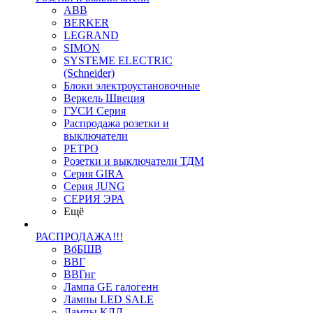
ABB
BERKER
LEGRAND
SIMON
SYSTEME ELECTRIC
(Schneider)
Блоки электроустановочные
Веркель Швеция
ГУСИ Серия
Распродажа розетки и
выключатели
РЕТРО
Розетки и выключатели ТДМ
Серия GIRA
Серия JUNG
СЕРИЯ ЭРА
Ещё
РАСПРОДАЖА!!!
ВбБШВ
ВВГ
ВВГнг
Лампа GE галогенн
Лампы LED SALE
Лампы КЛЛ