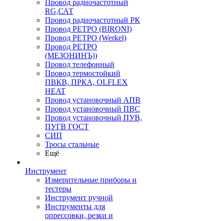
Провод радиочастотный
RG,САТ
Провод радиочастотный РК
Провод РЕТРО (BIRONI)
Провод РЕТРО (Werkel)
Провод РЕТРО
(МЕЗОНИНЪ))
Провод телефонный
Провод термостойкий
ПВКВ, ПРКА, OLFLEX
HEAT
Провод установочный АПВ
Провод установочный ПВС
Провод установочный ПУВ,
ПУГВ ГОСТ
СИП
Тросы стальные
Ещё
Инструмент
Измерительные приборы и
тестеры
Инструмент ручной
Инструменты для
опрессовки, резки и