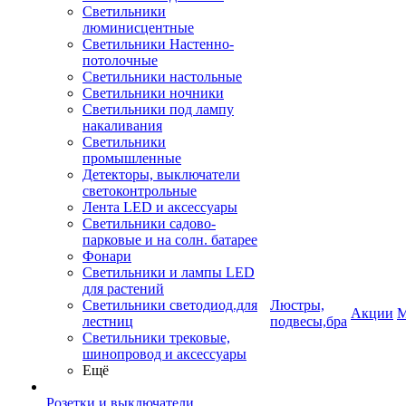
Светильники
люминисцентные
Светильники Настенно-
потолочные
Светильники настольные
Светильники ночники
Светильники под лампу
накаливания
Светильники
промышленные
Детекторы, выключатели
светоконтрольные
Лента LED и аксессуары
Светильники садово-
парковые и на солн. батарее
Фонари
Светильники и лампы LED
для растений
Светильники светодиод.для
Люстры,
Акции
М
лестниц
подвесы,бра
Светильники трековые,
шинопровод и аксессуары
Ещё
Розетки и выключатели