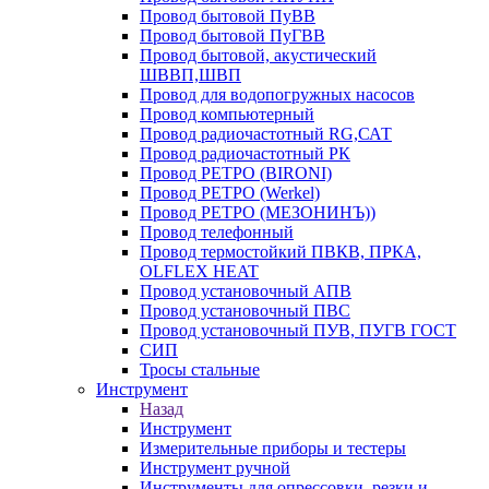
Провод бытовой ПуВВ
Провод бытовой ПуГВВ
Провод бытовой, акустический
ШВВП,ШВП
Провод для водопогружных насосов
Провод компьютерный
Провод радиочастотный RG,САТ
Провод радиочастотный РК
Провод РЕТРО (BIRONI)
Провод РЕТРО (Werkel)
Провод РЕТРО (МЕЗОНИНЪ))
Провод телефонный
Провод термостойкий ПВКВ, ПРКА,
OLFLEX HEAT
Провод установочный АПВ
Провод установочный ПВС
Провод установочный ПУВ, ПУГВ ГОСТ
СИП
Тросы стальные
Инструмент
Назад
Инструмент
Измерительные приборы и тестеры
Инструмент ручной
Инструменты для опрессовки, резки и