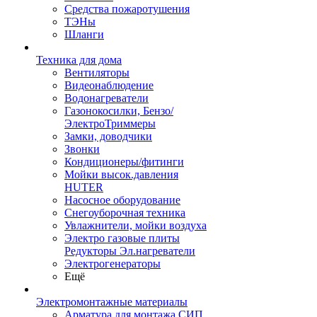
Средства пожаротушения
ТЭНы
Шланги
Техника для дома
Вентиляторы
Видеонаблюдение
Водонагреватели
Газонокосилки, Бензо/
ЭлектроТриммеры
Замки, доводчики
Звонки
Кондиционеры/фитинги
Мойки высок.давления
HUTER
Насосное оборудование
Снегоуборочная техника
Увлажнители, мойки воздуха
Электро газовые плиты
Редукторы Эл.нагреватели
Электрогенераторы
Ещё
Электромонтажные материалы
Арматура для монтажа СИП