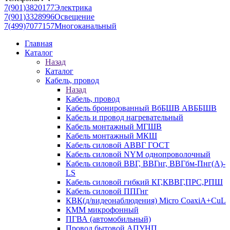
7(901)3820177
Электрика
7(901)3328996
Освещение
7(499)7077157
Многоканальный
Главная
Каталог
Назад
Каталог
Кабель, провод
Назад
Кабель, провод
Кабель бронированный ВбБШВ АВББШВ
Кабель и провод нагревательный
Кабель монтажный МГШВ
Кабель монтажный МКШ
Кабель силовой АВВГ ГОСТ
Кабель силовой NYM однопроволочный
Кабель силовой ВВГ, ВВГнг, ВВГбм-Пнг(А)-
LS
Кабель силовой гибкий КГ,КВВГ,ПРС,РПШ
Кабель силовой ППГнг
КВК(д/видеонаблюдения) Micro CoaxiA+CuL
КММ микрофонный
ПГВА (автомобильный)
Провод бытовой АПУНП