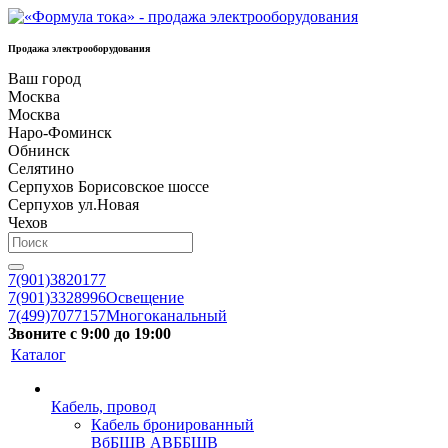
Продажа электрооборудования
Ваш город
Москва
Москва
Наро-Фоминск
Обнинск
Селятино
Серпухов Борисовское шоссе
Серпухов ул.Новая
Чехов
7(901)3820177
7(901)3328996
Освещение
7(499)7077157
Многоканальный
Звоните с 9:00 до 19:00
Каталог
Кабель, провод
Кабель бронированный
ВбБШВ АВББШВ