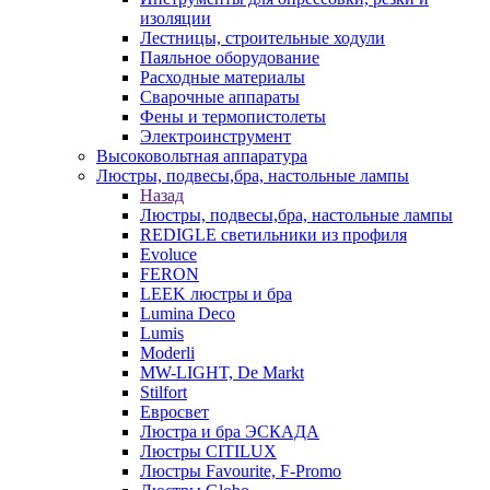
изоляции
Лестницы, строительные ходули
Паяльное оборудование
Расходные материалы
Сварочные аппараты
Фены и термопистолеты
Электроинструмент
Высоковольтная аппаратура
Люстры, подвесы,бра, настольные лампы
Назад
Люстры, подвесы,бра, настольные лампы
REDIGLE светильники из профиля
Evoluce
FERON
LEEK люстры и бра
Lumina Deco
Lumis
Moderli
MW-LIGHT, De Markt
Stilfort
Евросвет
Люстра и бра ЭСКАДА
Люстры CITILUX
Люстры Favourite, F-Promo