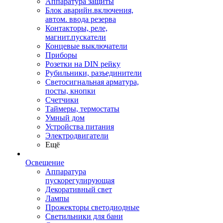
Аппаратура защиты
Блок аварийн.включения,
автом. ввода резерва
Контакторы, реле,
магнит.пускатели
Концевые выключатели
Приборы
Розетки на DIN рейку
Рубильники, разъединители
Светосигнальная арматура,
посты, кнопки
Счетчики
Таймеры, термостаты
Умный дом
Устройства питания
Электродвигатели
Ещё
Освещение
Аппаратура
пускорегулирующая
Декоративный свет
Лампы
Прожекторы светодиодные
Светильники для бани