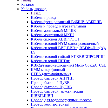
Назад
Каталог
Кабель, провод
Назад
Кабель, провод
Кабель бронированный ВбБШВ АВББШВ
Кабель и провод нагревательный
Кабель монтажный МГШВ
Кабель монтажный МКШ
Кабель силовой АВВГ ГОСТ
Кабель силовой NYM однопроволочный
Кабель силовой ВВГ, ВВГнг, ВВГбм-Пнг(А)-
LS
Кабель силовой гибкий КГ,КВВГ,ПРС,РПШ
Кабель силовой ППГнг
КВК(д/видеонаблюдения) Micro CoaxiA+CuL
КММ микрофонный
ПГВА (автомобильный)
Провод бытовой АПУНП
Провод бытовой ПуВВ
Провод бытовой ПуГВВ
Провод бытовой, акустический
ШВВП,ШВП
Провод для водопогружных насосов
Провод компьютерный