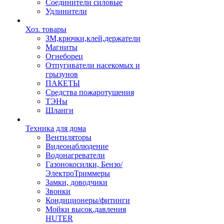
Соединители силовые
Удлинители
Хоз. товары
ЗМ,крючки,клей,держатели
Магниты
Огнеборец
Отпугиватели насекомых и
грызунов
ПАКЕТЫ
Средства пожаротушения
ТЭНы
Шланги
Техника для дома
Вентиляторы
Видеонаблюдение
Водонагреватели
Газонокосилки, Бензо/
ЭлектроТриммеры
Замки, доводчики
Звонки
Кондиционеры/фитинги
Мойки высок.давления
HUTER