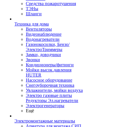
Средства пожаротушения
ТЭНы
Шланги
Техника для дома
Вентиляторы
Видеонаблюдение
Водонагреватели
Газонокосилки, Бензо/
ЭлектроТриммеры
Замки, доводчики
Звонки
Кондиционеры/фитинги
Мойки высок.давления
HUTER
Насосное оборудование
Снегоуборочная техника
Увлажнители, мойки воздуха
Электро газовые плиты
Редукторы Эл.нагреватели
Электрогенераторы
Ещё
Электромонтажные материалы
Арматура для монтажа СИП