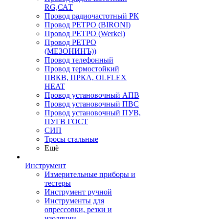
RG,САТ
Провод радиочастотный РК
Провод РЕТРО (BIRONI)
Провод РЕТРО (Werkel)
Провод РЕТРО
(МЕЗОНИНЪ))
Провод телефонный
Провод термостойкий
ПВКВ, ПРКА, OLFLEX
HEAT
Провод установочный АПВ
Провод установочный ПВС
Провод установочный ПУВ,
ПУГВ ГОСТ
СИП
Тросы стальные
Ещё
Инструмент
Измерительные приборы и
тестеры
Инструмент ручной
Инструменты для
опрессовки, резки и
изоляции