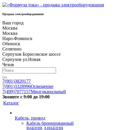
Продажа электрооборудования
Ваш город
Москва
Москва
Наро-Фоминск
Обнинск
Селятино
Серпухов Борисовское шоссе
Серпухов ул.Новая
Чехов
7(901)3820177
7(901)3328996
Освещение
7(499)7077157
Многоканальный
Звоните с 9:00 до 19:00
Каталог
Кабель, провод
Кабель бронированный
ВбБШВ АВББШВ