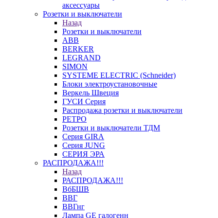
аксессуары
Розетки и выключатели
Назад
Розетки и выключатели
ABB
BERKER
LEGRAND
SIMON
SYSTEME ELECTRIC (Schneider)
Блоки электроустановочные
Веркель Швеция
ГУСИ Серия
Распродажа розетки и выключатели
РЕТРО
Розетки и выключатели ТДМ
Серия GIRA
Серия JUNG
СЕРИЯ ЭРА
РАСПРОДАЖА!!!
Назад
РАСПРОДАЖА!!!
ВбБШВ
ВВГ
ВВГнг
Лампа GE галогенн