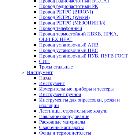
Провод радиочастотный RG,САТ
Провод радиочастотный РК
Провод РЕТРО (BIRONI)
Провод РЕТРО (Werkel)
Провод РЕТРО (МЕЗОНИНЪ))
Провод телефонный
Провод термостойкий ПВКВ, ПРКА,
OLFLEX HEAT
Провод установочный АПВ
Провод установочный ПВС
Провод установочный ПУВ, ПУГВ ГОСТ
СИП
Тросы стальные
Инструмент
Назад
Инструмент
Измерительные приборы и тестеры
Инструмент ручной
Инструменты для опрессовки, резки и
изоляции
Лестницы, строительные ходули
Паяльное оборудование
Расходные материалы
Сварочные аппараты
Фены и термопистолеты