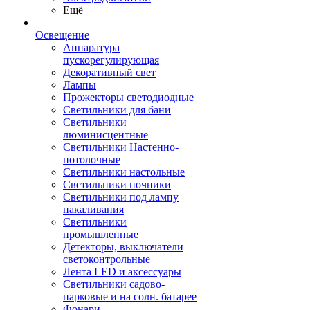
Ещё
Освещение
Аппаратура
пускорегулирующая
Декоративный свет
Лампы
Прожекторы светодиодные
Светильники для бани
Светильники
люминисцентные
Светильники Настенно-
потолочные
Светильники настольные
Светильники ночники
Светильники под лампу
накаливания
Светильники
промышленные
Детекторы, выключатели
светоконтрольные
Лента LED и аксессуары
Светильники садово-
парковые и на солн. батарее
Фонари