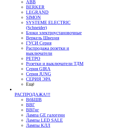
ABB
BERKER
LEGRAND
SIMON
SYSTEME ELECTRIC
(Schneider)
Блоки электроустановочные
Веркель Швеция
ГУСИ Серия
Распродажа розетки и
выключатели
РЕТРО
Розетки и выключатели ТДМ
Серия GIRA
Серия JUNG
СЕРИЯ ЭРА
Ещё
РАСПРОДАЖА!!!
ВбБШВ
ВВГ
ВВГнг
Лампа GE галогенн
Лампы LED SALE
Лампы КЛЛ