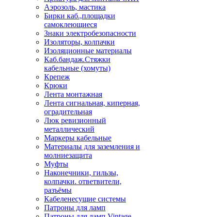
Аэрозоль, мастика
Бирки каб.,площадки
самоклеющиеся
Знаки электробезопасности
Изоляторы, колпачки
Изоляционные материалы
Каб.бандаж.Стяжки
кабельные (хомуты)
Крепеж
Крюки
Лента монтажная
Лента сигнальная, киперная,
оградительная
Люк ревизионный
металлический
Маркеры кабельные
Материалы для заземления и
молниезащита
Муфты
Наконечники, гильзы,
колпачки. ответвители,
разъёмы
Кабеленесущие системы
Патроны для ламп
Патроны для ламп Vintage