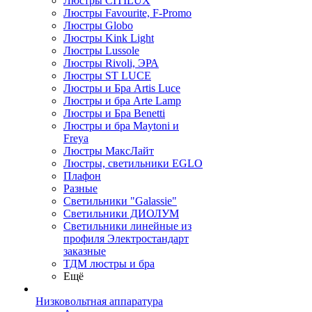
Люстры CITILUX
Люстры Favourite, F-Promo
Люстры Globo
Люстры Kink Light
Люстры Lussole
Люстры Rivoli, ЭРА
Люстры ST LUCE
Люстры и Бра Artis Luce
Люстры и бра Arte Lamp
Люстры и Бра Benetti
Люстры и бра Maytoni и
Freya
Люстры МаксЛайт
Люстры, светильники EGLO
Плафон
Разные
Светильники "Galassie"
Светильники ДИОЛУМ
Светильники линейные из
профиля Электростандарт
заказные
ТДМ люстры и бра
Ещё
Низковольтная аппаратура