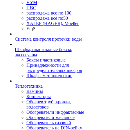
НУМ
ПВС
распродажа все по 100
распродажа всё по50
ХАГЕР (HAGER), Moeller
Ещё
Система контроля протечки воды
Шкафы, пластиковые боксы,
аксессуары
Боксы пластиковые
Принадлежности для
распределительных шкафов
Шкафы металлические
Теплотехника
Камины
Конвекторы
Обогрев труб, кровли,
водостоков
Обогреватели инфрактасные
Обогреватели масляные
Обогреватель газовый
Обогреватель на DIN-рейку