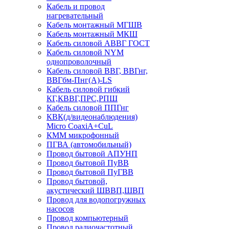
Кабель и провод
нагревательный
Кабель монтажный МГШВ
Кабель монтажный МКШ
Кабель силовой АВВГ ГОСТ
Кабель силовой NYM
однопроволочный
Кабель силовой ВВГ, ВВГнг,
ВВГбм-Пнг(А)-LS
Кабель силовой гибкий
КГ,КВВГ,ПРС,РПШ
Кабель силовой ППГнг
КВК(д/видеонаблюдения)
Micro CoaxiA+CuL
КММ микрофонный
ПГВА (автомобильный)
Провод бытовой АПУНП
Провод бытовой ПуВВ
Провод бытовой ПуГВВ
Провод бытовой,
акустический ШВВП,ШВП
Провод для водопогружных
насосов
Провод компьютерный
Провод радиочастотный