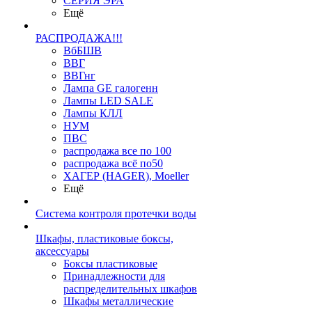
СЕРИЯ ЭРА
Ещё
РАСПРОДАЖА!!!
ВбБШВ
ВВГ
ВВГнг
Лампа GE галогенн
Лампы LED SALE
Лампы КЛЛ
НУМ
ПВС
распродажа все по 100
распродажа всё по50
ХАГЕР (HAGER), Moeller
Ещё
Система контроля протечки воды
Шкафы, пластиковые боксы,
аксессуары
Боксы пластиковые
Принадлежности для
распределительных шкафов
Шкафы металлические