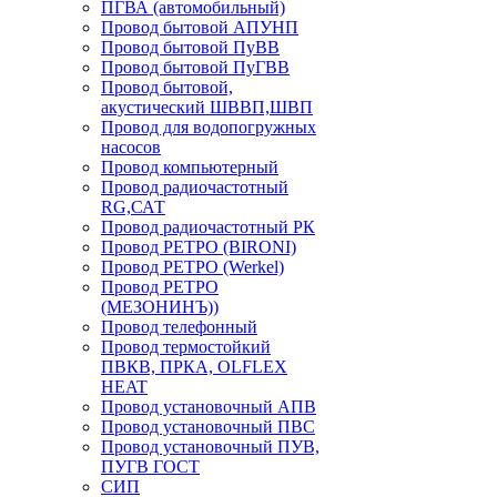
ПГВА (автомобильный)
Провод бытовой АПУНП
Провод бытовой ПуВВ
Провод бытовой ПуГВВ
Провод бытовой,
акустический ШВВП,ШВП
Провод для водопогружных
насосов
Провод компьютерный
Провод радиочастотный
RG,САТ
Провод радиочастотный РК
Провод РЕТРО (BIRONI)
Провод РЕТРО (Werkel)
Провод РЕТРО
(МЕЗОНИНЪ))
Провод телефонный
Провод термостойкий
ПВКВ, ПРКА, OLFLEX
HEAT
Провод установочный АПВ
Провод установочный ПВС
Провод установочный ПУВ,
ПУГВ ГОСТ
СИП