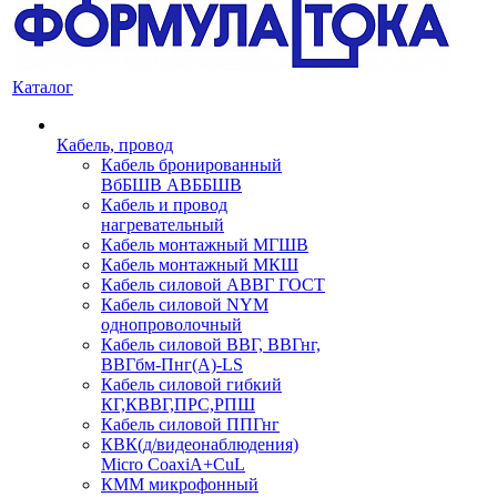
Каталог
Кабель, провод
Кабель бронированный
ВбБШВ АВББШВ
Кабель и провод
нагревательный
Кабель монтажный МГШВ
Кабель монтажный МКШ
Кабель силовой АВВГ ГОСТ
Кабель силовой NYM
однопроволочный
Кабель силовой ВВГ, ВВГнг,
ВВГбм-Пнг(А)-LS
Кабель силовой гибкий
КГ,КВВГ,ПРС,РПШ
Кабель силовой ППГнг
КВК(д/видеонаблюдения)
Micro CoaxiA+CuL
КММ микрофонный