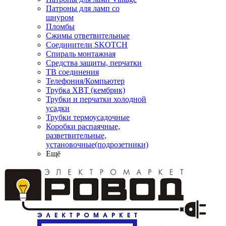
Патроны для ламп со
шнуром
Пломбы
Сжимы ответвительные
Соединители SKOTCH
Спираль монтажная
Средства защиты, перчатки
ТВ соединения
Телефония/Компьютер
Трубка ХВТ (кембрик)
Трубки и перчатки холодной
усадки
Трубки термоусадочные
Коробки распаячные,
разветвительные,
установочные(подрозетники)
Ещё