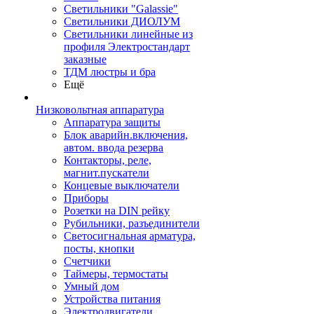
Светильники "Galassie"
Светильники ДИОЛУМ
Светильники линейные из
профиля Электростандарт
заказные
ТДМ люстры и бра
Ещё
Низковольтная аппаратура
Аппаратура защиты
Блок аварийн.включения,
автом. ввода резерва
Контакторы, реле,
магнит.пускатели
Концевые выключатели
Приборы
Розетки на DIN рейку
Рубильники, разъединители
Светосигнальная арматура,
посты, кнопки
Счетчики
Таймеры, термостаты
Умный дом
Устройства питания
Электродвигатели