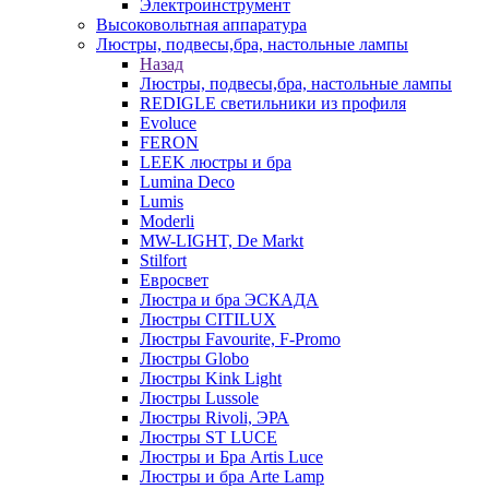
Электроинструмент
Высоковольтная аппаратура
Люстры, подвесы,бра, настольные лампы
Назад
Люстры, подвесы,бра, настольные лампы
REDIGLE светильники из профиля
Evoluce
FERON
LEEK люстры и бра
Lumina Deco
Lumis
Moderli
MW-LIGHT, De Markt
Stilfort
Евросвет
Люстра и бра ЭСКАДА
Люстры CITILUX
Люстры Favourite, F-Promo
Люстры Globo
Люстры Kink Light
Люстры Lussole
Люстры Rivoli, ЭРА
Люстры ST LUCE
Люстры и Бра Artis Luce
Люстры и бра Arte Lamp