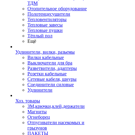
ТДМ
Отопительное оборудование
Полотенцесушители
Тепловентиляторы
Тепловые завесы
Тепловые пушки
Тёплый пол
Ещё
Удлинители, вилки, разьемы
Вилки кабельные
Выключатели для бра
Разветвители, адаптеры
Розетки кабельные
Сетевые кабеля, шнуры
Соединители силовые
Удлинители
Хоз. товары
ЗМ,крючки,клей,держатели
Магниты
Огнеборец
Отпугиватели насекомых и
грызунов
ПАКЕТЫ