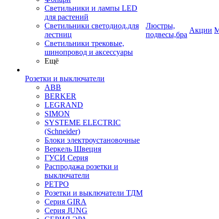
Светильники и лампы LED
для растений
Светильники светодиод.для
Люстры,
Акции
М
лестниц
подвесы,бра
Светильники трековые,
шинопровод и аксессуары
Ещё
Розетки и выключатели
ABB
BERKER
LEGRAND
SIMON
SYSTEME ELECTRIC
(Schneider)
Блоки электроустановочные
Веркель Швеция
ГУСИ Серия
Распродажа розетки и
выключатели
РЕТРО
Розетки и выключатели ТДМ
Серия GIRA
Серия JUNG