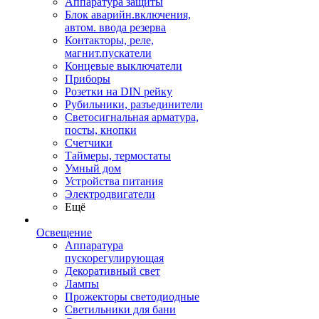
Аппаратура защиты
Блок аварийн.включения,
автом. ввода резерва
Контакторы, реле,
магнит.пускатели
Концевые выключатели
Приборы
Розетки на DIN рейку
Рубильники, разъединители
Светосигнальная арматура,
посты, кнопки
Счетчики
Таймеры, термостаты
Умный дом
Устройства питания
Электродвигатели
Ещё
Освещение
Аппаратура
пускорегулирующая
Декоративный свет
Лампы
Прожекторы светодиодные
Светильники для бани