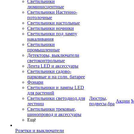
Светильники
люминисцентные
Светильники Настенно-
потолочные
Светильники настольные
Светильники ночники
Светильники под лампу
накаливания
Светильники
промышленные
Детекторы, выключатели
светоконтрольные
Лента LED и аксессуары
Светильники садово-
парковые и на солн. батарее
Фонари
Светильники и лампы LED
для растений
Светильники светодиод.для
Люстры,
Акции
М
лестниц
подвесы,бра
Светильники трековые,
шинопровод и аксессуары
Ещё
Розетки и выключатели