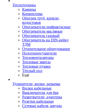
Теплотехника
Камины
Конвекторы
Обогрев труб, кровли,
водостоков
Обогреватели инфрактасные
Обогреватели масляные
Обогреватель газовый
Обогреватель на DIN-рейку
ТДМ
Отопительное оборудование
Полотенцесушители
Тепловентиляторы
Тепловые завесы
Тепловые пушки
Тёплый пол
Ещё
Удлинители, вилки, разьемы
Вилки кабельные
Выключатели для бра
Разветвители, адаптеры
Розетки кабельные
Сетевые кабеля, шнуры