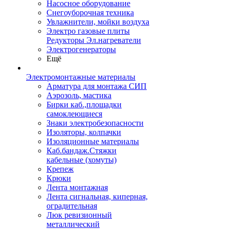
Насосное оборудование
Снегоуборочная техника
Увлажнители, мойки воздуха
Электро газовые плиты
Редукторы Эл.нагреватели
Электрогенераторы
Ещё
Электромонтажные материалы
Арматура для монтажа СИП
Аэрозоль, мастика
Бирки каб.,площадки
самоклеющиеся
Знаки электробезопасности
Изоляторы, колпачки
Изоляционные материалы
Каб.бандаж.Стяжки
кабельные (хомуты)
Крепеж
Крюки
Лента монтажная
Лента сигнальная, киперная,
оградительная
Люк ревизионный
металлический