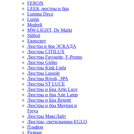
FERON
LEEK люстры и бра
Lumina Deco
Lumis
Moderli
MW-LIGHT, De Markt
Stilfort
Евросвет
Люстра и бра ЭСКАДА
Люстры CITILUX
Люстры Favourite, F-Promo
Люстры Globo
Люстры Kink Light
Люстры Lussole
Люстры Rivoli, ЭРА
Люстры ST LUCE
Люстры и Бра Artis Luce
Люстры и бра Arte Lamp
Люстры и Бра Benetti
Люстры и бра Maytoni и
Freya
Люстры МаксЛайт
Люстры, светильники EGLO
Плафон
Разные