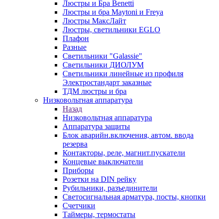
Люстры и Бра Benetti
Люстры и бра Maytoni и Freya
Люстры МаксЛайт
Люстры, светильники EGLO
Плафон
Разные
Светильники "Galassie"
Светильники ДИОЛУМ
Светильники линейные из профиля
Электростандарт заказные
ТДМ люстры и бра
Низковольтная аппаратура
Назад
Низковольтная аппаратура
Аппаратура защиты
Блок аварийн.включения, автом. ввода
резерва
Контакторы, реле, магнит.пускатели
Концевые выключатели
Приборы
Розетки на DIN рейку
Рубильники, разъединители
Светосигнальная арматура, посты, кнопки
Счетчики
Таймеры, термостаты