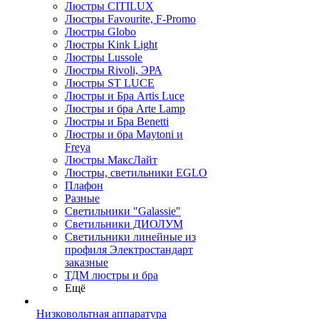
Люстры CITILUX
Люстры Favourite, F-Promo
Люстры Globo
Люстры Kink Light
Люстры Lussole
Люстры Rivoli, ЭРА
Люстры ST LUCE
Люстры и Бра Artis Luce
Люстры и бра Arte Lamp
Люстры и Бра Benetti
Люстры и бра Maytoni и
Freya
Люстры МаксЛайт
Люстры, светильники EGLO
Плафон
Разные
Светильники "Galassie"
Светильники ДИОЛУМ
Светильники линейные из
профиля Электростандарт
заказные
ТДМ люстры и бра
Ещё
Низковольтная аппаратура