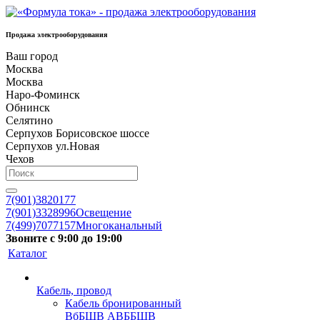
Продажа электрооборудования
Ваш город
Москва
Москва
Наро-Фоминск
Обнинск
Селятино
Серпухов Борисовское шоссе
Серпухов ул.Новая
Чехов
7(901)3820177
7(901)3328996
Освещение
7(499)7077157
Многоканальный
Звоните с 9:00 до 19:00
Каталог
Кабель, провод
Кабель бронированный
ВбБШВ АВББШВ