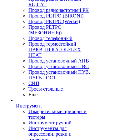
RG,САТ
Провод радиочастотный РК
Провод РЕТРО (BIRONI)
Провод РЕТРО (Werkel)
Провод РЕТРО
(МЕЗОНИНЪ))
Провод телефонный
Провод термостойкий
ПВКВ, ПРКА, OLFLEX
HEAT
Провод установочный АПВ
Провод установочный ПВС
Провод установочный ПУВ,
ПУГВ ГОСТ
СИП
Тросы стальные
Ещё
Инструмент
Измерительные приборы и
тестеры
Инструмент ручной
Инструменты для
опрессовки, резки и
изоляции