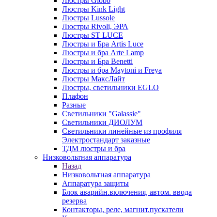
Люстры Globo
Люстры Kink Light
Люстры Lussole
Люстры Rivoli, ЭРА
Люстры ST LUCE
Люстры и Бра Artis Luce
Люстры и бра Arte Lamp
Люстры и Бра Benetti
Люстры и бра Maytoni и Freya
Люстры МаксЛайт
Люстры, светильники EGLO
Плафон
Разные
Светильники "Galassie"
Светильники ДИОЛУМ
Светильники линейные из профиля
Электростандарт заказные
ТДМ люстры и бра
Низковольтная аппаратура
Назад
Низковольтная аппаратура
Аппаратура защиты
Блок аварийн.включения, автом. ввода
резерва
Контакторы, реле, магнит.пускатели