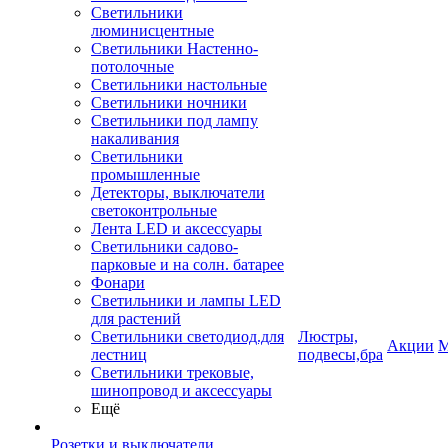
Светильники
люминисцентные
Светильники Настенно-
потолочные
Светильники настольные
Светильники ночники
Светильники под лампу
накаливания
Светильники
промышленные
Детекторы, выключатели
светоконтрольные
Лента LED и аксессуары
Светильники садово-
парковые и на солн. батарее
Фонари
Светильники и лампы LED
для растений
Светильники светодиод.для
Люстры,
Акции
М
лестниц
подвесы,бра
Светильники трековые,
шинопровод и аксессуары
Ещё
Розетки и выключатели