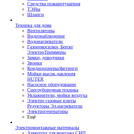
Средства пожаротушения
ТЭНы
Шланги
Техника для дома
Вентиляторы
Видеонаблюдение
Водонагреватели
Газонокосилки, Бензо/
ЭлектроТриммеры
Замки, доводчики
Звонки
Кондиционеры/фитинги
Мойки высок.давления
HUTER
Насосное оборудование
Снегоуборочная техника
Увлажнители, мойки воздуха
Электро газовые плиты
Редукторы Эл.нагреватели
Электрогенераторы
Ещё
Электромонтажные материалы
Арматура для монтажа СИП