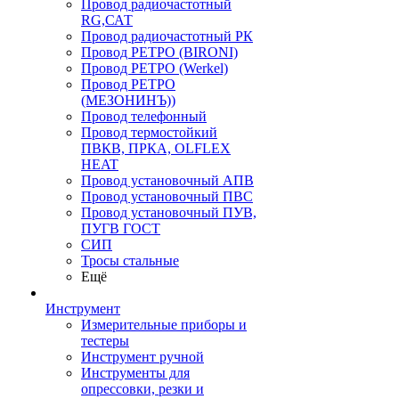
Провод радиочастотный
RG,САТ
Провод радиочастотный РК
Провод РЕТРО (BIRONI)
Провод РЕТРО (Werkel)
Провод РЕТРО
(МЕЗОНИНЪ))
Провод телефонный
Провод термостойкий
ПВКВ, ПРКА, OLFLEX
HEAT
Провод установочный АПВ
Провод установочный ПВС
Провод установочный ПУВ,
ПУГВ ГОСТ
СИП
Тросы стальные
Ещё
Инструмент
Измерительные приборы и
тестеры
Инструмент ручной
Инструменты для
опрессовки, резки и