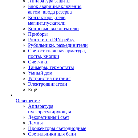
Аппаратура защиты
Блок аварийн.включения,
автом. ввода резерва
Контакторы, реле,
магнит.пускатели
Концевые выключатели
Приборы
Розетки на DIN рейку
Рубильники, разъединители
Светосигнальная арматура,
посты, кнопки
Счетчики
Таймеры, термостаты
Умный дом
Устройства питания
Электродвигатели
Ещё
Освещение
Аппаратура
пускорегулирующая
Декоративный свет
Лампы
Прожекторы светодиодные
Светильники для бани