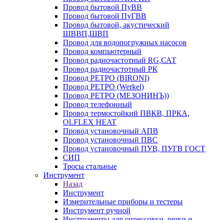
Провод бытовой ПуВВ
Провод бытовой ПуГВВ
Провод бытовой, акустический
ШВВП,ШВП
Провод для водопогружных насосов
Провод компьютерный
Провод радиочастотный RG,САТ
Провод радиочастотный РК
Провод РЕТРО (BIRONI)
Провод РЕТРО (Werkel)
Провод РЕТРО (МЕЗОНИНЪ))
Провод телефонный
Провод термостойкий ПВКВ, ПРКА,
OLFLEX HEAT
Провод установочный АПВ
Провод установочный ПВС
Провод установочный ПУВ, ПУГВ ГОСТ
СИП
Тросы стальные
Инструмент
Назад
Инструмент
Измерительные приборы и тестеры
Инструмент ручной
Инструменты для опрессовки, резки и