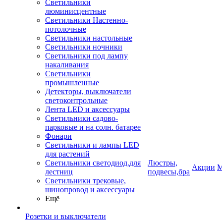
Светильники
люминисцентные
Светильники Настенно-
потолочные
Светильники настольные
Светильники ночники
Светильники под лампу
накаливания
Светильники
промышленные
Детекторы, выключатели
светоконтрольные
Лента LED и аксессуары
Светильники садово-
парковые и на солн. батарее
Фонари
Светильники и лампы LED
для растений
Светильники светодиод.для
Люстры,
Акции
М
лестниц
подвесы,бра
Светильники трековые,
шинопровод и аксессуары
Ещё
Розетки и выключатели