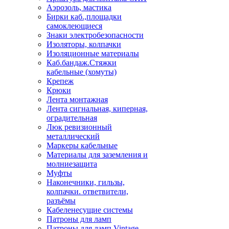
Аэрозоль, мастика
Бирки каб.,площадки
самоклеющиеся
Знаки электробезопасности
Изоляторы, колпачки
Изоляционные материалы
Каб.бандаж.Стяжки
кабельные (хомуты)
Крепеж
Крюки
Лента монтажная
Лента сигнальная, киперная,
оградительная
Люк ревизионный
металлический
Маркеры кабельные
Материалы для заземления и
молниезащита
Муфты
Наконечники, гильзы,
колпачки. ответвители,
разъёмы
Кабеленесущие системы
Патроны для ламп
Патроны для ламп Vintage