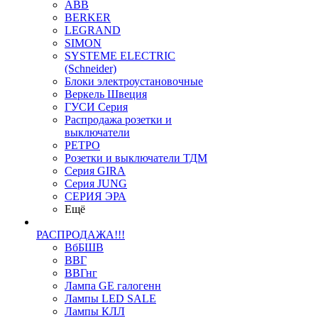
ABB
BERKER
LEGRAND
SIMON
SYSTEME ELECTRIC
(Schneider)
Блоки электроустановочные
Веркель Швеция
ГУСИ Серия
Распродажа розетки и
выключатели
РЕТРО
Розетки и выключатели ТДМ
Серия GIRA
Серия JUNG
СЕРИЯ ЭРА
Ещё
РАСПРОДАЖА!!!
ВбБШВ
ВВГ
ВВГнг
Лампа GE галогенн
Лампы LED SALE
Лампы КЛЛ