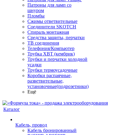
Патроны для ламп со
шнуром
Пломбы
Сжимы ответвительные
Соединители SKOTCH
Спираль монтажная
Средства защиты, перчатки
ТВ соединения
Телефония/Компьютер
Трубка ХВТ (кембрик)
Трубки и перчатки холодной
усадки
Трубки термоусадочные
Коробки распаячные,
разветвительные,
установочные(подрозетники)
Ещё
Каталог
Кабель, провод
Кабель бронированный