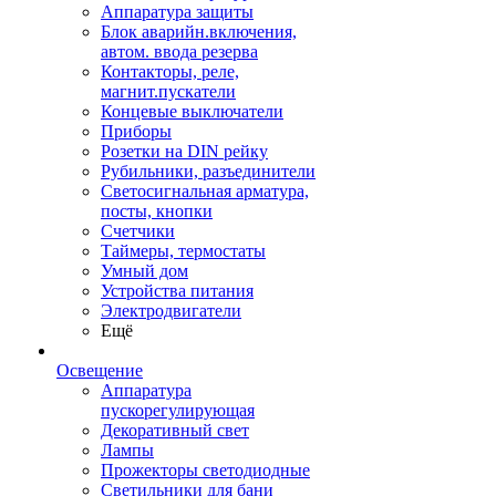
Аппаратура защиты
Блок аварийн.включения,
автом. ввода резерва
Контакторы, реле,
магнит.пускатели
Концевые выключатели
Приборы
Розетки на DIN рейку
Рубильники, разъединители
Светосигнальная арматура,
посты, кнопки
Счетчики
Таймеры, термостаты
Умный дом
Устройства питания
Электродвигатели
Ещё
Освещение
Аппаратура
пускорегулирующая
Декоративный свет
Лампы
Прожекторы светодиодные
Светильники для бани