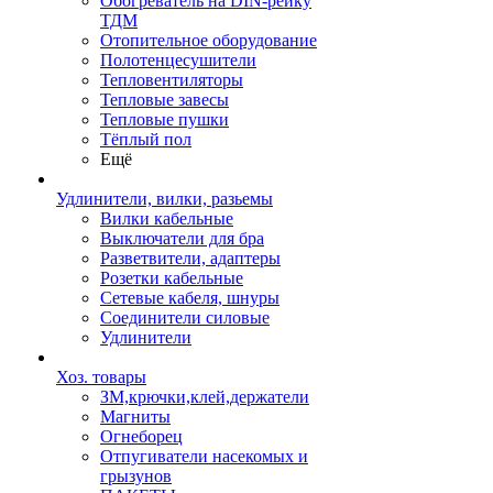
Обогреватель на DIN-рейку
ТДМ
Отопительное оборудование
Полотенцесушители
Тепловентиляторы
Тепловые завесы
Тепловые пушки
Тёплый пол
Ещё
Удлинители, вилки, разьемы
Вилки кабельные
Выключатели для бра
Разветвители, адаптеры
Розетки кабельные
Сетевые кабеля, шнуры
Соединители силовые
Удлинители
Хоз. товары
ЗМ,крючки,клей,держатели
Магниты
Огнеборец
Отпугиватели насекомых и
грызунов