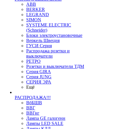
ABB
BERKER
LEGRAND
SIMON
SYSTEME ELECTRIC
(Schneider)
Блоки электроустановочные
Веркель Швеция
ГУСИ Серия
Распродажа розетки и
выключатели
РЕТРО
Розетки и выключатели ТДМ
Серия GIRA
Серия JUNG
СЕРИЯ ЭРА
Ещё
РАСПРОДАЖА!!!
ВбБШВ
ВВГ
ВВГнг
Лампа GE галогенн
Лампы LED SALE
Лампы КЛЛ