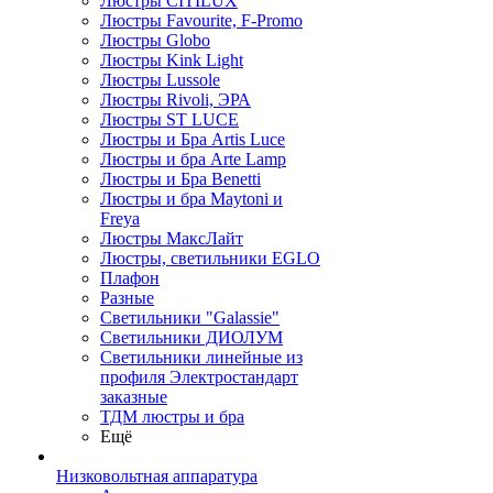
Люстры CITILUX
Люстры Favourite, F-Promo
Люстры Globo
Люстры Kink Light
Люстры Lussole
Люстры Rivoli, ЭРА
Люстры ST LUCE
Люстры и Бра Artis Luce
Люстры и бра Arte Lamp
Люстры и Бра Benetti
Люстры и бра Maytoni и
Freya
Люстры МаксЛайт
Люстры, светильники EGLO
Плафон
Разные
Светильники "Galassie"
Светильники ДИОЛУМ
Светильники линейные из
профиля Электростандарт
заказные
ТДМ люстры и бра
Ещё
Низковольтная аппаратура