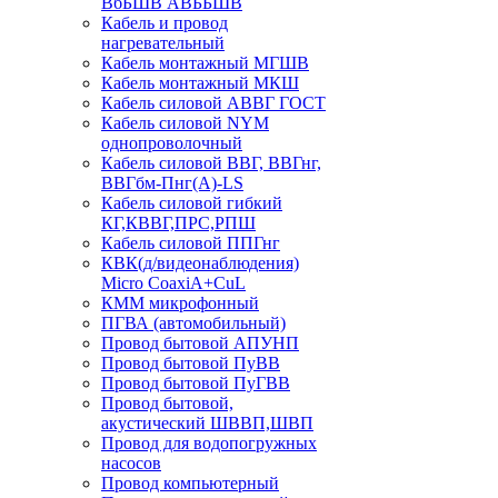
ВбБШВ АВББШВ
Кабель и провод
нагревательный
Кабель монтажный МГШВ
Кабель монтажный МКШ
Кабель силовой АВВГ ГОСТ
Кабель силовой NYM
однопроволочный
Кабель силовой ВВГ, ВВГнг,
ВВГбм-Пнг(А)-LS
Кабель силовой гибкий
КГ,КВВГ,ПРС,РПШ
Кабель силовой ППГнг
КВК(д/видеонаблюдения)
Micro CoaxiA+CuL
КММ микрофонный
ПГВА (автомобильный)
Провод бытовой АПУНП
Провод бытовой ПуВВ
Провод бытовой ПуГВВ
Провод бытовой,
акустический ШВВП,ШВП
Провод для водопогружных
насосов
Провод компьютерный