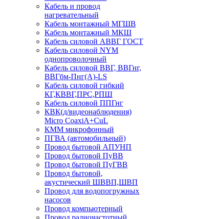
Кабель и провод
нагревательный
Кабель монтажный МГШВ
Кабель монтажный МКШ
Кабель силовой АВВГ ГОСТ
Кабель силовой NYM
однопроволочный
Кабель силовой ВВГ, ВВГнг,
ВВГбм-Пнг(А)-LS
Кабель силовой гибкий
КГ,КВВГ,ПРС,РПШ
Кабель силовой ППГнг
КВК(д/видеонаблюдения)
Micro CoaxiA+CuL
КММ микрофонный
ПГВА (автомобильный)
Провод бытовой АПУНП
Провод бытовой ПуВВ
Провод бытовой ПуГВВ
Провод бытовой,
акустический ШВВП,ШВП
Провод для водопогружных
насосов
Провод компьютерный
Провод радиочастотный