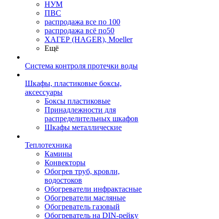
НУМ
ПВС
распродажа все по 100
распродажа всё по50
ХАГЕР (HAGER), Moeller
Ещё
Система контроля протечки воды
Шкафы, пластиковые боксы,
аксессуары
Боксы пластиковые
Принадлежности для
распределительных шкафов
Шкафы металлические
Теплотехника
Камины
Конвекторы
Обогрев труб, кровли,
водостоков
Обогреватели инфрактасные
Обогреватели масляные
Обогреватель газовый
Обогреватель на DIN-рейку