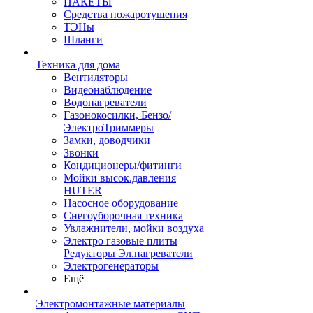
ПАКЕТЫ
Средства пожаротушения
ТЭНы
Шланги
Техника для дома
Вентиляторы
Видеонаблюдение
Водонагреватели
Газонокосилки, Бензо/
ЭлектроТриммеры
Замки, доводчики
Звонки
Кондиционеры/фитинги
Мойки высок.давления
HUTER
Насосное оборудование
Снегоуборочная техника
Увлажнители, мойки воздуха
Электро газовые плиты
Редукторы Эл.нагреватели
Электрогенераторы
Ещё
Электромонтажные материалы