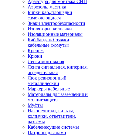
Арматура для монтажа СИП
Аэрозоль, мастика
Бирки каб.,площадки
самоклеющиеся
Знаки электробезопасности
Изоляторы, колпачки
Изоляционные материалы
Каб.бандаж.Стяжки
кабельные (хомуты)
Крепеж
Крюки
Лента монтажная
Лента сигнальная, киперная,
оградительная
Люк ревизионный
металлический
Маркеры кабельные
Материалы для заземления и
молниезащита
Муфты
Наконечники, гильзы,
колпачки. ответвители,
разъёмы
Кабеленесущие системы
Патроны для ламп