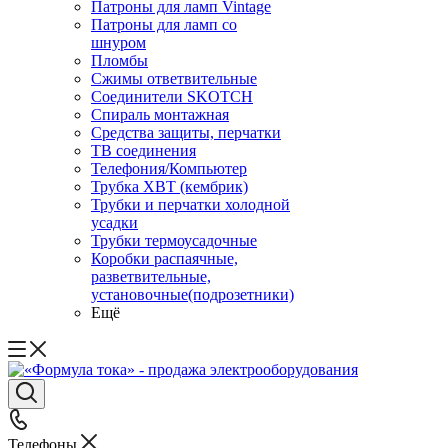
Патроны для ламп Vintage
Патроны для ламп со
шнуром
Пломбы
Сжимы ответвительные
Соединители SKOTCH
Спираль монтажная
Средства защиты, перчатки
ТВ соединения
Телефония/Компьютер
Трубка ХВТ (кембрик)
Трубки и перчатки холодной
усадки
Трубки термоусадочные
Коробки распаячные,
разветвительные,
установочные(подрозетники)
Ещё
Телефоны