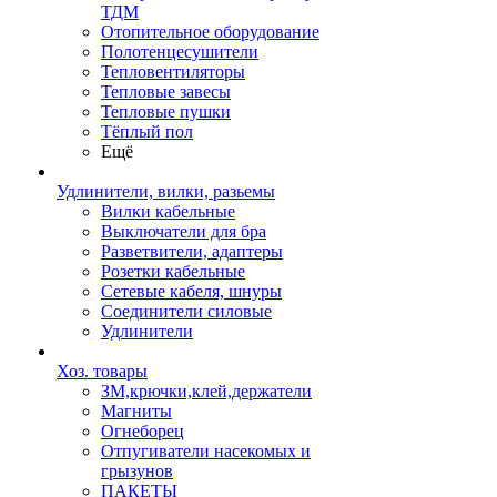
ТДМ
Отопительное оборудование
Полотенцесушители
Тепловентиляторы
Тепловые завесы
Тепловые пушки
Тёплый пол
Ещё
Удлинители, вилки, разьемы
Вилки кабельные
Выключатели для бра
Разветвители, адаптеры
Розетки кабельные
Сетевые кабеля, шнуры
Соединители силовые
Удлинители
Хоз. товары
ЗМ,крючки,клей,держатели
Магниты
Огнеборец
Отпугиватели насекомых и
грызунов
ПАКЕТЫ