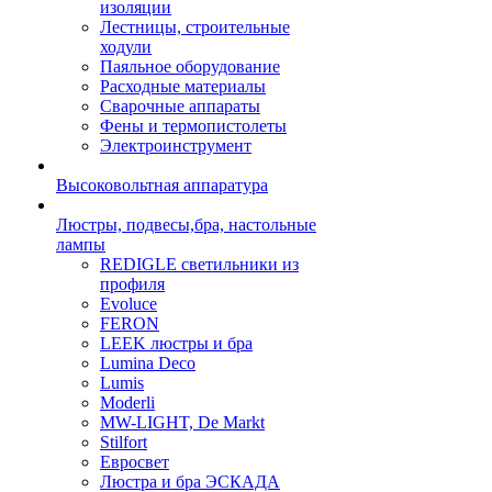
изоляции
Лестницы, строительные
ходули
Паяльное оборудование
Расходные материалы
Сварочные аппараты
Фены и термопистолеты
Электроинструмент
Высоковольтная аппаратура
Люстры, подвесы,бра, настольные
лампы
REDIGLE светильники из
профиля
Evoluce
FERON
LEEK люстры и бра
Lumina Deco
Lumis
Moderli
MW-LIGHT, De Markt
Stilfort
Евросвет
Люстра и бра ЭСКАДА