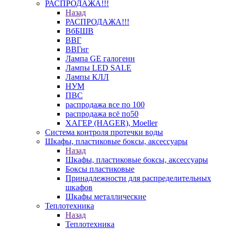
РАСПРОДАЖА!!!
Назад
РАСПРОДАЖА!!!
ВбБШВ
ВВГ
ВВГнг
Лампа GE галогенн
Лампы LED SALE
Лампы КЛЛ
НУМ
ПВС
распродажа все по 100
распродажа всё по50
ХАГЕР (HAGER), Moeller
Система контроля протечки воды
Шкафы, пластиковые боксы, аксессуары
Назад
Шкафы, пластиковые боксы, аксессуары
Боксы пластиковые
Принадлежности для распределительных
шкафов
Шкафы металлические
Теплотехника
Назад
Теплотехника