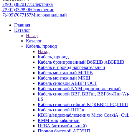
7(901)3820177
Электрика
7(901)3328996
Освещение
7(499)7077157
Многоканальный
Главная
Каталог
Назад
Каталог
Кабель, провод
Назад
Кабель, провод
Кабель бронированный ВбБШВ АВББШВ
Кабель и провод нагревательный
Кабель монтажный МГШВ
Кабель монтажный МКШ
Кабель силовой АВВГ ГОСТ
Кабель силовой NYM однопроволочный
Кабель силовой ВВГ, ВВГнг, ВВГбм-Пнг(А)-
LS
Кабель силовой гибкий КГ,КВВГ,ПРС,РПШ
Кабель силовой ППГнг
КВК(д/видеонаблюдения) Micro CoaxiA+CuL
КММ микрофонный
ПГВА (автомобильный)
Провод бытовой АПУНП