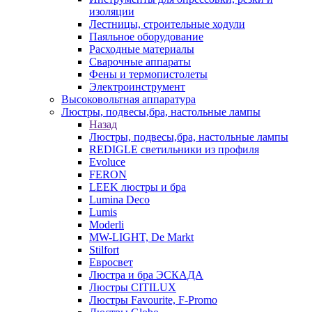
изоляции
Лестницы, строительные ходули
Паяльное оборудование
Расходные материалы
Сварочные аппараты
Фены и термопистолеты
Электроинструмент
Высоковольтная аппаратура
Люстры, подвесы,бра, настольные лампы
Назад
Люстры, подвесы,бра, настольные лампы
REDIGLE светильники из профиля
Evoluce
FERON
LEEK люстры и бра
Lumina Deco
Lumis
Moderli
MW-LIGHT, De Markt
Stilfort
Евросвет
Люстра и бра ЭСКАДА
Люстры CITILUX
Люстры Favourite, F-Promo