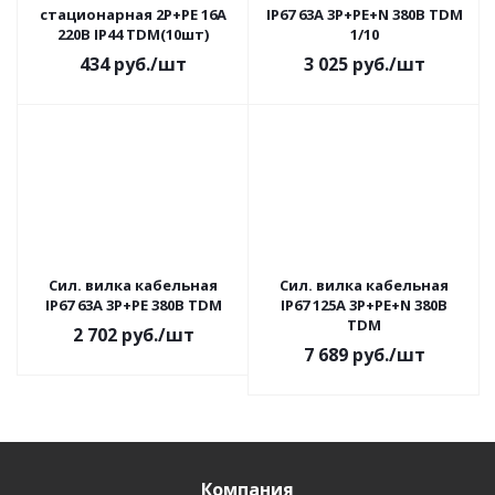
стационарная 2Р+РЕ 16А
IP67 63А 3Р+РЕ+N 380В TDM
220В IP44 TDM(10шт)
1/10
434
руб.
/шт
3 025
руб.
/шт
Сил. вилка кабельная
Сил. вилка кабельная
IP67 63А 3Р+РЕ 380В TDM
IP67 125А 3Р+РЕ+N 380В
TDM
2 702
руб.
/шт
7 689
руб.
/шт
Компания