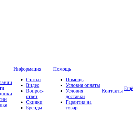
Информация
Помощь
Статьи
Помощь
пании
Видео
Условия оплаты
ти
Ещё
Вопрос-
Условия
Контакты
дники
ответ
доставки
сии
Скидки
Гарантия на
ика
Бренды
товар