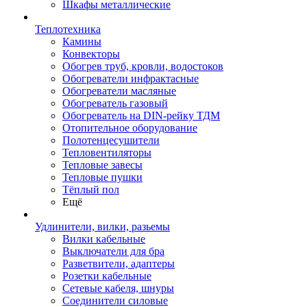
Шкафы металлические
Теплотехника
Камины
Конвекторы
Обогрев труб, кровли, водостоков
Обогреватели инфрактасные
Обогреватели масляные
Обогреватель газовый
Обогреватель на DIN-рейку ТДМ
Отопительное оборудование
Полотенцесушители
Тепловентиляторы
Тепловые завесы
Тепловые пушки
Тёплый пол
Ещё
Удлинители, вилки, разьемы
Вилки кабельные
Выключатели для бра
Разветвители, адаптеры
Розетки кабельные
Сетевые кабеля, шнуры
Соединители силовые