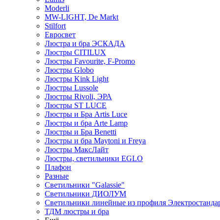
Moderli
MW-LIGHT, De Markt
Stilfort
Евросвет
Люстра и бра ЭСКАДА
Люстры CITILUX
Люстры Favourite, F-Promo
Люстры Globo
Люстры Kink Light
Люстры Lussole
Люстры Rivoli, ЭРА
Люстры ST LUCE
Люстры и Бра Artis Luce
Люстры и бра Arte Lamp
Люстры и Бра Benetti
Люстры и бра Maytoni и Freya
Люстры МаксЛайт
Люстры, светильники EGLO
Плафон
Разные
Светильники "Galassie"
Светильники ДИОЛУМ
Светильники линейные из профиля Электростандар
ТДМ люстры и бра