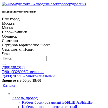
Продажа электрооборудования
Ваш город
Москва
Москва
Наро-Фоминск
Обнинск
Селятино
Серпухов Борисовское шоссе
Серпухов ул.Новая
Чехов
7(901)3820177
7(901)3328996
Освещение
7(499)7077157
Многоканальный
Звоните с 9:00 до 19:00
Каталог
Кабель, провод
Кабель бронированный ВбБШВ АВББШВ
Кабель и провод нагревательный