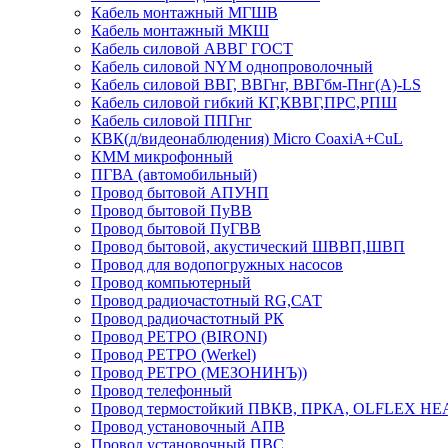
Кабель монтажный МГШВ
Кабель монтажный МКШ
Кабель силовой АВВГ ГОСТ
Кабель силовой NYM однопроволочный
Кабель силовой ВВГ, ВВГнг, ВВГбм-Пнг(А)-LS
Кабель силовой гибкий КГ,КВВГ,ПРС,РПШ
Кабель силовой ППГнг
КВК(д/видеонаблюдения) Micro CoaxiA+CuL
КММ микрофонный
ПГВА (автомобильный)
Провод бытовой АПУНП
Провод бытовой ПуВВ
Провод бытовой ПуГВВ
Провод бытовой, акустический ШВВП,ШВП
Провод для водопогружных насосов
Провод компьютерный
Провод радиочастотный RG,САТ
Провод радиочастотный РК
Провод РЕТРО (BIRONI)
Провод РЕТРО (Werkel)
Провод РЕТРО (МЕЗОНИНЪ))
Провод телефонный
Провод термостойкий ПВКВ, ПРКА, OLFLEX HE
Провод установочный АПВ
Провод установочный ПВС