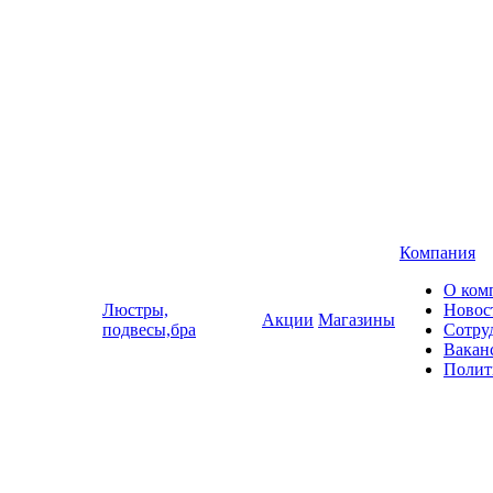
Компания
О ком
Люстры,
Новос
Акции
Магазины
подвесы,бра
Сотру
Вакан
Полит