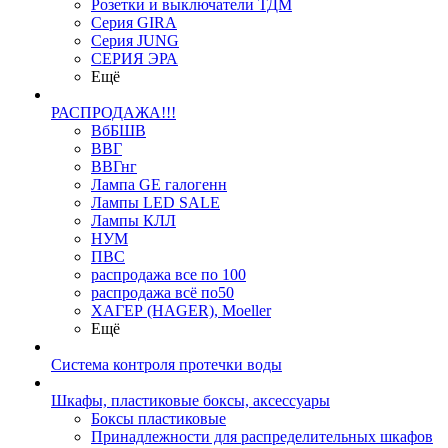
Розетки и выключатели ТДМ
Серия GIRA
Серия JUNG
СЕРИЯ ЭРА
Ещё
РАСПРОДАЖА!!!
ВбБШВ
ВВГ
ВВГнг
Лампа GE галогенн
Лампы LED SALE
Лампы КЛЛ
НУМ
ПВС
распродажа все по 100
распродажа всё по50
ХАГЕР (HAGER), Moeller
Ещё
Система контроля протечки воды
Шкафы, пластиковые боксы, аксессуары
Боксы пластиковые
Принадлежности для распределительных шкафов