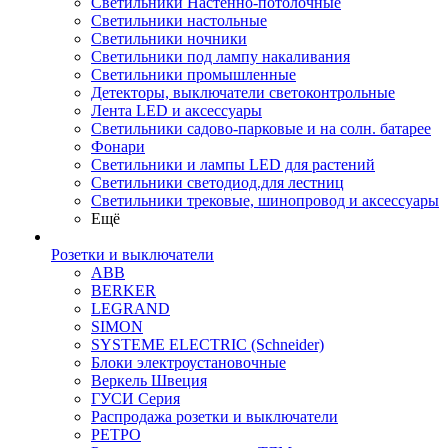
Светильники Настенно-потолочные
Светильники настольные
Светильники ночники
Светильники под лампу накаливания
Светильники промышленные
Детекторы, выключатели светоконтрольные
Лента LED и аксессуары
Светильники садово-парковые и на солн. батарее
Фонари
Светильники и лампы LED для растений
Светильники светодиод.для лестниц
Светильники трековые, шинопровод и аксессуары
Ещё
Розетки и выключатели
ABB
BERKER
LEGRAND
SIMON
SYSTEME ELECTRIC (Schneider)
Блоки электроустановочные
Веркель Швеция
ГУСИ Серия
Распродажа розетки и выключатели
РЕТРО