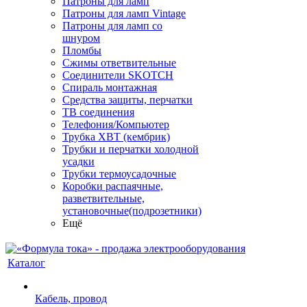
Патроны для ламп
Патроны для ламп Vintage
Патроны для ламп со
шнуром
Пломбы
Сжимы ответвительные
Соединители SKOTCH
Спираль монтажная
Средства защиты, перчатки
ТВ соединения
Телефония/Компьютер
Трубка ХВТ (кембрик)
Трубки и перчатки холодной
усадки
Трубки термоусадочные
Коробки распаячные,
разветвительные,
установочные(подрозетники)
Ещё
Каталог
Кабель, провод