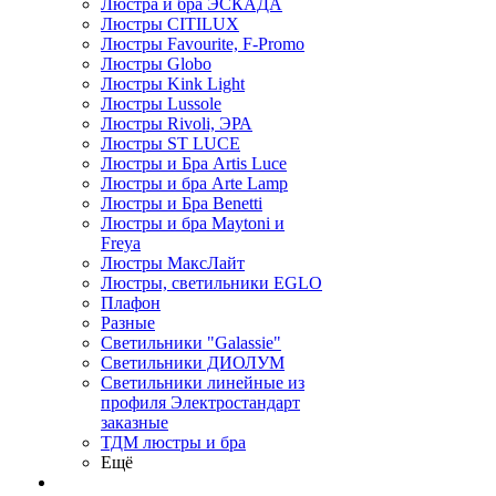
Люстра и бра ЭСКАДА
Люстры CITILUX
Люстры Favourite, F-Promo
Люстры Globo
Люстры Kink Light
Люстры Lussole
Люстры Rivoli, ЭРА
Люстры ST LUCE
Люстры и Бра Artis Luce
Люстры и бра Arte Lamp
Люстры и Бра Benetti
Люстры и бра Maytoni и
Freya
Люстры МаксЛайт
Люстры, светильники EGLO
Плафон
Разные
Светильники "Galassie"
Светильники ДИОЛУМ
Светильники линейные из
профиля Электростандарт
заказные
ТДМ люстры и бра
Ещё