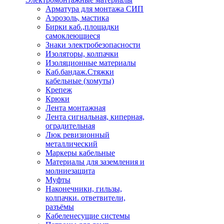
Арматура для монтажа СИП
Аэрозоль, мастика
Бирки каб.,площадки
самоклеющиеся
Знаки электробезопасности
Изоляторы, колпачки
Изоляционные материалы
Каб.бандаж.Стяжки
кабельные (хомуты)
Крепеж
Крюки
Лента монтажная
Лента сигнальная, киперная,
оградительная
Люк ревизионный
металлический
Маркеры кабельные
Материалы для заземления и
молниезащита
Муфты
Наконечники, гильзы,
колпачки. ответвители,
разъёмы
Кабеленесущие системы