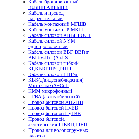
Кабель бронированный
ВбБШВ АВББШВ
Кабель и провод
нагревательный
Кабель монтажный МГШВ
Кабель монтажный МКШ
Кабель силовой АВВГ ГОСТ
Кабель силовой NYM
однопроволочный
Кабель силовой ВВГ, ВВГнг,
ВВГбм-Пнг(А)-LS
Кабель силовой гибкий
КГ,КВВГ,ПРС,РПШ
Кабель силовой ППГнг
КВК(д/видеонаблюдения)
Micro CoaxiA+CuL
КММ микрофонный
ПГВА (автомобильный)
Провод бытовой АПУНП
Провод бытовой ПуВВ
Провод бытовой ПуГВВ
Провод бытовой,
акустический ШВВП,ШВП
Провод для водопогружных
насосов