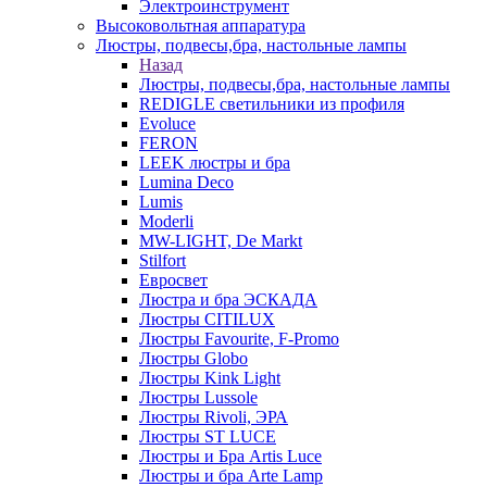
Электроинструмент
Высоковольтная аппаратура
Люстры, подвесы,бра, настольные лампы
Назад
Люстры, подвесы,бра, настольные лампы
REDIGLE светильники из профиля
Evoluce
FERON
LEEK люстры и бра
Lumina Deco
Lumis
Moderli
MW-LIGHT, De Markt
Stilfort
Евросвет
Люстра и бра ЭСКАДА
Люстры CITILUX
Люстры Favourite, F-Promo
Люстры Globo
Люстры Kink Light
Люстры Lussole
Люстры Rivoli, ЭРА
Люстры ST LUCE
Люстры и Бра Artis Luce
Люстры и бра Arte Lamp