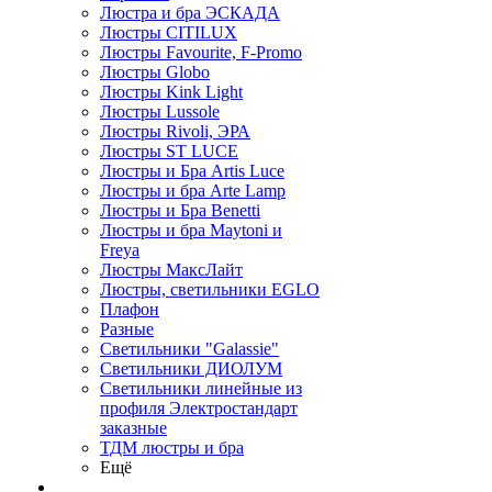
Люстра и бра ЭСКАДА
Люстры CITILUX
Люстры Favourite, F-Promo
Люстры Globo
Люстры Kink Light
Люстры Lussole
Люстры Rivoli, ЭРА
Люстры ST LUCE
Люстры и Бра Artis Luce
Люстры и бра Arte Lamp
Люстры и Бра Benetti
Люстры и бра Maytoni и
Freya
Люстры МаксЛайт
Люстры, светильники EGLO
Плафон
Разные
Светильники "Galassie"
Светильники ДИОЛУМ
Светильники линейные из
профиля Электростандарт
заказные
ТДМ люстры и бра
Ещё