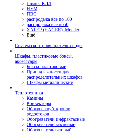
Лампы КЛЛ
НУМ
ПВС
распродажа все по 100
распродажа всё по50
ХАГЕР (HAGER), Moeller
Ещё
Система контроля протечки воды
Шкафы, пластиковые боксы,
аксессуары
Боксы пластиковые
Принадлежности для
распределительных шкафов
Шкафы металлические
Теплотехника
Камины
Конвекторы
Обогрев труб, кровли,
водостоков
Обогреватели инфрактасные
Обогреватели масляные
Обогреватель газовый