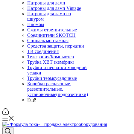
Патроны для ламп
Патроны для ламп Vintage
Патроны для ламп со
шнуром
Пломбы
Сжимы ответвительные
Соединители SKOTCH
Спираль монтажная
Средства защиты, перчатки
ТВ соединения
Телефония/Компьютер
Трубка ХВТ (кембрик)
Трубки и перчатки холодной
усадки
Трубки термоусадочные
Коробки распаячные,
разветвительные,
установочные(подрозетники)
Ещё