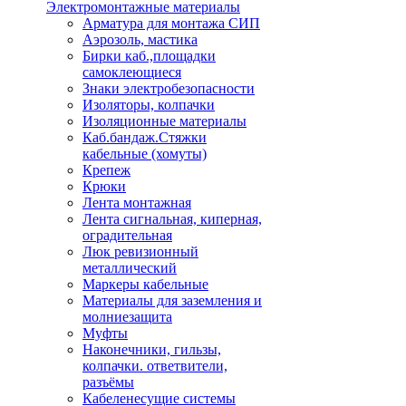
Электромонтажные материалы
Арматура для монтажа СИП
Аэрозоль, мастика
Бирки каб.,площадки
самоклеющиеся
Знаки электробезопасности
Изоляторы, колпачки
Изоляционные материалы
Каб.бандаж.Стяжки
кабельные (хомуты)
Крепеж
Крюки
Лента монтажная
Лента сигнальная, киперная,
оградительная
Люк ревизионный
металлический
Маркеры кабельные
Материалы для заземления и
молниезащита
Муфты
Наконечники, гильзы,
колпачки. ответвители,
разъёмы
Кабеленесущие системы