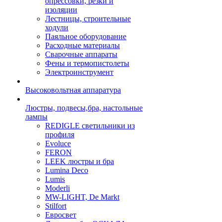
опрессовки, резки и
изоляции
Лестницы, строительные
ходули
Паяльное оборудование
Расходные материалы
Сварочные аппараты
Фены и термопистолеты
Электроинструмент
Высоковольтная аппаратура
Люстры, подвесы,бра, настольные
лампы
REDIGLE светильники из
профиля
Evoluce
FERON
LEEK люстры и бра
Lumina Deco
Lumis
Moderli
MW-LIGHT, De Markt
Stilfort
Евросвет