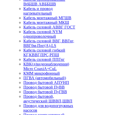
ВбБШВ АВББШВ
Кабель и провод
нагревательный
Кабель монтажный МГШВ
Кабель монтажный МКШ
Кабель силовой АВВГ ГОСТ
Кабель силовой NYM
однопроволочный
Кабель силовой ВВГ, ВВГнг,
ВВГбм-Пнг(А)-LS
Кабель силовой гибкий
КГ,КВВГ,ПРС,РПШ
Кабель силовой ППГнг
КВК(д/видеонаблюдения)
Micro CoaxiA+CuL
КММ микрофонный
ПГВА (автомобильный)
Провод бытовой АПУНП
Провод бытовой ПуВВ
Провод бытовой ПуГВВ
Провод бытовой,
акустический ШВВП,ШВП
Провод для водопогружных
насосов
Провод компьютерный