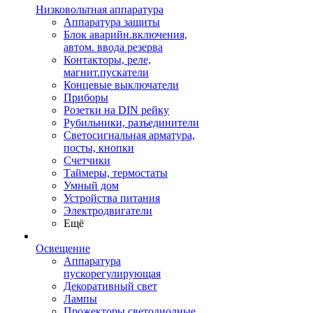
Низковольтная аппаратура
Аппаратура защиты
Блок аварийн.включения,
автом. ввода резерва
Контакторы, реле,
магнит.пускатели
Концевые выключатели
Приборы
Розетки на DIN рейку
Рубильники, разъединители
Светосигнальная арматура,
посты, кнопки
Счетчики
Таймеры, термостаты
Умный дом
Устройства питания
Электродвигатели
Ещё
Освещение
Аппаратура
пускорегулирующая
Декоративный свет
Лампы
Прожекторы светодиодные