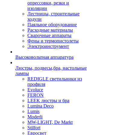
опрессовки, резки и
изоляции
Лестницы, строительные
ходули
Паяльное оборудование
Расходные материалы
Сварочные аппараты
Фены и термопистолеты
Электроинструмент
Высоковольтная аппаратура
Люстры, подвесы,бра, настольные
лампы
REDIGLE светильники из
профиля
Evoluce
FERON
LEEK люстры и бра
Lumina Deco
Lumis
Moderli
MW-LIGHT, De Markt
Stilfort
Евросвет