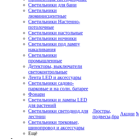
Светильники для бани
Светильники
люминисцентные
Светильники Настенно-
потолочные
Светильники настольные
Светильники ночники
Светильники под лампу
накаливания
Светильники
промышленные
Детекторы, выключатели
светоконтрольные
Лента LED и аксессуары
Светильники садово-
парковые и на солн. батарее
Фонари
Светильники и лампы LED
для растений
Светильники светодиод.для
Люстры,
Акции
М
лестниц
подвесы,бра
Светильники трековые,
шинопровод и аксессуары
Ещё