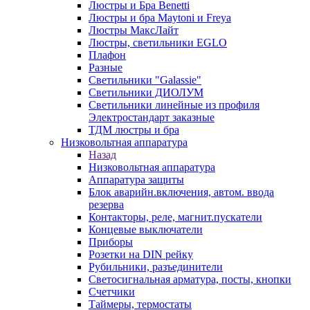
Люстры и Бра Benetti
Люстры и бра Maytoni и Freya
Люстры МаксЛайт
Люстры, светильники EGLO
Плафон
Разные
Светильники "Galassie"
Светильники ДИОЛУМ
Светильники линейные из профиля
Электростандарт заказные
ТДМ люстры и бра
Низковольтная аппаратура
Назад
Низковольтная аппаратура
Аппаратура защиты
Блок аварийн.включения, автом. ввода
резерва
Контакторы, реле, магнит.пускатели
Концевые выключатели
Приборы
Розетки на DIN рейку
Рубильники, разъединители
Светосигнальная арматура, посты, кнопки
Счетчики
Таймеры, термостаты