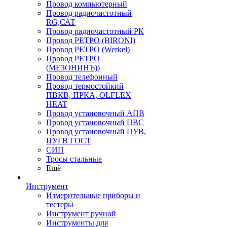
Провод компьютерный
Провод радиочастотный
RG,САТ
Провод радиочастотный РК
Провод РЕТРО (BIRONI)
Провод РЕТРО (Werkel)
Провод РЕТРО
(МЕЗОНИНЪ))
Провод телефонный
Провод термостойкий
ПВКВ, ПРКА, OLFLEX
HEAT
Провод установочный АПВ
Провод установочный ПВС
Провод установочный ПУВ,
ПУГВ ГОСТ
СИП
Тросы стальные
Ещё
Инструмент
Измерительные приборы и
тестеры
Инструмент ручной
Инструменты для