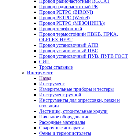
Провод радиочастотный RG,САТ
Провод радиочастотный РК
Провод РЕТРО (BIRONI)
Провод РЕТРО (Werkel)
Провод РЕТРО (МЕЗОНИНЪ))
Провод телефонный
Провод термостойкий ПВКВ, ПРКА,
OLFLEX HEAT
Провод установочный АПВ
Провод установочный ПВС
Провод установочный ПУВ, ПУГВ ГОСТ
СИП
Тросы стальные
Инструмент
Назад
Инструмент
Измерительные приборы и тестеры
Инструмент ручной
Инструменты для опрессовки, резки и
изоляции
Лестницы, строительные ходули
Паяльное оборудование
Расходные материалы
Сварочные аппараты
Фены и термопистолеты