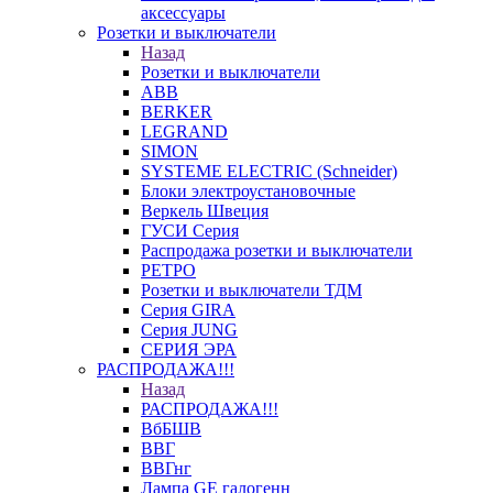
аксессуары
Розетки и выключатели
Назад
Розетки и выключатели
ABB
BERKER
LEGRAND
SIMON
SYSTEME ELECTRIC (Schneider)
Блоки электроустановочные
Веркель Швеция
ГУСИ Серия
Распродажа розетки и выключатели
РЕТРО
Розетки и выключатели ТДМ
Серия GIRA
Серия JUNG
СЕРИЯ ЭРА
РАСПРОДАЖА!!!
Назад
РАСПРОДАЖА!!!
ВбБШВ
ВВГ
ВВГнг
Лампа GE галогенн