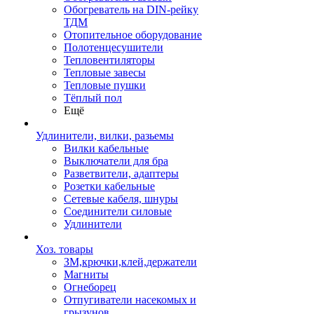
Обогреватель на DIN-рейку
ТДМ
Отопительное оборудование
Полотенцесушители
Тепловентиляторы
Тепловые завесы
Тепловые пушки
Тёплый пол
Ещё
Удлинители, вилки, разьемы
Вилки кабельные
Выключатели для бра
Разветвители, адаптеры
Розетки кабельные
Сетевые кабеля, шнуры
Соединители силовые
Удлинители
Хоз. товары
ЗМ,крючки,клей,держатели
Магниты
Огнеборец
Отпугиватели насекомых и
грызунов