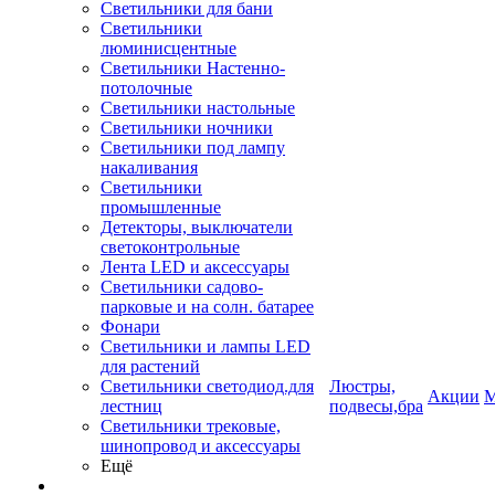
Светильники для бани
Светильники
люминисцентные
Светильники Настенно-
потолочные
Светильники настольные
Светильники ночники
Светильники под лампу
накаливания
Светильники
промышленные
Детекторы, выключатели
светоконтрольные
Лента LED и аксессуары
Светильники садово-
парковые и на солн. батарее
Фонари
Светильники и лампы LED
для растений
Светильники светодиод.для
Люстры,
Акции
М
лестниц
подвесы,бра
Светильники трековые,
шинопровод и аксессуары
Ещё