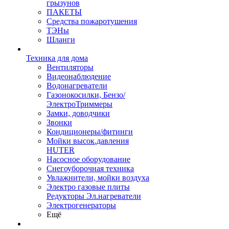
грызунов
ПАКЕТЫ
Средства пожаротушения
ТЭНы
Шланги
Техника для дома
Вентиляторы
Видеонаблюдение
Водонагреватели
Газонокосилки, Бензо/
ЭлектроТриммеры
Замки, доводчики
Звонки
Кондиционеры/фитинги
Мойки высок.давления
HUTER
Насосное оборудование
Снегоуборочная техника
Увлажнители, мойки воздуха
Электро газовые плиты
Редукторы Эл.нагреватели
Электрогенераторы
Ещё