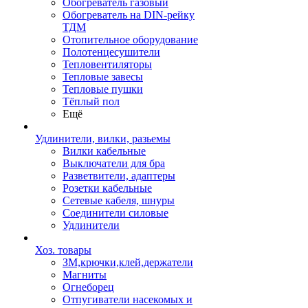
Обогреватель газовый
Обогреватель на DIN-рейку
ТДМ
Отопительное оборудование
Полотенцесушители
Тепловентиляторы
Тепловые завесы
Тепловые пушки
Тёплый пол
Ещё
Удлинители, вилки, разьемы
Вилки кабельные
Выключатели для бра
Разветвители, адаптеры
Розетки кабельные
Сетевые кабеля, шнуры
Соединители силовые
Удлинители
Хоз. товары
ЗМ,крючки,клей,держатели
Магниты
Огнеборец
Отпугиватели насекомых и