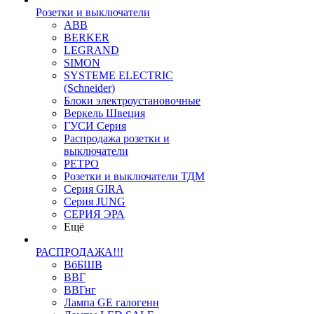
Розетки и выключатели
ABB
BERKER
LEGRAND
SIMON
SYSTEME ELECTRIC
(Schneider)
Блоки электроустановочные
Веркель Швеция
ГУСИ Серия
Распродажа розетки и
выключатели
РЕТРО
Розетки и выключатели ТДМ
Серия GIRA
Серия JUNG
СЕРИЯ ЭРА
Ещё
РАСПРОДАЖА!!!
ВбБШВ
ВВГ
ВВГнг
Лампа GE галогенн