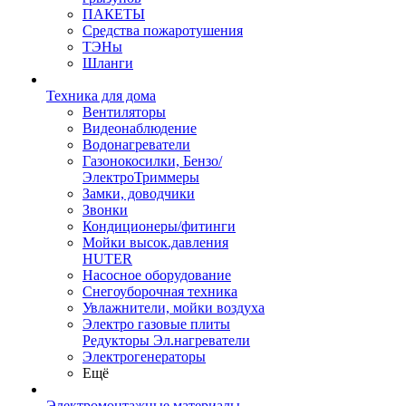
ПАКЕТЫ
Средства пожаротушения
ТЭНы
Шланги
Техника для дома
Вентиляторы
Видеонаблюдение
Водонагреватели
Газонокосилки, Бензо/
ЭлектроТриммеры
Замки, доводчики
Звонки
Кондиционеры/фитинги
Мойки высок.давления
HUTER
Насосное оборудование
Снегоуборочная техника
Увлажнители, мойки воздуха
Электро газовые плиты
Редукторы Эл.нагреватели
Электрогенераторы
Ещё
Электромонтажные материалы