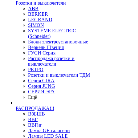
Розетки и выключатели
ABB
BERKER
LEGRAND
SIMON
SYSTEME ELECTRIC
(Schneider)
Блоки электроустановочные
Веркель Швеция
ГУСИ Серия
Распродажа розетки и
выключатели
РЕТРО
Розетки и выключатели ТДМ
Серия GIRA
Серия JUNG
СЕРИЯ ЭРА
Ещё
РАСПРОДАЖА!!!
ВбБШВ
ВВГ
ВВГнг
Лампа GE галогенн
Лампы LED SALE