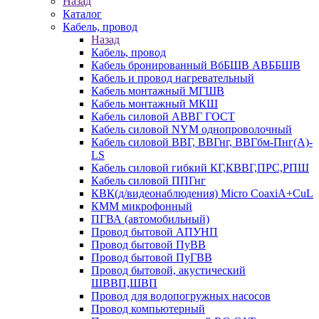
Назад
Каталог
Кабель, провод
Назад
Кабель, провод
Кабель бронированный ВбБШВ АВББШВ
Кабель и провод нагревательный
Кабель монтажный МГШВ
Кабель монтажный МКШ
Кабель силовой АВВГ ГОСТ
Кабель силовой NYM однопроволочный
Кабель силовой ВВГ, ВВГнг, ВВГбм-Пнг(А)-
LS
Кабель силовой гибкий КГ,КВВГ,ПРС,РПШ
Кабель силовой ППГнг
КВК(д/видеонаблюдения) Micro CoaxiA+CuL
КММ микрофонный
ПГВА (автомобильный)
Провод бытовой АПУНП
Провод бытовой ПуВВ
Провод бытовой ПуГВВ
Провод бытовой, акустический
ШВВП,ШВП
Провод для водопогружных насосов
Провод компьютерный